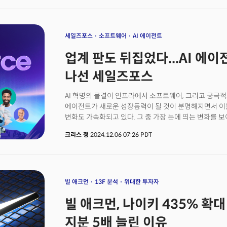
주식시장에 대한 강력한 강세론을 예고하고 있습니다. 
멕시코 ETF인 EWW는 장중 1.7% 상승. 중국 역시 미국
2025년은 새로운 변동성이 시장을 덮칠 수 있는 해가 될 
1단계 무역 합의를 재검토하고 미국산 제품 구매 확대, 
24%가 올랐고 2024년에는 27%가 급등하는 등 두 해
등의 제안을 준비 중. 👉 시사점: 미국과 멕시코의 관세
3년차에는 이런 수준의 강세장을 기대하기에는 어렵다는
세일즈포스
소프트웨어
AI 에이전트
완화됐지만 관세전쟁은 이제 시작이라는 점. 전선이 유
강세장의 3년차 하반기에 수익률이 부진한 측면이 있습
계속되고 이것이 시장의 변동성을 이끌 가능성에 대비해야 
업계 판도 뒤집었다...AI 에
지지하지만 새로운 무역갈등을 초래할 가능성이 높고 이
국채금리는 하락(경기 둔화)하고 단기 국채 금리는 상
높습니다. 토마스 리, 펀드스트랫 전략가는 "2025년은
가능성을 우려.
나선 세일즈포스
3년차 시장은 수익률이 부진할 것"이라며 시장이 흔들릴
투자자들에게 2025년은 기회와 위기가 함께 있는 시기가
AI 혁명의 물결이 인프라에서 소프트웨어, 그리고 궁극적으로
투자자들은 어떻게 투자를 해야 할까요? 더밀크는 건강한
에이전트가 새로운 성장동력이 될 것이 분명해지면서 이
궁극적으로 구독자들의 '경제적 자유'를 달성하기 위해 
변화도 가속화되고 있다. 그 중 가장 눈에 띄는 변화를 보
제안합니다.
부문의 절대 강자로 인식되는 세일즈포스(CRM)라 할 수
크리스 정
2024.12.06 07:26 PDT
소프트웨어(SaaS) 1위 기업으로 포츈100대 기업 중 
소프트웨어를 사용하고 있을 만큼 이 분야에서 가장 큰 
그동안 세일즈포스의 실적은 암울했다. AI 트렌드를 따
2006년 이후 처음으로 월가의 매출 추정치를 밑돌며 주
다시 돌아오기 힘든 저가 매수기회가 됐다. 당시 골드
빌 애크먼
13F 분석
위대한 투자자
'매수'로 유지하며 "고품질의 소프트웨어 프랜차이즈로 
빌 애크먼, 나이키 435% 확
평가했다. 골드만삭스 예상은 단 2분기만에 그대로 현실
70%가 급등하며 화려한 복귀를 신고한 것이다. 투자자들
지분 5배 늘린 이유
바로 'AI 에이전트' 로의 전환이었다. 세일즈포스는 지난 