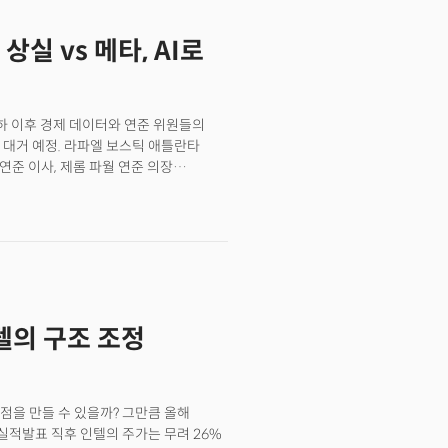
터 공급이 개선되고 내년 상반기부터는
바운드(Zepbound)의 가격을 기존의
상실 vs 메타, AI로
트(LillyDirect)라는 D2C
 환자를 위한 직접 판매 채널을
빠르게 접근하고 있는 것이다.
하 이후 경제 데이터와 연준 위원들의
 대거 예정. 라파엘 보스틱 애틀란타
연준 이사, 제롬 파월 연준 의장
에서의 충돌로 인해 중동 지역에서
PMI 47.0으로 전월의 47.9에서
 55.7과 예상치 55.3을 상회. 2. 유럽
유로존의 구매관리자지수(PMI)에
리인하 기대와 경기 둔화에 대한 우려가
후 가장 큰 일일 변동성을 기록. 프랑스는
 커지는 가운데 야당은 의회에서 불신임
인텔의 구조 조정
불안감 증폭. 프랑스와 독일의 벤치마크
 프랑스의 정치적 불확실성에 대한 우려
경제 성장 부진을 해결하기 위해 새로운
책 금리 중 하나인 역레포 금리를 인하.
환점을 만들 수 있을까? 그만큼 올해
련 기자회견을 예고하며 추가 부양책 발표
 실적발표 직후 인텔의 주가는 무려 26%
8조 달러가 감소하며 소비 위축을 초래,