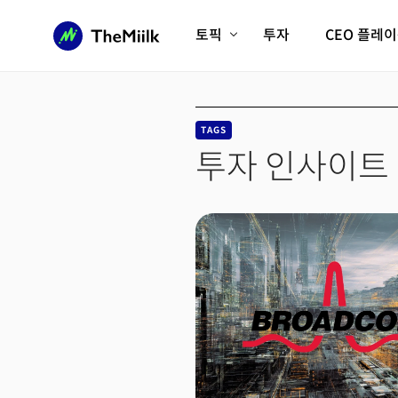
토픽
투자
CEO 플레
에이전틱AI시대
롱제비티/헬스케어
인프라/에너지
미국대전환
TAGS
피지컬AI/로봇
디지털자산
투자 인사이트
AX비즈니스혁명
미래 교육/직업
전체 기사 보기