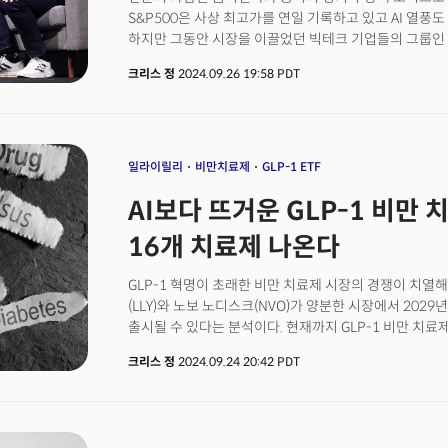
올해 7월까지 신흥국들의 금 매입량은 연간 730톤에 이
S&P500은 사상 최고가를 연일 기록하고 있고 AI 열풍
차지했다. 중국은 이런 금 수요에 가장 크게 기여했다.
하지만 그동안 시장을 이끌었던 빅테크 기업들의 그룹인 
중앙은행들의 구조적인 금 수요 증가에 더해 금의 전통적
있다. 대부분의 기업이 나란히 시장을 이끌던 이전과 다
리스크에 대한 헤지 기능을 이유로 금에 대한 장기 추천을
크리스 정
2024.09.26 19:58 PDT
나타나고 있는 것이다. 특히 이번주는 AI경쟁에서 밀리
비롯해 4개의 기업이 월가의 각각 다른 전망과 의견을 
주목된다.
일라이릴리
비만치료제
GLP-1 ETF
AI보다 뜨거운 GLP-1 비만 
16개 치료제 나온다
GLP-1 혁명이 초래한 비만 치료제 시장의 경쟁이 치열
(LLY)와 노보 노디스크(NVO)가 양분한 시장에서 2029
출시될 수 있다는 분석이다. 현재까지 GLP-1 비만 치
시장이다. AI 반도체 시장에서 엔비디아(NVDA)가 엄청
크리스 정
2024.09.24 20:42 PDT
비슷한 상황이다. GLP-1 약물은 1인당 한 달에 최소 8
약물이다. 그럼에도 특별한 부작용없이 제품에 따라 몸무게
덕분에 수요가 하늘을 찌르고 있다. 수요를 감당하지 못
단기적으로 대중화가 어려울 것이란 분석이 있지만 최근 변