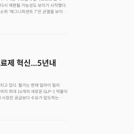
르며 세계 연간 생산량의 약 15%를
도 다시 재현될 가능성도 보이기 시작했다.
 골드만삭스는 글로벌 금리인하 추세와
소위 '매그니피센트 7'은 균열을 보이고
인 역할인 지정학적, 금융적, 경기침체
르게 실적과 전망에 따라 실적장세가
 제시했다.
고 있다는 평가를 받은 마이크로소프트를
받으며 뚜렷한 차이를 보이고 있어 귀추가
치료제 혁신...5년내
해지고 있다. 월가는 현재 일라이 릴리
년까지 최대 16개의 새로운 GLP-1 약물이
료제 시장은 공급보다 수요가 압도하는
난 수요를 감당하지 못하고 있는 것과
00달러에서 1500달러가 소요되는 고가의
의 15~25%를 감량할 수 있는 효과
하는 부족한 공급과 비싼 가격으로 인해
화가 감지되고 있다. GLP-1 시장의