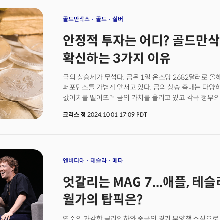
투입하며 지난 달 가장 많은 자금이 투입된 8개의 기업 
차지했다. 팔란티어가 76억 7600만 달러로 전체 투자액
골드만삭스
골드
실버
큰 지분을 차지한 것은 AI 반도체 인프라 분야의 브로드컴
안정적 투자는 어디? 골드만삭
투입됐다. 팔란티어는 인공지능 혁명의 장기적인 수혜 
가장 잘 포지셔닝이 된 기업으로 인식된다. 팔란티어는 
확신하는 3가지 이유
가장 큰 수혜를 받을 소프트웨어와 애플리케이션의 최대
올라 이미 엔비디아의 193%를 앞서고 있는 중이다. 다
금의 상승세가 무섭다. 금은 1일 온스당 2682달러로 올해
인프라 시장에 있었다. 브로드컴으로 팔란티어의 두 배가
퍼포먼스를 가볍게 앞서고 있다. 금의 상승 촉매는 다양
투자한 총금액에서 무려 47.7%의 비중으로 압도적인 
값어치를 떨어뜨려 금의 가치를 올리고 있고 각국 정부의
주로 GPU 시장에 집중하면서 AI 모델 학습과 연산에 
특히 최근에는 중동의 지정학적 리스크까지 불거지며 안
네트워킹부터 데이터 전송, 그리고 AI 기반 통신 및 스토
크리스 정
2024.10.01 17:09 PDT
글로벌 투자은행 골드만삭스는 이에 2025년 초까지의 
지원하는 포지션을 차지하고 있다. 이는 엔비디아와 다르
2700달러에서 2900달러로 상향했다. 골드만은 금 가격
책임진다는 의미에서 중요한 차별점으로 볼 수 있다.
첫번째는 미국을 비롯한 유럽의 서구 국가들과 중국에서
빠르게 하락할 것으로 전망되기 때문이다. 전통적으로 금
하락 시 수혜를 받는다. 골드만은 또한 금리하락이 금에 
엔비디아
테슬라
메타
완전히 반영하지 않았다는 점을 지적했다. 골드만은 이런 
엇갈리는 MAG 7...애플, 테슬
것으로 전망하며 가치가 점진적으로 상승할 것으로 내다봤
2022년부터 시작된 신흥국들의 금 매입을 지적했다. 
월가의 탑픽은?
중앙은행들이 주도하는 금 매입 열풍은 앞으로도 구조적
전망이다. 실제 세계금위원회(WGC)와 비슷한 추정치
연준의 과감한 금리인하와 중국의 경기 부양책 소식으로