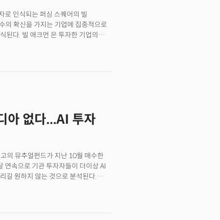
티브가 CRM에서 AI 에이전트로
자로 인식되는 퍼싱 스퀘어의 빌
소수의 확신을 가지는 기업에 집중적으로
식된다. 빌 애크먼은 투자한 기업의
구사한다는 점에서 매우 공격적인 가치
주목한다면 빌 애크먼은 기업의 잠재력을
어는 3분기에도 10개 미만의 종목으로
대규모의 자산을 브룩필드(BN)와 나이키
. 특히 브룩필드 자산운용에 대한 투자
OGL) 다음으로 큰 보유 자산으로
분기 동안 378% 늘려 3270만 주를
아 없다...AI 투자
먼은 올해 내내 어려움을 겪고 있는
%나 더 늘려 총 1630만 주로
0만 달러에서 14억 달러로 급증했다. 빌
스퀘어는 대규모 구조조정을 통해 회복과
 최고의 뮤추얼펀드가 지난 10월 매수한
 재생에너지 개발에 투자하는
 달 연속으로 기관 투자자들이 더이상 AI
비 트렌드와 혁신의 두 축을 모두
리길 원하지 않는 것으로 분석된다.
프라 혁명을 최전선에서 이끌고 있지만
것이다. 지난 달 뮤추얼펀드 관리자들이
(AVGO)다. 반면 엔비디아는 6월이후
투자자들이 각각 70억 달러가 넘는 자금을