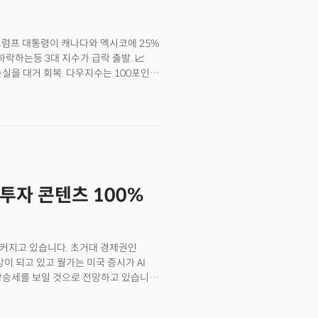
DP의 1.4%에 불과했던 과세 대상
는 여기서 핵심은 환율의 역할이라는
할 수 없지만 수입품 가격을 결정하는 데
 트럼프 대통령이 캐나다와 멕시코에 25%
데 이는 수입품에 대한 금액을 높여
락하는등 3대 지수가 급락 출발. 📈
정책적 관세보다 어쩌면 시장의 환율
실을 대거 회복. 다우지수는 100포인트
은 -1.20%로 마감. 무역전쟁의 가능성이
 달러는 강세를 보인 가운데 멕시코
가능성에 안전자산 선호심리가 강화되며
. 미 공급관리자협회(ISM)에 따르면 1월
2022년 9월 이후 가장 좋은 수치로
및 헤지펀드는 5주 연속 미국 주식을
루에만 21억 달러를 매수. 👉 시사점:
 투자 콘텐츠 100%
을 정도로 강력하게 유지되고 있음.
발생했는데 그 중 5번은 이미 2025년에
리스크는 전혀 반영하지 않고 있다는 점이
미 무역전쟁 발발 트럼프 대통령은 1일
 커지고 있습니다. 초거대 경제권인
4일부터 중국에 10%의 관세를 부과하는
이 되고 있고 월가는 미국 증시가 AI
부과하며 에너지 시장 및 원자재 시장의
상승세를 보일 것으로 전망하고 있습니다.
고 WTO 제소를 예고.멕시코 대통령인
630으로 12월의 고점과 비교해 약 9%
협상을 통해 관세를 한 달 연기하는
시한 오펜하이머의 경우 7100으로
해진 후, 멕시코 페소는 상승 전환하고