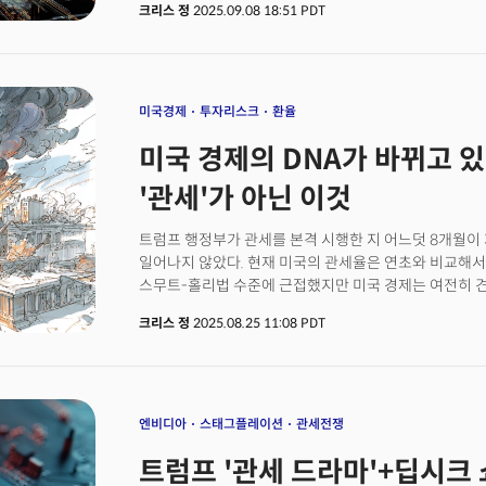
크리스 정
2025.09.08 18:51 PDT
52억 달러를 기록하며 전년 대비 무려 63%나 뛰었다는
고객으로부터 100억 달러 규모의 맞춤형 AI 칩 수주를
오픈AI일 가능성이 높다고 보고 있다. 월가를 비롯해 일
넘어 AI 인프라 시장의 구조적 변화를 알리는 신호탄이라
"2026년 이후에도 AI 매출이 상당히 개선될 것"이라며
미국경제
투자리스크
환율
실제로 회사의 총 백로그는 1100억 달러를 넘어섰고 4분
미국 경제의 DNA가 바뀌고 있
대비 66% 성장을 예고했다. 이에 브로드컴 주가는 실적
52주 최고가를 경신했다.
'관세'가 아닌 이것
트럼프 행정부가 관세를 본격 시행한 지 어느덧 8개월이
일어나지 않았다. 현재 미국의 관세율은 연초와 비교해서 
스무트-홀리법 수준에 근접했지만 미국 경제는 여전히 견
창출이 느리긴 해도 계속 유지되고 있고 주식시장은 연일
크리스 정
2025.08.25 11:08 PDT
우려했던 트럼프 '관세 충격'은 과연 쓸 데 없는 우려였
대학의 국제 경영학 명예교수이자 '불확실성'과 '기업가
진짜 충격은 이제부터 시작될 가능성이 있다. 그가 제기
행정부의 '임기응변식 기업 압박'이 미국의 역동성과 법
경제가 여전히 견고한 이유를 알려면 관세가 실제로 경
엔비디아
스태그플레이션
관세전쟁
한다. 관세가 미국 경제 전체에 미치는 영향은 예상보다 
트럼프 '관세 드라마'+딥시크 
거대하고 다각화된 미국 경제에서 적당한 역할만 한다. 