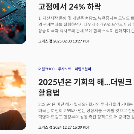
GDP의 약 5%를 차지했다. 스무트-홀리 관세법도 당시 G
고점에서 24% 하락
수입품의 관세를 40%에서 47%로 올렸을 뿐이다.문제
점이다. 시장이 결정하는 환율은 강제로 통제하거나 예측
1. 자산시장 동향 및 개별주 현황📉 뉴욕증시는 도널드
중요한 역할을 한다. 달러화는 올해 거의 10% 하락했는
의 관세부과를 실행하면서 다우지수가 660포인트 이상 하
관세와 사실상 같은 효과를 낸다. 즉 현재 시장에서는 
장중 미국과 멕시코의 관세 유예 합의 소식이 전해지며 손
변동이 장기적으로 더 큰 영향을 미칠 수 있다는 뜻이다.
하락으로 손실을 회복했고 S&P500은 -0.76%, 나스닥
크리스 정
2025.02.03 13:27 PDT
확대되며 자동차, 반도체, 에너지 업종이 하락세를 주도.
페소와 캐나다 달러는 하락.채권시장은 무역전쟁 발발 
매수세 강화. 미 10년물 국채금리는 4.50%로 하락 전환
제조업 활동이 50.9를 기록해 월가의 추정치를 상회하며 
26개월 연속 위축 추세를 반전. JP모건에 따르면 기관 
더밀크100
투자노트
더밀크알파
매도한 가운데 개인 투자자들은 금요일(31일, 현지시각) 하
2025년은 기회의 해...더밀크
개인 투자자들의 주식시장에 대해 투자심리가 믿을 수 없
20억 달러 이상의 자금 유입세는 지난 3년 동안 단 9번 
활용법
발생. 트럼프 트레이드에 대한 기대로 올랐지만 트럼프 
리스크. 2. 도널드 트럼프, 관세 행정명령에 서명하며 북
2025년은 어떤 해가 될까요? 월가와 투자자들의 기대는
(현지시각) 멕시코, 캐나다에 25%의 관세를 부과하고 
미국은 여전히 2.5%가 넘는 성장세를 구가할 것으로 전망
행정명령에 서명.특히 캐나다산 원유에 10%의 관세를 
혁명과 트럼프 행정부의 성장 촉진 정책으로 더 강력한 
변동성 확대. 캐나다는 즉각 25%의 보복 관세를 부과하
CNBC의 조사에 따르면 월가의 2025년 평균 목표가는 6
클라우디아 세인바움 파르도는 미국의 트럼프 대통령과 
크리스 정
2024.12.27 16:39 PDT
가 더 높은 수준입니다. 월가에서 가장 높은 목표가를 제
방안에 합의했다고 발표.멕시코와의 관세 유예 소식이 전