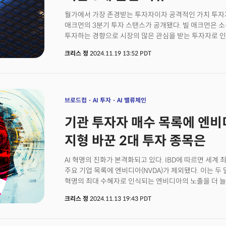
'에이전트포스(Agentforce)'를 출시하며 사업의 내러
월가에서 가장 존경받는 투자자이자 공격적인 가치 투자
전환됐음을 선언했다.
애크먼의 3분기 투자 스탠스가 공개됐다. 빌 애크먼은 
투자하는 경향으로 시장의 많은 관심을 받는 투자자로 인
가치를 장기적으로 끌어올리는데 초점을 맞추는 전략을 
크리스 정
2024.11.19 13:52 PDT
투자자로 평가받는다. 워런 버핏이 기업의 내재가치에 
보고 투자하는 스타일이다. 실제 빌 애크먼의 퍼싱 스퀘
포트폴리오를 구성했다. 다만 3분기에 두드러진 변화는 
(NKE), 단 두 개의 특정 종목에 집중 투자했다는 점이다
규모는 17억 4000만 달러로 확대해 구글의 알파벳(GO
브로드컴
AI 투자
AI 밸류체인
부상했다. 빌 애크먼은 브룩필드에 대한 클래스 A 주식을 3
기관 투자자 매수 목록에 엔비디
보유했다. 나이키에 대한 투자도 크게 확대했다. 빌 애크
나이키를 2분기에 300만주를 매수한 이후 3분기에는 435
지형 바꾼 2대 투자 종목은
확대했다. 이로인해 나이키에 대한 투자 규모는 2억 200
애크먼의 3분기 투자 키워드는 소비와 혁신이다. 퍼싱 
AI 혁명의 진화가 본격화되고 있다. IBD에 따르면 세계
성장의 잠재력을 보여주는 나이키와 AI 데이터 센터 및
주요 기업 목록에 엔비디아(NVDA)가 제외됐다. 이는 두
포트폴리오를 보유한 브룩필드에 대규모 투자를 감행, 소
혁명의 최대 수혜자로 인식되는 엔비디아의 노출을 더 늘
겨냥하는 전략을 가져가고 있는 것으로 분석된다.
엔비디아가 새로운 고점을 돌파하며 여전히 인공지능 인
크리스 정
2024.11.13 19:43 PDT
기관 투자자들의 눈은 이미 새로운 수혜자를 찾고 있는 
주목한 두 개의 기업은 바로 팔란티어(PLTR)와 브로드컴
매수 목록에 포함되지 않았다. 두 기업 모두 주요 펀드 