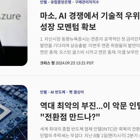
대표적인 선두주자인 일라이 릴리는 2024년 하반기부
인텔
유럽중앙은행
구매관리자지수
추가 생산 용량이 확충될 전망이다. 특히 비만 치료제인 젭
마소, AI 경쟁에서 기술적 우위 
절반 수준으로 대폭 낮추고 소비자에게 직접 판매하는 릴리디렉
플랫폼을 출시, 보험이 없는 소비자를 대상으로 자가 결제
성장 모멘텀 확보
도입했다. GLP-1 혁신이 기술의 진화와 함께 대중화에 
1. 자산시장 동향뉴욕증시는 연준의 공격적인 첫 금리인
발언을 기다리며 상승출발. 이번주 연준 위원들의 발언이
연은 총재, 오스탄 굴스비 시카고 연은 총재, 미셸 보우만 
발언예고. 국제유가는 이스라엘과 가자 및 레바논 지역
크리스 정
2024.09.23 13:21 PDT
전면전이 발발할 가능성이 제기되며 소폭 상승. 9월 제조업 
예상치였던 48.6을 크게 하회. 서비스 PMI는 55.4로 전월의
경제 둔화 및 금리인하 기대 예상을 모두 하회한 독일과 
유럽중앙은행(ECB)의 공격적인 금리인하 기대 강화. 금
겹치며 유로화는 달러 대비 0.7% 약세를 보이며 6월 이
인텔
AI 반도체
펫 갤싱어
보수 및 중도파로 구성된 복잡한 새 내각에 대한 우려가
역대 최악의 부진...이 악문 
표결 위협. 정부 붕괴 시 예산 통과가 어려울 수 있다는 
수익률 격차는 8월 초 이후 가장 큰 수준으로 확대되며
"전환점 만드나?"
강화. 3. 중국의 경기 부양책 발표 및 금리인하 중국이 
부양책 준비를 예고한 가운데 중앙은행(PBOC)이 단기 정
세계 최대의 종합 반도체 업체 인텔(INTC)은 회복의 전
판공성 중앙은행 총재는 경제 개발을 위한 금융 지원 관
인텔의 추락세는 무섭다. 지난 8월 1일(현지시각) 2분기
가능성 제기. 중국은 올해 부동산 위기로 가계 자산 약 1