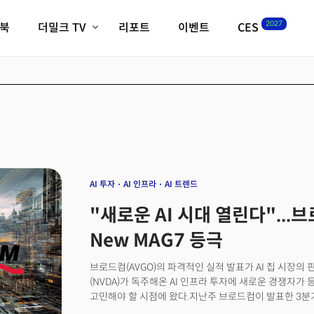
2027
이북
더밀크 TV
리포트
이벤트
CES
전체기사
K-웨이브
최신비디오
비디오
스타트업
혁신원정대
역사 및 개요
인자기(사람,돈,기술 이야기)
필드 가이드
크리스의 뉴욕 시그널
CES2027 with TheM
더밀크 아카데미
AI 투자
AI 인프라
AI 트렌드
더웨이브/트렌드쇼
"새로운 AI 시대 열린다"...
밸리토크
New MAG7 등극
브로드컴(AVGO)의 파격적인 실적 발표가 AI 칩 시장의
(NVDA)가 독주해온 AI 인프라 투자에 새로운 경쟁자
고민해야 할 시점에 왔다.지난주 브로드컴이 발표한 3분기
매출 160억 달러로 전년 대비 22% 증가한 것도 인상적