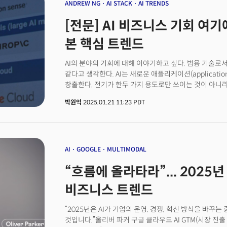
문샷AI(Moonshot AI)가 개발한 ‘키미(Kimi)’, 딥시
ANDREW NG
AI STACK
AI TRENDS
격차가 좁혀졌다는 것이다. 그는 “동영상 생성 분야에서
[전문] AI 비즈니스 기회 여
순간도 있었다”며 “딥시크의 R1이 많은 세부 사항을 공
(Open weight) 모델로 출시됐다는 사실이 매우 기쁘다”
본 핵심 트렌드
AI의 분야의 기회에 대해 이야기하고 싶다. 범용 기술로서 AI는 
같다고 생각한다. AI는 새로운 애플리케이션(applicatio
창출한다. 전기가 한두 가지 용도로만 쓰이는 것이 아니
비슷하다. 오늘날 많은 사람들이 여전히 애플리케이션의
박원익
2025.01.21 11:23 PDT
생각한다. 훨씬 더 많은 애플리케이션이 구축될 것이다. AI
스택(tech stack) 차원에서 생각해 보면 좋다. 제일 
그리고 그 위에 많은 기반 모델(foundation model)
애플리케이션에 있다. 애플리케이션이 더 많은 수익을 
유지되듯 AI 인프라 비용을 감당할 수 있기 때문이다. 발전
AI
GOOGLE
MULTIMODAL
사업이라고 생각한다. 하지만 가전제품이나 전기로 구동되
“흐름에 올라타라”... 2025년
아니다. AI 산업 관점에서 보면 AI도 그렇게 될 것이라고
비즈니스 트렌드
“2025년은 AI가 기업의 운영, 경쟁, 혁신 방식을 바꾸는 중요
것입니다.”올리버 파커 구글 클라우드 AI GTM(시장 진출 