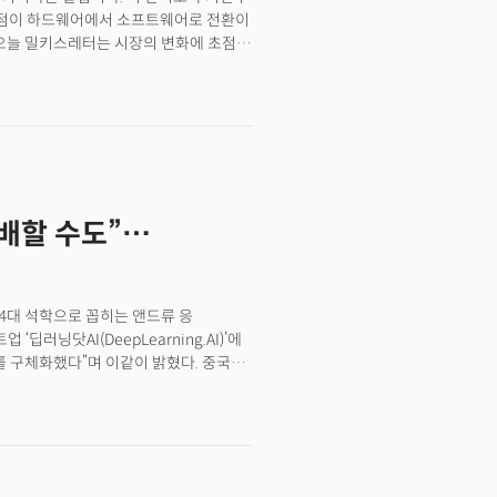
 초점이 하드웨어에서 소프트웨어로 전환이
 오늘 밀키스레터는 시장의 변화에 초점을
늘 밀키스레터 내용은? ✅ AI 투자
시대의 4대 변화 ✅ 가치 투자의 정수...
면 후회하는 시장의 핵심 시그널 🔥 지난주
rket Watch)
지배할 수도”…
I 4대 석학으로 꼽히는 앤드류 응
딥러닝닷AI(DeepLearning.AI)’에
드를 구체화했다”며 이같이 밝혔다. 중국
공개된 후 AI 업계 및 비즈니스
 확인할 수 있었다는 것이다. 그가 첫
022년 11월 챗GPT가 출시됐을 때
 “하지만 지난 2년 동안 이 격차가
큐원(Qwen)’, 베이징에 본사를 둔