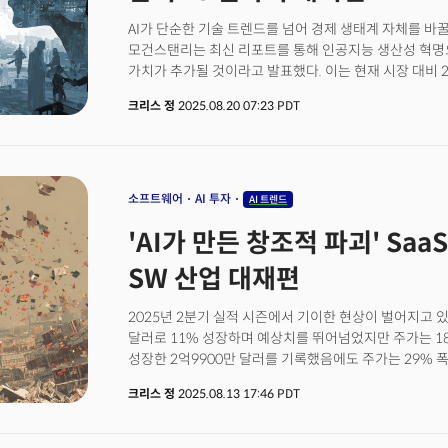
체제(Government Sponsored Enterprise, 미
AI가 단순한 기술 트렌드를 넘어 경제 생태계 자체를 
금융기업)가 흔들리고 있음을 시사합니다. 또 시장 측
모건스탠리는 최신 리포트를 통해 인공지능 생산성 혁명으로
자산을 믿지 않으며, 실물경제면으로 외국인들은 미국 여
가치가 추가될 것이라고 발표했다. 이는 현재 시장 대비 
배후에는 트럼프 행정부의 예측 불가능한 정책 운용이 만
투자은행은 주말 고객 보고서에서 AI 역량의 지속적인 개
있습니다.결과적으로 현재 미국 경제는 고전적인 미드 사
크리스 정
2025.08.20 07:23 PDT
전제로 이 같은 낙관적인 분석을 내놨다. 이는 연간 기준
단계'에서 발생하는, 명확한 방향성을 결정하기 어려운 
순편익을 가져다줄 것으로 추정한 수치로 한국 GDP의 
경기는 아직 정점에 이르지 않았지만 성장을 떠받치는 
동력은 두 가지 AI 기술로 압축된다. 스스로 판단하고 행동하
시작했습니다. ETF시장의 액티브 상품 쏠림현상, JP모
그리고 휴머노이드 로봇 같은 '구현형 AI'가 약 4300억
실적 부진이 보여주는 AI 투자 피로감까지 모든 것이 '
두 기술은 함께 S&P500 기업들의 세전 이익 대비 25
소프트웨어
AI 투자
AI 트렌드
정책 결정자들에게 던지는 질문은 명확합니다. 확신 없는 
계산이다.AI 기술이 산업계 전반에 파괴적인 변화를 촉진
끝에는 무엇이 기다리고 있을까요?
'AI가 만든 창조적 파괴' Saa
소매, 부동산, 운송 부문에서 특히 큰 변화가 예상된다는
가치 창출 규모는 2026년 예상 세전 이익의 2배에 달할 
SW 산업 대재편
수익의 두 배를 더 벌 수 있게 될 것이란 의미다.
2025년 2분기 실적 시즌에서 기이한 현상이 벌어지고 있
달러로 11% 성장하며 예상치를 뛰어넘었지만 주가는 18
성장한 2억9900만 달러를 기록했음에도 주가는 29% 
달러로 가이던스를 4억 달러나 상향 조정했지만 여전히 1
크리스 정
2025.08.13 17:46 PDT
기업들이 모두 AI 트렌드에 강력한 수혜주로 인식되던
사실이다. 물론 이런 '실적 호조-주가 급락' 현상은 과
다르다. 단순한 기대치 조정이 아니라 소프트웨어 산업 