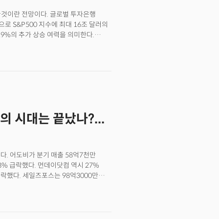
국 등에서 정부가 특별법에 의해 설립한 정부보증
바꿀것이란 전망이다. 글로벌 투자은행
면에서도 투자자들은 자신이 매수하는
 S&P500 지수에 최대 16조 달러의
행을 기피하고 있습니다. 이 모든 현상의
29%의 추가 상승 여력을 의미한다.
든 '정치 리스크의 일상화'가 자리하고
선과 기업들의 광범위한 AI 도입을
이클 딜레마(경기 순환의 '중간
으로 대형주들에게만 약 9200억 달러의
진퇴양난의 상황)에 직면해 있습니다.
절반에 해당하는 규모다.가치 창출의 핵심
기반들이 하나씩 균열을 보이기
는 '에이전틱 AI'가 약 4900억 달러,
건의 플랫폼 금융기업 전환 시도, 엔비디아
 달러를 각각 기여할 것으로 분석됐다. 이
전환의 신호'를 보내고 있습니다.투자자와
% 이상의 가치를 새로 만들어낸다는
성장이 언제까지 지속될 수 있으며, 그
할 것으로 예상되는 가운데 소비재 유통,
S의 시대는 끝났나?...
 분석이다. 장기적으로 이들 세 섹터의
것으로 전망됐다. 사실상 AI 덕분에 기존
다. 어도비가 분기 매출 58억7천만
% 급락했다. 먼데이닷컴 역시 27%
폭락했다. 세일즈포스는 98억3000만
8% 하락했다. 공통적인 점인 이들
 소프트웨어 분야의 대표 기업들이라는
거에도 종종 있었지만 이번에는 양상이
전체의 생존 가능성에 대한 근본적 의문이