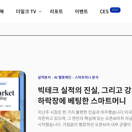
2027
이북
더밀크 TV
리포트
이벤트
CES
전체기사
K-웨이브
최신비디오
비디오
스타트업
혁신원정대
역사 및 개요
인자기(사람,돈,기술 이야기)
필드 가이드
크리스의 뉴욕 시그널
CES2027 with TheM
더밀크 아카데미
실적분석
AI 밸류체인
스마트머니 분석
더웨이브/트렌드쇼
빅테크 실적의 진실, 그리고 
밸리토크
하락장에 베팅한 스마트머니
지난주 시장은 한 가지 불편한 진실과 마주했습니다.미국 
의존하고 있으며, 그 엔진의 핵심에 있는 오픈AI마저 자
시작했습니다. 거침없이 팽창하던 오픈AI의 내부 균열이
1분기 빅테크 실적 발표는 막대한 AI 자본지출(CapEx)