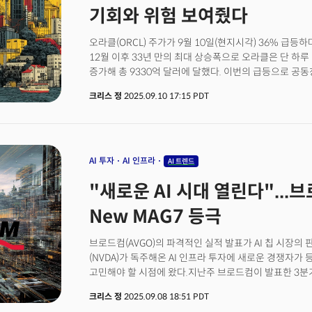
기회와 위험 보여줬다
오라클(ORCL) 주가가 9월 10일(현지시각) 36% 급등하며
12월 이후 33년 만의 최대 상승폭으로 오라클은 단 하루
증가해 총 9330억 달러에 달했다. 이번의 급등으로 공
달러 이상 늘어 일시적으로 세계 최고 부자 자리에 올랐
크리스 정
2025.09.10 17:15 PDT
전날 발표된 2026 회계연도 1분기 실적에서 나타난 폭
잔여수행의무(RPO)는 4550억 달러로 전년 동기 대비 무
못할 수준의 숫자였다. 사프라 캐츠 최고경영자는 이를 
서로 다른 고객과 4건의 수십억 달러 규모 계약을 체결
경험했음을 시사했다.오라클의 실적을 견인한 것은 챗GP
AI 투자
AI 인프라
AI 트렌드
3000억 달러 규모의 클라우드 컴퓨팅 계약이다. 블룸버
"새로운 AI 시대 열린다"...
사용할 수 있는 전력 규모인 4.5기가와트 규모의 데이
알려졌다. 오라클은 또한 엔비디아, 일론 머스크의 xAI,
New MAG7 등극
등과도 대형 클라우드 계약을 체결했다고 발표했다. 캐츠 C
수십억 달러 고객들이 계약할 예정"이라며 "RPO가 50
브로드컴(AVGO)의 파격적인 실적 발표가 AI 칩 시장의
전망했다.월가가 충격에 빠진것은 바로 RPO의 계약 규모
(NVDA)가 독주해온 AI 인프라 투자에 새로운 경쟁자
아직 서비스나 제품을 제공하지 않은 부분의 총 금액을 
고민해야 할 시점에 왔다.지난주 브로드컴이 발표한 3분기
RPO가 4550억 달러에 달했다는 사실은 향후 수년간 
매출 160억 달러로 전년 대비 22% 증가한 것도 인상적
기업의 미래 수익 가시성을 보여주는 핵심 지표로 인식이
크리스 정
2025.09.08 18:51 PDT
52억 달러를 기록하며 전년 대비 무려 63%나 뛰었다는