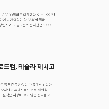
 328.33달러로 마감했다. 이는 1992년
 만에 시가총액이 약 2340억 달러
동창립자 래리 엘리슨의 순자산은 1000억
다.오라클의 주식이 폭등한 직접적 원인은
발적인 계약의 증가였다. 오라클의
려 359% 급증했다. 실로 보고도 믿지
"충격적인 분기였다"고 회상하며 "3명의
했다"고 밝혀 스스로도 놀라운 분기를
T의 운영사인 오픈AI와 체결한 5년간
그에 따르면 이 계약은 수백만 가구가
브로드컴, 테슬라 제치고
터센터 용량 공급을 포함하는 것으로
 메타플랫폼, 틱톡 운영사인 바이트댄스
EO는 "향후 몇 달 내 추가로 여러
00억 달러를 넘어설 것으로 예상한다"고
 판도를 뒤흔들고 있다. 그동안 엔비디아
였다. RPO는 이미 계약을 체결했지만
가 등장하면서 투자자들은 전략 재편을
의미하는 것으로 해석된다. 오라클의
 실적은 시장에 적지 않은 충격을 줬다.
실질적 수익을 확보했다는 것을 의미,
이지만 더 놀라운 건 AI 반도체 매출이
 됐다.
 점이다.여기서 핵심은 단일