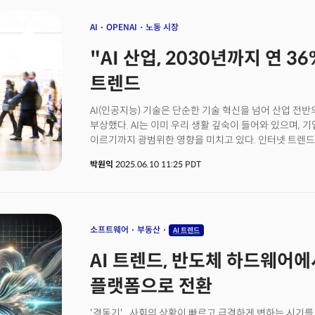
제기되고 있기 때문이다.투자자들이 강력한 실적에도 투
제기되는 구조적 우려 때문이다. 최근 투자자들의 공포가 
AI
OPENAI
노동 시장
잠식한다(AI is eating software)"는 분석이 바로
"AI 산업, 2030년까지 연 36%
산업 생태계 자체가 뒤바뀌고 있다는 경고다.
트렌드
AI(인공지능) 기술은 단순한 기술 혁신을 넘어 산업 전
부상했다. AI는 이미 우리 생활 깊숙이 들어와 있으며, 
이르기까지 광범위한 영향을 미치고 있다. 인터넷 트렌드 
Meeker)가 이끄는 투자 회사 본드(BOND)가 발표한
박원익
2025.06.10 11:25 PDT
오픈AI가 개발한 챗GPT 사용자 수는 17개월 만에 8배 증
도달했다. 전례 없는 사용자 성장률이다. 개인 뿐만 아니다. AI의 발전은 디지털 전환(DX)을
가속하는 촉매제 역할을 하고, 이를 통해 기업 역시 전례
기회를 경험하고 있다. 교육, 의료, 금융, 제조 등 다양
이끌고 있다.
소프트웨어
부동산
AI 트렌드
AI 트렌드, 반도체 하드웨어에
플랫폼으로 전환
'격동기'...사회의 상황이 빠르고 급격하게 변하는 시기