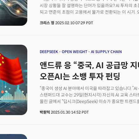
시장 상황을 잘 설명하는 단어가 있을까요? AI 투자의
되고 연준의 초점이 고용에서 물가로 전환되는 이 시기.
맞추고 여기에 대응하는 전략과 기회를 알아봅니다. 📣 오
크리스 정
2025.02.10 07:29 PDT
지형도: 하드웨어 vs 소프트웨어 ✅ 트럼프 시대, 부동산 
배당주 투자하는 법 📢 이것 말고도 또 있어요! 🚨 놓치
가장 뜨거웠던 월가 투자의견 📆 이번 주 증시 핵심 일정(Ma
DEEPSEEK
OPEN WEIGHT
AI SUPPLY CHAIN
앤드류 응 “중국, AI 공급망 
오픈AI는 소뱅 투자 펀딩
“중국이 생성 AI 분야에서 미국을 따라잡고 있습니다.”A
스탠퍼드대 교수는 29일(현지시각) 자신의 AI 교육 스타트업 ‘
올린 글에서 “딥시크(DeepSeek) 이슈가 중요한 트렌
항저우에 본사를 둔 AI 기업 딥시크가 공개한 R1 모델이 
박원익
2025.01.30 14:52 PDT
리더들로부터 많은 질문을 받았고, 크게 세 가지 트렌드를
번째로 제시한 트렌드는 중국의 급격한 부상이다. 그는 “2
미국은 생성형 AI 분야에서 중국보다 훨씬 앞서 있었다”며
빠르게 줄어들었다”고 했다. 딥러닝닷AI 팀에서 알리바바 ‘