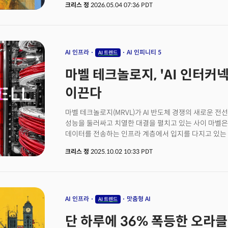
크리스 정
2026.05.04 07:36 PDT
운명을 극단적으로 갈라놓고 있습니다.여기에 1분기 미국 
지출이 억지로 쌓아 올린 사상누각 아래, 진짜 경제를 
있습니다.1분기 GDP 성장률 2.0%라는 표면적 호조 뒤
급등이라는 'AI 자본지출 단일 의존' 구조가 자리 잡고 
1분기 실적은 '풍요 속의 빈곤'이라는 극단적 차별화로 응
AI 인프라
AI 인피니티 5
AI 트렌드
까지 재반등하며 연준은 1992년 이후 최다인 4명의 반
마벨 테크놀로지, 'AI 인터커
블랙록이 4조 3000억 달러의 운용 시각으로 "포트폴리
빅머니 폴에서 강세론(54%)과 베어마켓 우려(41%)가
이끈다
있습니다.이번 주 밀키스레터는 'AI 의존증에 걸린 미국
신호를 꿰어 읽어드립니다. 시장의 마지막 안전망이 사라
마벨 테크놀로지(MRVL)가 AI 반도체 경쟁의 새로운 전선
흐르고 있는지 함께 짚어보시죠.
성능을 둘러싸고 치열한 대결을 펼치고 있는 사이 마벨은
데이터를 전송하는 인프라 계층에서 입지를 다지고 있는 
시장에서 이런 전략이 통하고 있다는 것을 투자자들에게 
크리스 정
2025.10.02 10:33 PDT
8월 발표한 2026 회계연도 2분기 실적에서 매출 20억6
58% 증가했다. 조정 기준 주당순이익은 0.67달러로 전
34.8%까지 확대됐다. 특히 매출의 74%가 데이터센터 
타고 있음을 시사했다.하지만 실적 발표 직후 시장 반응
매출 전망치 20억6000만 달러는 더 높았던 시장 기대치
AI 인프라
맛춤형 AI
AI 트렌드
상승폭은 제한적이었다. 강한 실적과 보수적 전망 사이의 
단 하루에 36% 폭등한 오라클
투자자들의 기대를 채우기에는 역부족이었던 셈이다.