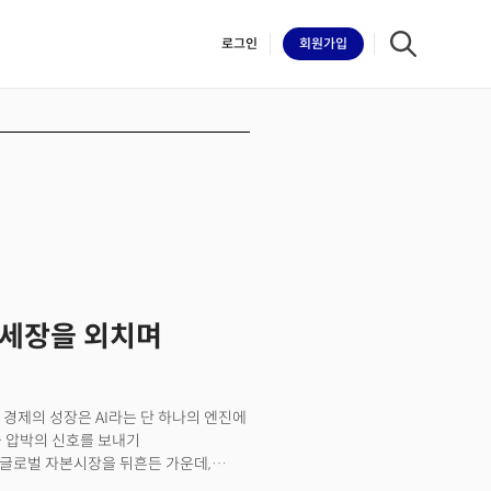
로그인
회원
가입
iilk
강세장을 외치며
경제의 성장은 AI라는 단 하나의 엔진에
금 압박의 신호를 보내기
 글로벌 자본시장을 뒤흔든 가운데,
을 감당할 '현금 창출력' 유무가 기업들의