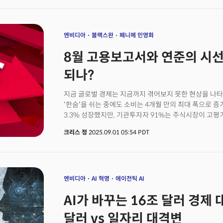
고객으로부터 100억 달러 규모의 맞춤형 AI 칩 수주를
오픈AI일 가능성이 높다고 보고 있다. 월가를 비롯해 일
넘어 AI 인프라 시장의 구조적 변화를 알리는 신호탄이라
"2026년 이후에도 AI 매출이 상당히 개선될 것"이라며
엔비디아
블랙스완
페니메 민영화
실제로 회사의 총 백로그는 1100억 달러를 넘어섰고 4분
8월 고용보고서와 연준의 시선
대비 66% 성장을 예고했다. 이에 브로드컴 주가는 실적
52주 최고가를 경신했다.
되나?
지금 글로벌 경제는 지금까지 겪어보지 못한 현상을 나타
'한숨'을 쉬는 중에도 소비는 4개월 만의 최대 폭으로 증가
3.3% 성장했지만, 기관투자자 91%는 주식시장이 고
관광객은 7.3% 급감했지만 전국 고속도로 교통량은 늘
크리스 정
2025.09.01 05:54 PDT
것일까요?단순한 모순이라고 설명하기도 어렵습니다. 여
보시나요? 이는 미국 경제가 트럼프 행정부의 정책 리
보여주는 신호입니다. 핵심은 성장의 질입니다. 소비 증가
불안감'이 역설적으로 만든 현상입니다. 소비자들은 "지금
심리로 소비를 늘리고 있고, 이는 건전한 경기 회복과는 
엔비디아
AI 혁명
에이전틱 AI
관세 정책으로 인한 '끌어당기기 무역수지 개선'과 AI 
AI가 바꾸는 16조 달러 경제 
의존하고 있어 지속가능성에 의문을 제기합니다.정책적 리
것은 지금까지 미국 경제를 버티게했던 시스템에 대한 신
달러 vs 일자리 대격변
감자가 된 프레디맥과 페디매의 민영화 추진은 30년 고