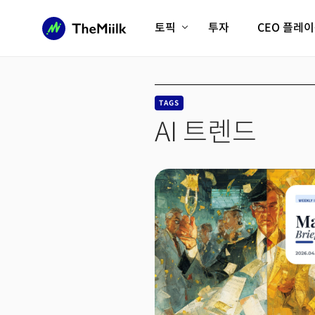
토픽
투자
CEO 플레
에이전틱AI시대
롱제비티/헬스케어
인프라/에너지
미국대전환
TAGS
피지컬AI/로봇
디지털자산
AI 트렌드
AX비즈니스혁명
미래 교육/직업
전체 기사 보기