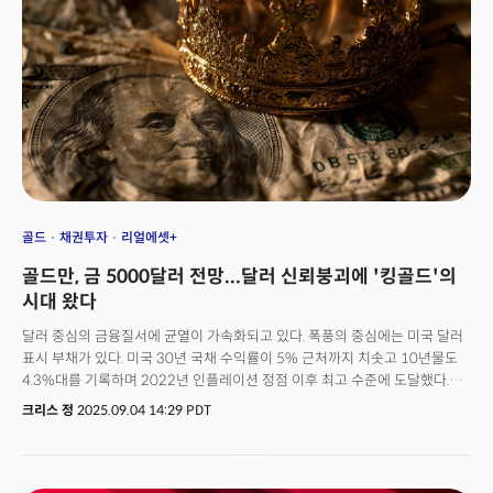
심각했을 것이라는 얘기다.월가는 관세 불확실성이 시장을 롤러코스터로
만들었다는 분석이다. 목재시장의 극심한 변동성은 트럼프 대통령의 관세
정책 변화에서 시작됐다. 올해 봄 백악관이 수입 목재에 대한 국가안보 조사를
발표하고 트럼프가 캐나다산 제품 전반에 고율 관세를 위협하자 가격이
치솟았다.하지만 캐나다에 대한 강경책이 후퇴하자 가격이 곤두박질쳤고,
5월부터는 기존 캐나다 목재 관세 인상 일정과 추가 관세 위협으로 다시
급등했다. 업체들이 관세 인상에 앞서 재고를 비축하려고 서둘렀기 때문이다.
이는 결과적으로 기업들의 합리적 판단을 마비시키는 가장 큰 리스크가 됐다.
전직 목재 트레이더인 스틴슨 딘은 "구매자들이 실제 수요보다는 수입세
걱정에 더 집중해서 가격을 끌어올렸다"고 분석했다. 그 자신도 관세 부과
여부를 확신할 수 없어 재고 비축을 아예 포기하고 필요할 때마다 즉석에서
골드
채권투자
리얼에셋+
조달하는 방식을 택했다고 밝혔다. 그는 "관세가 생기면 손해고, 관세가 없어도
골드만, 금 5000달러 전망...달러 신뢰붕괴에 '킹골드'의
손해였다. 50대 50이니까 그냥 손 놓고 있었다"는 게 그의 설명이다.
시대 왔다
달러 중심의 금융질서에 균열이 가속화되고 있다. 폭풍의 중심에는 미국 달러
표시 부채가 있다. 미국 30년 국채 수익률이 5% 근처까지 치솟고 10년물도
4.3%대를 기록하며 2022년 인플레이션 정점 이후 최고 수준에 도달했다.
미국 정부가 발행하는 국채에 대한 믿음이 점점 약화되고 있다는 의미다. 반면
크리스 정
2025.09.04 14:29 PDT
같은 시기 금 가격은 온스당 3500달러를 돌파하며 올해 들어 35% 이상
급등했다. 이는 단순한 시장 변동이 아니라 전후 금융질서의 근본 토대가
흔들리고 있다는 신호다.계속된 금리 상승의 배경에는 미국 국채가 더 이상
'무위험 자산'이 아니라는 인식의 확산에 있다. 연간 재정적자가 2조 달러를