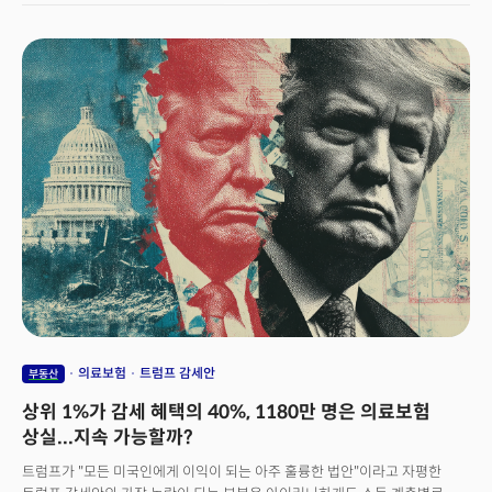
20년간 연평균 210만 명이었던 첫 주택 구매자 수는 작년 110만 명으로
급격히 줄어들었다. 높은 금리와 역대급의 주택 가격이 이어지면서 구매
수요가 급감한 것이다. 이는 2023년보다 38만 명 감소한 수치로 역사적
평균의 절반 수준에 불과하다.올해 상황은 더욱 악화될 전망이다. 부진했던 봄
주택 판매 시즌을 바탕으로 추산하면 2025년 전체 주택 판매량이 단 403만
채에 그칠 것으로 예상된다. 이는 작년보다도 적은 수치로 1995년 이후 최저
수준이다.특히 50만 달러 미만 주택 시장에서 판매 둔화가 두드러지고 있다.
이 가격대는 통상 첫 주택 구매자들이 주로 찾는 가격대로 시장을 이끌던 주요
구매층이 사라지고 있는 것으로 관측된다. 신축 주택 판매도 상황은 비슷하다.
데이터에 따르면 5월 기준으로 전년 동월 대비 6% 감소하며 주택 판매가
전반적으로 하락 추세로 접어들었음을 시사했다.
의료보험
트럼프 감세안
부동산
상위 1%가 감세 혜택의 40%, 1180만 명은 의료보험
상실...지속 가능할까?
트럼프가 "모든 미국인에게 이익이 되는 아주 훌륭한 법안"이라고 자평한