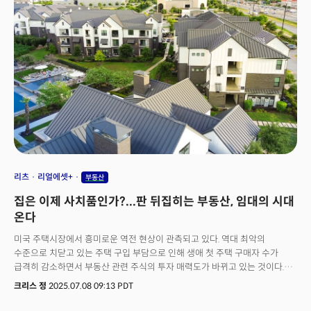
다른 점도 분명히 존재합니다. 이전과는 다른 차원의 복잡적 영향력이
존재한다는 점입니다. 한쪽에서는 감세 정책으로 기업들의 현금 흐름이
개선되고 있지만, 다른 쪽에서는 관세 정책으로 인해 원자재 가격이 급등하고
있습니다. 이는 마치 액셀러레이터와 브레이크를 동시에 밟는 것과 같은
상황으로, 경제 전반에 예측하기 어려운 불안정성을 만들어내고 있습니다.
특히 주목해야 할 점은 현재의 레버리지 급증이 과거 버블과 달리 특정
자산군에 집중되지 않고 시장 전반에 분산되어 있다는 사실입니다. 이는
시스템 전체의 취약성을 높이는 결과를 낳고 있습니다. 마치 지진이 발생하기
전 지각판 전체에 걸쳐 미세한 균열이 누적되는 것과 같은 현상이 금융 시스템
전반에서 일어나고 있는 것입니다.연준이 9월에 금리를 내릴 것이라는
기대감도 시장을 더욱 복잡하게 만들고 있습니다. 투자자들은 금리 인하로
인한 혜택을 기대하고 있지만, 동시에 트럼프의 관세 정책으로 인한
인플레이션 압력은 연준의 정책 선택을 제약하는 상반된 힘으로 작용하고
리츠
리얼에셋+
부동산
있기 때문입니다.이번 밀키스레터에서는 개인 투자자의 레버리지 과열이 시장
집은 이제 사치품인가?...판 뒤집히는 부동산, 임대의 시대
안정성에 미치는 체계적 위험의 본질을 해부합니다. 또한 트럼프 세제 개편이
소프트웨어 기업의 현금 흐름 구조를 어떻게 근본적으로 변화시키는지,
온다
그리고 구리 관세가 촉발하는 원자재 시장의 지역별 분할이 글로벌
미국 주택시장에서 흥미로운 역전 현상이 관측되고 있다. 역대 최악의
가치사슬에 미치는 파급효과까지, 표면적으로 보이는 현상을 넘어 경제의
수준으로 치닫고 있는 주택 구입 부담으로 인해 생애 첫 주택 구매자 수가
구조적 변화를 읽어내고자 합니다.왜냐하면 지금 우리가 목격하고 있는 것은
급격히 감소하면서 부동산 관련 주식의 투자 매력도가 바뀌고 있는 것이다.
단순한 시장 과열이 아니라, 글로벌 금융 시스템의 근본적 재편이 시작되는
2022년 연준이 금리를 다시 끌어올리기 시작한 이후 주택 건설기업의 주가가
역사적 순간일 수 있기 때문입니다.
크리스 정
2025.07.08 09:13 PDT
아파트 리츠(REITs)보다 훨씬 나은 투자 성과를 보였지만, 이제 그 흐름이
뒤바뀔 것으로 예상된다.전미부동산중개인협회(NAR) 자료에 따르면 지난