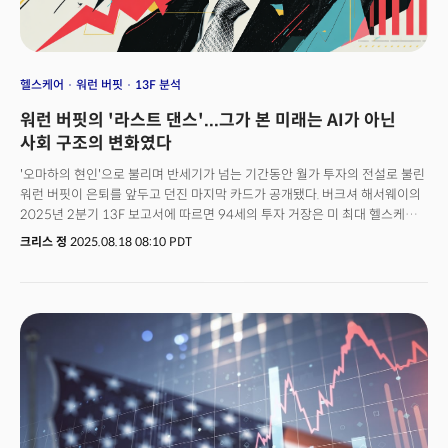
헬스케어
워런 버핏
13F 분석
워런 버핏의 '라스트 댄스'...그가 본 미래는 AI가 아닌
사회 구조의 변화였다
'오마하의 현인'으로 불리며 반세기가 넘는 기간동안 월가 투자의 전설로 불린
워런 버핏이 은퇴를 앞두고 던진 마지막 카드가 공개됐다. 버크셔 해서웨이의
2025년 2분기 13F 보고서에 따르면 94세의 투자 거장은 미 최대 헬스케어
기업 중 하나이지만 최근 엄청난 풍파에 시달리고 있는 유나이티드헬스 그룹
크리스 정
2025.08.18 08:10 PDT
(UNH)에 16억 달러를 투자했다. 이는 그가 올해 말 CEO직에서 물러나기 전
단행한 가장 큰 규모의 신규 투자다.시장의 반응은 즉각적이었다. 13F 공개
직후 유나이티드헬스의 주가는 장외거래에서 13% 급등했다. 이른바 '버핏
효과'가 여전히 시장에 강력한 영향을 미치고 있다는 걸 보여준 셈이다. 약
500만 주 규모의 이번 투자는 버크셔의 모든 신규 매입 종목 중 가장 큰
금액이다.반대로 버핏은 같은 기간 자신의 대표 투자처들을 대거 정리했다.
핵심 보유 종목인 애플(AAPL) 지분을 또다시 7% 줄여 2억8000만 주로
축소했다. 2024년 초 1740억 달러였던 애플 투자 규모는 이제 570억 달러로
3분의 2가 사라지게 됐다. 금융주인 뱅크오브아메리카(BAC)도 2600만 주를
매도하며 지분을 줄였다.반대로 유나이티드헬스 투자는 지난해부터 은밀히