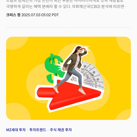
트럼프 감세안의 가장 논란이 되는 부분은 아이러니하게도 소득 계층별로
극명하게 갈리는 혜택 분배라 할 수 있다. 의회예산국(CBO) 분석에 따르면
최고 소득 10% 가구는 감세로 인해 연간 1만 2000달러의 재정 자원 증가를
크리스 정
2025.07.03 05:02 PDT
경험하는 반면, 최저 소득 10% 가구는 연간 1600달러(연간 소득의 거의 4%)
의 재정 손실을 겪을 것으로 예상된다.반면 중산층이라 할 수 있는 중간 소득
가구들은 상대적으로 제한적인 혜택을 받는다. 연소득 3만 달러에서 8만 달러
사이의 중산층 가구의 경우 15% 세율 인하 혜택으로 평균 연간 2900백
달러의 세금을 절약할 수 있다. 자녀가 있는 가정은 아동세액공제 증가로 추가
혜택을 받아 전형적인 2자녀 가정이 연간 최대 1만 900달러의 세후소득
증가를 기대할 수 있다고 백악관은 주장한다.65세 이상 고령자들은 특별한
혜택을 받는다. 표준공제에 4000~6000달러가 추가되며, 새로운 세금 공제와
결합될 경우 평균적인 사회보장 수급자가 사회보장연금에 대해 세금을 전혀
내지 않게 될 수 있다고 백악관은 설명했다.그러나 가장 큰 혜택은 상위 소득
계층에 집중된다. 세금정책센터 분석에 따르면 상위 1% 소득자(2025년 소득
66만 달러 이상)가 전체 감세 혜택의 40% 이상을 차지하며, 이들의 평균 세금
감면액은 6만 8000달러를 넘는다. 반면 하위 20% 계층이 받는 혜택은
전체의 단 1%에 불과하다.특히 영구적인 상속세 면제 확대는 부유층에게
압도적으로 유리하다. 2026년 1500만 달러로 설정된 상속세 면제액이
영구화되면서 최상위 자산가들의 세대 간 부의 이전인 상속세에 큰 혜택을
제공할 전망이다.
MZ세대 투자
투자트렌드
주식 채권 투자