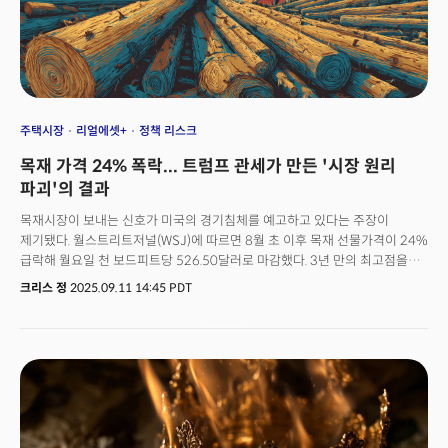
주택시장
리얼에셋+
정책 리스크
목재 가격 24% 폭락... 트럼프 관세가 만든 '시장 원리
파괴'의 결과
목재시장이 보내는 신호가 미국의 경기침체를 예고하고 있다는 주장이
제기됐다. 월스트리트저널(WSJ)에 따르면 8월 초 이후 목재 선물가격이 24%
급락해 월요일 천 보드피트당 526.50달러로 마감했다. 3년 만의 최고점을
기록한 직후 벌어진 극적인 반전이다.놀라운 점은 제재소들이 줄줄이 생산
크리스 정
2025.09.11 14:45 PDT
중단에 나서고 있어 공급망이 무너지고 있음에도 가격이 하락하고 있는
점이다. 북미 3위 목재 생산업체 인터포는 지난 목요일 연말까지 생산량을
12% 축소한다고 발표했다. 미국 남부부터 캐나다 동부까지 전 지역에서
근무시간을 단축하고 교대조를 재편성해 약 1억4500만 보드피트의
생산량을 줄인다는 계획이다. 또 다른 대형 업체 돔타도 아칸소주와 퀘벡주
제재소들을 잇달아 가동 중단하거나 교대조를 없애고 있다.문제는 공급이
크게 위축된 이런 상황이 없었다면 가격 하락폭이 더 컸을 수 있다는 게
전문가들의 분석이다. 두 업체의 생산 축소 발표가 없었다면 낙폭은 더