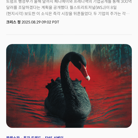
트럼프 행정부가 올해 말까지 페니메이와 프레디맥의 기업공개를 통해 300억
엔비디아 실적 부진이 보여주는 AI 투자 피로감까지 모든 것이 '전환의
달러를 조달하겠다는 계획을 공개했다. 월스트리트저널(WSJ)이 8일
신호'를 보내고 있습니다.투자자와 정책 결정자들에게 던지는 질문은
(현지시각) 보도한 이 소식은 즉각 시장을 뒤흔들었다. 두 기업의 주가는 각각
명확합니다. 확신 없는 성장이 언제까지 지속될 수 있으며, 그 끝에는 무엇이
20% 급등했고 수년간 이들 주식에 베팅해온 빌 애크먼과 존 폴슨 같은
기다리고 있을까요?
크리스 정
2025.08.29 09:02 PDT
월가의 대형 투자 기관들은 환호했다.하지만 이 화려한 표면 아래에는 훨씬 더
복잡한 이야기가 숨어있다. 행정부 관계자들은 두 기업의 결합 기업가치를
5000억 달러 이상으로 평가하며 전체 지분의 5-15%만을 우선 매각할
예정이라고 밝혔다. 이는 완전한 민영화가 아닌 부분적 민영화를 시사하는
대목이다.페니메이와 프레디맥이 정부관리체제에 편입된 것은 2008년
금융위기 때였다. 당시 '일시적 조치'로 시작된 이 체제가 16년째 이어지고
있는 상황이다. 두 기업은 민간 대출업체로부터 주택 모기지를 매입해
유동화하는 정부후원기업으로 미국 전체 모기지 시장의 절반인 6조 6천억
달러를 보증하고 있다.문제는 이들의 애매한 지위다. 민간 기업이지만 정부가
통제하고 주주들은 존재하지만 수익 배분은 제한적이다. 재무부는 두 기업
보통주의 약 80%에 해당하는 신주인수권을 보유하고 있으며 3400억
달러라는 천문학적 규모의 청산우선권까지 갖고 있다.JP모건 체이스,
골드만삭스, 모건스탠리 등 주요 투자은행 CEO들이 최근 수주간 백악관을
방문해 트럼프 대통령과 민영화 방안을 논의한 것도 이런 복잡성 때문이다.
단순한 IPO 수임 경쟁이 아니라 시스템 전체의 안정성을 고려한 정교한
설계가 필요하다는 인식에서다. 사실상 트럼프 행정부가 '벌집을 건드리고
있다'고 표현할 수 있을만큼 크고 복잡한 문제다.
블랙스완
투자 트렌드
FMS 서베이