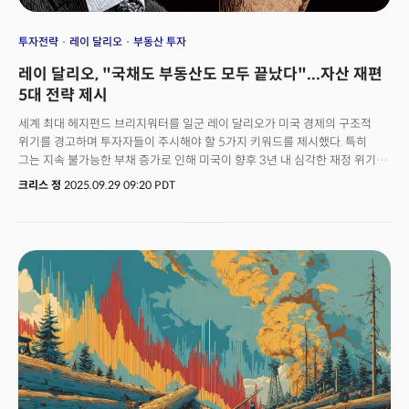
투자전략
레이 달리오
부동산 투자
레이 달리오, "국채도 부동산도 모두 끝났다"...자산 재편
5대 전략 제시
세계 최대 헤지펀드 브리지워터를 일군 레이 달리오가 미국 경제의 구조적
위기를 경고하며 투자자들이 주시해야 할 5가지 키워드를 제시했다. 특히
그는 지속 불가능한 부채 증가로 인해 미국이 향후 3년 내 심각한 재정 위기에
직면할 것이라고 진단하며 이런 구조적 변화에 대응하는 전략을 강조했다.
크리스 정
2025.09.29 09:20 PDT
달리오는 파이낸셜타임스와의 인터뷰에서 "미국 정부가 연간 약 7조 달러를
지출하면서 5조 달러의 세수만 거두고 있다"며 "이런 불균형으로 인해 향후
막대한 신규 국채 발행이 불가피하다"고 지적했다. 그는 "결과적으로 미국
정부의 새 예산안이 과도한 지출을 초래해 가까운 미래 부채로 인한
심장마비를 일으킬 가능성이 높다"고 경고하며 "3년 내외가 될 것"이라고
구체적 시점까지 제시했다.실제 미국의 국가부채는 이미 37조 달러를
넘어섰고 연간 재정적자는 2조 달러에 육박한다. 달리오는 이 상황을
플라크로 막힌 심장 순환계에 비유했다. 정부 세입 중 점점 더 많은 부분이
이자 지급에 쓰이면서 다른 필수 지출이 압박받고 있다는 것이다.