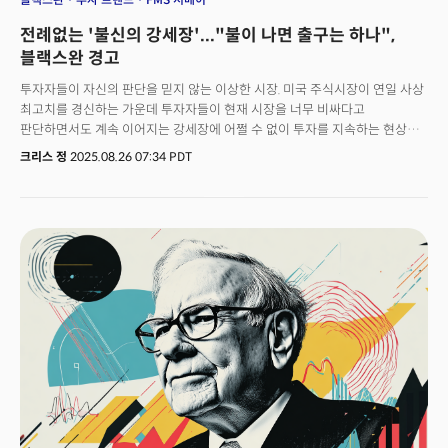
전례없는 '불신의 강세장'..."불이 나면 출구는 하나",
블랙스완 경고
투자자들이 자신의 판단을 믿지 않는 이상한 시장. 미국 주식시장이 연일 사상
최고치를 경신하는 가운데 투자자들이 현재 시장을 너무 비싸다고
판단하면서도 계속 이어지는 강세장에 어쩔 수 없이 투자를 지속하는 현상이
나타나고 있다. 뱅크오브아메리카(BofA) 조사에 따르면 최근 기관투자자
크리스 정
2025.08.26 07:34 PDT
91%가 미국 주식을 과대평가된 것으로 판단하면서도 정작 이들의 현금
보유는 25년래 최저 수준으로 하락했다고 발표했다. 이는 S&P500 지수가
6400선을 넘어 연일 사상최고치를 쓰고 있는 상황에서 벌어지는 일이다.이런
모순적 상황의 핵심엔 '확신없는 투자'가 자리 잡고 있다. 도널드 트럼프
대통령의 4월 관세 발표 이후 신중해진 기관투자자들은 개인투자자들의
적극적 매수세에 뒤처졌다. 하지만 개인투자자들이 먼저 시장에 뛰어들고
상승장이 이어지자 결국 벤치마크를 따라잡기 위해 뒤늦게 추격 매수에 나설
수밖에 없었다는 게 BofA의 분석이다.특히 개인들이 선호하는
매그니피센트7(애플, 마이크로소프트, 알파벳, 아마존, 메타, 테슬라, 엔비디아)
매수가 가장 혼잡한 거래로 나타났다. 메타가 대표적 사례로 인공지능
투자처로는 애매하다는 평가에도 광고 수익 증가와 AI 투자 확대 발표로
급등했다. 이는 지수 비중이 큰 이들 기업의 호실적이 다른 투자자들에게
매수를 사실상 '강요하는 구조'가 만들어지고 있다는 분석이다.