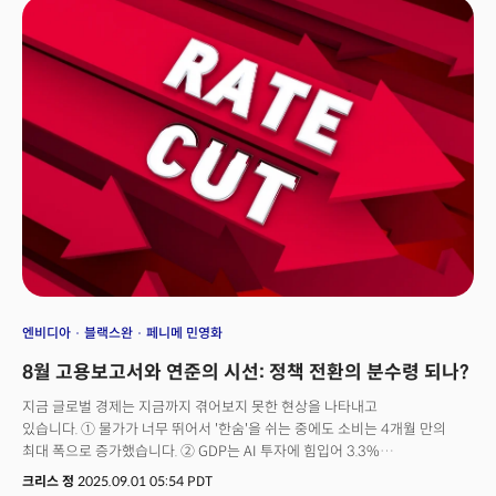
넘어서면서 국채 발행이 급증했지만 전통적 매입국인 일본과 중국은 구매를
줄이고 있다. 특히 중국은 달러를 대폭 줄이고 금으로 갈아탄지 오래다. 이로
인해 국채 입찰이 부진을 보이면서 수급 불균형 우려가 커지고 있는 것이다.더
심각한 문제는 시장 심리의 변화다. 과거 위기 때마다 자금이 몰려들던 미국
국채를 이제 투자자들이 의심의 눈초리로 바라보고 있다. 정부 부채 확대와
재정 규율 약화에 대한 우려가 채권 금리를 끌어올리는 주요 동력이 되고 있다.
이는 전통적인 '위험 자산은 팔고 안전 자산은 사라'는 투자 원칙이 더 이상
통하지 않음을 의미한다.현재 달러에 대한 가장 큰 위협은 연준의 독립성
문제다. 중앙은행에 대한 트럼프 행정부의 정치적 개입 시도가 달러 신뢰도를
직격하고 있다. 트럼프 대통령이 연준 인사 해임 가능성을 공개 언급하고 일부
공화당 의원들이 연준 금리 결정에 대한 의회 감시를 강화하는 법안을
추진하면서 중앙은행 독립성에 대한 우려가 확산되고 있다.시장이 정말
두려워하는 것은 금리 인하나 인상의 문제가 아니다. 통화정책이 경제
데이터가 아닌 정치적 고려에 좌우될 수 있다는 가능성이다. 연준의 결정을
예측하기 어려워지면 달러 기반 전체 금융시스템의 안정성에 의문이
엔비디아
블랙스완
페니메 민영화
제기된다. 시장이 달러를 대신해 선택한 것은 금이다. 실제로 달러 인덱스는 금
8월 고용보고서와 연준의 시선: 정책 전환의 분수령 되나?
대비 지난 5년 동안 무려 50%의 가치가 떨어졌다.
지금 글로벌 경제는 지금까지 겪어보지 못한 현상을 나타내고
있습니다. ① 물가가 너무 뛰어서 '한숨'을 쉬는 중에도 소비는 4개월 만의
최대 폭으로 증가했습니다. ② GDP는 AI 투자에 힘입어 3.3%
성장했지만, 기관투자자 91%는 주식시장이 고평가됐다고 판단합니다. ③
크리스 정
2025.09.01 05:54 PDT
라스베가스 관광객은 7.3% 급감했지만 전국 고속도로 교통량은 늘었습니다.