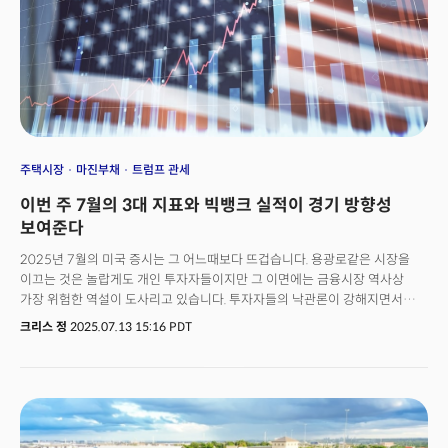
준비해온 작품인 것으로 밝혀졌다. 버크셔는 2024년 4분기부터 SEC에 특정
종목 매입에 대한 기밀 유지를 요청했는데 그 정체가 바로
유나이티드헬스였다. 이는 대규모 포지션을 구축하면서 시장의 주목을 피해
유리한 가격에 매수하려는 버핏의 전형적인 전략이다.타이밍도 절묘했다.
유나이티드헬스는 2024년 12월 CEO 브라이언 톰슨 총격 사망 사건과 비용
증가 우려로 주가가 폭락한 상태였다. 4월 중순 약 600달러에서 6월 말
310달러까지 떨어진 구간에서 버핏이 과감하게 매수에 나선 것이다. 이는
'남들이 두려워할 때 탐욕스러워지라'는 그의 투자 철학이 그대로 드러난
스탠스로 평가된다.
주택시장
마진부채
트럼프 관세
이번 주 7월의 3대 지표와 빅뱅크 실적이 경기 방향성
보여준다
2025년 7월의 미국 증시는 그 어느때보다 뜨겁습니다. 용광로같은 시장을
이끄는 것은 놀랍게도 개인 투자자들이지만 그 이면에는 금융시장 역사상
가장 위험한 역설이 도사리고 있습니다. 투자자들의 낙관론이 강해지면서
개인 투자자들은 현금을 넘어 5560억 달러에 달하는 마진 부채를 통해
크리스 정
2025.07.13 15:16 PDT
투자에 나서고 있습니다. 이는 닷컴버블과 부동산버블 당시를 훌쩍 넘어서는
수준입니다.개인 투자자들의 위험 인식이 극단적인 낙관론으로
진화하는 가운데 더욱 우려스러운 점은 이전의 금융위기 직전과 동일한
패턴이 재개되고 있다는 점입니다. 기관들이 조용히 차익에 나서는 동안
개인들은 레버리지 ETF를 통해 물량을 흡수하는 '스마트 머니'와 '덤
머니'간의 역할 분담이 다시 한번 재현되고 있습니다. 하지만 이번에는 과거와