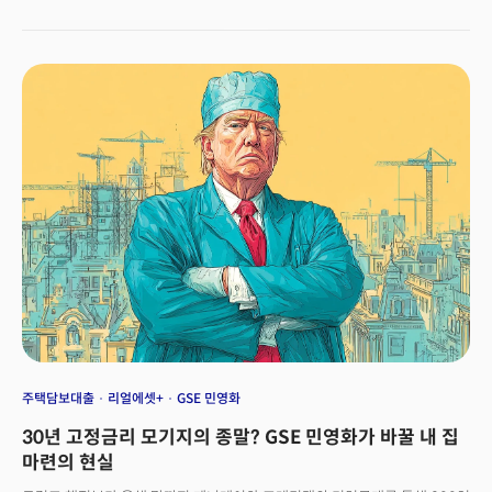
대체 무슨 일이 벌어지고 있는 것일까요?단순한 모순이라고 설명하기도
어렵습니다. 여러분은 '확신없는 번영'이 가능하다고 보시나요? 이는 미국
경제가 트럼프 행정부의 정책 리스크에 전례없는 상태에 진입했음을 보여주는
신호입니다. 핵심은 성장의 질입니다. 소비 증가는 실질 소득 개선이 아닌
'미래에 대한 불안감'이 역설적으로 만든 현상입니다. 소비자들은 "지금 사지
않으면 더 비싸질 꺼야"라는 불안 심리로 소비를 늘리고 있고, 이는 건전한
경기 회복과는 본질적으로 다릅니다.GDP 성장 역시 관세 정책으로 인한
'끌어당기기 무역수지 개선'과 AI 인프라 투자라는 단기 요인에 과도하게
의존하고 있어 지속가능성에 의문을 제기합니다.정책적 리스크, 그리고
'신뢰의 붕괴'더 중요한 것은 지금까지 미국 경제를 버티게했던 시스템에
대한 신뢰의 붕괴입니다. 최근 월가의 뜨거운 감자가 된 프레디맥과 페디매의
민영화 추진은 30년 고정금리 모기지 시스템을 뒷받침해온 GSE 체제
(Government Sponsored Enterprise, 미국 등에서 정부가 특별법에 의해
설립한 정부보증 금융기업)가 흔들리고 있음을 시사합니다. 또 시장
측면에서도 투자자들은 자신이 매수하는 자산을 믿지 않으며, 실물경제면으로
외국인들은 미국 여행을 기피하고 있습니다. 이 모든 현상의 배후에는 트럼프
행정부의 예측 불가능한 정책 운용이 만든 '정치 리스크의 일상화'가 자리하고
있습니다.결과적으로 현재 미국 경제는 고전적인 미드 사이클 딜레마(경기
주택담보대출
리얼에셋+
GSE 민영화
순환의 '중간 단계'에서 발생하는, 명확한 방향성을 결정하기 어려운
30년 고정금리 모기지의 종말? GSE 민영화가 바꿀 내 집
진퇴양난의 상황)에 직면해 있습니다. 경기는 아직 정점에 이르지
않았지만 성장을 떠받치는 기반들이 하나씩 균열을 보이기 시작했습니다.
마련의 현실
ETF시장의 액티브 상품 쏠림현상, JP모건의 플랫폼 금융기업 전환 시도,