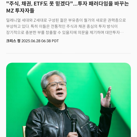
"주식, 채권, ETF도 못 믿겠다"...투자 패러다임을 바꾸는
MZ 투자자들
밀레니얼 세대와 Z세대로 구성된 젊은 부유층이 월가의 새로운 권력층으로
부상하고 있다. 특히 이들은 전통적인 주식과 채권 중심의 투자 방식이
장기적으로 충분한 부를 창출할 수 있을지에 의문을 제기하며 대안투자
시장으로 자금을 움직이고 있어 시장의 주목을 받고있다. MZ 투자 세대의
크리스 정
2025.06.28 06:38 PDT
특징은 심각한 금융위기와 가파른 기술의 발전을 모두 경험하면서 전통적인
방식에서 벗어나 다양한 대안 자산에 열려있는 자세를 유지하고 있다는
점이다. 블룸버그에 따르면 이들은 특히 기술 발전에 대한 낙관적 전망을
바탕으로 상장 전 유니콘 기업, 부동산, 암호화폐, 수집품 등 다양한 대안자산에
투자하고 있다는 분석이다. 실제 젊은 부유층이 시장의 새로운 세력으로
떠오르면서 월가의 대응도 적극적으로 이루어지고 있다. 실제 포지 글로벌
홀딩스와 같은 기업들은 최소 투자 기준을 낮춰 사모시장에 대한 접근을
이전의 폐쇄적이고 제한적인 수준에서 더욱 대중적이고 달성 가능한 수준으로
포지셔닝하고 있다. 월가의 추세에 맞춘 새로운 변화에 MZ세대들의 반응은
폭발적이다. 뱅크오브아메리카에서는 대안자산을 보유한 개인 고객 수가
2020년 이후 두 배 이상 증가했으며, 매년 약 50개의 새로운 펀드가 플랫폼에
추가되고 있다.젊은 투자자들이 시장의 전면에 나서면서 기존의 전통적인
투자 방식에서 벗어나려는 추세도 강화되고 있다. 뱅크오브아메리카가 실시한
격년 조사에 따르면, 43세 미만 부유층 투자자의 거의 4분의 3이 전통적인
주식-채권 포트폴리오로는 평균 이상의 수익을 창출할 수 없다고 믿고 있는
것으로 밝히며 응답자의 93%가 향후 몇 년간 대안투자 배분을 늘릴