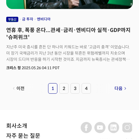
계획이라고 답했다.
금 투자
엔비디아
부동산
연휴 후, 폭풍 온다...관세·금리·엔비디아 실적·GDP까지
'슈퍼위크'
지난주 미국 증시를 흔든 단 하나의 키워드는 바로 '고금리 충격' 이었습니다.
미 장기 국채금리가 지난 3년 동안 시장을 뒤흔든 위험레벨까지 치솟으며
시장이 드디어 반응을 하기 시작한 것이죠. 지금까지 뉴욕증시는 관세정책에
대한 우려가 완화되고 연준의 금리인하 기조가 이어질 것이란 희망에 강력한
크리스 정
2025.05.26 04:11 PDT
상승세를 유지했습니다. 하지만 채권시장은 이런 투자자들의 기대에 정면으로
반박하는 모습입니다. 금리의 상승은 관세 정책으로 인한 인플레이션의
불확실성을 시사하고 연준의 금리인하 기조가 이어지기 힘들 것임을 암시하고
이전
1
2
3
4
다음
있기 때문입니다. 결국 시장은 주식과 채권, 달러까지 고금리가 유동성을 죄기
시작하면서 그동안 버텨온 기대가 흔들리는 모습입니다. 특히 미국 부동산
시장에서는 고금리로 인해 구조적인 전환의 조짐이 뚜렷해지고
있습니다. 이번 주 밀키스레터에서는 장기 금리 급등에 따라 시장의 반응이
전방위적으로 반응하고 있는 시그널과 부동산 시장의 변곡점 징후를 중심으로
주목해야 할 핵심 이슈를 아래와 같이 제시합니다.
회사소개
자주 묻는 질문