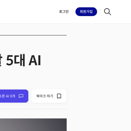
로그인
회원
가입
 5대 AI
iilk
토론 AI 0개
북마크 하기