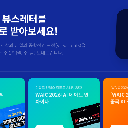
 뷰스레터를
로 받아보세요!
세상과 산업의 종합적인 관점(Viewpoints)을
주 3회(월, 수, 금) 보내드립니다.
더밀크 인뎁스 리포트 A.I.R. 28호
[WAIC 20
자료
벌의
WAIC 2026: AI 메이드 인
[WAIC
차이나
중국 AI