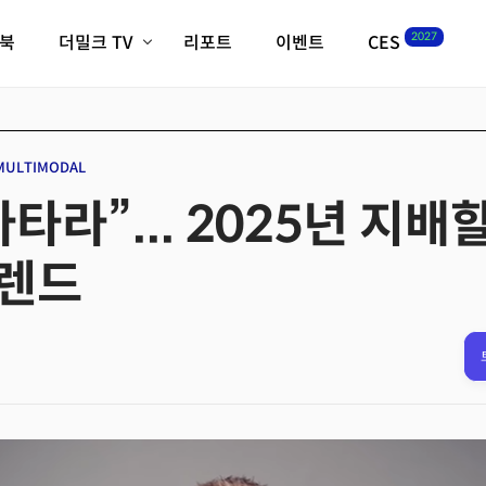
2027
이북
더밀크 TV
리포트
이벤트
CES
전체기사
K-웨이브
최신비디오
비디오
스타트업
혁신원정대
역사 및 개요
MULTIMODAL
인자기(사람,돈,기술 이야기)
라”... 2025년 지배할
필드 가이드
크리스의 뉴욕 시그널
CES2027 with TheM
렌드
더밀크 아카데미
더웨이브/트렌드쇼
밸리토크