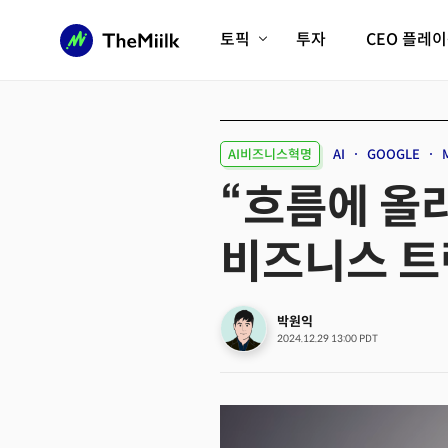
토픽
투자
CEO 플레
에이전틱AI시대
롱제비티/헬스케어
인프라/에너지
미국대전환
AI비즈니스혁명
AI
GOOGLE
피지컬AI/로봇
디지털자산
“흐름에 올라타
AX비즈니스혁명
미래 교육/직업
비즈니스 트
전체 기사 보기
박원익
2024.12.29 13:00 PDT