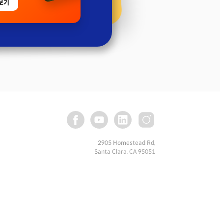
보기
2905 Homestead Rd,
Santa Clara, CA 95051