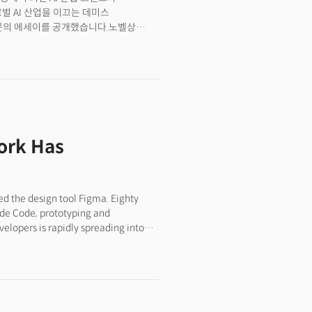
 AI 산업을 이끄는 데미스
장문의 에세이를 공개했습니다.노벨상
 능력을 갖춘 시스템
라며 지금은 인류가 특이점의 문턱에 서
혁명의 10배 규모로, 10배 빠른
”고 강조한 것이죠.
Work Has
sed the design tool Figma. Eighty
aude Code, prototyping and
evelopers is rapidly spreading into
rld of design, as code writing is now
y take on judgment and verification
I adoption first affected software
ly and quality improved, entrusting
 Google CEO Sundar Pichai, even