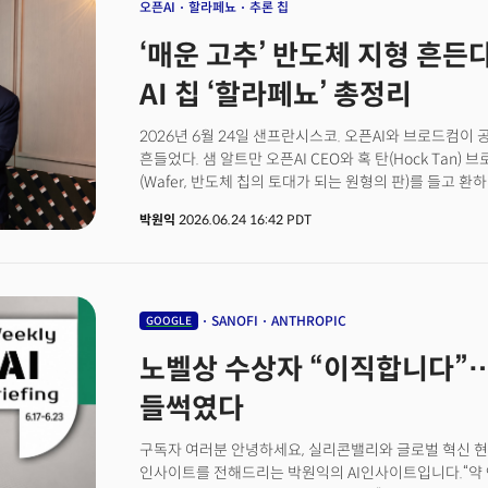
within Google, where the world's top developers g
오픈AI
할라페뇨
추론 칩
code.👉 "75% of new codes generated by AI"... The
‘매운 고추’ 반도체 지형 흔든다
Agent Platform'The key point is that the AI-driven w
development domain. In Silicon Valley, non-develo
AI 칩 ‘할라페뇨’ 총정리
work efficiency or turn their ideas into reality thro
routine. Designers who work closely with develope
2026년 6월 24일 샌프란시스코. 오픈AI와 브로드컴이
흔들었다. 샘 알트만 오픈AI CEO와 혹 탄(Hock Tan)
(Wafer, 반도체 칩의 토대가 되는 원형의 판)를 들고 
새겨진 이름은 할라페뇨(Jalapeño, 멕시코를 원산지로 
박원익
2026.06.24 16:42 PDT
설계한 자체 AI 칩이다.양사의 발표에 따르면 혹 탄 CE
반도체솔루션부문 사장은 새로 제작된 따끈따끈한 웨이퍼를
올트만 CEO와 그렉 브록먼 사장에게 이를 전달했다. 이
모델(LLM)의 추론(inference) 작업에 특화된 맞춤형 AI 
‘인텔리전스 프로세서(Intelligence Processor)’
SANOFI
ANTHROPIC
GOOGLE
제품이라고 밝혔다. 앞으로 세대를 거듭하며 계속해서 칩을
노벨상 수상자 “이직합니다”
모델 개발사가 직접 설계한 칩이라는 점에서 반도체 및 
불러일으킬 것으로 예측된다.
들썩였다
구독자 여러분 안녕하세요, 실리콘밸리와 글로벌 혁신 현
인사이트를 전해드리는 박원익의 AI인사이트입니다.“약 