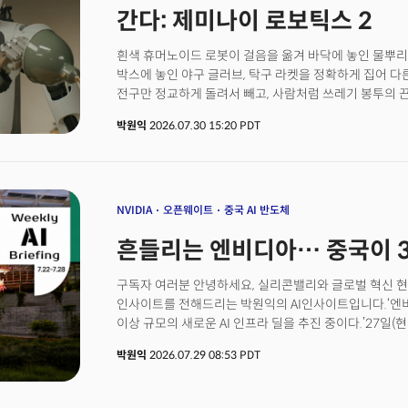
증가로 상업 부문 매출이 크게 증가한 것이죠. 정부 사업
간다: 제미나이 로보틱스 2
다변화되고 있다는 사실에 4일 뉴욕증시에서 팔란티어의
부상이 말해주는 시그널이 있습니다. AI는 지금 과대 기
흰색 휴머노이드 로봇이 걸음을 옮겨 바닥에 놓인 물뿌리개
접어들었습니다. 단순히 모델을 개발하고 사용하는 단계에
박스에 놓인 야구 글러브, 탁구 라켓을 정확하게 집어 다
실질적 결과를 만드는 기업’으로 가치가 이동하고 있는 
전구만 정교하게 돌려서 빼고, 사람처럼 쓰레기 봉투의 
7월 30일(현지시각) 공식 블로그와 유튜브에 공개한 영
박원익
2026.07.30 15:20 PDT
손끝을 넘어 다리와 허리, 균형 감각까지 아우르는 ‘전신’
것이다. 구글 딥마인드는 이 영상이 ‘실시간(real-time)’으
autonomous)’ 로봇의 모습이라고 설명했다.
NVIDIA
오픈웨이트
중국 AI 반도체
흔들리는 엔비디아… 중국이 
구독자 여러분 안녕하세요, 실리콘밸리와 글로벌 혁신 현
인사이트를 전해드리는 박원익의 AI인사이트입니다.‘엔비디
이상 규모의 새로운 AI 인프라 딜을 추진 중이다.’27일
(회사채) 시장이 크게 반응했습니다. 엔비디아의 5년 만
박원익
2026.07.29 08:53 PDT
0.14%포인트 급등, 연 0.82%포인트(82bp)에 도달한 
거래되기 시작한 이래 하루 최대 상승폭이었습니다. 엔비
196.51달러로 떨어졌고, 13개월 만에 시가총액 1위 