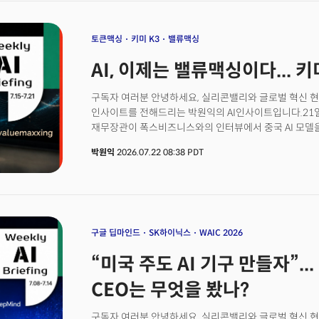
토큰맥싱
키미 K3
밸류맥싱
AI, 이제는 밸류맥싱이다... 
구독자 여러분 안녕하세요, 실리콘밸리와 글로벌 혁신 현
인사이트를 전해드리는 박원익의 AI인사이트입니다.21일
재무장관이 폭스비즈니스와의 인터뷰에서 중국 AI 모델을
베센트 장관은 “오픈소스 모델이 미국 대형언어모델(LL
박원익
2026.07.22 08:38 PDT
나왔다"라며 “오픈소스 모델을 지지하지만, 지식재산권(IP
오픈소스 모델이 미국 기업의 기술을 탈취하고 있다는 
취지였습니다. 이 경고는 중국 스타트업 문샷 AI의 오픈웨이트
‘키미 K3’가 촉발한 쇼크, 일종의 과민반응 속에서 나
모델에 대한 금지 조치를 검토하고 있다는 관측도 제기됩
이어 모델 자체를 겨냥하기 시작했다는 것은 AI 패권 
구글 딥마인드
SK하이닉스
WAIC 2026
시그널입니다. 논란의 중심에 떠오른 중국 오픈웨이트 모
“미국 주도 AI 기구 만들자”..
어떤 파장을 일으키고 있을까요?
CEO는 무엇을 봤나?
구독자 여러분 안녕하세요, 실리콘밸리와 글로벌 혁신 현