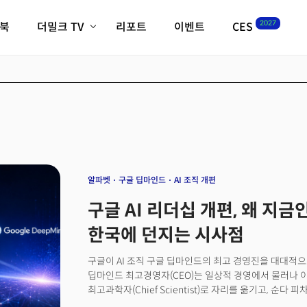
2027
이북
더밀크 TV
리포트
이벤트
CES
전체기사
K-웨이브
최신비디오
비디오
스타트업
혁신원정대
역사 및 개요
인자기(사람,돈,기술 이야기)
필드 가이드
크리스의 뉴욕 시그널
CES2027 with TheM
더밀크 아카데미
알파벳
구글 딥마인드
AI 조직 개편
더웨이브/트렌드쇼
구글 AI 리더십 개편, 왜 지금
밸리토크
한국에 던지는 시사점
구글이 AI 조직 구글 딥마인드의 최고 경영진을 대대적
딥마인드 최고경영자(CEO)는 일상적 경영에서 물러나 이
최고과학자(Chief Scientist)로 자리를 옮기고, 순다
보고하는 코라이 카부쿠오을루 구글 딥마인드 최고기술책임