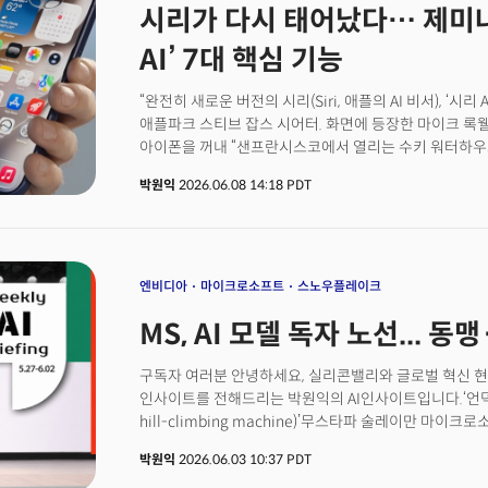
시리가 다시 태어났다… 제미나
기술과 AI 기반 음성 인터페이스(Interface, 접점)의 
사람과 다른 사람, 사람과 에이전트(agent, 대리인)의
AI’ 7대 핵심 기능
특히 음성이 더 많은 역할을 하게 될 것이란 전망이다. 그
넘어 고객과 상호작용하고 실제 업무를 수행하는 자율형 
“완전히 새로운 버전의 시리(Siri, 애플의 AI 비서), ‘
강조했다. 2022년 피오트르 댐코프스키(Piotr Dąbkows
애플파크 스티브 잡스 시어터. 화면에 등장한 마이크 록
Staniszewski)가 설립한 일레븐랩스는 뉴욕 맨해튼에 본
아이폰을 꺼내 “샌프란시스코에서 열리는 수키 워터하우
스타트업이다. 북미, 유럽, 아시아, 호주, 중동 등 주요
물었다. 애플 인텔리전스(Apple Intelligence)로 새
확장 중이다. 올해 2월 투자유치 당시 110억달러(약 1
박원익
2026.06.08 14:18 PDT
7월 26일이며 추첨 방식으로만 입장권을 구할 수 있다”
받았다. 홍 헤드는 발표에서 일레븐랩스의 음성 복제(Voic
게 아니라 실제 세계에서 실시간으로 벌어지는 정보까지 확
“사람과 유사한 발성을 구현하는 것을 넘어 사람의 감정
것이다. 이뿐만 아니다. 록웰 부사장이 “추첨이 열리면 
수준의 자연스러운 음성 합성 기술을 제공하고 있다”고 
곧바로 알림(reminder)을 설정했다. 아이폰 앱을 구
오히려 고객 이탈을 유발할 수 있으며 더빙 v2 사례처럼 
됐다. 록웰에 이어 등장한 저스틴 티티 인텔리전트 시스
엔비디아
마이크로소프트
스노우플레이크
요소가 되고 있다는 주장이다. 고객 응대 기술이 IVR(음성
AI를 활용해 ‘FIFA 2026’ 월드컵 일정을 조회한 후 시
발전하고 있다는 것. 그는 “이제는 단순히 질문에 답하는
MS, AI 모델 독자 노선... 
나라의 음식 메뉴까지 추천받는 시연을 진행했다. 역시 화
이에 맞춰 응답하며 실제 업무까지 수행하는 시대가 열리고
대화만으로 진행한 작업이었다.
구독자 여러분 안녕하세요, 실리콘밸리와 글로벌 혁신 현
인사이트를 전해드리는 박원익의 AI인사이트입니다.‘언덕을 
hill-climbing machine)’무스타파 술레이만 마이크로
컨퍼런스 ‘마이크로소프트 빌드’가 열린 2일(현지시각)
박원익
2026.06.03 10:37 PDT
기계에 비유했습니다. 추론 모델 ‘MAI-Thinking-1’, 코딩 