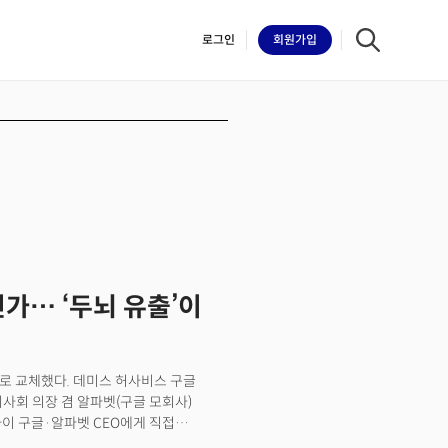
로그인
회원
가입
iilk
인가… ‘두뇌 유출’이
으로 교체했다. 데미스 허사비스 구글
사회 의장 겸 알파벳(구글 모회사)
 피차이 구글·알파벳 CEO에게 직접
자(CTO)가 신설된 수석부사장(SVP)