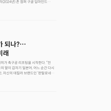
2024년) 존 점퍼 구글 딥마인드
뒤흔들었습니다. 구글 딥마인드를
 않습니다. 점퍼 부사장은 박사 학위를
게 발탁돼 알파폴드(AlphaFold) 팀을
노벨 화학상을 공동 수상한
신의 출발점이 된 ‘트랜스포머
 제미나이 개발을 주도한 노암
만 오픈AI CEO가 “노암은 오픈AI
가 되나?…
 걸렸다”고 말했을 정도죠.AI 핵심
한, 상장을 준비 중인 오픈AI,
미래
다. 최근 상장으로 직원 400여 명을
시 이 레이스에 뛰어든 상태입니다.
히가 축구공 리프팅을 시작한다. “전
지고 있는 것이죠. 슈퍼 인재는 최첨단
그의 말이 갑자기 일본어, 어느 순간 다시
대한 접근 권한은 새로운 권력이 되고
간, 자신의 데킬라 브랜드인 ‘판탈로네스
 시대. 우리는 어떻게 기회를 찾고,
어울릴 수 있을 거라는 영상
등 맥커너히 특유의 억양과 목소리 톤은
스타트업 일레븐랩스(ElevenLabs)의
 발화 시점의 감정, 어조, 말의 속도, 음색의
. 원본 화자가 말한 것처럼 AI
열린 것이다. 홍상원 일레븐랩스
(TechCon 2026)’에서 일레븐랩스의