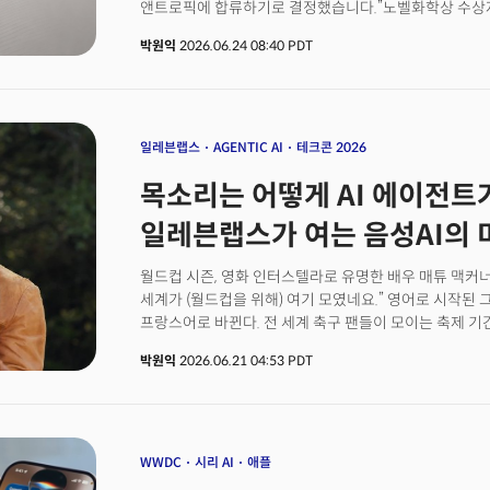
앤트로픽에 합류하기로 결정했습니다.”노벨화학상 수상자(
부사장이 앤트로픽에 합류한다는 소식이 실리콘밸리를 
박원익
2026.06.24 08:40 PDT
이끌어온 상징적 인물이 경쟁사로 간다는 건 의미가 적지
마친 지 6개월 만에 데미스 허사비스 구글 딥마인드 CEO에
이끌었고, 단백질 구조 예측 혁신으로 허사비스 CEO와 
인물입니다. 점퍼 부사장뿐만이 아닙니다. 생성형 AI 혁
(Transformer)’ 아키텍처 논문의 공동 저자이자 구글
일레븐랩스
AGENTIC AI
테크콘 2026
샤지어 부사장도 최근 오픈AI로 자리를 옮겼습니다. 샘 알트
목소리는 어떻게 AI 에이전트
창립 초기부터 가장 함께 일하고 싶었던 사람이다. 10년이
인력의 이동이 말해주는 것이 있습니다. 최첨단 모델을 보유
일레븐랩스가 여는 음성AI의 
앤트로픽으로 AI 연구의 무게추가 이동하고 있다는 점입니
1억달러(약 1500억원) 이상 부호로 만든 스페이스X 역
월드컵 시즌, 영화 인터스텔라로 유명한 배우 매튜 맥커너
실리콘밸리에서 진행 중인 보이지 않는 전쟁이 더 치열해
세계가 (월드컵을 위해) 여기 모였네요.” 영어로 시작된 
AI 모델 개발을 위한 핵심 조건이며 최첨단 AI 모델에 
프랑스어로 바뀐다. 전 세계 축구 팬들이 모이는 축제 기
있습니다. 프런티어 AI 연구소가 독점에 가까운 힘을 갖는
(Pantalones)’를 한잔 마시면 더 쉽게 외국 친구들과 
미래를 설계해야 할까요?
박원익
2026.06.21 04:53 PDT
광고였다. 끈적한 저음, 편안하고 느긋한 텍사스 사투리 
유지된 채 언어만 자연스럽게 바뀐 것이다. 이 영상은 AI 
‘더빙 v2(Dubbing v2)’로 제작됐다. AI가 내 목소리와
특징 등을 유지한 채 언어만 다른 것으로 바꿔주는 기능이다
더빙으로 누구나 쉽게 언어 장벽을 허물 수 있는 시대가 
WWDC
시리 AI
애플
한국총괄은 11일 열린 서울 코엑스에서 열린 ‘테크콘 2026