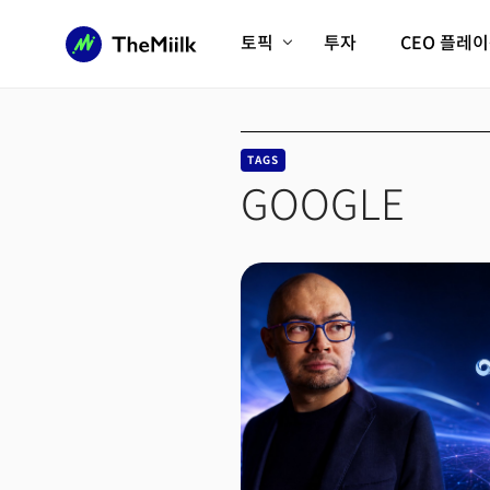
토픽
투자
CEO 플레
에이전틱AI시대
롱제비티/헬스케어
인프라/에너지
미국대전환
TAGS
피지컬AI/로봇
디지털자산
GOOGLE
AX비즈니스혁명
미래 교육/직업
전체 기사 보기