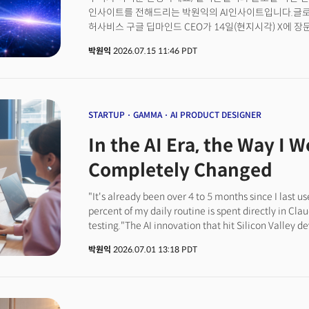
인사이트를 전해드리는 박원익의 AI인사이트입니다.글로벌
허사비스 구글 딥마인드 CEO가 14일(현지시각) X에 
수상자이기도 한 허사비스는 이 글에서 인간의 모든 인지
박원익
2026.07.15 11:46 PDT
‘AGI(범용인공지능)’가 “불과 몇 년 안에 도래할 것”이
있는 중대한 순간이라고 진단했습니다. AI의 영향력이 산업
속도로 닥칠 것이라고 전망하며 “긴급한 조치가 필요하다
STARTUP
GAMMA
AI PRODUCT DESIGNER
In the AI Era, the Way I 
Completely Changed
"It's already been over 4 to 5 months since I last u
percent of my daily routine is spent directly in Cl
testing."The AI innovation that hit Silicon Valley d
adjacent areas. A major shift is happening in the wo
박원익
2026.07.01 13:18 PDT
entrusted to AI coding agents, while humans mainl
roles.The changes in work styles brought about by A
developers. As code-writing speed increased rapid
coding to AI became the mainstream. According to