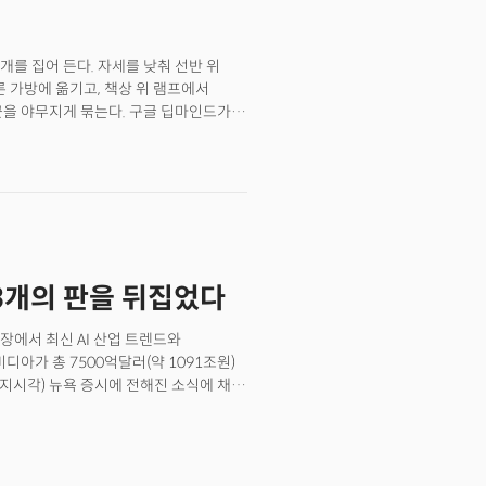
에 집중돼 있던 팔란티어의 매출 구조가
 주가는 30% 치솟았습니다.팔란티어의
대와 실질 가치의 경계를 가르는 국면에
를 집어 든다. 자세를 낮춰 선반 위
서 벗어나 ‘데이터·AI 주권을 확보하며
른 가방에 옮기고, 책상 위 램프에서
것이죠.
끈을 야무지게 묶는다. 구글 딥마인드가
상에 등장한 시연 장면이다.상반신, 팔·
으로 AI 기반 로봇의 제어 범위가 확장된
로 촬영된 ‘완전 자율(fully
3개의 판을 뒤집었다
장에서 최신 AI 산업 트렌드와
아가 총 7500억달러(약 1091조원)
(현지시각) 뉴욕 증시에 전해진 소식에 채권
기 신용부도스왑(CDS) 스프레드가
것입니다. 2025년 11월 해당 계약이
디아 주가는 이날 5% 가까이 하락해
자리를 애플에 내줬습니다.