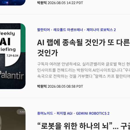
박원익
2026.08.05 14:22 PDT
직함으로 제미나이 모델 개발과 프런티어 연구를 총괄하게
딘은 27년간의 구글 재직을 마치고 회사를 떠나 새 스타
전해진 뒤 뉴욕 증시에서 알파벳 주가는 4% 넘게 하락했
팔란티어
레오폴드 아셴브레너
제미나이 로보틱스 2
AI 랩에 종속될 것인가 또 다
것인가
구독자 여러분 안녕하세요, 실리콘밸리와 글로벌 혁신 현
인사이트를 전해드리는 박원익의 AI인사이트입니다.“우리 고객들
속국으로 전락하는 것을 거부했다.”알렉스 카프 팔란티어
보낸 2분기 서한의 한 문장입니다. 철학 박사 출신인 카프
박원익
2026.08.05 08:58 PDT
조준한 것입니다. 그는 “대형언어모델(LLM)을 개발하
파트너들의 생산 수단을 장악하려 한다”고 했습니다. 기업
지식재산권과 노하우를 모델로 이전하는 비용이라는 경고입
AI 기업들이 제공하는 AI 모델을 그냥 가져다 쓰지 말고
활용해 AI 전환에 직접 나서야 한다는 것이죠.그의 주
휴머노이드
피지컬 AGI
GEMINI ROBOTICS 2
2분기 매출은 19억3500만달러(약 2조7600억원)으로 
“로봇을 위한 하나의 뇌”... 구
미국 상업 부문 매출이 7억6400만달러로 149% 늘었