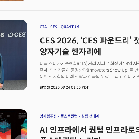
대지를 박차고 질주하며, 그 발굽 아래 먼지를 일으키고,
냅니다.2026년이 바로 그런 해가 될 것입니다. AI라는
바꾸고 있습니다. 멈춰 서서 관망하는 자에게 이 파도는 
자에게는 새로운 지평을 여는 기회가 됩니다.역동적으로
독자 여러분의 삶과 업(業)에 깃들기를 기원합니다.
CTA
CES
QUANTUM
CES 2026, ‘CES 파운드리
양자기술 한자리에
미국 소비자기술협회(CTA) 게리 샤피로 회장이 24일 서울
주제 ‘혁신가들이 등장한다(Innovators Show Up)
이번 전시회의 미래 전략과 한국의 위상, 그리고 한미 기
인공지능(AI), 블록체인, 양자 기술을 아우르는 새로운 전
한연선
2025.09.24 01:55 PDT
발표하며 업계 기대를 모았다.그는 “CES 2025에서 
기록했다”며 “로봇 분야 혁신상을 휩쓸며 한국의 열정과
평가했다. 이어 CTA 조사 결과를 인용해 “기업의 99%가
활용률은 41%에 그친다”며 “베이비부머 세대는 인식이
주도 그룹은 Z세대가 이끌고 있다”고 분석했다.샤피로 회장
양자컴퓨팅
풀스택퀀텀
퀀텀 생태계
에너지 등 다양한 분야에서 글로벌 혁신을 선도하고 있으
AI 인프라에서 퀀텀 인프라로의 
스타트업까지 빠르게 성장하고 있다”며 “미국 다음으로 많
이러한 성과의 방증”이라고 말했다.그는 마지막으로 “C