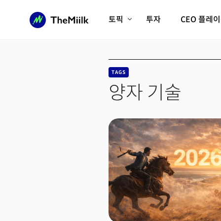
토픽
투자
CEO 플레
에이전틱AI시대
롱제비티/헬스케어
인프라/에너지
미국대전환
TAGS
피지컬AI/로봇
디지털자산
양자 기술
AX비즈니스혁명
미래 교육/직업
전체 기사 보기