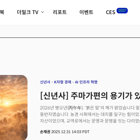
2027
이북
더밀크 TV
리포트
이벤트
CES
전체기사
K-웨이브
최신비디오
비디오
스타트업
혁신원정대
역사 및 개요
인자기(사람,돈,기술 이야기)
필드 가이드
크리스의 뉴욕 시그널
CES2027 with TheM
더밀크 아카데미
신년사
K자형 경제
AI 인프라 혁명
더웨이브/트렌드쇼
[신년사] 주마가편의 용기가 
밸리토크
2026년 병오년(丙午年), '붉은 말'의 해가 밝았습니다
동반자였습니다. 농경 사회에서는 대지를 일구는 힘이었
자산이었으며, 교역로에서는 문명과 문명을 잇는 다리였습
속도를 지배한 자가 세상을 움직였습니다.병오년의 '붉은
손재권
2025.12.31 14:03 PDT
붉은색은 화(火)의 기운, 곧 정열과 변혁의 에너지를 상징