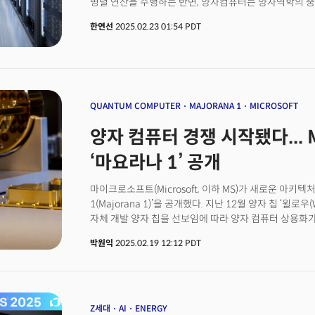
병렬 연산을 수행하는 반면, 양자컴퓨터는 양자역학의 중첩
‘양자비트(큐비트, Qubit)’로 연산을 수행한다. 큐비트는
한연선
2025.02.23 01:54 PDT
상태가 중첩된 상태로 존재할 수 있다. 이러한 중첩 상
여러 가능성을 동시에 계산할 수 있어, 복잡한 문제를 
잠재력을 지니고 있다.2025년들어 양자컴퓨터가 부상하는
데이터'에서 비롯된다. 전통적인 컴퓨터와 GPU 기반의 
있기 때문이다. GPU는 다수의 코어를 활용해 대규모 데
기하급수적으로 증가하면 그 효율에 한계가 발생한다. 
QUANTUM COMPUTER
MAJORANA 1
MICROSOFT
이용해 연산 효율을 극적으로 향상시킬 수 있어, 미래의 데
양자 컴퓨터 경쟁 시작됐다... 
활용 가치가 더욱 부각될 것으로 기대된다.따라서 양자컴
이끌 중요한 열쇠로 평가되며, 기술이 상용화되고 발전할
‘마요라나 1’ 공개
패러다임에 큰 변화를 가져올 잠재력이 크다는 전망이다
마이크로소프트(Microsoft, 이하 MS)가 새로운 아키텍
1(Majorana 1)’을 공개했다. 지난 12월 양자 칩 ‘윌로우
자체 개발 양자 칩을 선보임에 따라 양자 컴퓨터 상용화가
19일(현지시각) “마요라나 1은 세계 최초로 ‘토포콘덕터(To
박원익
2025.02.19 12:12 PDT
양자 컴퓨터의 구성 요소인 큐비트를 보다 안정적, 확장 
밝혔다.위상전도체와 이를 가능케 하는 새로운 유형의 칩인
큐비트까지 확장 가능한 양자 컴퓨터를 개발할 수 있다는
마요라나 1을 반도체 발명에 비유했다. 반도체로 인해 오
가능해진 것과 마찬가지로 이런 신 기술 기반의 양자 컴퓨
Z세대
AI
ENERGY