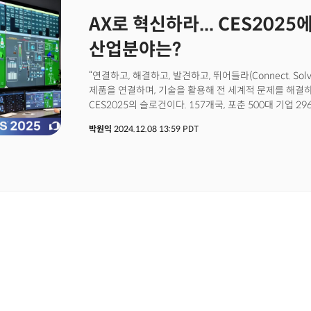
문제를 해결할 수 있을 것이란 주장이다.
AX로 혁신하라... CES2025
산업분야는?
“연결하고, 해결하고, 발견하고, 뛰어들라(Connect. Solve. D
제품을 연결하며, 기술을 활용해 전 세계적 문제를 해결
CES2025의 슬로건이다. 157개국, 포춘 500대 기업 
참여하는 기술·산업 축제 ‘CES 2025’에서 주목해야 할
박원익
2024.12.08 13:59 PDT
주최기관인 CTA의 발표, CES 혁신상 트렌드, 주요 참여
영역을 정리했다.