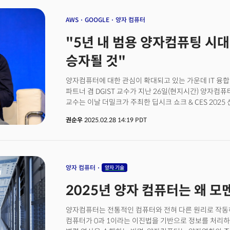
풀었다고 밝혀 한동안 잠잠했던 ‘퀀텀 컴퓨팅’을 세상의 입
깊게 이해하기] 2025년 양자 컴퓨터는 왜 모멘텀을 받고
AWS
GOOGLE
양자 컴퓨터
'양자 혁명' 변곡점...패권전쟁 돌입했다
"5년 내 범용 양자컴퓨팅 시대 
승자될 것"
양자컴퓨터에 대한 관심이 확대되고 있는 가운데 IT 융합 
파트너 겸 DGIST 교수가 지난 26일(현지시간) 양자컴
교수는 이날 더밀크가 주최한 딥시크 쇼크 & CES 202
헬스케어와 퀀텀 컴퓨터'를 주제로 강연했다. 이날 정 
권순우
2025.02.28 14:19 PDT
자율주행 기술의 발전에 비유했다. 정 교수는 "양자컴퓨
"다만 발전하는 모습이 자율주행차 도입에 대한 전망과 비
자율주행차 상용화에 대한 전망은 5~10년, 그리고 더 늦
분분했다. 정 교수는 "현재 자율주행 기술을 보면 레벨 
있다. 그러나 완전 자율주행이라고 보기는 어렵다"며 "
양자 컴퓨터
양자 기술
달라진다"고 설명했다. 양자컴퓨팅도 이와 비슷하다. 정 
2025년 양자 컴퓨터는 왜 모
시대가 도래할 것이라고 내다봤다. 정 교수는 "3년간 
양자컴퓨팅을 결합한 하이브리드 접근법이 실용화 단계에 
정정하면서대규모 큐비트가 늘어날 것으로 기대한다"고 설
양자컴퓨터는 전통적인 컴퓨터와 전혀 다른 원리로 작동
양자컴퓨팅 시대가 열릴 수 있을 것'이라고 전망했다.
컴퓨터가 0과 1이라는 이진법을 기반으로 정보를 처리하는 