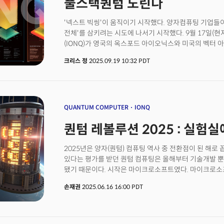
풀스택퀀텀 노린다
행사”라며 “참가 기업, 투자자, 리테일러가 한자리에 모
개의 세션을 통해 트렌드를 논의하며, 사람과 사람의 신
'넥스트 빅씽'이 움직이기 시작했다. 양자컴퓨팅 기업들이
낳는다”고 강조했다.
전체'를 삼키려는 시도에 나서기 시작했다. 9월 17일(
(IONQ)가 영국의 옥스포드 아이오닉스와 미국의 벡터 
발표했다. 이는 양자 컴퓨팅 산업 역사상 최대 규모의 인수
크리스 정
2025.09.19 10:32 PDT
양자컴퓨팅이라는 미래 기술이 실험실을 벗어나 실제 
점에서 의미가 있다.그렇다면 아이온큐는 왜 지금 공격적
양자컴퓨터를 잘 만드는 것만으로는 더 이상 충분하지 않
스마트폰이 단순한 전화기를 넘어 카메라, 인터넷, 결제
이제 하드웨어만이 아닌 전체 인프라를 장악해야 하는 시
QUANTUM COMPUTER
IONQ
시장이 상업화 초입 단계에 진입하면서 단일 기술 우위만
퀀텀 레볼루션 2025 : 실험
확산되고 있음을 시사한다.아이온큐가 인수 대금 대부분
점도 흥미롭다. 옥스포드 아이오닉스 인수 대금 10억 7500
아토믹은 2억 5000만 달러 전액을 주식으로 지급했다.
2025년은 양자(퀀텀) 컴퓨팅 역사 중 전환점이 된 해로
프리미엄을 활용해 실물 기술 자산을 확보했음을 의미한
있다는 평가를 받던 퀀텀 컴퓨팅은 올해부터 기술개발 뿐
됐기 때문이다. 시작은 마이크로소프트였다. 마이크로소프
기반의 양자 칩 ‘마요라나 1(Majorana 1)’을 공개, 
손재권
2025.06.16 16:00 PDT
제어가 매우 어려운 큐비트를 100만 개까지 확장할 수 있
12월에 구글이 자체 개발한 양자 칩 '윌로우'(Willow)를
장착한 양자컴퓨터가 성능 실험에서 현존하는 가장 빠른
역사보다 긴 시간인 10셉틸리언 년(10의 24제곱 년) 걸