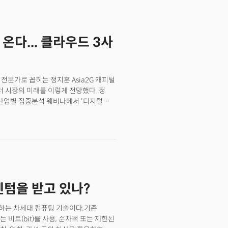
에 오르내리는 계기가 됐다. 👉 [더
 있나?IBM부터 아이온Q까지: 올해가
온다... 클라우드 3사
전문가로 꼽히는 정지훈 Asia2G 캐피털
퓨터 시장의 미래를 이렇게 전망했다. 정
5 산업별 집중분석 웨비나에서 '디지털
교수는 양자컴퓨터의 상용화 시점을
팅 사용화에 대한 의견은 분분하다"며
슷하다"고 설명했다.가령 지난 2012년
은 2040년이 되도 어렵다는 의견이
2~3 정도의 자율주행 기술은 사용되고
시각에 따라 상용화 시점은 완전히
교수는 향후 5년 내에 범용 양자컴퓨팅
멘텀을 받고 있나?
알고리즘이 안정화되고 기존 컴퓨터와
이를 것"이라며 "2030년 까지 오류를
명했다. 이어 "2030년 이후에야 범용
하는 차세대 컴퓨팅 기술이다.기존
비트(bit)를 사용, 순차적 또는 제한된