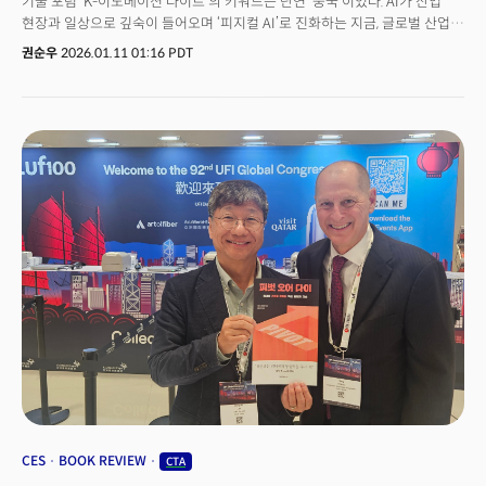
기술 포럼 ‘K-이노베이션 나이트’의 키워드는 단연 ‘중국’이었다. AI가 산업
시스템으로 결합되는 구조를 이야기했다. 산업별 전시는 달랐지만, 그
현장과 일상으로 깊숙이 들어오며 ‘피지컬 AI’로 진화하는 지금, 글로벌 산업
밑바탕에는 동일한 아키텍처가 깔려 있었다. 이것이 바로 AI 컨버전스(The
지형이 얼마나 빠르게 중국 중심으로 재편되고 있는지를 보여줬다.이날
Great AI Convergence, 융합)의 실체다.더밀크는 CES 2026 현장에서
권순우
2026.01.11 01:16 PDT
포럼에는 주영섭 서울대 특임교수(전 중소기업청장), 최형욱 퓨처디자이너스
확인한 이 거대한 변화의 흐름을 7개의 핵심 트렌드로 정리했다. 이는 단순한
대표, 정지훈 A2G 캐피털 파트너, 정구민 국민대 교수가 패널로 참여해 ‘CES
기술 동향이 아니다. 2030년까지 글로벌 산업 지형을 재편할 구조적 변화의
2026에서 본 한국의 AI 파워하우스 전략 실행 로드맵’을 주제로 토론을
신호탄이며, 한국 기업과 정책 입안자들이 반드시 주목해야 할 전략적
펼쳤다. 사회는 전진수 볼드스텝 대표(전 SK텔레콤 부사장)가 맡았다.
이정표다.
패널들은 CES 현장에서 본 ‘중국’을 한목소리로 “쇼크”라고 표현했다. 불과
5년 전만 해도 장난감 수준의 로봇을 내놓던 중국 기업들이 이제는
휴머노이드와 산업용 AI로 CES에서 주목을 받고 있다. 최형욱 대표는 “불과
1~2년 전까지만 해도 ‘혁신이 없다’고 평가받던 중국 기업들이, 그사이 강력한
혁신의 동력을 축적해왔다”며 “CES 2026에서 포착된 중국의 시그널은 결코
가볍게 볼 수 없다”고 강조했다. 겉으로 드러난 휴머노이드나 전기차는 거대한
생태계 속 빙산의 일각이라는 것이다.최 대표는 중국 혁신의 속도를 이렇게
설명했다. “중국은 좋은 걸 보면 곧장 베낍니다. 하지만 단순 복제가 아니라, 더
싸게 만들고, 기능을 더하고, 품질을 빠르게 끌어올립니다.” 그는 “한국 기업이
80~90% 완성도를 위해 시간을 쏟는 동안, 중국과 미국은 50~60% 수준의
제품을 시장에 먼저 내놓고 즉각 개선한다”며 '퍼페추얼 베타(perpetual
beta)' 전략을 강조했다. “우리가 완성도를 고민하는 사이, 그들은 이미 시장을
한 바퀴 돌아버린다”는 것이다. 최형욱 대표는 “중국은 실패를 두려워하지
않고, 공개를 주저하지 않는다. 그 태도가 지금의 속도를 만든다”고 덧붙였다.
CES
BOOK REVIEW
CTA