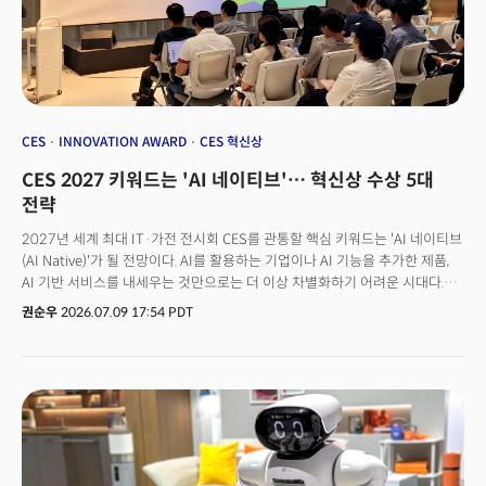
(쇼케이스)'로만 받아들인다. 부스를 둘러보고, 신제품을 확인하고, 트렌드를
학습하고, 이후 언론 보도를 기다리는 방식이다. 반면 미국과 글로벌 기업이
CES에 오는 이유는 처음부터 다르다. 물건을 사고팔거나, 투자처를 찾고,
파트너를 찾기 위한 '실무' 목적으로 방문하는 경우가 대다수다. 이는
데이터와도 정확히 맞아떨어진다. 산업 참석자의 고객 기반을 보면 B2B가
42.6%, B2B와 B2C를 모두 대상으로 하는 참석자가 35%였다. 두 그룹을
합치면 77.6%가 B2B 목적을 가진 참석자다. 순수 B2C 성격보다 B2B 성격이
CES
INNOVATION AWARD
CES 혁신상
압도적으로 강한 행사라는 뜻이다.
CES 2027 키워드는 'AI 네이티브'… 혁신상 수상 5대
전략
2027년 세계 최대 IT·가전 전시회 CES를 관통할 핵심 키워드는 'AI 네이티브
(AI Native)'가 될 전망이다. AI를 활용하는 기업이나 AI 기능을 추가한 제품,
AI 기반 서비스를 내세우는 것만으로는 더 이상 차별화하기 어려운 시대다.
심사위원과 바이어, 투자자가 제품을 평가하는 기준도 빠르게 바뀌고 있다.
권순우
2026.07.09 17:54 PDT
손재권 더밀크 대표는 7일 창업진흥원과 코트라가 공동 주관한 'CES 2027
혁신상 전략' 강연에서 "2025년이 AI 산업혁명, 2026년이 AI 컨버전스(융합)
의 해였다면, 2027년은 AI가 제품과 조직의 기본값이 되는 'AI 네이티브'의
원년이 될 것"이라고 전망했다. 시장의 관심이 'AI를 전제로 문제 해결 방식을
어떻게 재설계했는가'로 바뀌었다는 설명이다. AI 네이티브는 기존 제품에 AI
기능을 덧붙이는 개념이 아니다. 고객과 산업이 직면한 문제를 AI를 중심으로
처음부터 다시 설계하는 접근 방식이다.CES 공식미디어 파트너 더밀크는
이를 'AI 활용에서 AI 설계의 시대로' 정의한다. AI가 제품과 조직, 산업 구조를