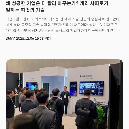
왜 성공한 기업은 더 빨리 바꾸는가? 게리 샤피로가
말하는 피벗의 기술
매년 1월이면 미국 라스베이거스는 전 세계 기술 산업의 중심지로 변모한다.
세계 최대 규모의 기술 박람회 CES가 열리기 때문이다. 삼성, LG, 현대 같은
대기업 총수부터 정치인, 공무원, 스타트업 창업자까지 한국에서만 매년 1만
명 이상이 이 행사를 찾는다. CES 기간 전후로 한국 언론과 소셜미디어는
권순우
2025.12.06 15:39 PDT
새로운 제품과 기술, 트렌드 이야기로 가득 찬다. 참관기와 디브리핑이
쏟아지고, 참가의 가치를 둘러싼 논쟁도 뜨겁다.하지만 정작 이 거대한 무대를
30년 넘게 이끌어온 사람의 시선으로 기술 산업을 들여다본 적은 드물다. 게리
샤피로는 1995년부터 CTA(Consumer Technology Association) CEO로
재직하며 CES를 오늘날의 모습으로 키워냈다. 그가 40년간 기술 산업의
최전선에서 목격한 혁신과 몰락의 패턴을 한 권의 책에 담았다.'피벗 오어 다이
(Pivot or Die)'는 CES 참관 가이드가 아니다. 올해의 기술 트렌드를 정리한
보고서도 아니다. 이 책은 샤피로가 직접 만난 창업자들, 무너진 제국들, 위기를
기회로 바꾼 기업들의 이야기를 통해 단 하나의 질문에 답한다. "변화의 순간,
당신은 어떻게 할 것인가?"