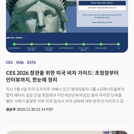
시너지를 창출하도록 설계됐다”고 설명한 바 있다. 샤피로 CEO는 “단순한
기술 전시를 넘어 이들 기술의 융합을 통해 새로운 비즈니스 모델과 혁신이
나올 수 있는 장을 마련할 것”이라고 했다.매년 CES에 참가해 온 국내 대표
기업 삼성전자가 기존의 LVCC 센트럴홀 전시를 중단하고 ‘윈 호텔(Wynn
Hotel)’로 전시 공간을 옮겨 역대 최대 규모 전시관을 마련한 점도 핵심 변화로
꼽힌다. 윈 호텔에는 삼성전자 외에도 글로벌 빅테크 기업인 ‘메타(Meta)’가
부스를 마련, 주요 빅테크 기업들의 새로운 전시 격전지로 떠올랐다.
CES
VISA
ESTA
CES 2026 참관을 위한 미국 비자 가이드: 초청장부터
인터뷰까지, 한눈에 정리
지난 9월 4일 미국 조지아주 서배너 인근 현대자동차그룹–LG에너지솔루션
합작 배터리 공장 건설 현장에서 이민세관단속국(ICE) 등이 무리한 단속을
벌인 사태가 발생한 이후 미국 입국시 비자 상태에 대한 문의가 이어지고 있다.
특히 CES는 매년 1만5000명이 넘는 한국인이 동시에 입국하기 때문에 비자
권순우
2025.11.30 21:14 PDT
문제에 민감하다. 이에 따라 CES를 주최하는 CTA는 홈페이지에서 비자
프로그램에 대한 자세한 안내를 했다. 우선 한국 국민은 비자면제프로그램
(ESTA)을 통해 최대 90일간 미국에서 비즈니스 활동을 할 수 있다는 입장을
밝혔다. ESTA 비자는 무역 박람회, 컨퍼런스, 세미나 참여, 비즈니스 미팅 참석,