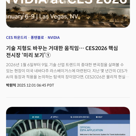
맞춤형 AI 트랜스포메이션 서비스를 강화했다.방문객들은 실제 고객사 현장에
적용된 AI 에이전트 활용 사례를 직접 체험할 수 있다. 삼성SDS는 "기업이
겪는 실제 문제를 에이전트를 통해 어떻게 해결하는가"에 초점을 맞춘 시연을
통해 '현장 중심 AI 혁신'을 강조할 방침이다.업계에서는 삼성SDS가 CES
2026에서 AI 분야 통합 밸류 체인을 제공하는 기업으로서의 역량을 선보이며
글로벌 시장 영향력을 확대해 나갈 것으로 전망하고 있다.👉 문의: 삼성SDS
CES 2026 사무국(ces.sds@samsung.com)
CES 파운드리
퐁텐블로
NVIDIA
기술 지형도 바꾸는 거대한 움직임… CES2026 핵심
전시장 ‘미리 보기’①
2026년 1월 6일부터 9일, 기술 산업 트렌드의 중대한 변곡점을 살펴볼 수
있는 현장이 미국 네바다주 라스베이거스에 마련된다. 지난 몇 년간의 CES가
AI의 등장과 적용을 논의하는 탐색의 장이었다면, CES2026은 물리적 현실을
제어하는 AI, 차세대 연산 능력을 책임질 양자 컴퓨팅(Quantum
박원익
2025.12.01 06:45 PDT
Computing) 처럼 ‘실체의 시대’로 진입했음을 선포하는 자리가 될 가능성이
크다. AI, 모빌리티, 지속 가능성 등의 기술 트렌드가 중심이 되는 가운데, 전시
공간 측면에서도 큰 변화가 예정돼 있다. CES2025부터 엔비디아가 단독
부스를 마련한 ‘퐁텐블로 호텔(Fontainebleau Hotel)’의 중요성이 높아진
가운데, CES2026에서는 퐁텐블로 호텔에 CES 파운드리(CES Foundry)가
최초로 조성될 예정이라 그 의미가 더 커질 전망이다. 게리 샤피로 CTA(미국
소비자 기술협회) CEO는 CES 파운드리에 대해 “AI, 블록체인, 양자기술을
위한 전문 공간”이라며 “급속히 발전하는 차세대 기술들이 한 곳에 모여