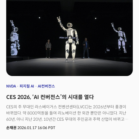
눈을 얻고 폭발적으로 진화했던 것처럼, AI가 센서와 액추에이터를 얻으면서
물리적 세계로 쏟아져 나오기 시작했음을 보여준다.평가 기준이 바뀌었다:
'무엇을 보여줬는가'에서 '무엇을 반복할 수 있는가'로CES 2026에서 달라진
점은 로봇의 기계적 완성도보다, AI가 센서 및 제어와 결합하면서 실제 환경
(공장, 물류센터, 가정)에서 얼마나 안정적으로 작동하고 반복 운영될 수
있는지가 핵심 평가 기준으로 부상했다는 것이다. 자율 이동, 물체 인식, 정렬,
조작, 오류 복구까지 포함한 일련의 작업 흐름을 얼마나 안정적으로
수행하느냐가 로봇의 가치를 결정한다.이는 휴머노이드가 단순한 미래 기술을
넘어 생산성, 안전성, 노동 구조를 재편하는 운영 인프라로 이동하고 있음을
의미한다. 로봇의 가치는 더 이상 '기술적 가능성'이 아니라 현장 가동률과
신뢰성으로 재정의되고 있다.또 하나의 구조적 변화는 로봇의 역할 자체가
바뀌었다는 점이다. 로봇은 더 이상 고정된 셀(Cell)에서 반복 동작만 수행하는
자동화 장비가 아니다. 이동, 정렬, 작업 수행을 결합한 현장형 플랫폼으로
진화했다. 공장, 물류센터, 야외 환경을 전제로 한 자율 이동 기반 로봇이 대거
NVDA
피지컬 AI
AI컨버전스
등장한 이유다. 이는 로봇의 경쟁력이 단일 작업 효율에서 설치, 전환, 확장성을
CES 2026, ‘AI 컨버전스’의 시대를 열다
포함한 운영 유연성으로 이동했음을 의미한다.
CES의 주 무대인 라스베이거스 컨벤션센터(LVCC)는 2026년부터 풍경이
바뀌었다. 약 8000억원을 들여 리노베이션 한 외관 뿐만은 아니었다. 지난
60년, 아니 지난 20년, 10년간 CES 무대의 주인공과 주력 산업이 바뀌고
변화하는 모습이 한번에 나타난 이벤트였다. CES 2026은 단순한 기술
손재권
2026.01.17 16:06 PDT
전시회가 아니었다. 4,100개 이상의 기업, 14만 8,000명의 관람객,
6,900개의 글로벌 미디어가 모인 이 거대한 무대는 2030년까지 글로벌