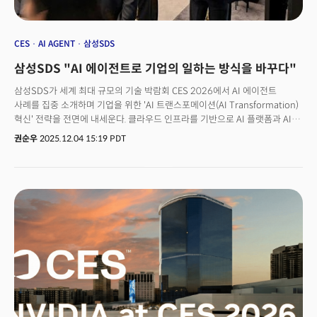
CES
AI AGENT
삼성SDS
삼성SDS "AI 에이전트로 기업의 일하는 방식을 바꾸다"
삼성SDS가 세계 최대 규모의 기술 박람회 CES 2026에서 AI 에이전트
사례를 집중 소개하며 기업을 위한 'AI 트랜스포메이션(AI Transformation)
혁신' 전략을 전면에 내세운다. 클라우드 인프라를 기반으로 AI 플랫폼과 AI
에이전트까지 아우르는 'AI 풀 스택(Full Stack)' 역량을 선보이며 시장 저변
권순우
2025.12.04 15:19 PDT
확대 의지를 드러낸 것이다.삼성SDS는 2026년 1월 6일부터 9일까지 미국
라스베이거스에서 열리는 CES 2026에 참가해 '노스 미팅 룸 N110(North
Meeting Room N110)'에 전시 공간을 마련한다. 이번 전시는 기존의 비공개
중심 운영 방식에서 벗어나 사전 신청한 기업 고객을 대상으로 부스 투어와
미팅을 진행할 계획이다.메인 전시 공간에서는 기업의 업무 프로세스 혁신을
지원하는 다양한 'AI 에이전트'를 소개할 예정이다. 개인의 업무 생산성 향상을
위한 에이전트부터 조직 차원 업무의 워크플로우를 효율화하는 에이전트,
고객 경험 혁신을 돕는 에이전트까지 실제 현장에서 검증된 사례를 중심으로
전시가 구성된다.특히 주목할 만한 부분은 삼성SDS가 제공하는 '엔드투엔드
(End-to-End) AI 전환 서비스' 전략이다. 이는 AI 인프라, 플랫폼,
애플리케이션, 에이전트까지 고객 상황에 맞는 최적의 솔루션을 제공하는
서비스다. 최근 오픈AI(OpenAI) 등 글로벌 파트너사와의 제휴를 통해 고객