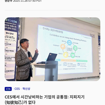
권순우
2025.11.26 07:50 PDT
이상 CES를 경험한 전문가들은 한국 기업들의 대응 방식을 바꿔야 한다고
강조했다.패널 토론에는 손재권 더밀크 대표를 비롯해 CES2026 혁신상
심사위원으로 참가한 최형욱 퓨처디자이너스 대표, 전진수 볼드스텝 대표,
이동기 코엑스 상임고문이 참석했고, 한국무역협회 진형석 팀장이
모더레이터를 맡았다. 패널들은 전시자·참관자·투자자·심사위원 등 다양한
시각에서 CES 활용 노하우를 공유했다.패널들은 전시 전략 성공을 위해
'CES의 본질'에 대한 이해가 필요하다고 입을 모았다. 손재권 대표는 CES를
"사람들이 뛰어놀고, 홍보하고, 비즈니스 아이디어를 얻고, 제품을 판매하는
종합 플랫폼"으로 정의하며 단순 전시회라는 프레임에서 벗어나야 한다고
강조했다.최형욱 대표는 CES를 "산업 생태계의 축소판"이라고 표현했다.
핀테크, 푸드테크, AI 등 다양한 기술 변화가 전 세계 산업의 흐름과 관심사를
가장 압축적으로 반영하는 공간이라는 것이다. 전진수 대표 역시 "미래에
일어날 몇 년을 미리 가서 지켜보는 느낌"이라며, CES 참관만으로도 1년 치
테크 트렌드를 미리 파악할 수 있다고 조언했다.
CES
혁신상
CTA
CES에서 시간낭비하는 기업의 공통점: 지피지기
(知彼知己)가 없다