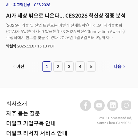
더밀크의 CES2026 프로그램 살펴보기
AI
최고혁신상
CES 2026
AI가 세상 밖으로 나온다... CES2026 혁신상 집중 분석
‘2026년 기술 및 산업 트렌드는 어떻게 전개될까?’미국 소비자기술협회
(CTA)가 5일(현지시각) 발표한 ‘CES 2026 혁신상(Innovation Awards)’
수상작에서 힌트를 찾을 수 있다. 2026년 1월 6일부터 9일까지
라스베이거스에서 열릴 본 행사에 앞서 전 세계 기술 트렌드의 방향을 가늠할
박원익
2025.11.07 15:13 PDT
수 있는 미리보기가 공개된 것이다.CTA에 따르면 올해 CES 혁신상에는
3600개 이상의 출품작이 접수되며 사상 최대 기록을 달성했다. 기술 혁신의
속도가 그 어느 때보다 빨라지고 있음을 보여주는 수치다. 총 36개 카테고리로
이전
1
2
3
4
5
다음
나뉘어 선정된 이번 혁신상 발표에서 드러난 핵심 트렌드는 ‘피지컬
AI(Physical AI, 물리적 AI)’로의 진화 움직임, CES의 B2B화 및 관련 기술의
부상, 한국 기업들의 역대급 선전으로 요약할 수 있다.게리 샤피로 CTA CEO는
“이번 CES 혁신상 프로그램의 기록적인 성과는 놀라운 혁신 속도를
반영한다”며 “매년 우리는 기술을 통해 현실 세계의 과제를 해결하는
기업들의 창의성과 과감한 사고에 영감을 받는다”고 했다.
회사소개
자주 묻는 질문
2905 Homestead Rd,
더밀크 기업구독 안내
Santa Clara, CA 95051
더밀크 리서치 서비스 안내