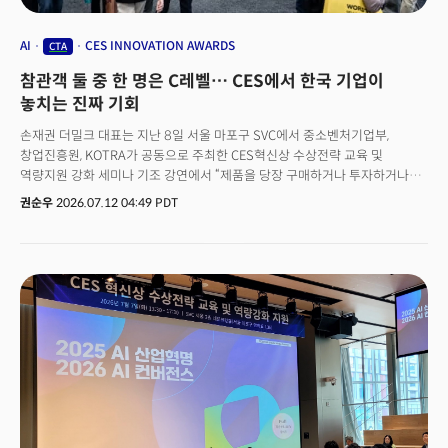
AI
CES INNOVATION AWARDS
CTA
참관객 둘 중 한 명은 C레벨… CES에서 한국 기업이
놓치는 진짜 기회
손재권 더밀크 대표는 지난 8일 서울 마포구 SVC에서 중소벤처기업부,
창업진흥원, KOTRA가 공동으로 주최한 CES혁신상 수상전략 교육 및
역량지원 강화 세미나 기조 강연에서 “제품을 당장 구매하거나 투자하거나
의사결정할 수 있는 사람들이 현장에 온다”며 이렇게 말했다. 마주친 상대를
권순우
2026.07.12 04:49 PDT
명함만 주고받을 대상으로 여기는 순간 정작 그 순간에도 구매 및 투자 결정을
하라 수 있는 사람들을 놓치게 된다는 의미다. 실제 CES를 주최하는 CTA의
CES2026 감사보고서에 따르면 전체 참석자 14만8392명 가운데 절반이
넘는 7만7197명이 사장(President), 창업자(Founder), C레벨(C-Level)
이상의 의사결정권자였다. 부스 앞을 지나가는 두 사람 중 한 명이 그 자리에서
계약서에 서명하거나 투자 여부를 결정할 수 있는 사람이라는 뜻이다. 이
수치는 CES라는 행사의 성격 자체를 다시 규정한다. CES2026에는 산업
관계자 8만6679명, 전시업체 관계자 5만4676명, 미디어 7037명이
참석했다. 해외 참석자는 5만5841명, 전체의 37.6%를 기록했다. 포춘
(Fortune) 500대 기업 중 307곳도 현장에 있었다. TV와 가전제품의
트렌드를 파악하러온 사람보다, 계약과 파트너십과 투자를 만들러 온 사람이
압도적으로 많은 행사라는 점이다. 그럼에도 한국 기업은 CES를 '행사