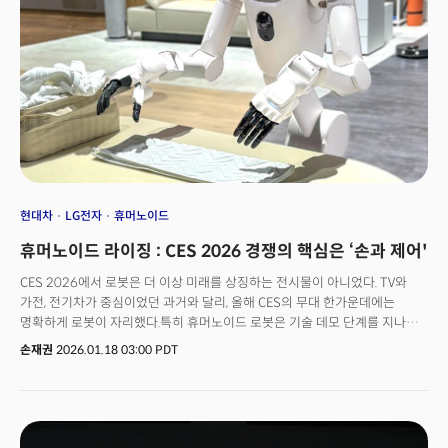
설계하는 기본 전제가 되는 단계에 진입하고 있다는 의미다. 🚀 더밀크 멤버십
가입하고, 'CES' 정보 더 확인하기
현대차
LG전자
휴머노이드
휴머노이드 라이징 : CES 2026 경쟁의 핵심은 ‘손과 제어'
CES 2026에서 로봇은 더 이상 미래를 상징하는 전시물이 아니었다. TV와
가전, 전기차가 중심이었던 과거와 달리, 올해 CES의 무대 한가운데에는
명확하게 로봇이 자리했다.특히 휴머노이드 로봇은 기술 데모 단계를 지나
실제 배치와 반복 운영 단계로 진입하고 있음을 보여줬다. 이는 단순한 제품
손재권
2026.01.18 03:00 PDT
트렌드가 아니라, AI가 처음으로 '몸(Body)'을 갖기 시작한 순간, 즉 피지컬AI
시대의 본격 개막을 의미한다.놀라운 것은 속도다. 단 1년 전만 해도 CES에서
휴머노이드 로봇은 거의 찾아볼 수 없었다. 그러나 2026년, 로보틱스는
단순히 '미래 성장 산업'이 아니라 생산성과 안전성을 재편하는 운영 인프라로
자리 잡는 흐름이 됐다.1년 만에 벌어진 이 변화는, 캄브리아기에 생명체가