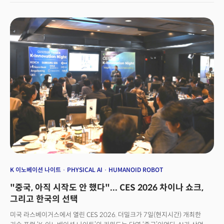
산업과 사회 전반을 관통할 'AI 컨버전스'라는 메가트렌드의 압축판이었다고
평가할 수 있다. CES 현장에서 더밀크와 만난 게리 샤피로 CTA 회장에게
물었다. "올해 CES는 어떤지 평가해달라"라는 추상적 질문이었다. 그는 CES를
"아이스크림을 설명하는 것"에 비유했다. 맛이 어떤지 말로 설명할 수는
있지만, 결국 직접 먹어봐야 안다는 것이다. 우문현답이었다. 그의 말처럼
CES는 세계의 리더들이 모여 미래를 보고, 탐색하고, 이노베이션이 태어나는
현장이다. 그런데 올해는 단순히 '맛보는' 수준을 넘어섰다.과거에도 기술
융합은 있었다. IT와 통신이 만났고, 모바일과 인터넷이 결합했다. 그러나 이번
융합은 질적으로 다르다. AI는 융합의 '대상'이 아니라 융합을 '가능하게 하는
매개체'다. 서로 다른 언어를 쓰던 산업들이 AI라는 공통 문법을 갖게 되면서,
산업 간 경계가 무너지는 속도가 근본적으로 달라졌다. 더 중요한 것은 이
변화가 '시작 단계'가 아니라 이미 실행 국면에 들어섰다는 점이다.가장 중요한
변화는 AI가 '기능'이나 '옵션'이 아니라 모든 산업의 기본 전제가 되었다는
점이 눈으로 확인했고 실제로 만저볼 수 있었다는 점이다. 지난해 CES
2025에서 AI는 여전히 '특별한 기능'이었다. 자율주행, 생성형 AI, 스마트홈 등
개별 카테고리 안에서 경쟁력을 높이는 차별화 요소로 전시됐다. 그러나 CES
2026에서 AI는 더 이상 '옵션'이 아니었다. 헬스케어, 자동차, 에너지, 제조 등
K 이노베이션 나이트
PHYSICAL AI
HUMANOID ROBOT
모든 산업이 AI를 기본 전제로 깔고 그 위에서 무엇을 할 것인가를 이야기했다.
"중국, 아직 시작도 안 했다"... CES 2026 차이나 쇼크,
1년 사이 AI는 '있으면 좋은 것'에서 '없으면 경쟁 자체가 불가능한 것'으로
위상이 바뀌었다.실제 헬스케어 기업은 AI를 의료기기의 한 기능으로
그리고 한국의 선택
설명하지 않았고, 자동차 기업은 자율주행 기술만을 강조하지 않았다. 대신
미국 라스베이거스에서 열린 CES 2026. 더밀크가 7일(현지시간) 개최한
이들은 데이터, 소프트웨어, 하드웨어, 현장 운영, 인간의 역할이 하나의