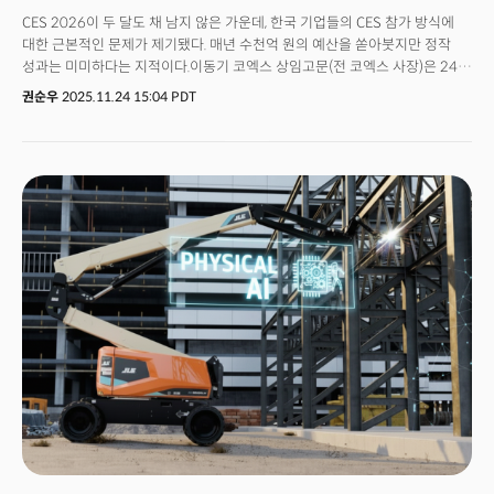
CES 2026이 두 달도 채 남지 않은 가운데, 한국 기업들의 CES 참가 방식에
대한 근본적인 문제가 제기됐다. 매년 수천억 원의 예산을 쏟아붓지만 정작
성과는 미미하다는 지적이다.이동기 코엑스 상임고문(전 코엑스 사장)은 24일
더밀크 주최로 서울 코엑스 스타트업브랜치에서 열린 CES2026 전시
권순우
2025.11.24 15:04 PDT
성공전략 세미나에서 이 같이 말했다. 이날 'CES 지피지기 백전불태'를 주제로
한 강연에서 이 고문은 "대부분의 한국 기업들이 CES에서 실패하는 이유는 단
하나"라며 "知彼知己(지피지기)가 없기 때문"이라고 직언했다.이 고문은 한국
기업들이 CES를 대하는 태도를 다섯 단계로 구분했다. 목표 설정, 경영전략과
STP 전략 수립, 후보군 비교, 내부 역량 검토, 최종 선정 및 전략 수립이다.
문제는 대부분의 기업이 첫 번째 단계인 ‘목표 설정‘조차 제대로 하지 않는다는
것이다.이 고문은 한국 기업들이 CES라는 '적'도 제대로 모르고, 자기 자신도
제대로 모른 채 전장에 뛰어든다고 꼬집었다. 知彼(지피)는 전시마케팅의
특성을 이해하지 못하고 CES에 대해 피상적으로만 안다는 것이고, 知己(지기)
는 참가 목적이 불분명하고 제품과 해외시장에 대한 이해가 부족하다는
것이다.문제의 핵심은 바로 '목표 설정'. "왜 전시에 나가느냐"는 질문에 대한
답이 명확해야 하지만, 많은 기업들이 "경쟁사가 나가니까", "예산이
있으니까"라는 이유로 CES에 참가한다는 것이다. 그는 "전시회 참가 목적을
명확히 하지 않으면 실패할 수밖에 없다"며 "홍보인가, 리드 확보인가, 파트너
발굴인가, 브랜드 구축인가를 먼저 정해야 한다"고 강조했다.이런 마케팅
전략에 따라 전시회 운영방향은 완전히 달라진다. 시장 진출이 목표라면 신규
해외시장 개척에, 브랜드 홍보가 목표라면 미디어 노출에, 리드 확보가
목표라면 실질 구매자 상담에 집중해야 한다는 것이 이 고문의 설명이다.👉