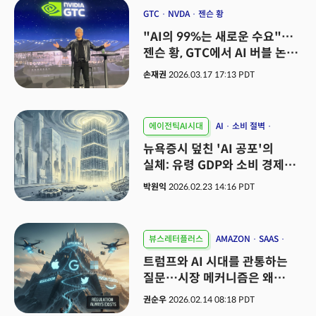
GTC
NVDA
젠슨 황
"AI의 99%는 새로운 수요"…
젠슨 황, GTC에서 AI 버블 논쟁
끝내다
손재권
2026.03.17 17:13 PDT
에이전틱AI시대
AI
소비 절벽
화이트칼라
뉴욕증시 덮친 'AI 공포'의
실체: 유령 GDP와 소비 경제
붕괴 시나리오
박원익
2026.02.23 14:16 PDT
뷰스레터플러스
AMAZON
SAAS
GOOGLE
트럼프와 AI 시대를 관통하는
질문…시장 메커니즘은 왜
이기는가
권순우
2026.02.14 08:18 PDT