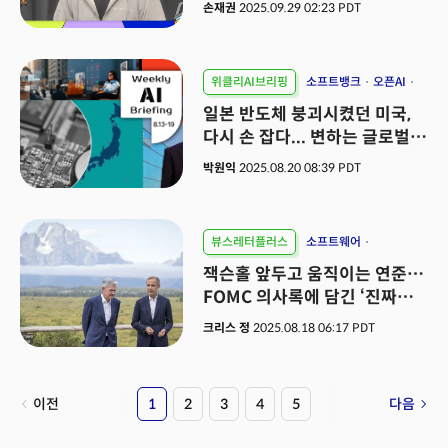
손재권
2025.09.29 02:23 PDT
위클리AI브리핑
소프트뱅크
오픈AI
인텔
일본 반도체 붕괴시켰던 미국,
다시 손 잡다... 변하는 글로벌
지형도
박원익
2025.08.20 08:39 PDT
뷰스레터플러스
소프트웨어
암호화폐
제조 혁신
잭슨홀 앞두고 움직이는 연준…
FOMC 의사록에 담긴 ‘진짜
신호’는?
크리스 정
2025.08.18 06:17 PDT
이전
1
2
3
4
5
다음