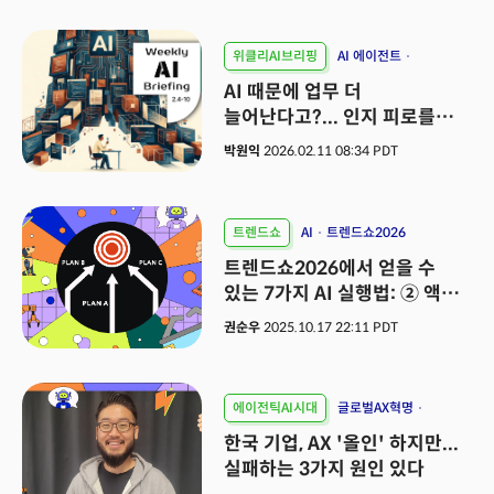
위클리AI브리핑
AI 에이전트
클로드 코드
앤트로픽
AI 때문에 업무 더
늘어난다고?... 인지 피로를
극복하라
박원익
2026.02.11 08:34 PDT
트렌드쇼
AI
트렌드쇼2026
트렌드쇼2026에서 얻을 수
있는 7가지 AI 실행법: ② 액션
시나리오
권순우
2025.10.17 22:11 PDT
에이전틱AI시대
글로벌AX혁명
이주환
트렌드쇼2026
한국 기업, AX '올인' 하지만...
실패하는 3가지 원인 있다