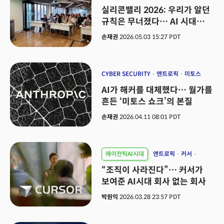
실리콘밸리 2026: 우리가 알던
규칙은 무너졌다… AI 시대
생존 공식 5가지
손재권
2026.05.03 15:27 PDT
CYBER SECURITY
앤트로픽
미토스
AI가 해커를 대체했다… 월가를
흔든 ‘미토스 쇼크’의 본질
손재권
2026.04.11 08:01 PDT
에이전틱AI시대
앤트로픽
커서
바이브 코딩
“조직이 사라진다”… 커서가
보여준 AI시대 회사 없는 회사
박원익
2026.03.28 23:57 PDT