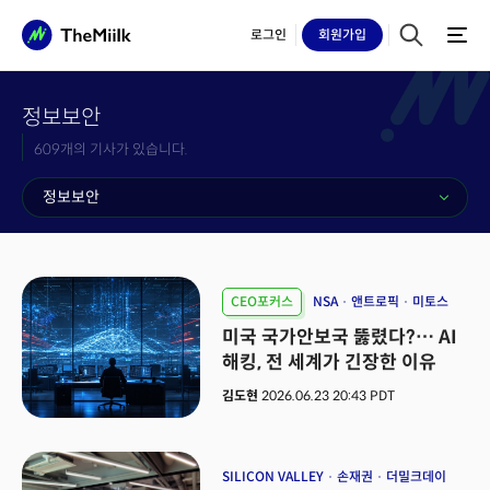
로그인
회원
가입
정보보안
609개의 기사가 있습니다.
정보보안
CEO포커스
NSA
앤트로픽
미토스
미국 국가안보국 뚫렸다?… AI
해킹, 전 세계가 긴장한 이유
김도현
2026.06.23 20:43 PDT
SILICON VALLEY
손재권
더밀크데이