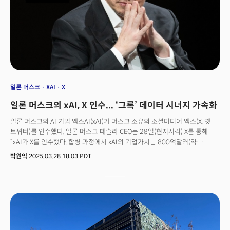
일론 머스크
XAI
X
일론 머스크의 xAI, X 인수... ‘그록’ 데이터 시너지 가속화
일론 머스크의 AI 기업 엑스AI(xAI)가 머스크 소유의 소셜미디어 엑스(X, 옛
트위터)를 인수했다. 일론 머스크 테슬라 CEO는 28일(현지시각) X를 통해
“xAI가 X를 인수했다. 합병 과정에서 xAI의 기업가치는 800억달러(약
117조6800억원), X는 330억달러(약 48조5400억원)로 평가됐다”고
박원익
2025.03.28 18:03 PDT
밝혔다. 자신이 2022년 440억달러(약 64조7200억원) 인수한 X를
330억달러의 가치로 평가해 인수, 합병한 것이다. 머스크는 “인수가는
기업가치 450억달러에서 120억달러의 부채를 뺀 금액”이라고
설명했다. 머스크 CEO는 2023년 3월 xAI를 설립, 오픈AI와 AI 모델 개발
경쟁을 벌여왔다. 지난달 공개한 ‘그록3(Grok-3)’ 사고(Think) 모델의 경우
수학 분야 벤치마크(AIME 2024)에서 96점을 기록, 오픈AI 최신 추론 모델인
o3 미니(high, 87점)를 능가하는 등 강력한 성능을 보여주기도 했다. 이번