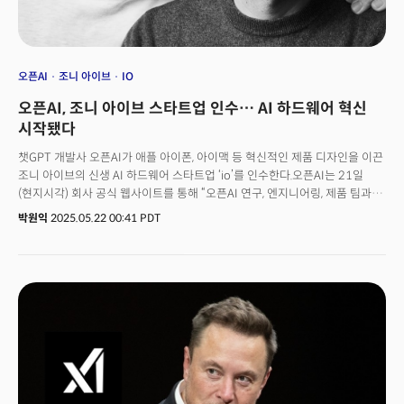
오픈AI
조니 아이브
IO
오픈AI, 조니 아이브 스타트업 인수… AI 하드웨어 혁신
시작됐다
챗GPT 개발사 오픈AI가 애플 아이폰, 아이맥 등 혁신적인 제품 디자인을 이끈
조니 아이브의 신생 AI 하드웨어 스타트업 ‘io’를 인수한다.오픈AI는 21일
(현지시각) 회사 공식 웹사이트를 통해 “오픈AI 연구, 엔지니어링, 제품 팀과의
더욱 긴밀한 협력을 위해 io와 오픈AI가 합병된다”고 발표했다. 오픈AI에
박원익
2025.05.22 00:41 PDT
따르면 io는 1년 전 조니 아이브, 스콧 캐논, 에반스 행키, 탕 탄과 함께 설립한
하드웨어 스타트업이다. 이들은 새로운 제품군을 개발하고 제조한다는 목표로
최고의 하드웨어 및 소프트웨어 엔지니어, 기술자, 물리학자, 과학자 등을 모아
팀을 꾸렸다.