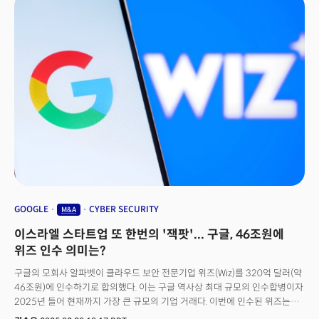
상황을 그대로 반영하고 있었다. 일반적인 실리콘밸리 테크 기업의 활기찬
점심시간과 달리 캠퍼스를 오가는 직원이 단 한 명도 보이지 않았다. 점심시간
내내 메인 로비 출입문은 굳게 닫혀 있었고, 건물에 들어가거나 나오는 차량도
없었다. 15만5000제곱피트(ft2, 약 4355평)에 달하는 거대한 캠퍼스 단지,
대형 건물과 5층 규모 주차장을 무색하게 만드는 광경이었다. 23앤미는
지난해 말 직원 40%를 감축하는 대규모 구조조정을 시행했다.
GOOGLE
CYBER SECURITY
M&A
이스라엘 스타트업 또 한번의 '잭팟'... 구글, 46조원에
위즈 인수 의미는?
구글의 모회사 알파벳이 클라우드 보안 전문기업 위즈(Wiz)를 320억 달러(약
46조원)에 인수하기로 합의했다. 이는 구글 역사상 최대 규모의 인수합병이자
2025년 들어 현재까지 가장 큰 규모의 기업 거래다. 이번에 인수된 위즈는
이스라엘 출신 스타트업으로 또 한번의 '잭팟 신화'를 만들게 됐다. 19일