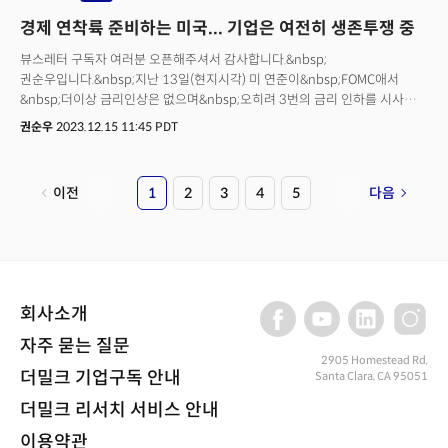
경제 연착륙 준비하는 미국... 기업은 여전히 생존투쟁 중
뷰스레터 구독자 여러분 오픈해주셔서 감사합니다.&nbsp;
권순우입니다.&nbsp;지난 13일(현지시각) 미 연준이&nbsp;FOMC애서
&nbsp;더이상 금리인상은 없으며&nbsp;오히려 3번의 금리 인하를 시사한
이후 미국 현지는 내년 경기 '연착륙'((Soft Landing)에 대한 기대가 크게
권순우
2023.12.15 11:45 PDT
높아졌습니다.&nbsp;경기 침체 없이 물가상승률이 둔화하는 ‘연착륙’을
달성할 수 있다는 기대감을 불러일으키기에 충분한
시그널이었습니다.&nbsp;&nbsp;&nbsp;때문에 뉴욕 타임즈는 "연준은
이전
1
2
3
4
5
다음
연착륙을 시도하고 있나?" USA 투데이는 "연준의 금리인상이 중단되면서
연착륙 가능성이 나오고 있다"’고 전했습니다. 야후 파이낸스도 "연준의
‘피봇’이 행복감을 가져다주면서 주가가 상승하고 있다"고
보도했습니다.&nbsp;실제 이날 뉴욕증시도 다우지수도 사상 최고치를
경신한 이후에도&nbsp;0.43% 또 상승했고&nbsp;S&P500도 0.26%,
나스닥도 0.19% 상승하며 마감했습니다.&nbsp;국채 금리도 내년 금리인하
회사소개
가능성에 국채 매수세 강화 속에 10년물 국채금리는 3.94%로 8월 이후
처음으로 4% 아래로 떨어졌습니다.&nbsp;&nbsp;그러나 연준이 ‘피봇’
자주 묻는 질문
시그널을 내비쳤다고 해서 바로 경제상황이 달라지는 것은 아닙니다.
2905 Homestead Rd,
더밀크 기업구독 안내
Santa Clara, CA 95051
미국인들의 체감 경기는 긍정적이지 않습니다. 최근 뱅크레이트가 실시한
설문조사에 따르면 미국 성인 59%가 미국 경제가 침체기에 있다고 느끼는
더밀크 리서치 서비스 안내
것으로 나타났습니다. 소득과 관계없이 모든 가구가 재정과 관련한 압박을
받고 있는 것으로 조사됐습니다.&nbsp;기업들도 구조조정을 멈추지 않고
이용약관