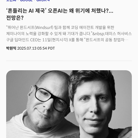
‘흔들리는 AI 제국’ 오픈AI는 왜 위기에 처했나?...
전망은?
“뛰어난 윈드서프(Windsurf) 팀과 함께 코딩 에이전트 개발을 위한
제미나이의 노력을 강화할 수 있게 돼 기대가 큽니다.”&nbsp;데미스 허사비스
구글 딥마인드 CEO는 11일(현지시각) X를 통해 “윈드서프의 공동 창업자
바룬 모한과 더글라스 첸, 그리고 뛰어난 다른 윈드서프 팀이 구글 딥마인드에
박원익
2025.07.13 05:54 PDT
합류하게 돼 매우 기쁘다”며 이같이 밝혔다.AI 코딩 스타트업 윈드서프에 대한
오픈AI의 30억달러(약 4조1400억원) 규모 인수 계획이 막판에 극적으로
무산됐고, 이 기회를 구글이 놓치지 않고 전광석화처럼 움직인 것이다. 구글은
윈드서프를 통째로 인수하는 대신 공동 창업자들을 포함한 핵심 연구개발
(R&D) 인력을 영입했다. 블룸버그에 따르면 이들을 영입하기 위해 구글이
제시한 조건은 약 24억달러. 윈드서프 기술에 대한 비독점 라이선스 권리를
포함한 금액이다.&nbsp;월스트리트저널에 따르면 오픈AI는 지난 5월
윈드서프 인수를 위한 계약을 체결한 상태였다. 그러나 마이크로소프트와의
갈등이 표면화되며 결국 최종적으로 인수가 무산됐다. 이 사건은 단순한 인수·
합병(M&A) 실패 사례가 아니다. ‘AI 제국’이라 불리던 오픈AI 내부에서
동시다발적으로 벌어지고 있는 심각한 위기를 보여주는 징후라는 게 업계
중론이다.