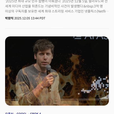
‘2025년 최대 규모 인수 합병이 이뤄졌다.”2025년 12월 5일, 헐리우드와 전
세계 미디어 산업을 뒤흔드는 기념비적인 사건이 발생했다.&nbsp;3억 명
이상의 구독자를 보유한 세계 최대 스트리밍 서비스 기업인 넷플릭스(Netflix)
가 102년 역사의 할리우드 대표 스튜디오 워너브러더스를 인수했다.
박원익
2025.12.05 13:44 PDT
넷플릭스는 이날 워너브라더스 디스커버리(Warner Bros. Discovery, 이하
WBD)의 핵심 사업부인 워너브라더스(영화 및 TV 스튜디오, HBO 맥스, HBO)
를 827억달러(약 121조8000억원)에 인수하기로 최종 합의했다고
밝혔다.&nbsp;이는 단순한 기업 간 인수합병(M&A)을 넘어 지난 10여 년간
지속되어 온 스트리밍 전쟁의 1막이 종결됐음을 알리는 시그널이다. 콘텐츠
IP(지식재산권)와 플랫폼의 수직 계열화를 구축한 ‘넷플릭스 스트리밍 제국’
시대가 개막한 것이다.&nbsp;지금까지 고수해 온 자체 생태계 구축 전략에
거대 레거시 미디어의 자산을 더해 시장 지배력을 더 강화하는 공격적인
행보로 풀이된다. 특히 ‘해리 포터’, ‘왕좌의 게임’, ‘DC 유니버스’ 등 전
세계적인 팬덤을 보유한 슈퍼 IP는 넷플릭스의 글로벌 유통망 및 강력한
알고리즘 기술과 결합, 큰 파급력을 미칠 전망이다.&nbsp;반면 WBD는
부채의 늪에서 벗어나기 위해 회사를 쪼개 매각하는 고육지책을 선택, 시대의
변화에 제대로 대응하지 못한 전통 미디어의 씁쓸한 현실을 보여줬다.
2022년 ‘타도 넷플릭스’를 외치며 워너미디어와 디스커버리의 합병으로 야심
차게 출범했으나 결국 넷플릭스에 무릎을 꿇고 만 것이다. WBD는 스튜디오 및
스트리밍 서비스인 워너브라더스와 HBO 외에 CNN, TNT, 디스커버리 등
케이블 채널을 보유하고 있다.
오픈AI
GOOGL
GROK 4