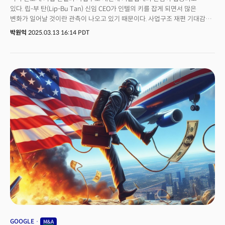
있다. 립-부 탄(Lip-Bu Tan) 신임 CEO가 인텔의 키를 잡게 되면서 많은
변화가 일어날 것이란 관측이 나오고 있기 때문이다. 사업구조 재편 기대감에
13일(현지시각) 인텔의 주가는 14.6% 급등한 23.70달러에 거래를 마쳤다.
박원익
2025.03.13 16:14 PDT
인텔 이사회는 전날 보도자료를 통해 “반도체 업계에서 풍부한 경험을 갖춘
뛰어난 기술 리더 립-부 탄을 오는 3월 18일부로 최고경영자로 선임했다”고
밝혔다. 작년 말 팻 겔싱어 전임 CEO의 갑작스러운 은퇴 이후 인텔은 데이비드
진스너, 미셸 존스턴 홀트하우스 임시 공동 CEO 체제로 운영됐었다. 탄 신임
CEO는 지난 2024년 8월 인텔 이사회에서 물러난 후 인텔 이사회에 다시
합류하게 됐다.
GOOGLE
M&A