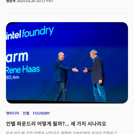
권순우
2025.03.20 10:17 PDT
(현지시간) 월스트리트저널(WSJ)과 블룸버그통신 등 주요 외신에 따르면,
알파벳은 클라우드 사업 강화를 위해 이번 대규모 인수를 결정했다. 뉴욕에
본사를 둔 위즈는 기업이 클라우드에 저장하는 모든 데이터를 스캔해 보안
위협을 식별하는 기술을 보유한 클라우드 보안 소프트웨어 기업이다. 현재
아마존웹서비스(AWS), 마이크로소프트(MS), 구글 등 주요 클라우드 기업들에
보안 서비스를 제공 중이다. 위즈는 2020년 아사프 라파포트 CEO가 설립한
신생 기업으로, 설립 후 빠르게 성장, 지난해 말 160억 달러의 기업가치를
인정받았다. 세쿼이아 캐피털, 안드레센 호로위츠, 인덱스 벤처스, 그리노크스
등 실리콘밸리의 유명 벤처캐피털들로부터 투자를 유치한 바 있다.알파벳은
이미 지난해에도 위즈 인수를 시도했으나 당시 제시한 230억 달러의
인수가가 거절되면서 무산됐다. 당시 위즈 측은 기업공개(IPO)를 추진한다는
이유로 인수 제안을 거절했으나, 최근 IPO 시장이 침체되면서 인수합병을
다시 검토하게 되었고, 결국 더 높은 금액에 합의가 이루어졌다.이번 인수는
구글이 2012년 모토로라 모빌리티를 125억 달러에 인수한 기록의 두 배를
훨씬 웃도는 규모로, 구글 역사상 최대 규모의 인수합병이 될 전망이다.
엔비디아
인텔
FOUNDRY
인텔 파운드리 어떻게 될까?... 세 가지 시나리오
미국 반도체 기업 인텔의 사업구조 재편에 기술업계의 관심이 집중되고