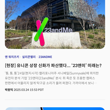
거래는 전액 주식 교환(stock swap) 방식으로 이뤄졌다. X 투자자가 xAI
주식을 지급받는 형태다. 실리콘밸리 벤처캐피털(VC) a16z, 세쿼이어 캐피털
등 다수의 투자사들이 두 회사에 공통으로 투자한 바 있다. 머스크는 “2년 전
설립한 후 xAI는 전례 없는 속도와 규모로 AI모델과 데이터 센터를 구축, 세계
최고의 AI 연구소 중 하나로 급부상했다”며 “X는 6억 명 이상의 활성 사용자가
실시간 정보를 찾는 디지털 공론장(townsquare)”이라고 강조했다. 그는 이어
“X는 지난 2년 동안 세계에서 가장 효율적인 회사 중 하나로 변모해 확장
가능한 미래 성장을 제공할 수 있는 입지를 다졌다”며 “xAI와 X의 미래는 서로
얽혀 있다. 오늘 우리는 공식적으로 데이터, 모델, 컴퓨팅, 배포, 인재를
결합하는 단계를 밟는다”고 했다. X의 데이터와 xAI의 AI 모델이 완전히
통합되는 절차가 진행된다는 의미다. 양사가 확보한 컴퓨팅 자원, 인재 역시
결합되며 두 회사의 시너지 효과가 커질 것으로 전망된다. 머스크 CEO는
앤 워치츠키
실리콘밸리
23ANDME
“xAI의 고급 AI 역량 및 전문성과 X의 방대한 도달 범위를 결합해 엄청난
[현장] 유니콘 상장 신화가 파산했다... ‘23앤미’ 미래는?
잠재력을 발휘할 것”이라며 “합병된 회사는 진실을 추구하고 지식을
발전시킨다는 핵심 사명에 충실하면서 수십억 명의 사람들에게 더 똑똑하고
‘통, 통, 통’24일(현지시각) 캘리포니아주 서니베일(Sunnyvale)에 위치한
의미 있는 경험을 제공할 것”이라고 덧붙였다.
유전자 분석 기업 ‘23앤미(23andMe)’ 본사. 쥐 죽은 듯 조용한 캠퍼스
한편에서 어울리지 않게 탁구공 소리가 울려 퍼졌다. 가까이에서 보니
카우보이모자를 눌러쓴 남성과 백발의 여성이 야외 탁구대에서 탁구를 치는
박원익
2025.03.24 15:53 PDT
소리였다. 회사 직원을 위해 마련한 탁구대가 지역 주민의 휴게 공간이 돼
있었던 것이다. 촉망받던 실리콘밸리 테크 회사의 추락을 상징적으로
보여주는 풍경이다. 한때 60억달러(약 8조8000억원)의 기업가치를 자랑했던
23앤미는 전날 파산(챕터 11) 절차를 신청했다. 실제 본사 분위기는 암울한