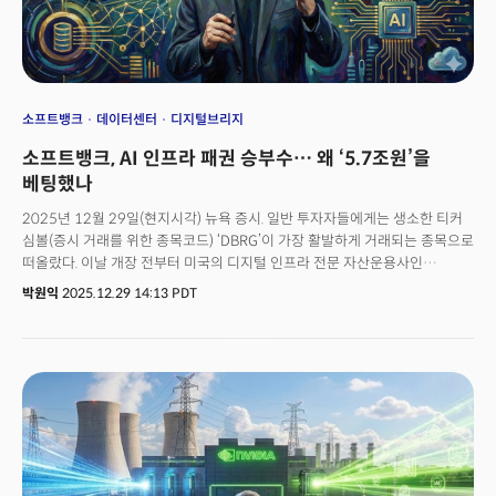
소프트뱅크
데이터센터
디지털브리지
소프트뱅크, AI 인프라 패권 승부수… 왜 ‘5.7조원’을
베팅했나
2025년 12월 29일(현지시각) 뉴욕 증시. 일반 투자자들에게는 생소한 티커
심볼(증시 거래를 위한 종목코드) ‘DBRG’이 가장 활발하게 거래되는 종목으로
떠올랐다. 이날 개장 전부터 미국의 디지털 인프라 전문 자산운용사인
디지털브리지 그룹(DigitalBridge Group Inc. 이하 디지털브리지)의 주가가
박원익
2025.12.29 14:13 PDT
치솟은 것.주가 변동의 근원지는 일본 도쿄였다. 일본의 기술 대기업
소프트뱅크 그룹이 이 회사를 주당 16달러, 총 40억달러(약 5조7000억원)에
인수한다고 발표했다. 2025년 12월 26일 기준 디지털브리지 종가 대비
15%, 2025년 12월 4일 기준 52주 평균 종가(비영향 기준) 대비 50%의
프리미엄을 반영한 메가딜이다. 12월 초부터 인수설이 퍼지면서 주가가 저점
대비 40% 이상 오른 상태였음에도 이날 디지털브리지 주가는 10% 가량
상승했다.&nbsp;이번 인수는 표면적으로는 일본 자본이 미국 부동산 및
인프라 자산을 매입하는 형태이지만, 근본적인 배경은 AI 패권 경쟁에 있다는
게 전문가들의 분석이다. AI 경쟁 패러다임이 소프트웨어와 모델 경쟁에서