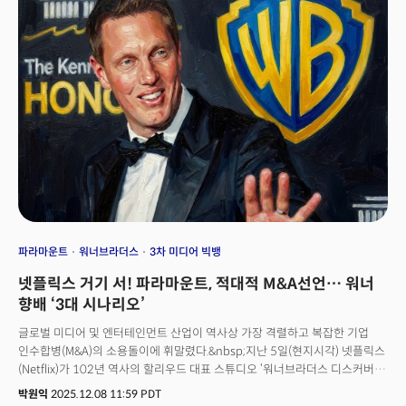
뛰어넘는 엔비디아 역사상 최대 규모다. 하지만 단순히 규모만 주목할 일이
아니다. 엔비디아의 20년 M&A 역사를 돌아보면, 이 거래가 왜 엔비디아를
'GPU 회사'에서 'AI 인프라 플랫폼 기업'으로 전환시킨 전략의 완성형인지
이해할 수 있다. 👉 7문 7답으로 본 엔비디아의 그록 흡수
파라마운트
워너브라더스
3차 미디어 빅뱅
넷플릭스 거기 서! 파라마운트, 적대적 M&A선언… 워너
향배 ‘3대 시나리오’
글로벌 미디어 및 엔터테인먼트 산업이 역사상 가장 격렬하고 복잡한 기업
인수합병(M&A)의 소용돌이에 휘말렸다.&nbsp;지난 5일(현지시각) 넷플릭스
(Netflix)가 102년 역사의 할리우드 대표 스튜디오 ‘워너브라더스 디스커버리
(Warner Bros. Discovery, 이하 WBD)’ 인수에 전격 합의했다고 발표한 지
박원익
2025.12.08 11:59 PDT
사흘 만에 새로운 변수가 생긴 것이다.&nbsp;👉스트리밍 제국의 탄생…