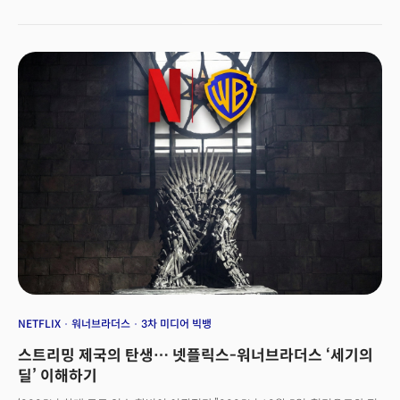
넷플릭스-워너브라더스 ‘세기의 딜’ 이해하기8일 데이비드 엘리슨(David
Ellison)이 이끄는 파라마운트 스카이댄스(Paramount Skydance)는 WBD
전체에 대한 적대적 인수를 선언하며 다시 판을 흔들었다. 파라마운트는
넷플릭스보다 높은 현금 대가를 제시하며 WBD 주주들을 향해 직접적인
구애를 시작했다.👉106조원 넷플릭스-워너 빅딜: 왜 헐리우드는 테크 기업에
무릎 꿇었는가?특히 도널드 트럼프 미국 대통령이 이번 인수전과 관련한
직접적인 의견을 표명하며 정치적 아젠다로까지 사안이 확장되는 분위기다.
트럼프 대통령은 넷플릭스의 인수 합의 발표 후 “문제가 될 수 있다”고 말하며
넷플릭스의 독점력 강화에 대한 우려를 밝혔다. 업계에서는 데이비드 엘리슨
파라마운트 CEO의 부친인 래리 엘리슨(Larry Ellison) 오라클 창업자가 개입,
정치적 역학이 작용할 수 있다는 관측도 제기된다.&nbsp;
NETFLIX
워너브라더스
3차 미디어 빅뱅
스트리밍 제국의 탄생… 넷플릭스-워너브라더스 ‘세기의
딜’ 이해하기