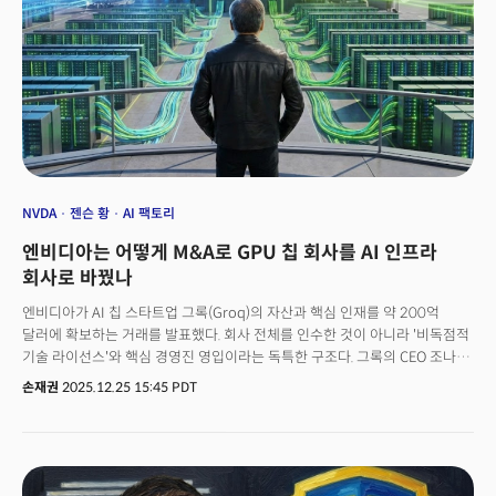
물리적 인프라 확보 전쟁으로 확산하고 있는 것이다.&nbsp;손정의
소프트뱅크 회장은 엔비디아 지분 매각으로 확보한 막대한 현금을 활용, AI
모델을 구동하는 데 필수적인 데이터센터, 전력 등 ‘AI 인프라’를 선점하기
위해 승부수를 던졌다.👉엔비디아는 어떻게 M&A로 GPU 칩 회사를 AI
인프라 회사로 바꿨나
NVDA
젠슨 황
AI 팩토리
엔비디아는 어떻게 M&A로 GPU 칩 회사를 AI 인프라
회사로 바꿨나
엔비디아가 AI 칩 스타트업 그록(Groq)의 자산과 핵심 인재를 약 200억
달러에 확보하는 거래를 발표했다. 회사 전체를 인수한 것이 아니라 '비독점적
기술 라이선스'와 핵심 경영진 영입이라는 독특한 구조다. 그록의 CEO 조나선
로스(Jonathan Ross)와 사장 써니 마드라(Sunny Madra) 등 핵심 리더십이
손재권
2025.12.25 15:45 PDT
엔비디아로 합류한다.젠슨 황 CEO는 내부 이메일에서 "그록의 저지연
프로세서를 엔비디아 AI 팩토리 아키텍처에 통합해 추론 및 실시간 워크로드
범위를 확장할 계획"이라고 밝혔다. 그러면서 "우리는 그록이라는 회사를
인수하는 것이 아니라 인재를 영입하고 IP를 라이선스하는 것"이라고
덧붙였다.이 거래는 2019년 멜라녹스(Mellanox) 인수(69억 달러)를 훌쩍