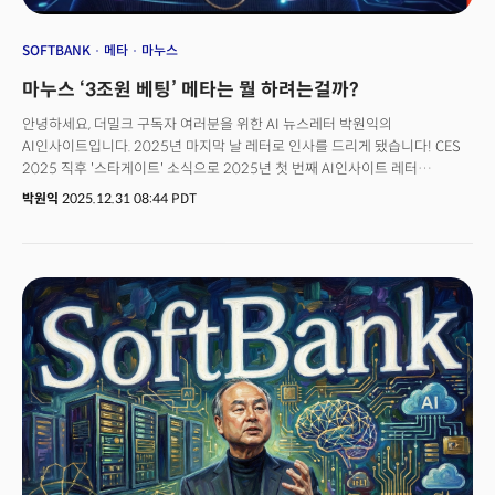
SOFTBANK
메타
마누스
마누스 ‘3조원 베팅’ 메타는 뭘 하려는걸까?
안녕하세요, 더밀크 구독자 여러분을 위한 AI 뉴스레터 박원익의
AI인사이트입니다. 2025년 마지막 날 레터로 인사를 드리게 됐습니다! CES
2025 직후 '스타게이트' 소식으로 2025년 첫 번째 AI인사이트 레터
(뷰스레터 660호)를 보내드렸던 게 엊그제 같은데, 벌써 1년이 흘렀다는 게
박원익
2025.12.31 08:44 PDT
믿기지 않네요. 🙈1년 동안 쉴 새 없이 휘몰아친 AI 이슈 때문에 시간이 더
빨리 흘러간 것 같습니다. 스타게이트 발표 직후에는 중국의 딥시크 쇼크가 전
세계를 뒤흔들었고, 이후 일론 머스크가 선보인 그록3의 부상, 엔비디아 GTC
2025, 구글 I/O 2025 현장 소식, 메타의 스케일AI 인수, 반도체 관세 이슈와
구글 제미나이 3 발표, 오픈AI의 GPT-5.2 론칭과 코드 레드 발령까지.정말 숨
돌릴 틈 없이 이슈가 몰아쳤던 한 해였습니다. 매주 수요일(KST) 보내드린
레터가 총 46통이네요. 더밀크 AI인사이트 레터만 챙겨보셔도 AI 핵심 이슈를
놓치지 않을 수 있게 해드리려는 목표로 달려왔는데, 도움이 되셨을지
모르겠습니다. ☺️더밀크는 2026년 병오년(丙午年)에도 붉은 말, 적토마처럼
쉬지 않고 빠르게 달릴 계획입니다. AI 기술·산업의 시계는 멈추지 않고,
앞으로 더 빨라질 테니까요. 혁신과 변화를 놓치지 않으시려면 고삐를 꼭
잡으셔야 합니다! (구독과 추천, 회원 가입은 사랑입니다) 🙇🏻‍♂️