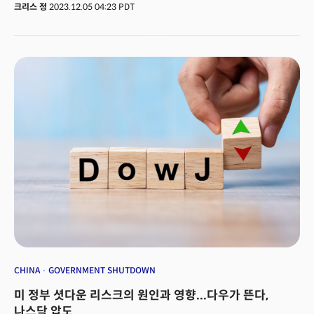
레이몬드 제임스가 랠리의 근본 원인을 공매도의 숏커버링이라는 평가를
크리스 정
2023.12.05 04:23 PDT
내리는 등 랠리에 대한 의문이 제기되는 가운데 광범위한 시장의 강세가
긍정적이라는 주장도 있다.특히 이전과는 다른 광범위한 시장이 전체적으로
지수를 끌어올리면서 시장의 건전성이 긍정적이라는 평이다. 존 스톨츠퍼스
(John Stoltzfus) 오펜하이머 애널리스트는 예상보다 나은 기업의 실적과
시장의 폭(Market Breadth)가 향후 랠리를 이끌 것이란 주장이다. 그는
3분기 기업실적이 예상보다 나은 1.9%의 매출 성장과 4.5%의 이익 증가세를
보였다고 지적하며 S&P500의 11개 섹터 중 8개 섹터가 이익의 성장을
보였다고 전했다. 특히 통신을 비롯해 기술과 임의소비재와 금융이 두 자릿
수의 성장을 보이며 현재 랠리가 건설적이라는 평이다. 다만 연말 랠리 이후
투자자들이 주의해야 할 것이란 분석이다. 그는 연말 랠리 이후 내년 1분기나
2분기에 차익실현 촉매제가 출현할 가능성이 있다고 봤다. 골드만삭스 역시
비슷한 의견이다. 골드만은 올해 말 랠리에 이어 내년 1분기에 S&P500이
4500까지 하락 후, 다시 상반기에 4700까지 회복할 것이란 전망을 내놓았다.
CHINA
GOVERNMENT SHUTDOWN
미 정부 셧다운 리스크의 원인과 영향...다우가 뜬다,
나스닥 압도