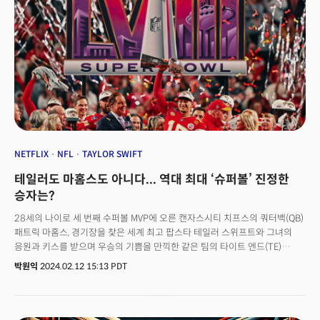
우리는 그들이 우리가 하는 모든 것을 정말 잘하게 되기 전에, 오리지널을
잘하면 됩니다"고 말했다. '하우스 오브 카드'로 오리지널 콘텐츠 제작을
시작한 넷플릭스에게 HBO는 넘어야할 큰 산이었다. 하지만 그로부터 10여년
후인 2025년, 넷플릭스는 HBO를 사버렸다. HBO뿐만이 아니다. 해리포터,
UC유니버스, 반지의 제왕 등 초대형 글로벌 프랜차이즈, 카사블랑카, 오즈의
마법사, 바람과함께 사라지다 등 클래식, 매드맥스, 매트릭스, 블레이드러너,
바비 등 블록버스터, 소프라노스, 유포리아, 테드 라소 등 드라마 시리즈 등
슈퍼IP를 제작, 보유한 워너브러더스 디스커버리(WBD)의 TV·영화
스튜디오와 스트리밍 부문을 720억 달러(약 106조 원)에 인수하기로 한
것이다. 👉 스트리밍 제국의 탄생… 넷플릭스-워너브라더스 ‘세기의 딜’
이해하기넷플릭스의 워너브라더스 인수는 단순히 전략적 움직임 이상의
NETFLIX
NFL
TAYLOR SWIFT
의미를 지닌다. 지난 100년간 전세계 문화 예술은 물론, 정치 경제, 사회까지
테일러도 마홈스도 아니다... 역대 최대 ‘슈퍼볼’ 진정한
지대한 영향을 미친 헐리우드가 실리콘밸리에서 탄생한 테크 기업 넷플릭스에
의해 정복당한 것이다. 또 글로벌 미디어 지형이 넷플릭스가 표준이 되는
승자는?
방식으로 바뀌고 극장 영화 산업의 붕괴는 가속화될 것으로 예상된다. 지난
28세의 나이로 세 번째 수퍼볼 MVP에 오른 캔자스시티 치프스의 쿼터백(QB)
10년간 지속된 '워너브라더스'의 주인 바뀜에 영향을 받지 않았던 한국도
패트릭 마홈스, 경기장을 찾은 세계 최고 팝스타 테일러 스위프트와 그녀의
넷플릭스가 인수함으로써 직접적인 영향권에 들어가게 된다. K-콘텐츠에게
응원과 키스를 받으며 우승의 기쁨을 만끽한 같은 팀의 타이트 엔드(TE)
이번 딜은 '양적 팽창'의 시대가 끝나고 '질적 생존'의 시대가 도래했음을
트래비스 켈시, 매년 큰 화제가 되는 슈퍼볼 하프타임 쇼의 주인공을 맡은 가수
알리는 신호탄이다. K-콘텐츠는 단순히 '재미있는 드라마'를 만드는 것을 넘어,
박원익
2024.02.12 15:13 PDT
어셔. 11(현지시각)일 밤 미국 라스베이거스에서 펼쳐진 캔자스시티 치프스와
해리포터나 배트맨 같은 '거대 글로벌 IP'와 공존하거나, 그들이 채워줄 수
샌프란시스코 포티나이너스의 제58회 슈퍼볼은 숱한 화제를 낳은 경기였다.
없는 빈틈을 파고드는 정교한 포지셔닝이 필요하게 됐다. 더밀크는
슈퍼볼(Super Bowl)은 미식축구 내셔날 리그(NFC) 우승팀과 아메리칸 리그
넷플릭스의 WBD 인수를 글로벌 미디어 지형의 '팍스 넷플리카(Pax Netflixa)'
(AFC) 우승팀이 단 판 승부를 벌이는 미국프로풋볼(NFL) 통합 챔피언십