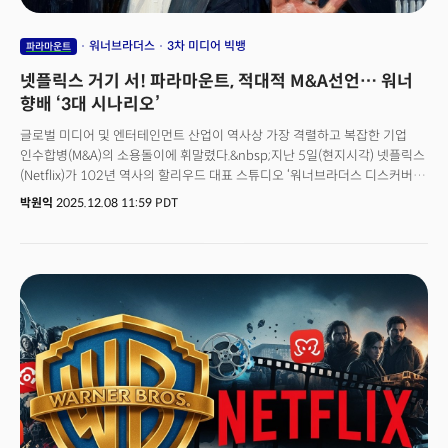
워너브라더스
3차 미디어 빅뱅
파라마운트
넷플릭스 거기 서! 파라마운트, 적대적 M&A선언… 워너
향배 ‘3대 시나리오’
글로벌 미디어 및 엔터테인먼트 산업이 역사상 가장 격렬하고 복잡한 기업
인수합병(M&A)의 소용돌이에 휘말렸다.&nbsp;지난 5일(현지시각) 넷플릭스
(Netflix)가 102년 역사의 할리우드 대표 스튜디오 ‘워너브라더스 디스커버리
(Warner Bros. Discovery, 이하 WBD)’ 인수에 전격 합의했다고 발표한 지
박원익
2025.12.08 11:59 PDT
사흘 만에 새로운 변수가 생긴 것이다.&nbsp;👉스트리밍 제국의 탄생…
넷플릭스-워너브라더스 ‘세기의 딜’ 이해하기8일 데이비드 엘리슨(David
Ellison)이 이끄는 파라마운트 스카이댄스(Paramount Skydance)는 WBD
전체에 대한 적대적 인수를 선언하며 다시 판을 흔들었다. 파라마운트는
넷플릭스보다 높은 현금 대가를 제시하며 WBD 주주들을 향해 직접적인
구애를 시작했다.👉106조원 넷플릭스-워너 빅딜: 왜 헐리우드는 테크 기업에
무릎 꿇었는가?특히 도널드 트럼프 미국 대통령이 이번 인수전과 관련한
직접적인 의견을 표명하며 정치적 아젠다로까지 사안이 확장되는 분위기다.
트럼프 대통령은 넷플릭스의 인수 합의 발표 후 “문제가 될 수 있다”고 말하며
넷플릭스의 독점력 강화에 대한 우려를 밝혔다. 업계에서는 데이비드 엘리슨
파라마운트 CEO의 부친인 래리 엘리슨(Larry Ellison) 오라클 창업자가 개입,
정치적 역학이 작용할 수 있다는 관측도 제기된다.&nbsp;