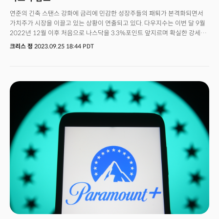
연준의 긴축 스탠스 강화에 금리에 민감한 성장주들의 패퇴가 본격화되면서
가치주가 시장을 이끌고 있는 상황이 연출되고 있다. 다우지수는 이번 달 9월
2022년 12월 이후 처음으로 나스닥을 3.3%포인트 앞지르며 확실한 강세를
연출하고 있다. 이는 금리와 달러의 강세에 타이트해진 금융환경을 반영하는
크리스 정
2023.09.25 18:44 PDT
결과로도 인식된다. 대부분의 성장주는 금리에 민감하고 국제 경제에 노출이
많은 나스닥의 대형주는 달러의 초강세가 통화역풍이 된다는 점에서 나스닥의
부진은 계속될 수 있다는 평이다. 다우지수의 경우 미국 증시의 블루칩 30개로
구성된 지수로 구성이 대부분 가치주로 인식될만큼 탄탄한 펀더멘탈과 경기
회복에 수혜를 받는 기업들로 구성되어 있다. 그만큼 경기 성장이 유지되는
사이클에서는 고금리시대에도 상대적으로 탄력성을 보일 수 있는
기업들이라고 할 수 있다.