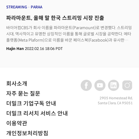
STREAMING
PARAA
파라마운트, 올해 말 한국 스트리밍 시장 진출
바이어컴CBS가 회사 이름을 파라마운트(Paramount)로 변경했다. 스트리밍
시대, 역사적이고 유명한 상징적인 이름을 통해 글로벌 시장을 공략한다. 메타
플랫폼(Meta Plaform)으로 이름을 바꾼 페이스북(Facebook)과 유사한
결정이다. 미국 나스닥(NASDAQ)에 상장되어 있는 이 회사의 주식 티커도
Hajin Han
2022.02.16 18:06 PDT
‘PARAA(클래스 A)’로 바뀐다. 적용은 2월 17일(미국시간) 부터다. 이와 함께
파라마운트는 스트리밍 서비스 파라마운트+(Paramount+)의 60여 개국
글로벌 진출을 발표하고 2022년 말 한국에도 서비스한다고 밝혔다.
회사소개
자주 묻는 질문
2905 Homestead Rd,
더밀크 기업구독 안내
Santa Clara, CA 95051
더밀크 리서치 서비스 안내
이용약관
개인정보처리방침