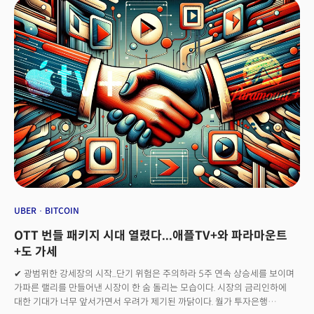
시대가 시작됐다고 분석하고 이번 딜의 의미와 전망. 그리고 한국 정부 및 K
경기다. 가장 큰 미식축구 대회이자 미국에서 가장 큰 스포츠 행사다.치프스는
콘텐츠 산업의 방향을 제언하는 시리즈를 연재한다.
연장 접전 끝에 샌프란시스코 포티나이너스를 꺾고 2년 연속 정상에 오르며
19년 만에 수퍼볼 2년 연속 우승이라는 기록을 세웠고, 최근 5년간 4번
수퍼볼에 진출, 세 번 우승하며 명실상부 ‘치프스 왕조’를 건설했다. 생애 세
번째로 슈퍼볼 MVP에 오른 패트릭 마홈스는 톰 브래디(5회)에 이어 슈퍼볼
MVP를 두 번째로 많이 받은 선수(레전드 쿼터백 조 몬태나와 동률)가 됐다.
전날 일본 도쿄에서 공연을 마친 테일러 스위프트가 8900km를 날아와 남자
친구가 100만달러(약 13억원)을 지불하고 예약해 준 VIP룸에서 경기를
관람했다는 것도 이슈였다.
UBER
BITCOIN
OTT 번들 패키지 시대 열렸다...애플TV+와 파라마운트
+도 가세
✔ 광범위한 강세장의 시작...단기 위험은 주의하라 5주 연속 상승세를 보이며
가파른 랠리를 만들어낸 시장이 한 숨 돌리는 모습이다. 시장의 금리인하에
대한 기대가 너무 앞서가면서 우려가 제기된 까닭이다. 월가 투자은행