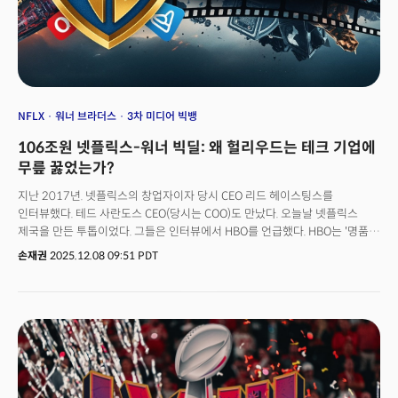
NFLX
워너 브라더스
3차 미디어 빅뱅
106조원 넷플릭스-워너 빅딜: 왜 헐리우드는 테크 기업에
무릎 꿇었는가?
지난 2017년. 넷플릭스의 창업자이자 당시 CEO 리드 헤이스팅스를
인터뷰했다. 테드 사란도스 CEO(당시는 COO)도 만났다. 오늘날 넷플릭스
제국을 만든 투톱이었다. 그들은 인터뷰에서 HBO를 언급했다. HBO는 '명품
드라마'의 대명사였기 때문이다. HBO는 홈 박스오피스(Home Box Office)의
손재권
2025.12.08 09:51 PDT
약자다. 집에서도 HBO를 보려면 유료 방송을 시청하면서도 돈을 더 내야했다.
'웨스트윙' '왕좌의 게임' '프렌즈' '빅뱅이론' 등 시대를 대표하는 드라마를
히트시켰다. 그러나 리드 헤이스팅스는 인터뷰에서 HBO를 넘어설 수 있다고
자신했다. 그는 "HBO는 훌륭한 콘텐츠로 케이블 시장을 재정의했습니다.
HBO는 위대한 콘텐츠 회사이지만 위대한 테크 회사는 아니죠. 이것이
넷플릭스와 HBO의 차이입니다"고 말했다. 테드 사란도스도 "하우스 오브
카드 이후 사람들이 계속 말합니다. 앞으로 넷플릭스는 HBO처럼 되려는
건가요?' 저는 말합니다. 아뇨, 아뇨, 아뇨. HBO가 넷플릭스처럼 되어야 합니다.