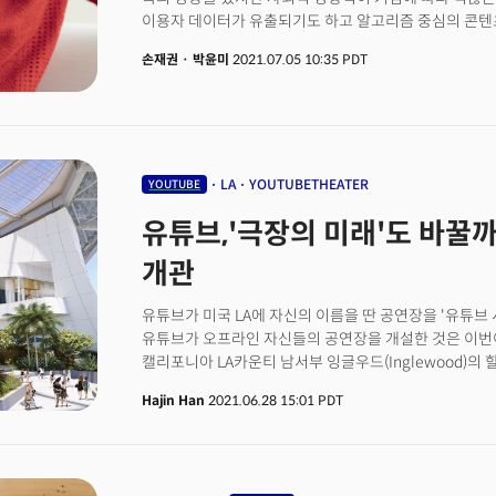
이용자 데이터가 유출되기도 하고 알고리즘 중심의 콘텐
온상이 됐습니다. 특히 페이스북은 이 같은 논란의 중심
손재권
·
박윤미
2021.07.05 10:35 PDT
했습니다. 그럼에도 소셜미디어 회사들의 주가가 상승(페
영향력은 줄어들지 않고 있습니다. 그 이유는 이들은 끊
소셜미디어 회사들의 변신 노력에 대해 브리핑합니다.
LA
YOUTUBETHEATER
YOUTUBE
유튜브,'극장의 미래'도 바꿀까... LA에 첫 '시
개관
유튜브가 미국 LA에 자신의 이름을 딴 공연장을 '유튜브 시어
유튜브가 오프라인 자신들의 공연장을 개설한 것은 이번
캘리포니아 LA카운티 남서부 잉글우드(Inglewood)
콤플렉스 내에 개관한다. LA국제공항(LAX) 인근이며 좌
Hajin Han
2021.06.28 15:01 PDT
지역 미식축구팀 LA램스(Los Angeles Rams)의 구단
Kroenke)이 개발한 곳으로 300에이커(ACE, 36만7
공원이다. 이 곳에는 미국 NFL 소속 LA램즈(Rams)와 차
스테이디움(SoFi Stadium)도 위치해 있다. 유튜브 시어터는 이들 미식축구 경기장 끝에 위치해