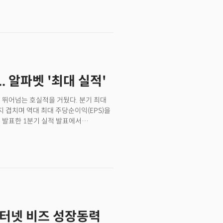
기재개로 둔화될 수 있다는 우려가
0일 상장후, 첫 실적을 발표한 로블록스는
0일(미 현지시간) 실적보고를 통해
 기간보다 140%의 성장세를 보였음을
79% 증가한 4210만명으로 성장했다.
 111%와 128% 증가하면서 팬데믹
부분 해소되었다는 점은 고무적이다.또
. 알파벳 '최대 실적'
매비용(부킹수익)은 6억 5277만 달러로
0만달러를 모두 상회하는 서프라이즈를
적 뛰어넘는 호실적을 거뒀다. 분기 최대
넘는 성장세를 보이면서 경제재개가 되도
지 겹치며 역대 최대 주당순이익(EPS)을
는 점은 고무적이다.실제로 지난 3월
후 발표한 1분기 실적 발표에서
누렸던 붐이 사라질 것으로 예상한다고
사 업체 레피니티브가 추정한
 11%까지 축소될 수 있다고 전망한 바
교하면 166% 폭증했다. 분기 최대
에도 일일 활성 사용자 수는 전년대비
원)를 기록하며 월가 추정치(517억달러)
고 발표하며 우려가 기우였음을 밝혔다.
 온라인 광고 매출이 급증하며 실적 호조를
빗 바주키의 발언에서도 나타난다.
7000억원)로 작년 1분기보다 32.3%
인터넷 비즈 성장동력