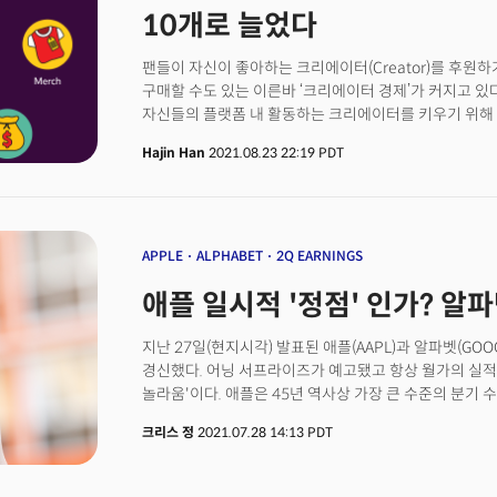
'메타버스' 마케팅을 야심차게 진행하고 있습니다. 하
10개로 늘었다
'핀테크'에 있다고 보고 있습니다. 실제 페북은 수년 동
비즈니스를 해왔습니다. 지금까지 결제 분야는 페이스북
팬들이 자신이 좋아하는 크리에이터(Creator)를 후원
아니었습니다. 지난 12개월간 페이스북은 메세징 플랫
구매할 수도 있는 이른바 ‘크리에이터 경제’가 커지고 있
1000억달러의 결제를 처리했으나 의미 있는 수익을 올
자신들의 플랫폼 내 활동하는 크리에이터를 키우기 위해 
통해 전 세계 사람들이 온라인에서 더 쉽고 빠르게 거래할
유튜브는 지난 8월 23일 유튜브 파트너 프로그램(YPP, YouT
구축하는 게 목표입니다. 그러나 과정은 쉽지 않습니다.
Hajin Han
2021.08.23 22:19 PDT
광고 수익을 공유하는 크리에이터가 200만 명을 넘었다고
'핀테크' 영역에 집중될 수 있기 때문입니다. 이미 바이
크리에이터가 수익을 올리는 방법도 기존 광고나 슈퍼챗 외
스테이블코인이라 해도 세계 금융 시스템을 뒤흔들 수 있
유튜브에 따르면 유튜브의 표준 수익 배분 계약에 따라 
것이기 때문입니다. 페이스북도 이를 잘 알고 있습니다. 
광고 매출의 55%를 나눠가질 수 있다. 이 프로그램은 지난
있는 유일한 방법은 우리의 의도가 정말 문제를 해결할 
유튜브는 지난 3년 동안 광고, 판매 및 기타 서비스 기능
APPLE
ALPHABET
2Q EARNINGS
말했습니다. 즉, "믿어달라"고 외치는 것일 뿐입니다.
35조 70억원) 이상을 지원했다고 강조했다. 지난 2021
애플 일시적 '정점' 인가? 알파
달러를 돌파했다.이 수치는 1년 전 38억1,000만 달러에
제품 책임자인 닐 모한(Neal Mohan)은 “우리는 유
때보다 많은 수익을 전달했다”고 설명했다. 유튜브는 지난
지난 27일(현지시각) 발표된 애플(AAPL)과 알파벳(GOO
(creator-payment programs)은 미국에서만 34
경신했다. 어닝 서프라이즈가 예고됐고 항상 월가의 실적
주장했다. 크리에이터에 지급한 인센티브가 경기 활성화
놀라움'이다. 애플은 45년 역사상 가장 큰 수준의 분기
유튜브는 지역 일자리와 크게 늘었다고 답했다.
(Youtube)의 선전에 힘입어 기록적 수익을 보고했다. 
크리스 정
2021.07.28 14:13 PDT
매출이 성장하고 있고 아이폰의 경우 작년보다 무려 50%에
애플의 주당 순이익(EPS)는 월가의 전망치였던 1.01달
217억 달러의 분기 순익으로 전년대비 93%의 성장을 