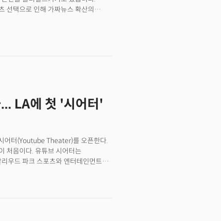
츠 선택으로 인해 가짜뉴스 확산의
이 되면서 평판도가 크게 떨어지기도
이스북은 시가총액 1조달러 돌파)
임없이 변신하기 때문일 것입니다. 오늘은
어터'
터(Youtube Theater)를 오픈한다.
이 처음이다. 유튜브 시어터는
의 할리우드 파크 스포츠와 엔터테인먼트
석은 6000여 석 규모다. 할리우드 파크는
주이자 의장인 스탠 크라운키(Stan
,200평) 규모의 대형 스포츠 엔터테인먼트
저(Charger) 홈구장인 소파이