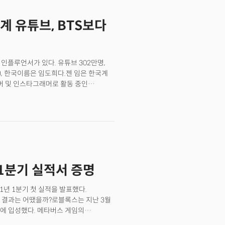
계 유튜브, BTS보다
 인플루언서가 있다. 유튜브 302만명,
m), 한국이름은 임도희다.젠 임은 한국계
버 및 인스타그래머로 활동 중인
타일링, 메이크업, 독서, 라이프스타일
텐츠로 활동 영역을 넓혀가고 있다.2017년
ie)를 론칭, 2018년 100만달러 이상의
 스토리를 만들어냈다. 이 브랜드에는
 국화를 모티브로 한 패션라인까지
 1분기 실적서 증명
1년 1분기 첫 실적을 발표했다.
 결과는 어땠을까?로블록스는 지난 3월
SE)에 입성했다. 메타버스 게임의
 급등하는 폭발적인 상승세를 보였으나