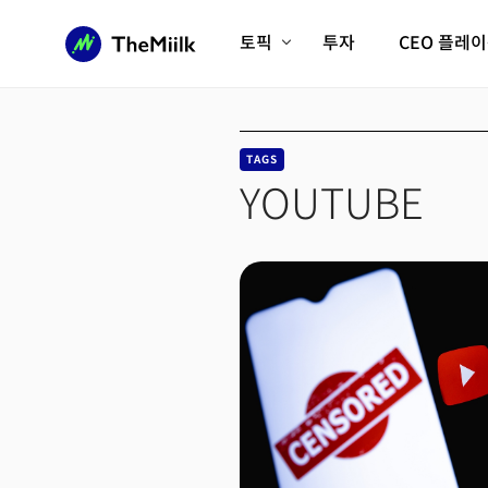
토픽
투자
CEO 플레
에이전틱AI시대
롱제비티/헬스케어
인프라/에너지
미국대전환
TAGS
피지컬AI/로봇
디지털자산
YOUTUBE
AX비즈니스혁명
미래 교육/직업
전체 기사 보기