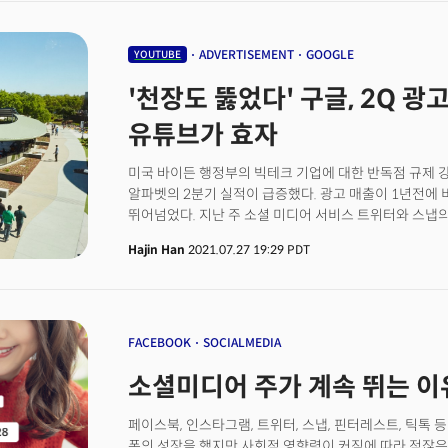
않았다. 알파벳은 2분기 월가 컨세서스였던 주당 19.35
기록, 총 185억 달러의 분기 순익을 창출했다. 구글의 총
69% 증가했다. 두 기업 모두 실적이 예상을 모두 크게
ADVERTISEMENT
GOOGLE
YOUTUBE
하지만 그럼에도 불구하고 주가는 서로 다른 방향을 보이고 
'천장도 뚫었다' 구글, 2Q 광고
동부시각 12:57pm 기준)의 약세를 보이고 있으며 알파
유지하고 있다. 사실 시총 1위의 절대강자인 애플과 서
유튜브가 효자
내내 확실한 승자가 있는 모습이다. 투자자들은 무엇을 
미국 바이든 행정부의 빅테크 기업에 대한 반독점 규제 
알파벳의 2분기 실적이 급증했다. 광고 매출이 1년전에 비
뛰어넘었다. 지난 주 소셜 미디어 서비스 트위터와 스냅의
있다. 시장 지배력 상승을 우려한 미 정부의 규제가 더욱
Hajin Han
2021.07.27 19:29 PDT
매출 전년 대비 62% 상승알파벳(Alphabet)은 2분기
장기화로 마케터와 기업의 온라인 광고가 크게 증가했다
알파벳의 2분기 매출은 전년 동기 대비 62% 증가한 6
영업이익률(operating margin)도 수년 내 최고였다
지난해 초 이후 알파벳의 주가는 배 이상 올랐다.
FACEBOOK
SOCIALMEDIA
소셜미디어 주가 계속 뛰는 이유
페이스북, 인스타그램, 트위터, 스냅, 핀터레스트, 틱톡 
폭의 성장을 했지만 사회적 영향력이 커짐에 따라 적잖