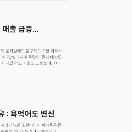
달러를 압도하는 27.65달러의 순이익을
 광고 수익은 504억 달러로 전년대비
 상회했으며 순이익 역시 놀라운 수준이다.
있다. 애플은 현재 장중 -1.25%(미
 매출 급증...
벳은 반대로 +3.34%의 급등세를
치엔진의 절대강자인 구글의 주가는 올해
보고 있는 것일까?
강화 움직임에도 불구하고 구글 지주사
해 70% 가까이 올랐다. 월가 예상도
 디지털 광고 매출도 크게 늘어난 바
 강화될 것으로 전망된다.알파벳, 2분기
 디지털 광고 매출 급증을 이끌었다. 팬데믹
는 설명이다. 광고 부문의 선전으로
19억달러를 기록했다. 매출 호조로
. 이런 실적은 이미 주가에 꾸준히 반영돼
 : 욕먹어도 변신
등 시대가 낳은 소셜미디어 회사들은 큰
은 논란을 불러일으키기도 했습니다.