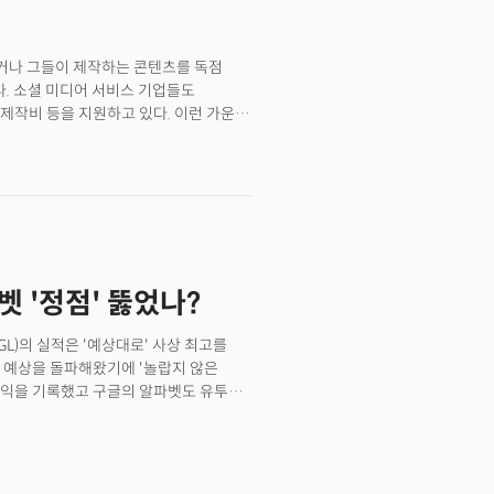
지만 실리콘밸리에서는 그들이 실제 야심은
안 디지털 결제를 용이하게 하는 다양한
에 돈을 벌어다주는 사업은
하거나 그들이 제작하는 콘텐츠를 독점
폼과 소규모 광고주들을 통해 통해
다. 소셜 미디어 서비스 기업들도
리진 못했습니다. 페이스북은 노비 월렛을
제작비 등을 지원하고 있다. 이런 가운데
 수 있는 디지털 결제 시스템을
ube Partner Program)을 통해
 페북에 대한 광범위한 규제가 앞으로
 회사 블로그를 통해 밝혔다. 또
든 정부의 집중 타깃이 된 상황에서 아무리
에도 '슈퍼 땡스' 등 10개로 늘었다.
는 디엠 출시를 마냥 두고 보지만은 않을
파트너 채널은 그들의 비디오로부터 올린
마커스 CEO는 "우리가 신뢰를 얻을 수
 2007년 시작했다. 이와 함께
수 있다는걸 보여주는 것뿐"이라고
을 통해 크리에이터들에게 300억 달러(약
년 2분기 유튜브의 광고 매출은 70억
벳 '정점' 뚫었나?
 비해 84% 상승한 것이다. 유튜브의 최고
튜브 크리에이터와 파트너들에게 과거 어떤
 2019년 크리에이터 지급 프로그램
GL)의 실적은 '예상대로' 사상 최고를
만5,000개의 정규직 일자리를 만들었다고
 예상을 돌파해왔기에 '놀랍지 않은
에 도움을 줬다는 이야기다. 특히
 수익을 기록했고 구글의 알파벳도 유투브
애플의 모든 제품은 연간 최소 12%이상
 가까운 49.78% 증가세를 보였다.
러를 상회하는 1.30달러로 3개월동안
기록했다. 구글의 알파벳도 이에 뒤지지