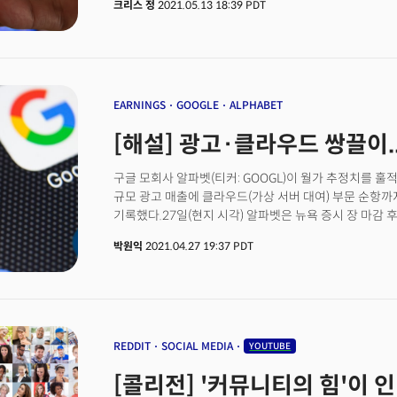
크리스 정
2021.05.13 18:39 PDT
이후 팬데믹으로 급격한 유입세를 보였던 성장흐름이 경
나오면서 이달들어 약 10%가량이 빠졌다.하지만 5월 1
이러한 우려를 상당부분 날렸다. 로블록스는 지난 5월 1
2021년 1분기 매출 3억 8700만 달러로 지난해 같은
공시했다.일일 활성 사용자 수(DAU)도 지난해와 비교해 
특히 13세 이상 사용자 수와 플레이 시간이 전년 동기대비
EARNINGS
GOOGLE
ALPHABET
이후의 폭발적인 성장세가 둔화될 것이라는 우려가 상당
[해설] 광고·클라우드 쌍끌이..
게임내에서 사용하는 가상화폐인 ‘로벅스(Robux)’의 구
이전 가이던스인 5억 5500만달러와 시장의 5억 558
구글 모회사 알파벳(티커: GOOGL)이 월가 추정치를 훌
나타냈다.로벅스의 구매비용이 전년동기대비 161%가 
규모 광고 매출에 클라우드(가상 서버 대여) 부문 순항까
예상만큼 성장이 악화되지 않을 수 있음을 보여주고 있다
기록했다.27일(현지 시각) 알파벳은 뉴욕 증시 장 마감 
동사는 팬데믹이 종식되고 경제가 재개될 경우 그동안 
26.29달러의 조정 EPS를 기록했다고 밝혔다. 시장 조
경고하며 사용자가 플랫폼에서 보내는 총 시간이 2분기에
박원익
2021.04.27 19:37 PDT
15.82달러보다 66% 높고, 작년 1분기(9.87달러)와 비
있다. 하지만 로블록스는 경제재개가 활발히 진행된 4월
기록이다.매출 역시 553억1400만달러(약 61조5000억
37%, 로벅스 구매는 59%에서 61% 상승이 예상된다
를 웃돌았다. 작년 같은 기간보다 34% 늘어난 수치다.
이러한 자신감은 로블록스의 CEO(최고책임자)인 데이
이끌었다. 1분기 광고 매출은 446억8400만달러(약 49조
증가했다.
REDDIT
SOCIAL MEDIA
YOUTUBE
[콜리전] '커뮤니티의 힘'이 