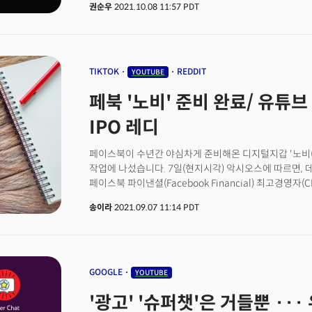
권순우
2021.10.08 11:57 PDT
모순되는 콘텐츠로 광고수익을 창출하지 못하도록 하는 
구체적으로 '기후 변화를 사기로 언급하는 내용', '지구 
'온실가스 배출과 인간의 활동이 기후 변화를 이끌어내고
콘텐츠가 이에 해당합니다. 다만 기후 정책 공개 토론, 기
다루는 것은 문제가 없을 것으로 보입니다. 구글은 다음 
TIKTOK
REDDIT
YOUTUBE
수많은 콘텐츠를 확인하기 위해서 인공지능(AI)과 인적
페북 '노비' 준비 완료/ 유튜브 '
밝혔습니다.👉페이스북 사태에 놀랐나? 구글의 이번 조
관련한 잘못된 정보와 싸우는 기술 플랫폼이 취한 가장 
IPO 레디
조치의 배경은 무엇이었을까요. 구글은 광고주 및 콘텐
콘텐츠를 꺼리고 있기 때문이라고 했는데요. 기후변화를
페이스북이 수년간 야심차게 준비해온 디지털지갑 '노비(N
콘텐츠가 노출되면 부정적인 영향을 미칠 것이라는 불만
작업에 나섰습니다. 7일(현지시각) 악시오스에 따르면, 데이비
결정은 ESG 경영과도 관련이 있죠. 기업의 비재무적인 
페이스북 파이낸셜(Facebook Financial) 최고경영자
지배구조 측면도 투명하게 경영해야 지속 가능한 발전을 할
있다면 그것은 아무런 의심없이 일단 우리를 믿어주는 것
의미에서 미국에서는 최근 빅테크 기업의 '사회적 책임'
송이라
2021.09.07 11:14 PDT
결제 시스템은 현대 금융 시스템의 접근성에 대한 기준을
페이스북이 단적인 예 인데요. 최근 페이스북은 내부고
강조했습니다. 노비는 스테이블코인 '디엠(Diem)'을 
있습니다. "기업의 이익을 위해서는 사회적으로 문제가 
페이스북은 디엠과 노비를 함께 출시할 수 있을 때까지 
지적에 공분을 샀죠. 구글은 최근 행보는 마치 페이스북의 사례를 교훈으로 삼으려는 것 같이
주도 중인 디지털화폐 프로젝트로 당초 '리브라'라는 
보이기도 합니다. 구글은 최근 코로나 백신 관련 허위 주
프로젝트 방향성을 수정하고 이름도 변경했습니다. 페이
GOOGLE
YOUTUBE
탄소 배출을 절감할 수 있는 지도, 신호등 대기시간을 
디엠을 송금하면 기존 방식보다 수수료와 시간을 줄이면
했는데요. 동기가 무엇이었든, 빅 테크들의 이런 노력이 
'광고' '슈퍼챗'은 거들뿐 ··
기대하고 있습니다. 👉페북의 진짜 야심은 메타버스 보
이끌어내는 시작이 될 수 있을 것으로 기대합니다.