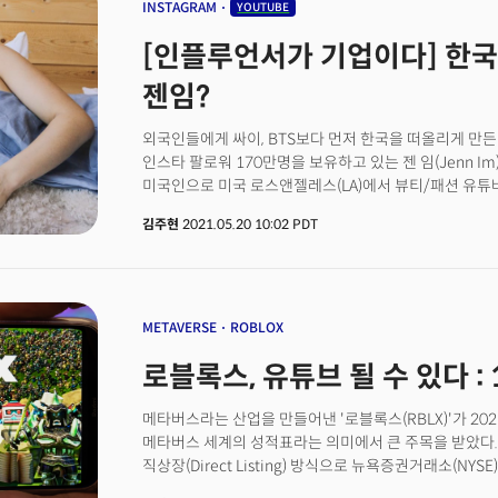
있다.
INSTAGRAM
YOUTUBE
[인플루언서가 기업이다] 한국
젠임?
외국인들에게 싸이, BTS보다 먼저 한국을 떠올리게 만든
인스타 팔로워 170만명을 보유하고 있는 젠 임(Jenn I
미국인으로 미국 로스앤젤레스(LA)에서 뷰티/패션 유튜
인플루언서다. 2010년부터 유튜브를 시작하면서 패션 스
김주현
2021.05.20 10:02 PDT
(명상, 운동), 요리, 일상, 한국 문화소개까지 다양한 콘
8월에는 자신의 정체성을 담아 SPA 패션 브랜드 애기(Egg
매출을 기록하는 기업으로 성장시키면서 기업가로서 성공
젠임이 직접 디자인한 한글이름 의류, 한국의 아름다운
선보이고 있으며 현지인들의 많은 사랑을 받고 있다.
METAVERSE
ROBLOX
로블록스, 유튜브 될 수 있다 :
메타버스라는 산업을 만들어낸 '로블록스(RBLX)'가 202
메타버스 세계의 성적표라는 의미에서 큰 주목을 받았다.
직상장(Direct Listing) 방식으로 뉴욕증권거래소(NY
대장주로써 45달러로 상장직후 약 한달간 83달러까지