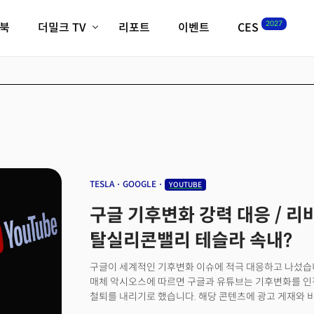
2027
이북
더밀크 TV
리포트
이벤트
CES
전체기사
K-웨이브
최신비디오
비디오
스타트업
혁신원정대
역사 및 개요
인자기(사람,돈,기술 이야기)
필드 가이드
크리스의 뉴욕 시그널
CES2027 with TheM
더밀크 아카데미
TESLA
GOOGLE
YOUTUBE
더웨이브/트렌드쇼
구글 기후변화 강력 대응 / 리
밸리토크
탈실리콘밸리 테슬라 속내?
구글이 세계적인 기후변화 이슈에 적극 대응하고 나섰습니
매체 악시오스에 따르면 구글과 유튜브는 기후변화를 인
철퇴를 내리기로 했습니다. 해당 콘텐츠에 광고 게재와 
한 건데요. 구글은 "기후변화의 근본적인 원인과 존재에