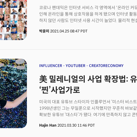
코로나 팬데믹은 인터넷 서비스 각 영역에서 '온라인 커
인해 온라인을 통해 상호작용을 하게 됐으며 인터넷 활동
하지 않던 사람도 인터넷 사용 시간이 늘었다. 물리적 
필요성을 온라인에서 찾으려고 했다. 이에 따라 온라인 
박윤미
2021.04.25 08:47 PDT
오프라인에서 제한된 다수와의 상호작용을 온라인에서 해
콜리전(Coillision) 컨퍼런스 2021에서는 온라인 
이유에 대한 토론이 진행됐다. 팬데믹으로 인한 온라인 
주는 책임과 향후 계획을 더밀크가 취재했다.
INFLUENCER
YOUTUBER
CREATORECONOMY
美 밀레니얼의 사업 확장법: 
‘찐’사업가로
미국의 대표 유튜브 스타이자 인플루언서 ‘미스터 비스트’ 지미
1998년생인 그는 무일푼으로 시작했지만 꾸준히 바보같은
확보한 유튜브 ‘대스타’가 됐다. 여기에 만족하지 않고 콘
기존 형태를 파괴한 프랜차이즈 버거 사업을 시작하고 
Hajin Han
2021.03.30 11:46 PDT
확장하기 위해 투자 회사도 만들었다. 그는 미국의 평범
미디어를 통해 키우고 사업을 구상하며 이를 키우는지 보여