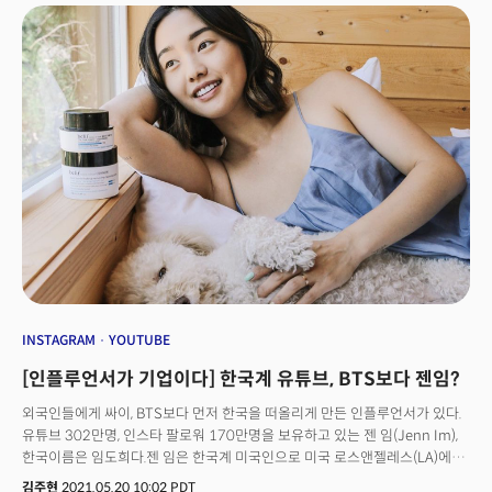
유저들을 나타낸다는 인식이 강해졌을 뿐이다.인플루언서의 개념은 크게
달라진 게 없지만, 이들을 둘러싼 경제와 사업은 진화 중이다. 기술과
인플루언서 수익 플랫폼의 발달로 전통적인 수익원이었던 콘텐츠 광고수익과
브랜드 간접광고, 콜라보레이션을 넘어서 본인들의 비즈니스를 만들고 있다.
여러 비즈니스를 런칭한 후 다각화하는 인플루언서도 있다. 오늘은 다양한
비즈니스 모델을 발굴, 하나의 ‘브랜드'로서 성장하고 있는 대표적인
인플루언서인 크리스 벤체틀러(Chris Benchetler)를 소개한다.
INSTAGRAM
YOUTUBE
[인플루언서가 기업이다] 한국계 유튜브, BTS보다 젠임?
외국인들에게 싸이, BTS보다 먼저 한국을 떠올리게 만든 인플루언서가 있다.
유튜브 302만명, 인스타 팔로워 170만명을 보유하고 있는 젠 임(Jenn Im),
한국이름은 임도희다.젠 임은 한국계 미국인으로 미국 로스앤젤레스(LA)에서
뷰티/패션 유튜버 및 인스타그래머로 활동 중인 인플루언서다. 2010년부터
김주현
2021.05.20 10:02 PDT