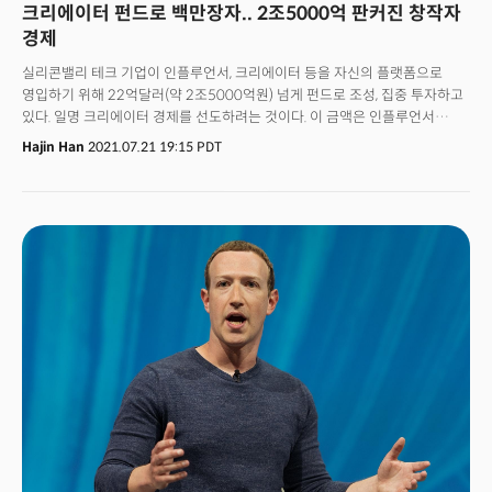
크리에이터 펀드로 백만장자.. 2조5000억 판커진 창작자
경제
실리콘밸리 테크 기업이 인플루언서, 크리에이터 등을 자신의 플랫폼으로
영입하기 위해 22억달러(약 2조5000억원) 넘게 펀드로 조성, 집중 투자하고
있다. 일명 크리에이터 경제를 선도하려는 것이다. 이 금액은 인플루언서
콘텐츠 제작 지원비, 인센티브 등 창작자에게 직접 전달 되고 숏 폼 영상
Hajin Han
2021.07.21 19:15 PDT
콘텐츠 제작 지원 등 오디언스들이 즐겨보는 콘텐츠 제작을 유도하기 위해
제작비를 지급한다. 크리에이터 교육, 콘텐츠 광고 편성 지원 등 간접 지원까지
합치면 그 규모는 배 이상 커진다. 팬들과 크리에이터가 직접 연결되는
크리에이터 경제가 본격 형성되는 모양새다.