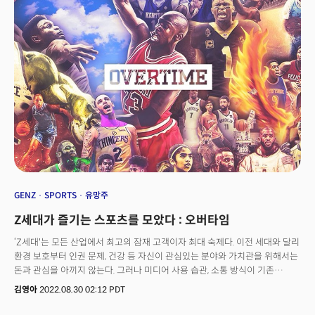
브랜드와 크리에이터가 서로를 찾을 수 있게 도와주는 디지털 마켓플레이스
클러치(Clutch)를 소개한다.
GENZ
SPORTS
유망주
Z세대가 즐기는 스포츠를 모았다 : 오버타임
‘Z세대'는 모든 산업에서 최고의 잠재 고객이자 최대 숙제다. 이전 세대와 달리
환경 보호부터 인권 문제, 건강 등 자신이 관심있는 분야와 가치관을 위해서는
돈과 관심을 아끼지 않는다. 그러나 미디어 사용 습관, 소통 방식이 기존
세대와 달라 예측하기 어려운 소비자이기도 하다.이러한 Z세대의 성향을
김영아
2022.08.30 02:12 PDT
파악하고 이들을 스포츠의 세계로 끌어들이기 위해 먼저 움직이는 기업이
있다. 바로 뉴욕의 스타트업 오버타임(Overtime)이다.