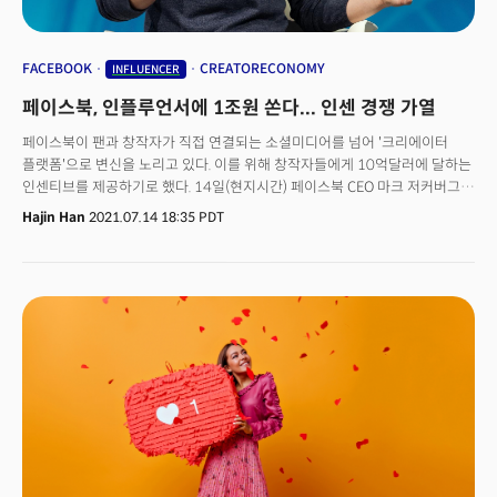
FACEBOOK
CREATORECONOMY
INFLUENCER
페이스북, 인플루언서에 1조원 쏜다... 인센 경쟁 가열
페이스북이 팬과 창작자가 직접 연결되는 소셜미디어를 넘어 '크리에이터
플랫폼'으로 변신을 노리고 있다. 이를 위해 창작자들에게 10억달러에 달하는
인센티브를 제공하기로 했다. 14일(현지시간) 페이스북 CEO 마크 저커버그
(Mark Zuckerberg)는 회사 블로그를 통해 "오는 2022년 말까지 페이스북과
Hajin Han
2021.07.14 18:35 PDT
인스타그램 크리에이터들에게 10억 달러 이상의 제작 인센티브를 제공할
것이다"고 밝혔다.저커버그 CEO는 “수백만 명의 크리에이터가 생활할 수 있는
최고의 플랫폼을 구축하기 위해 10억 달러를 투자할 것이다. 크리에이터에
대한 투자가 우리에게 새롭지는 않지만, 이 사업을 확장하게 되어서 기쁘며
상세 내용은 곧 공개할 것이다”고 말했다. 저커버그는 지난 6월 “오는
2023년까지 크리에이터가 제작한 콘텐츠 및 관련 플랫폼에 대해 수수료를
징수하지 않겠다"고 선언한 바 있다.