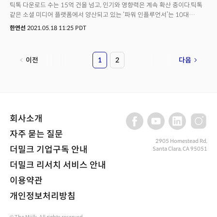
틱톡 다운로드 수는 15억 건을 넘고, 인기와 영향력은 계속 확산 중이다.틱톡
같은 소셜 미디어 플랫폼에서 양산되고 있는 ‘파워 인플루언서’는 10대
팬들이 보기에 왠만한 유명인의 파워를 뛰어넘는다. 미국에서는 Z세대
한연선
2021.05.18 11:25 PDT
인플루언서들이 급부상하면서 이들이 올리는 포스트(Post)의 평균 협찬
가격도 한 건 당 520달러 수준까지 올랐다.경제 잡지 포브스에 따르면 틱톡
상위 7인 인플루언서들은 2020년 한 해에만 100만 달러 이상을 벌어들였다.
이전
1
2
다음
1위를 차지만 애디슨 래 이스터링(Addison Rae Easterling)은 500만 달러,
2위를 차지한 찰리 디아멜리오(Charli D'Amelio)는 400만달러, 3위인 딕시
디아멜리오(Dixie D'Amelio)는 290만달러, 4위 로렌 그레이(Lauren Grey)
는 260만달러, 5위 조쉬 리차드(Josh Richards)는 150만 달러, 6위와 7위를
차지한 마이클 리(Michael Le)와 스펜서엑스 (SpencerX)는 각각
120만달러를 벌어들였다.
회사소개
자주 묻는 질문
2905 Homestead Rd,
더밀크 기업구독 안내
Santa Clara, CA 95051
더밀크 리서치 서비스 안내
이용약관
개인정보처리방침