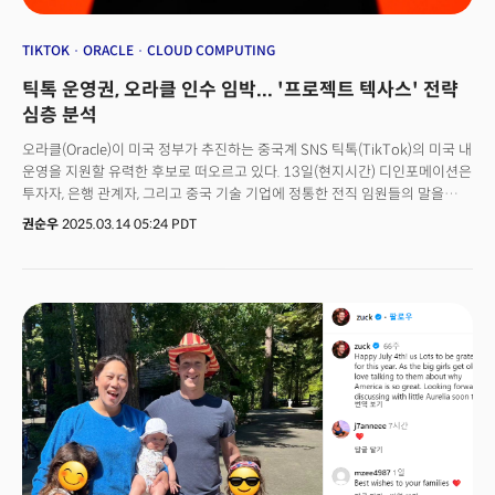
TIKTOK
ORACLE
CLOUD COMPUTING
틱톡 운영권, 오라클 인수 임박... '프로젝트 텍사스' 전략
심층 분석
오라클(Oracle)이 미국 정부가 추진하는 중국계 SNS 틱톡(TikTok)의 미국 내
운영을 지원할 유력한 후보로 떠오르고 있다. 13일(현지시간) 디인포메이션은
투자자, 은행 관계자, 그리고 중국 기술 기업에 정통한 전직 임원들의 말을
인용, "틱톡 모회사인 바이트댄스 경영진은 오라클을 선호하고 있으며, 도널드
권순우
2025.03.14 05:24 PDT
트럼프 전 대통령도 틱톡의 파트너로 오라클을 지지하고 있다"고 전했다. 앞서
트럼프 대통령은 지난 9일 틱톡의 매각에 4개 컨소시엄이 참여해
협상중이라고 밝힌 바 있다. 다만 트럼프 대통령은 구체적인 입찰자의 이름은
공개하지 않았다. 업계에서는 프랭크 맥코트가 이끄는 그룹과 임플로이어닷컴
창업자인 제시 틴슬리 등이 포함된 컨소시엄등이 주목받고 있다. 이런 가운데
복수의 관계자들이 오라클이 유일한 유력 후보라고 입을 모으고 있는 것.
디인포메이션은 "입찰 대표자들이 워싱턴 D.C.에 여러 차례 소환, 입찰을 위한
설득 작업을 벌이고 있다"며 "행정부 내에서도 상당한 정치적 경쟁이
벌어지고 있다"고 전했다.미국 행정부는 '틱톡 금지법'에 근거해 지난 1월
19까지 틱톡을 미국 자본에 매각하라고 명령한 바 있다. 그러나 트럼프
대통령이 취임 직후 매각 기한을 75일 연기하는 행정명령에 서명하면서 매각
기한이 4월 5일로 조정됐다. 현재 틱톡 가치는 약 500억달러에 이르는 것으로