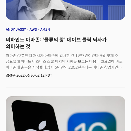
유럽 배송업체 딜리버루 플러스를 이용할 수 있는 혜택을 제공하기
시작했습니다. 아마존은 이미 지난 2019년에 딜리버루의 지분을 인수한 바
있습니다. 미국의 음식 배달 서비스는 치열한 경쟁을 벌이고 있습니다.
코로나19 팬데믹 기간 중 시장 규모가 커졌고, 우버 등 차량 공유 서비스
업체가 음식 배달 시장에 진출하면서 영역을 확장하고 있는데요. 아마존과
ANDY JASSY
AWS
AMZN
같은 빅테크 기업의 시장 진출은 기존 회사들을 긴장하게 만드는 요인으로
비하인드 아마존: '물류의 왕' 데이브 클락 퇴사가
작용할 텐데요. 실제 아마존의 그럽허브 지분 인수 소식에 미국의 음식 배달
플랫폼들의 주가는 요동쳤습니다. 6일 뉴욕증시에서 우버 주가는 3% 이상
의미하는 것
하락했고, 도어대시는 9%나 폭락하는 모습을 연출했습니다.
아마존 CEO 앤디 재시가 아마존에 입사한 건 1997년이었다. 5월 첫째 주
금요일에 하버드 비즈니스 스쿨 마지막 시험을 보고는 다음주 월요일에 바로
아마존에 출근을 시작했다.입사 5년만인 2002년부터는 아마존 창업자인
제프 베조스를 따라 다니며 일을 배웠다. 흔히 ‘샤도우잉(shadowing)’이라고
김선우
2022.06.30 02:12 PDT
하는 이 방식은 아마존 직원의 시야를 넓히고 될성부른 떡잎을 알아보기 위해
만든 제도. 재시는 베조스가 참석하는 회의에 모두 같이 참석했고 일정을
조율했으며 그의 데블스 애드버킷(어떤 사안에 대해 의도적으로 반대의견을
말하는 사람) 역할도 맡았다.아마존이 연회비를 내면 이틀 안에 공짜로 배달을
해주는 프라임 서비스를 론칭할 때 아마존 이사회는 반대했다. 미국과 같은
넓은 나라는 배달망 구축이 어렵고 이용률도 저조할 거라고 생각했기
때문이다. 하지만 베조스는 프라임 서비스를 꼭 해보고 싶었다. 재시는
반대하는 이사들의 역할을 맡아 베조스와 함께 토론 연습을 했다.그 후 20년이
지났다. 지난해 7월 아마존 CEO 자리에 오른 재시는 다시 베조스의 방식에