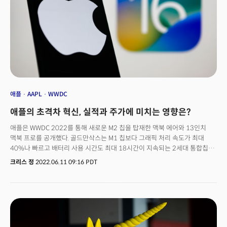
반대를 해야 할 처지에 놓였다. 이번에는 단순히 반대를 위한 반대가 아니라
필요에 의한 반대라는 점이 다를 뿐이다. 그 동안 베조스가 줄기차게 이끌어온
아마존의 성장 속도를 줄이기 위해 브레이크를 밟아야 하기 때문이다.
애플
AAPL
WWDC
애플의 초격차 혁신, 실적과 주가에 미치는 영향은?
애플은 WWDC 2022를 통해 새로운 M2 칩을 탑재한 맥북 에어와 13인치
맥북 프로를 공개했다. 골드만삭스는 M1 칩보다 그래픽 처리 속도가 최대
40%나 빠르고 배터리 사용 시간도 최대 18시간이 지속되는 2세대 통합칩인
M2 칩이 재정적인 측면에서 이번 행사의 핵심이라 판단했다. 웰스파고 역시
크리스 정
2022.06.11 09:16 PDT
애플의 지속적인 반도체 칩 개발이 "인상적이다"고 평가했으며 월가
투자은행인 니드햄은 애플의 iOS 생태계 안에 "소비자를 더 오래 가둘 수 있는
힘을 제공할 것이다"고 분석했다. 다만 또다른 IB인 번스타인은 애플의 M2
업그레이드에 대해 "단기적인 영향은 비교적 중립적일 것이다. 애플의
가치제안을 소비자들은 이해하지 못한다"고 평가했다. 애플 페이의
BNPL(선구매 후결제) 서비스 도입 역시 월가의 주목을 받은 핵심 주제였다.