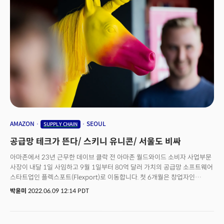
애플은 애플 페이를 통해 연체료 없이 4번에 걸쳐 구매 대금을 지급할 수 있는
애플 페이 레이터(Apple Pay Later) 서비스를 론칭했다. 전세계 아이폰
사용자의 절반이 사용하는 서비스인 애플 페이가 BNPL 서비스에 뛰어들면서
당장 어펌(AFRM)과 블록(SQ)등 대표적인 경쟁자들의 주가 역시 요동쳤다.
아이폰과 연동해 자동차 내부의 라디오나 냉난방 시스템도 제어할 수 있는
카플레이(CarPlay)의 업데이트도 긍정적으로 평가했다. 골드만삭스는
카플레이의 업데이트가 궁극적으로 다른 자동차 관련 서비스로의 진출을
가능케 할 것으로 전망했다. 한편 많은 월가 전문가들이 이번 WWDC 2022를
통해 발표될 것으로 전망했던 개인정보 보호 관련 내용이 없었다는 점은
의외라는 반응이다. 뱅크오브아메리카는 이를 2023년까지 잠재적으로
온라인 광고 타겟팅에 대한 추가 위험이 적어졌다고 메타플랫폼(FB)과 스냅
(SNAP) 등 소셜미디어 기업에 긍정적으로 평가했다.
AMAZON
SEOUL
SUPPLY CHAIN
공급망 테크가 뜬다/ 스키니 유니콘/ 서울도 비싸
아마존에서 23년 근무한 데이브 클락 전 아마존 월드와이드 소비자 사업부문
사장이 내달 1일 사임하고 9월 1일부터 80억 달러 가치의 공급망 소프트웨어
스타트업인 플렉스포트(Flexport)로 이동합니다. 첫 6개월은 창업자인
라이언 피터슨과 함께 공동 CEO로, 그 후부터는 클락이 CEO로 부임할
박윤미
2022.06.09 12:14 PDT
예정입니다.클락은 수천 대의 비행기, 로봇, 트럭, 창고 등 글로벌 물류
네트워크를 통해 아마존을 수십억 달러 규모의 회사로 구축한 베테랑
인사입니다. 스스로를 ‘공급망 괴짜’라고 부르는 클락은 포브스와의