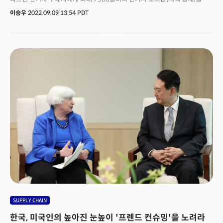
지급한다. 완성차의 경우 북미에서 최종 조립을 해야하는 단서가 달렸다. 이는
이승우
2022.09.09 13:54 PDT
‘해외 우려 국가 (foreign entity of concern)’에서 생산된 배터리 광물과
부품이 사용될 경우, 보조금 지급 대상에서 제외하는 규정을 포함하고 있다.
중국을 배제하려는 의도로 볼 수 있다. 한국 배터리 제조 업체들은 IRA 보조금
혜택을 받기 위해서 북미 지역이나 미국의 FTA(자유무역협정) 체결국에서
채굴 및 가공한 광물의 비율을 당장 내년 1월 부터 40% 이상 올려야 한다.
배터리 주요부품도 북미산으로 50% 이상으로 늘려야 한다. IRA은 이 비율을
점차 높여 2028까지 광물 80%, 부품 100% 를 요구하고 있다.
SUPPLY CHAIN
한국, 미국인의 높아진 눈높이 '프렌드 컨슈밍'을 노려라