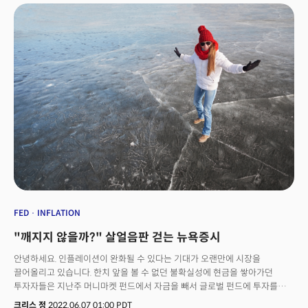
인터뷰에서 “나는 아마존에서 많은 성공을 거두었지만 공급망에서 네트워크
구축, 생성, 설계하는 것을 가장 즐겼다. 그때로 돌아가고 싶다"며 9년된
스타트업으로 옮기는 이유에 대해 설명했습니다.플렉스포트의 목표는 전
세계로 운송되는 상품의 흐름을 더 잘 관리하는 방법을 찾는 것입니다. 클락은
플렉스포트는 “기술과 물리적 세계의 통합"을 통해 공급망 문제로 고통받는
비즈니스들의 문제를 해결할 것이다”며 훌륭한 팀과 파트너가 될 수 있게 된
것은 행운이라고 기대했습니다. 👉 공급망 테크가 뜬다앤디 제시 아마존
CEO의 오른팔인 클락의 스타트업 행은 중요한 시사점이 있습니다. 클락은
아마존에서 가장 중요한 임원 중 한명 이었습니다. 아마존 공급망 괴짜,
서플라이체인 킹으로 불리던 핵심 인사가 스타트업으로 이직한다는 것은
그만큼 큰 기회가 있다는 신호로 풀이됩니다. 실제 지금 미국이 도전받고 있는
핵심 과제 중 하나는 '공급망 붕괴입니다. 중국의 락다운, 우크라이나 전쟁에
따라 글로벌 운송 시스템이 파편화되고 취약해졌습니다. 클락은 "아마존은
구체적인 사용 사례에 대해 매우 구체적으로 해결하고 있다"고 말했습니다.
그는 스타트업으로 이직한 것에 대해 “더 세계적으로, 더 광범위하게 일할 수
있는 기회가 주어져서 흥미진진하다"라고 설명했습니다.클락은 그동안 물류
FED
INFLATION
제국에서 쌓은 실질적 경험과 전문 지식을 플렉스포트에 제공하게 될 것으로
"깨지지 않을까?" 살얼음판 걷는 뉴욕증시
보입니다. 클락과 라이언은 "글로벌 경제 문제가 있음에도 플렉스포트는 향후
몇 년 동안 성장할 수 있는 강력한 위치에 있다"고 확신했습니다. 클락의
안녕하세요. 인플레이션이 완화될 수 있다는 기대가 오랜만에 시장을
플렉스포트로의 이직은 한 사람의 움직임으로 해석되지 않는 이유입니다.
끌어올리고 있습니다. 한치 앞을 볼 수 없던 불확실성에 현금을 쌓아가던
공급망 테크 기업을 눈여겨보세요.
투자자들은 지난주 머니마켓 펀드에서 자금을 빼서 글로벌 펀드에 투자를
시작했습니다. 뱅크오브아메리카에 따르면 지난주 시장의 현금 보따리라 할
크리스 정
2022.06.07 01:00 PDT