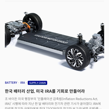
것이다. 셀립스키 CEO는 “허리띠를 졸라매고 싶다면 클라우드가 적합하다”며
“클라우드 컴퓨팅을 이용하면 (컴퓨팅 자원) 사용량이 너무 많거나 적다고
걱정할 필요가 없다. 필요에 따라 쉽게 확장 및 축소할 수 있고 사용한 만큼만
비용을 지불하면 된다”고 했다. 비싼 장비를 사들여 자체 데이터 센터 시설을
구축할 경우 사용량이 급격히 줄거나 늘었을 때 제대로 대응하기 어렵지만,
클라우드는 유연하면서도 효율적인 대응이 가능하다는 설명이다. 셀립스키
CEO는 “제약업체 ‘길리어드(Gilead)’는 클라우드 컴퓨팅을 통해 향후 5년간
600만 달러를 절약할 것으로 추정된다. 농기계 제조사 ‘애그코(AGCO)’는
클라우드로 비용을 78% 줄이면서도 데이터 검색 속도는 오히려 높였다”고
강조했다.
BATTERY
IRA
SUPPLY CHAIN
한국 배터리 산업, 미국 IRA를 기회로 만들어라
조 바이든 미국 행정부의 ‘인플레이션 감축법(Inflation Reductions Act,
IRA)’ 시행에 따라 지난 한 달 배터리와 전기차 관련 기사가 쏟아졌다. IRA에
따르면 전기차 구매자에게 최대 7500달러의 전기차 보고금(세액 공제)를