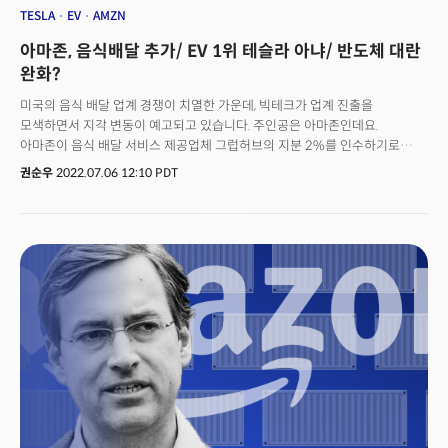
TESLA
EV
AMZN
아마존, 음식배달 추가/ EV 1위 테슬라 아냐/ 반도체 대란
완화?
미국의 음식 배달 업계 경쟁이 치열한 가운데, 빅테크가 업계 진출을
모색하면서 지각 변동이 예고되고 있습니다. 주인공은 아마존인데요.
아마존이 음식 배달 서비스 제공업체 그럽허브의 지분 2%를 인수하기로
합의했다고 CNBC가 6일 보도했습니다. 이에 따라 아마존은 프라임
권순우
2022.07.06 12:10 PDT
회원들에게 향후 1년 간 음식 배달 서비스를 이용할 경우 혜택이 예상됩니다.
프라임 회원들은 일부 그럽허브 주문에 대한 배송료를 면제받을 수 있게
됐는데요. 또 추가 비용 없이 그럽허브 로열티 프로그램의 다른 혜택도 이용할
수 있게 될 전망입니다. 이번 계약에 대해 아마존 프라임의 자밀 가니 부사장은
성명을 통해 "이번 계약을 통해 프라임 멤버십의 가치가 더욱 커졌다"라고
평가했는데요. CNBC에 따르면 그럽허브의 모회사로 네덜란드에 기반을 둔
'저스트 잇 테이크어웨이 닷컴'은 그간 사업구조 개선을 위한 다양한 방안을
모색해왔습니다. 이에 따라 미국 자회사 그럽허브의 매각을 추진해왔는데요.
이번 계약을 기점으로 아마존은 신규 고객 수나 특정 요건이 갖춰지면
그럽허브의 지분을 15%까지 늘릴 수 있다고 CNBC는 전했습니다. '저스트
잇'의 주가는 올해만 60% 이상 하락했습니다.👉 우버, 도어대시 떨고 있나?
아마존은 그간 식료품 관련 사업에 지속적으로 문을 두드려왔습니다. 2억 명
이상의 회원을 보유하고 있는 아마존은 홀푸드의 식료품 할인 서비스도
제공하고 있는데요. 지난 9월에는 영국과 아일랜드의 프라임 회원에게 1년 간