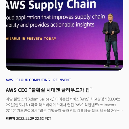
AWS
CLOUD COMPUTING
RE:INVENT
AWS CEO “불확실 시대엔 클라우드가 답”
아담 셀립스키(Adam Selipsky) 아마존웹서비스(AWS) 최고경영자(CEO)는
29일(현지시각) 미국 라스베이거스에서 열린 ‘AWS 리인벤트(re:Invent)
2022’ 기조연설에서 “많은 기업들이 클라우드 컴퓨팅을 활용, 비용을 30%
이상 절감하고 있다”며 이같이 말했다. 적용 범위 확장 및 축소가 자유로운
박원익
2022.11.29 22:53 PDT
클라우드 컴퓨팅의 특성 때문에 이를 도입한 포춘 500대 기업들이 사업
운영에 꼭 필요한 분야(mission critical)에서 비용을 40% 줄일 수 있었다는