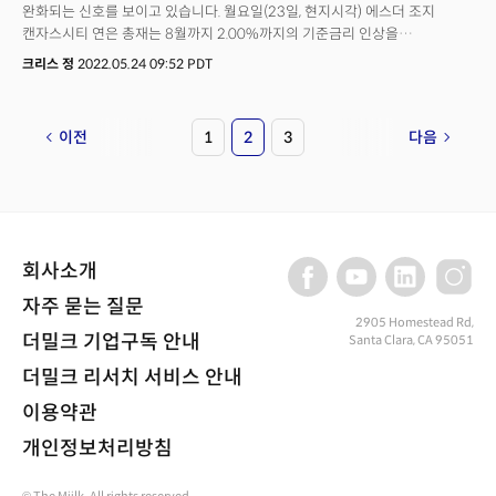
완화되는 신호를 보이고 있습니다. 월요일(23일, 현지시각) 에스더 조지
캔자스시티 연은 총재는 8월까지 2.00%까지의 기준금리 인상을
예고했습니다. 이는 향후 두번의 FOMC 회의에서 각각 50bp 금리인상을
크리스 정
2022.05.24 09:52 PDT
전망한 것으로 점진적이고 완화적인 긴축기조를 반영한다고 볼 수 있습니다.
특히 "인플레이션이 확실히 감소하고 있다는 증거가 있을 경우 추가 긴축에
대한 판단을 할 것."이라며 긴축 완화에 대한 가능성을 보였다는 점에서
이전
1
2
3
다음
비둘기파적인 발언으로 인식됩니다.월요일 애틀란타 로타리클럽에서 연설을
한 라파엘 보스틱 애틀란타 연은 총재 역시 7월까지 금리인상 이후 9월에
인상을 중단할 수 있다고 발언해 주목을 받고 있습니다. 그는 블룸버그와의
인터뷰를 통해 "상황에 따라 9월에 금리인상을 일시 중지하는 것이 의미가
있다."며 상당히 완화적인 긴축 기조를 시사했습니다.에스더 조지와 라파엘
보스틱 연은 총재들의 발언은 지난 11월 이후 처음으로 연준 위원들에게 나온
회사소개
비둘기파적인 발언이라는 점에서 연준의 긴축 기조가 완화될 수 있다는
기대로 다가오고 있습니다. CME페드워치에 따르면 연준 위원들의 발언 이후
자주 묻는 질문
9월 정책회의에서 2.50%까지의 금리인상 베팅은 하루전 52.8%에서 36.6%
2905 Homestead Rd,
더밀크 기업구독 안내
Santa Clara, CA 95051
로 크게 하락했습니다. 시장은 오늘 예정된 제롬 파월 연준의장의 발언에서
긴축 완화 시그널에 대한 기대를 담을 것으로 전망됩니다.
더밀크 리서치 서비스 안내
이용약관
개인정보처리방침