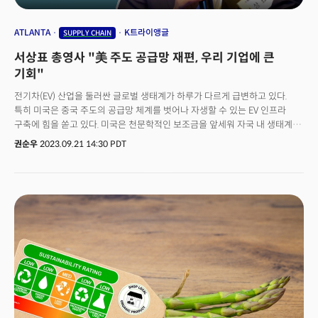
ATLANTA
K트라이앵글
SUPPLY CHAIN
서상표 총영사 "美 주도 공급망 재편, 우리 기업에 큰
기회"
전기차(EV) 산업을 둘러싼 글로벌 생태계가 하루가 다르게 급변하고 있다.
특히 미국은 중국 주도의 공급망 체계를 벗어나 자생할 수 있는 EV 인프라
구축에 힘을 쏟고 있다. 미국은 천문학적인 보조금을 앞세워 자국 내 생태계를
구축하고, 다양한 인센티브 혜택을 제공하면서 글로벌 기업들을 상대로 투자
권순우
2023.09.21 14:30 PDT
유치에 나섰다. 실제로 지난 7월 월스트리트저널(WSJ) 분석에 따르면,
인플레이션 감축법(IRA) 시행 후 1년간 미국의 청정에너지 프로젝트는 140여
건에 달했다. 총 투자규모는 1100억달러로 집계됐다. 주로 한국, 일본, 중국
등에 본사를 둔 기업 프로젝트 규모가 전체 미국 정부 지출의 60%를 넘는
것으로 조사됐다. 또 대규모 투자 프로젝트 20개 중 15개는 대부분 배터리
공장 투자인 것으로 조사됐다. 미국 조지아주를 비롯한 남동부 지역은 한국을
비롯한 해외 기업들의 투자 거점으로 급성장하고 있다. 지난 7월
주애틀랜타대한민국총영사관에 부임한 서상표 총영사는 최근 더밀크와 만난
자리에서 EV 핵심 거점이 된 미 남동부의 지리적 중요성을 거듭 강조했다. 서
총영사는 "미래 핵심 산업 부문에서 한국과 미국 간 협업이 이뤄지고 있다"며
"반도체, EV, 배터리 등 다양한 부문의 파트너십이 진행되고 있다"고 설명했다.
그는 전 세계적으로 전기차 시장을 놓고 치열한 경쟁에 돌입하고 있다고