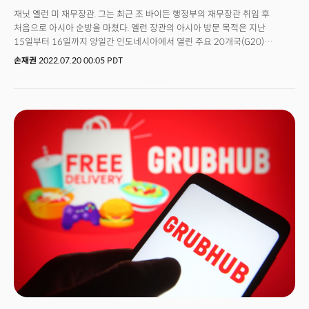
재닛 옐런 미 재무장관. 그는 최근 조 바이든 행정부의 재무장관 취임 후
처음으로 아시아 순방을 마쳤다. 옐런 장관의 아시아 방문 목적은 지난
15일부터 16일까지 양일간 인도네시아에서 열린 주요 20개국(G20)
재무장관-중앙은행 총재 회의에 참석하기 위한 것. 인도네시아에 가기 앞서
손재권
2022.07.20 00:05 PDT
일본을 방문하고 G20 참석 이후엔 미국으로 귀국하기 전에 한국을 들러 한미
경제동맹에 대해 굳건히 하고자 했다.옐런 장관의 이번 아시아 순방의 핵심
메시지는 ‘한국 방문’에서 나왔다. 그는 19일 서울 강서구 마곡동의
LG사이언스파크를 찾아 공개 발언을 통해 동맹국간 공급망을 구성하는
‘프렌드 쇼어링’에 대해 공식 언급했다. 그는 한국 기업이 반도체와 배터리
분야에서 미국 투자가 늘고 있다는 사실을 언급하면서 "이런 경제 관계가 더
돈독해지면서 세계 경제가 탄력받고 더 건강해진다"고 말했다.