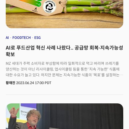
언급하면서 "미국을 중심으로 세계 공급망이 재편되고 있다"고 강조했다. 특히
"조지아주를 비롯한 미 남동부가 중요한 거점이다. 한국 정부 입장에서도 가장
중요한 경제동맹 핵심 지역으로 떠올랐다"고 강조했다. 그는 "EV, 배터리,
반도체 분야의 공급망을 잘 들여다봐야 한다"며 "미국 주도의 공급망 구축이
잘 이뤄지는 것은 우리 기업에게는 기회가 될 것"이라고 전망했다. 서상표
부총영사와 손재권 더밀크 대표와의 인터뷰를 질의응답으로 정리했다.
AI
FOODTECH
ESG
AI로 푸드산업 혁신 사례 나왔다.. 공급망 회복∙지속가능성
확보
MZ 세대가 주력 소비자로 부상함에 따라 일회적으로 먹고 버리며 쓰레기를
양산하는 것이 아닌 리사이클링, 업사이클링 등을 통한 '지속 가능한' 식품에
대한 수요가 늘고 있다. 하지만 문제는 지속가능한 식품의 '목표'를 설정하는
것. 환경 성과를 투명하게 측정하고 보고하는 데 많은 시간과 비용이 들기
황재진
2023.06.24 17:00 PDT
때문이다. ‘환경 추적성’이란 공급망을 따라 제품이 환경에 미치는 영향을
추적하는 기능을 말한다. 이는 장기적으로 프로세스를 간소화하고 개선하는
데 도움이 될 수 있다.케임브리지 대학교 공학과의 선임 연구원 라일리 지아
(Lili Jia), 케임브리지 비즈니스 스쿨의 마케팅 교수 자이디프 프라부(Jaideep
Prabhu), 케임브리지 대학의 산업 지속 가능성 연구 책임자 스티브 에반스
(Steve Evans)는 최근 영국 식음료 부문의 101개 회사를 대상으로 설문
조사를 실시하고 그 결과를 하버드 비즈니스 리뷰에 게재했다.