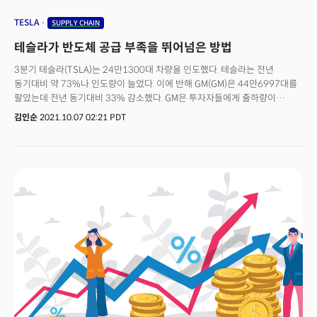
TESLA
SUPPLY CHAIN
테슬라가 반도체 공급 부족을 뛰어넘은 방법
3분기 테슬라(TSLA)는 24만1300대 차량을 인도했다. 테슬라는 전년
동기대비 약 73%나 인도량이 늘었다. 이에 반해 GM(GM)은 44만6997대를
팔았는데 전년 동기대비 33% 감소했다. GM은 투자자들에게 출하량이
20만대 단위로 감소할 것이라고 미리 경고했다. GM은 차량용 반도체 수급이
김인순
2021.10.07 02:21 PDT
어려워지며 생산량에 영향을 미칠 것을 예측했다. 글로벌 자동차 반도체
부족은 올해 최대 화두였다. 향후 1년 이상 더 지속될 것이라는 전망이
지배적이다. 테슬라는 이런 공급망 대란 속에 다른 양상을 보였다. 배런스는
테슬라가 3분기에 약 62만7000대 차량을 인도할 것이라고 보도했다.
2020년 1분기에 비해 100% 증가한 수치다. 테슬라는 자동차 공장을
풀가동하고 있다. 부품 부족으로 공장을 돌리지 못하는 다른 자동차 기업과
비교된다.