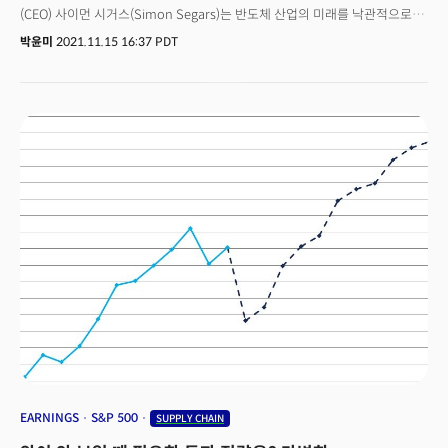
(CEO) 사이먼 시거스(Simon Segars)는 반도체 산업의 미래를 낙관적으로
보지만 현재의 위기를 해결하는 데에 시간이 걸릴 것이며 공급망 혼란은
박윤미
2021.11.15 16:37 PDT
2022년 혹은 그 이상 지속될 것으로 전망했다.11월 초 포르투갈 리스본에서
열린 유럽 최대 기술 컨퍼런스 2021 웹 서밋(2021 Web Summit)의 핵심
주제 중 하나는 글로벌 칩 부족 문제였다. 시거스 CEO는 반도체 산업에서
일하면서 “이렇게 극단적인 상황은 처음 본다"며 문제의 심각성을 알렸다.
그는 칩 부족의 요인은 디지털 세계 가속화와 팬데믹으로 꼽았다.시거스
CEO는 단순히 칩을 더 생산하는 것이 해결방법이 아님을 주장했다. 칩 제조
과정은 매우 복잡하고 비싸다. 더 많은 공장을 세우는 것도 중요하지만 칩
제조가 집중되어 있는 아시아와의 지정학적 긴장 측면에서 확실한 해결책은
아니라고 전했다. 그는 “칩 제조를 위해 전체 생태계 시스템이 연관되어
있다"며 공급망 문제 해결을 위해 공급자, 고객, 정부 등 “모든 플레이어의
협업”을 강조했다.또한 그는 이것이 단기적으로 끝날 문제가 아니라며 앞으로
몇 년 동안 수십억 달러를 지출해야 할 것이라고 말했다. 그는 반도체 산업은
현재 새로운 용량을 추가하기 위해 매주 약 20억달러를 지출하고 있으며 이
투자가 5년 이내에 50%를 더 증가할 것으로 예상했다.시거스 CEO는 이번
컨퍼런스에서 칩 부족 사태의 배경, 칩 혁신 아이디어 및 앞으로 나아갈 방향을
나눴다. 다음은 발표 요약이다.
EARNINGS
S&P 500
SUPPLY CHAIN