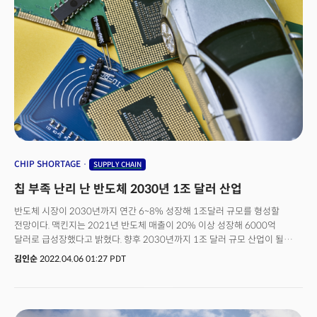
오거스타로 돌아온 것은 지난 26년간의 그의 프로 경력 중에서 가장 최근의
승리"라고 전했다. 지난 2020년 마스터스에서 아쉽게 2위를 차지한 임성재는
개막 첫날 3연속 버디에 이글까지 기록하면서 5언더파로 선두를 차지했다.
둘째날인 8일에는 2오버파로 3언더파로 순위가 두 계단 내려 앉았다.
CHIP SHORTAGE
SUPPLY CHAIN
칩 부족 난리 난 반도체 2030년 1조 달러 산업
반도체 시장이 2030년까지 연간 6~8% 성장해 1조달러 규모를 형성할
전망이다. 맥킨지는 2021년 반도체 매출이 20% 이상 성장해 6000억
달러로 급성장했다고 밝혔다. 향후 2030년까지 1조 달러 규모 산업이 될
것으로 예측했다. 반도체 시장 성장은 자동차와 데이터 스토리지, 무선 통신
김인순
2022.04.06 01:27 PDT
산업이 이끌 전망이다. 이들 산업이 반도체 성장에 70%를 차지한다. 자동차
산업은 반도체 성장에 핵심이다. 자동차에 자율주행과 e모빌리티와 같은
애플리케이션이 들어가면서 산업 구조가 변화하고 있다. 이런 변화를
수용하는데 반도체가 필수다. 맥킨지는 자동차용 반도체 수요가 3배 증가할