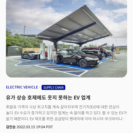
것으로 내다봤다. 2030년 전기자동차 중 SEA(Society of Automotive
Engineers) 레벨 4 자동차의 반도체 비용은 4000달러 정도다. 내연엔진 SEA
레벨 1 자동차는 반도체 비용이 500달러 수준이다. 8배나 늘어난다. 자동차
산업은 2021년 반도체 수요의 8%를 차지했다. 향후 10년 후 자동차 산업은
13~15%를 차지할 전망이다. 이후 20%대까지 증가할 것으로 예측된다.
컴퓨팅과 데이터 저장 시장도 반도체 수요를 이끈다. AI와 클라우드 컴퓨팅을
지원하는 서버에 반도체는 필수다. 5G 전환이 지속되고 있는 무선 통신과
스마트폰도 반도체 수요가 높은 부문이다.
ELECTRIC VEHICLE
SUPPLY CHAIN
유가 상승 호재에도 웃지 못하는 EV 업계
휘발유 가격이 사상 최고치를 계속 갈아치우며 전기차(EV)에 대한 관심이
높다. EV 수요가 증가하고 있지만 업계는 속 앓이를 하고 있다. 팔 수 있는 EV가
없기 때문이다. EV 제조를 위한 공급망이 팬데믹에 이어 러시아-우크라이나
침공으로 더욱 혼란에 빠졌다.EV 제조사는 차량용 반도체 수급에 어려움을
김인순
2022.03.15 19:04 PDT
겪고 있다. 물론 내연기관 자동차 기업도 똑같은 문제를 풀어야 한다. 가솔린