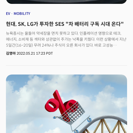
EV
MOBILITY
현대, SK, LG가 투자한 SES "차 배터리 구독 시대 온다"
뉴욕증시는 올들어 약세장을 면치 못하고 있다. 인플레이션 영향으로 테크,
에너지, 소비재 등 섹터와 상관없이 주가는 낙폭을 키웠다. 이런 상황에서 지난
5일간(16~20일) 무려 24%나 주식이 오른 회사가 있다. 바로 고성능
하이브리드 리튬메탈 이차전지 및 소프트웨어 개발업체 SES AI(티커 SES)다.
김영아
2022.05.21 17:23 PDT
이 회사는 SK, 현대자동차, LG 등 국내 주요 대기업들이 투자, 화제가 됐다.
SK그룹은 이 회사의 3대 주주다. 상하이 지사에 이어 지난 3월엔 한국 지사도
설립했다. 전기차 최대 소비 시장과 배터리 최대 생산 시장에 연달아 진출한
셈이다.이 회사는 MIT 연구실에서 출발한 전기차 원자재 인텔리전스
소프트웨어 기업이면서 고성능 리튬메탈 2차 전지를 제조한다. 배터리 생산에
필요한 원자재 공급망을 인공지능으로 관리해주는 것이 차별점으로 지난
2022년 2월 4일 뉴욕증시에 상장됐다. SES가 주목받는 이유는 차세대
배터리 중 하나로 꼽히는 리튬메탈 배터리를 개발하고 있기 때문이다. GM과는
미국 보스턴 인근에 2023년까지 리튬메탈 배터리 시험 생산 공장을 설립할
예정이며, 2025년 최종 상용화를 목표로 하고 있다. 이 회사의 또 다른 강점은
공급망 문제를 해결하려는 '소프트웨어 기업' 이라는 점이다. 배터리와 칩 같은
전기차 부품을 만드는 원자재의 가격은 전기차 수요 증가로 지속적으로
오르고 있다. 지속적인 인플레이션이 전기차의 지속 가능성을 위협하는