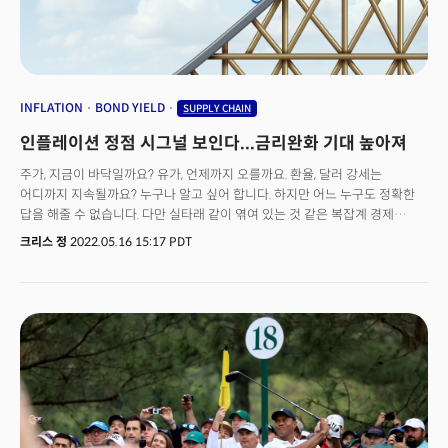
셈이다. 여기에 우크라이나 침공 같은 지정학적 위기로 글로벌 공급망의
안정성도 낮아졌다.이 문제를 데이터와 AI로 해결하려 한다. 치차오 후
(Qichao Hu) SES AI 대표는 파이낸셜타임스의 ‘퓨처 오브 더 카(Future of
the Car)’ 컨퍼런스에서 최근 불거지고 있는 전기차의 공급망 이슈와 전기차
생태계의 지속 가능성 문제를 함께 해결하기 위한 방안을 밝혔다. 다음은 주요
대담 전문이다.
INFLATION
BOND YIELD
SUPPLY CHAIN
인플레이션 정점 시그널 보인다...금리완화 기대 높아져
주가, 지금이 바닥일까요? 유가, 언제까지 오를까요. 환율, 달러 강세는
어디까지 지속될까요? 누구나 알고 싶어 합니다. 하지만 어느 누구도 정확한
답을 해줄 수 없습니다. 다만 실타래 같이 엮여 있는 것 같은 복잡계 경제
상황을 알 수 있는 단 하나의 시그널이 있다면 바로 '피크 인플레이션' 여부일
크리스 정
2022.05.16 15:17 PDT
것입니다. 즉, 지금, 인플레이션의 정점일까? 여부입니다. 주식시장에 투자하고
있다면 현재 S&P500이 20% 가까이 하락한 상황에서 그 원인을 알아야
해결책을 찾을 수 있기 때문입니다. 지난해까지 전문가들은 인플레이션이
수요의 단기적인 폭발과 이를 감당하지 못하는 생산으로 인해 생긴
수급불균형 문제 때문에 발생한 일시적인 요인으로 봤습니다. 하지만
수급불균형 문제는 시간이 지날수록 해결되는게 아니라 더욱 악화가
됐습니다. 호스에 물을 틀고 구멍을 조금씩 틀어막으면 물줄기는 더욱 강하게
뿜어져 나오기 마련이죠. 그렇게 공급망이라는 구멍은 계속해서 틀어막혀졌고
수요라는 물줄기를 감당하지 못한 호스의 압력, 즉 물가는 높아져만 간거죠.
상황이 위험하다고 판단한 연준은 결국 특단의 조치를 취하게 됩니다. 시장에