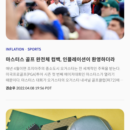
흐르는 물 자체를 줄여버려서 압력을 낮춰야겠다고 판단합니다. 물가라는
압력이 확실히 낮춰질때까지 연준은 호스를 잠그겠다는 입장을 확실히
보여줬고 시장이라는 물고기들은 물이 사라질 것이라는 공포에 미쳐 날뛰고
있는 모습이 현재 자산시장의 모습입니다.
INFLATION
SPORTS
마스터스 골프 완전체 컴백, 인플레이션이 환영하더라
매년 4월이면 조지아주의 중소도시 오거스타는 전 세계적인 주목을 받는다.
미국프로골프(PGA)투어 시즌 첫 번째 메이저대회인 마스터스가 열리기
때문이다. 마스터스 대회가 오거스타의 오거스타 내셔널 골프클럽(파72)에서
지난 7일(현지시간) 개막했다. 오는 10일까지 이어지는 마스터스는 최근 몇년
권순우
2022.04.08 19:56 PDT
간 열렸던 마스터스 대회 중에서도 가장 주목받는 대회로 치러지고 있다.
올해는 코로나19 이후 완전체로 돌아왔다. 팬데믹 여파로 제한됐던 갤러리
입장이 전면적으로 허용됐고, 대회 개막 하루 전에 열리는 파3 콘테스트도
열렸다.무엇보다 마스터스 흥행을 좌우하는 '골프황제' 타이거우즈의 귀환이
가장 눈길을 끈다. 우즈는 지난해 2월 자동차 전복사고로 중상을 입고 재활에
매진해왔다. 16개월 만에 복귀한 우즈는 대회 첫날 1언더파 71타를 치면서
화려한 부활을 알렸다. 포브스지는 "골프 역사상 가장 위대한 선수가