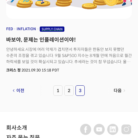
FED
INFLATION
SUPPLY CHAIN
바보야, 문제는 인플레이션이야!
안녕하세요.시장에 여러 악재가 겹치면서 투자자들은 한동안 보지 못했던
수준의 조정을 겪고 있습니다. 9월 S&P500 지수는 8개월 만에 처음으로 월간
하락세를 보일 것이 확실시되고 있습니다. 추세라는 것이 참 무섭습니다. 올해
내내 S&P500은 단 한 번도 50일 이동평균선 (이평선)아래에 2일 이상
크리스 정
2021.09.30 15:18 PDT
머무른 적이 없었지만 지난주 3일을 머물렀습니다. 별것 아닌 것 같지만,
이전의 패턴이 무너졌다는 점은 변화가 있다는 것을 시사하기도 합니다.
시장은 결국 50일 이평선 위에서 일주일을 견디지 못하고 다시 하락하기
다음
이전
1
2
3
시작했습니다. 물론 시장의 투자심리가 이렇게 악화된 것이 단순히
이동평균선의 움직임에 좌우된 것은 아닙니다. 거시 경제의 펀더멘탈이
악화된 것이 주가에 반영이 됐다고 봐야 할 것입니다. 현재 하락장을 이해하기
위해서는 시장의 고점이 어디에 있었는지, 하락이 언제부터 어떤 이유로
시작되었는지 이해하는 것이 중요할 것입니다. S&P500의 고점은 9월
1일이고 하락이 시작된 것은 9월 3일입니다. 네, 바로 노동부의 고용지표가
회사소개
발표된 시점입니다. 9월 3일 발표된 노동부의 8월 고용지표는 정말
'충격적'이라고 해도 과언이 아니었죠. 75만의 신규고용을 기대한 시장에
자주 묻는 질문