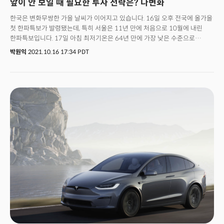
앞이 안 보일 때 필요한 투자 전략은? 다변화
한국은 변화무쌍한 가을 날씨가 이어지고 있습니다. 16일 오후 전국에 올가을
첫 한파특보가 발령됐는데, 특히 서울은 11년 만에 처음으로 10월에 내린
한파특보입니다. 17일 아침 최저기온은 64년 만에 가장 낮은 수준으로
떨어졌습니다.미국 증시도 변화무쌍합니다. 경제는 최악으로 치닫고 있는데
박원익
2021.10.16 17:34 PDT
(에너지 위기로 인한 전력난, 원자재 가격 급등에 따른 인플레이션 우려) 뉴욕
증시는 연일 상승했습니다. 이유는 무엇이었을까요? 지난주 증시를 밀어 올린
가장 큰 동력은 역시 기업의 ‘실적’이었습니다. 15일(현지시각) 뉴욕 증시 3대
지수는 3분기 어닝 시즌(실적 발표) 기대감에 힘입어 일제히 상승
마감했습니다. 특히 이날 개장 전 보고된 골드만삭스(티커: GS) 실적이 시장
추정치를 크게 웃돌며 기대감을 키웠습니다. 주간 단위로도 다우존스, S&P
500, 나스닥 모두 상승세를 기록했습니다. 다음 주에는 19일 넷플릭스(티커:
NFLX), 20일 테슬라(티커: TSLA) 등 빅테크 기업의 실적 발표가 예정돼
있습니다. 넷플릭스는 흥행작 ‘오징어게임’ 효과, 테슬라는 판매 호조와
비트코인 효과로 양호한 실적을 발표할 것으로 추정되고 있습니다. 그러나
아직 마음을 놓기는 이릅니다. 공급망 붕괴와 인플레이션이라는 위험 요인이
여전히 도사리고 있기 때문입니다.