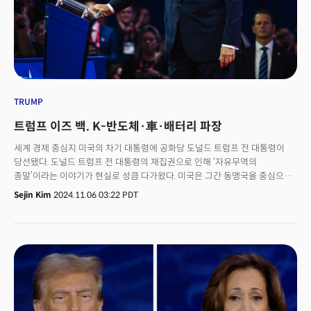
시행하기 위해 미국 정부의 각 부처를 동원할 것"이라고 보도했다. 매체는
트럼프 행정부에 참여할 가능성이 있는 인사들의 말을 인용 "군대부터, 해외
외교관에 이르기까지 모든 수단을 동원할 것"이라고 부연했다. 또
러닝메이트였던 JD 밴스는 연간 100만 명을 추방할 수 있을 것이라고
추산했다. 실제 트럼프는 지난 2017~2021년 재임 기간 동안 추방 규모를
확대하려고 애쓴 바 있다.
TRUMP
트럼프 이즈 백. K-반도체·車·배터리 파장
세계 경제 중심지 미국의 차기 대통령에 공화당 도널드 트럼프 전 대통령이
당선됐다. 도널드 트럼프 전 대통령의 재집권으로 인해 ‘자유무역의
종말’이라는 이야기가 현실로 성큼 다가왔다. 미국은 그간 동맹국을 중심으로
제조업 사슬을 만들고 혜택을 부여해왔다. 한국은 이 가치사슬의 중요한
Sejin Kim
2024.11.06 03:22 PDT
행위자 중 하나였다. 그러나 보호무역주의, '아메리카 퍼스트(미국
우선주의)'를 주장하는 트럼프 후보의 재집권으로 인해 한미 무역관계가
재편될 가능성이 커졌다. 현 바이든 행정부가 실시한 경제 정책의 대대적인
변화로 인해 국내 경제의 상당 부분을 차지하는 수출에 부정적인 영향을 줄
것이라는 전망이 지배적이다. 한국 경제에서 두 가지 주목해야 할 사항은 현재
조 바이든 행정부 하에서 시행되고 있는 1) 관세 정책과 2) 미국에 공장을
건설하면 보조금을 주는 반도체칩과학법(CHIPS and Science Act of 2022,
이하 칩스법), 인플레이션감축법(IRA) 등 정책의 향방이다. 👉 [웨비나 안내]