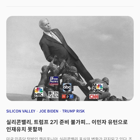
오바마의 진면목을 볼 수 있었는데요. 연단에 서서 그는 "그녀는 할 수 있다"고
외쳤습니다. 이 구호는 16년 전 오바마 전 대통령이 선거 구호로 사용했던
"우리는 할 수 있다(Yes, We Can.)"에서 따온 겁니다. 미국 최초의 여성
대통령을 세워보자며 호소했습니다. 오바마 전 대통령의 아내 미셸도 연단에
올라 '희망', '아메리칸 드림', '통합'과 같은 미국의 기본적인 가치를 이어가야
한다고 목소리를 높였습니다. 전당대회 3일차 21일(현지시간)에도 민주당은
분위기를 한껏 끌어올렸습니다. 일리노이주 시카고 유나이티드 센터에서 열린
전당대회에는 빌 클린턴 전 대통령까지 가세해 해리스를 지지하면서 총공세에
나섰습니다. 클린턴 전 대통령은 트럼프 전 대통령을 향해 "무대에 오를
때마다 나(me)를 강조하며 노래를 시작하는 테너와 같다"면서 "해리스가
대통령이 되면 당신(you)로 시작할 것"이라며 비판과 찬사를 동시에
보냈습니다. 전날 해리스가 후보 지명을 수락한데 이어, 팀 월즈 미네소타
주지사도 부통령 후보 지명을 수락하면서 민주당이 대선 후보를
공식화했습니다. 해리스 진영은 확실히 분위기를 탄 모습입니다. 해리스
부통령이 3~5%차로 트럼프 전 대통령을 앞선다는 여론조사 결과가 속속
나오고 있고, 지난 2020년 대선에서 바이든 대통령이 패했던
노스캐롤라이나가 공화당 우세 지역에서 '경합' 지역으로
재분류됐습니다. 이른바 해리스 효과(Harris Effect)가 나타나고 있는 건데요.
SILICON VALLEY
JOE BIDEN
TRUMP RISK
대선 후보가 80대 바이든에서 50대 여성으로 교체됨에 따라 '투표'에
실리콘밸리, 트럼프 2기 준비 불가피... 이민자 유턴으로
참여하려는 젊은 유권자, 비백인, 여성 유권자들이 늘어나고 있고, '트럼프-
바이든' 사이에서 갈등하던 부동표를 흡수하고 있는 것으로 해석됩니다.
인재유치 못할까
하지만 분위기를 탄다고 승리하는 것은 아니겠지요. 트럼프가 총상을 입고
미국 민주당 텃밭인 캘리포니아, 실리콘밸리 표심의 변화가 감지되고 있다. 조