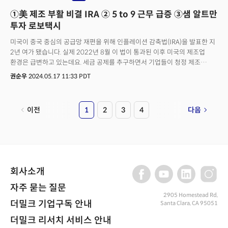
투자자 중 일부가 바이든에게 등을 돌리고 있다"고 전했다. 다만 실리콘밸리의
①美 제조 부활 비결 IRA ② 5 to 9 근무 급증 ③샘 알트만
민주당 지지는 여전히 견고하다. 당장 등을 돌리고 있다는 일부 반응에
대해서는 과장된 측면이 있다는 평가도 나온다. 디인포메이션에 따르면
투자 로보택시
벤처캐피털리스트들이 민주당에 기부한 펀드는 공화당의 네 배 이상인 것으로
미국이 중국 중심의 공급망 재편을 위해 인플레이션 감축법(IRA)을 발표한 지
알려졌다. 매체는 "실리콘밸리의 트럼프 지지 자금이 대폭 증가할 것 같지는
2년 여가 됐습니다. 실제 2022년 8월 이 법이 통과된 이후 미국의 제조업
않다"며 "다수의 중도 성향 인사들은 공개적으로 트럼프를 지지하기보다는
환경은 급변하고 있는데요. 세금 공제를 추구하면서 기업들이 청정 제조
조용히 지지할 가능성이 크다"고 덧붙였다.
프로젝트에 수십 억 달러를 투자하고 있고, 그 결과 전기자동차, 배터리,
권순우
2024.05.17 11:33 PDT
태양전지 등을 생산하기 위해 수십 개의 공장이 미 전역에 들어섰습니다.
구체적인 통계가 이를 반영합니다. 법 시행 첫해 39개 주에서 860억 달러의
투자가 이뤄졌는데요. 오토모티브 다이브 조사에 따르면 2022년 8월 이후 올
이전
1
2
3
4
다음
4월까지 미국 내 305개 신재생 에너지 프로젝트가 시작됐는데요. 자본투자는
1231억달러에 달했고, 10만 5454개의 일자리가 창출됐습니다. 특히 전체
프로젝트의 49.5%가 우리나라를 비롯한 해외 기업 투자인 것으로
조사됐습니다. 투자 분야는 전기차(EV)와 배터리에 집중됐습니다. 특히 EV
프로젝트는 134개로 조사됐고, 투자규모는 776억달러로 나타났습니다. EV
분야 일자리는 5만 7400개가 늘었습니다. 프로젝트 단위로는 '에너지 효율'
회사소개
분야가 133건으로 뒤를 이었고, 투자 규모로는 배터리와 스토리지 분야가
49개 프로젝트에서 216억달러의 투자가 이뤄졌습니다. 태양광 분야 투자가
자주 묻는 질문
68개 프로젝트에서 138억달러의 투자가 이뤄졌는데요. 2만 5100개의
2905 Homestead Rd,
더밀크 기업구독 안내
Santa Clara, CA 95051
일자리를 창출하면서 EV 부문 일자리에 이어 두 번째로 많은 일자리를 만들어
낸 것으로 조사됐습니다.👉 한국 기업 프로젝트 36개로 1위... 조지아 등
더밀크 리서치 서비스 안내
남부에 72개 집중 지역별로는 미국 남부 지역으로 투자가 집중됐습니다. EV의