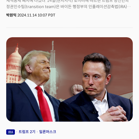
세액공제 폐지에 나섰다. 14일(현지시각) 로이터에 따르면 트럼프 당선인의
정권인수팀(transition team)은 바이든 행정부의 인플레이션감축법(IRA)에
근거한 전기차 세액공제 폐지를 계획 중이다. 로이터에 따르면 석유 에너지
박원익
2024.11.14 10:07 PDT
회사 콘티넨털 리소스 설립자인 해럴드 햄과 더그 버검 노스다코타 주지사가
이끄는 에너지 정책팀이 이런 방안을 논의하는 것으로 알려졌다.
트럼프 2기
일론머스크
IRA