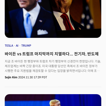
바이든 행정부 시절 추진했던 ‘인플레이션 감축법(IRA)’과 ‘반도체지원육성법
(CHIPS Act)’ 등이 미국 내 제조업과 투자를 유도, 글로벌 자본을 흡수하는
역할을 하고 있다. 여기에 한국의 불안한 정세까지 맞물리면서, 자산가와
기업들의 미국행이 더욱 가속화되고 있다.빌드블록은 최근 한국 기업의 미국
진출을 지원하는 솔루션 사업부를 신설, 이를 지원하고 있다. 현재 국내 반도체
기업과 협력해 텍사스 오스틴 지역에 산업단지를 개발 중이며, 건설사와 함께
LA 팰리세이드 화재 지역 재건 프로젝트도 추진하고 있다. 또 K-컬처 붐에
맞춰 미국에 매장을 오픈하려는 F&B 브랜드와의 협업도 활발히 진행 중이다.
👉 빌드블록 채용공고 보러가기
TESLA
AI
TRUMP
바이든 vs 트럼프 마지막까지 치열하다... 전기차, 반도체
지금 조 바이든 현 행정부와 트럼프 차기 행정부의 신경전이 한창입니다. 기술,
제조업계는 바짝 긴장 중이죠. 미국 대통령 당선인 측에서 조 바이든 정부가
시행한 주요 지원법을 재검토할 수 있다는 입장을 밝히면서입니다. 이에 조
바이든 행정부는 차기 행정부가 법안을 철회할 수 없도록 집행에 속도전을
Sejin Kim
2024.11.30 17:39 PDT
내고, 트럼프 정부는 이를 강하게 비판 중입니다. 민주당 개빈 뉴섬
캘리포니아주 주지사는 “연방정부와 상관없이 계속 지원법을 추진하겠다”며
트럼프 2기 행정부 실세인 일론 머스크의 테슬라를 지원대상에서
제외했습니다. 트럼프 2기 행정부와 각을 세울 의지를 표명한거죠.