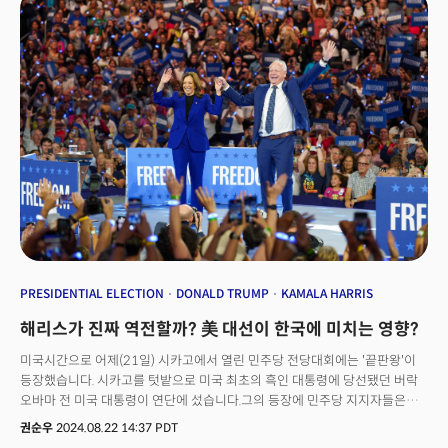
도발하는데 성공했다. 해리스가 트럼프의 후보 자질에 대해 언급하거나,
ABC방송이 실시간 팩트체킹을 통해 바이든 행정부 시절의 범죄율 급증이나
낙태권에 대한 트럼프의 주장에 대해 반박하자 언성을 높이는 모습을 보였다.
보수 성향의 폭스뉴스의 브릿 흄도 분석가 마저도 "거의 해리스가
승리했다"고 평가했다. 또 CNN은 해리스 캠프 자문위원들의 말을 인용해
"해리스가 이슈에 대한 강력한 통제력을 보였으며 경제, 외교, 낙태 등 핵심
이슈에 대해 잘 전달했다. 특히 트럼프의 심기를 건드리는데 성공했다"고
분석했다. 여론조사 결과가 이를 반영한다. 로이터 통신이 지난 11일부터
이틀간 입소스와 공동으로 전국의 등록 유권자 1405명을 대상으로 실시한
최신 여론조사(오차범위 ±약 3%p)결과에 따르면 해리스 부통령이 트럼프
전 대통령에 5% 포인트 앞서는 것으로 나타났다. 해리스 부통령은 47%의
지지율을 기록했고, 트럼프 대통령의 지지율은 42% 였다. 오차범위 이내지만
리드폭이 지난달말 같은 기관의 조사 때보다 소폭 커진 것이다. 또 로이터-
입소스 최신 조사 결과에 따르면 이번 TV토론에서 해리스 부통령이 이겼다고
답한 응답자는 53%를 기록했다. 반면 트럼프 전 대통령 승리라고 답한
PRESIDENTIAL ELECTION
DONALD TRUMP
KAMALA HARRIS
응답자는 24%에 머물렀다. 2배 이상의 응답자가 해리스에 손을 들어줬다.
해리스가 진짜 역전할까? 美 대선이 한국에 미치는 영향?
이에 트럼프 전 대통령은 TV토론회 이후 애리조나주 투손에서 진행한
유세에서 "해리스를 상대로 기념비적인 승리를 거뒀다"고 자평했다.
미국시간으로 어제(21일) 시카고에서 열린 민주당 전당대회에는 '끝판왕'이
그러면서도 "3번째 토론은 없을 것"이라고 했다.
등장했습니다. 시카고를 텃밭으로 미국 최초의 흑인 대통령에 당선됐던 버락
오바마 전 미국 대통령이 연단에 섰습니다.그의 등장에 민주당 지지자들은
환호했는데요. 그간 오바마는 카멀라 해리스 부통령이 대선 후보로 지명된
권순우
2024.08.22 14:37 PDT
이후에도 좀처럼 의견을 드러내지 않고 두문분출 했습니다. 오랫만에 '연설가'