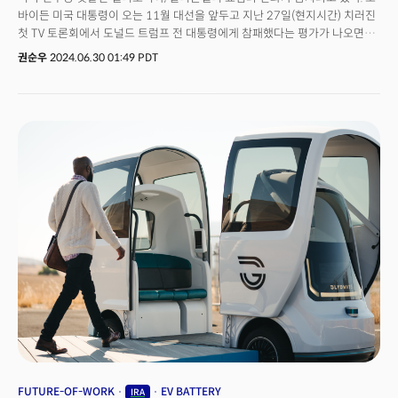
주먹을 치켜든 모습을 보면서 트럼프 2기가 확실하다는 평가가 나온 것이
바이든 미국 대통령이 오는 11월 대선을 앞두고 지난 27일(현지시간) 치러진
불과 한 달 전의 일이었습니다. 여전히 선거인단 투표 예상 득표 수에서는
첫 TV 토론회에서 도널드 트럼프 전 대통령에게 참패했다는 평가가 나오면서
트럼프 후보가 앞서 있는 것이 사실입니다. 투표가 끝나고 개표할 때까지 절대
이런 분위기가 더욱 고조되고 있다. TV 토론의 후폭풍은 미국 정가를 흔들고
예단하지 말아야 합니다. 2024년 미 대선의 중요한 시사점은 미국 사회가 큰
권순우
2024.06.30 01:49 PDT
있다. 민주당 진영에서는 후보를 교체해야 한다는 목소리가 높고, 후보 교체
변화를 겪고 있고, 이런 변화가 선거를 통해 나타나고 있다는 점입니다. 미국은
시나리오에 대한 구체적인 논의도 시작된 것으로 알려졌다. 트럼프
예전보다 더 다양해졌지만, 정부와 정치가 이를 제대로 반영하지 못하고
진영에서는 "사실상 선거는 끝났다"고 승리 선언을 하고 있다. 디인포메이션은
있으며 정치적 양극화는 더욱 심화되고 있습니다. 또한, 이번 대선에서
"실리콘밸리에서 트럼프에 대한 지지가 본격화될 가능성이 높아졌다"고
미국인들은 경제 문제를 어느 때보다 심각하게 바라보고 있습니다.이에 따라,
분석했다. TV를 통해서 드러난 바이든 대통령의 모습이 고령의 나이는 물론,
한국도 미국 정치와 경제 변화에 큰 영향을 받는 만큼, 실시간으로 변하는
대통령으로서의 역장에 대한 우려를 강화시켰다는 것이다. 링크드인 공동
미국의 상황을 면밀히 모니터링하고 이에 대한 대응 정책(대책)을 마련해야 할
창업자로 대표적인 바이든 지지자로 알려진 리드 호프만의 고문 드미트리
것입니다.
멜혼은 "조 바이든이 끔찍한 밤을 보냈다"면서 "트럼프의 재선 가능성이
높아졌다"고 언급했다. 이를 두고 디인포메이션은 "실리콘밸리에서 변화의
조짐을 반영한 것"이라고 전했다. 이어 "중도 성향의 부유층은 트럼프의 낮은
세금과 규제 완화 정책을 통한 경제 회복을 기대하며 그에게 표를 던질
가능성이 있다"고 전망했다. 그간 트럼프 전 대통령은 실리콘밸리와 교류를
강화하기 위한 움직임을 보여왔다. 그는 이달 초 영향력 있는 투자자인
데이비드 색스의 자택에서 모금 행사를 개최한 바 있다. 또 팔란티어의 고문
제이콥 헬버그 등 일부 인사를 영입한 것으로 알려졌다. 데이비드 색스 TV
토론 이후 소셜 미디어 X통해 생방송 중 대통령의 실수를 비판했다. 그는
"바이든이 토론을 감당할 수 없다면 쿠바 미사일 위기 이후 가장 위험한 외교
정책 상황을 어떻게 처리할 수 있겠는가? 이제 벼랑 끝에서 물러날 때"라고
썼다. 또 최근 뉴욕타임스는 "마크 앤드레센과 같은 실리콘밸리의 저명한
FUTURE-OF-WORK
EV BATTERY
IRA