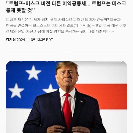
"트럼프-머스크 비전 다른 이익공동체... 트럼프는 머스크
통제 못할 것"
트럼프 재선은 전 세계 정치, 경제 사회적으로 어떤 의미가 있을까? 미국과
한국을 연결하는 크로스보더 미디어 더밀크(The Miilk)는 8일, 미국 대선 이후
경제와 산업, 자산 시장에 미칠 영향을 분석하는 웨비나를 개최했다.
웨비나에서는 트럼프의 재선이 확정된 이후 경제, 산업, 자산 시장 등에 미칠
김기림
2024.11.09 13:39 PDT
영향을 다루며, 한국 기업과 투자자들이 대비해야 할 사항에 대해 심도 있게
다뤘다. 이번 웨비나는 손재권 더밀크 대표와 송인근 WSQ미디어 대표가
대담자로 참여해 트럼프 재선의 정치적, 경제적 의미를 분석하고, 한국
기업들이 선제적으로 준비해야 할 대책을 제시했다. 사회는 권순우 더밀크
서던플래닛장이 맡았다.