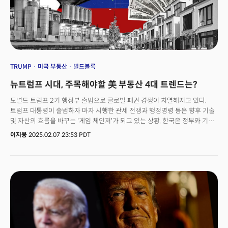
TRUMP
미국 부동산
빌드블록
뉴트럼프 시대, 주목해야할 美 부동산 4대 트렌드는?
도널드 트럼프 2기 행정부 출범으로 글로벌 패권 경쟁이 치열해지고 있다.
트럼프 대통령이 출범하자 마자 시행한 관세 전쟁과 행정명령 등은 향후 기술
및 자산의 흐름을 바꾸는 '게임 체인저'가 되고 있는 상황. 한국은 정부와 기업,
개인 등 경제 주체가 한번에 큰 영향을 받고 있다. 미국으로의 자산 이전
이지웅
2025.02.07 23:53 PDT
흐름이 거세지고 있는 것. 대미 환율 급등에도 한국의 미국 주식 투자
규모는지난 2019년 약 39조 원에서 2024년 108조 원으로 2.7배 증가했다.
(한국은행, 환율 1400원 기준).&nbsp;미국 부동산 투자 열기도 가열되고
있다. 실리콘밸리, 뉴욕, LA 등 미국 주요 지역에 거점 오피스를 두고 부동산
종합 서비스를 제공하는 한국계 스타트업 빌드블록(대표 정지원, BuildBlock)
에 따르면, 미국 부동산 관련 상담 문의는 트럼프 대통령 출범 이후 전년 대비
5배 이상 급증했다. 특히, 1000억 원 이상의 자산을 보유한 패밀리 오피스나
기업 고객들의 미국 부동산 매입·투자 트렌드가 두드러지게 나타나고
있다.&nbsp;이러한 흐름의 주요 배경으로는 미국의 리쇼어링 정책이 꼽힌다.