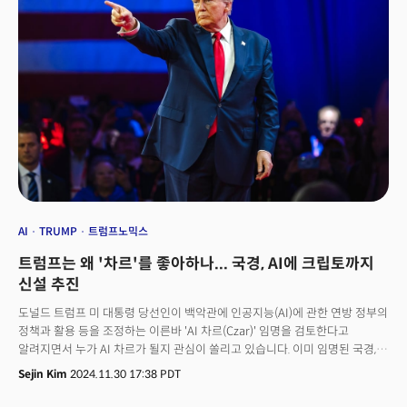
AI
TRUMP
트럼프노믹스
트럼프는 왜 '차르'를 좋아하나... 국경, AI에 크립토까지
신설 추진
도널드 트럼프 미 대통령 당선인이 백악관에 인공지능(AI)에 관한 연방 정부의
정책과 활용 등을 조정하는 이른바 'AI 차르(Czar)' 임명을 검토한다고
알려지면서 누가 AI 차르가 될지 관심이 쏠리고 있습니다. 이미 임명된 국경,
에너지 차르에 이어 AI, 가상화폐까지 임명되면 트럼프 3기 행정부 동안 최소
Sejin Kim
2024.11.30 17:38 PDT
4명의 '차르'가 임명될 것으로 예상됩니다. 트럼프 대통령 당선인은 왜
'차르'를 두려하는 것일까요?