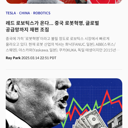
TESLA
CHINA
ROBOTICS
레드 로보틱스가 온다... 중국 로봇혁명, 글로벌
공급망까지 재편 조짐
중국에 가히 ‘로봇혁명’이라고 불릴 정도로 로보틱스 시장에서 빠르게
올라오고 있다. 현재 로봇 산업의 빅4는 화낙(FANUC, 일본), ABB(스위스/
스웨덴), 야스카와(Yaskawa, 일본), 쿠카(KUKA, 독일 태생이지만 2015년
중국 유통 업체 Midea그룹이 인수)다. 이들의 공통점은 수십 년의 업력, 코봇,
Ray Park
2025.03.14 22:51 PDT
로봇, 여러 산업 등 광범위한 제품 포트폴리오에서의 대량 생산 능력이다,
하지만 연구개발(R&D) 비율은 비교적 낮다. 차세대 로봇을 만드는 자본
집약적이고 위험 지향적인 탓. 이 사이를 중국이 빠르게 기회를 틈타 올라오고
있다. 세미애널리시스와 IFR에 따르면 중국은 2018년 직원 1만명당 로봇
수에서 상위 10위에 들지 못했지만, 2024년에는 직원 1만명당 470대의
로봇을 탑재, 독일을 제치고 세계 3위를 차지할 것으로 보인다. 중국의 연간
로봇 설치 규모는 일본, 미국, 한국, 독일 등 4개국의 합을 훨씬 웃돈다.