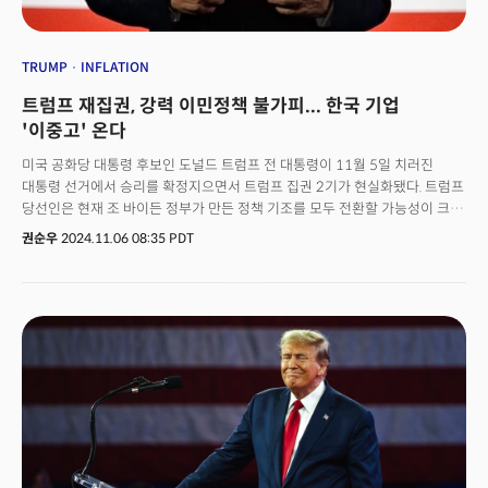
TRUMP
INFLATION
트럼프 재집권, 강력 이민정책 불가피... 한국 기업
'이중고' 온다
미국 공화당 대통령 후보인 도널드 트럼프 전 대통령이 11월 5일 치러진
대통령 선거에서 승리를 확정지으면서 트럼프 집권 2기가 현실화됐다. 트럼프
당선인은 현재 조 바이든 정부가 만든 정책 기조를 모두 전환할 가능성이 크다.
이런 가운데 미국 공화당이 4년 만에 상원 다수당 자리를 탈환하면서
권순우
2024.11.06 08:35 PDT
대통령과 상, 하원을 모두 공화당이 차지할 전망이다. 차기 트럼프 정부의 국정
주도권이 더욱 강화될 수 있다는 의미다. 가장 극적인 변화는 이민정책에서
두드러질 전망이다. 트럼프 전 대통령은 대선 캠페인 내내 가장 중요한
공약으로 불법 이민자 추방 문제를 내걸었다. 그는 남부 국경을 통해 불법
이민자 유입이 급격하게 늘었고, 살인 전과가 있는 범죄자가 1만 4000명
가까이 미국에 유입, 각종 범죄를 저지르고 있다는 주장을 되풀이해왔다.
결론적으로 이런 그의 주장은 사실 여부를 떠나 미국 유권자들의 상당한
신뢰를 얻은 것으로 풀이된다. 트럼프 전 대통령은 불법 이민자 문제 해법으로
'추방'을 내걸었다. 취임 첫날부터 가장 먼저 미국 역사상 최대 규모의 추방
작전을 펼치겠다고 공언한 만큼, 현실화할 가능성이 크다. 로이터 통신도 6일
(현지시간) 트럼프 후보가 당선을 확정 지은 뒤 "트럼프가 대규모 추방 계획을