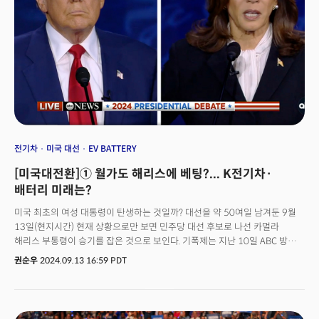
미 대선 후폭풍 긴급 진단… 내 월급∙주식 어떻게 되나?
전기차
미국 대선
EV BATTERY
[미국대전환]① 월가도 해리스에 베팅?... K전기차·
배터리 미래는?
미국 최초의 여성 대통령이 탄생하는 것일까? 대선을 약 50여일 남겨둔 9월
13일(현지시간) 현재 상황으로만 보면 민주당 대선 후보로 나선 카멀라
해리스 부통령이 승기를 잡은 것으로 보인다. 기폭제는 지난 10일 ABC 방송
주최로 진행된 TV 토론회였다. 조 바이든 대통령이 후보에서 자진 사퇴한
권순우
2024.09.13 16:59 PDT
이후, 공화당 대선 후보인 도널드 트럼프 전 대통령과 해리스 부통령이 사실상
처음으로 격돌하는 자리였다. 미국 대통령 선거는 다양한 변수가 나올 수
있지만, TV 토론 결과에 따라 미 대선 판도가 바뀔 수 있어 토론회 전부터 전
산업군과 투자 업계가 촉각을 곤두세웠다. 토론회에서 해리스는 트럼프를