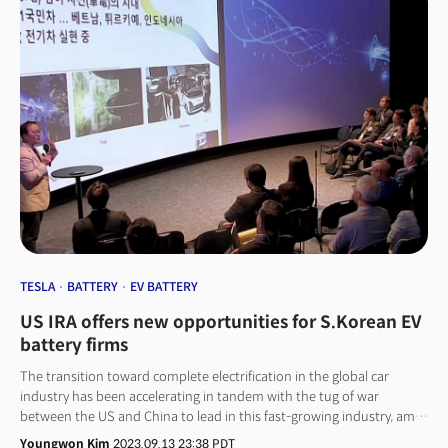
세미나를 개최했다. 행사 현장에는 업계 및 정부 관계자, 일반인 등 50여 명이,
웨비나에는 210명이 등록해 성황리를 이뤘다. 미국의 기업 지원 정책과
재생에너지 재활용 관련 기술을 고루 조망해 호응을 얻었다.
TESLA
BATTERY
EV BATTERY
US IRA offers new opportunities for S.Korean EV
battery firms
The transition toward complete electrification in the global car
industry has been accelerating in tandem with the tug of war
between the US and China to lead in this fast-growing industry, amid
deteriorating climate change concerns.In response to the worsening
Youngwon Kim
2023.09.13 23:38 PDT