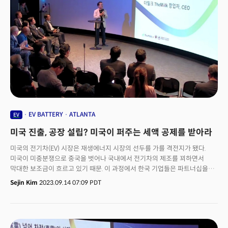
세액공제 항목 섹션 45X과 섹션 48C 등을 언급했다.
EV BATTERY
ATLANTA
EV
미국 진출, 공장 설립? 미국이 퍼주는 세액 공제를 받아라
미국의 전기차(EV) 시장은 재생에너지 시장의 선두를 가를 격전지가 됐다.
미국이 미중분쟁으로 중국을 벗어나 국내에서 전기차의 제조를 꾀하면서
막대한 보조금이 흐르고 있기 때문. 이 과정에서 한국 기업들은 파트너십을
통해 미국 전역에 전기차(EV)와 배터리 생산시설을 건설, 공급망을 선점하려
Sejin Kim
2023.09.14 07:09 PDT
한다. 한국 기업 입장에서 바야흐로 새로운 시장이 열린 셈이다. 이에
주애틀랜타대한민국총영사관(총영사 서상표), 한미동남부상공회의소(회장
김재천) 실리콘밸리 테크 미디어 더밀크(대표 손재권)는 13일(현지시각) EV
생태계가 빠르게 형성되고 있는 미국 애틀랜타에서 '미국 신재생 에너지 동향'