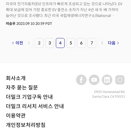
미국의 전기자동차(EV) 인프라가 빠르게 조성되고 있는 것으로 나타났다. EV
확대 보급에 있어 가장 중요한 EV 충전소 숫자가 지난 4년 새 두 배 가까이
늘어난 것으로 조사됐다. 최근 미국 국립재생에너지연구소(National
Renewable Energy Laboratory, NREL)가 발표한 보고서에 따르면, 2019년
이승우
2023.09.10 20:59 PDT
4분기부터 2023년 1분기까지 공공 및 민간 전기차 충전 스테이션 숫자는
8만 7352개에서 16만 1562개로 두 배 가까이 급증했다. 충전 스테이션 수는
전기차 인프라의 이용 가능성을 측정하며, 또한 전기차의 성장을 나타내는
이전
1
2
3
4
5
6
7
8
다음
중요한 지표로 해석된다. 기존 가솔린 자동차는 주유소에서만 연료를 보충할
수 있다. 그러나 대다수의 전기차는 가정에서 충전이 이뤄지기 때문에 민간
전기 충전 스테이션의 증가는 가정 내 전기차 보급이 확대됐다는 의미다. 공공
충전 스테이션 숫자도 2019년 이후 매 분기 성장세를 지속하고 있다. 올해
1분기 전체 충전 스테이션의 약 88%를 차지하는 것으로 조사됐다. 이러한
공공 충전 스테이션은 특히 장거리 여행 차량을 지원하는 데 중요한 역할을
회사소개
한다.
자주 묻는 질문
2905 Homestead Rd,
더밀크 기업구독 안내
Santa Clara, CA 95051
더밀크 리서치 서비스 안내
이용약관
개인정보처리방침