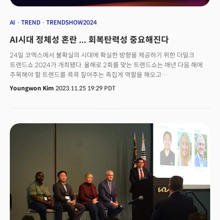
AI
TREND
TRENDSHOW2024
AI시대 정체성 혼란 ... 회복탄력성 중요해진다
24일 코엑스에서 불확실의 시대에 확실한 방향을 제공하기 위한 더밀크
트렌드쇼 2024가 개최됐다. 올해로 2회를 맞는 트렌드쇼는 매년 다음 해에
주목해야 할 트렌드를 콕콕 짚어주는 족집게 역할을 해오고
있다. 트렌드쇼2024 오전 세션에서는 오건영 신한은행 팀장, 이홍락 LG
Youngwon Kim
2023.11.25 19:29 PDT
AI연구소 부사장, 손재권 더밀크 대표, 황지영 노스케롤라이나대 교수 등이
거시경제, AI에이전트, 미 대선, 잘파세대 등에 대해서 발표했다. 이어 트렌드쇼
오후 세션에서는 메타버스의 가능성, AI시대와 정체성, 기후테크, 모빌리티,
스마트시티 등 미래 기술에 대한 전문가들의 강연이 있었다. 모두가
불확실성에 대해서 이야기하는 요즘, 불확실성을 이겨낼 수 있는 확실한
준비방법을 이번 트렌드쇼2024에서 열띤 발표가 이어졌다.