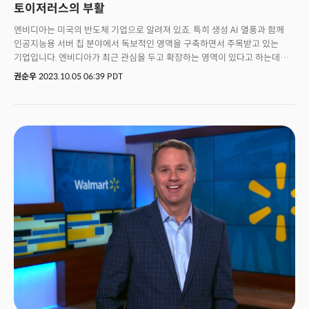
토이저러스의 부활
엔비디아는 미국의 반도체 기업으로 알려져 있죠. 특히 생성 AI 열풍과 함께
인공지능용 서버 칩 분야에서 독보적인 영역을 구축하면서 주목받고 있는
기업입니다. 엔비디아가 최근 관심을 두고 확장하는 영역이 있다고 하는데요.
바로 클라우드 서비스입니다. 최근 디인포메이션은 엔비디아가 클라우드 부문
권순우
2023.10.05 06:39 PDT
1위 기업인 아마존웹서비스(AWS)와 경쟁하려는 야망을 키우고 있다고
보도했는데요. 엔비디아는 AI용 서버 칩으로 AI를 개발하는 기업 고객을 위한
초기 클라우드 서비스인 'DGX 클라우드'를 운영해 왔습니다. 그러나
마이크로소프트(MS), 오라클, 그리고 구글의 데이터센터에 있는 서버를
운영하기 때문에 엔비디아가 서버를 활용해 할 수 있는 작업이
제한적이었는데요. 디인포메이션은 사정을 잘 아는 관계자의 말을 인용해
"엔비디아가 클라우드 서비스를 강화하기 위해 자체 공간을 임대하는 방안을
모색하고 있다"라고 전했습니다. 👉 엔비디아의 롤모델은 애플? 엔비디아가
자체 데이터 센터 서버를 사용해 클라우드 서비스를 실행하게 된다면
엔비디아의 그래픽 처리장치 고객이기도 한 기존 클라우드 제공업체와
직접적인 경쟁을 벌이게 되는 셈인데요. 이런 변화는 AI 서버 하드웨어에서의
강력한 지배력을 바탕으로 새로운 수익원을 창출하는 동시에 칩 사용자와
직접적인 관계를 가져가려는 시도로 풀이됩니다. 이는 강력한 디바이스를
바탕으로 소프트웨어와 서비스 까지 장악하고 있는 애플의 전략과 오버랩
됩니다. 현재 대부분의 AI 개발자는 AWS나 MS와 같은 클라우드 서버
공급자를 통해 GPU에 대한 액세스 권한을 구매합니다. 그러나 DGX
클라우드는 클라우드 공급자의 GPU 서버 용도를 변경, 엔비디아가 이를