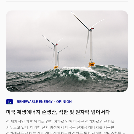
말했다. 세밀하면서도 고도화된 미국 사회에서 이런 접근법은 오히려 신뢰를
잃기 쉽기 때문이다. 그는 "한국과 달리 미국에서는 집을 살 때도 에스크로를
통해 유예 기간을 두고 집을 점검한다. 여기에 보험, 부동산, 융자 에이전트 등
여러 전문가들이 이 프로세스에 참여한다"며 "집을 살 때 소위 전문가들에게
지불하는 비용이 다 포함되는데, 한국은 간단한 것만 자랑한다"라고 설명했다.
전문가 프로세스를 건너뛰고 도전 정신 만으로 미국 기업과 사회에 접근하는
것 자체가 더 이상 통하지 않는다는 것이다. 그는 "미국은 절대 호락호락한
시장이 아니다"라며 "'코스트'에 대한 개념을 명확하게 인식해야 한다"라고
거듭 강조했다. 윤 대표로부터 최근 미국의 물류 트렌드와 향후 전망 등을
들어봤다.
RENEWABLE ENERGY
OPINION
EV
미국 재생에너지 순생산, 석탄 및 원자력 넘어서다
전 세계적인 기후 위기로 인한 여파로 인해 미국은 전기차로의 전환을
서두르고 있다. 이러한 전환 과정에서 미국은 신재생 에너지를 사용한
전기생산을 점차 늘리고 있다. 전기차로의 전환을 통환 진정한 탈탄소화를