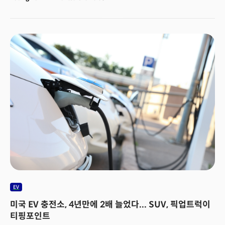
trade relations with China, the US has diversified its supply chain for
EV components, including batteries, attracting manufacturing
facilities to its soil.Against this backdrop, experts believe that now is
the opportune time to leverage the EV momentum generated in the
US thanks to newly implemented promotional laws for renewable
energy.“The US Department of Energy has over $62 billion for the
Bipartisan Infrastructure Law, plus additional funds for the Inflation
Reduction Act,” said Elke Hodson, Deputy Director of Technology
Policy at the DOE, at a conference held by The Miilk on Sept. 14
(Korea Time).“There’s a strong emphasis on ensuring that these
investments truly make a difference in helping us reach our
greenhouse gas goals,” she added.Through the BIL and IRA, the US
government plans to invest over $430 billion in the nation's energy
system for at least the next decade, aiming to provide long-term
stability for domestic clean energy producers, manufacturers, and
investors.Recent federal investments in the domestic energy sector
are unlocking opportunities for workers and communities, making
the clean energy transition profitable, beneficial, and more equitable
for US businesses, workers, and communities, as she explained.
EV
미국 EV 충전소, 4년만에 2배 늘었다... SUV, 픽업트럭이
티핑포인트