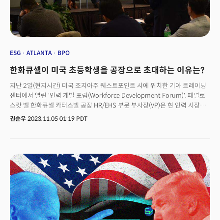
ESG
ATLANTA
BPO
한화큐셀이 미국 초등학생을 공장으로 초대하는 이유는?
지난 2일(현지시간) 미국 조지아주 웨스트포인트 시에 위치한 기아 트레이닝
센터에서 열린 '인력 개발 포럼(Workforce Development Forum)'. 패널로
스캇 벨 한화큐셀 카터스빌 공장 HR/EHS 부문 부사장(VP)은 현 인력 시장의
경쟁적인 상황을 이렇게 표현했다. 현재 조지아는 미국에서 가장 빠르게
권순우
2023.11.05 01:19 PDT
제조업이 성장하고 있는 지역이다. 특히 SK배터리, 현대차의 미국 첫 전기차
(EV) 공장, 태양광 모듈을 만드는 한화큐셀 등 한국 대기업들이 신재생 에너지
분야에 대규모 투자를 단행했다. 제조업 특성상 적게는 수백에서 수천 명의
인력이 필요하기 때문에 자격을 갖춘 인력을 유치하기 위한 기업 간 '쟁탈전'이
이어지고 있다. 벨 부사장은 "좋은 인력을 채용하고, 유지하는 것은 단순히
기업에서 얼마의 급여를 제공하는데서 끝나지 않는다"라고 지적했다. 이어
"얼마의 임금을 받을 수 있을지에 대한 대화로 시작할 수는 있지만, 결국
주거와 자연, 부대시설, 학교와 같은 커뮤니티에 대한 주제가 주가 된다. 인력
문제는 기업과 지역사회 모두가 협업해야 해결할 수 있다"라고 강조했다. 이날
포럼은 미 남동부 지역 자동차 제조업체와 협력사 관계자 120여 명이 참석한