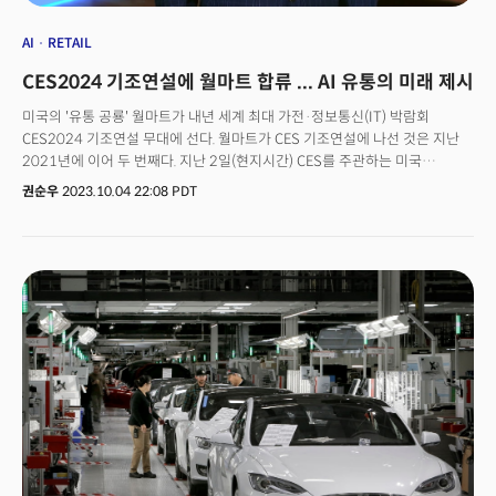
고객에게 임대하는 방식을 취해왔는데요. 엔비디아의 강력한 지배력에
대응하기 위해 빅테크 기업들로 구성된 클라우드 제공업체들도 또 다른
AI
RETAIL
움직임에 나섰는데요. AWS와 MS, 그리고 구글 등 클라우드 기업들은
CES2024 기조연설에 월마트 합류 ... AI 유통의 미래 제시
엔비디아에 대한 의존도를 낮추기 위해 자체 AI칩을 개발해 도입하거나, 현재
개발 중에 있습니다. 클라우드 시장에서도 AI 등장에 따른 주도권을 쥐기 위한
미국의 '유통 공룡' 월마트가 내년 세계 최대 가전·정보통신(IT) 박람회
경쟁이 치열하게 전개되고 있습니다.
CES2024 기조연설 무대에 선다. 월마트가 CES 기조연설에 나선 것은 지난
2021년에 이어 두 번째다. 지난 2일(현지시간) CES를 주관하는 미국
소비자기술협회(Consumer Technology Association, CTA)에 따르면 더그
권순우
2023.10.04 22:08 PDT
맥밀런 월마트 CEO는 내년 1월 라스베이거스에서 열릴 예정인 CES2024
개막식 기조연설자로 선정됐다. 맥밀런 CEO는 1월 9일(현지시간) 오후 2시
베네치아 팔라초 볼룸에서 연설한다. 그는 기조연설에서 월마트가 주도하고
있는 '디지털 변혁'에 대해 소개할 예정이다. 월마트는 소매 혁신을 주도하면서
업계를 선도해 왔다. 현재 업계에서 널리 사용되고 있는 UPC 상품 바코드를
보급시키는 한편, 개인 위성 통신 시스템을 구축하는 등 발 빠른 기술 도입이
성공으로 이어지는 사례를 제시해 왔다.맥밀런은 CEO는 이날 기조연설에서
인간 중심, 그리고 기술 중심의 새 비전을 소개할 예정이다. 기술과 소매,
인간의 통찰력을 결합, 고객이 플랫폼과 장소를 자유롭게 넘나들면서 원하는
상품을 발견하고, 여기서 얻은 영감을 통해 기대치에 부응하는 방법을
제시한다. 특히 생성 AI 열풍이 오프라인은 월마트, 온라인은 아마존으로
양분됐던 유통 시장의 미래를 어떻게 바꾸어 놓을지에 대한 인사이트도
들어볼 수 있을 것으로 예상된다. 킨지 패브리지오 CTA 수석 부사장은
"월마트는 고객과 파트너사에게 최적의 결과를 가져올 수 있는 기술의 경계를