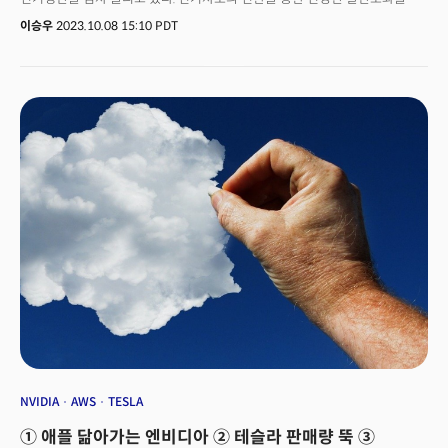
이루려면, 결국은 전기를 화석연료가 아닌, 재생에너지로부터 생산을 해야
이승우
2023.10.08 15:10 PDT
의미가 있다. 아래 '그림 1'은 전력원에 따른 전기 순 생산량(Net Generation
of Electricity)을 보여준다. 전기 순 생산량은 발전소 운영에 사용되는 전기를
제외한 발전소가 생산한 총전기량을 의미한다. 지난 2007년 이후 미국 내
전기 생산용 석탄 사용은 감소한 반면, 재생 에너지 사용은 증가하고 있음을 볼
수 있다. 여기서 재생 가능한 전력원은 풍력, 태양, 수력, 바이오매스 및 지열
에너지를 포함한다. 핵 에너지로부터의 전기 생산은 지난 20년 동안
상대적으로 안정적이었으나, 최근 몇 년 동안 약간의 감소추세를 보였다. 지난
2022년 재생 에너지로부터의 순 전기 생산은 91억 메가와트시(MWh)에
달해, 석탄과 핵 에너지의 순 생산량(각각 83억, 77억 MWh)을 넘어섰다.
지난해 재생 에너지는 순 전기 생산의 약 21%를 차지했다. '기타 (Others)'
범주에는 석유 액체, 석유 코크스, 배터리, 화학물질, 수소, 피치, 구매한 증기,
황, 여러 기술, 그리고 재생 불가능한 폐기물 등이 포함됐다.
NVIDIA
AWS
TESLA
① 애플 닮아가는 엔비디아 ② 테슬라 판매량 뚝 ③