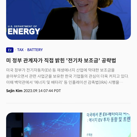
이뤄져야 수익을 낼 수 있는 규모인데, 이에 미치지 못했다고 로이터는
분석했다. 현재 미국의 EV 판매 비중은 빠르게 늘고 있다. 전미 자동차 혁신
연합이 집계한 데이터에 따르면 플러그인 하이브리드와 연료 전지 차량을
포함한 전기차 판매량은 2023년 상반기 미국 시장의 8.9%를 차지했다. 이는
전년 동기 대비 2.6% 포인트 증가한 수치다.
TAX
BATTERY
EV
미 정부 관계자가 직접 밝힌 '전기차 보조금' 공략법
미국 정부가 전기자동차(EV) 등 재생에너지 산업에 막대한 보조금을
쏟아부으면서 관련 사업군을 보유한 한국 기업들의 관심이 더욱 커지고 있다.
이때 백악관에서 '에너지 및 배터리' 등 인플레이션 감축법(IRA) 시행을
담당하는 부국장이 직접 미국 정부의 시각과 선발 기준을 언급했다. 엘키
Sejin Kim
2023.09.14 07:44 PDT
허드슨 백악관 정책기술부국장은 지난 13일(현지시각)
주애틀랜타대한민국총영사관, 한미동남부상공회의소, 더밀크가 공동으로
개최한 '미국 신재생 에너지 동향' 세미나에서 백악관의 주요 EV-배터리
이니셔티브를 소개했다. 그는 미국 진출 기업의 핵심으로 꼽히는 보조금 지급
업무를 미국 에너지부와 진행하고 있다. 부서에는 전문 연구인력 등 100여
명이 근무하고 있으며 재무부와도 긴밀히 협력 중이다. 그가 밝힌 보조금
원칙은 부품부터 국내 생산, 고용창출이다. 기업들이 봐야 할 중요 항목으로는