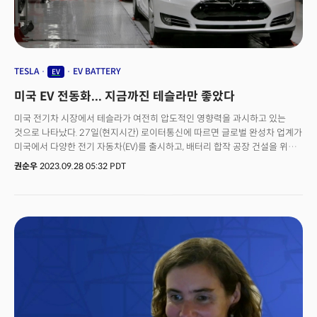
넓히기 위해 민첩하면서도 창의적인 도전을 해왔다"며 CES 기조연설 무대에
초청한 이유를 언급했다. 그는 "기조연설에서 더그 CEO는 월마트가 소매,
유통의 미래와 이를 가능하게 만드는 방식에 대해 매력적인 이야기를 풀어낼
것"이라면서 "인공지능(AI)과 머신러닝으로 구동하는 발전을 넘어, 인류의
문화를 어떻게 개선할 지에 대한 인사이트를 제시할 것으로 기대된다"라고
TESLA
EV BATTERY
EV
말했다.
미국 EV 전동화... 지금까진 테슬라만 좋았다
미국 전기차 시장에서 테슬라가 여전히 압도적인 영향력을 과시하고 있는
것으로 나타났다. 27일(현지시간) 로이터통신에 따르면 글로벌 완성차 업계가
미국에서 다양한 전기 자동차(EV)를 출시하고, 배터리 합작 공장 건설을 위해
수십억 달러를 쏟아붓고 있지만, 판매량 부문에서 테슬라를 추격하는데
권순우
2023.09.28 05:32 PDT
상당한 어려움을 겪고 있다. 올해 6개월 동안 미국 전기차 판매 동향에 따르면
테슬라의 모델 Y, 모델 3을 제외하고는 조립공장 운영비를 감당할 만큼 충분한
판매량을 보이는 EV는 없는 것으로 조사됐다. S&P 글로벌 모빌리티 데이터에
따르면, 테슬라는 올 상반기 동안 19개 경쟁업체와 비교해 10배 이상 많은
차를 판매한 것으로 나타났다. 테슬라의 1월부터 6월까지 미국 내 EV 판매는
32만 5291대를 기록했다. 볼트 EV를 보유한 제너럴모터스(GM)의 쉐보레
브랜드는 3만 4943대를 기록, 2위를 차지했다. 포드, 현대, 리비안(RIVN) 등이
뒤를 이었다. 차종별로는 테슬라의 4개 모델이 모두 상위 12위 안에 포함됐다.
모델 Y와 모델 3가 각각 20만 대와 16만 대의 판매량을 기록하며 1, 2위를
차지했다. 반면 볼트는 3만 5000대, 포드의 머스탱 마하 E는 1만 3600대가
판매된 것으로 조사됐다. 일반적인 완성차 조립 공장이 80% 이상 가동이