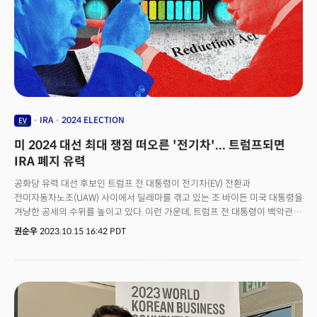
가운데 진행됐다. 행사는 한미동남부상공회의소(회장 김재천),
조지아자동차제조업협회(회장 릭 워커)가 주최하고, 애틀랜타총영사관, CEF
솔루션이 후원했다.포럼은 지역 경제개발국 입장에서 바라본 제조업
인력문제와 인프라, 그리고 조지아에 진출한 제조기업들이 바라본 '다음 세대
인력 개발' 등 두 개 세션으로 나눠서 진행됐다. 대기업 제조사와 협력사,
그리고 지역사회가 어떻게 해야 인력문제 해결 방안을 논의하기 위한 자리다.
지역 경제개발국과 기업 관계자들이 인력 턴오버를 줄이고, 실력을 갖춘
인재를 유치하고, 앞으로의 인력 개발을 위해 꼽은 핵심 요인은 커뮤니티, 기술
교육, 그리고 문화 등 세 가지로 요약됐다.
IRA
2024 ELECTION
EV
미 2024 대선 최대 쟁점 떠오른 '전기차'... 트럼프되면
IRA 폐지 유력
공화당 유력 대선 후보인 트럼프 전 대통령이 전기차(EV) 전환과
전미자동차노조(UAW) 사이에서 딜레마를 겪고 있는 조 바이든 미국 대통령을
겨냥한 공세의 수위를 높이고 있다. 이런 가운데, 트럼프 전 대통령이 백악관에
입성하면 트럼프식 인플레이션 감축법(IRA)이 나올 것이라는 예상들이
권순우
2023.10.15 16:42 PDT
나오고 있다. 지난달 27일(현지시간) 트럼프 전 대통령은 미시간주 클린턴
타운십에 있는 자동차 부품 공장에서 클린 자동차 보조금 항목인 '섹션
30D'를 언급하면서 "이 보조금이 자동차 산업을 죽음을 불러올 것"이라고
언급했다. 그러면서 "백악관 탈환에 성공하면 취임 첫날 인플레이션 감축법
(IRA)에 따른 세제 혜택부터 폐지하겠다"고 밝혔다.트럼프의 이같은 연설은 조
바이든 대통령이 최초로 UAW 파업의 피켓라인에 선지 하루만에 열린 것이다.