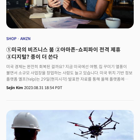
SHOP
AMZN
①미국의 비즈니스 붐 ②아마존-쇼피파이 전격 제휴
③디지털? 종이 더 쓴다
미국 경제는 완전히 회복된 걸까요? 지금 미국에선 여행, 집 꾸미기 열풍이
불면서 소규모 사업장을 창업하는 사람도 늘고 있습니다. 미국 위치 기반 정보
플랫폼 옐프(Yelp)는 29일(현지시각) 발표한 자료를 통해 올해 플랫폼에
등록된 새로운 서비스 목록은 2022년 기록한 사상 최고치를 넘어설 것으로
Sejin Kim
2023.08.31 18:54 PDT
예상했죠. 데이터에 따르면 올 1월부터 7월까지 7개월 동안 거의
48만4000개의 사업장이 플랫폼에 등록했습니다. 지난해 같은 기간 약
38만9000곳에서 약 25% 증가한 수치입니다. 2019년 같은 기간과
비교하면 46%나 증가했죠. 이때 모든 카테고리에서 개업이 증가한 점이
눈길을 끕니다. 여행, 홈서비스의 성장은 두드러지죠. 호텔 및 여행 분야에
등록된 사업장은 39% 늘었고, 홈서비스는 37%, 자동차는 27%, 이벤트
서비스는 27%, 지역서비스는 23%, 식품 사업은 18%, 뷰티 서비스는 16%,
바 및 나이트클럽은 15%, 레스토랑은 12% 늘었습니다. 👉 소비하는