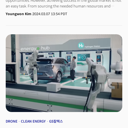
opportunities. However, achieving success in the global market is not
an easy task. From sourcing the needed human resources and
setting up the operation in the local territory, to providing the
Youngwon Kim
2024.03.07 13:54 PDT
necessary after-sales services in the relevant market, businesses
must align with local laws and culture,
adopting management practices that cater to the needs of both
employees and customers.Even those companies with deep pockets
often struggle to fit itself into the global markets due to the
difference in the business environment, ever changing needs of the
client or their customers and different laws in different states,
especially in the US. For example, South Korean manufacturing
companies hastily entered the US market following the Inflation
Reduction Act(IRA) implementation last year. Despite having
established and operated manufacturing lines, they have
encountered a number of challenges, such as timely sourcing the
needed talents and spike in turnover rates, which have caused major
issues in meeting their productivity goals and put the fundamental
business at risk.“Diverse and extensive problems arise from global
operations,” said John Cho, VP of Business Enablement for CEF, a
New Jersey-headquartered BPO services provider."If not addressed
immediately and precisely with a comprehensive management
approach, these issues can escalate into larger problems such as
DRONE
CLEAN ENERGY
GS칼텍스
unexpected increase of costs and deterioration of quality,” he