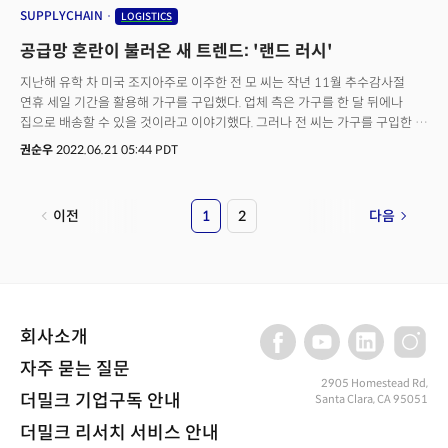
직종의 약 10~20%가 향후 10년 내에 해외로 이동할 수 있다고
SUPPLYCHAIN
LOGISTICS
전망했습니다.
공급망 혼란이 불러온 새 트렌드: '랜드 러시'
지난해 유학 차 미국 조지아주로 이주한 전 모 씨는 작년 11월 추수감사절
연휴 세일 기간을 활용해 가구를 구입했다. 업체 측은 가구를 한 달 뒤에나
집으로 배송할 수 있을 것이라고 이야기했다. 그러나 전 씨는 가구를 구입한 지
6개월 이상 지난 지난 14일(현지시간)에서야 배송을 받을 수 있었다.
권순우
2022.06.21 05:44 PDT
코로나19로 인한 공급망 이슈가 영향을 미친 탓이다. 코로나19 팬데믹은 전
세계 공급망 혼란의 원인이 됐다. 그 여진은 현재까지 이어지고 있다. 중국발
셧다운과 러시아의 우크라이나 침공 사태가 수개월 째 이어지는 등 거시
이전
1
2
다음
환경의 영향으로 공급망 대란은 현재 진행형이다. 공급망 혼란과 인력난은
물류 배송 부문에도 직격탄이 됐다. 코로나19 여파가 한창이었던 지난해 9월
캘리포니아주 로스앤젤레스(LA)와 롱비치 항은 극심한 인력난 탓에
하역작업이 이뤄지지 못했다. 항구에 정박한 배들은 입항까지 3주간의 시간을
소요했다. 이 같은 상황은 부동산 시장에서 새로운 수요를 만들어냈다. 최근
항구 인근 부지에 대한 수요가 급증하고, 임대료가 치솟고 있다. 물류 대란으로
회사소개
인해 항구에 컨테이너가 몰리면서 터미널에 공간이 부족해졌기 때문이다.
월스트리트저널(WJS)은 최근 "물류 회사와 항만 측이 컨테이너 터미널
자주 묻는 질문
근처의 빈 부지를 임대하기 위해 경쟁하고 있다"며 "이는 임대료와 해당
2905 Homestead Rd,
더밀크 기업구독 안내
Santa Clara, CA 95051
부지의 가치를 높이고 있고 결과적으로 항구 인근의 부지 매입을 위한 투자로
이어지고 있다"라고 전했다. 코로나19 팬데믹 기간 중 강력한 소비 수요로
더밀크 리서치 서비스 안내
인해 배송 물량이 크게 늘어난 탓이다. WSJ는 "이미 팬데믹 여파로