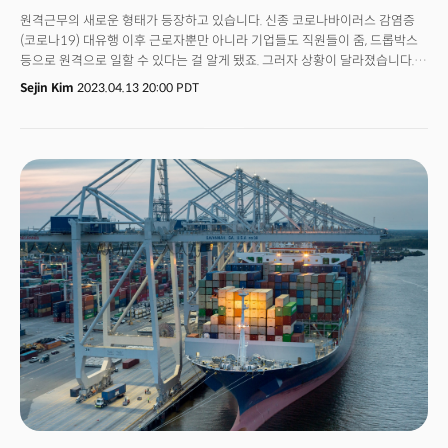
running facilities to handle different types of products had been
원격근무의 새로운 형태가 등장하고 있습니다. 신종 코로나바이러스 감염증
deemed unprofitable, resulting in a lack of such services for
(코로나19) 대유행 이후 근로자뿐만 아니라 기업들도 직원들이 줌, 드롭박스
commerce companies. However, with the increasing diversity of items
등으로 원격으로 일할 수 있다는 걸 알게 됐죠. 그러자 상황이 달라졌습니다.
sold on online platforms, the need to handle different items, even in
기업들이 계속되는 노동력 부족과 임금 상승에 ‘오피스 오프쇼어링’ 방식을
small quantities, has grown. Logistics companies also need to directly
Sejin Kim
2023.04.13 20:00 PDT
채택하고 있는 것입니다. 근로자를 본사의 사무실이 아닌 해외로 보내
operate special storage facilities or partner with cold storage
원격근무를 권장하는 것입니다. 기업고객의 해외 채용을 돕는 인적자원관리
companies for items that can be affected by temperature. The
(HR) 기업 딜(Deel)은 월스트리트저널(WSJ)에 자사 플랫폼을 통한 채용이
growing popularity of international ecommerce services further
2019년 이후 급증하기 시작, 지난해 2배 이상 증가했다고 밝혔습니다. 8월에
necessitate the need to establish a presence in global markets.Park
애틀랜타연방준비은행 조사에 따르면 미국 고위 관리자의 7.3%는 더 많은
said Colosseum has been striving to meet these needs for
일자리를 해외로 옮겨 원격근무제를 활용하고 있다고 답했죠.👉 서비스업
ecommerce companies while adopting the latest technologies to
세계화 시대해외로의 사무직 이탈이 가속화하면서 이를 새로운 시대의
improve efficiency. Despite being a logistics firm, Colosseum does not
시작으로 보는 학자도 있습니다. 니콜라스 블룸(Nicholas Bloom)
own a single storage facility. Instead, it acts as an intermediary
스탠퍼드대학교 경제학 교수는 “1980년부터 2019년까지는 제조업
between storage facility operators and commerce firms nationwide,
세계화가 부상했지만 결국 중국-미국 무역 전쟁으로 교착 상태에 빠졌다”면서
as well as in other countries, including the US. Colosseum's solutions
“2020년부터는 서비스업 세계화 시대를 맞이하게 될 것”이라고
enable storage facilities to handle a wide range of products in small
전망했습니다. 해외로 직책을 옮기면 여러 어려움은 있습니다. 언어 장벽뿐만
quantities, and it deploys IT solutions to efficiently manage logistics
아니라 팀이 분산되면서 신입 직원을 교육하는 데 어려움을 겪을 수 있죠.
centers, which are owned by its partners."
오프쇼어링의 증가는 미국 상업용부동산 소유자와 최근 몇 년간 임금이
급등한 미국의 숙련된 사무직 근로자들에게는 악재가 될 수 있습니다. 반면
개발도상국에 거주하는 숙련된 노동자에게는 긍정적인 소식입니다. 특히
미국과 시간대가 같은 남미 국가가 혜택을 보고 있습니다. 블룸 교수는
소프트웨어 개발자, 인적 자원 전문가 및 급여 관리자 등 미국 서비스 지원