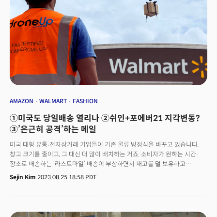
미국인들…은행 대출 조이기는 변수로홈서비스 부문은 주택 개조 프로젝트를
지원하는 사업장입니다. 옐프가 발표한 또 다른 보고서 ‘2023년 여름 주택
트렌드’에 따르면 미국인들은 파티오덜개, 조경 설계, 데크 및 난간, 수영장 및
온수욕조 등을 집에 설치했죠. 각종 집 관리 서비스나 잔디 관리 서비스,
인조잔디 서비스도 늘었습니다. 지역적으로도 모든 주에서 신규 사업장이
늘었습니다. 로드아일랜드, 웨스트버지니아, 델라웨어, 버몬트 등 동부
지역에서 크게 늘었죠. 비주류 그룹의 창업도 두드러집니다. 성소수자
(LGBTQ) 소유 기업은 33%, 흑인은 28%, 라틴계는 28% 증가하며 전국 평균
25%를 상회했습니다. 여성 소유 기업은 19%, 아시아인 소유 기업은 13%
증가했습니다. 이 이유로 회복되는 경제가 꼽힙니다. 옐프는 “경제 낙관론이
커지면서 비주류가 소유한 새로운 사업장 수도 사상 최고치를 기록하고
AMAZON
WALMART
FASHION
있다”고 분석했습니다. 하지만 이 창업 붐이 언제까지 지속될지는 모릅니다.
①미국도 당일배송 열리나 ②쉬인+포에버21 지각변동?
미국 은행들이 미국 연방준비제도(Fed)의 금리 인상에 따라 기업과 가계에
대한 대출 기준을 높이고 있는 점은 장애물로 지적되죠. 지난 7월 미국 연준이
③’은근히 공격’하는 메일
은행 대출 담당자를 대상으로 실시한 설문조사에 따르면 지난 3개월 동안
미국 대형 유통∙전자상거래 기업들이 기존 물류 방정식을 바꾸고 있습니다.
기업에 대한 대출 기준을 강화한 은행은 51%였습니다. 에버코어
창고 크기를 줄이고, 그 대신 더 많이 배치하는 거죠. 소비자가 원하는 시간·
(Evercore)ISI는 악시오스에 “이 정도의 신용 기준 강화는 수십 년간 통화
장소로 배송하는 ‘라스트마일’ 배송이 부상하면서 재고를 덜 보유하고
긴축 주기에도 보지 못한 일”이라고 평했습니다.
배송비를 줄이기 위한 시도입니다. 24일(현지시각) 월스트리트저널(WSJ)
Sejin Kim
2023.08.25 18:58 PDT
보도에 따르면 미국 대형 마트 타겟(Target)은 현재 운영 중인 10개 분류센터
외에 5곳을 더 추가할 계획입니다. 회사는 2026년 말까지 익일배송 확대를
위해 1억달러를 투입했죠. 미국 전역에 있는 2000개 매장을 유통허브로
활용하고 있기도 합니다. 이는 오프라인 매장보다 이커머스 확대에 더