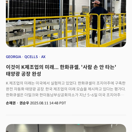
차량에 AI 동적 경로 최적화 시스템을 적용할 경우 온실가스 배출량을
10~15% 줄일 수 있을 것이라는 분석도 나왔다. AI가 실시간 교통 상황을
분석, 차량을 혼잡 구역에서 우회하도록 유도하면 물류·배송 업체들은 정체
구간에서 발생하는 불필요한 정차와 가속·감속으로 인한 연료 낭비를 줄일 수
있다는 것이다. 교통 혼잡으로 인한 낭비는 적지 않다. 텍사스 A&M의 조사에
따르면, 미국인들은 2022년 한 해 동안 총 33억 갤런의 휘발유와 디젤 연료,
즉 하루 21만5천 배럴이 넘는 석유를 교통 체증 속에서 허비한다. AI를 통한
운송 효율화가는환경 문제 해결뿐 아니라 기업의 비용 절감에도 중요한
역할을 할 수 있다.국제에너지기구(IEA)는 AI 확산으로 데이터센터 전력
소비가 2035년까지 최대 5억톤 탄소 배출을 유발할 것으로 내다봤다. 그러나
GEORGIA
QCELLS
AX
같은 기간 교통 부문에서만 AI 활용으로 9억톤 감축이 가능하다는 전망이다.
이것이 K제조업의 미래... 한화큐셀, '사람 손 안 타는'
데이터센터 리스크가 오히려 AI 도입 산업 전반의 효율화 효과에 의해 상쇄될
수 있음을 의미한다. 항공사들은 AI를 활용해 바람 조건에 따라 최적의 속도와
태양광 공장 완성
고도를 계산하고 있으며 이를 통해 3~10% 탄소 배출을 줄인다. 해상 운송
K 제조업의 미래는 미국에서 실험하고 있었다. 한화큐셀이 조지아주에 구축한
분야에서도 = AI가 ‘저속 항해’를 설계, 속도 10% 감소만으로도 연료
완전 자동화 태양광 공장. 한국 제조업의 미래 모습을 제시하고 있다는 평가다.
사용량을 20% 줄이는 효과가 확인됐다.
한화큐셀은 더밀크와 한미동남부상공회의소가 지난 5~6일 미국 조지아주
애틀랜타에서 개최한 'UKIS 2025'의 'K-자동화 글로벌 전략' 컨퍼런스에서
손재권
·
권순우
2025.08.11 14:48 PDT
AI와 제조업이 결합한 자율 공장을 소개했다. 단순히 자동화만 하는 것이
아니라 데이터 기반의 지능형 제조 시스템을 구축하고 지속적인 기술 혁신을
통해 글로벌 경쟁력을 확보하는 모델이다.스캇 모스코위츠 한화큐셀 부사장은
"우리는 무역 장벽이나 보조금에만 의존할 수 없다는 걸 안다. 계속 혁신해야
한다. 한화큐셀의 스마트팩토리는 기술경쟁력 핵심이자 미국 내 리쇼어링의