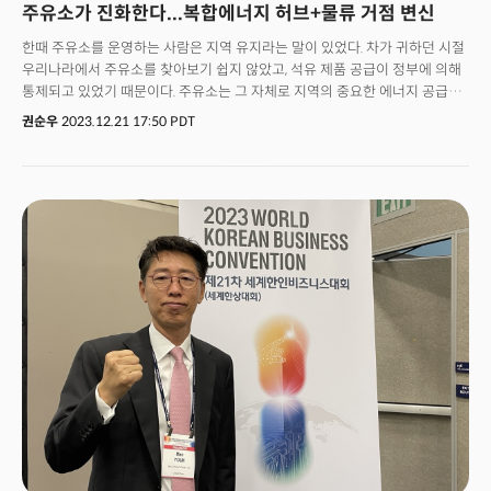
주유소가 진화한다...복합에너지 허브+물류 거점 변신
added.CEF says it offers the most practical results with its tailored
BPO services, custom-fit to each client. This involves an end-to-end
한때 주유소를 운영하는 사람은 지역 유지라는 말이 있었다. 차가 귀하던 시절
outsourcing program, which includes a consulting phase to identify
우리나라에서 주유소를 찾아보기 쉽지 않았고, 석유 제품 공급이 정부에 의해
the needs and ensure business stability. Additionally, a customizable
통제되고 있었기 때문이다. 주유소는 그 자체로 지역의 중요한 에너지 공급원
program management model enables clients to achieve their ROIs
역할을 했다. 지금은 다르다. 최근 폐업하는 주유소가 속출하고 있고, 심지어
권순우
2023.12.21 17:50 PDT
and business goals, he added.Founded in 2016, CEF
폐업 비용이 부담스러워 주유소를 휴업 상태로 방치하는 오너들도 늘고 있는
provides comprehensive BPO services on behalf of business
상황이다. GS칼텍스는 이런 어려움을 타개하고 더 나아가 에너지전환에
clients across multiple industries described above. While Its clientele
선제적으로 대응하기 위해, 기존 주유소 기능에 EV와 리테일 기능을 추가한
primarily started from the globally renowned consumer electronics
미래형 주유소 모델인 ‘에너지플러스 허브’를 2020년 세상에 선보였다.
and IT companies with a presence in the US, the company has
recently seen an increase in partnership requests from various
industries, including automotives, parts manufacturing, financial
services and logistics. With a remarkable average year-over-year
growth of 37% over the past four years (2020–2023), the company
anticipates continued upward momentum. The global BPO industry
is projected to reach $440 billion in revenue by 2028 with an
expected annual average growth rate of 4.68%, according to data
provider Statista.