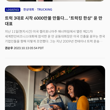
한상대회
TRUCKING
LOGISTICS
트럭 3대로 시작 6000만불 만들다... '트럭킹 한상' 윤 만
대표
지난 11일(현지시간) 미국 캘리포니아주 애너하임에서 열린 제21차
세계한인비즈니스대회에 참석한 윤 만 공동대회장은 미국 진출을 꿈꾸는 한국
기업인들을 향해 이렇게 조언했다. 그는 지난 2009년 컨테이너 트럭 운송
회사인 '뉴 커넥트 프레이트(New Connect Freight)'를 설립, 대표를 맡고
권순우
2023.10.13 05:54 PDT
있다. 이 회사는 지난해 매출 6000만 달러를 기록했다. 윤 대표는 "미국에
진출하면서 한국인 만의 '막무가내 정신'만으로는 어렵다"라고 단호하게
말했다. 세밀하면서도 고도화된 미국 사회에서 이런 접근법은 오히려 신뢰를
잃기 쉽기 때문이다. 그는 "한국과 달리 미국에서는 집을 살 때도 에스크로를
통해 유예 기간을 두고 집을 점검한다. 여기에 보험, 부동산, 융자 에이전트 등
여러 전문가들이 이 프로세스에 참여한다"며 "집을 살 때 소위 전문가들에게
지불하는 비용이 다 포함되는데, 한국은 간단한 것만 자랑한다"라고 설명했다.
전문가 프로세스를 건너뛰고 도전 정신 만으로 미국 기업과 사회에 접근하는
것 자체가 더 이상 통하지 않는다는 것이다. 그는 "미국은 절대 호락호락한
시장이 아니다"라며 "'코스트'에 대한 개념을 명확하게 인식해야 한다"라고
거듭 강조했다. 윤 대표로부터 최근 미국의 물류 트렌드와 향후 전망 등을
들어봤다.