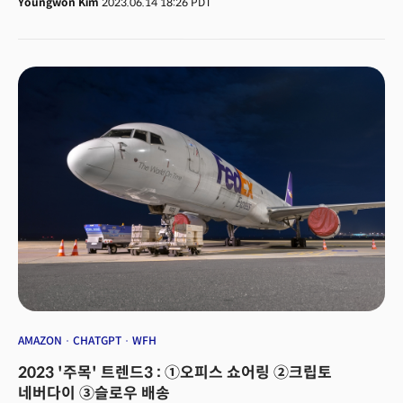
무료지만 차후 변경될 수 있습니다. 드론은 시속 65마일(시속 105km)로
Youngwon Kim
2023.06.14 18:26 PDT
and handling returns.Jin-soo Park, the CEO of South Korean logistics
이동, 밧줄을 사용해 상품을 전달합니다. 알파벳은 드론이 계란판 같은 민감한
startup Colosseum Corporation, said the gap between those
품목도 처리할 수 있으며 집 밖의 정확한 위치에 보관할 수 있다고 강조합니다.
commerce firms with advanced logistics solutions and those without
다만 위치를 공유할 수 없는 근처 드론과 충돌할 위험은 여전합니다. 이에 섀넌
them will continue to widen."Innovations in logistics services, rather
나시 알파벳 최고재무책임자는 별도 보도자료에서 운영자가 원격으로
than new products, are the driving force behind the growth of the
시스템을 감독할 수 있다고 강조했습니다. 미국 연방항공국(FAA)은 최근 인간
global ecommerce industry," Park told The Miilk in a recent
운영자의 시야를 넘은 드론 비행을 승인했습니다.
interview.“Legacy fulfillment firms relying only on space and human
resources will likely face challenges from new market players focused
on advancing logistics solutions and processes,” he added.The
Nasdaq-listed Coupang will be a prime example supporting this
point. Coupang has adopted the one-day delivery service by
streamlining its logistics process and efficiently managing stocks
based on data. Additionally, the company operates an easy return
policy through which it accepts most return requests regardless of
the conditions. Earning 26.6 trillion won ($20.9 billion) last year, it
outraced most of the established retail companies, including Lotte
Shopping. In terms of the transaction volume, it also outgunned
online commerce businesses, including the web portal giant Naver, in
the third quarter last year, recording 32.3 trillion won($25.3
AMAZON
CHATGPT
WFH
billion).For legacy logistics firms, the storage and delivery of a
2023 '주목' 트렌드3 : ①오피스 쇼어링 ②크립토
relatively small number of items had traditionally been outside the
scope of their business operations. Additionally, establishing and
네버다이 ③슬로우 배송