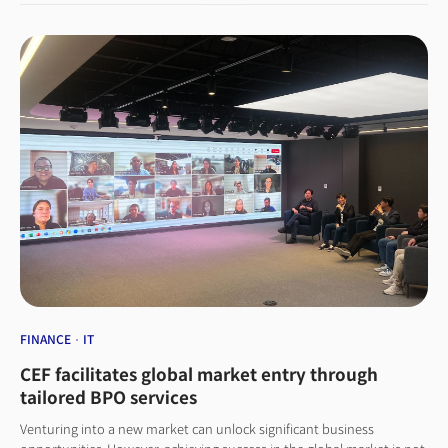
투자 현황을 보면 미국으로의 투자가 50%이며, 그중 50%는 실리콘밸리
지역에 투자된다"면서 여전히 실리콘밸리의 스타트업과 투자 생태계가
중요한 역할을 하고 있다고 강조했다. 이어 "다만 지역적으로 마이크로소프트
본사가 있는 시애틀은 클라우드 관련 기업들이 유입, 투자가 이뤄지고 있고,
LA는 콘텐츠 사업, 뉴욕은 패션과 컨수머 브랜드, 보스턴은 바이오 엔지니어링
등 지역별로 특색에 맞는 실리콘밸리화가 진행되고 있는 것을 목격하고
있다"고 설명했다. 지역적 특성에 따른 스타트업 생태계가 조성되고 있다는
것이다. 공경록 파트너는 트럼프 2기에 애틀랜타를 더욱 주목받을 지역이라고
꼽았다. 그는 "트럼프 2기에는 관세전쟁이 이어질 수 있고, 리쇼어링이 더 많이
이뤄질 것"이라며 "제조 강국인 한국 입장에서 애틀랜타는 리쇼어링에 강점이
있는 지역"이라고 분석했다. 특히 "이런 강점 때문에 애틀랜타의 물류는
확실히 성장속도가 빠르게 느껴진다"며 "물류를 중심으로 한 실리콘밸리화가
이뤄질 것"이라고 내다봤다. 다만 실리콘빌리에 집중된 투자 환경은 과거로
회귀하고 있다고 공 파트너는 분석했다. 그는 "실리콘밸리의 VC는 지역적
한계 때문에 캘리포니아 지역에만 투자하려는 경향이 다시 등장하고 있다. '백
투 노멀'의 시대"라고 말했다. 그는 "새로운 스타트업 생태계가 조성되려면
좋은 인재와 좋은 자본, 그리고 스타트업 등 삼박자가 맞물려야 한다"고
FINANCE
IT
덧붙였다.
CEF facilitates global market entry through
tailored BPO services
Venturing into a new market can unlock significant business