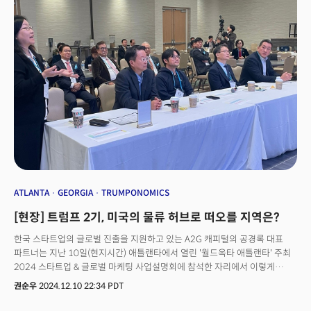
상징적 모델”이라고 강조했다.한화큐셀은 2018년 첫 투자를 시작으로
최근까지 약 27억5000만 달러(약 3조7000억원)를 투입, 두 곳의 생산
거점을 마련했다. 이 공장은 태양전지 제조 과정에서 사람의 손을 전혀 거치지
않는 완전 무인 물류 시스템을 구축, 미국 내 태양광 제조업의 새로운 지평을
열고 있다는 평가를 받았다. 현재 한화큐셀 달튼(Dalton) 공장에서는 하루에
약 5만개의 태양광 패널을 생산하고 있다. 연간 5.1기가와트 규모다.
모스코위츠 부사장은 "2기가와트가 후버댐의 최대 전력 생산량"이라며
"우리는 그 2.5배를 매년 생산한다"고 설명했다.더 놀라운 것은 지난해 가동을
시작한 카터스빌(Cartersville) 공장이다. 이 공장은 25억 달러가 투입된 완전
통합 생산시설로 태양광 패널의 핵심 부품인 폴리실리콘 잉곳부터 웨이퍼, 셀,
그리고 최종 모듈까지 모든 과정을 한 지붕 아래서 처리한다. 미국에서는 10년
만에 처음이자 유일한 대규모 완전 통합 시설이다.
ATLANTA
GEORGIA
TRUMPONOMICS
[현장] 트럼프 2기, 미국의 물류 허브로 떠오를 지역은?
한국 스타트업의 글로벌 진출을 지원하고 있는 A2G 캐피털의 공경록 대표
파트너는 지난 10일(현지시간) 애틀랜타에서 열린 '월드옥타 애틀랜타' 주최
2024 스타트업 & 글로벌 마케팅 사업설명회에 참석한 자리에서 이렇게
말했다. 공 대표가 이끄는 A2G 캐피털은 한인 투자자들로 구성된 벤처캐피털
권순우
2024.12.10 22:34 PDT
(VC)로 단순한 자금 투자와 경영지원 형태를 넘어서 스타트업의 사업을 적극
지원하는 새로운 형태의 VC다. 이날 강연자로 무대에 선 공 파트너는 "글로벌