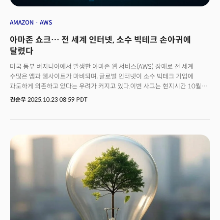
AMAZON
AWS
아마존 쇼크… 전 세계 인터넷, 소수 빅테크 손아귀에
달렸다
미국 동부 버지니아에서 발생한 아마존 웹 서비스(AWS) 장애로 전 세계
수많은 앱과 웹사이트가 마비되며, 글로벌 인터넷이 소수 빅테크 기업에
과도하게 의존하고 있다는 우려가 커지고 있다.이번 사고는 현지시간 10월
21일 자정 무렵(태평양 표준시 기준), AWS의 핵심 거점인 버지니아 애시번
권순우
2025.10.23 08:59 PDT
(Ashburn) 지역의 ‘US-East-1 리전’에서 시작됐다. AWS 내부의 로드 밸런서
감시 시스템에서 오류가 발생하며 서버 간 트래픽 분배가 정상적으로
이뤄지지 않았고, 이로 인해 광범위한 접속 장애가 초래됐다.문제는 미국을
시작으로 영국, 유럽, 호주 등으로 확산됐다. 인터넷 장애 모니터링 사이트
'다운디텍터(DownDetector)'에 따르면 미국에서 약 190만 건, 영국에서
100만 건, 호주에서 41만 8천 건 등 전 세계적으로 810만 건 이상의 서비스
오류 보고가 접수됐다.장애의 여파는 스냅챗, 로블록스, 듀오링고, 슬랙,
코인베이스, 포켓몬 고, 플레이스테이션 네트워크 등 주요 글로벌 플랫폼은
물론, 로이즈 은행·HMRC(영국 국세청) 등 금융·공공기관, 그리고 아마존
산하의 스마트홈 브랜드 ‘링(Ring)’까지 광범위하게 미쳤다. 일부 서비스는
복구까지 하루 이상이 소요됐다.AWS가 "모든 서비스가 정상 복구됐다"고
지적했지만, 전문가들은 이번 사태를 “인터넷 인프라의 집중화가 초래한