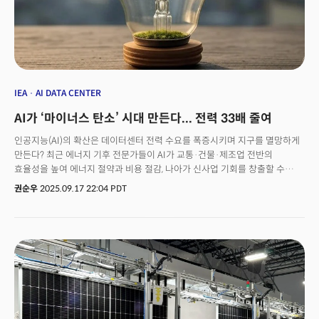
구조적 위험”으로 진단했다. 인권단체 아티클 19의 코린 캐스-스페스 박사는
가디언과의 인터뷰에서 “민주적 담론과 독립 언론, 안전한 통신의 기반이 소수
기업의 클라우드에 의존하는 것은 매우 위험하다”며 “클라우드 컴퓨팅의
다각화가 시급하다”고 지적했다. 또한 미래기술연구소의 코리 크라이더
전무이사는 “영국과 유럽은 더 이상 핵심 인프라를 미국 빅테크에 의존할 수
없다”고 강조했다.전문가들은 이번 사건이 ‘디지털 주권’의 중요성을 다시 한
번 부각시켰다고 입을 모은다. “인터넷의 심장이 단일 리전에 묶여 있는
IEA
AI DATA CENTER
구조적 한계”를 드러낸 만큼, 각국 정부와 기업이 멀티 클라우드 전략과 공공
AI가 ‘마이너스 탄소’ 시대 만든다... 전력 33배 줄여
인프라 분산 정책을 서둘러야 한다고 지적이 나오고 있다. 👉 5주년 기념
구독권 50% 할인 바로가기
인공지능(AI)의 확산은 데이터센터 전력 수요를 폭증시키며 지구를 멸망하게
만든다? 최근 에너지 기후 전문가들이 AI가 교통·건물·제조업 전반의
효율성을 높여 에너지 절약과 비용 절감, 나아가 신사업 기회를 창출할 수
있다는 분석을 잇따라 내놓고 있다. AI가 에너지 수요의 괴물 역할을 하고 있는
권순우
2025.09.17 22:04 PDT
것은 사실이지만 에너지 소비를 크게 줄일 수 있는 도구가 되고 있다는 것이다.
16일(현지시간) 월스트리트저널(WSJ)은 뉴욕대 에너지·기후정의·
지속가능성연구소의 에이미 마이어스 재페 소장 최근 발표한 보고서를 인용,
"AI는 교통·건물·제조업 전반에서 에너지 효율성을 획기적으로 끌어올려, AI
자체 전력 수요를 상쇄하고도 남을 잠재력이 있다”고 전했다.실제 운송 산업
전반에 걸쳐 빠른 변화를 불러오고 있다. 미국 주요 화물 운송 기업들은 AI
기반 경로 최적화 시스템을 도입해 차량 주행 거리를 단축시키며 연료 사용을
줄인다. 일부 업체는 단순히 주행 거리를 효율적으로 줄이는 것만으로도 연료
절감 효과가 5~10%에 달한 것으로 나타났다. 또 학계 연구에 따르면 모든