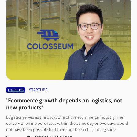
집중한다는 의미기도 합니다. 미국은 배송 범위가 넓어서 '당일배송'은 LA,
뉴욕 등 일부 대도시의 특정지역을 제외하고는 불가능한 미션으로
여겨졌습니다. 하지만 유통 인프라 확장으로 한국처럼 전국이 '당일배송'
시대를 앞당기고 있는 것입니다. 아마존과 월마트도 비슷한 전략입니다.
아마존은 최근 8개 지역에 주요 거점(distribution regions)을 만들었습니다.
지역 간 이동 없이 주요 거점 안에서 담당 지역 내 주문상품을 배송한다는
계획이죠. 물류 컨설턴트 MWPVL인터내셔널에 따르면 아마존은 지난 2년
동안 창고를 2배로 늘려 미국 전역에 1000개 이상의 창고를 운영하고
있습니다. 즉시배송 상품을 포장하고 사람들이 자주 구매하는 품목을
보관하기 위한 당일센터도 확대했죠. 월마트도 창고 숫자를 늘리고 자동화에
나섰습니다. 여기에 더해 자사 매장을 통해 디지털 주문의 절반 이상을 처리해
비용을 절감하고 배송 속도를 높였죠. 그래서 최근 분기 재고를 8% 줄이는 데
성공했습니다. 👉 하늘로 번진 속도 경쟁유통가들의 물류 전쟁은 육지에서
상공으로 이어집니다. 더 빠른 배송을 위한 전쟁에서 드론이 배송 기사로
부상한 것입니다. 24일(현지시각) 월마트는 보도자료를 내어 텍사스주 댈러스
STARTUPS
LOGISTICS
지역 매장 2곳에서 드론 배송을 실시한다고 밝혔습니다. 드론은 알파벳이
'Ecommerce growth depends on logistics, not
만든 윙(Wing) 드론을 이용합니다. 드론은 향후 수 주안에 텍사스주 프리스코
소재 월마트 슈퍼센터에서 배송을 시작, 올해 말 두 번째 매장까지 확대한다는
new products'
계획입니다. 회사는 두 매장에서 약 6만 가구를 대상으로 드론배송을 제공할
Logistics serves as the backbone of the ecommerce industry. The
수 있을 것으로 예상합니다. 서비스는 수요일을 제외하고 매일 오전 10시
delivery of online purchases within the same day or two days would
30분부터 오후 6시 30분 사이, 30분 이내 배송을 목표하고 있죠. 사용자는 윙
not have been possible had there not been efficient logistics
앱을 다운로드해 가능 여부를 확인할 수 있습니다. 앱을 통한 배송은 처음에는
processes, which include inventory, packaging items for shipment,