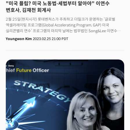
"미국 플립? 미국 노동법∙세법부터 알아야" 이연수
WLD를 지급한 바 있다. 👉 이날 툴스포휴머니티는
월드ID소프트웨어개발키트(SDK)도 공개했다. 월드코인프로토콜을 사용해 웹
변호사, 김재천 회계사
및 모바일 애플리케이션 생성을 지원하는 도구다.알렉스 브라니아(Alex
2월 25일(현지시각) 롯데벤처스가 주최하고 더밀크가 운영하는 ‘글로벌
Blania) 월드코인 공동창업자는 “우리는 독특한 기술을 통해 배경, 지역,
엑셀러레이팅 프로그램(Global Accelerating Program, GAP) 미국
소득에 관계없이 전 세계 누구나 디지털 및 글로벌 경제에 대한 액세스를
실리콘밸리 연수’ 프로그램의 마지막 날에는 법무법인 Song&Lee 이연수
제공하는 것을 목표로 한다”고 말했다.
변호사의 ‘미국 진출을 위한 기본적인 법률,’ 그리고 회계법인 에이프리오의
Youngwon Kim
2023.02.25 21:00 PDT
김재천 회계사의 ‘미국 법인 설립 및 이후 과정 회계 문제 미리풀기’라는
주제로 발표 및 Q&A세션이 있었다.이날 행사는 한국 기업들이 초기에 미국에
진출 했을 때 겪을 수 있는 문제들에 대해 문답식으로 진행되었다. 한국
시장에서 미국 진출 및 미국에서 처음부터 사업을 시작 하고자 하는
스타트업들을 위해 이 날 행사에서 언급된 몇 가지 핵심 내용을 뽑아 보았다.