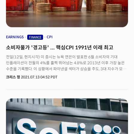
이상이며, 시가 총액을 창출하는 모든 가치를 의미한다.미국의 국책 모기지
업체 패니 메이(Fannie Mae)의 크리사 헤일리 CFO 입장도 마찬가지다. 그는
“CFO는 재무만 담당하는 것이 아니라 ESG, 모델링, 분석 등에서도 집중할 수
있어야 한다”며 “CFO는 비즈니스가 어떤지 전반적으로 볼 수 있는 넓은
시야를 가지고 있어야 한다”고 말했다. 재무 계획을 분석해 전략적인 방향을
제시하기 전, 비즈니스를 이해하는 것이 기본 바탕이 돼야 한다는
주장이다. 특히 헤일리 CFO는 재무팀은 우리 몸의 ‘간’과 같다고 비유했다.
EARNINGS
CPI
FINANCE
모든 것이 재무팀을 거쳐 가야 하기 때문이다. CFO는 재무팀으로 오는 그 모든
소비자물가 '경고등' ... 핵심CPI 1991년 이래 최고
것을 보고 CEO에게 데이터와 분석 정보, 재무적 배경을 제공해 CEO의
의사결정을 돕는다. 그는 “CFO는 CEO의 오른팔이다"라고 말했다. 불확실성
전일(12일, 현지시각) 미 증시는 뉴욕 연은이 발표한 6월 소비자의 기대
속에서 금융 기업들은 플레이북을 만든다. 다양한 시나리오 모델을 살펴보고
인플레이션이 전월의 4%를 훌쩍 뛰어넘는 4.8%로 2013년 이후 가장 높은
경제가 나아갈 수 있는 다양한 방법에 대해 생각한다. 헤일리 CFO는 “어떠한
수준을 기록했다. 이 상황에서 파이낸셜 섹터가 상승을 주도, 3대 지수가 모두
계획을 가지고 있다고 해서 그 계획대로 흘러가지는 않지만 적어도 앞으로
상승 마감했다. S&P500은 올해 39번째의 최고가 경신을 기록한 가운데 오늘
크리스 정
2021.07.13 04:52 PDT
어떻게 해야 하는지에 대한 플레이북이 있다는 것은 다행인 일”이라며 더 나은
증시는 개장 전, JP모건과 골드만삭스등 주요 대형 은행들의 실적을 기다리고
결정을 위해서는 데이터에 집중할 것을 강조했다. 라슨 CFO는 “데이터 파워는
있다. 대부분의 S&P500 기업들이 올해 2분기 2009년 이후 가장 높은 수준의
모든 비즈니스의 중심이다. 좋은 결정을 하려면 데이터를 봐야 한다”라며
이익을 보고할 것으로 기대되는 가운데 금융주들 역시 1분기 138%의 이익
“다음 투자에 대한 결정도, 다양한 시나리오와 포트폴리오를 계획할 때에도
증가에 이어 2분기에도 전년대비 120%에 달하는 성장을 기록했을 것으로
데이터를 보고 결정한다. 데이터가 중요한 역할을 한다”라고 덧붙였다. 다음은
전망됐다. 하지만 하반기 실적은 비용 증가 및 거래대금 감소 등으로 녹록치
블룸버그 CFO 브리핑 컨퍼런스에 출연한 헤일리 패니 메이 CFO와 라슨
않을 것으로 예상된다. 주가의 추가 상승여력은 배당 증액에 좌우될 것으로
워크데이 CFO의 대담 전문이다.
관측된다. 한편 리치몬드 연은의 토마스 바킨 총재는 고용시장이 아직
채권매입 축소를 부를 정도로 회복되지 않았음을 시사했다. 뉴욕 연은의 존
윌리엄스 총재 역시 미국 경제가 아직 긴축을 시작할 정도의 여건을 충족하지