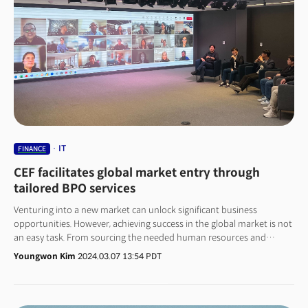
목격한 금융권 관계자들에게 이렇게 질문했다. "2010년대 핀테크가 은행
기능을 조각조각 쪼개 대체했던 '언번들링(Unbundling)' 현상이, AI를 무기로
한 플레이어들에 의해 더 빠르고 광범위한 규모로 재연될 때, 지금의
금융사들은 어느 쪽에 서 있을 것인가?"
IT
FINANCE
CEF facilitates global market entry through
tailored BPO services
Venturing into a new market can unlock significant business
opportunities. However, achieving success in the global market is not
an easy task. From sourcing the needed human resources and
setting up the operation in the local territory, to providing the
Youngwon Kim
2024.03.07 13:54 PDT
necessary after-sales services in the relevant market, businesses
must align with local laws and culture,
adopting management practices that cater to the needs of both
employees and customers.Even those companies with deep pockets