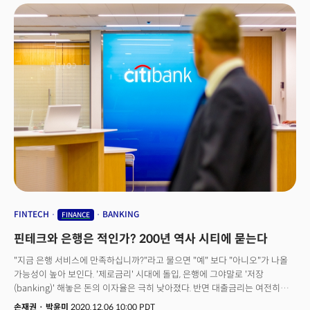
생산자물가지수(PPI) 역시 6.2% 상승하며 예측을 뛰어 넘었다. 미국 노동
통계국이 이 수치를 집계하기 시작한 2010년 이후 가장 큰 폭의 증가였다.
FINTECH
BANKING
FINANCE
핀테크와 은행은 적인가? 200년 역사 시티에 묻는다
"지금 은행 서비스에 만족하십니까?"라고 물으면 "예" 보다 "아니오"가 나올
가능성이 높아 보인다. '제로금리' 시대에 돌입, 은행에 그야말로 '저장
(banking)' 해놓은 돈의 이자율은 극히 낮아졌다. 반면 대출금리는 여전히
높고 온라인, 모바일 뱅킹 서비스는 불편하다. 임직원과 지점이 많은 은행
손재권
·
박윤미
2020.12.06 10:00 PDT