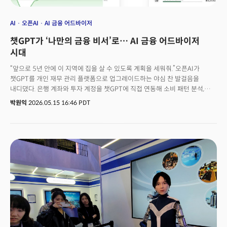
AI
오픈AI
AI 금융 어드바이저
챗GPT가 ‘나만의 금융 비서’로… AI 금융 어드바이저
시대
“앞으로 5년 안에 이 지역에 집을 살 수 있도록 계획을 세워줘.”오픈AI가
챗GPT를 개인 재무 관리 플랫폼으로 업그레이드하는 야심 찬 발걸음을
내디뎠다. 은행 계좌와 투자 계정을 챗GPT에 직접 연동해 소비 패턴 분석,
구독 관리, 주택 구매 계획 수립까지 자연어로 대화하듯 처리할 수 있는 ‘개인
박원익
2026.05.15 16:46 PDT
금융 경험(Personal Finance Experience)’기능을 15일(현지시각) 출시한
것이다. 궁금할 때 답을 얻는 AI 챗봇, 답변엔진을 넘어 개인 사용자들에게
숫자로 체감되는 가치를 제공하겠다는 선언으로 풀이된다. 챗GPT가 제공하는
‘AI 개인 최고재무책임자(CFO)’ 기능이 글로벌 핀테크 산업에 어떤 영향을
미칠지 업계의 관심이 쏠리고 있다.