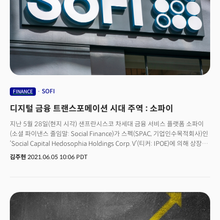
못하고 있음을 강조하며 연준 임원들이 일제히 비둘기파적인 메세지를
보였다는 점도 투자심리에 힘을 보탰다. 오늘 증시는 2분기 실적보고와 함께
미 노동통계국(BLS)이 발표하는 6월의 소비자물가지수(CPI)에 집중할
것으로 전망된다. 현재 시장은 일시적 인플레이션을 가격에 완전히 반영하고
있어 전망치를 웃도는 데이터가 나올 경우 상당한 변동성을 보일 것으로
관측된다. 현재 시장은 전일 뉴욕 연은의 인플레이션 지수에 단기 국채 금리가
상승, 연준의 조기금리 인상 가능성이 다시 확대되고 있다.
SOFI
FINANCE
디지털 금융 트랜스포메이션 시대 주역 : 소파이
지난 5월 28일(현지 시각) 샌프란시스코 차세대 금융 서비스 플랫폼 소파이
(소셜 파이낸스 줄임말: Social Finance)가 스펙(SPAC, 기업인수목적회사)인
‘Social Capital Hedosophia Holdings Corp. V’(티커: IPOE)에 의해 상장을
위한 합병 절차를 마쳤다. 지난 6월 1일 소파이는 새로운 티커(SOFI)로
김주현
2021.06.05 10:06 PDT
나스닥에서 거래를 시작했다.