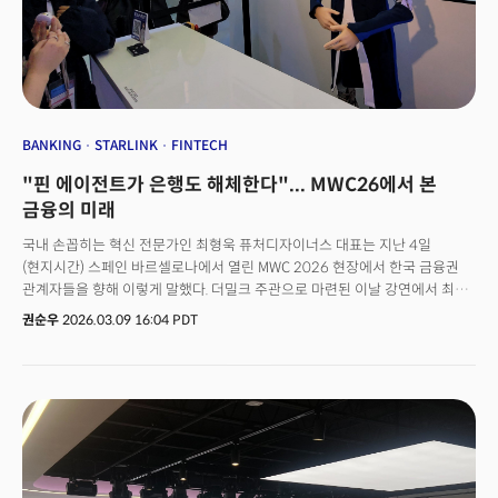
BANKING
STARLINK
FINTECH
"핀 에이전트가 은행도 해체한다"... MWC26에서 본
금융의 미래
국내 손꼽히는 혁신 전문가인 최형욱 퓨처디자이너스 대표는 지난 4일
(현지시간) 스페인 바르셀로나에서 열린 MWC 2026 현장에서 한국 금융권
관계자들을 향해 이렇게 말했다. 더밀크 주관으로 마련된 이날 강연에서 최
대표는 인텔과 퀄컴을 대비 사례로 꺼냈다. "수십 년간 PC 시장을 주도했던
권순우
2026.03.09 16:04 PDT
인텔은 변화에 적응하지 못한 대표적인 기업이 됐지만, 지속적인 혁신을
거듭해 온 퀄컴은 자동차·공간 컴퓨터·모바일까지 아우르는 강력한
애플리케이션 프로세서 플랫폼으로 성장했다." 최 대표는 그 지위를 유지하기
위해 퀄컴이 다양한 산업에 새롭게 진입하며 혁신의 속도를 늦추지 않고
있다는 점도 강조했다. 영원한 승자는 없다는 경고였다.실제 MWC 2026에서
스마트폰은 수많은 혁신 중 하나에 불과했다. AI라는 새로운 기술 중력이 산업
전반을 끌어당기면서, 전시장에는 통신 인프라부터 우주 통신, 가전·자율주행
·헬스케어·로봇틱스 기업들이 한데 뒤섞였다. 최 대표는 이 현장을 직접