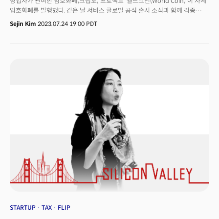
창업자가 관여한 암호화폐(크립토) 프로젝트 '월드코인(World Coin)'이 자체
암호화폐를 발행했다. 같은 날 서비스 글로벌 공식 출시 소식과 함께 각종
계획들을 쏟아내며 시장의 주목을 받고 있다. 다만 규제의 사각지대에서
Sejin Kim
2023.07.24 19:00 PDT
홍채라는 민감정보를 수집해 사업한다는 점에서 여전히 우려가 나온다.
월드코인재단은 24일(현지시각) 보도자료를 내어 월드코인이 글로벌 시장에
정식으로 서비스를 출시하고, 자체 암호화폐인 월드코인(WLD)을 발행했다고
밝혔다. 월트코인프로토콜의 사업은 크게 신원인증 프로그램인 월드아이디
(World ID)과 월드코인(WLD)으로 나뉜다. 👉 월드ID는 일종의 디지털
여권을 표방한다. 프로젝트의 홍채 인식장치 ‘오브(Orb)’를 연동, 사용자의
홍채 등 정보를 수집해 발급한다. 재단은 월드ID를 받는 데 필요한 오브를
20개국 35개 이상 도시로 확장한다는 목표를 내세웠다. 현재 오브는 독일,
영국, 아랍에미리트 두바이, 멕시코, 미국, 한국, 일본 등지에서 200개가
운영되고 있다. 회사는 지난 18개월 동안 진행한 베타테스트 기간에 200만명
이상의 사용자가 홍채를 등록했다고 밝혔다. 👉 암호화폐 WLD는 생태계
토큰으로 자체 암호화폐 지갑 앱인 월드앱(World App)에서 거래를 지원한다.
WLD는 재단의 자회사인 월드에셋이 옵티미즘(Optimism) 블록체인 위에서
발행하고, 월드앱은 월드코인네트워크 소속 개발사 툴스포휴머니티(Tools
for Humanity)가 운영하는 구조다. 재단은 월드앱 지원국을 120개국으로
확대하고 가스비(거래수수료) 무료 정책을 시행한다는 방침이다. WLD 발행을
위해 프로토콜은 최근 자사 네트워크를 옵티미즘으로 마이그레이션(이전)
했다. 다만 미국 등 암호화폐 규제가 마련되고 있는 국가의 거주자는 사용할 수
없다. WLD는 발행 후 상승세를 시작, 24일(미국 동부시각) 오후 6시 기준
STARTUP
TAX
FLIP
26% 오른 가격에 거래됐다. 재단은 베타테스트 기간 홍채를 등록한 사람에게