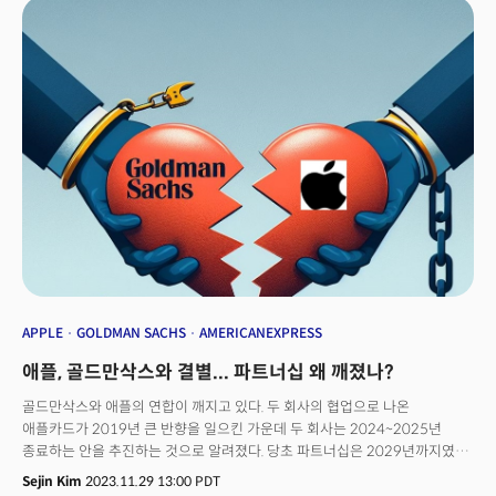
often struggle to fit itself into the global markets due to the
difference in the business environment, ever changing needs of the
client or their customers and different laws in different states,
especially in the US. For example, South Korean manufacturing
companies hastily entered the US market following the Inflation
Reduction Act(IRA) implementation last year. Despite having
established and operated manufacturing lines, they have
encountered a number of challenges, such as timely sourcing the
needed talents and spike in turnover rates, which have caused major
issues in meeting their productivity goals and put the fundamental
business at risk.“Diverse and extensive problems arise from global
operations,” said John Cho, VP of Business Enablement for CEF, a
New Jersey-headquartered BPO services provider."If not addressed
immediately and precisely with a comprehensive management
approach, these issues can escalate into larger problems such as
APPLE
GOLDMAN SACHS
AMERICANEXPRESS
unexpected increase of costs and deterioration of quality,” he
애플, 골드만삭스와 결별... 파트너십 왜 깨졌나?
added.CEF says it offers the most practical results with its tailored
BPO services, custom-fit to each client. This involves an end-to-end
골드만삭스와 애플의 연합이 깨지고 있다. 두 회사의 협업으로 나온
outsourcing program, which includes a consulting phase to identify
애플카드가 2019년 큰 반향을 일으킨 가운데 두 회사는 2024~2025년
the needs and ensure business stability. Additionally, a customizable
종료하는 안을 추진하는 것으로 알려졌다. 당초 파트너십은 2029년까지였다.
program management model enables clients to achieve their ROIs
28일(현지시각) 월스트리트저널(WSJ), 포춘 등에 따르면 애플은
Sejin Kim
2023.11.29 13:00 PDT
and business goals, he added.Founded in 2016, CEF
골드만삭스에 향후 12~15개월 이내에 계약을 해지하자는 내용의 제안을