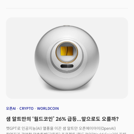
provides comprehensive BPO services on behalf of business
보낸 것으로 알려졌다. 2019년 두 회사가 출시한 애플 신용카드와 2023년
clients across multiple industries described above. While Its clientele
출시된 저축계좌 등 전체 개인금융 분야를 포함한다. 애플이 신용카드에 대한
primarily started from the globally renowned consumer electronics
새로운 은행을 찾았는지는 알려지지 않았다.
and IT companies with a presence in the US, the company has
recently seen an increase in partnership requests from various
industries, including automotives, parts manufacturing, financial
services and logistics. With a remarkable average year-over-year
growth of 37% over the past four years (2020–2023), the company
anticipates continued upward momentum. The global BPO industry
is projected to reach $440 billion in revenue by 2028 with an
expected annual average growth rate of 4.68%, according to data
provider Statista.
오픈AI
CRYPTO
WORLDCOIN
샘 알트만의 ‘월드코인’ 26% 급등...앞으로도 오를까?
챗GPT로 인공지능(AI) 열풍을 이끈 샘 알트만 오픈에이아이(OpenAI)