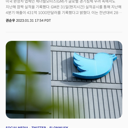
미국 완성차 업체인 제너럴모터스(GM)가 글로벌 경기침체 우려 속에서도
지난해 깜짝 실적을 기록했다. GM은 31일(현지시간) 실적공시를 통해 지난해
4분기 매출이 431억 1000만달러를 기록했다고 밝혔다. 이는 전년대비 28%
증가한 수치다. 매출은 레피니티브가 수집한 시장 애널리스트 추정치인
권순우
2023.01.31 17:54 PDT
406억 5000만달러를 훌쩍 뛰어넘었다. 순이익은 지난해 4분기
17억달러보다 15% 증가한 20억달러를 기록했다. 조정 주당순이익(EPS)
역시 월가 전망치인 주당 1.69달러를 넘은 2.12달러를 기록했다. 시장은
환호했다. 이날 뉴욕증시에서 GM 주가는 장중 한때 9.5%까지 치솟았다가
소폭 하락한 8.4% 급등한 39.32달러에 거래를 마쳤다. 이는 지난해 10월 4일
이후 일간 최고치였다.
SOCIALMEDIA
TWITTER
ELONMUSK