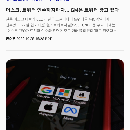
머스크, 트위터 인수하자마자... GM은 트위터 광고 뺐다
일론 머스크 테슬라 CEO가 결국 소셜미디어 트위터를 440억달러에
인수했다. 27일(현지시간) 월스트리트저널(WSJ), CNBC 등 주요 매체는
"머스크 CEO가 트위터 인수와 관련한 모든 거래를 마쳤다"라고 전했다.
머스크는 28일 오후 2시 트윗을 통해 인수 사실을 확인했다. 그는 트윗에서
권순우
2022.10.28 15:26 PDT
"트위터는 다양한 관점을 가진 콘텐츠 중재 위원회를 구성할 것"이라며 "해당
위원회가 소집되기 전에는 주요 콘텐츠 결정이나 계정 복원이 이루어지지
않는다"라고 썼다. 이로써 일론 머스크는 지난 4월 트위터 인수에 대해 처음
언급한 이후 약 6개월 만에 인수를 완료하게 됐다. 지난 7월 트위터의 가짜
계정과 관련해 인수 번복 의사를 밝히기도 했으나 결국 엔딩은 인수 완료로
마무리지어졌다. 머스크 산하의 트위터는 어떤 변화를 맞게 될까. 시장과
업계의 반응은 어땠을까.