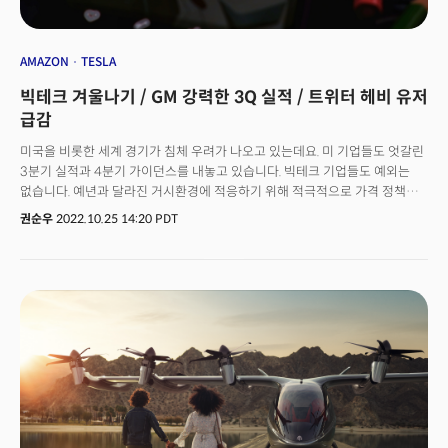
AMAZON
TESLA
빅테크 겨울나기 / GM 강력한 3Q 실적 / 트위터 헤비 유저
급감
미국을 비롯한 세계 경기가 침체 우려가 나오고 있는데요. 미 기업들도 엇갈린
3분기 실적과 4분기 가이던스를 내놓고 있습니다. 빅테크 기업들도 예외는
없습니다. 예년과 달라진 거시환경에 적응하기 위해 적극적으로 가격 정책을
변경하거나 비용을 줄이는 등 자구 노력을 펴고 있습니다. 우선 기업들의 가격
권순우
2022.10.25 14:20 PDT
변동이 눈에 띕니다. 테슬라는 중국에서 자동차 판매 가격을 최대 9%나
인하하기로 했습니다. 가장 잘 나가는 모델 3과 모델 Y 가격을 인하하기로 한
건데요. 모델 3은 종전보다 5%, 모델 Y 판매가는 8.8%나 내리기로 했습니다.
세계 최대 자동차 시장인 중국에서 수요 감소가 예상되면서 처음으로 가격을
인하한 것이라는 분석이 나옵니다. 아이폰 판매가 주춤한 가운데 애플도
서비스 가격을 인상하고 나섰습니다. 25일(현지시간) CNBC 등에 따르면
애플은 최근 스트리밍 서비스인 애플뮤직과 애플TV플러스의 요금을
인상하겠다고 밝혔는데요. 미국을 시작으로 애플뮤직 요금을 월
9.99달러에서 10.99달러로, TV플러스 가격은 4.99달러에서 6.99달러로
인상합니다. 애플의 스트리밍 서비스 요금 인상은 출시 이후 처음인데요.
애플은 "뮤직 라이선스 비용 증가 때문"이라고 했지만, 극심한 스트리밍