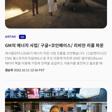
경쟁의 영향으로 풀이됩니다. 이런 가운데 애플의 유리 공급사인 코닝이
스마트폰과 태블릿 판매 둔화를 예고하면서 우려를 키웠는데요. 코닝은
스마트폰 3분기 유리 판매량은 연간 기준으로 14% 감소했고, 태블릿과
노트북 수요는 17% 감소했다고 밝혔습니다. 부품 수요 감소는 곧 디스플레이
전자기기 수요가 줄어든다는 것을 의미하는데요. 애플의 고심도 커질 것으로
예상됩니다.👉메타는 구조조정 권고... 아마존, 블랙 프라이데이 총력 메타는
'메타버스' 투자비용이 발목을 잡고 있습니다. 일부 주주는 아예 "메타버스
사업을 축소하라"라고 목소리를 높이고 있습니다. 지난 24일(현지시간)
AIRTAXI
GM
월스트리트저널(WSJ)에 따르면 메타의 투자사인 알티미터 캐피털의 브래드
GM의 에너지 사업/ 구글+코인베이스/ 리비안 리콜 파문
스트너 CEO는 마크 저커버그 메타 CEO를 향해 "메타 운영을 합리화하고
급격한 주가 하락에 대처하기 위해 과감한 조치를 취해야 한다"면서 "인력
제너럴모터스(GM)가 에너지 저장 사업 진출을 선언했습니다. 11일(현지시간)
20%를 감원하고 메타버스 관련 투자를 연 50억달러 이하로 줄이라"라고
CNN, 월스트리트저널(WSJ) 등 주요 언론에 따르면 GM은 얼티엄(Ultium)
권고했습니다. 알티미터는 지난 6월 말을 기준으로 메타 주식 200만 주를
배터리 팩을 이용해 가정에 전력을 공급하고, 자동차를 충전하고 필요할 때
보유하고 있는데요. 경제 상황이 좋을 때야 투자 규모가 큰 것을 이해할 수
그리드에 전력을 공급하는 자체 에너지 저장 사업을 추진하고 있습니다.
권순우
2022.10.11 12:36 PDT
있지만, 침체 우려가 나오고 있는 상황에서 수익성이 없는 미래 사업에만 많은
'GM에너지'라고 불리는 새로운 사업 단위는 얼티엄 홈, 얼티엄 커머셜, 그리고
돈을 투자하고, 기업가치가 하락하는 것을 볼 수만은 없다는 것이 투자자들의
얼리엄 차지 360 사업부로 구성되는데요. 주택과 기업에 각각 에너지
주장입니다. 아마존은 오는 블랙프라이데이를 앞두고 총력을 기울이는
저장장치를 공급하거나 GM의 기존 전기차 충전 소프트웨어 애플리케이션을
모습입니다. 얼마 전 프라임데이 세일에서 재미를 못 보면서 소비 심리가
통해 운전자가 차량용 공용 충전기를 찾을 수 있는 서비스를 제공합니다. 사실
위축된 것이 아니냐는 우려가 시장에서 나오기도 했는데요. 25일(현지시간)
이런 방식은 테슬라와 꼭 닮았는데요. 테슬라는 파워월과 파워팩 제품 등을
블룸버그통신에 따르면 아마존은 연말연시 쇼핑 시즌을 앞두고 '벤모'를
선보이면서 가정용과 상업용 에너지 저장 장치 사업을 병행하고 있습니다.
이용한 지불 시스템 구축을 위한 테스트를 진행 중입니다. 벤모는 페이팔을
GM에너지는 내년부터 GM 전기자동차를 이용한 파일럿 프로그램을
모회사로 둔 지불 시스템인데요. 간편하게 벤모에 넣어 둔 현금을 쉽게 이채할
시작한다고 하는데요. 캘리포니아 퍼시픽 가스, 일렉트릭 등과 협력할
수 있다는 장점이 있어서 개인적으로도 자주 사용하고 있습니다. 아마존이