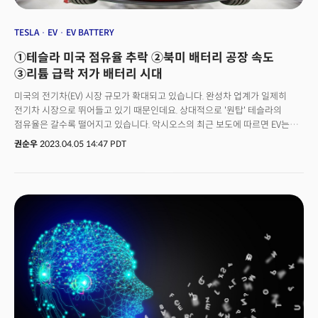
TESLA
EV
EV BATTERY
①테슬라 미국 점유율 추락 ②북미 배터리 공장 속도
③리튬 급락 저가 배터리 시대
미국의 전기차(EV) 시장 규모가 확대되고 있습니다. 완성차 업계가 일제히
전기차 시장으로 뛰어들고 있기 때문인데요. 상대적으로 '원탑' 테슬라의
점유율은 갈수록 떨어지고 있습니다. 악시오스의 최근 보도에 따르면 EV는
지난 1월 미국 내 신차 등록의 7%를 차지했습니다. 2022년 1월 4.1%에서
권순우
2023.04.05 14:47 PDT
늘어난 건데요. 전기차 전환이 탄력을 받고 있다는 신호로 해석될 수 있습니다.
전체 전기차 파이가 커지면서 상대적으로 테슬라의 시장 점유율은 계속
줄어들고 있습니다. 소비자들의 선택의 폭이 넓어졌기 때문입니다. 실제
미국에서 판매되는 전기차 모델은 2021년 33종에서 2022년 말 47개로
늘어났습니다. 2022년 1월 테슬라의 전기차 시장 점유율은 72%였는데요.
올해 54%로 떨어졌습니다. S&P글로벌 모빌리티의 톰 리비 산업 담당
부책임자는 "향후 한두 달 안에 50% 아래로 떨어질 가능성이 높다"라고
전망했습니다.👉 모델 S 1월 등록, 전년비 75% 급감차종별로 테슬라의
럭셔리 세단 '모델S'는 고전을 면치 못하고 있는데요. 2023년 1월 모델S
등록은 75% 급감했습니다. 반면 동급인 메르세데스-벤츠의 신형 EQS 세단
등록은 4배로 급증했습니다. 모델 Y와 모델 3는 여전히 가장 큰 시장규모를
차지하고 있지만, 경쟁 차량들도 빠르게 자리를 잡아가고 있습니다. 모델 Y의