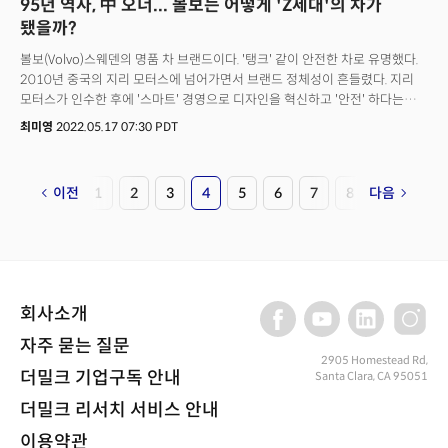
95년 역사, 中 오너... 볼보는 어떻게 'Z세대'의 차가
됐을까?
볼보(Volvo)스웨덴의 명품 차 브랜드이다. '탱크' 같이 안전한 차로 유명했다.
2010년 중국의 지리 모터스에 넘어가면서 브랜드 정체성이 흔들렸다. 지리
모터스가 인수한 후에 '스마트' 경영으로 디자인을 혁신하고 '안전' 하다는
인식이 퍼지면서 글로벌 판매량이 급증했다. 한국에서는 벤츠-BMW에 이어
최미영
2022.05.17 07:30 PDT
수입차 3위를 기록하고 있을 정도다. 이 같은 볼보의 승승장구에는 내재적
'혁신 마인드'가 자리잡고 있었기 때문이라는 것은 많이 알려지지 않았다. 지난
3월엔 전통적 자동차 업계 출신 경영자가 아니라 전자기기 회사 다이슨 출신
이전
1
2
3
4
5
6
7
8
다음
짐 로완을 최고경영자(CEO)로 전격 영입하기도 했다. 짐 로완은 2012년
다이슨(Dyson)에 합류 후, 2017년부터 2020년까지 다이슨 CEO를
역임했다.지난 5월 9일(현지시각) 파이낸셜 타임즈는 '자동차의 미래(The
Future of the cars)' 컨퍼런스에 볼보 최고경영자(CEO) 짐 로완(Jim
Rowan)으로 부터 의견을 들었다. 카메라, 자율 주행, 배터리, 인공지능(AI) 등
새로운 테크놀로지 혁신으로 빠르게 움직이는 자동차 업계에서 볼보의
회사소개
수장으로 소비자 테크놀로지 경영 이력을 지닌 인물을 세웠다는 것은 주목할
만하다. 미래에 소프트웨어와 소비자 직접 판매가 점점 더 강조된다는 것을
자주 묻는 질문
상징한다. 지속가능성(Sustainability) 및 안전성을 유지해야하는 모빌리티
2905 Homestead Rd,
더밀크 기업구독 안내
Santa Clara, CA 95051
(Mobility) 산업에서 어떻게 새로운 기준을 확립하고 차세대 소비자 요구에
맞춘 제품을 디자인할 것인지에 대한 대담을 나눴다.그는 자동차 업계의
더밀크 리서치 서비스 안내
‘전동화’ 및 소프트웨어를 이용한 ‘스마트화'를 지속적으로 다루어야 할 큰
변화의 하나로 꼽았다. 또한 소비자 경영의 수장답게 미래의 주요 고객인
이용약관