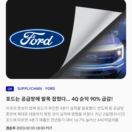
예정인데요. 데보라 월 GM 글로벌 최고마케팅 책임자는 "엔터테인먼트는
문화에 막대한 영향을 미친다"며 "EV를 운전하고 소유하는 문화를 구축하기
위해 넷플릭스의 매력적인 스토리텔링을 활용할 예정"이라고 밝혔습니다.👉
넷플릭스 올라탄 GM, 그럼 넷플릭스 속내는? 넷플릭스와 손잡은 GM의
목적은 전기차 홍보에 있습니다. GMC 허머 EV 픽업, 셰비 실버라도, 캐딜락
라이릭 등 다양한 EV 차종이 넷플릭스의 유명 콘텐츠를 무대로 나오는데요.
단일 드라마나 콘텐츠에 차를 후원하는 경우는 있지만, 플랫폼 전체를
대상으로 파트너십을 맺은 것은 이례적이라는 평가가 나옵니다. 넷플릭스
유료 구독자 전체를 홍보 타깃으로 삼겠다는 전략입니다. 여기에 전통적인
제조산업에서 전동화와 함께 서비스, 엔터테인먼트 산업으로의 진출이라는
의미도 담겨 있습니다. 반대로 넷플릭스가 얻을 수 있는 이점은 무엇일까요.
올해 CES2023에서 팁을 얻을 수 있었는데요. CES2023은 가전이 아닌
'차전'이라는 말이 나올 정도로 모빌리티가 중심이 된 무대였습니다. 이제
전기차를 기본 플랫폼으로 자율주행과 다양한 전장 제품들이 모빌리티안에
장착되는데요. 미래 엔터테인먼트 공간이 될 차에 콘텐츠를 제공하고자 하는
SUPPLYCHAIN
FORD
GM
속내가 숨어있는 것으로 풀이됩니다. 더밀크가 CES2023에서 확인한 '판의
포드는 공급망에 발목 잡혔다... 4Q 순익 90% 급감!
이동'이 서서히 모습을 드러내고 있습니다.
미국의 완성차 업체 포드가 부진한 4분기 실적을 발표했다. 반도체 등 공급망
혼란에 제대로 대응하지 못한 것이 실적에 영향을 미쳤다. 지난 2일(현지시간)
포드에 따르면 4분기 매출은 전년동기 대비 16.7% 늘어난 440억달러를
기록했다. 레피니티브가 집계한 월가 애널리스트 예상치 403억
권순우
2023.02.03 18:00 PDT
7000만달러를 웃돌았다. 전체 매출은 전년대비 16% 늘어난 1581억달러를