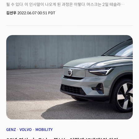
수 있다는 건데요. 이 보상체계는 특정 기간에 기업이 내건 목표를 달성하면
될 수 있다. 이 인사말이 나오게 된 과정은 이렇다. 머스크는 2일 테슬라
주식을 지급합니다. 스톡옵션과 달리 조건을 충족하면 무상으로 주식을
임원에게 보낸 메일에서 미국 경제에 대한 “느낌이 매우 좋지 않다”며 직원의
김선우
2022.06.07 00:51 PDT
지급하게 되는 건데요. 현재 공모가보다 주가가 낮은 상황에서 현 속도로
10%를 감원할 필요가 있다고 썼다. 이 메일이 공개됐고 기자들은 머스크의
직원에게 보상이 이뤄질 경우 주식가치가 계속 하락할 것이라는 지적입니다.
미국 경제 상황에 대한 비관적인 전망에 대해 어떻게 생각하느냐고 바이든
JP모건은 코인베이스에 대한 투자의견을 중립으로 제시했는데요. 잇단
대통령에게 질문 했다. 미국의 고용지표에 관한 기자회견 자리에서 였다.
악재가 속출하면서 이날 뉴욕 증시에서 코인베이스 주가는 전 거래일보다
바이든은 이렇게 답했다.“일론 머스크가 그런 얘기를 하고 있는 사이 포드는
15% 이상 급락한 56달러대에 거래됐습니다.
새로운 전기차를 양산하기 위해 미국 중서부에 6000개의 새로운 일자리를
창출하는 투자를 했다. 노조에 속한 일자리다. 전 크라이슬러 스텔란티스도
비슷한 규모의 투자를 하고 있다. 인텔은 오하이오주에 2만 개의 컴퓨터 칩을
만드는 일자리를 창출하고 있다. 그러니 그의 달나라 여행에 행운을
빈다.”머스크는 기자 회견 이후 트위터에 “고맙습니다, 대통령님”이라는 역시
비아냥대는 느낌의 답을 남겼다. 이번 설전만 보면 머스크의 ‘1패’로 보일지도
모르겠다. 하지만 둘 사이의 설전은 상당히 오래된 싸움이다. 그리고
바이든에게 결코 유리하게 전개되고 있지 않다. 일개 기업의 CEO와 일국의
대통령이 싸운다니 한국의 정서로는 이해가 잘 안 갈수도 있겠다. 그러나 둘의
싸움은 매우 상징적이다. 그래서 들여다 보면 미국의 정계와 재계의 관계를
이해하는데 도움이 된다.
GENZ
VOLVO
MOBILITY