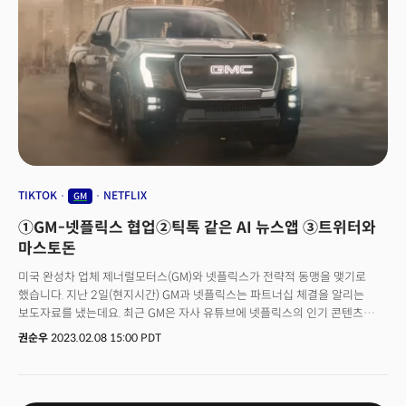
하는지 등을 문의하고 있습니다. 👉 AI기반 정신건강 플랫폼 늘어... "책임소지
불분명 주의해야" 조언도 팬데믹 기간 중 '텔레헬스'로 불리는 원격 진료
서비스가 확대됐는데요. 챗봇을 이용한 정신건강 플랫폼도 늘어나고
있습니다. 와이사(Wysa), 림빅(Limbic), 레플리카(Replika) 등의
애플리케이션이 AI기반의 정신건강 서비스를 제공하고 있는데요. 이런 앱들은
AI가 대화 치료가 필요한 환자의 대담자 역할을 하거나, 언제나 대화할 준비가
되어있는 대담자를 연결하고 있습니다. 이용자들은 접근성이 좋고,
편리하다는 측면에서 해당 앱에 대해 긍정적으로 평가하고 있습니다. 당연히
우려의 목소리도 나옵니다. 일부 정신 건강 전문가들은 "치료 전문가들만이
맞춤형 치료 계획을 제공할 수 있다"면서 "주의를 기울여야 한다"라고
목소리를 높이고 있는데요. 챗봇을 이용한 정신상담 등은 책임 소지가
TIKTOK
NETFLIX
GM
불분명하다는 겁니다. 챗GPT를 개발한 오픈AI도 "이 기술이 누군가에게 특정
①GM-넷플릭스 협업②틱톡 같은 AI 뉴스앱 ③트위터와
건강 상태가 있는지 없는지 알려주거나, 건강 상태를 치료하거나 치료하는
방법에 대한 지침을 제공하는 데 사용되어서는 안 된다"라고 명시하고
마스토돈
있습니다.
미국 완성차 업체 제너럴모터스(GM)와 넷플릭스가 전략적 동맹을 맺기로
했습니다. 지난 2일(현지시간) GM과 넷플릭스는 파트너십 체결을 알리는
보도자료를 냈는데요. 최근 GM은 자사 유튜브에 넷플릭스의 인기 콘텐츠
'오징어 게임', 영화 '아미 오브 더 데드' 등을 배경으로 한 광고를
권순우
2023.02.08 15:00 PDT
게재했습니다. 넷플릭스 콘텐츠를 무대로 GM의 EV 모델을 대거 등장시킨
겁니다. 여기서 그치지 않습니다. GM은 오는 12일 슈퍼볼 경기에도 오징어
게임을 배경으로 한 자사 EV 광고를 내걸 예정입니다. 향후 브리저튼과 아미
오브 더 데드 등 다양한 넷플릭스 인기 시리즈를 배경으로 한 광고를 선보일