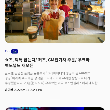
것이라고 밝혔습니다. 트래피스 헤스터 GM EV 성장 이니셔티브 책임자는
벤모와 협업에 나선 이유는 고객에게 편리하고 사용하기 쉬운 결제 옵션을
WSJ와의 인터뷰에서 "EV 판매를 넘어 배터리 기술에 대한 투자를 통해
제공하기 위한 목적이 있다고 밝혔습니다. 다양한 결제 옵션을 제공하면서
수익창출 기회를 보고 있다"라고 밝혔는데요. 배터리 제조업을 이어가면서
위축될 수 있는 소비심리를 잡아두겠다는 전략으로 보입니다.
에너지 저장 사업으로 이어지는 것은 당연한 수순이라는 겁니다. 다른 완성차
업체도 에너지 분야에 뛰어들고 있는데요. 테슬라는 2분기 동안 8억
6600만달러의 수익을 창출한 에너지 저장 사업을 운영하고 있고, 도요타
모터스 역시 지난 6월 일본에서 가정용 배터리 저장 시스템 판매를
시작했습니다.👉 델타항공, 플라잉 택시 투자 완성차 업계가 전기차, 배터리,
그리고 에너지 저장사업으로 영역을 확장하고 있는 가운데, 항공업계는 항공
택시 분야로의 진출을 모색하고 있습니다. 11일(현지시간) 월스트리트 저널
(WSJ)에 따르면 델타항공은 항공 택시를 만드는 '조비 에비에이션(Joby
EV
GM
Aviation)'에 6000만달러를 투자하기로 했는데요. 이는 조비 에비에이션
쇼츠, 틱톡 잡는다/ 허츠, GM전기차 주문/ 우크라
지분의 2%에 해당합니다. 델타항공은 조비 측이 특정 서비스를 개발,
제공하는 이정표를 달성할 경우 최대 2억달러까지 투자를 늘릴 수 있다고
맥도널드 재오픈
밝혔습니다. 델타항공은 이 항공 택시를 여행객이 공항으로 이동하는
글로벌 동영상 플랫폼 유튜브가 “크리에이터의 성공이 곧 유튜브의
수단으로 활용할 계획인데요. 에드 바스티안 델타항공 CEO는 "JFK, 라과디아,
성공”이라며 수익배분 정책을 크리에이터에 유리한 방향으로 대거
LAX로 가는 길에 1~2시간 동안 교통체증을 경험하는 것보다 공항으로 가는
수정했습니다. 20일(현지시각) 유튜브는 미국 로스앤젤레스에서 개최한
더 좋은 방법이 있다고 생각한다"라고 말했습니다. 헬리콥터와 같이 수직으로
크리에이터 행사 ‘메이드 온 유튜브’에서 내년부터 숏폼 동영상 서비스
이착륙하는 전기 항공기는 최근 항공사와 항공기 리스 회사의 관심을 모으고
송이라
2022.09.21 09:41 PDT
쇼츠에도 광고를 도입하고 수익의 45%를 크리에이터에 지급한다고
있는데요. 유나이티드 항공 역시 '이브 에어 모빌리티'라는 회사에
밝혔습니다. 쇼츠에서 조회수에 따라 실질적인 수익이 배분되는건 이번이
1500만달러를 투자하기로 했습니다. 유나이티드는 향후 4인승 항공기
처음입니다. 아울러 수익 창출을 위해 충족해야 하는 기본요건도 완화해 초보
200대를 구매하는 예비 계약을 체결했습니다. 아메리칸 에어라인 역시
크리에이터들에게도 수익 창출 기회를 확대할 계획입니다. 지난해 기준
버티컬 에어로스페이스에 2500만달러를 투자하고, 이 회사가 개발하고 있는