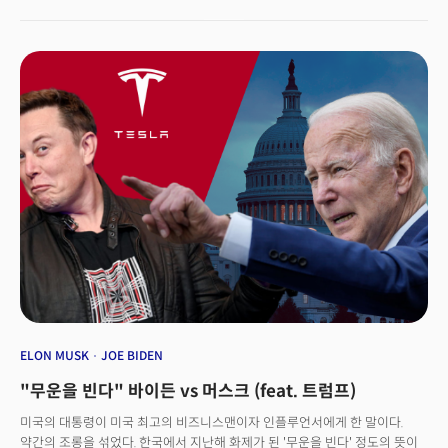
도와주는 플랫폼이 될 것입니다.
(Security)'이며, 이를 허가 없이 거래했다고 판단하고 있는 것으로
알려졌습니다. 현재 코인베이스에서는 150개 가상자산을 거래할 수
있는데요. 해당 제품이 증권으로 간주될 경우에는 SEC에 거래소로
등록해야만 합니다. 이에 대해 코인베이스 측은 "우리의 엄격한 실사
프로세스는 이미 SEC의 검토를 거친 것"이라며 "이는 코인베이스 거래소에서
유가증권이 거래되지 않는다는 것을 확신한다. 관련 이슈에 대해 SEC와
협력하겠다"라고 밝혔습니다. SEC는 현재 관련 논평을 거부했다고
블룸버그는 전했습니다.👉성장 속도 못 따라간 규제 감독이 문제 이런 논란이
나오는 이유는 감독 당국이 암호화폐 거래와 관련해 적시에 규제를 마련하지
못했기 때문으로 보입니다. 실제로 코인베이스는 그간 감독 방식에 대해
지속해서 당국과 논쟁을 벌여왔는데요. SEC가 보다 명확한 규제와 방침을
마련해야 한다는 입장을 내비쳐왔습니다. 암호화폐 가격이 사상 최고치에서
폭락하고, 손실을 본 투자자들이 속출하면서 최근 정계와 SEC 내부에서 거래
플랫폼에 대해 더 많은 규제가 필요하다는 식의 주장이 나오고 있는
상황입니다. 코인베이스는 당국의 조사 이외에도 주가 하락에 따른 부진을
면치 못하고 있는데요. 지난해 400달러를 넘어섰던 주가는 올해 들어서만
70% 이상 폭락했습니다. 이런 상황에서 또 다른 우려가 제기됐습니다.
배런스는 JP모건 케네스 워딩턴 애널리스트의 보고서를 인용해 "암호화폐
ELON MUSK
JOE BIDEN
거래, 주식시장이 위축되면서 코인베이스와 로빈후드 수익이 악화하고 있고,
"무운을 빈다" 바이든 vs 머스크 (feat. 트럼프)
주가 하락이 주주들에게 리스크를 가져올 수 있다"라고 전했는데요. JP모건이
지적한 부분은 이들 회사가 직원들에게 제공한 주식보상프로그램(Restricted
미국의 대통령이 미국 최고의 비즈니스맨이자 인플루언서에게 한 말이다.
Stock Unit, RSU) 때문에 향후 5년간 주식가치가 3분의 1 수준으로 희석될
약간의 조롱을 섞었다. 한국에서 지난해 화제가 된 '무운을 빈다' 정도의 뜻이