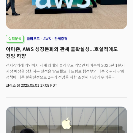
클라우드 서비스 업체들이 엔비디아의 데이터센터 매출에서 차지하는 비중은
50% 미만으로 이는 빅테크 기업들이 지속적으로 AI 인프라 투자를 이어가고
있는 것으로 관측된다. 한때 엔비디아의 주력 사업이었던 게이밍 부문의 매출
역시 38억 달러로 전년 동기 대비 42%가 증가했다. 엔비디아는 새로운
닌텐도 스위치 2 콘솔의 핵심 프로세서를 제조하고 있고 게이밍 칩들이 AI
애플리케이션에도 활용되고 있다고 전했다.
실적분석
클라우드
AWS
관세충격
아마존, AWS 성장둔화와 관세 불확실성...호실적에도
전망 하향
전자상거래 거인이자 세계 최대의 클라우드 기업인 아마존이 2025년 1분기
시장 예상을 상회하는 실적을 발표했으나 트럼프 행정부의 대중국 관세 강화
정책에 따른 불확실성으로 2분기 전망을 하향 조정해 시장의 우려를
불러일으켰다.
크리스 정
2025.05.01 17:08 PDT