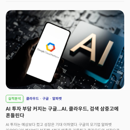
대비 10%의 성장세를 만들어냈다. 하지만 문제는 1분기에 대한 전망이었다.
아마존은 예상 매출 1510억 달러에서 1555억 달러로 월가의 예상치였던
1585억 달러를 하회했다. 특히 성장률 전망은 5~9% 수준으로 제시해 예상
범위의 최하단을 기록했다. 실적 자체는 긍정적이었지만 향후 성장 전망이
예상을 크게 하회하면서 투자자 실망감의 원인이 됐다. 달러 강세 역시
실적에는 역풍으로 작용했다. 아마존은 외환 변동성으로 인해 약 21억 달러의
매출 손실이 예상된다고 전하며 실적 성장이 둔화될 것임을 예고했다. 비용
절감 노력이 계속되면서 순이익이 전년 대비 거의 2배 가까이 증가한 점은
긍정적으로 인식됐다. 하지만 매출 증가율과 실적 전망이 눈에 띄게
둔화되면서 성장에 대한 우려로 실망 매도세가 쏟아졌다.
실적분석
클라우드
구글
알파벳
AI 투자 부담 커지는 구글...AI, 클라우드, 검색 삼중고에
흔들린다
AI 투자는 예상보다 컸고 성장은 기대 이하였다. 구글의 모기업 알파벳