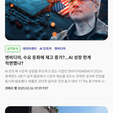
실적분석
데이터센터
AI 인프라
엔비디아
엔비디아, 수요 둔화에 재고 증가?...AI 성장 한계
직면했나?
AI 반도체 시장의 성장을 주도하고 있는 기업인 엔비디아(NVDA)가 2024
회계연도 4분기 실적 발표에서 시장의 예상을 웃도는 강력한 성과와 전망을
동시에 발표했다. 매출은 393억 달러로 전년 동기 대비 77.9% 증가하며 시장
예상치였던 383억 4000만 달러를 2.6% 상회했다. 순이익 역시 220억
크리스 정
2025.02.26 19:29 PDT
달러로 전년 동기 대비 80% 증가하는 성장세를 기록했다. 특히 지난해 출시된
차세대 AI 칩인 '블랙웰'은 엔비디아의 AI 반도체 역량을 한 단계 더 끌어올린
것으로 나타났다. 블랙웰은 AI 학습 뿐 아니라 추론 단계에서도 압도적인
성능을 자랑하며 고객사로부터 뜨거운 반응을 이끌어 냈다. 엔비디아에
따르면 4분기 블랙웰 칩 매출만 110억 달러에 달하는 기록적인 매출로