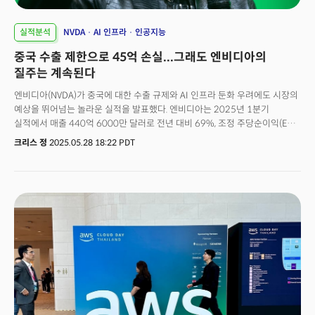
실적분석
NVDA
AI 인프라
인공지능
중국 수출 제한으로 45억 손실...그래도 엔비디아의
질주는 계속된다
엔비디아(NVDA)가 중국에 대한 수출 규제와 AI 인프라 둔화 우려에도 시장의
예상을 뛰어넘는 놀라운 실적을 발표했다. 엔비디아는 2025년 1분기
실적에서 매출 440억 6000만 달러로 전년 대비 69%, 조정 주당순이익(EPS)
은 96센트로 57% 증가했다고 발표했다. 회사의 매출과 순이익은 모두
크리스 정
2025.05.28 18:22 PDT
월가의 예상을 뛰어넘는 수준으로 엔비디아의 주가는 시간외 거래에서 약 5%
가깝게 상승했다. 엔비디아의 실적은 여전히 AI 수요를 이끌고 있는
데이터센터 부문으로 매출이 전년 대비 73% 급증한 391억 달러를 기록했다.
이는 전체 매출의 88%에 달하는 압도적인 비중이다. 다만 데이터센터 매출은
시장 예상치였던 392억 달러에 소폭 못 미쳤다. 엔비디아는 AI에 대한 수요가
여전히 강력하다는 주장이다. 젠슨 황, 최고경영자(CEO)는 성명을 통해
"엔비디아의 AI 인프라 수요가 믿을 수 없을 정도로 강력하다."며 "AI 추론
토큰 생성이 단 1년 만에 10배 급증했고 AI 에이전트가 주류가 되면서 AI
컴퓨팅 수요가 더 가속화될 것"이라고 밝혔다. 실제 새로운 제품인 블랙웰에
대한 수요는 엄청나다. 콜레트 크레스 최고재무책임자(CFO)는 "대형
하이퍼스케일러들이 각각 주당 약 7만 2000개의 블랙웰 GPU를 배치하고
있으며 이번 분기 내 출하량 목표를 달성할 예정."이라고 설명했다. 현재 대형