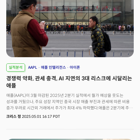
실적분석
AAPL
애플 인텔리전스
아이폰
경쟁력 약화, 관세 충격, AI 지연의 3대 리스크에 시달리는
애플
애플(AAPL)이 3월 마감된 2025년 2분기 실적에서 월가 예상을 웃도는
성과를 거뒀으나, 주요 성장 지역인 중국 시장 매출 부진과 관세에 따른 비용
증가 우려로 시간외 거래에서 주가가 최대 4% 하락했다.애플은 2분기에 주당
1.65달러의 순이익을 기록해 LSEG 예상치인 1.63달러를 소폭 상회했다.
크리스 정
2025.05.01 16:17 PDT
매출은 전년 동기 대비 5% 증가한 954억 달러로, 월가 예상인 946억 달러를
넘어섰다. 애플의 순이익은 247억 8000만 달러로 전년 동기 236억 4000만
달러 대비 증가했다.