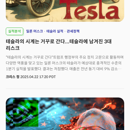
실적분석
일론 머스크
테슬라 실적
관세정책
테슬라의 시계는 거꾸로 간다...테슬라에 남겨진 3대
리스크
"테슬라의 시계는 거꾸로 간다"트럼프 행정부의 주요 정치 고문으로 활동하며
다양한 역풍을 맞고 있는 일론 머스크의 테슬라가 예상대로 충격적인 수준의
1분기 실적을 발표했다. 결과는 처참했다. 매출은 전년 동기 대비 9% 감소한
193억 달러를 기록했고 특히 순이익은 무려 71%나 감소한 4억 900만
크리스 정
2025.04.22 17:20 PDT
달러로 월가의 추정치를 크게 밑돌았다. 머스크는 한때 2020년대 말까지
연간 2천만 대 이상의 차량을 판매할 것이라 자신하며 세계 최대 자동차
회사인 도요타의 두 배에 이를 것으로 전망했다. 하지만 2020년대가
전환점을 돌고있는 지금 테슬라는 2023년 180만 대까지 치솟은 이후 계속된
판매 부진을 겪고 있다.