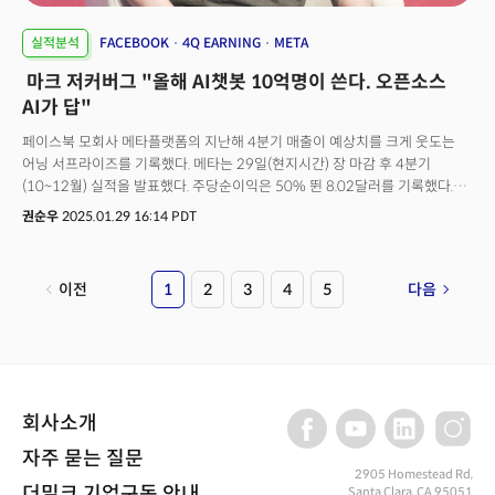
실적분석
FACEBOOK
4Q EARNING
META
마크 저커버그 "올해 AI챗봇 10억명이 쓴다. 오픈소스
AI가 답"
페이스북 모회사 메타플랫폼의 지난해 4분기 매출이 예상치를 크게 웃도는
어닝 서프라이즈를 기록했다. 메타는 29일(현지시간) 장 마감 후 4분기
(10~12월) 실적을 발표했다. 주당순이익은 50% 뛴 8.02달러를 기록했다.
시장 예상치인 6.77달러를 크게 뛰어넘은 수치다. 매출 역시 전년 대비 21%
권순우
2025.01.29 16:14 PDT
급증한 483억9000만달러를 기록하면서 예상치인 470억4000만달러를
넘어섰다. 다만 올 1분기 매출은 시장 예상치를 밑돈 395억~418억 달러로
예상했다. 시간외 거래에서 메타의 주가는 예상치를 웃도는 실적 발표에 약
이전
1
2
3
4
5
다음
5% 상승한 모습을 보였다. 메타 주가는 사상 처음으로 주당 700달러선을
돌파했다. 메타의 핵심인 광고 매출은 21% 증가한 467억 달러를 기록했다.
반면 증강현실 기기 개발 부문 리얼리티랩스는 49억 7000만 달러 손실을
기록했다.분기 동안 메타의 일일 활성 사용자 수는 33억 5000만 명을
기록했으며, 이는 이전 분기의 32억 9000만 명에서 증가한 수치다. 월가는
4분기 일일 활성 사용자 수가 33억 2000만 명이 될 것으로 예상한 바 있다.
회사소개
자주 묻는 질문
2905 Homestead Rd,
더밀크 기업구독 안내
Santa Clara, CA 95051