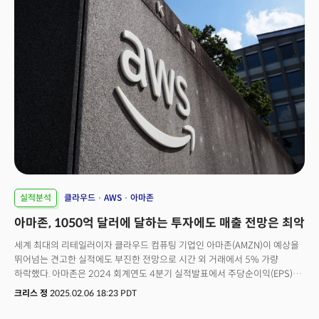
역사상 가장 빠르게 성장하는 제품으로 자리 잡았다. 젠슨 황 엔비디아
최고경영자(CEO)는 실적 발표에서 "추론 AI가 다시 새로운 확장 법칙을
추가하면서 블랙웰에 대한 수요가 놀라울 정도"라 밝혔다. 엔비디아의 AI
인프라 시장에서의 독주가 계속될 것이라는 전망에도 성장 둔화 조짐은
관측됐다. 엔비디아의 매출 증가율을 최근 3분기 연속 하락했고 연간 기준
역시 114%라는 높은 성장률을 기록했지만 전년 동기의 262%에 비하면
증가 속도는 크게 떨어졌다. 성장 둔화 조짐은 데이터센터 사업에서도
감지됐다. 4분기 데이터센터 매출은 356억 달러로 전년 대비 93%
증가했지만 이는 전분기 106% 증가에서 소폭 둔화됐다. 이는 전체
데이터센터 매출의 50%를 차지하고 있는 대형 클라우드 서비스 업체들의
인프라 투자 속도 조절에 따른 것으로 엔비디아의 올해 매출 성장률은 50%
수준에 그칠 것이란 전망도 제기되고 있다.
실적분석
클라우드
AWS
아마존
아마존, 1050억 달러에 달하는 투자에도 매출 전망은 최악
세계 최대의 리테일러이자 클라우드 컴퓨팅 기업인 아마존(AMZN)이 예상을
뛰어넘는 견고한 실적에도 부진한 전망으로 시간 외 거래에서 5% 가량
하락했다. 아마존은 2024 회계연도 4분기 실적발표에서 주당순이익(EPS)
1.86달러로 월가의 추정치였던 1.49달러를 상회했다. 주당순이익은 전년
크리스 정
2025.02.06 18:23 PDT
대비 86%가 증가하며 수익성이 강하게 개선되고 있음을 시사했다. 매출 역시
1877억 9000만 달러로 월가의 추정치였던 1873억 달러를 상회하며 전년