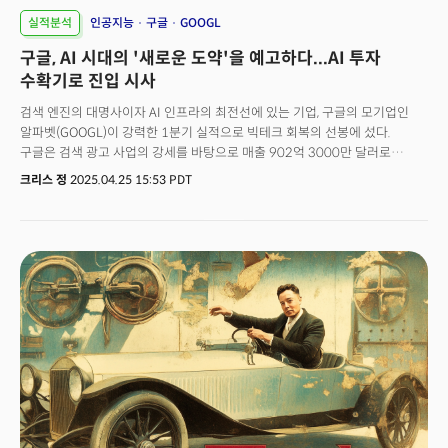
실적분석
인공지능
구글
GOOGL
구글, AI 시대의 '새로운 도약'을 예고하다...AI 투자
수확기로 진입 시사
검색 엔진의 대명사이자 AI 인프라의 최전선에 있는 기업, 구글의 모기업인
알파벳(GOOGL)이 강력한 1분기 실적으로 빅테크 회복의 선봉에 섰다.
구글은 검색 광고 사업의 강세를 바탕으로 매출 902억 3000만 달러로
월가의 예상치였던 891억 달러를 상회했고 주당순이익(EPS) 역시
크리스 정
2025.04.25 15:53 PDT
2.81달러로 애널리스트 추정치였던 2.01달러를 가볍게 넘어섰다. 2025년
1분기 실적은 인공지능 기술을 둘러싼 경쟁이 치열해지는 가운데서도 여전히
온라인 광고 시장에서의 독보적인 지위를 유지하고 있음을 시사했다는 점에서
투자자들에게 긍정적으로 인식됐다. 구글은 검색과 유투브 광고 부문에서의
성과가 이번 실적을 이끌었다. 검색 부문은 1분기에만 전년 대비 9.8%가
증가한 507억 달러의 매출을 기록했고 유투브 매출는 예상에 소폭
미달했지만 89억 달러에 육박했다. 회사의 전체 매출은 전년 대비 12%가
성장하며 월가가 예상했던 10% 성장을 넘어섰다. 특히 순이익은 345억
4000만 달러로 전년 대비 46%나 증가하며 여전히 강력한 마진과 수익성을
지키는 기업임을 증명했다. 회사의 미래 먹거리로 인식되는 구글 클라우드
매출은 122억 6000만 달러로 예상에는 소폭 미달했지만 영업이익이 21억
8000만 달러로 전년 대비 142% 증가하며 영업 마진이 17.8%로 대폭
개선됐다.