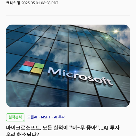
비용 관리가 맞물린 결과로 평가됐다. 실제 1분기 실적 발표 후 메타 주가는 장
크리스 정
2025.05.01 06:28 PDT
후, 최대 5%까지 급등했으며 이는 시장 예상을 크게 웃도는 실적과 안정적인
미래 전망에 힘입은 결과라는 분석이다. 특히 인공지능(AI)과 가상현실(VR) 등
미래 기술에 대한 투자 확대 방침을 내놓으며 성장 동력 마련에 적극 나서고
있음을 시사했다.
실적분석
오픈AI
MSFT
AI 투자
마이크로소프트, 모든 실적이 "너~무 좋아"...AI 투자
우려 해소되나?