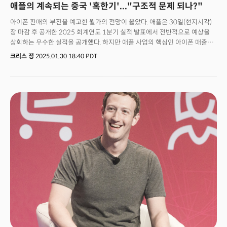
애플의 계속되는 중국 '혹한기'..."구조적 문제 되나?"
아이폰 판매의 부진을 예고한 월가의 전망이 옳았다. 애플은 30일(현지시각)
장 마감 후 공개한 2025 회계연도 1분기 실적 발표에서 전반적으로 예상을
상회하는 우수한 실적을 공개했다. 하지만 애플 사업의 핵심인 아이폰 매출은
2년 만에 최대 규모의 어닝 쇼크를 기록하며 시장에 실망감을 안겼다. 애플의
크리스 정
2025.01.30 18:40 PDT
전체 매출과 이익은 견고했다. 매출은 1243억 달러로 월가의 예상치였던
1241억 2000만 달러를 상회했고 주당순이익(EPS) 역시 2.40달러로
예상치였던 2.35달러를 상회했다. 문제는 아이폰에 있었다. 중국 시장에서
무려 11.1%의 매출 감소를 기록하며 아이폰 매출이 691억 4000만 달러로
추정치였던 710억 3000만 달러를 크게 빗나갔다. 서비스 부문과 맥-
아이패드 컴퓨터 부문의 매출 증가가 전체 실적을 견인했지만 핵심 사업
부문이자 핵심 시장인 아이폰의 중국 매출 부진에 애플의 주가는 실적 발표
직후 1.2%가량 하락했다. 하지만 팀 쿡 애플 CEO가 컨퍼런스콜을 통해 3분기
긍정적인 실적 전망을 제시하며 주가는 상승 반전했다.