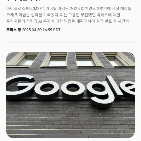
마이크로소프트(MSFT)가 3월 마감된 2025 회계연도 3분기에 시장 예상을
크게 뛰어넘는 실적을 기록했다. 이는 그동안 부진했던 빅테크에 대한
투자자들의 신뢰와 AI 투자에 대한 믿음을 재확인하며 실적 발표 후 시간외
거래에서 약 9% 상승했다. 마이크로소프트는 주당순이익(EPS) 3.46달러
크리스 정
2025.04.30 16:59 PDT
(시장 예상 3.22달러), 매출 700억 7000만 달러(시장 예상 684.2억 달러)로
월가의 예상을 모두 상회했다. 매출은 전년 동기 대비 13% 증가했으며
순이익은 258억 달러로 전년 동기 219억 달러(주당 2.94달러) 대비 18%
증가했다. 이는 가뭄에 단비와 같은 실적이었다. 빅테크, 특히 AI 투자에 대한
의구심이 강하게 작용하던 시장에 마이크로소프트의 이러한 실적은 지난
수년간 클라우드와 AI 중심 전략의 성공을 입증하는 것으로 평가됐다.