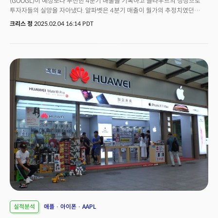
(GOOGL)이 예상보다 부진한 4분기 매출을 기록하고 클라우드의 성장으로
투자자들의 실망을 자아냈다. 알파벳은 4분기 매출이 월가의 추정치였던
965억 6000만 달러보다 낮은 964억 7000만 달러를 기록하며 2022년
크리스 정
2025.02.04 16:14 PDT
4분기 이후 2년 만에 처음으로 예상을 하회했다. 주당순이익(EPS)은
2.15달러로 예상치였던 2.12달러를 소폭 상회했지만 이 역시 2년 만에 가장
작은 폭으로 예상을 상회했다. 전체 매출은 전년 대비 12% 증가했지만 이
역시 1년 중 최저치로 시장의 기대를 충족하지는 못했다. 특히 구글
클라우드의 성장 부진이 충격으로 다가왔다. 클라우드 매출은 119억 6000만
달러로 예상치였던 121억 9000만 달러보다 낮아 막대한 지출에도 성장이
이를 따라가지 못하고 있음을 시사했다. AI 경쟁이 치열해지면서 알파벳은
마이크로소프트(MSFT)와 아마존(AMZN)과의 AI 주도권 싸움에서 밀리지
않기 위해 대규모 투자를 결정했다. 2025년 AI 및 기술 인프라 확장에 무려
750억 달러의 투자 계획을 발표하며 시장의 예상치였던 588억 4000만
달러를 크게 뛰어넘었다. 주요 투자 대상은 서버 및 데이터센터 확장, 그리고
구글 클라우드와 딥마인드의 성장을 지원하기 위한 자금으로 AI 시장에서
주도권을 잃지 않기 위한 조치로 평가된다. 하지만 이러한 공격적인 투자에도
구글 클라우드의 성장이 둔화되며 투자대비이익(ROI)에 대한 시장의
의구심이 커졌고 주가는 실적발표 직후 약 7% 급락했다.
실적분석
애플
아이폰
AAPL