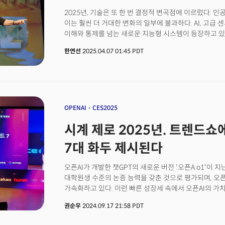
한화큐셀 달튼(Dalton) 공장에서는 하루에 약 5만개의
5.1기가와트 규모다. 모스코위츠 부사장은 "2기가와트
2025년, 기술은 또 한 번 결정적 변곡점에 이르렀다. 인
"우리는 그 2.5배를 매년 생산한다"고 설명했다.더 놀
이는 훨씬 더 거대한 변화의 일부에 불과하다. AI, 고급
(Cartersville) 공장이다. 이 공장은 25억 달러가 
이해와 통제를 넘는 새로운 지능형 시스템이 등장하고 있
핵심 부품인 폴리실리콘 잉곳부터 웨이퍼, 셀, 그리고 최
정체되어 있던 양자 컴퓨팅이나 로봇 공학같은 기술 영
한연선
2025.04.07 01:45 PDT
처리한다. 미국에서는 10년 만에 처음이자 유일한 대규모
기하급수적인 혁신을 이끌게 될 것이다. 신약 개발, 에너지
분야에서 전례 없는 기회가 열리는 한편, 변화에 적응하지
모른다. 기술 변화에 민첩하게 대응한 그룹과 그렇지 못한
달 만에도 따라잡을 수 없을 만큼 벌어질 수 있다.앞으로 
인류 문명의 방향이 달라질 수 있다. 기술 융합은 단순히
그치지 않는다. 인간이라는 존재의 의미 자체를 다시 정
OPENAI
CES2025
생물학을 재프로그래밍하고, 원자 단위에서 물질을 재구
시계 제로 2025년. 트렌드쇼에
정보를 처리하는 시스템을 구축하는 시대에 살고 있다.에이미
퓨처투데이전략그룹(FTSI) 대표의 2025년 테크 트렌
7대 화두 제시된다
목적이 있지 않다. 대신, 불확실한 미래를 탐색하고 그에
있다. 개별 트렌드 하나하나만으로는 큰 의미가 없을 수 
오픈AI가 개발한 챗GPT의 새로운 버전 '오픈A o1'이 지
플래닝과 전략적 예측에 연결하면, 그 자체로 강력한 의사
대학원생 수준의 논증 능력을 갖춘 것으로 평가되며, 오픈A
대표는 텍사스 오스틴에서 열린 SXSW2025 기조연설에
가속화하고 있다. 이런 빠른 성장세 속에서 오픈AI의 가
던졌다. 그는 "오픈AI 등이 추구하고 있는 범용인공지능(
1500억 달러에 달하는 것으로 추산된다. 오픈AI가 주도
중요하다"고 역설했다. 지난 30년간 '기술을 통한 미래
권순우
2024.09.17 21:58 PDT
2025년을 앞두고 전 세계 산업과 경제 구조를 근본적으로
미래를 보고 있는 것일까?
개념을 재정립하고 미래 비즈니스 전략의 중심에 서 있다.