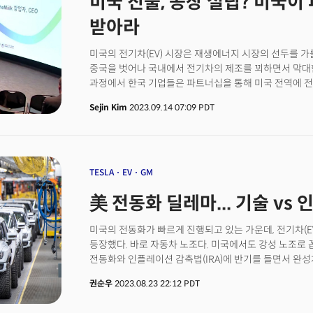
미국 진출, 공장 설립? 미국이
받아라
미국의 전기차(EV) 시장은 재생에너지 시장의 선두를 
중국을 벗어나 국내에서 전기차의 제조를 꾀하면서 막대한
과정에서 한국 기업들은 파트너십을 통해 미국 전역에 전기
공급망을 선점하려 한다. 한국 기업 입장에서 바야흐로 새
Sejin Kim
2023.09.14 07:09 PDT
주애틀랜타대한민국총영사관(총영사 서상표), 한미동남
테크 미디어 더밀크(대표 손재권)는 13일(현지시각) E
애틀랜타에서 '미국 신재생 에너지 동향' 세미나를 개최했
일반인 등 50여 명이, 웨비나에는 210명이 등록해 성황
재생에너지 재활용 관련 기술을 고루 조망해 호응을 얻었
TESLA
EV
GM
美 전동화 딜레마... 기술 vs
미국의 전동화가 빠르게 진행되고 있는 가운데, 전기차(E
등장했다. 바로 자동차 노조다. 미국에서도 강성 노조로
전동화와 인플레이션 감축법(IRA)에 반기를 들면서 완
블룸버그가 최근 보도했다. 현재 UAW는 다음 달 14일 
권순우
2023.08.23 22:12 PDT
진행 중이다. 대상은 포드, 제너럴모터스, 그리고 스텔란
기업이다. UAW가 협상을 진행하는 것은 4년 만의 일이다