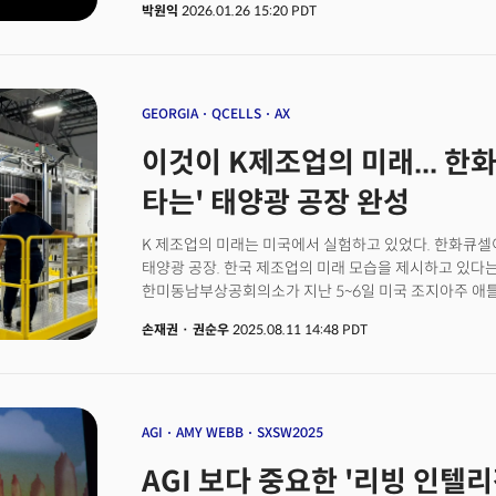
박원익
2026.01.26 15:20 PDT
테네시주 등에서 100만 채 이상 가구가 정전 피해를 입었
지역에는 최대 60cm의 폭설이 쏟아지며 미국 전역에서 
이변이 일부 지역에 국한된 문제를 넘어 언제든 다수의 
커지고 있는 것이다. 지구 온난화로 폭염, 폭우, 가뭄, 산불
기준)’이 되는 추세다. 이런 상황에서 26일 AI 반도체 
GEORGIA
QCELLS
AX
차세대 AI 모델을 공개하며 전 세계의 이목을 집중시켰다
이것이 K제조업의 미래... 한화
타는' 태양광 공장 완성
K 제조업의 미래는 미국에서 실험하고 있었다. 한화큐셀이 조지아주에 구축한 완전 자동화
태양광 공장. 한국 제조업의 미래 모습을 제시하고 있다
한미동남부상공회의소가 지난 5~6일 미국 조지아주 애틀랜타에서 개최한 'UKIS 2025'의 'K-
자동화 글로벌 전략' 컨퍼런스에서 AI와 제조업이 결합한
손재권
·
권순우
2025.08.11 14:48 PDT
하는 것이 아니라 데이터 기반의 지능형 제조 시스템을 
글로벌 경쟁력을 확보하는 모델이다.스캇 모스코위츠 한
보조금에만 의존할 수 없다는 걸 안다. 계속 혁신해야 
기술경쟁력 핵심이자 미국 내 리쇼어링의 상징적 모델”이라고 강조했다.한화큐셀은 20
투자를 시작으로 최근까지 약 27억5000만 달러(약 3조7
AGI
AMY WEBB
SXSW2025
마련했다. 이 공장은 태양전지 제조 과정에서 사람의 손을
AGI 보다 중요한 '리빙 인텔
시스템을 구축, 미국 내 태양광 제조업의 새로운 지평을 