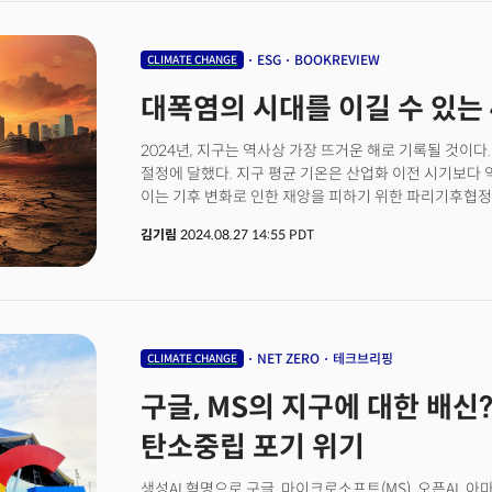
미국 주식 시장의 변동성에도 영향을 미치고 있다.이 뿐만이
디지털 헬스케어 분야에도 패러다임 전환을 가져오고 있다
기존 에너지 시스템이 흔들리면서 지속적인 에너지 부족과
ESG
BOOKREVIEW
CLIMATE CHANGE
오는 11월 미국 대통령 선거는 K전기차, EV배터리, 반도체 등 우리 기업들의 미래 먹거리에
대폭염의 시대를 이길 수 있는
중요한 영향을 미칠 수 있는 초대형 이벤트로, 그 결과에
투자의 방향이 달라질 가능성이 크다. 더밀크는 기술, 산
주목하며 2025년을 대비하는 7가지 핵심 화두를 선정했
2024년, 지구는 역사상 가장 뜨거운 해로 기록될 것이다
절정에 달했다. 지구 평균 기온은 산업화 이전 시기보다 약
이는 기후 변화로 인한 재앙을 피하기 위한 파리기후협정
직면한 기후 위기의 심각성을 여실히 보여준다.인류가 
김기림
2024.08.27 14:55 PDT
발생한 기후 변동성이 결합돼 지구는 점점 더 뜨거워지고 
해가 될 것이라는 전망은 극단적인 기후 변화에 더이상
경고 메시지다.스탠퍼드 도어 지속가능성 대학원(Stanford Doer
교수와 학자들이 가장 감명깊게 읽은 '기후 위기'관련 
지구과학, 해양학, 에너지, 배터리 기술, 지속가능성 정책
이들은 스탠퍼드 대학 내에서 자체 에너지 생산 시스템을 
NET ZERO
테크브리핑
CLIMATE CHANGE
협력해 재생에너지 관련 프로젝트도 진행 중이다. 지속
구글, MS의 지구에 대한 배신? 
책들은 단순한 정보 전달을 넘어, 우리가 직면한 위기를 
것이다.
탄소중립 포기 위기
생성AI 혁명으로 구글, 마이크로소프트(MS), 오픈AI, 