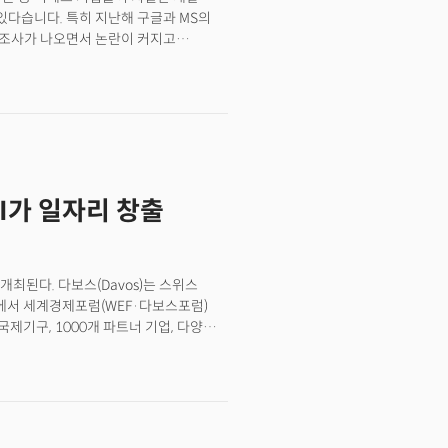
있다습니다. 특히 지난해 구글과 MS의
 조사가 나오면서 논란이 커지고
위터) 계정을 통해 구글과 MS의
상의 전력 소비량을 초과했다고
109조1100억원)로 추정되는
지기구(IEA)에 따르면 2022년 기준
트시)로, 프랑스(425TWh), 독일
었습니다. 2026년에 데이터센터가
일론 머스크 테슬라 창업자, CEO는
AI가 일자리 창출
025년까지 충분한 전력이 없을 것이라고
 검색에 전기가 평균 0.3Wh(와트시)
PT 쿼리는 구글 검색 쿼리보다 약 10배
모든 과정은 ‘데이터센터’에서
 개최된다. 다보스(Davos)는 스위스
 데이터 스토리지(저장장치) 등 IT
곳에서 세계경제포럼(WEF·다보스포럼)
 24시간 전력을 써야 하는 ‘전력 다소비
 국제기구, 1000개 파트너 기업, 다양한
수준이었지만, 지금은 서버 수십만 대를
가장 시급한 이슈에 대해 토론을 벌이고
스케일(Hyperscale)’
‘급격한 환경 변화 가운데 신뢰를
등 빅테크 기업들은 생성AI 경쟁이
다위기(세계적으로 다양한 위협 요소가
 있다고 인정하고 있습니다. 실제 이들은
 새로운 경제 정책 변화와 급속한 인공
장기 기후 목표 달성이 어려워질 수
응하기 위해 우리의 미래, 사회, 국가
지난해 자사 온실가스 배출량이 전년보다