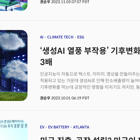
권순우
2023.11.03 07:07 PDT
지출액을 포함하고 있다. 신재생 에너지 및 기후변화 대
80%를 차지한다. 약 3690억달러, 한화로는 약 493조 원
글로벌 공급망 생태계에 어떤 변화를 가져왔을까.최근
글로벌 에너지 정책센터가 내놓은 보고서에 따르면 IRA 
1100억달러 이상의 투자가 이뤄졌다. 특히 미국의 배터리 공급망 조성 등에만 700억달러가 넘는
펀드가 할당된 것으로 조사됐다. 보고서는 IRA가 이미
AI
CLIMATE TECH
ESG
변화시키고 있다고 분석하면서 배터리 산업에 새로운 장
‘생성AI 열풍 부작용’ 기후변화
가장 큰 목표였던 배터리 공급을 위한 ‘온쇼어링’에 상당
빠르게 움직인 기업에게는 보상을 제공했다. 보고서는 “
3배
원하는 미국 FTA 파트너들 사이에서도 공급망 현지화를 
그러면서도 “중국과 완전한 분리를 위해서는 수급불균형을
인공지능이 자동으로 텍스트, 이미지, 영상을 만들어주는 
마진으로 운영되고 있는 가치 사슬에서도 문제를 일으킬 
적용되고 있는 가운데 생성AI로 인해 탄소배출량이 늘어나
기후변화를 막는데 긍정적인 영향을 미치기도 하지만, 
'양면성'을 지니고 있는 것이다. 월스트리트저널(WSJ)은 AI 및 기후변화 전문가를 인용해
권순우
2023.10.01 06:19 PDT
"인공지능은 기업을 친환경적으로 만들 수 있지만 에너지
AI를 사용하면 탄소배출량과 물 사용에 긍정적인 영향과
인공지능이 기후 변화를 대처하는데 도움을 주지만, 이를
영향을 제한해야 할 방안을 찾아야 한다는 것이다.
EV
EV BATTERY
ATLANTA