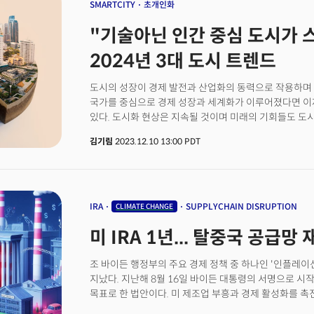
간의 세 가지 근본적인 차원에서 신뢰를 재건해야 한다는 
SMARTCITY
초개인화
13% 늘어난 1430만톤(t)에 달했다고 밝혔습니다. 구글
대표자들은 다자간 접근법 개혁, 모든 사회 구성원의 이익을
에너지가 들어가는 데이터 센터에 대한 의존도가 커진 탓
"기술아닌 인간 중심 도시가 스
기후변화협약 당사국총회)의 모멘텀 유지, 개방적 무역 
증가했다고 설명했습니다. 구글 측은 "오는 2030년까
예정이다. 올해 다보스 포럼에서 주목해야 할 핵심 의제는
않을 것이다"며 "AI가 미래 환경에 어떤 영향을 미칠지
2024년 3대 도시 트렌드
불확실성이 존재한다"고 말했습니다.
도시의 성장이 경제 발전과 산업화의 동력으로 작용하며 
국가를 중심으로 경제 성장과 세계화가 이루어졌다면 이
있다. 도시화 현상은 지속될 것이며 미래의 기회들도 도
지속가능도시연구소 소장이 지난 11월 24일 서울 코
김기림
2023.12.10 13:00 PDT
주최한 '트렌드쇼2024'에서 <글로벌 스마트시티, 도시
시티 메가 트렌드를 분석했다.&nbsp;전 세계 도시 거주 
2050년 68%로 증가했다. 도시 인구만 약 19억 명이 증
중 약 56%가 도시에 살고 있다. 100년 전만 해도 대
이동하며, 2008년 인류 역사상 최초로 도시에 사는 인
IRA
SUPPLYCHAIN DISRUPTION
CLIMATE CHANGE
초월했다.&nbsp;도시화 추세는 지난 30년 간 지속돼 
미 IRA 1년... 탈중국 공급망
새로운 인프라가 구축되고, 건물이 생겨나고, 서비스가
생겨나고 있다. 이처럼 도시를 중심에 두고 생겨나는 시
수 있는 배경이 되어왔고, 앞으로도 이런 방향으로 이어질
조 바이든 행정부의 주요 경제 정책 중 하나인 '인플레이션 
인한 기후 변화 기후 위기에 대한 책임이 매우 크다. 이 
지났다. 지난해 8월 16일 바이든 대통령의 서명으로 시작
도시가 차지하는 면적의 비율은 2%가 안 된다"며 "이 작
목표로 한 법안이다. 미 제조업 부흥과 경제 활성화를 
가 생산 되고, 에너지 소비 탄소 배출 역시 70% 이상을
우위를 점하기 위한 목적으로 마련됐다. 이 법은 미국의 