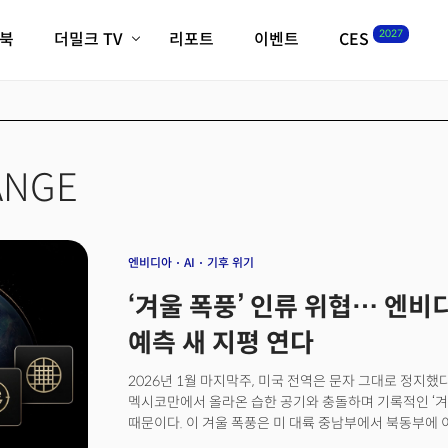
2027
이북
더밀크 TV
리포트
이벤트
CES
전체기사
K-웨이브
최신비디오
비디오
스타트업
혁신원정대
역사 및 개요
인자기(사람,돈,기술 이야기)
ANGE
필드 가이드
크리스의 뉴욕 시그널
CES2027 with TheM
더밀크 아카데미
엔비디아
AI
기후 위기
더웨이브/트렌드쇼
‘겨울 폭풍’ 인류 위협… 엔비
밸리토크
예측 새 지평 연다
2026년 1월 마지막주, 미국 전역은 문자 그대로 정지했
멕시코만에서 올라온 습한 공기와 충돌하며 기록적인 ‘겨울 폭
때문이다. 이 겨울 폭풍은 미 대륙 중남부에서 북동부에
만들었다.뉴욕타임스(NYT)에 따르면 25일(현지시각) 기