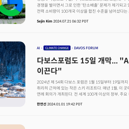
경쟁을 벌이면서 그로 인한 '탄소배출' 문제가 제기되고 
전력 소비량이 100개국 이상을 합친 수준을 넘어섰다는
있습니다. 환경운동가 마이클 토마스는 자신의 엑스(구 트
Sejin Kim
2024.07.21 06:32 PDT
2023년 전력 소비량이 각각 24 TWh로 100개국 이
주장했습니다. 이는 국내총생산(GDP)이 787억달러(약 
아제르바이잔의 전력 소비량과 동등한 수준입니다. 국제에너
전 세계 데이터센터의 연간 전력 소모량은 460TWh(테라와
(490TWh)의 국가 연간 전력 소모량에 버금가는 수준이
AI
DAVOS FORUM
CLIMATE CHANGE
필요로 하는 전력량은 그 두 배가 될 것으로 예상됩니다. 
다보스포럼도 15일 개막... "
“현재 AI로 가장 큰 기술 혁신을 앞두고 있다”면서도 2
전망했습니다. 국제에너지기구(IEA) 보고서에 따르면 구글
이끈다"
전기가 들어가는데 챗GPT는 2.9Wh를 소비합니다. 챗G
많은 전력을 필요로 합니다. 이렇게 생성AI가 구동되는 
2024년 제 54회 다보스 포럼은 1월 15일부터 19일까지
이루어집니다. 데이터센터는 서버 컴퓨터, 네트워크 회선,
취리히 근처에 있는 작은 스키 리조트다. 매년 1월, 이 
서비스 제공에 필요한 모든 장비를 한 건물에 모아둔, 연중
연례 회의가 개최된다. 전 세계 100개 이상의 정부, 주요
시설’입니다. 과거 데이터센터는 서버 수천 대를 돌리는 
분야의 최고 지도자, 기업인과 언론인 등이 모여 당대의 
운영하며 대량의 데이터를 집적하고 연산하는 AI 전용 ‘하이퍼
한연선
2024.01.01 19:42 PDT
영향력을 발휘할 수 있도록 함께 고민한다. 올해 주제는 
데이터센터가 추세죠. 이로 인해 구글과 마이크로소프트 
재건하는 데 초점’을 맞추는 것이다. 우리는 지정학적 
가열되면서 기후변화 대응 약속을 못 지킬 위험이 커지고
복합적으로 발생하는 상황) 뿐 아니라, 기후 위기로 인한
최근 잇따라 연례 환경 보고서를 내고 AI 사업으로 인해 
지능 발전 시대에 살고 있다.이러한 거대한 변화의 힘에 대
있다는 점을 인정한 것입니다. 구글은 환경보고서에서 