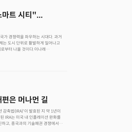
것이 주요 골자다. 다보스 2024의
은 AI 관련 사업이 성장하면서 막대한
 위한 인공지능 활용, COP 28(유엔
에 5년 사이엔 온실가스 배출이 48%
마트 시티"...
시스템 유지 등의 주제를 논의할
지 탄소중립에 이른다는 목표 달성이 쉽지
 다음 네 가지다.
는 복잡하고 예측하기가 어려워
국가 경쟁력을 좌우하는 시대다. 과거
제는 도시 단위로 활발하게 일어나고
시로부터 나올 것이다.이나래
엑스에서 더밀크와 한국무역협회가 공동
산업 트렌드>라는 강연을 통해 스마트
인구의 비율은 2015년 54%에서
가한 셈이다. 2021년 기준 전 세계 인구
부분 농촌에 살았던 사람들이 도시로
구가 농촌에 사는 인구수를
왔다. 도시로 모여드는 사람들을 위해
 재편은 머나먼 길
 공급되는 그야말로 천문학적인 시장이
상은 새로운 기술과 비즈니스가 꽃을 피울
 것이다.&nbsp;도시는 탄소 배출로
감축법(IRA)'이 발효된 지 약 1년이
소장은 "육지로 구분되는 면적 중에서
된 IRA는 미국 내 인플레이션 완화를
은 면적에서 세계 경제 생산량의 약 80%
촉진하고, 중국과의 기술패권 경쟁에서
 차지한다"고 설명했다.
역사상 가장 큰 규모의 기후변화 대응