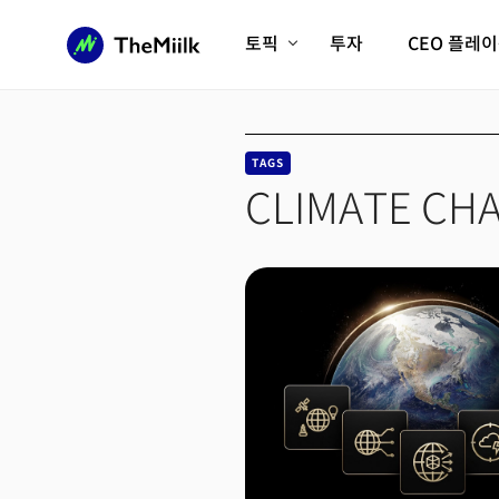
토픽
투자
CEO 플레
에이전틱AI시대
롱제비티/헬스케어
인프라/에너지
미국대전환
TAGS
피지컬AI/로봇
디지털자산
CLIMATE CH
AX비즈니스혁명
미래 교육/직업
전체 기사 보기