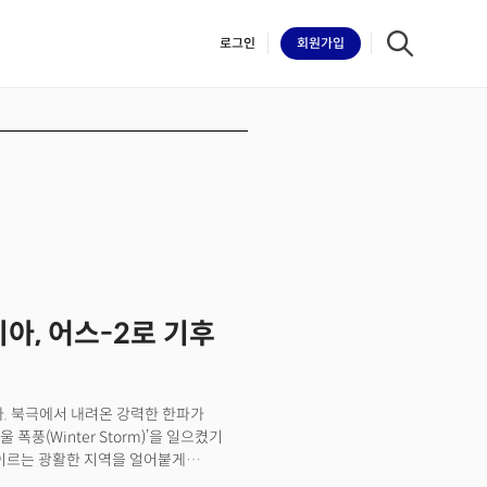
로그인
회원
가입
iilk
디아, 어스-2로 기후
다. 북극에서 내려온 강력한 한파가
풍(Winter Storm)’을 일으켰기
 이르는 광활한 지역을 얼어붙게
준 루이지애나, 미시시피, 텍사스,