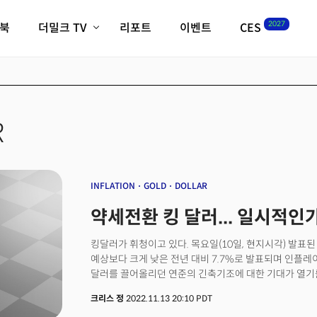
2027
이북
더밀크 TV
리포트
이벤트
CES
전체기사
K-웨이브
최신비디오
비디오
스타트업
혁신원정대
역사 및 개요
인자기(사람,돈,기술 이야기)
R
필드 가이드
크리스의 뉴욕 시그널
CES2027 with TheM
더밀크 아카데미
INFLATION
GOLD
DOLLAR
더웨이브/트렌드쇼
약세전환 킹 달러... 일시적인
밸리토크
킹달러가 휘청이고 있다. 목요일(10일, 현지시각) 발표된
예상보다 크게 낮은 전년 대비 7.7%로 발표되며 인플
달러를 끌어올리던 연준의 긴축기조에 대한 기대가 열기를
따르면 달러 인덱스는 목요일 하루에만 2.2%가 하락해
크리스 정
2022.11.13 20:10 PDT
2009년 3월 이후 가장 큰 하락세를 기록했다. 투자자