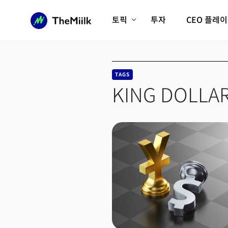
토픽
투자
CEO 플레
에이전틱AI시대
롱제비티/헬스케어
인프라/에너지
미국대전환
TAGS
피지컬AI/로봇
디지털자산
KING DOLLA
AX비즈니스혁명
미래 교육/직업
전체 기사 보기