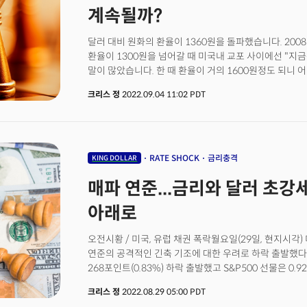
우려도 크다. 에단 해리스 BofA 애널리스트는 "투자자
계속될까?
않았다는 것이다."라며 "이는 더 큰 금리충격으로 인한 
강세를 의미한다."고 경고했다.
달러 대비 원화의 환율이 1360원을 돌파했습니다. 200
환율이 1300원을 넘어갈 때 미국내 교포 사이에선 "지
말이 많았습니다. 한 때 환율이 거의 1600원정도 되니
많아졌습니다. 저도 당시 YES24같은 곳에서 막 공부를
크리스 정
2022.09.04 11:02 PDT
샀던 기억이 납니다. 환율이 그 정도 되면 마치 하나를 
특가의 느낌이 납니다. 당시 환율이 그토록 치솟은 이유
금융시스템이 완전히 녹아내렸다는 서브프라임 위기로 
아이러니한건 문제의 근원지가 미국임에도 결국 투자자
선택했다는 점입니다. 금융위기 초만 해도 미국의 경제
RATE SHOCK
금리충격
KING DOLLAR
이머징 국가들로 피난처(Safe haven)를 제시한 월가
매파 연준...금리와 달러 초강
말았습니다. 결국 시장은 패권국가의 기축통화를 선택했죠
상황이 다릅니다. 미국은 글로벌 경제에서 독야청청 홀로
아래로
경기침체가 임박했고 중국 역시 경제를 봉쇄, 스스로 발
부진으로 26개월만에 반도체 수출이 역성장을 보이면서
오전시황 / 미국, 유럽 채권 폭락월요일(29일, 현지시각
당시에는 미국이 문제였다면 이번에는 글로벌 경제가 문제
연준의 공격적인 긴축 기조에 대한 우려로 하락 출발했
본질적인 문제가 있습니다.
268포인트(0.83%) 하락 출발했고 S&P500 선물은 0.
장을 시작했다. (미 동부시각 오전 6시 30분 기준)지난주
크리스 정
2022.08.29 05:00 PDT
의장을 비롯한 유럽 중앙은행의 전례없는 매파적 기조는