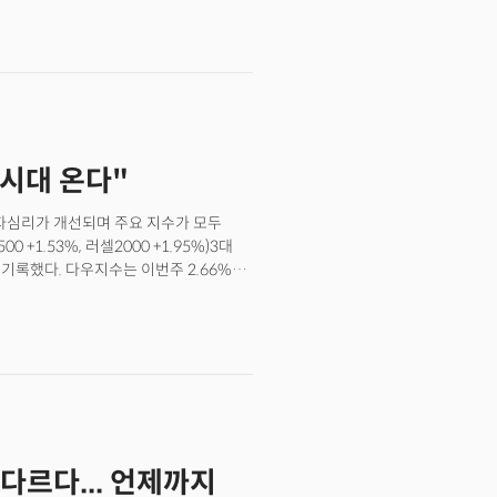
런데 결혼을 하고 상황이 바뀌었습니다.
% 하락했고 엑손모빌(XOM)을 비롯해
는 죄송함을 안부인사와 소소한 성의로
시 모두 2% 이상 하락 출발했다. 유가의
한국으로 추석선물 세트를 대신
그와의 인터뷰에서 "이란과 러시아로
는데 큰 문제가 없습니다. “이번에는 뭘
 OPEC의 생산능력 부족까지 현재
 이야기를 하다가 전 갑자기 생각이
지 시장이 매우 불안정하다고 평가했다.
데.” 아내는 좋은 생각이라고 맞장구를
 금융위기라고 세상이 무너질 것처럼
 시대 온다"
거 없나 머리가 빨리 돌아가기 시작합니다.
투자심리가 개선되며 주요 지수가 모두
0 +1.53%, 러셀2000 +1.95%)3대
 기록했다. 다우지수는 이번주 2.66%가
하며 4.14%가 상승했다. S&P500은
선을 모두 돌파하며 단기적으로 시장의
장이 강경한 메시지를 던지고
 시장에 긴축 우려가 커지고 있지만
의 분위기가 너무 비관적이어서 향후 큰
 주장했다.연준의 통화정책 일주일 전,
 소비자물가지수(CPI)에 시장의
분석도 있다. 특히 변동성이 큰 식료품과
 다르다... 언제까지
 연준의 긴축기조가 더 강해질 것이란