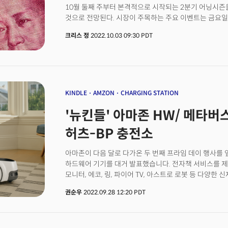
10월 둘째 주부터 본격적으로 시작되는 2분기 어닝시즌
필수소비재가 경기침체 우려가 커지면서 다시 불리시한 
것으로 전망된다. 시장이 주목하는 주요 이벤트는 금요일(
여전히 기술과 커뮤니케이션, 그리고 부동산은 부진한 
고용 보고서가 될 것이다. 이 외 경제 데이터 측면에서 
이어 2주 연속 리딩 섹터로 진입을 하며 강력한 모멘텀 
크리스 정
2022.10.03 09:30 PDT
인식되는 구매관리자지수(PMI)가 일제히 발표된다는 점
전망된다. 화요일 발표되는 JOLTs 채용공고 및 이직률
좋은 척도가 될 것이다. 3일(월): 공급관리자협회(ISM
지출 현황이 발표된다. 통화정책 측면에서 연준 위원들의
애틀란타 연은 총재와 토마스 바킨 리치몬드 연은 총재, 
총재의 발언이 예정되어 있다. 4일(화): 미 노동부의 JO
KINDLE
AMZON
CHARGING STATION
발표된다. 타이트한 고용시장의 현황을 알려줄 보고서와
'뉴킨들' 아마존 HW/ 메타버
발표될 예정이다. 존 윌리엄스 뉴욕 연은 총재와 로리 로
클리블랜드 연은 총재, 메리 데일리 샌프란시스코 연은 총재
허츠-BP 충전소
금요일 노동부의 고용 보고서에 앞서 미 최대 페이롤 기업
발표된다. 이 외에도 무역수지와 ISM의 서비스 PMI, 
아마존이 다음 달로 다가온 두 번째 프라임 데이 행사를 
재고량이 발표될 예정이다. 통화정책 측면에서 라파엘 
하드웨어 기기를 대거 발표했습니다. 전자책 서비스를 
예정되어 있다. 6일(목): 대형 주류 업체인 콘스텔레이션 
모니터, 에코, 링, 파이어 TV, 아스트로 로봇 등 다양한
(LEVI)가 실적을 발표한다. 경제 데이터 측면에서는 
품목은 바로 '킨들'이었습니다. 아마존은 이날 스타일러스
원유 재고량이 시장의 주목을 받을 것으로 전망된다. 역
권순우
2022.09.28 12:20 PDT
스크라이브(Kindle Scribe)'를 선보였는데요. 10
메스터 클리블랜드 연은 총재의 연설이 예정되어 있다. 7일
장점이 있고, 무엇보다 읽기만 가능했던 킨들에서 글을 
보고서가 대미를 장식할 것으로 전망된다. 연준의 통화
확장됐습니다. 악시오스는 "아마존의 킨들 제품을 선보인
고용 보고서와 함께 도매 재고 및 소비자 신용도 함께 발표
"100만 대 이상을 판매한 킨들이 이제 글쓰기가 가능한