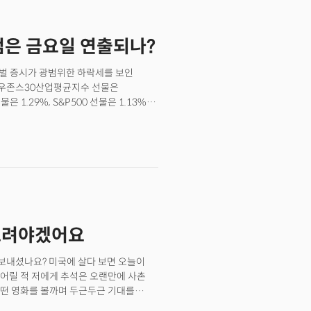
 라이즈(Halo Rise)' 였는데요. 할로
수면 패턴을 감지하는 비접촉 수면
검은 금요일 연출되나?
즈는 스마트워치 등을 착용할 필요 없이,
 하는데요. 방의 주변 조명 수준, 습도,
대한 보고서를 제공합니다.👉아마존 제
로벌 증시가 광범위한 하락세를 보인
 네 가지 기둥에 대해서 언급한 적이
 다우존스30산업평균지수 선물은
 기둥(핵심 비즈니스)을 받치고 있다면
 1.29%, S&P500 선물은 1.13%
니다. 이날 발표한 하드웨어 업그레이드는
대는 시장에 국채금리와 달러의 초강세로
앞서 언급한 아마존의 할로 라이즈는
에 최고치를 기록했고 달러 인덱스는
 패턴에 대한 답을 에코에게 들을 수
목요일'로 명명된 22일(현지시각) 글로벌
들으면서 기상할 수도 있습니다. 아스트로
려를 폭발시킨 촉매제가 됐다. 터키와
드됐는데요. 문이 열려 있는지를 확인할
 유지하며 전 세계적으로 타이트한
링할 수 있게 됐습니다. 이밖에 버추얼
러스 신임 총리의 영국은 행정부가
으로 스몰 비즈니스에 절도 등 위험
우려가 더 커졌다. 영란은행이 향후 재정
할 것으로 보입니다. 이밖에도 알렉사
 정책회의에서 100bp 금리인상
내드려야겠어요
 찾을 수 있는 등의 기능도
운드의 하락세로 이어졌다. 미국
면 주거를 중심으로 한 '인텔리전스'
락, 고점에서 20% 이상의 하락장인
 보내셨나요? 미국에 살다 보면 오늘이
브 림프 하드웨어 책임자는 악시오스와의
자은행인 골드만삭스가 연준의 금리인상
어릴 적 저에게 추석은 오랜만에 사촌
다른 회사들과는 다르다"며 "기술은
 하향 조정한 점도 투자심리에 악재로
어떤 영화를 볼까며 두근두근 기대를
관적이어야 한다. 아마존은 '생활환경
경기침체에 대한 우려로 수요가 마를
절만의 느낌이 그리워지기도 하지만 일상의
 밝혔습니다.
 고스란히 반영했다. 미