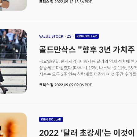
크리스 정
2022.09.12 13:56 PDT
바쁨 속에 어느덧 추석은 머리에서 희미해져 갑니다. 그
서부텍사스중질유(WTI)는 선물가격이 롤오버되면서 2.5
처가댁이 한국에 있다 보니 명절에 직접 찾아뵙지 못하
셰브론(CVX)과 슐럼베르거(SLB)와 같은 에너지 기업 역
대신하게 됩니다. 요즘은 H마트와 같은 한인마트들이 
급락에 아미트라 센 에너지 에스펙트 연구이사는 블룸버
보내주기도 하고 인터넷도 잘 발달되어 있어 물건을 보내
인한 공급제약 문제에 경기침체로 인한 수요 우려, 여기에
보내드려야 할까? 여행을 보내드릴까?” 아내와 이런저런
유가를 움직이는 모순적인 요인들이 너무 많다."며 에너
떠오릅니다.“달러 어때?"요즘 환율이 거의 1400원이던
VALUE STOCK
ZS
KING DOLLAR
쳐줍니다. 생각해보니 이런 시기는 흔치 않습니다.한참
골드만삭스 "향후 3년 가치주
떠들어대던 2009년 이후 처음입니다. 한국에서 뭐 살 
금요일(9일, 현지시각) 미 증시는 달러의 약세 전환에 
상승세로 마감했다.(다우 +1.19%, 나스닥 +2.11%, S&P50
지수는 모두 3주 연속 하락세를 마감하며 첫 주간 수익을
올랐고 S&P500은 3.65%, 나스닥은 가장 큰 수익을 기록
크리스 정
2022.09.09 09:06 PDT
단기 시장의 추세를 보여주는 50일과 100일 이동평균
모멘텀이 살아나고 있음을 시사했다. 제롬 파월 연준의
유럽중앙은행(ECB)이 75bp의 금리인상을 단행하는 등
시장은 크게 개의치 않았다는 평이다. 씨티그룹은 "시장
위험이 없다면 반대로 반등이 진행될 가능성이 있다."고
연준 위원들의 발언이 제한되는 블랙아웃 기간에 발표되는
KING DOLLAR
포커스가 맞춰지면서 시장의 움직임이 큰 의미가 없다는 
2022 '달러 초강세'는 이것이
에너지를 제외한 핵심 지표가 둔화세를 보이지 않을 경우