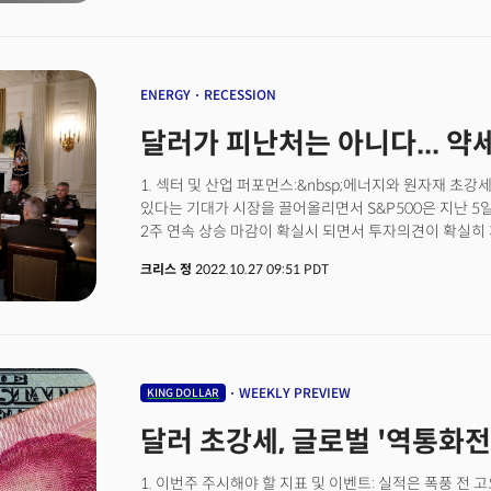
인플레이션이 완화되기 시작했다는 기대가 컸다. 당장 연
시장의 기대가 커지면서 달러 투자심리가 크게 위축됐다
CME 페드워치에 따르면 12월 미 연준의 정책회의에서 5
다다르고 있다. CPI 발표 전, 61%로 미세한 우위를 
이제 연준의 금리인상 기조가 전환할 수 있다는 기대를 
ENERGY
RECESSION
휘청이면서 그동안 킹달러의 위세에 힘을 쓰지 못했던 글
달러가 피난처는 아니다... 약
목요일 하루에만 0.6%가 상승하며 3개월 만에 가장 강
휘청이던 영국 파운드화 역시 지난주에만 4%가 넘게 급
1. 섹터 및 산업 퍼포먼스:&nbsp;에너지와 원자재 초강
통화시장에서 가장 확실한 회복세를 보인 것은 일본 엔화였
있다는 기대가 시장을 끌어올리면서 S&P500은 지난 5일
보이던 엔화는 달러 대비 5.6%가 급등했다. 일본 중
2주 연속 상승 마감이 확실시 되면서 투자의견이 확실히
시장개입을 선언하고 4주 연속 회복세의 화려한 방점을 
각각 5.37%와 5.29%의 상승세로 시장을 주도했다. 
연준의 긴축기조가 완화될 수 있다는 기대가 커지면서 시
크리스 정
2022.10.27 09:51 PDT
유지했고 파이낸셜은 은행들의 견고한 실적에 힘입어 경기
8.8%가 오른 나스닥을 중심으로 뉴욕증시는 인플레이션 
상승세를 기록했다. 시장이 광범위한 회복세를 보였지만
역사적인 랠리를 보였고 글로벌 증시도 반색했다. 바이판 라
작용했다기보다 실적에 따른 개별 장세가 주도했다는 평
상업은행의 외환 전략 책임자는 “근원물가가 낮아지면서
진입하면서 예상보다 나은 기업 실적과 일부 연준 위원
낮아졌다.”며 달러가 이로 인한 충격을 흡수하고 있다고 
긍정적인 영향력을 행사한 것으로 관측된다. 특히 달러
에너지가 시장을 주도했다. 광산부문이 무려 13%의 상
WEEKLY PREVIEW
KING DOLLAR
부문 역시 12%로 경기침체 우려에도 강력한 이익을 보고
달러 초강세, 글로벌 '역통화
헬스케어와 파이낸셜, 자유소비재, 에너지, 그리고 산업
최근 불리시한 모멘텀을 보이고 있다고 평가했고 반대로
1. 이번주 주시해야 할 지표 및 이벤트: 실적은 폭풍 전 
있다고 평가했다. 반면 유틸리티와 필수소비재는 최근 