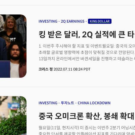
증시는 한 달 만에 최저점을 기록했고 채권 역시 폭락했
2년물 국채금리는 월요일 오전 3.48%까지 올라 올해 최고
수준을 기록했다. 유럽 역시 인플레이션에 대응하는 유
폭락했다. 중앙은행의 긴축 기조에 금리가 튀어오르며 금
INVESTING
2Q EARNINGS
KING DOLLAR
가장 큰 하락폭을 보이는 등 기술주들의 피해는 막심했다
킹 받은 달러, 2Q 실적에 큰 
급등하는 변동성에 투자자들이 피난처를 모색하면서 올해
우려가 커지고 글로벌 경기침체 가능성이 대두되면서 상품
압박을 받았다. 시장의 반응제롬 파월 의장이 잭슨홀 
1. 이번주 주시해야 할 지표 및 이벤트월요일: 중국의 
수요를 억제하는 긴축기조를 장기간 이어갈 수 있음을 
초래할 글로벌 영향력에 초점이 맞춰질 것으로 전망된다.
전환됐다. 마크 헤펠레 UBS 글로벌 웰스 매니지먼트의 
13일까지 온라인에서만 바겐세일을 진행하고 테슬라는 
연말까지 100bp(1% 포인트)의 금리를 추가로 인상할
폐쇄한다. 존 윌리엄스 뉴욕 연은 총재의 발언에 시장이 
크리스 정
2022.07.11 08:24 PDT
인플레이션이 예상대로 둔화되지 않으면 시장의 변동성이 
(PEP)가 개장 전 2분기 실적을 발표한다. 경제 데이터로
금리가 장기간 유지될 가능성이 높아지면서 기업 이익의 
낙관지수에 초점을 맞출 것으로 전망된다. 소파이(SOF
하락을 이끌 것으로 전망했다. 연준의 강경기조에 가장 
여부에 투표한다. 아마존(AMZN)은 7월 13일까지 이틀
비트코인은 위험자산 회피심리가 커지며 한 달 만에 2만달
수요일: 델타항공(DAL)과 패스트널(FAST)이 2분기 실
강세와 인플레이션 기대 심리가 약해지며 하락했다. 반면
소비자물가지수(CPI)가 발표된다. 월가의 추정치는 8.8
제기되며 강세를 유지했고 천연가스는 독일이 겨울을 앞
것으로 전망하고 있다. 미 연준의 지역 경기 보고서인 베
INVESTING
투자노트
CHINA LOCKDOWN
소식에 4월 이후 가장 큰 하락세를 기록했다.
에너지정보청(EIA)의 주간 원유 재고량이 발표된다. 미
중국 오미크론 확산, 봉쇄 확대
청문회를 연다. 목요일: JP모건(JPM), 모건스탠리(MS
어닝시즌이 본격 시작된다. 주목해야 할 경제 데이터로
월요일(11일, 현지시각) 미 증시는 이번주 2분기 어닝
(PPI)가 예정되어 있다. 금요일: 씨티그룹(C), 웰스파고(
중요한 단서를 제공할 인플레이션 지표를 기다리며 약세
유나이티드헬스그룹(UNH) 등이 2분기 실적을 보고한다