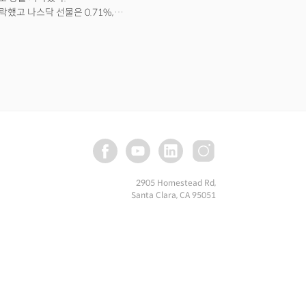
락했고 나스닥 선물은 0.71%,
이다. 구글의 알파벳(GOOGL) 20대
다. 중국에서 오미크론 BA.5 하위
일 기준으로 주주는 알파벳 주식 19주를
관측된다. 베이징과 상하이 등
메트 빈 살만 왕세자와 만날 예정이다.
노를 폐쇄한다는 소식에 글로벌 증시는
발표된 노동부의 고용 보고서는 예상을
. 다만 강력한 고용시장으로 경기침체에
주요 경제권이 약세를 보이며 달러 강세는
고 국채금리는 안전자산 선호심리로
구리와 철광석 등 주요 원자재에 악재로
기 금리차의 역전은 계속 유지됐다.
는 3.07%로 2bp 수준의 우위를
위기가 계속되면서 7월에도 변동성이
2905 Homestead Rd,
suk) AXS 인베스트먼트의 최고경영자
Santa Clara, CA 95051
했지만 인플레이션부터 연준의 통화정책,
 계속되고 있다."며 변동성에 대비해야
시각) 은행주를 중심으로 본격적으로
크로 환경과 주가에 비해 여전히 미래
 상당한 진통이 예상된다. 2분기 실적과
3일, 현지시각) 발표될 예정인 6월
 것으로 전망, 인플레이션 공포가
 발표되는 소매판매 역시 소비침체의