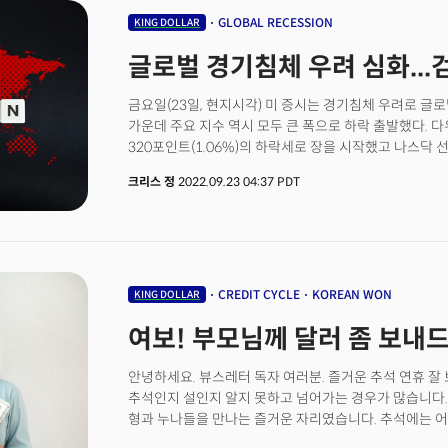
총재의 발언이 예정되어 있다.
분석했습니다. 시장의 주목을 받은 또 다른 제품은 바로 '할로
GLOBAL RECESSION
KING DOLLAR
라이즈는 스마트 알람, 기상 조명, 머신 러닝을 이용해 
글로벌 경기침체 우려 심화...
모니터링 기능을 갖췄습니다. 더버지에 따르면 할로 라이
내장 센서 기술을 사용해 움직임과 호흡 패턴을 추적한다고
온도와 같은 데이터를 수집해 얼마나 잘 잠을 잤는지에 
금요일(23일, 현지시각) 미 증시는 경기침체 우려로 글
4의 기둥은 '홈 오토메이션'? 아마존의 성장을 지탱하는
가운데 주요 지수 역시 모두 큰 폭으로 하락 출발했다.
있었는데요. 전자상거래와 아마존 프라임, 클라우드가 세
320포인트(1.06%)의 하락세로 장을 시작했고 나스닥 선물은
아마존은 아직 정해지지 않은 네 번째 기둥을 찾고 있습
하락했다. 연준의 긴축이 경기침체를 야기할 것이란 기
크리스 정
2022.09.23 04:37 PDT
'홈 오토메이션'에 미래가 있다는 것을 보여주는데요. 
나타났다. 10년물 국채금리는 무려 3.77%로 10년 만
알렉사와 연동해 라이즈가 수집한 데이터를 기반으로 수면
112.17레벨로 올해 또다른 최고가를 경신했다. '슈퍼 
있습니다. 또 스마트 알람과 동기화해 좋아하는 노래를 
중앙은행들의 긴축 기조 역시 글로벌 경기침체에 대한 우
로봇 기능도 집안의 환경을 통제하는 방식으로 업그레이
일본은 제외한 대부분의 중앙은행이 강력한 긴축기조를
수 있고, 애완동물 감지 기능이 탑재돼 애완동물을 모니터
금융환경이 계속될 것임을 시사했기 때문이다. 리즈 트
가드 + 아스트로 기능은 링과 아스트로 기능을 통합한 것
1972년 이후 가장 급진적인 감세안을 내놓으면서 긴축 
CREDIT CYCLE
KOREAN WON
KING DOLLAR
요소가 있는 경우 이를 알리는 보안 시스템 역할도 가능
부양책을 상쇄하는 긴축을 강행할 것이란 전망으로 11월
여보! 부모님께 달러 좀 보
보이스 리모트 프로 등은 음성 도우미를 이용해 리모컨을
가능성이 50%로 증가했다. 이는 영국 국채의 폭락과 파
업그레이드됐습니다. 아마존의 새로운 하드웨어 제품을 보
주식시장은 범유럽 Stoxx600 지수가 올해 최저치로 하
안녕하세요. 뷰스레터 독자 여러분. 즐거운 추석 연휴 잘
개념을 통해 편의를 높이고 있다고 느껴지는데요. 데이
베어마켓으로 재진입하면서 함께 무너졌다. 글로벌 투
추석인지 설인지 알지 못하고 넘어가는 경우가 많습니다.
인터뷰에서 "아마존의 초점은 가상현실에 초점을 맞춘 
기조가 강화되면서 올해 목표가를 4300에서 3600으로
형과 누나들을 만나는 즐거운 자리였습니다. 추석에는 
사용자와 사용자 환경에 적응할 수 있도록 개인화되고 직
작용했다. 가장 충격을 받은 것은 에너지였다. 글로벌 
가지고 TV를 봤던 기억도 납니다. 한국에서 느꼈던 명
지능(ambient intelligence)'에 주력하고 있다"라고
것이란 우려가 유가 하락을 촉발했고 에너지는 그 충격을