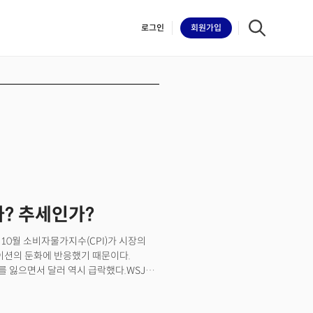
로그인
회원
가입
iilk
가? 추세인가?
 10월 소비자물가지수(CPI)가 시장의
레이션의 둔화에 반응했기 때문이다.
 잃으면서 달러 역시 급락했다.WSJ에
 금융위기로 시장이 충격에 빠졌던
들이 달러를 내던지기 시작한 데에는