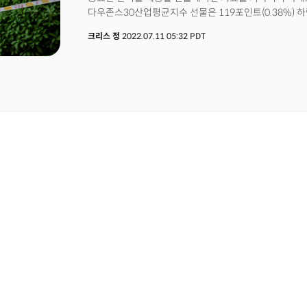
다우존스30산업평균지수 선물은 119포인트(0.38%) 하
기업재고, 그리고 미시건대의 소비자심리지수가 발표될 예정
S&P500은 0.50%의 내림세로 약해진 투자심리를 반영했
1 주식 분할이 시장 마감 후 적용된다. 2022년 7월 1
크리스 정
2022.07.11 05:32 PDT
변종이 확인됐다는 소식이 투자심리를 악화시킨 것으로 
추가로 받는다. 바이든 대통령이 사우디 아라비아의 모하
대도시에서 변종이 확인되고 마카오가 일주일동안 카지
대부분 하락 마감했다. 지난주 금요일(8일, 현지시각) 
크게 상회해 연준의 긴축 기조는 강화할 것으로 전망된다
대한 우려는 상당부분 씻었다는 평이다. 중국을 비롯해 
더 두드러졌다. 달러는 2002년 이후 최고치로 돌아왔
하락했다. 중국의 코로나 재확산 소식은 원유를 비롯해 
작용했다. 글로벌 경기침체에 대한 우려가 강해지며 장단
10년물 국채금리는 3.05%로 하락한 반면 2년물 국채금리
이어갔다. 월가는 경기침체 우려에 코로나와 지정학적 
확대될 것으로 전망하는 분위기다. 그렉 바숙(Greg Bas
(CEO)는 "지난주 시장이 견고한 상승세로 장을 마감
경기침체 우려에 러시아-우크라이나 전쟁까지 불확실성이
할 것으로 전망했다. 이번주 시장은 목요일(14일, 현지
시작되는 2분기 어닝시즌에 집중할 것으로 전망된다. 매
수익에 대한 기대가 너무 높다는 우려가 강해 실적에 따라
함께 중요한 경기 데이터도 함께 쏟아져 나온다. 수요일(1
소비자물가지수(CPI)는 전년 대비 물가가 9%에 육박할
재점화될 가능성도 제기된다. 금요일(15일, 현지시각)