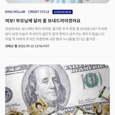
KING DOLLAR
CREDIT CYCLE
KOREAN WON
여보! 부모님께 달러 좀 보내드려야겠어요
안녕하세요. 뷰스레터 독자 여러분. 즐거운 추석 연휴 잘 보내셨나요? 미국에
살다 보면 오늘이 추석인지 설인지 알지 못하고 넘어가는 경우가 많습니다.
어릴 적 저에게 추석은 오랜만에 사촌 형과 누나들을 만나는 즐거운
자리였습니다. 추석에는 어떤 영화를 볼까며 두근두근 기대를 가지고 TV를
크리스 정
2022.09.12 13:56 PDT
봤던 기억도 납니다. 한국에서 느꼈던 명절만의 느낌이 그리워지기도 하지만
일상의 바쁨 속에 어느덧 추석은 머리에서 희미해져 갑니다. 그런데 결혼을
하고 상황이 바뀌었습니다. 처가댁이 한국에 있다 보니 명절에 직접 찾아뵙지
못하는 죄송함을 안부인사와 소소한 성의로 대신하게 됩니다. 요즘은 H마트와
같은 한인마트들이 한국으로 추석선물 세트를 대신 보내주기도 하고 인터넷도
잘 발달되어 있어 물건을 보내는데 큰 문제가 없습니다. “이번에는 뭘
보내드려야 할까? 여행을 보내드릴까?” 아내와 이런저런 이야기를 하다가 전
갑자기 생각이 떠오릅니다.“달러 어때?"요즘 환율이 거의 1400원이던데.”
아내는 좋은 생각이라고 맞장구를 쳐줍니다. 생각해보니 이런 시기는 흔치
않습니다.한참 금융위기라고 세상이 무너질 것처럼 떠들어대던 2009년 이후
처음입니다. 한국에서 뭐 살 거 없나 머리가 빨리 돌아가기 시작합니다.