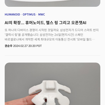
말 것을 권고하기도 했는데요. 아이요 원 역시 크게 다르지 않을 것이라고
분석하고 있습니다. 실제로 아이요 원은 사용자가 휴대폰 없이 음성으로
제어되는 자체 AI 기반 운영체계를 갖출 것이라고 주장합니다. 그러나 직원
HUMANOID
OPTIMUS
MWC
22명에 불과한 아이요는 휴메인보다 훨씬 규모가 작기 때문에 한계가 있을
AI의 확장... 휴머노이드, 헬스 링 그리고 오픈챗AI
것으로 예상됩니다. 악시오스 역시 "스타트업에게 하드웨어는 어렵다"며
"제조를 아웃소싱 하지만 버그 제거에서부터 고객 지원까지 다양한 문제로
또 하나의 디바이스 경쟁이 시작된 것일까요. 삼성전자가 드디어 스마트 반지
인해 어려움을 겪을 수 있다"라고 분석했습니다.다만 웨어러블AI 시장 경쟁을
'갤럭시 링'을 공개했습니다. 삼성전자는 26일(현지시간) 스페인
더욱 치열하게 전개될 것으로 보이는데요. 시장조사업체 ‘마켓앤마켓’에
바르셀로나에서 개막한 세계 최대규모의 이동통신 전시회 '모바일 월드
보고서에 따르면 글로벌 웨어러블AI 시장은 2024년 627억달러에서 오는
콩그레스(MWC)'에서 갤럭시 링을 선보였습니다. 갤럭시 링은 혈류를
권순우
2024.02.27 20:20 PDT
2029년 1385억달러로 커질 전망입니다. 연평균 17.2%의 성장률입니다.
측정하고, 심전도 기능이 있는 센서가 부착될 것으로 알려졌는데요. 심장 건강
모니터링을 포함한 수면 정보를 제공할 것으로 예상됩니다. 와이어드는
피트니스보다 수면과 건강 정보를 얻는데 더 중점을 둔 것으로 보인다고
전했습니다. 기능뿐 아니라 디자인에 대한 고민도 많았던 것으로 보이는데요.
골드와 실버, 블랙 등 세 가지 색상과 9개 사이즈를 공개했습니다. 와이어드는
갤럭시 링에 대해 사용자가 새로운 인터페이스를 배울 필요 없이 원하는 건강
추적 기능을 활용할 수 있을 것이라고 전망했습니다.👉 스마트 링 경쟁,
애플은 멀었나? 애플 역시도 스마트링 개발을 고민했던 것으로 알려졌는데요.
앞서 지난 25일(현지시간) 블룸버그통신은 애플이 스마트링을 포함한 스마트
안경, 에어팟 등 다양한 웨어러블 제품 개발을 논의해 왔다고 전했습니다. 현재
애플은 차세대 디바이스로 공간컴퓨터를 구현한 '비전프로'에 힘을 주고 있는
모습인데요. 사업 영역 확장을 위해 피트니스 링, 스마트 안경, 그리고 카메라를