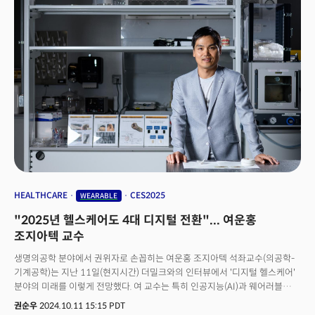
질을 개선하는 데 기여하고 싶다"고 말했다.AI 기술의 급격한 발전은 로봇
분야와 시너지를 내며 시장의 성장을 가속화하고 있다. 실제로 글로벌
시장조사기관 포춘 비즈니스 인사이트에 따르면, 전 세계 웨어러블 로봇
시장은 2030년까지 약 20조 원 규모로 성장할 것으로 전망된다.시장이
빠르게 확대됨에 따라 위로보틱스의 기술력 또한 더욱 주목받고 있다.
2021년에 설립된 위로보틱스는 20년 이상의 로봇 기술 연구 경험을 가진
전문가들로 구성되어 있다. ‘사람을 향한 기술로 삶의 질을 높인다’는 목표
아래, 웨어러블 로봇 메커니즘은 물론 제어, 센싱, 임상, 인증 분야에서도
뛰어난 기술력을 확보하고 있다.위로보틱스가 개발한 윔은 노년층과 환자는
물론, 하체 근력 강화와 안정적인 보행이 필요한 사람이라면 누구나 일상에서
활용할 수 있는 웨어러블 로봇으로, B2C 시장을 선도하고 있다.
HEALTHCARE
CES2025
WEARABLE
"2025년 헬스케어도 4대 디지털 전환"... 여운홍
조지아텍 교수
생명의공학 분야에서 권위자로 손꼽히는 여운홍 조지아텍 석좌교수(의공학-
기계공학)는 지난 11일(현지시간) 더밀크와의 인터뷰에서 '디지털 헬스케어'
분야의 미래를 이렇게 전망했다. 여 교수는 특히 인공지능(AI)과 웨어러블
기기, 클라우드 컴퓨팅, 나노기술과 같은 첨단 기술이 융합하면서 의료 현장이
권순우
2024.10.11 15:15 PDT
빠르게 변화하고 있다고 언급했다. 그는 "이러한 기술들이 의료에 새로운