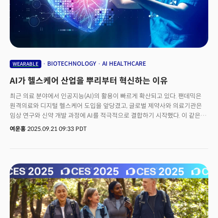
BIOTECHNOLOGY
AI HEALTHCARE
WEARABLE
AI가 헬스케어 산업을 뿌리부터 혁신하는 이유
최근 의료 분야에서 인공지능(AI)의 활용이 빠르게 확산되고 있다. 팬데믹은
원격의료와 디지털 헬스케어 도입을 앞당겼고, 글로벌 제약사와 의료기관은
임상 연구와 신약 개발 과정에 AI를 적극적으로 결합하기 시작했다. 이 같은
변화는 AI가 단순히 연구실의 도구를 넘어 실제 임상 현장과 산업 전반의
여운홍
2025.09.21 09:33 PDT
운영체제로 자리 잡아가고 있음을 보여준다. 급격한 고령화, 늘어만 가는
의료비, 그리고 의료 인력 부족이라는 삼중고 속에서 AI는 ‘보조 수단’이
아니라 ‘대안’으로 부상하고 있는 것이다. 돌이켜보면 지난 2018년은 AI
헬스케어 역사에 중요한 분기점이었다. 세계적 권위지 네이처(Nature)가
자매지 네이처 머신 인텔리전스(Nature Machine Intelligence) 창간을
발표하며, ‘AI-Enabled Healthcare Devices and Systems’라는 키워드를
전면에 내세운 것. 이는 AI와 헬스케어의 융합이 단순한 실험 단계를 넘어
독립적인 학문 영역으로 자리잡았음을 상징했다.2019년 공식 창간한 이
저널은 머신 인텔리전스 시대의 재현성과 투명성을 강조하는 새로운 결과와,