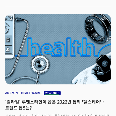
Health) 창업자 겸 CEO 등이 참석했다. 생성AI가 의료 환경에 어떤 영향을
주고 있는지, 챗GPT와 같은 툴이 의사를 대체할 수 있는지에 대한 예민한
문제들이 가감없이 다뤄졌다. 미국 최고 병원 중 하나로 손꼽히는
메이요클리닉의 마크니 디렉터는 "AI 등장과 함께 의료 분야에서 새로운
물결을 경험하고 있다"고 말했다. 메이요클리닉은 지난 6월부터 구글
클라우드와 손잡고 생성AI를 활용한 맞춤형 챗봇 시범 서비스를 운영하고
있다. 그는" 의료진은 물론 병원 운영 관계자들도 AI의 등장에 흥분하고
있다"면서 "여기엔 투명이 필요하고, 책임감도 뒤따른다. 협력한다면 유의미한
변화를 가져올 것"이라고 기대감을 내비쳤다. HLTH2023은 지난 8일부터
11일까지 열린 헬스케어 분야의 대표적인 행사다. HLTH는 'Health'의
약자로, 건강과 의료 분야에 종사하는 모든 이해 관계자들이 한자리에 모여
최신 혁신 기술과 트렌드를 논의하고 교류하는 기회를
제공한다.HLTH2023에는 전 세계 150개 이상의 국가에서 온 약 3만 명이
참가했다. 100여 개의 세션과 워크숍, 그리고 1000개 이상의 전시 부스를
마련, 최신 의료 기술과 솔루션이 소개됐다. 또 다양한 전문가 네트워킹을 통해
새로운 비즈니스 기회를 창출하는 자리도 마련됐다.다양한 이해관계자들이
참가했지만, 올해 화두는 단연 AI로 집중됐다. 구글, 세일즈포스와 같은 테크
기업들은 물론, 스타트업에 이르기까지 AI를 헬스케어 분야에 접목하려는
AMAZON
HEALTHCARE
WEARABLE
시도가 돋보였다. 더밀크가 'HLTH2023' 현장에서 확인한 트렌드와 시사점을
'칼라일' 루벤스타인이 꼽은 2023년 톱픽 '헬스케어' :
정리했다.
트렌드 톱5는?