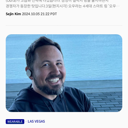
(Oura)가 고급화 전략에 나섰습니다. 삼성이 갤럭시 링을 출시하면서
치료의 정확도를 높이는 혁신이 이루어질 것”이라고 설명했다.마지막으로,
경쟁자가 등장한 탓입니다.3일(현지시각) 오우라는 4세대 스마트 링 ‘오우라
헬스케어 분야의 디지털화된 공급망 관리에서 업그레이드가 이루어질
링(Oura Ring) 4’를 공개했습니다. 오우라 링 4는 이전 모델에 비해 향상된
Sejin Kim
2024.10.05 21:22 PDT
것이라고 전망했다. 그는 "발전된 기술 덕분에 헬스케어 공급망은 더 많은
센서, 고도화된 알고리즘, 세련된 디자인, 늘어난 배터리 수명 등 고급화에
상호 연결성과 디지털화를 이루게 될 것"이라면서 "의료 제품의 생산, 유통,
초점을 맞췄습니다. 알고리즘과 업데이트된 센서를 사용해 혈액 산소 감지,
보관 과정을 실시간으로 추적해 효율적인 자원 관리가 가능해지고,
주간 및 야간 심박수 및 호흡 장애 등의 정확한 판독값을 수집하는 새로운
팬데믹이나 비상 상황에서도 신속한 대응 체계가 마련될 것"이라고 덧붙였다.
‘스마트 센싱’ 플랫폼이 특징입니다. 움직임을 위한 가속도계, 심박수와
👉 CES 대구 참가신청하기
호흡수를 측정하는 녹색, 빨간색 및 적외선 LED, 온도 센서, 혈중 산소 수치
측정 센서도 포함됐죠.디자인에도 신경을 썼습니다. 가볍고 내구성 있는
티타늄 소재로 만들어 일반 반지와 무게가 동일합니다. 12가지 사이즈와
검정색, 골드, 로즈 골드, 실버, 브러시드 실버, 그레이 등 6가지 색상이 있죠.
돌출형이었던 오우라 링 3의 센서와 달리 오우리 링 4의 센서는 평면형으로,
더 편안하고 매끄러운 내부를 제공합니다. 배터리는 한번 충전으로 최대
8일까지 사용할 수 있다고 합니다. 사용자가 새로운 기능을 테스트할 수 있는
오우라 앱 ‘오우라 랩스(Oura Labs)’는 아이폰에 이어 안드로이드 기기에서도
지원하죠. 현재 선주문이 가능하며 10월15일 배송을 시작할 예정입니다.
LAS VEGAS
WEARABLE