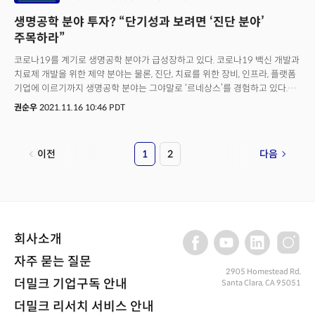
베스트셀러 작가이자 미국 경제지 포브스(Forbes)의 인공지능 전문
생명공학 분야 투자? “단기성과 보려면 ‘진단 분야’
저널리스트 버나드 마르(Bernard Marr)가 오는 2023년 헬스케어 분야의
가장 중요한 트렌드 5개를 정리했다.
주목하라”
코로나19를 계기로 생명공학 분야가 급성장하고 있다. 코로나19 백신 개발과
치료제 개발을 위한 제약 분야는 물론, 진단, 치료를 위한 장비, 인프라, 플랫폼
기업에 이르기까지 생명공학 분야는 그야말로 ‘르네상스’를 경험하고 있다.
이런 변화는 기업들의 최근 행보에서도 찾아볼 수 있다. 존슨앤드존슨, 머크,
권순우
2021.11.16 10:46 PDT
화이자 등 제약회사들은 최근 제약 사업 부문을 회사 내 소비재 분야와
분리하면서 '바이오메디컬' 분야로의 역량을 집중하고 있다.생명공학이
빠르게 성장하면서 함께 주목받는 분야가 있다. 바이오메디컬엔지니어링, 즉
이전
1
2
다음
생명의공학(Biomedical engineering) 분야다. 의공학은 의학과 공학, 그리고
자연과학이 융합한 학문이다. 의료기기, 영상, 진단·치료기기를 비롯한 첨단
의료 기술 개발을 선도하는 기술을 연구하는 학문이다. 최근 미국 생명의공학
분야에서 두각을 나타내고 있는 한인 과학자 여운홍 조지아텍 기계·
생명의공학 교수와 업계의 미래와 관련 산업으로의 투자 등에 관한 이야기를
나눴다.
회사소개
자주 묻는 질문
2905 Homestead Rd,
더밀크 기업구독 안내
Santa Clara, CA 95051
더밀크 리서치 서비스 안내