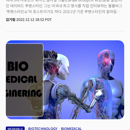
세계 3대 사모펀드 회사인 칼라일 그룹(Carlyle Group)의 회장(공동 설립자)
인 데이비드 루벤스타인. 그는 미국내 최고 명사를 직접 인터뷰하는 블룸버그
'루벤스타인쇼'의 호스트이기도 하다. 2021년 기준 루벤스타인의 칼라일
그룹은 약 2930억달러 (348조원) 규모의 자산을 운용중이다. 루벤스타인도
김기림
2022.12.12 18:52 PDT
46억달러(4조7000억)의 재산을 보유한것으로 추정된다. 그는 지난 2020년
루벤스타인쇼에서 인터뷰한 빌 게이츠, 리처드 브랜슨, 제프 베이조스 등의
내용을 담은 '타이탄의 지혜들(원제 : How to lead)'을 발간, 큰 화제를
모았으며 최근엔 '어떻게 투자할 것인가?(How to invest)'를 펴내기도 했다.
루벤스타인이 2023년 이후 가장 유망한 투자처로 꼽은 영역은 어디일까?
바로 '헬스케어'다. 그는 "70년대 후반 백악관에서 일하던 당시 미국 GDP의
7~8%가 헬스케어 분야였는데 오늘날에는 약 20%로 증가했다"며 "사람들은
돈을 쓰면 더 나은 치료를 받을 수 있고, 오래 살 수 있다는 것을 깨달았다. 현재
칼리일에서는 미국뿐 아니라 전 세계 의료 분야에 막대한 투자금액을
투자하고 있다"고 밝혔다. 루벤스타인은 좋은 투자기회를 '헬스케어'에서
발견할 수 있다고 했다. 2020년부터 2022년은 헬스케어 산업에 의미있는
시간이었다. 코로나19 바이러스로 인해 대면활동이 줄어들며 원격의료가
각광받기 시작했고, 각종 스마트 의료 장치, 지능형 의료 솔루션에 대한 관심이
높아지기 시작했다. 헬스케어 분야의 디지털화가 본격화되며, 2020년 디지털
헬스 기업에 투자된 투자금은 2019년에 비해 2배 증가했고, 2021년엔
건강관리 앱 눔(Noom)이 6000억원의 투자유치에 성공하며 신기록을
세웠다. 코로나19로 사람들이 집에서 다양한 가상 케어 서비스를 이용하고,
웰니스 제품을 사용하는데 익숙해졌고 이런 경향이 투자 트렌드에 반영된
것으로 보인다. 2023년에도 헬스케어에 대한 관심은 계속될 것으로 보인다.
BIOTECHNOLOGY
BIOMEDICAL
WEARABLE