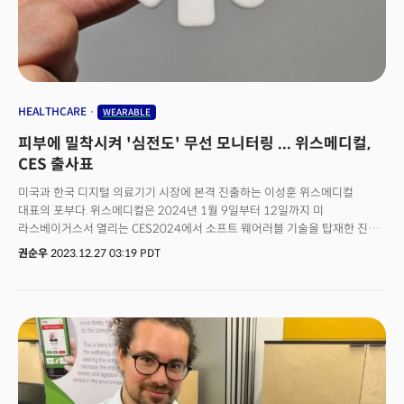
장착한 에어팟 등의 개발 방안을 모색해 왔습니다. 특히 스마트링은 하나의
아이디어에 불과하다고 블룸버그는 지적했는데요. 10년 전 관련 특허를
받았지만, 시장에 내놓기까지는 상당한 시간이 소요될 것이라는 분석이
나옵니다. 애플은 또 메타가 내놓은 레이밴 선글라스와 비슷한 가벼운 스마트
안경과 에어팟에 카메라를 장착하는 방안도 테스트하고 있는 것으로
알려졌는데요. 블룸버그는 이런 아이디어가 모두 애플의 웨어러블 생태계를
강화하는 계기가 될 것으로 전망하면서도 아직 방법을 찾지 못했다고
HEALTHCARE
WEARABLE
전했습니다. 일단 AI를 탑재한 모바일폰, 그리고 스마트 반지 갤럭시 링을 먼저
피부에 밀착시켜 '심전도' 무선 모니터링 ... 위스메디컬,
선보인 삼성전자가 차세대 디바이스 경쟁에서 애플에 한 발 앞섰다는 평이
나오고 있습니다.
CES 출사표
미국과 한국 디지털 의료기기 시장에 본격 진출하는 이성훈 위스메디컬
대표의 포부다. 위스메디컬은 2024년 1월 9일부터 12일까지 미
라스베이거스서 열리는 CES2024에서 소프트 웨어러블 기술을 탑재한 진단
디바이스 '테드에이드(TedAid)'의 첫 선을 보인다. 헬스케어 웨어러블 시장은
권순우
2023.12.27 03:19 PDT
이미 애플, 페이스북, 아마존 등 빅테크 기업들의 차세대 격전지가 됐다. 하지만
빅테크 기업들이 모든 문제를 해결할 수 없다. 스타트업은 빠른 실행으로
시장을 돌파할 수 있다. 때문에 위스메디컬과 같은 의료분야 스타트업이 내년
CES2024에서 더욱 주목을 받을 것으로 예상된다. 위스메디컬은 미국
조지아텍 박사과정 중 관련 기술을 개발한 이성훈 대표와 미국 웨어러블
디바이스 분야의 권위자인 여운홍 조지아텍 교수가 의기투합해 설립한
회사다. 소프트 웨어러블 기술을 이용해 심전도, 뇌전도, 근전도, 안전도 등
의료에 필수적인 생체정보를 연속적이면서 정확하게 모니터링하고 이를