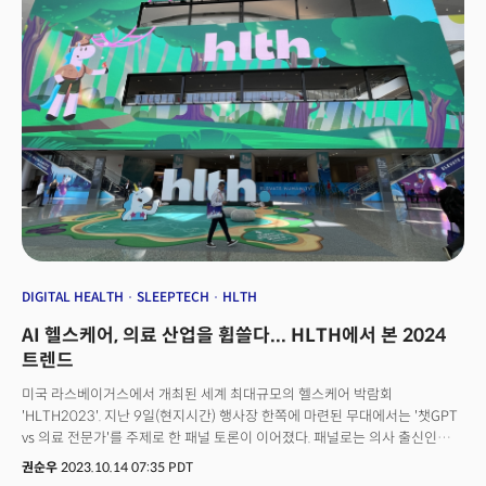
DIGITAL HEALTH
SLEEPTECH
HLTH
AI 헬스케어, 의료 산업을 휩쓸다... HLTH에서 본 2024
트렌드
미국 라스베이거스에서 개최된 세계 최대규모의 헬스케어 박람회
'HLTH2023'. 지난 9일(현지시간) 행사장 한쪽에 마련된 무대에서는 '챗GPT
vs 의료 전문가'를 주제로 한 패널 토론이 이어졌다. 패널로는 의사 출신인
파티마 파룩 세일스포스 CHO(Chief Health Officer), 소냐 마크니
권순우
2023.10.14 07:35 PDT
메이요클리닉 메디컬 디렉터, 브리검 하이드 아트로포스 헬스(Atropos