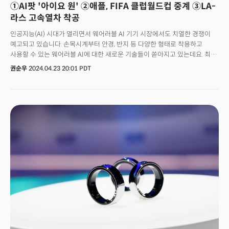
①AI팟 '아이요 원' ②애플, FIFA 클럽월드컵 중계 ③LA-
라스 고속열차 착공
인공지능(AI) 시대가 열리면서 웨어러블 AI 기기 시장에서도 치열한 경쟁이
예고되고 있습니다. 손목시계부터 안경, 반지 등 다양한 형태로 착용하고
사용할 수 있는 웨어러블 AI에 대한 새로운 기술들이 쏟아지고 있는데요. 최근
AI 에어팟이 등장해 주목을 받고 있습니다. 22일(현지시간) 악시오스에
권순우
2024.04.23 20:01 PDT
따르면 지난주 테드 콘퍼런스에서 '아이요 원(Iyo One)'이라는 이름의
웨어러블 컴퓨터가 공개됐습니다. 에어팟과 같이 사용자가 귀에 착용할 수
있는 기기로, 보다 넓은 범위의 음성 질문에 빠르게 응답할 수 있다고
하는데요. 실시간 언어 번역과 건강 모니터링부터 개인화된 오디오 환경 및
음성 활성화 제어에 이르기까지 인공지능을 활용한 다양한 몰입형 경험을
제공할 것으로 알려졌습니다.👉아이요 원(Iyo One) 제 2의 'AI 핀' 될까?
아이요 원 디바이스는 반지름이 반달 크기의 금속 디스크에 10개의 마이크를
포함한 다양한 하드웨어가 탑재되어 있다고 하는데요. 귀의 모양에 따라
맞춤형 실리콘 이어 피스를 제공합니다. 향후 와이파이와 셀룰러 모델 두 가지
형태로 출시될 예정이라고 제이슨 루갈로는 테드 콘퍼런스를 통해
밝혔습니다. 이 회사는 구글 모회사인 알파벳에서 분사한 기업입니다.
알파벳을 포함해서 여러 기관들로부터 2100만달러를 조달했습니다. 버전에
따라 와이파이 버진은 599달러, 셀룰러 장착 버전은 699달러에 판매될
예정입니다. 업계에서는 여전히 우려의 시선으로 이 디바이스를 바라보고
있는데요. 앞서 휴메인의 AI핀과 같이 실패 사례가 될 수 있다는 우려가
나옵니다. 업계 전문가들은 'AI 핀'을 '최악의 제품'으로 평가하면서 구매하지