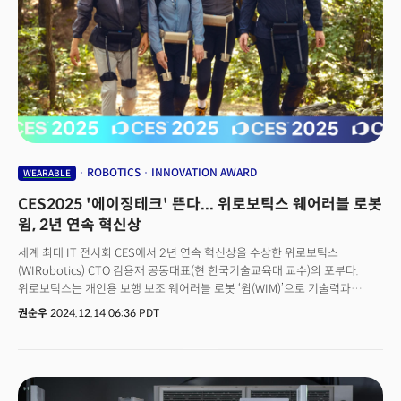
AI 기반 의료기기의 혁신 성과를 소개하기 시작했다. 같은 해 9월 필자가
조지아공대(Georgia Tech) 석좌교수로 재직하며 이끌고 있는 연구팀이
발표한 ‘완전 휴대형·무선 뇌-기계 인터페이스(Vol.1, pp.412–422, 2019 )’
논문이 대표적 사례였다. 유연한 두피 전자소자와 딥러닝을 결합해 환자가
생각만으로 휠체어나 로봇을 제어할 수 있음을 임상 환경에서 검증한
연구였다.
ROBOTICS
INNOVATION AWARD
WEARABLE
CES2025 '에이징테크' 뜬다... 위로보틱스 웨어러블 로봇
윔, 2년 연속 혁신상
세계 최대 IT 전시회 CES에서 2년 연속 혁신상을 수상한 위로보틱스
(WIRobotics) CTO 김용재 공동대표(현 한국기술교육대 교수)의 포부다.
위로보틱스는 개인용 보행 보조 웨어러블 로봇 ‘윔(WIM)’으로 기술력과
경쟁력을 인정받으며 주목받고 있다.윔은 CES2024에서 로보틱스와
권순우
2024.12.14 06:36 PDT
액세스빌리티 & 에이징테크 분야에서 혁신상을 수상한 데 이어,
CES2025에서도 로보틱스 분야에서 혁신상을 거머쥐었다.김용재 공동대표는
"2025년 글로벌 시장 진출을 앞두고 CES 혁신상 수상을 통해 윔의 기술력과
경쟁력을 다시 한번 확인했다"며, "사람 중심의 기술 개발을 통해 웨어러블
로봇이 일상에 자연스럽게 스며들고, 활동에 어려움을 겪는 모든 이들의 삶의