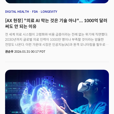
DIGITAL HEALTH
FDA
LONGEVITY
[AX 현장] "의료 AI 막는 것은 기술 아냐"... 1000억 달러
써도 안 되는 이유
전 세계 의료 시스템이 고령화와 비용 급증이라는 전례 없는 위기에 직면했다.
2030년까지 글로벌 의료 인력이 1000만 명이나 부족할 것이라는 암울한
전망도 나온다. 이런 가운데 시장은 인공지능(AI)과 원격 모니터링을 필두로
한 디지털 전환을 유일한 ‘구원투수’로 점찍었다.실제 자본의 흐름도 뜨거웠다.
권순우
2026.01.31 00:17 PDT
세계경제포럼(WEF)에 따르면 2010년 이후 미국 디지털 헬스 기업에 유입된
벤처 자금은 무려 1000억 달러(약 133조 원)에 달한다. 하지만 막대한
투자에도 불구하고 대다수의 솔루션이 시장 확장성 확보에 실패하며 ‘데스
밸리', 이른바 '죽음의 계곡’을 넘지 못하고 있다는 분석이 나온다. 지난 27일
(현지시간) 미국 조지아 공과대학교(Georgia Tech)에서 열린 ‘바이오
전자공학 및 의료 기술의 경계와 돌파구’ 패널토의는 이러한 그 모순을
중점적으로 다뤘다. 이날 토의에서는 공학, 의학, 데이터 과학, 디자인 등 각
분야를 대표하는 석학들이 모여 기술의 임상 안착을 가로막는 구조적 결함에
대해 심층적인 진단을 내놓았다. 참석자들은 혁신 기술의 확산을 가로막는
가장 근본적인 문제로 '의료 시스템의 고질적인 복잡성'을 꼽았다. 지불자
(보험사), 공급자(병원), 환자, 규제 기관 등 다양한 이해관계자가 복잡하게
얽혀 있어 일반적인 기술 산업의 확장 모델이 작동하지 않는다는 지적이다.