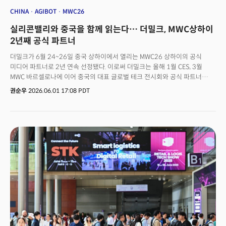
CHINA
AGIBOT
MWC26
실리콘밸리와 중국을 함께 읽는다… 더밀크, MWC상하이
2년째 공식 파트너
더밀크가 6월 24~26일 중국 상하이에서 열리는 MWC26 상하이의 공식
미디어 파트너로 2년 연속 선정됐다. 이로써 더밀크는 올해 1월 CES, 3월
MWC 바르셀로나에 이어 중국의 대표 글로벌 테크 전시회와 공식 파트너
네트워크를 만들었다. 국내 미디어 가운데 세 전시회 모두와 공식 파트너십을
권순우
2026.06.01 17:08 PDT
맺은 곳은 더밀크가 유일하다.중요한 것은 숫자가 아니라 맥락이다. 화웨이
5G가 글로벌 통신 생태계에 만드는 변화, CATL 배터리 혁신이 전기차
공급망에 미치는 영향, 중국 AI·로보틱스 기업의 글로벌 위상을 읽으려면 기술
패권을 다투는 실리콘밸리와 중국을 함께 보는 시야가 필요하다. 더밀크는 그
접점에서 패러다임 변화를 현장에서 보고 해석한다.👉 AI 시대 글로벌 테크
커넥터... 더밀크 2년 연속 'MWC26' 공식 파트너🚀 더밀크 멤버 가입하고 주
3~4회 뷰스레터 무료로 받아보기