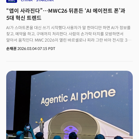
MWC
“앱이 사라진다”…MWC26 뒤흔든 ‘AI 에이전트 폰’과
5대 혁신 트렌드
AI가 스마트폰을 대신 쓰기 시작했다.사용자가 말 한마디만 하면 AI가 정보를
찾고, 예약을 하고, 구매까지 처리한다. 사람의 손가락 터치를 모방하면서
알아서 움직인다. MWC 2026이 열린 바르셀로나 피라 그란 비아 전시장. 3월
2일 개막과 함께 현장에 들어서는 순간, 올해의 화두는 단 하나였다. AI
손재권
2026.03.04 07:15 PDT
에이전트.지난해 MWC가 "AI가 세상을 바꾼다"는 담론의 전시장이었다면,
올해는 그 AI가 직접 손가락을 움직이기 시작했다. 스마트폰은 더 이상 ‘앱을
실행하는 기기’가 아니라 ‘AI 에이전트가 일하는 개인 맞춤형 플랫폼’으로
바뀌고 있었다.스마트폰 경쟁의 축이 바뀌고 있다. '무슨 앱을 돌리느냐'가
아니라, 'AI가 얼마나 많은 일을 대신해주느냐'가 새로운 기준이 되고 있다.
애플과 삼성의 양강 구도 속에 '스마트폰의 시대가 저문다'던 평가가 무색하게,
MWC 2026 전시장은 모바일 기기의 재정의를 선언하는 혁신 제품들로 가득
찼다. 로봇처럼 피사체를 따라가는 짐벌 카메라폰, 물속에서도 거뜬한 폴더블,
포트를 갈아 끼우는 모듈형 랩탑 및 위성통신(스타링크 모바일)까지 현장에서
확인한 5대 핵심 트렌드를 정리했다.👉 삼성·애플엔 없다... MWC 현장에서 본
중국의 3대 혁신 엔진