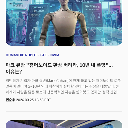
HUMANOID ROBOT
GTC
NVDA
마크 큐반 "휴머노이드 환상 버려라, 10년 내 폭망"...
이유는?
억만장자 기업가 마크 큐반(Mark Cuban)이 현재 불고 있는 휴머노이드 로봇
열풍이 길어야 5~10년 안에 비참하게 실패할 것이라는 주장을 내놓았다. 전
세계가 사람을 닮은 로봇에 천문학적인 자본을 쏟아붓고 있지만, 정작 산업
현장의 냉정한 현실과 글로벌 빅테크들의 기술 진화 방향은 시장의 기대와
권순우
2026.03.25 13:53 PDT
전혀 다른 궤적을 그리고 있다는 지적이다. 지난 20일 기술 팟캐스트 TBPN에
출연해 이같이 언급한 큐반은 "인간을 모방해 현재 세상에 끼워 맞추는 로봇을
만드는 것보다, 공간과 로봇을 공동으로 설계(co-designing)하는 것이 훨씬
나은 방향이다"고 주장했다. 예를 들어, 물건을 들어 올리고 나를 수 있는
거미나 개미 형태의 로봇이 등장할 수 있다는 것. 집은 팬트리, 냉장고, 세탁기