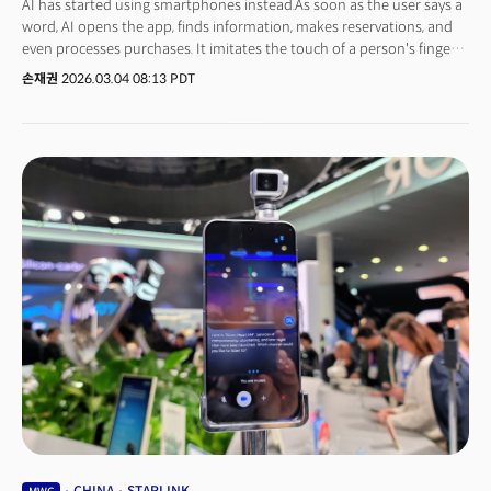
AI has started using smartphones instead.As soon as the user says a
word, AI opens the app, finds information, makes reservations, and
even processes purchases. It imitates the touch of a person's fingers.
MWC 2026 was held in Barcelona's Fira Gran Via exhibition hall. The
손재권
2026.03.04 08:13 PDT
moment I entered the scene with the opening on March 2nd, there
was only one topic this year. AI agent.If last year's MWC was an
exhibition hall for the discourse that "AI will change the world", this
year, the AI has begun to move its fingers directly. Smartphones were
no longer 'devices that run apps' but 'platforms where AI agents
work'.The axis of smartphone competition is changing. Rather than
'what app to run', 'how much work AI can do for you' has become
the new standard. In the midst of the duopoly structure between
Apple and Samsung, the MWC 2026 exhibition hall was filled with
innovative products that declared the redefinition of mobile devices.
We have summarized the five key trends identified in the field,
including gimbal camera phones that follow subjects like robots,
foldables that can float in water, modular laptops that change ports,
and satellite communication (Starlink Mobile).👉 Samsung and Apple
don't have it... China's three innovation engines seen at MWC
CHINA
STARLINK