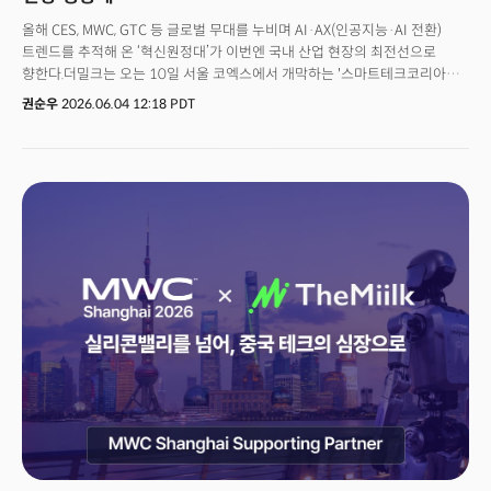
올해 CES, MWC, GTC 등 글로벌 무대를 누비며 AI·AX(인공지능·AI 전환)
트렌드를 추적해 온 ‘혁신원정대’가 이번엔 국내 산업 현장의 최전선으로
향한다.더밀크는 오는 10일 서울 코엑스에서 개막하는 '스마트테크코리아
(STK) 2026' 현장에서 '혁신원정대 라이브'를 더밀크 유튜브 채널을 통해
권순우
2026.06.04 12:18 PDT
생중계로 송출한다. 오는 10일, 11일 양일간 오후 2시부터 2시간 동안
진행되는 이번 라이브는 AX 경쟁에 뛰어든 국내외 기술 기업들과의 심층
인터뷰, 전문가 패널 토크를 결합해 국내 산업계의 AI 적용 실태를 생생하게
해부한다. 👉 더밀크 유튜브채널 바로가기 🚀 더밀크 회원으로 가입하고 주
3~4회 뷰스레터 무료로 받아보기