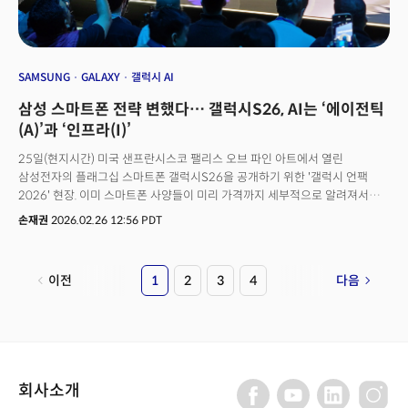
SAMSUNG
GALAXY
갤럭시 AI
삼성 스마트폰 전략 변했다… 갤럭시S26, AI는 ‘에이전틱
(A)’과 ‘인프라(I)’
25일(현지시간) 미국 샌프란시스코 팰리스 오브 파인 아트에서 열린
삼성전자의 플래그십 스마트폰 갤럭시S26을 공개하기 위한 '갤럭시 언팩
2026' 현장. 이미 스마트폰 사양들이 미리 가격까지 세부적으로 알려져서
발표의 긴장감은 떨어졌다. 하지만 'AI 스마트폰'의 미래에 대한 참석자들의
손재권
2026.02.26 12:56 PDT
기대감은 어느때보다 높았다. ‘갤럭시 S26’은 화면 크기나 카메라 화소를
넘어, AI가 일상 깊숙이 들어오는 순간에 사용자가 가장 불안해하는 것,
프라이버시와 통제권을 하드웨어·소프트웨어·생태계 전반에서 정면으로
이전
1
2
3
4
다음
다뤘다.AI 시대에 스마트폰은 어떻게 정의될 것인지, 진화할 것인지에 대한
힌트를 줬던 이벤트였다. 그리고 그 정의는 AI라는 두 단어로 압축된다.
인공지능(AI)이 아니었다. 에이전틱, 인프라(Agentic Infrastructure)
폰이었다.
회사소개