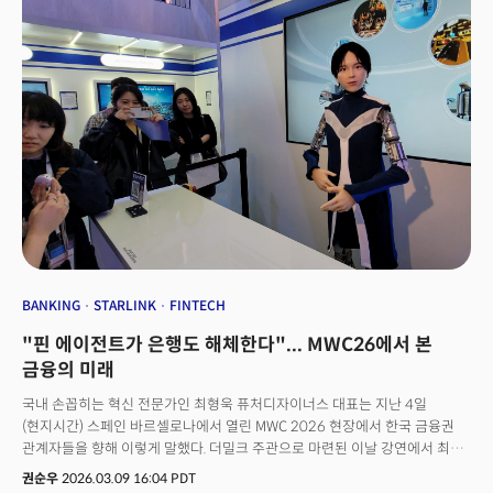
등을 숨겨 로봇들이 주로 그 공간과 상호작용하도록 설계하고, 실제 생활
공간은 오롯이 사람들을 위해 사용될 것이라는 주장이다. 철저한 경제성에
의거한 주장이다. 큐반은 "로봇은 완전한 형태의 휴머노이드가 아닐 것"이라며
"그 목적에 가장 최적화된 형태가 될 것이다. 로봇에 맞춰 집을 설계하고, 집에
맞춰 로봇을 설계하게 될 것"이라고 덧붙였다. 실제로 100만 대 이상의
로봇을 운용하는 아마존 물류 창고에는 여전히 사람 형태의 로봇이 단 한 대도
없다.
BANKING
STARLINK
FINTECH
"핀 에이전트가 은행도 해체한다"... MWC26에서 본
금융의 미래
국내 손꼽히는 혁신 전문가인 최형욱 퓨처디자이너스 대표는 지난 4일
(현지시간) 스페인 바르셀로나에서 열린 MWC 2026 현장에서 한국 금융권
관계자들을 향해 이렇게 말했다. 더밀크 주관으로 마련된 이날 강연에서 최
대표는 인텔과 퀄컴을 대비 사례로 꺼냈다. "수십 년간 PC 시장을 주도했던
권순우
2026.03.09 16:04 PDT
인텔은 변화에 적응하지 못한 대표적인 기업이 됐지만, 지속적인 혁신을