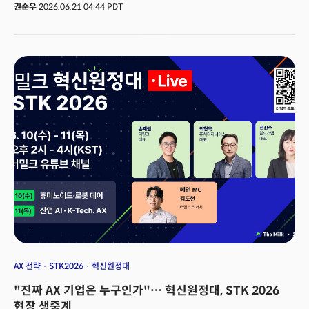
스마트폰도, AI도 아니다. 올해 처음 마련된 '미래 별자리 존(Constellations
권순우
2026.06.21 04:44 PDT
of the Future Zone)' 이다. 그간 위성통신은 해상·항공·국방 등 특정 산업을
위한 서비스에 가까웠다. 그러나 올해 MWC 상하이는 위성을 이동통신
네트워크의 일부로 편입시키는 과정을 전면에 내세웠다. 스마트폰과 자동차,
드론, 산업 장비가 위성망과 지상망을 넘나들며 연결되는 환경이 현실로
다가오고 있음을 반영한다. 이런 변화는 스페이스X IPO와도 맞물린다.
스페이스X의 상장은 단순한 기업공개를 넘어 우주 산업에 대한 시장의 시각을
바꾸는 모멘텀이 되고 있다. 시장조사업체 트렌드포스는 위성 네트워크와 AI
인프라, 우주 응용 서비스가 결합되면서 글로벌 위성 산업 규모가 연평균 14%
성장해 2027년 4470억달러에 이를 것으로 전망했다.스페이스X는 xAI를
인수하며 AI 모델 그록(Grok), SNS 플랫폼 X, 데이터센터 역량을 하나의
생태계로 통합했다. 여기에 스타링크 위성망과 우주 기반 데이터센터인
'테라팹(Terafab)' 구축 계획까지 추진하고 있다. 우주 공간이 데이터 저장과
AI 연산, 글로벌 연결망의 일부로 편입되는 그림이다.이러한 변화는 MWC
상하이에서도 확인할 수 있을 것으로 기대된다. 올해 행사는 AI·위성·
모빌리티·헬스케어가 하나의 인프라 위에서 연결되는 모습을 보여주는 데
초점이 맞춰져 있다.👉 혁신을 상장하다: 포드에서 스페이스X까지 산업
전환의 기록🚀 더밀크 멤버 가입하고 주 3~4회 뷰스레터 무료로 받아보기
AX 전략
STK2026
혁신원정대
"진짜 AX 기업은 누구인가"… 혁신원정대, STK 2026
현장 생중계