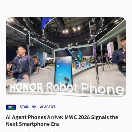
거듭해 온 퀄컴은 자동차·공간 컴퓨터·모바일까지 아우르는 강력한
애플리케이션 프로세서 플랫폼으로 성장했다." 최 대표는 그 지위를 유지하기
위해 퀄컴이 다양한 산업에 새롭게 진입하며 혁신의 속도를 늦추지 않고
있다는 점도 강조했다. 영원한 승자는 없다는 경고였다.실제 MWC 2026에서
스마트폰은 수많은 혁신 중 하나에 불과했다. AI라는 새로운 기술 중력이 산업
전반을 끌어당기면서, 전시장에는 통신 인프라부터 우주 통신, 가전·자율주행
·헬스케어·로봇틱스 기업들이 한데 뒤섞였다. 최 대표는 이 현장을 직접
목격한 금융권 관계자들에게 이렇게 질문했다. "2010년대 핀테크가 은행
기능을 조각조각 쪼개 대체했던 '언번들링(Unbundling)' 현상이, AI를 무기로
한 플레이어들에 의해 더 빠르고 광범위한 규모로 재연될 때, 지금의
금융사들은 어느 쪽에 서 있을 것인가?"
STARLINK
AI AGENT
MWC
AI Agent Phones Arrive: MWC 2026 Signals the
Next Smartphone Era