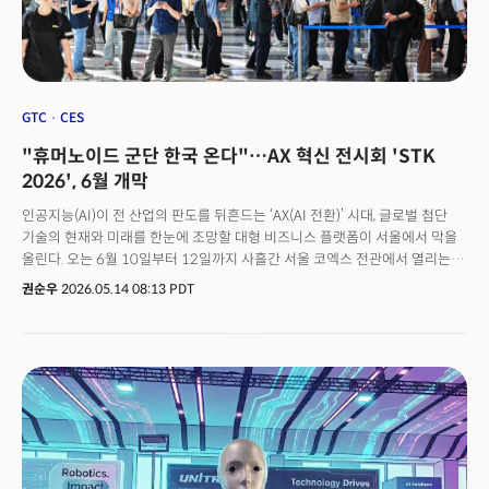
GTC
CES
"휴머노이드 군단 한국 온다"…AX 혁신 전시회 'STK
2026', 6월 개막
인공지능(AI)이 전 산업의 판도를 뒤흔드는 ‘AX(AI 전환)’ 시대, 글로벌 첨단
기술의 현재와 미래를 한눈에 조망할 대형 비즈니스 플랫폼이 서울에서 막을
올린다. 오는 6월 10일부터 12일까지 사흘간 서울 코엑스 전관에서 열리는
‘제15회 스마트테크 코리아(STK 2026)’가 그 무대다. 올해 STK 2026은
권순우
2026.05.14 08:13 PDT
‘테크 넥서스(The Tech Nexus): 산업 전 과정을 연결하는 기술 생태계’를
주제로 역대 최대 규모로 개최된다. AI&빅데이터쇼, AI팩토리엑스포,
로보테크쇼, 디지털 유통·물류대전, 시큐테크쇼, 스마트테크쇼, 대한민국
가상융합산업대전 등 7개 전문 전시가 한자리에 모인다.이번 행사의 차별점은
개별 전시를 단순 병렬 배치하는 데 그치지 않고, 산업 밸류체인 전반을 하나로
연결한 '융합형 기술 플랫폼'으로 설계됐다는 점이다. 단순한 기술 시연을
넘어, 실제 산업 현장에 적용 가능한 ‘돈 되는 혁신 기술’과 비즈니스 트렌드를
제시하겠다는 구상이다.👉사전등록하러 가기