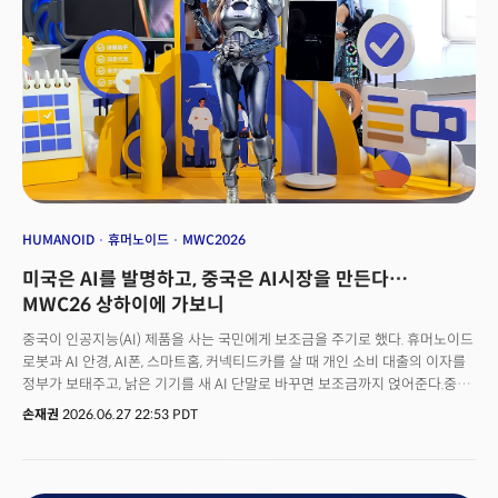
HUMANOID
휴머노이드
MWC2026
미국은 AI를 발명하고, 중국은 AI시장을 만든다…
MWC26 상하이에 가보니
중국이 인공지능(AI) 제품을 사는 국민에게 보조금을 주기로 했다. 휴머노이드
로봇과 AI 안경, AI폰, 스마트홈, 커넥티드카를 살 때 개인 소비 대출의 이자를
정부가 보태주고, 낡은 기기를 새 AI 단말로 바꾸면 보조금까지 얹어준다.중국
상무부를 비롯한 8개 부처가 지난 6월 18일 내놓은 'AI 플러스 소비
손재권
2026.06.27 22:53 PDT
(AI+消費)' 계획의 골자다. 'AI를 수백만 가구와 수백만 상점으로'
들여보낸다는 것이다.소비를 살리려 정부가 보조금을 푸는 일은 많다. 그러나
그 대상이 자동차나 TV가 아니라 휴머노이드 로봇과 AI 안경이라는 점은
예사롭지 않다.그리고 이 발표가 나온 지 엿새 뒤, 그 계획을 실현할 무대가