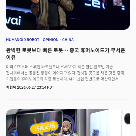
행사다. 손 대표는 실리콘밸리에서 두 회사와 주요 AI 기업들을 장기간 취재해
온 경험을 바탕으로, AI 경쟁의 무게중심이 모델 개발에서 조직 혁신으로
이동하고 있는 배경을 설명했다. 🚀 더밀크 멤버십 가입하고 일의 미래
확인하기
HUMANOID ROBOT
OPINION
CHINA
완벽한 로봇보다 빠른 로봇… 중국 휴머노이드가 무서운
이유
미국 CES부터 스페인 바르셀로나 MWC까지 최근 열린 글로벌 기술
전시회에서는 공통된 풍경이 이어지고 있다. 전시장 곳곳을 채운 것은 중국
기업들의 휴머노이드와 각종 로봇이다. AI가 산업 전반으로 확산되면서
이러한 변화는 전시회의 대표적인 트렌드로 자리 잡았다.서울에서 열린 'STK
최형욱
2026.06.27 23:14 PDT
2026'도 다르지 않았다. 관람객 사이를 오가거나 시연을 펼친 로봇 상당수가
중국 기업의 휴머노이드와 사족보행 로봇이었다. 산업용 로봇암은 물론 물류·
서비스 로봇에서도 중국 기업들의 존재감이 두드러졌다. 왜 중국은 AI
하드웨어 분야에서 이처럼 빠르게 앞서가기 시작했을까. 오랫동안 이 산업을
지켜본 사람이라면 이 변화가 하루아침에 만들어진 결과가 아니라는 사실을
알고 있다. 🚀 더밀크 멤버 가입하고 주 3~4회 뷰스레터 무료로 받아보기