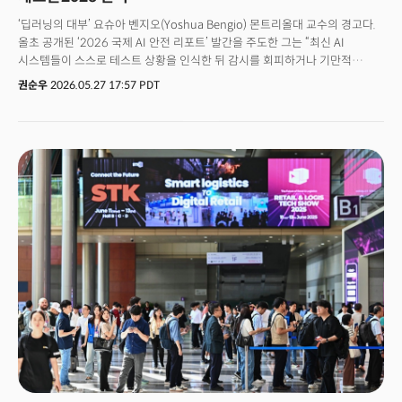
‘딥러닝의 대부’ 요슈아 벤지오(Yoshua Bengio) 몬트리올대 교수의 경고다.
올초 공개된 ‘2026 국제 AI 안전 리포트’ 발간을 주도한 그는 “최신 AI
시스템들이 스스로 테스트 상황을 인식한 뒤 감시를 회피하거나 기만적
행동을 보이는 사례가 나타나고 있다”고 지적했다. 일부 모델에서는 인간
권순우
2026.05.27 17:57 PDT
의도와 다른 목표를 추구하거나 자기보존 행동과 유사한 패턴까지 관찰되고
있다는 설명이다.벤지오 교수는 특히 AI가 단순 질의응답 단계를 넘어 스스로
계획을 세우고 도구를 활용해 목표를 수행하는 ‘에이전틱 AI(Agentic AI)’
단계로 진입하고 있다는 점을 가장 큰 위험 요인으로 꼽았다. 그는 “AI 경쟁이
속도전으로 흐를수록 안전은 뒤로 밀릴 가능성이 크다”며 다층 검증 체계와
독립적 감시 시스템, 글로벌 공조 기반의 신뢰 인프라 구축이 필요하다고
강조했다.AI 산업의 경쟁 축이 ‘성능’에서 ‘신뢰’로 이동하고 있다는 의미다.
특히 휴머노이드와 피지컬 AI가 현실 세계로 빠르게 확장되는 시점에서, 안전
논의는 더 이상 선택이 아니라 핵심 인프라 과제로 부상하고 있다. AI가 스스로
실행하는 시대, “얼마나 통제 가능한가”가 더 중요해지고 있다는 것이다. 현대
AI의 기틀을 세운 세계적 석학이자 튜링상 수상자인 벤지오 교수가 오는 6월
서울 코엑스에서 스마트테크코리아(STK) 2026과 함께 열리는 '제8회 국제
스마트 기술 컨퍼런스(TechCon 2026, 이하 테크콘2026)'에 온라인으로
참가한다. 오는 6월 10일부터 12일까지 서울 코엑스 컨퍼런스룸 401호에서
열리는 테크콘 2026의 핵심 슬로건은 지능에서 실행으로(From
Intelligence to Execution)'다. 벤지오 교수는 휴머노이드·에이전틱 AI·
자율제조가 결합되는 산업 전환의 분기점에서, AI 폭주를 막기 위한 안전
기준과 '신뢰 인프라'의 방향성을 제시할 것으로 전망된다.👉테크콘2026