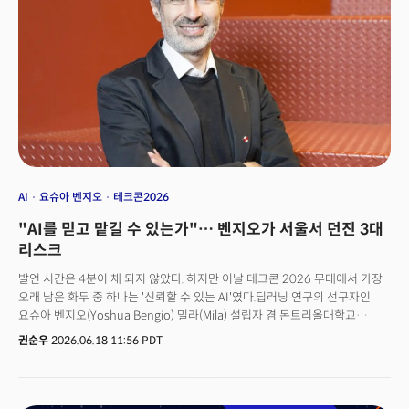
증명한 것은 강연장이 아니라 전시장 그 자체였다. 층마다 펼쳐진 부스들은
AI가 어떻게 현실의 몸을 입고 있는지를 데이터가 아닌 실물로 보여주고
있었다.🚀 더밀크 멤버 가입하고 주 3~4회 뷰스레터 무료로 받아보기
AI
요슈아 벤지오
테크콘2026
"AI를 믿고 맡길 수 있는가"… 벤지오가 서울서 던진 3대
리스크
발언 시간은 4분이 채 되지 않았다. 하지만 이날 테크콘 2026 무대에서 가장
오래 남은 화두 중 하나는 '신뢰할 수 있는 AI'였다.딥러닝 연구의 선구자인
요슈아 벤지오(Yoshua Bengio) 밀라(Mila) 설립자 겸 몬트리올대학교
교수는 지난 11일 서울 코엑스에서 열린 테크콘(TechCon) 2026 둘째 날
권순우
2026.06.18 11:56 PDT
개회사에서 AI 산업이 직면한 위험과 과제를 짚었다. 그가 강조한 것은 더
뛰어난 성능이 아니라 안전성과 신뢰성이었다.테크콘 2026은 제15회
스마트테크 코리아(STK 2026)와 함께 열린 제8회 국제 스마트 기술
컨퍼런스다.벤지오는 개회사에서 "퀘벡을 기반으로 한 연구자로서 경력 내내