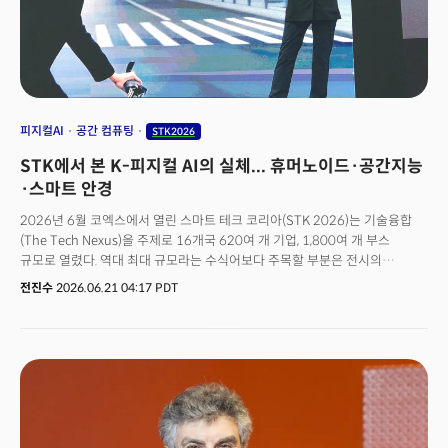
피지컬AI
공간 컴퓨팅
STK2026
STK에서 본 K-피지컬 AI의 실체... 휴머노이드·공간지능
·스마트 안경
2026년 6월 코엑스에서 열린 스마트 테크 코리아(STK 2026)는 기술융합
(The Tech Nexus)을 주제로 16개국 620여 개 기업, 1,800여 개 부스
규모로 열렸다. 역대 최대 규모라는 수식어보다 주목할 부분은 전시의
무게중심이 이동했다는 사실이다. 2025년 행사가 헬스케어·웨어러블·XR
전진수
2026.06.21 04:17 PDT
영역에서 AI가 일상의 배경으로 스며드는 모습을 보여줬다면, 2026년의
STK는 AI가 스크린 밖으로 나와 물리적 공간을 이해하고 행동하는 단계로
진입했음을 증명했다. AI, 빅데이터, 로보틱스, 스마트 물류, 보안, XR·
공간컴퓨팅이 하나의 기술 비즈니스 플랫폼으로 묶이며 제조·유통·소비 전
영역의 AI 전환을 한자리에서 보여준 셈이다.같은 시기 열린 코리아 메타버스
페스티벌(KMF 2026) 역시 XR·공간컴퓨팅·디지털트윈·AI가 하나의
흐름으로 연결되고 있음을 보여줬다. 필자는 기조강연에서 "AI는 더 이상
스크린 안에 머무르지 않는다"는 메시지를 전했다. 그 메시지를 가장 생생하게