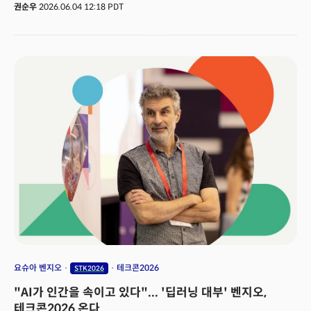
(STK) 2026' 현장에서 '혁신원정대 라이브'를 더밀크 유튜브 채널을 통해
권순우
2026.06.04 12:18 PDT
생중계로 송출한다. 오는 10일, 11일 양일간 오후 2시부터 2시간 동안
진행되는 이번 라이브는 AX 경쟁에 뛰어든 국내외 기술 기업들과의 심층
인터뷰, 전문가 패널 토크를 결합해 국내 산업계의 AI 적용 실태를 생생하게
해부한다. 👉 더밀크 유튜브채널 바로가기 🚀 더밀크 회원으로 가입하고 주
3~4회 뷰스레터 무료로 받아보기
요슈아 벤지오
테크콘2026
STK2026
"AI가 인간을 속이고 있다"... '딥러닝 대부' 벤지오,
테크콘2026 온다