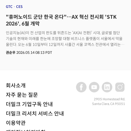
사전등록하러 가기
GTC
CES
"휴머노이드 군단 한국 온다"…AX 혁신 전시회 'STK
2026', 6월 개막
인공지능(AI)이 전 산업의 판도를 뒤흔드는 ‘AX(AI 전환)’ 시대, 글로벌 첨단
기술의 현재와 미래를 한눈에 조망할 대형 비즈니스 플랫폼이 서울에서 막을
올린다. 오는 6월 10일부터 12일까지 사흘간 서울 코엑스 전관에서 열리는
‘제15회 스마트테크 코리아(STK 2026)’가 그 무대다. 올해 STK 2026은
권순우
2026.05.14 08:13 PDT
‘테크 넥서스(The Tech Nexus): 산업 전 과정을 연결하는 기술 생태계’를
주제로 역대 최대 규모로 개최된다. AI&빅데이터쇼, AI팩토리엑스포,
로보테크쇼, 디지털 유통·물류대전, 시큐테크쇼, 스마트테크쇼, 대한민국
가상융합산업대전 등 7개 전문 전시가 한자리에 모인다.이번 행사의 차별점은
개별 전시를 단순 병렬 배치하는 데 그치지 않고, 산업 밸류체인 전반을 하나로
회사소개
연결한 '융합형 기술 플랫폼'으로 설계됐다는 점이다. 단순한 기술 시연을
넘어, 실제 산업 현장에 적용 가능한 ‘돈 되는 혁신 기술’과 비즈니스 트렌드를
자주 묻는 질문
제시하겠다는 구상이다.👉사전등록하러 가기
2905 Homestead Rd,
더밀크 기업구독 안내
Santa Clara, CA 95051
더밀크 리서치 서비스 안내
이용약관