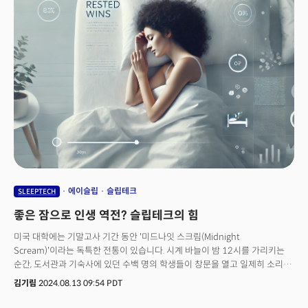
매트리스 토퍼인 '페파민토(Pepaminto)'를 선보일 예정이다. 페파민토는
밤에 수면 체온에 맞게 매트리스 토퍼가 스스로 온도를 조절하는 것이
특징이다. 애플 워치에서 추적하는 수면 온도를 페마민토가 감지하고
조절해준다. 키르호프 바리오웰 CEO는 "소비자들은 더 나은 수면 경험을
원한다"며 "바리오웰은 직관적인 피드백을 제공한다. 스마트폰을 열 필요 없이
스마트워치만으로 모든 설정을 관리할 수 있는 것이 특징이다"고 설명했다.
바리오웰은 독일에서 설립되었지만, 독일 시장을 주요 타깃으로 삼지 않는다.
키르호프 CEO는 독일 시장의 보수적이고 비판적인 소비자 환경이 신기술에
적합하지 않다고 판단했다. 대신 미국, 아시아, 호주 등 기술 수용성이 높은
시장을 집중적으로 공략하며 글로벌 확장을 모색했다. 현재 바리오웰의
매출은 미국이 50%, 아시아가 30%, 호주가 20%를 차지하고 있다. 그는
"독일은 여전히 엔지니어링과 품질의 상징으로 인정받지만, 우리는 독일적
강점을 글로벌 관점에서 활용하고 있다. 독일에서 태어나 글로벌에서
성장하는 것이 우리의 전략이다"고 강조했다. 바리오웰은 특히 아시아 시장,
에이슬립
슬립테크
SLEEPTECH
그중에서도 한국에 큰 관심을 가지고 있다. 그는 "한국은 기술적으로 진보된
좋은 잠으로 인생 역전? 슬립테크의 힘
시장이자 아시아 진출의 전략적 거점이다"며 "한국에서 성공적인 사례를
만든다면, 이를 바탕으로 일본과 중국 등 다른 아시아 시장으로 쉽게 확장할 수
미국 대학에는 기말고사 기간 동안 '미드나잇 스크림(Midnight
있다고 본다"고 말했다. 바리오웰의 궁극적인 목표는 단순히 수면 기술을
Scream)'이라는 독특한 전통이 있습니다. 시계 바늘이 밤 12시를 가리키는
제공하는 것을 넘어, 수면을 통해 전반적인 삶의 질을 향상시키는 데 있다.
순간, 도서관과 기숙사에 있던 수백 명의 학생들이 창문을 열고 일제히 소리를
토비아스 CEO는 "수면 기술은 웰빙, 생산성, 건강을 통합적으로 연결하는
지릅니다.한 학기 동안 쌓인 긴장과 피로를 발산하는 이 의식은 일종의
김기림
2024.08.13 09:54 PDT
분야다. 우리는 전 세계 사람들이 더 나은 삶을 살 수 있도록 돕는 글로벌
카타르시스 역할을 하죠. 이렇게 비명으로 가득 찬 4일간의 자정이 지나면,
리더가 되고자 한다"고 향후 포부를 밝혔다. 다음은 손재권 더밀크 대표와
드디어 시험이 끝났다는 안도감이 밀려오곤 했습니다.이 전통은 학업 부담과