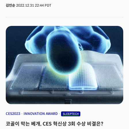
회복하는 과정이다. 숙면에 대한 관심이 그 어느 때보다 높다. 세계 최대
김인순
2022.12.31 22:44 PDT
테크쇼 CES에 슬립테크 분야 경쟁이 그 어느 때보다 뜨거운 이유다. 비알랩
(대표 이종민 www.brlab.ai)도 글로벌 슬립테크 시장 경쟁에 출사표를
던졌다. 2021년 설립된 비알랩은 이번 CES2023에 수면 플랫폼 '제이블
(Zable)'을 처음으로 공개한다. 👉 부스위치: 유레카관(EURAKA PARK)
#60916
CES2023
INNOVATION AWARD
SLEEPTECH
코골이 막는 베개, CES 혁신상 3회 수상 비결은?