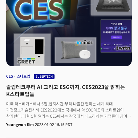
CES
스타트업
SLEEPTECH
슬립테크부터 AI 그리고 ESG까지, CES2023을 밝히는
K스타트업들
미국 라스베가스에서 5일(현지시간)부터 나흘간 열리는 세계 최대
가전정보기술전시회 CES2023에는 국내에서 약 500여곳의 스타트업이
참가한다. 매월 1월 열리는 CES에서는 각국에서 내노라하는 기업들이 참여해
신기술을 전시하고, 새로운 고객사를 유치한다.한국에서도 인공지능, ESG,
Youngwon Kim
2023.01.02 15:15 PDT
헬스케어, 뷰티 등 다양한 분야의 기업들이 참여를 하며, 글로벌 시장의 문을
두드린다. 이들 기업들 중에는 삼성전자, LG전자 등 국내 대기업의 지원을