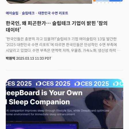
에이슬립
슬립테크
대한민국 수면 리포트
한국인, 왜 피곤한가… 슬립테크 기업이 밝힌 ‘잠의
데이터’
‘한국인들은 충분히 자고 있을까?’슬립테크 기업 에이슬립이 13일 발간한
‘2025 대한민국 수면 리포트’에 따르면 한국인들은 만성적인 수면 부족에
시달리고 있었다. 수면 부족은 면역력 저하, 우울증, 가속노화, 생산성 하락 등
다양한 문제를 낳는다. 에이슬립은 매년 3월 둘째 주 금요일 ‘세계 수면의 날
박원익
2025.03.13 11:33 PDT
(World Sleep Day)’를 맞아, 국내 수면 실태를 담은 ‘2025 대한민국 수면
리포트’를 발간했다. 이번 리포트는 2024년 1월 1일부터 2024년 12월
31일까지 1년간 에이슬립의 AI 수면 측정 기술로 수집된 24만6934명의
방대한 수면 데이터(누적 298만8519일, 1607만8711시간)를 토대로
작성됐다.대한민국의 수면 패턴의 특징과 문제점을 분석해 수면 개선에
기여하고자 하는 목표로 이번 리포트를 발표했다는 게 에이슬립 측 설명이다.