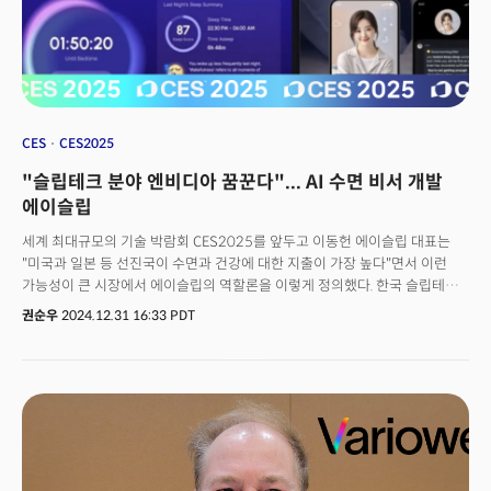
CES
CES2025
"슬립테크 분야 엔비디아 꿈꾼다"... AI 수면 비서 개발
에이슬립
세계 최대규모의 기술 박람회 CES2025를 앞두고 이동헌 에이슬립 대표는
"미국과 일본 등 선진국이 수면과 건강에 대한 지출이 가장 높다"면서 이런
가능성이 큰 시장에서 에이슬립의 역할론을 이렇게 정의했다. 한국 슬립테크
분야 선두주자인 에이슬립은 사운드 기반의 수면 분석 AI로 시장에서
권순우
2024.12.31 16:33 PDT
주목받고 있다. 기존 웨어러블 기반의 기술적 한계를 넘어서 스마트폰 만으로
소리를 감지해 수면 패턴 등을 진단하는 기술이다. 에이슬립은 내주 미국
라스베이거스에서 열리는 CES2025에서 단일 부스 대신 에이슬립의 수면
데이터를 활용한 다양한 기업들과의 협업을 선보일 예정이다.이 대표는
"'Asleep is everywhere'를 모토로 AI시대 엔비디아처럼 슬립테크의 인프라
역할을 하면서 수면 관련 모든 제품에 탑재하겠다는 목표를 세웠다"고 포부를
밝혔다. 이 대표로부터 에이슬립의 AI 수면분석 기술과 Z톡 서비스에 대해
들어봤다.