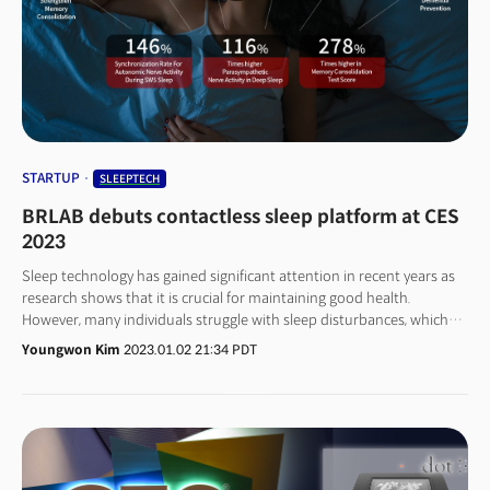
약자로, 건강과 의료 분야에 종사하는 모든 이해 관계자들이 한자리에 모여
최신 혁신 기술과 트렌드를 논의하고 교류하는 기회를
제공한다.HLTH2023에는 전 세계 150개 이상의 국가에서 온 약 3만 명이
참가했다. 100여 개의 세션과 워크숍, 그리고 1000개 이상의 전시 부스를
마련, 최신 의료 기술과 솔루션이 소개됐다. 또 다양한 전문가 네트워킹을 통해
새로운 비즈니스 기회를 창출하는 자리도 마련됐다.다양한 이해관계자들이
참가했지만, 올해 화두는 단연 AI로 집중됐다. 구글, 세일즈포스와 같은 테크
기업들은 물론, 스타트업에 이르기까지 AI를 헬스케어 분야에 접목하려는
STARTUP
SLEEPTECH
시도가 돋보였다. 더밀크가 'HLTH2023' 현장에서 확인한 트렌드와 시사점을
BRLAB debuts contactless sleep platform at CES
정리했다.
2023
Sleep technology has gained significant attention in recent years as
research shows that it is crucial for maintaining good health.
However, many individuals struggle with sleep disturbances, which
can have negative impacts on both physical and mental well-being.
Youngwon Kim
2023.01.02 21:34 PDT
Sleep is not just a time for rest, but also plays a crucial role in
rejuvenating the body and mind. At the upcoming CES2023, sleep
technology startup BRLAB(www.brlab.ai) will debut its new platform,
Zable, for the first time.