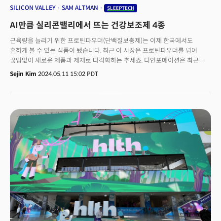
SILICON VALLEY
SAM ALTMAN
SLEEPTECH
AI만큼 실리콘밸리에서 뜨는 건강보조제 4종
근육량을 늘리기 위한 프로틴파우더(단백질보충제)는 이제 한국에서도
흔하게 볼 수 있는 식품이 됐습니다. 최근 이 시장은 프로틴파우더를 넘어
끊임없이 새로운 제품과 제재로 다각화하는 추세죠. 디인포메이션은 최근
실리콘밸리에서 유행하는 건강보조제를 소개했습니다.실리콘밸리는 자본과
Sejin Kim
2024.05.11 15:02 PDT
인재가 풍부한 곳입니다. 그만큼 일을 열심히 하려는 열정도 많은 곳입니다.
하지만 인간은 한계가 있기 때문에 이를 '약물'로 극복하려는 시도도 끊임없이
이어져 왔기 때문입니다. 그랜드뷰리서치에 따르면 글로벌 건강보조식품
시장은 2024년에 1920억달러를 넘어설 것으로 전망되고 있죠. 2023년
시장 규모는 1775억달러로 연평균복합성장률(CAGR)은 9.1%로 예상됩니다.
G20 국가, 특히 미국, 중국, 일본 소비자, 연령대로는 65세 이상 인구가 30%
를 차지하면서 시장 성장을 주도하고 있습니다. 다만 건강보조제는 한
기능에만 작용하지 않습니다. 인체의 여러 기능에 걸쳐 예상치 못한 부작용을
초래할 수 있기 때문에 신중하게 섭취 여부나 섭취량 조절이 필요하죠. 미셸
다리안 인사이드트래커 영양사는 매체에 “모든 보충제는 의료 서비스
제공자와 상담한 후 섭취하는 게 적극적으로 권장된다”고 강조했습니다.