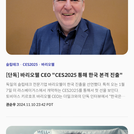
슬립테크
CES2025
바리오웰
[단독] 바리오웰 CEO "CES2025 통해 한국 본격 진출"
독일의 슬립테크 전문기업 바리오웰이 한국 진출을 선언했다. 특히 오는 1월
7일 미 라스베이거스에서 개막하는 CES2025를 통해서 첫 선을 보인다.
토비아스 키르호프 바리오웰 CEO는 더밀크와의 단독 인터뷰에서 "한국은
웨어러블 기기와 스마트 홈 기술에 대한 소비자 관심이 높고, 새로운 기술을
권순우
2024.11.10 23:42 PDT
빠르게 수용하는 특성이 있다"며 "바리오웰의 뛰어난 기술과 한국 소비자들의
특성이 맞아서 큰 성장을 할 수 있을 것으로 기대한다"고 말했다. 이어
"바리오웰은 CES를 통해서 세계적으로 주목받는 슬립테크 회사로
자리매김할 수 있었다"며 "2025년 CES를 통해 한국 시장에 진출하려
한다"고 밝혔다. 바리오웰은 CES2025에서 애플 워치(Apple Watch) 전용