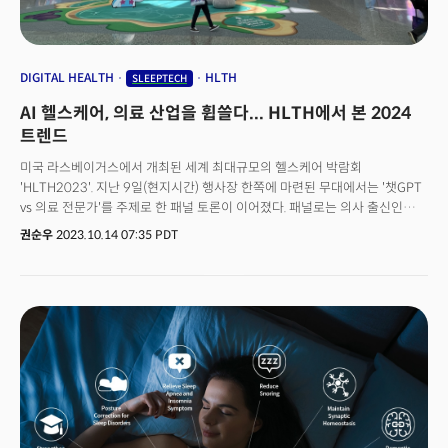
DIGITAL HEALTH
HLTH
SLEEPTECH
AI 헬스케어, 의료 산업을 휩쓸다... HLTH에서 본 2024
트렌드
미국 라스베이거스에서 개최된 세계 최대규모의 헬스케어 박람회
'HLTH2023'. 지난 9일(현지시간) 행사장 한쪽에 마련된 무대에서는 '챗GPT
vs 의료 전문가'를 주제로 한 패널 토론이 이어졌다. 패널로는 의사 출신인
파티마 파룩 세일스포스 CHO(Chief Health Officer), 소냐 마크니
권순우
2023.10.14 07:35 PDT
메이요클리닉 메디컬 디렉터, 브리검 하이드 아트로포스 헬스(Atropos
Health) 창업자 겸 CEO 등이 참석했다. 생성AI가 의료 환경에 어떤 영향을
주고 있는지, 챗GPT와 같은 툴이 의사를 대체할 수 있는지에 대한 예민한
문제들이 가감없이 다뤄졌다. 미국 최고 병원 중 하나로 손꼽히는
메이요클리닉의 마크니 디렉터는 "AI 등장과 함께 의료 분야에서 새로운
물결을 경험하고 있다"고 말했다. 메이요클리닉은 지난 6월부터 구글
클라우드와 손잡고 생성AI를 활용한 맞춤형 챗봇 시범 서비스를 운영하고
있다. 그는" 의료진은 물론 병원 운영 관계자들도 AI의 등장에 흥분하고
있다"면서 "여기엔 투명이 필요하고, 책임감도 뒤따른다. 협력한다면 유의미한
변화를 가져올 것"이라고 기대감을 내비쳤다. HLTH2023은 지난 8일부터
11일까지 열린 헬스케어 분야의 대표적인 행사다. HLTH는 'Health'의