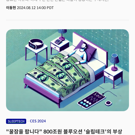
아이러니하게도 수면 장애를 호소하는 사람 또한 매년 늘고 있다. 실제로 지난
이동헌
2024.08.12 14:00 PDT
10년간 국내 수면장애 환자는 연평균 약 8%의 속도로 2배 넘게
급증했다. 이는 결국 수면 관련 산업이 제 역할을 못 해왔다는 의미이기도
하다. 매트리스나 베개, 안대 등의 침구류, 단편적으로 수면에 도움된다는 음악,
명상 등을 활용하는 기존 방식은 한계가 있다. 무엇보다 수면장애에 대한
정확한 파악이 선행되지 않은 상태에서 대안만 찾는 것은 근본적인 해결책이
될 수 없다.현재 수면장애를 가장 정확히 진단받을 수 있는 방법은 병원에서
‘수면다원검사’를 받는 것이다. 2018년 이후 보험 수가를 인정받아 환자들의
부담은 줄어들었지만 그럼에도 전체 비용은 여전히 고가다. 또 소요 시간도
상당하다. 병원에서 받는 수면다원검사(PSG)는 8시간 넘게 걸린다. 온몸에
뇌파, 호흡, 움직임 등의 측정을 위해 수십 개의 센서를 부착하고 병원에서
잠을 자면서 이뤄지는 검사이기 때문에 환자들은 거의 12시간 가까이 병원에
머물러야 한다. 그럼에도 평소 수면 상태 파악을 위한 데이터로 하루치 검사
정보는 충분치 못하다. 이후 수면기사 및 의사가 수면 데이터를 분석하는 일만
해도 환자 한 명당 기본 3시간이 넘게 걸린다. 검사를 마친 뒤, 환자의 개선된
수면 습관을 추적하는 일 또한 어렵긴 마찬가지다. 저녁에 커피를 언제
마셨는지, 아침엔 몇 시에 일어났는지와 같은 많은 정보를 환자의 기억에
의존해 점검해야 하기에 정확한 측정이 힘들다.이같은 상황을 기술과 결합해
가정에서 해결하고자 등장한 것이 바로 ‘슬립테크(sleep tech)’다. 2018년
미국과 유럽 등 선진국을 중심으로 수면에 IT 기술을 활용해 변화를
CES 2024
SLEEPTECH
시도하려는 움직임이 시작됐고, 이로써 수면 산업에서도
"꿀잠을 팝니다" 800조원 블루오션 '슬립테크'의 부상
‘디지털트랜스포메이션(Digital Transformation)’의 서막을 열었다.그 결과,