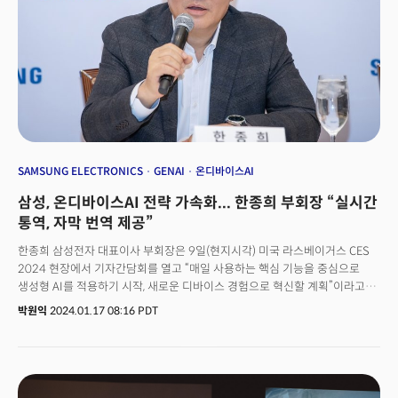
categorizations like TV and smartphone.The criteria were based on
three main pillars: the purpose of companies or their products for
humanity (purpose), the degree of technological innovation
(innovation), and the potential for commercialization
(commercialization).The panel of judges for the award consisted of
Youngsup Joo, a distinguished professor at Seoul National University
and former chairman of the Korea ICT Convergence Network ), Yong-
duk Lee, CEO of Dream N Future Labs and former NVIDIA Korea head,
Hyung-uk Choi, CEO of Future Designers, Gumin Jeong, professor at
Kookmin University, and Jaekwon Son, CEO of The Milk.“There has
SAMSUNG ELECTRONICS
GENAI
온디바이스AI
been growing calls for new types of awards that truly recognize
삼성, 온디바이스AI 전략 가속화... 한종희 부회장 “실시간
innovation and potential” said The Miilk CEO Son, citing questions
over the selection criteria of those held by other media outlets, such
통역, 자막 번역 제공”
as CNET and The Verge. “The new awards signal a shift from
한종희 삼성전자 대표이사 부회장은 9일(현지시각) 미국 라스베이거스 CES
traditional exhibitions mainly featuring TVs and home appliances to
2024 현장에서 기자간담회를 열고 “매일 사용하는 핵심 기능을 중심으로
a convergence technology expo,” he said.He also said that South
생성형 AI를 적용하기 시작, 새로운 디바이스 경험으로 혁신할 계획”이라고
Korean positions itself as an important player in the global
밝혔다.한 부회장은 “스마트폰, TV·가전, 자동차까지 연결된 사용자 경험은
innovation community, and the the launch of the event will help
박원익
2024.01.17 08:16 PDT
보다 정교하게 개인화된 서비스로 발전하고 있다”며 “여기에 AI가 접목돼
gather momentum through global events like CES. While presenting
기기 간 연결 경험을 넘어 고객을 가장 잘 이해하는 차원이 다른 경험을
the awards to the winners, The Miilk will collaborate with Silicon
제공하게 될 것”이라고 강조했다.
Valley tech media outlet UberGismo, which will also make the
announcements and provide coverage of the winning firms and their