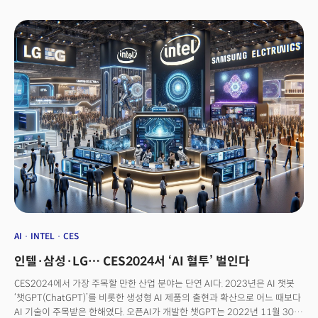
설립된 에이슬립은 '수면 측정' 분야에서 2021년부터 꾸준히 CES에서
기술을 선보였다. 올해도 독보적인 기술력을 글로벌 시장에서 선보인다.
에이슬립은 수면 중 숨소리만으로 수면 단계와 수면 중 무호흡 여부, 코골이
등을 모니터링 할 수 있는 인공지능(AI) 기술을 보유하고 있다.이동헌
에이슬립 대표는 “수면 중 숨소리를 통해 수면 단계를 실시간으로 측정하고
코골이와 같은 호흡 안정도 지표를 함께 알려주는 수면 AI 기술을 보유하고
있다”라며 “편의성, 경제성, 정확성을 기반으로 세계적인 수준의 성능을
자랑하는 AI 기술”이라고 소개했다.에이슬립의 수면 측정 AI는 수면 중
숨소리만을 활용하기 때문에 다른 기기를 구매할 필요 없이 스마트폰만
있으면 된다는 경제적 강점이 있다. 또 마이크가 달린 기기만 있다면 기술을
적용할 수 있어 쉽고 편하게 수면의 질을 알아볼 수 있다. 약 7000명의 병원
수면다원검사 데이터와 70만 개의 가정환경 수면 데이터를 학습해 AI 모델의
정확성을 높였다.
AI
INTEL
CES
인텔·삼성·LG… CES2024서 ‘AI 혈투’ 벌인다
CES2024에서 가장 주목할 만한 산업 분야는 단연 AI다. 2023년은 AI 챗봇
‘챗GPT(ChatGPT)’를 비롯한 생성형 AI 제품의 출현과 확산으로 어느 때보다
AI 기술이 주목받은 한해였다. 오픈AI가 개발한 챗GPT는 2022년 11월 30일