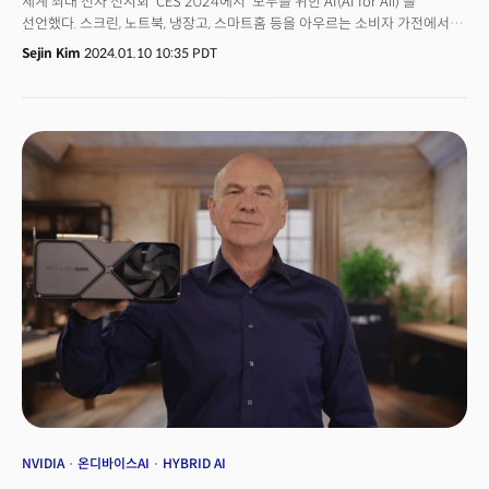
세계 최대 전자 전시회 'CES 2024에서 '모두를 위한 AI(AI for All)'를
선언했다. 스크린, 노트북, 냉장고, 스마트홈 등을 아우르는 소비자 가전에서
AI를 확대 적용, 온디바이스AI(on-device AI, 기기 자체에서 AI 연산) 전략을
Sejin Kim
2024.01.10 10:35 PDT
강화한다는 계획이다. 삼성전자는 8일(현지시각) 미국 라스베이거스
만달리나베이호텔에서 열린 CES2024 미디어데이 프레스컨퍼런스에서
모두를 위한 AI: 일상 속 똑똑한 초연결 경험'을 위한 비전을 공개했다.
지속가능성(Sustainability), 스마트싱스(SmartThings) 에코시스템을
부각함과 동시에 AI 기반 신제품과 기술을 대거 선보였다. AI 동반자 로봇
‘볼리’도 깜짝 공개해 이목을 끌었다. 삼성전자는 글로벌 미디어와 파트너
1200여명이 참석한 가운데 진행된 이날 행사에서 AI를 전면에 내세운 전략을
소개했다. 한종희 삼성전자 대표이사 및 부회장은 "삼성전자는 기술을 넘어
산업계 전반을 재구성하고 삶을 보다 편리하게 하는 AI를 구현하고자 10년
넘게 투자해왔다"고 강조했다.삼성전자는 CES2024
라스베이거스컨벤션센터(LVCC)에 참가업체 중 가장 넓은 3934㎡(약
1192평) 규모로 전시관을 마련했다.
NVIDIA
온디바이스AI
HYBRID AI