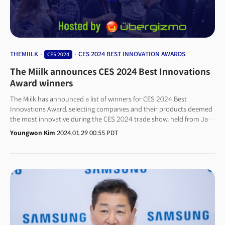
패턴을 분석해 최적의 수면 환경을 제안한다. AI 기반 솔루션과 연동돼 개인
맞춤형 수면 코칭을 제공할 수 있다. 또한, 수면 환경을 조성하기 위한 조명,
소음 방지 제품, 온도 조절 장치 등도 포함된다.수면 관리 서비스는 수면
장애를 겪는 사람들을 위한 진단 및 치료 프로그램이다. 수면 전문 병원에서
제공하는 상담과 치료 서비스도 이 범주에 속한다.
THEMIILK
CES 2024 BEST INNOVATION AWARDS
CES 2024
The Miilk announces CES 2024 Best Innovations
Award winners
The Miilk has announced a list of winners for CES 2024 Best
Innovations Award, selecting companies and their products deemed
the most innovative during the CES 2024 trade show, held from Jan
10-12, with collaborate with Ubergizmo. The media company has
Youngwon Kim
2024.01.29 00:55 PDT
become the official media partner of CTA, the organizer of the annual
technology trade fair CES, starting from this year. The award event
aims to recognize innovative products and services showcased at the
annual CES trade fair.At the inaugural award event, L'Oréal (France),
Withings (France), Midbar (South Korea), Amazon Automotive (U.S.),
Panasonic (Japan), Mandro (South Korea), and Emperor Pantomime
(U.S.) were chosen as the winners.The Miilk picked winners in seven
industrial categories—Living, Health, Food, Mobility, Social,
Environment, and Industrial, avoiding specific product