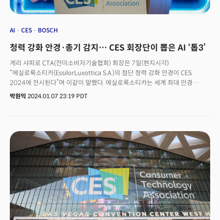
AI
CES
BOSCH
청력 강화 안경·총기 감지… CES 회장단이 뽑은 AI ‘톱3’
게리 샤피로 CTA(전미소비자기술협회) 회장은 7일(현지시각)
“에실로룩소티카(EssilorLuxottica S.A.)의 첨단 청력 강화 안경이 CES
2024에 전시된다”며 이같이 말했다. 에실로룩소티카는 세계 최대 안경
제조업체인 이탈리아의 룩소티카와 세계 1위 안경렌즈 업체 프랑스 에실로
박원익
2024.01.07 23:19 PDT
(Essilor)가 2017년 합병해 탄생한 초대형 안경업체다. 레이벤(Ray-Ban),
오클리(Oakley) 등 글로벌 선글라스 브랜드를 보유하고 있으며 2022년
244억9400만유로(약 35조원)에 달하는 매출을 올렸다. 에실로룩소티카가
전시하는 청력 강화 안경은 ‘뉘앙스 오디오’라는 이름의 시제품이다. 2024년
하반기에 출시될 예정이며 스마트폰앱과 연동, 데이터 기반으로 사용 시간 및
대화 시간 확인, 눈 건강 측정 기능까지 제공할 것으로 알려졌다.샤피로 회장은
“청력 강화 안경은 보청기 착용으로 인한 사회적 낙인 등 부정적 효과를
줄이고, (문제에 대한) 사회적 관심을 높이는 효과가 있다”며 “CES 같은 큰
기술 전시회에 에실로룩소티카가 제품을 전시한 사례는 처음”이라고
강조했다.