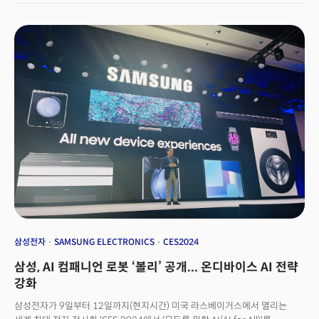
기업가, 창업가, 투자자가 모여 기술, 산업, 비즈니스 전략과 미래를 논하기
위해 마련됐다. 전미소비자기술협회(CTA, CES 주관사) 선정 공식 미디어
파트너사인 더밀크는 2022년부터 라스베이거스 현장에서 한인 VIP
네트워킹, 인사이트 공유 행사를 개최해 왔다. 올해는 서울경제진흥원과
손잡고, 서울이노베이션포럼으로 행사의 격을 더 높였다. 이날 행사에는
오세훈 서울시장, 김현우 서울경제진흥원 원장, 장재민 서울경제 회장, 존 켈리
CTA 부사장, 윤송이 엔씨소프트 사장, 박승희 삼성전자 사장, 이형희
SK수펙스추구협의회 위원장, 박석원 두산디지털이노베이션 대표 등 250여
명의 VIP가 참석, 비즈니스의 미래를 논의했다.
삼성전자
SAMSUNG ELECTRONICS
CES2024
삼성, AI 컴패니언 로봇 ‘볼리’ 공개... 온디바이스 AI 전략
강화
삼성전자가 9일부터 12일까지(현지시간) 미국 라스베이거스에서 열리는