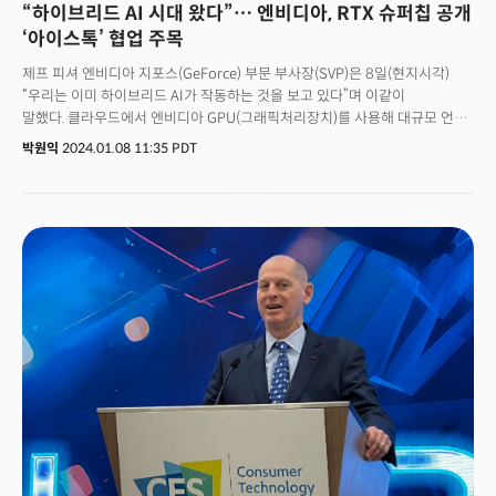
“하이브리드 AI 시대 왔다”… 엔비디아, RTX 슈퍼칩 공개
‘아이스톡’ 협업 주목
제프 피셔 엔비디아 지포스(GeForce) 부문 부사장(SVP)은 8일(현지시각)
“우리는 이미 하이브리드 AI가 작동하는 것을 보고 있다”며 이같이
말했다. 클라우드에서 엔비디아 GPU(그래픽처리장치)를 사용해 대규모 언어
모델(LLM)을 실행하는 한편, 개인용 컴퓨터에서는 ‘RTX(엔비디아 그래픽
박원익
2024.01.08 11:35 PDT
카드 브랜드명)’ 텐서 코어를 활용, 지연 시간에 민감한 앱(application),
서비스를 실행할 수 있다는 것이다.