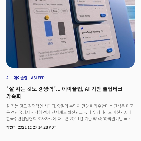
오토노머스 챌린지’ 주관사 등 9개 기업·단체가 진행하는 ‘파워 세션’도 이날
열린다. 더밀크는 현재까지 공개된 내용을 토대로 주목할 만한 프레스
컨퍼런스 톱7을 정리했다.
AI
에이슬립
ASLEEP
“잘 자는 것도 경쟁력”... 에이슬립, AI 기반 슬립테크
가속화
잘 자는 것도 경쟁력인 시대다. 양질의 수면이 건강을 좌우한다는 인식은 미국
등 선진국에서 시작해 점차 전세계로 확산되고 있다. 우리나라도 마찬가지다.
한국수면산업협회 조사자료에 따르면 2011년 기준 약 4800억원이던 국내
수면시장이 지난해 3조원 규모로 성장했다. 수면에 기꺼이 지갑을 여는
박원익
2023.12.27 14:28 PDT
소비자들이 늘면서 수면(Sleep)과 기술(Technology)을 합친
'슬립테크'(SleepTech) 시장에 진출하는 기업도 주목받고 있다. 2020년 6월