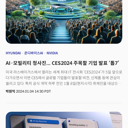
있는 다양한 제품 실루엣도 포착되고 있습니다.
HYUNDAI
온디바이스AI
NVIDIA
AI·모빌리티 청사진... CES2024 주목할 기업 발표 ‘톱7’
미국 라스베이거스에서 열리는 세계 최대 IT 전시회 ‘CES2024’가 5일 앞으로
다가오면서 이번 CES에서 글로벌 기업들이 발표할 비전, 신제품 등에 관심이
쏠리고 있다. 특히 공식 개막 하루 전인 1월 8일(현지시각) 취재진을 대상으로
진행되는 ‘미디어 데이(Media Days)’ 2일 차 프레스 컨퍼런스에 대한
박원익
2024.01.04 14:30 PDT
기대감이 커지는 분위기다. 2023년 11월 30일 CES 주최 단체인 CTA가 공식
발표한 11개 업체(보쉬, 두산, 현대, 하이센스, 기아, LG전자, 파나소닉, 삼성,
소니, TCL, 발레오. 알파벳순)에 애보트, SK, 폭스바겐 3개 업체가 추가돼 총
14개 업체가 프레스 컨퍼런스를 진행하고, 이와 별개로 반도체 업체
엔비디아도 이날 온라인으로 ‘스페셜 발표(special address)‘를 진행하겠다고
밝힌 상태다. 공식 프레스 컨퍼런스와 함께 자율주행차 레이싱 대회 ‘인디