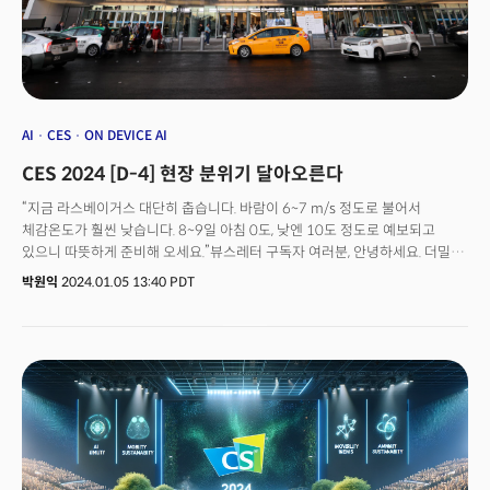
AI
CES
ON DEVICE AI
CES 2024 [D-4] 현장 분위기 달아오른다
“지금 라스베이거스 대단히 춥습니다. 바람이 6~7 m/s 정도로 불어서
체감온도가 훨씬 낮습니다. 8~9일 아침 0도, 낮엔 10도 정도로 예보되고
있으니 따뜻하게 준비해 오세요.”뷰스레터 구독자 여러분, 안녕하세요. 더밀크
박원익입니다. 오늘은 세계 최대 IT 전시회 CES가 열리는 라스베이거스 현장
박원익
2024.01.05 13:40 PDT
소식으로 레터를 열었습니다. 쌀쌀한 날씨 정보는 라스베이거스에 일찍
도착하신 이용덕 드림앤퓨처랩스 대표님이 전해주셨는데요, 실제로 현지 로컬
미디어들도 일제히 “레드록 캐년에 눈이 쌓였다”는 뉴스를 보도하고 있습니다.
하지만 쌀쌀한 날씨와 달리 전시가 열리는 라스베이거스 컨벤션 센터(LVCC),
대형 호텔이 늘어선 라스베이거스 스트립 주변은 열기가 고조되는
분위기입니다. 특히 4일 앞으로 다가온 CES 참가하기 위해 일찍 이동한 기업
관계자들은 전시 부스 준비에 한창입니다. 센트럴홀 내부에는 이미 LG,
딜로이트의 대형 광고 현수막이 걸렸고, 각 기업들의 전시 물품이 담긴 나무
박스를 분주히 옮기는 움직임, 이미 전시관으로 옮겨져 검은 비닐로 가려져