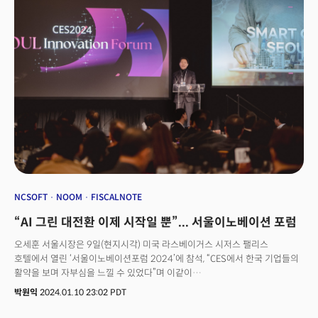
products. Here are the winners and their products in each category.
NCSOFT
NOOM
FISCALNOTE
“AI 그린 대전환 이제 시작일 뿐”... 서울이노베이션 포럼
오세훈 서울시장은 9일(현지시각) 미국 라스베이거스 시저스 팰리스
호텔에서 열린 ‘서울이노베이션포럼 2024’에 참석, “CES에서 한국 기업들의
활약을 보며 자부심을 느낄 수 있었다”며 이같이
말했다. 서울이노베이션포럼은 서울경제진흥원(SBA)과 크로스보더 미디어
박원익
2024.01.10 23:02 PDT
더밀크가 세계 최대 기술 컨퍼런스 CES 개막에 맞춰 진행한 행사다. CES에
참가하는 한국 기업, 정부 관계자, 교수를 비롯해 미국 현지에서 활약하는