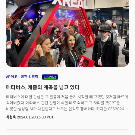
개발하는 과정도 매우 흥미진진하다”며 “우리는 (AI 시대를) 이제 막 시작했다.
곧 더 많은 것들이 출시될 예정”이라고 했다. 저커버그 CEO의 발언은 가장
강력한 AI 모델, 이른바 AGI를 향한 빅테크들의 경쟁이 본격적으로
시작됐다는 신호다. 2022년 11월 30일 챗GPT의 출시로 촉발된 생성형 AI
혁명이 앞으로 계속 이어질 ‘메가 트렌드’라는 상징이기도 하다.
APPLE
공간 컴퓨팅
CES2024
메타버스, 캐즘의 계곡을 넘고 있다
메타버스에 대한 관심은 그 열풍이 처음 불기 시작할 때 그랬던 것처럼 빠르게
식어버렸다. 메타버스 관련 산업이 쇠할 데로 쇠하고 그 자리를 챗GPT를
비롯한 생성형 AI가 대신한다고 느끼는 인식도 팽배하다. 하지만 CES2024
현장에서 보이는 시그널은 달랐다. 관심이 한창 최고조에 있던 때와 비교해
최형욱
2024.01.20 15:30 PDT
참가 기업의 수는 크게 줄지 않았고, 기업들이 가져온 제품과 기술은 더
발전했으며 전시장은 참관객들로 붐볐다. 바깥에서 바라보는 사람들의 관심은
줄었고 언론의 조명도 사라졌지만 진짜 시장은 여전히 진화하며 때를