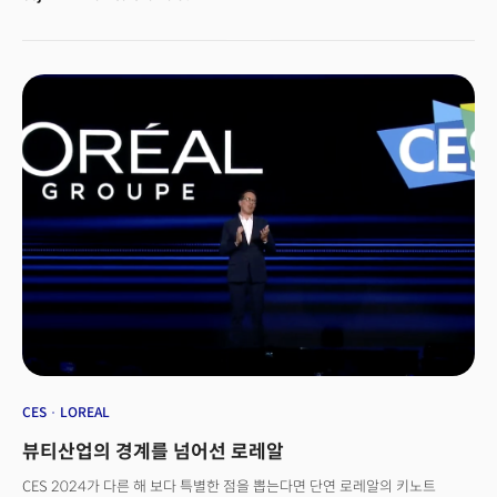
강화한다는 계획이다. 삼성전자는 8일(현지시각) 미국 라스베이거스
만달리나베이호텔에서 열린 CES2024 미디어데이 프레스컨퍼런스에서
모두를 위한 AI: 일상 속 똑똑한 초연결 경험'을 위한 비전을 공개했다.
지속가능성(Sustainability), 스마트싱스(SmartThings) 에코시스템을
부각함과 동시에 AI 기반 신제품과 기술을 대거 선보였다. AI 동반자 로봇
‘볼리’도 깜짝 공개해 이목을 끌었다. 삼성전자는 글로벌 미디어와 파트너
1200여명이 참석한 가운데 진행된 이날 행사에서 AI를 전면에 내세운 전략을
소개했다. 한종희 삼성전자 대표이사 및 부회장은 "삼성전자는 기술을 넘어
산업계 전반을 재구성하고 삶을 보다 편리하게 하는 AI를 구현하고자 10년
넘게 투자해왔다"고 강조했다.삼성전자는 CES2024
라스베이거스컨벤션센터(LVCC)에 참가업체 중 가장 넓은 3934㎡(약
1192평) 규모로 전시관을 마련했다.
CES
LOREAL
뷰티산업의 경계를 넘어선 로레알
CES 2024가 다른 해 보다 특별한 점을 뽑는다면 단연 로레알의 키노트