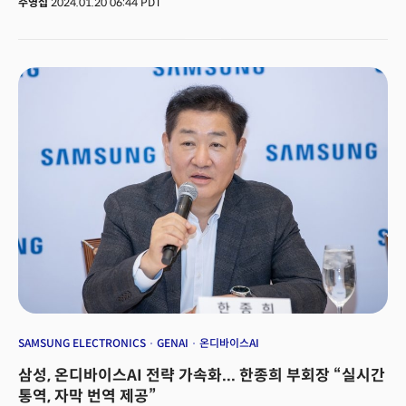
주영섭
2024.01.20 06:44 PDT
의례적 수사로 여기는 경향이 있는데 CES는 다르다. CES 혁신상 선정이나
CTA가 제시하는 미래 트렌드의 기반이 되는 중요한 핵심 개념으로 세심히
연구할 필요가 있다.CES 2024의 슬로건을 제대로 이해하려면 작년 CES
2023에서 핵심 슬로건으로 제시된 ’모두를 위한 휴먼 시큐리티(Human
Security for All, HS4A)’를 이해해야 한다. 미디어에서 ‘휴먼 시큐리티’를
‘인간 안보’ 또는 ‘인류 안보’라 번역되어 의미가 제대로 마음에 와 닿지도 않고
그다지 큰 주목도 받지 못했다. 작년은 물론 올해 CES 2024에서도 CES
2023 슬로건 ‘HS4A’는 더욱 중요해지고 맥맥이 핵심 키워드로 자리잡고
있어 그 정확한 이해가 매우 중요하다. '휴먼 시큐리티'란 1994년 UN이
최초로 도입한 개념으로 식량, 의료, 경제, 환경, 개인, 공동체, 정치적 자유 등
인류가 직면하고 있는 7가지 분야의 심각한 위협으로부터 인류를 안전하게
보호하는 것을 의미한다. HS4A는 일부의 기득권층이나 엘리트 계층만이
아니라 인류 모두를 위해 기술 혁신을 통해 ‘휴먼 시큐리티’를 이루어내자고
강조하고 있다. 즉, 기술 혁신을 통해 인류 사회가 직면하고 있는 문제를
해결하고 인류가 지향하고 있는 비전을 실현하고자 한다는 뜻이다. 게리
샤피로 CTA 회장은 작년 10월 한국에 방문하여 ‘모두를 위한 휴먼
시큐리티’를 거듭 강조하며 CES에서 제시하는 혁신 기술이 인류의 삶을
풍요롭게 하고 다음 세대에 더 나은 미래를 주게 될 것이라고 역설했다. 코로나
팬데믹에 이어 미‧중 갈등, 러시아‧우크라이나 전쟁, 이스라엘‧하마스 전쟁 등
SAMSUNG ELECTRONICS
GENAI
온디바이스AI
신냉전 시대가 전개되고 기후 위기는 악화일로다. 이에 따라 세계인이 현실과
삼성, 온디바이스AI 전략 가속화... 한종희 부회장 “실시간
미래에 대한 불안으로 세계 평화와 인류 공영, 미래의 지속가능성을 염원하고
있는 상황에서 시의적절한 방향제시다. 올해는 여기에 기술역량을 의미하는
통역, 자막 번역 제공”