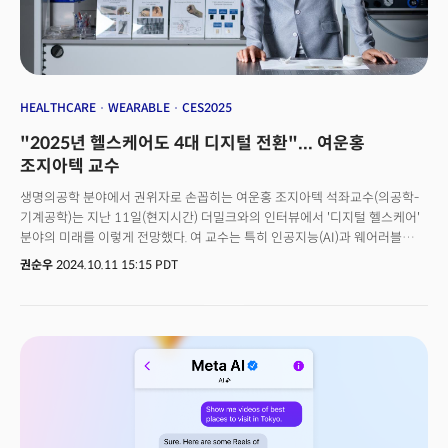
35호에서는&nbsp;1)2025년 초불확실성에 맞서 CEO가 세워야 할 8가지
우선순위,&nbsp;2)주택난 해결을 위해 코스트코가 참여한&nbsp;주상복합
아파트 프로젝트,&nbsp;3)차세대 여성 리더 롤모델인 오픈AI CFO 사라
프라이어에 대해 심도 있게 다뤘습니다.
HEALTHCARE
WEARABLE
CES2025
"2025년 헬스케어도 4대 디지털 전환"... 여운홍
조지아텍 교수
생명의공학 분야에서 권위자로 손꼽히는 여운홍 조지아텍 석좌교수(의공학-
기계공학)는 지난 11일(현지시간) 더밀크와의 인터뷰에서 '디지털 헬스케어'
분야의 미래를 이렇게 전망했다. 여 교수는 특히 인공지능(AI)과 웨어러블
기기, 클라우드 컴퓨팅, 나노기술과 같은 첨단 기술이 융합하면서 의료 현장이
권순우
2024.10.11 15:15 PDT
빠르게 변화하고 있다고 언급했다. 그는 "이러한 기술들이 의료에 새로운
혁신을 불러일으키며, 환자 중심의 맞춤형 헬스케어가 더욱 강화될 것"이라고
내다봤다. 여운홍 교수는 나노센서 분야의 권위자로 인정받는 과학자다. 현재
분당 서울대병원, 연세대, 고려대 겸임교수를 맡고 있으며, 피어리뷰된 출판
논문만 160여 편을 넘을 정도로 왕성한 연구활동을 이어가고 있다.여운홍
교수는 2025년 디지털 헬스케어 분야에서 ▲환자의 건강 데이터 소유권 ▲
디지털 임상의 권한 강화 ▲의료기술이 주도하는 헬스케어 ▲디지털화된
공급망 관리 등 4가지 부문에서 변화가 예상된다고 내다봤다. 우선 환자의
건강 데이터 소유권에 대해 그는 "기술이 단순히 의료 서비스를 개선하는 것을