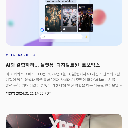
넘어, 환자가 자신의 건강을 보다 적극적으로 관리하는 시대가 열리고 있다"고
분석했다. AI와 웨어러블 기기를 통해 실시간으로 개인별 건강 데이터를 수집,
질병을 예방하고 관리하는데중요한 역할을 하게 될 것이라고 그는 강조했다.
의료진에게도 이런 기술의 발전은 환자에게 더욱 적확한 의료 서비스를
제공할 수 있는 기반이 될 것이라고 내다봤다. 여 교수는 "클라우드 컴퓨팅과
5G 기술은 의료 데이터를 신속하고 안전하게 처리하는 데 필수적인 기술로
자리잡고 있다"며 "나노기술은 또한 몸 속에서 정밀한 진단과 치료를
가능하게 한다. 이러한 기술이 임상의들에게 훨씬 개인화된 맞춤 의료를
제공할 수 있게 해줄 것"이라고 설명했다.또한, AI 기반의 데이터 분석 툴과
예측 알고리즘, 의료 이미지 처리 기술을 개발하는 기업들이 헬스케어의
META
RABBIT
AI
미래를 주도할 것이라고 예상했다. 기술 기업들이 의료기관과 협력해 의료
AI와 결합하라... 플랫폼·디지털트윈·로보틱스
서비스의 효율성과 정확도를 높이는 데 기여할 것이라는 기대다.여운홍
교수는 “의료기술을 개발하는 기업들이 헬스케어의 방향을 이끌고 있다”며
마크 저커버그 메타 CEO는 2024년 1월 18일(현지시각) 자신의 인스타그램
“정교한 데이터와 소프트웨어 도구를 통해 의료 전문가의 판단을 지원하고,
계정에 올린 영상과 글을 통해 “현재 차세대 AI 모델인 라마3(Llama 3)를
치료의 정확도를 높이는 혁신이 이루어질 것”이라고 설명했다.마지막으로,
훈련 중”이라며 이같이 밝혔다. 챗GPT의 엔진 역할을 하는 대규모 언어모델
헬스케어 분야의 디지털화된 공급망 관리에서 업그레이드가 이루어질
(LLM) ‘GPT-4’와 필적할 만한 강력한 AI 모델을 개발하겠다는 목표를
박원익
2024.01.21 14:35 PDT
것이라고 전망했다. 그는 "발전된 기술 덕분에 헬스케어 공급망은 더 많은
공개적으로 밝힌 것이다. AGI는 인간과 비슷한 수준, 혹은 인간을 뛰어넘은
상호 연결성과 디지털화를 이루게 될 것"이라면서 "의료 제품의 생산, 유통,
인공지능을 뜻하는 용어다. 저커버그의 이 발언은 챗GPT 개발사인 오픈AI와
보관 과정을 실시간으로 추적해 효율적인 자원 관리가 가능해지고,
오픈AI에 투자한 마이크로소프트, 그리고 최근 GPT-4 수준의 AI 모델
팬데믹이나 비상 상황에서도 신속한 대응 체계가 마련될 것"이라고 덧붙였다.
‘제미나이(Gemini)’를 발표한 구글에 대한 일종의 선전포고로 받아들여졌다.
👉 CES 대구 참가신청하기
선두 기업의 질주를 그냥 앉아서 보고만 있지 않겠다는 뉘앙스다. 저커버그
CEO는 “‘레이밴 메타 스마트 글래스’ 같은 새로운 AI 중심 컴퓨팅 기기를