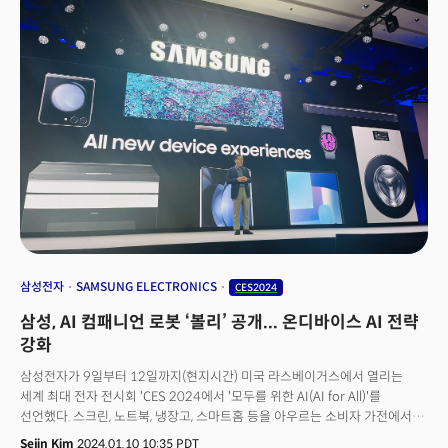
를 만들려는 소프트웨어중심자동차(SDV)가 부상하고 있죠. 자율주행 시대로
운전자가 필요없어지면 목적기반차량(PBV)을 만들 수 있습니다. 에어택시도
스마트도시와 만나 새로운 교통수단으로 언급되고 있죠. 스마트폰, PC 등
우리가 쓰던 기기들은 온디바이스 AI(기기에 탑재된 AI)로 재편되고 있습니다.
AI는 대부분 산업에 이미 적용돼 굳이 'AI'라고 부르지 않을 정도로
보편화됐습니다. 그리고 엔비디아는 빅테크 간 AI칩 전쟁을 선포했습니다.
삼성전자
SAMSUNG ELECTRONICS
CES2024
삼성, AI 컴패니언 로봇 ‘볼리’ 공개... 온디바이스 AI 전략
강화
삼성전자가 9일부터 12일까지(현지시간) 미국 라스베이거스에서 열리는
세계 최대 전자 전시회 'CES 2024에서 '모두를 위한 AI(AI for All)'를
선언했다. 스크린, 노트북, 냉장고, 스마트홈 등을 아우르는 소비자 가전에서
AI를 확대 적용, 온디바이스AI(on-device AI, 기기 자체에서 AI 연산) 전략을
Sejin Kim
2024.01.10 10:35 PDT