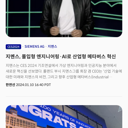
속으로는 절박함을 느낄 수 있었다. 이번 CES2024의 또 다른 특징은 글로벌
불확실성이 지속되고 있지만 한국 기업과 기업인들은 역동성을 보여줬다는
것이다. 잠정 집계에 따르면 CES 2024에는 한국에서 약900개 가까운 기업
(스타트업 포함)이 참가했다. 참관객도 1만3000명에 육박할 것으로
예상된다. 현장에서 ‘프리뷰쇼’ ‘서울이노베이션포럼’ 등과 같은 VIP 네트워크
이벤트도 활발히 진행됐다. 위기 속에서 새 비즈니스 기회를 찾고자 한 것이다.
하지만 전시장 곳곳에서 한국인을 볼 수 있다 보니 일각에서는 “마치 코엑스
같았다”고 평가도 있었다.실제로 각국의 스타트업이 전시하는 유레카 파크는
SIEMENS AG
지멘스
CES2024
전체 전시면적의 25% 가 넘게 한국의 각 정부 기관과 지방자치단체, 대학에서
지멘스, 몰입형 엔지니어링·AI로 산업형 메타버스 혁신
출품한 한국 관련 전시였다. 스타트업의 글로벌 시장 개척을 위한 전시인지
‘기관 홍보’를 위한 전시인지 판단하기 힘든 사례도 있었다. CES에서 본
지멘스는 CES 2024 기조연설에서 가상 엔지니어링과 인공지능 분야에서
이른바 ‘K-버블’ 현상이다. K-버블은 실체 없는 ‘거품’을 뜻하기도 하지만 ‘필터
새로운 혁신을 선보였다. 롤랜드 부시 지멘스그룹 회장 겸 CEO는 '산업 기술에
버블’ , 즉 정보가 필터링 돼 특정 이용자에게만 도달하는 현상을 말하기도
대한 미래와 지멘스의 비전, 그리고 향후 산업형 메타버스(Industrial
한다.미국까지 힘들게 왔지만 CES에만 갇혀 있는 나머지 각 기업의 메시지가
Metaverse)와 인공지능의 개척 및 확산’에 대해 발표했다. 부시 CEO는
한연선
2024.01.10 16:40 PDT
미국에 전달되지 않고 CES에 온 한국인들에게만 정보가 도달하고 있는
"지멘스가 고객 및 파트너와 함께 산업 메타버스를 우리 모두에게 한 걸음 더
것이다.CES 현장에온 약 13만명의 글로벌 미디어나 비즈니스 리더들이
가까이 가져다 줄 신제품을 발표하게 되어 자랑스럽게 생각한다"고 말했다.
CES에 온 한국의 양적 확대 만큼 얼마나 한국 기업의 제품과 서비스를
주요 내용은 소니와의 협력을 통한 헤드 마운트 디스플레이와 지멘스
주목했는지 보면 회의적이다. 글로벌 진출을 위해 전시회에 왔다고 하면서
엑셀러레이터(Xcelerator) 소프트웨어의 결합, AWS와의 협력으로 생성적
지속적인 해외 네트워크 확보와 글로벌 진출 전략 없이 해외 세일즈, 마케팅,
AI를 보다 접근하기 쉽게 만드는 것, 그리고 실제 세계와 디지털 세계를
투자유치 등 핵심을 외부인에게 의존하려는 악습을 벗어나지 못하고 있기도
결합하는 지멘스 엑셀러레이터의 발전에 관한 것이 주요 골자다. 또, 스마트 홈
하다. 한국 대중소 기업, 스타트업의 글로벌화, 미국 진출은 이제 선택이
에너지 관리, 혼합 현실 하드웨어를 사용한 몰입형 엔지니어링, 기술을 이용한
아니라 필수다. 그러나 미국에서 한국을 보면 일부 대기업 외에는 존재감을