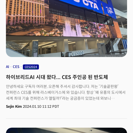
식량 불안 해소 및 식품 생산 혁신에 대한 지멘스의 노력을 소개했다.
나타내기 힘들었다고 해도 과언이 아니다. 이번 CES에서 한국 기업과
스타트업의 미디어 커버리지가 상대적으로 낮은 것도 미국인들이나
기자들에게 물어보면 “잘 몰라서. 정보가 없어서”란 이유가 많다. CES에
왔음에도 기존 국내 언론에만 보도를 의존하는 기업이나 기관이
대다수다.CES 전시 자체가 ‘낭비’는 아닐 것이다. 여전히 많은 스타트업들은
글로벌 시장 개척을 위해 안간힘이다. 그러나 낭비적 행동은 문제다. 무대
설치에 과도한 비용을 들이는 것에 비해 실질적 네트워크 확보에는 투자하지
않는다. 글로벌 무대 진출의 발판을 마련하면서도 효과적으로 해외 언론과
비즈니스 리더들에 노출할 수 있는 치밀한 실행 전략이 필요하다는 것을 느낀
CES2024 였다.
AI
CES
CES2024
하이브리드AI 시대 왔다... CES 주인공 된 반도체
안녕하세요 구독자 여러분, 오픈해 주셔서 감사합니다. 저는 ‘기술끝판왕’
컨퍼런스 CES를 위해 라스베이거스에 와 있습니다. 항상 ‘왜 유흥의 도시에서
세계 최대 기술 컨퍼런스가 열릴까?’라는 궁금증이 있었는데 와보니
알겠더군요. 라스베이거스는 세계관이 있었습니다. ‘무(無)에서 유(有)
Sejin Kim
2024.01.10 11:12 PDT
로’입니다. 이 정점은 바로 세계 최대 가전·IT 전시회
CES2024입니다. CES는 인간의 상상력, 그리고 추진력의 한계를 보여줍니다.
행사의 중심은 단연 AI와 모빌리티입니다. 자동차는 자율주행차와 전기차(EV)
기술을 만나 거대한 스마트폰으로 변하고 있습니다. 자동차계의 운영체제(OS)