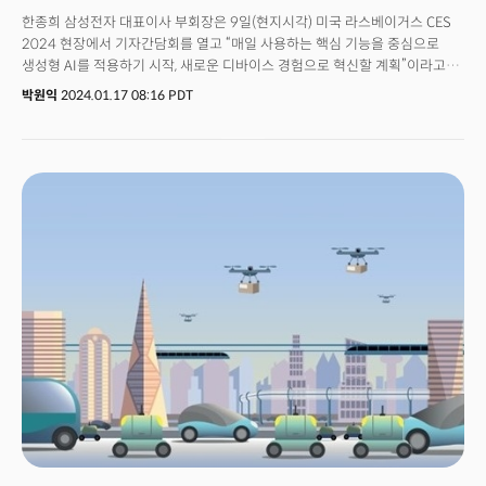
‘기술에의 접근’이 추가되어 8가지의 분야에서의 ‘휴먼 시큐리티’를 지키기
한종희 삼성전자 대표이사 부회장은 9일(현지시각) 미국 라스베이거스 CES
위해서 새로운 기술혁신이 필요함을 역설하고 있다. 이런 의미에서 굳이
2024 현장에서 기자간담회를 열고 “매일 사용하는 핵심 기능을 중심으로
번역한다면 ‘인류 안보’가 좀 더 본의에 가깝다고 하겠다.
생성형 AI를 적용하기 시작, 새로운 디바이스 경험으로 혁신할 계획”이라고
밝혔다.한 부회장은 “스마트폰, TV·가전, 자동차까지 연결된 사용자 경험은
박원익
2024.01.17 08:16 PDT
보다 정교하게 개인화된 서비스로 발전하고 있다”며 “여기에 AI가 접목돼
기기 간 연결 경험을 넘어 고객을 가장 잘 이해하는 차원이 다른 경험을
제공하게 될 것”이라고 강조했다.