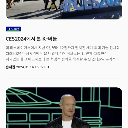
CES2024
CES2024에서 본 K-버블
미 라스베이거스에서 지난 9일부터 12일까지 펼쳐진 세계 최대 기술 전시회
CES2024가 성황리에 막을 내렸다. 개인적으로는 12번째 CES 현장
취재였는데 그 어느해보다 큰 혁명적 변화를 목격할 수 있었다.9일 본격적인
쇼가 시작되기 전에 많은 전문가들과 현지 언론에서도 인공지능(AI)이 쇼를
손재권
2024.01.14 15:59 PDT
지배할 것으로 예상했다.뚜껑을 열어보니 실제로도 AI 가 2024년 이후
비즈니스의 모든 것이며 글로벌 복합 위기 속에서 ‘지속가능한 미래’를 만드는
것이 기술의 목적임을 가감없이 드러냈다.AI 외에 모빌리티, 디지털 헬스,
스마트 홈, 메타버스, 로봇 등의 카테고리도 중요한 기술 흐름이었지만AI는 이
모든 것을 초월하는 ‘메가 트렌드’ 임이 증명된 것이다. 실제 삼성전자,
LG전자, 현대기아차, 소니, 벤츠, 지멘스, 보쉬, HD현대, SK, 두산, 롯데, 존 디어
등 글로벌 기업들은 경쟁적으로 인공지능을 탑재한 TV와 자동차를
경쟁적으로 선보였을 뿐 아니라 사내 업무 과정도 모두 인공지능 기술을 도입,
비즈니스 중심에 놓겠다고 선언했다. 예외는 없었다.현장에 등장한 정의선
현대차 그룹 회장, 최태원 SK그룹 회장, 정기선 HD현대 부회장, 신유열
롯데그룹 전무 등도 임원들과 기자들의 취재로 인해 표정은 웃고 있었지만