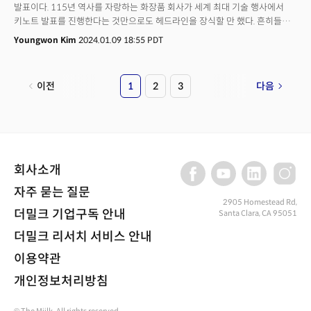
발표이다. 115년 역사를 자랑하는 화장품 회사가 세계 최대 기술 행사에서
키노트 발표를 진행한다는 것만으로도 헤드라인을 장식할 만 했다. 흔히들
화장품은 마케팅이 8할 이상이라고 한다. 하지만 로레알은 화장품은 과학과
Youngwon Kim
2024.01.09 18:55 PDT
기술의 결정체라고 말한다. 로레알의 니콜라 이에로니무스(Nicolas
Hieronimus) CEO는 9일(현지시각) CES 2024 키노트 행사 무대에 올라
“1909년 로레알이 처음 탄생한 이후 뷰티 산업 발전을 위해 정진해오고
이전
1
2
3
다음
있으며, 개인에게 가장 잘 맞는 제품을 개발하고, 개인의 필요와 요구를
충족하기 위해 노력해오고 있다,”고 말하며, “그 중심에는 과학 기술이 있다,”고
전했다. 실제로 로레알은 올해를 포함해 CES에만 총 10회
참석했으며, 그동안 혁신상을 거의 매년 받기도 했다. 올해는 총 7개의
혁신상을 CES에서 수상했다. 그만큼 기술과 혁신에 진심이다. 이날 로레알의
기조연설 키워드는 AI, 혁신, 지속가능성이었다. 생성AI 열풍에 발맞춰 AI가
회사소개
접목된 솔루션을 선보였고, 기존의 제품과는 다른 기술로 혁신을 보여줬으며,
미래세대와 모두를 위한 제품을 소개했다.
자주 묻는 질문
2905 Homestead Rd,
더밀크 기업구독 안내
Santa Clara, CA 95051
더밀크 리서치 서비스 안내
이용약관
개인정보처리방침