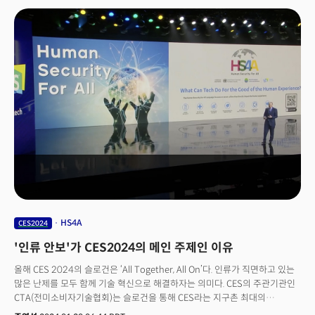
기다리고 있는 것이다. 사실 메타버스 시장은 아직 본격적으로 개화한 적이
없다. 코로나19로 인해 비대면 원격 상호작용에 대해 관심이 갑작스럽게
폭증하면서 덜 무르익은 디지털 가상 세계에 쏠렸고, 그것이 메타버스의
미래로 비친 적은 있었다. 팬데믹 종식 후 모든 것들이 정상화되면서 그 관심과
니즈가 사라졌을 뿐, 여전히 세상은 메타버스 시장의 개화를 기다리고 있다.
이번 CES2024에서는 메타버스 시장이 언제, 어떻게, 어디에서 열리게 될지
엿볼 수 있는 시그널을 곳곳에서 발견할 수 있엇다.
HS4A
CES2024
'인류 안보'가 CES2024의 메인 주제인 이유
올해 CES 2024의 슬로건은 ‘All Together, All On’다. 인류가 직면하고 있는
많은 난제를 모두 함께 기술 혁신으로 해결하자는 의미다. CES의 주관기관인
CTA(전미소비자기술협회)는 슬로건을 통해 CES라는 지구촌 최대의
기술전시회가 추구하는 정신과 철학을 담고 있다. 우리는 슬로건이라 하면