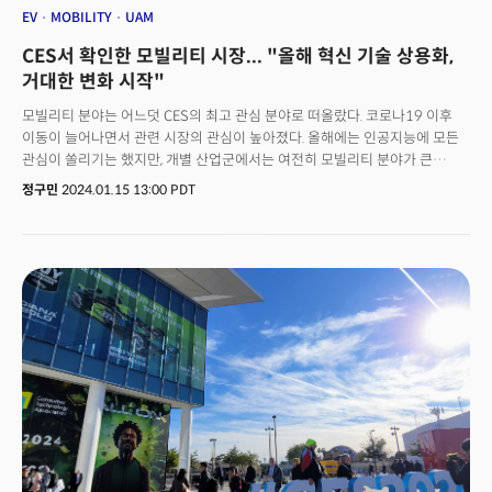
EV
MOBILITY
UAM
CES서 확인한 모빌리티 시장... "올해 혁신 기술 상용화,
거대한 변화 시작"
모빌리티 분야는 어느덧 CES의 최고 관심 분야로 떠올랐다. 코로나19 이후
이동이 늘어나면서 관련 시장의 관심이 높아졌다. 올해에는 인공지능에 모든
관심이 쏠리기는 했지만, 개별 산업군에서는 여전히 모빌리티 분야가 큰
관심을 받았다. CES 2024에서는 다양한 분야의 모빌리티 기업들이 전기차-
정구민
2024.01.15 13:00 PDT
자율주행-소프트웨어정의자동차(SDV)-인공지능-모빌리티 확산을 주제로
관련 기술과 비전을 선보였다.