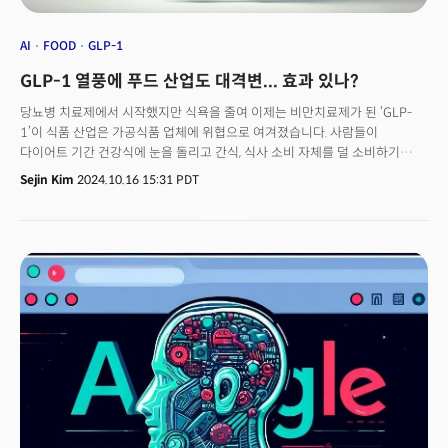
AI
FOOD
GLP-1
GLP-1 열풍에 푸드 산업도 대격변... 효과 있나?
당뇨병 치료제에서 시작했지만 식욕을 줄여 이제는 비만치료제가 된 ‘GLP-
1’이 식품 산업은 가공식품 업체에 위협으로 여겨졌습니다. 사람들이
다이어트 기간 건강식에 눈을 돌리고 간식, 식사 소비 자체를 덜 소비하기
때문입니다. 이에 이제 '음식보다 다이어트 약값에 돈을 더 쓸 것'이란
Sejin Kim
2024.10.16 15:31 PDT
우스갯소리가 나올 정도죠.그러나 글로벌 식품 기업들은 빠르게 적응하고
있습니다. GLP-1를 복용하는 사람들을 대상으로 하는 새로운 제품군을 출시
중입니다. 통조림캔 제품을 주로 제공하는 캠벨수프와 다농(Danone), 네슬레
등은 단백질이 풍부한 식품을 내놓고 있습니다. 마크 클라우스 캠벨수프
최고경영자(CEO)는 지난 9월 투자자들에게 자사의 수프와 간식 제품이
“GLP-1 사용자에게 매우 좋은 위치에 있다"고 말했습니다. 소비자들은
소화하기 쉽고 영양이 풍부한 음식을 원하는데다 섭취량은 줄어도 가끔
간식이나 쿠키를 먹는 시간도 원한다는 게 그의 진단입니다. 캠벨은 최근 수년
동안 실적이 부진했던 캠벨은 통조림 수프 외에도 V8 야채 주스, 마실 수 있는
수프컵 제품 등이 오젬픽, 일라이릴리의 마운자로 등 GLP-1을 복용하는
사람들에게 이상적이라고 강조했죠.