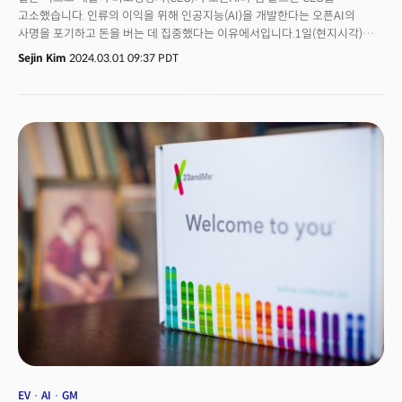
고소했습니다. 인류의 이익을 위해 인공지능(AI)을 개발한다는 오픈AI의
사명을 포기하고 돈을 버는 데 집중했다는 이유에서입니다.1일(현지시각)
로이터, 블룸버그 등은 일론 머스크 CEO가 지난 29일 오픈AI와 샘 알트만
Sejin Kim
2024.03.01 09:37 PDT
CEO를 상대로 회사 설립목적을 위반했다는 이유로 샌프란시스코법원에
고소장을 제출했다고 보도했습니다. 오픈AI가 웹사이트에서는 '모든 인류에게
이익이 되도록' 하는 것이 헌장이라고 공언하고 있지만, 오픈AI는 사실상 세계
최대 기술 기업인 마이크로소프트(MS)의 비공개 자회사 역할을 하고 있다는
게 그의 주장이죠.머스크는 지난해 11월 알트만 CEO가 이사회에서 축출된 후
복귀되는 과정에서 이사회 멤버가 교체된 점도 문제 삼았습니다. 그는
소장에서 "알트만, 그렉 브록먼, MS가 협력해 인류의 이익을 위한 기술
개발이라는 원래 사명을 이행하는 이사회 대다수를 축출하고, 기술
전문성이나 AI 거버넌스에 대한 실질적인 배경이 부족한 새 이사회를 직접
선택했다”면서 “새 이사회는 AI 윤리와 거버넌스보다 영리 기업이나 정치
분야에 더 많은 경험을 가지고 있으며, 그들은 알트만의 추종자”라고
주장했습니다.👉 기나긴 두 사람의 갈등…월드코인-오픈AI 상관성↑이 둘의
갈등은 처음이 아닙니다. 머스크 CEO는 2015년 오픈AI를 공동 창업했지만,
알트만 CEO의 영리 추구 과정에서 충돌을 일으킨 이후 2018년 이사회에서
물러난 바 있습니다. 머스크가 떠난 후 오픈AI는 마이크로소프트로부터
재정적 지원을 받아 생성AI 챗봇 챗GPT를 개발했죠. 이번 고소는 이 두 명의
해묵은 갈등이 터진 사건으로 보입니다. 블룸버그는 "이번 사건은 세간의
이목을 끄는 가장 중요한 충돌 중 하나가 될 가능성이 크다"라며 "최근 대규모
자금 모집과 국내외 불공정 조사를 앞둔 알트만과 MS에 미칠 영향도
EV
AI
GM