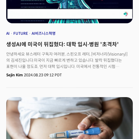
AI
FUTURE
AI비즈니스혁명
생성AI에 미국이 뒤집혔다: 대학 입시∙병원 '초격차'
안녕하세요 뷰스레터 구독자 여러분, 스핀오프 레터, [비저너리(Visionary)]
의 김세진입니다.미국이 지금 빠르게 변하고 있습니다. 발칵 뒤집혔다는
표현이 나올 정도죠. 먼저 대학 입시입니다. 미국에서 전통적인 시험
방식이었던 주관식 시험, 에세이(작문)가 생성AI로 변별력이 떨어지고 있는
Sejin Kim
2024.08.23 09:12 PDT
것입니다. 대학 지원자들이 약 입학 에세이를 쓸 때 생성AI 도구를 사용해
작성하면서 모두가 상향평준화 된거죠. 의료계도 마찬가지입니다. 한국에서는
지방소멸, 서울 집중화의 원인으로 의료격차가 꼽힙니다. 그러나 생성AI
기술로 인해 이 의료 격차가 가속할 조짐이 보입니다. 미국 대형병원들은 이
격차를 확대하기 위해 빠르게 움직이고 있죠. [더밀크 주요 기사]이승윤의
대박 행진 ‘3조원 유니콘 직행’… AI+IP의 힘OTT 홍수 속 '투비'가 파고든 법 /
머스크 테슬라 주식 파나?해리스 vs 트럼프 : 경제 정책은 정반대, 천문학적
비용은 같아미국 대학교는 이제 취업률이나 평판으로 평가받지 않습니다.
등록금 대비 취업 후 소득과 연계, ‘실질적인 혜택’에 중점을 둔 평가가 나왔죠.
대학판 투자자본수익률(ROI) 지표입니다. 이번 비저너리에서는 미국 대학