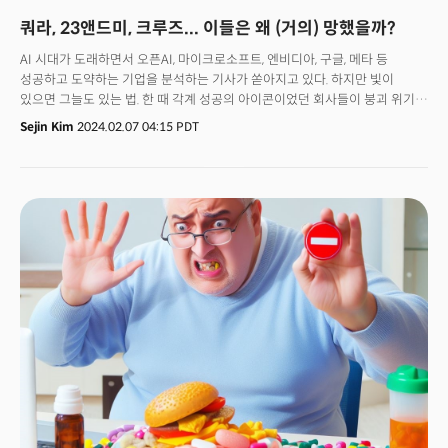
주목된다"라고 평했습니다.오픈AI와 머스크, 마이크로소프트 등은 공식적인
쿼라, 23앤드미, 크루즈... 이들은 왜 (거의) 망했을까?
입장을 내놓지 않았습니다. 머스크 CEO는 소장에서 “오픈AI는 광범위한
인류의 이익을 위해 AGI를 개발한다는 비영리 사명을 포기함으로써 막대한
AI 시대가 도래하면서 오픈AI, 마이크로소프트, 엔비디아, 구글, 메타 등
권력이 과도하게 집중되는 대규모 영리 기업의 손에 떨어지게 됐다”라고
성공하고 도약하는 기업을 분석하는 기사가 쏟아지고 있다. 하지만 빛이
강조했습니다.한편 해당 소식이 전해진 후 월드코인(WLD) 가격은 5%가량
있으면 그늘도 있는 법. 한 때 각계 성공의 아이콘이었던 회사들이 붕괴 위기에
급락했습니다. 월드코인은 샘 알트만이 공동창업하고, 이사회에 참여하고
놓여 있다. 코로나19로 인한 저금리 시절 막대한 자금을 유치하며 촉망받았던
Sejin Kim
2024.02.07 04:15 PDT
있는 암호화폐 프로젝트입니다. 오픈AI나 샘 알트만 CEO의 소식이 들려올
기업들이 수익성을 증명하지 못하고 도산 위기에 처한 것. 콘텐츠 관리
때마다 WLD가격이 변동하며 오픈AI에 대한 프록시베팅(대리투자) 자산으로
실패작으로 불리는 미국판 지식인 ‘쿼라’, 유전자 검사기‘23앤드미’, 자율주행
변모하고 있습니다.
열풍의 선두에 섰던 제너럴모터스(GM)의 자회사 크루즈가 그 주인공이다.
고금리로 추가 자금을 유치하기에 훨씬 어려워진 현재 기술 산업은 ‘인공지능
(AI)’을 새로운 동력으로 주목, 너나 할 것 없이 뛰어들고 있다. 하지만 이들
기업의 실패는 지금 AI 비즈니스가 겪고 있는 문제 와도 무관하지 않다. AI가
열풍에 끝날지, 산업으로 안착할지 반추할 기회가 될 수 있다.