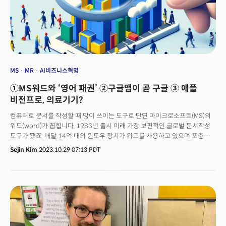
MS
MR
AI비즈니스혁명
①MS워드와 ‘영어 패권’ ②구글맵이 곧 구글 ③ 애플
비전프로, 의료기기?
컴퓨터로 문서를 작성할 때 많이 쓰이는 도구로 단연 마이크로소프트(MS)의
워드(word)가 꼽힙니다. 1983년 출시 이래 가장 보편적인 글로벌 문서작성
도구가 됐죠. 매달 14억 대의 윈도우 장치가 워드를 사용하고 있으며 포춘
500대 기업 중 90% 이상이 사용하는 것으로 알려집니다. 지난 25일
Sejin Kim
2023.10.29 07:13 PDT
(현지시각) BBC는 이 워드가 인간의 글쓰기와 커뮤니케이션 방식에 미친
영향을 보도해 눈길을 끌었습니다. 보도에 따르면 워드는 인간의 글쓰기
형식을 표준화했습니다. 맞춤법 검사기, 문법 기능, 자동수정, 자동완성, 제안
등 기능이 대표적이죠. 일례로 현재 금융 분야 보고서는 정해진 패턴, 메모
방식이 있습니다. 글로리아 마크 캘리포니아대학교 어바인캠퍼스 정보학
교수는 “워드로 문서가 표준화되면서 사람들은 정보를 찾을 수 있는 위치를
알게 돼 정보를 빠르게 찾을 수 있게 됐다”면서 “워드 템플릿은 사람들이