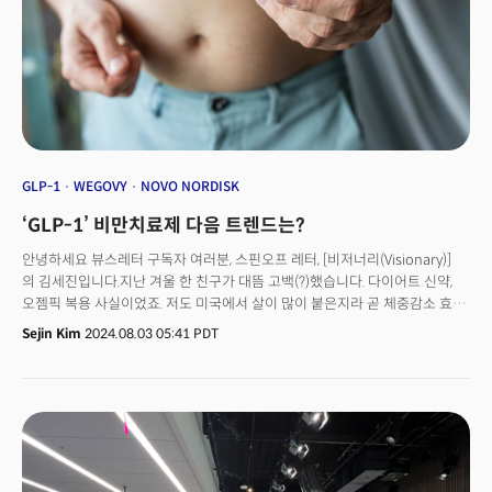
입시와 의료계에서 생성AI로 인해 벌어지는 최전선의 이야기를 담았습니다.
GLP-1
WEGOVY
NOVO NORDISK
‘GLP-1’ 비만치료제 다음 트렌드는?
안녕하세요 뷰스레터 구독자 여러분, 스핀오프 레터, [비저너리(Visionary)]
의 김세진입니다.지난 겨울 한 친구가 대뜸 고백(?)했습니다. 다이어트 신약,
오젬픽 복용 사실이었죠. 저도 미국에서 살이 많이 붙은지라 곧 체중감소 효과,
요요현상(다이어트 후 체중 증가) 가능성에 대해 실제 후기를 물었습니다.
Sejin Kim
2024.08.03 05:41 PDT
미국에선 일정 BMI(체질량지수)가 넘어야 처방받을 수 있습니다. 그 때문에
암시장 거래도 있다는 소문도 있죠. GLP-1은 인슐린 분비를 촉진하는 약으로,
당뇨병 치료제로 최초 승인됐습니다. 이때 식욕 억제를 통한 체중 감소 효과가
확인되면서 비만약으로도 허가·출시, 선풍적인 인기를 끌고 있죠. 시장은
덴마크 제약사 노보노디스크(티커명: NVO)와 미국 제약사 일라이릴리
(티커명: LLY)가 양분하고 있습니다.[더밀크 주요 기사]크립토, 美 대선
캐스팅보트 되다... 최대 슈퍼PAC 등극크립토는 미국 대선 ‘부스터샷’? 트럼프