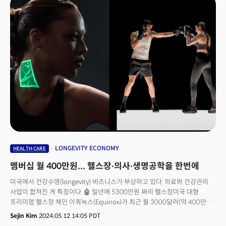
선두에서 방향을 제시해 왔다"며 구글의 기술 리더십에 대한 자신감을
드러냈습니다. "깜작 효과에 초점을 맞춘 오픈AI와 달리 구글이 개발하는
제품은 이용자들에게 실질적으로 도움을 제공하는 데 집중하고 있다"는 구글
본사 관계자의 반응도 있었죠. [더밀크 퓨처시그널/미국 트렌드]우버, 고령화
비즈니스 나선다... "미래 먹거리는 돌봄 노동"멤버십 월 400만원... 헬스장∙
의사∙생명공학을 한번에AI만큼 실리콘밸리에서 뜨는 건강보조제 4종'킥
메뉴'에 초점을 맞추는 AI 맛집 오픈AI와 달리, 구글의 전략은
대형쇼핑몰입니다. 지메일, 구글밋, 프레젠테이션 등에 이르는 업무용
도구부터 크롬, 포토, 검색, 동영상 생성모델 비오, 구글 어시스턴트를 없애고
만든 제미나이앱, 안드로이드, 프로젝트아스트라 등까지 광범위한 분야를
아우릅니다. 오픈AI가 챗GPT와 소라(Sora)에, 마이크로소프트(MS)가 빙과
코파일럿에, 애플이 아이폰과 시리 등에 AI를 통합하고 있는 것을 한꺼번에
보여줬죠. 내가 이렇게 구글을 많이 썼나? 또 한 번 느끼는 순간이었습니다.
LONGEVITY ECONOMY
HEALTH CARE
멤버십 월 400만원... 헬스장∙의사∙생명공학을 한번에
미국에서 건강수명(longevity) 비즈니스가 부상하고 있다. 의료와 건강관리
사업이 합쳐진 게 특징이다. 🤖 일년에 5300만원 짜리 헬스장미국 대형
프리미엄 헬스장 체인 이쿼녹스(Equinox)가 최근 월 3000달러(약 400만원)
에 달하는 고가 멤버십 ‘맞춤형 이쿼녹스(Optimize by Equinox)’을 출시했다.
Sejin Kim
2024.05.12 14:05 PDT
헬스장 이용료는 포함되지 않아 둘을 합치면 이용료가 연 4만달러(약