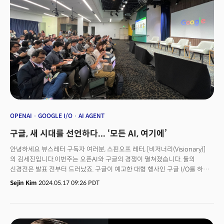
‘베팅’ 배경은우리가 몰랐던 ‘파리 올림픽’... 왜 100년의 기준이 될까?
노보노디스크의 세마글루타이드계 당뇨병 치료제 오젬픽과 이와 동일한
성분의 비만치료제 위고비, 삭센다 등과 일라이릴리의 티르제파타이드 성분의
당뇨병 치료제 마운자로, 마운자로와 동일한 성분의 비만치료제 젭바운드가
대표적이죠. '평생 다이어트 한다'는 다이어터의 자조가 끝이 나는 걸까요?
OPENAI
GOOGLE I/O
AI AGENT
구글, 새 시대를 선언하다... ‘모든 AI, 여기에’
안녕하세요 뷰스레터 구독자 여러분, 스핀오프 레터, [비저너리(Visionary)]
의 김세진입니다.이번주는 오픈AI와 구글의 경쟁이 펼쳐졌습니다. 둘의
신경전은 발표 전부터 드러났죠. 구글이 예고한 대형 행사인 구글 I/O를 하루
앞두고 오픈AI가 '스프링업데이트'로 기습공격을 감행했습니다. 오픈AI가
Sejin Kim
2024.05.17 09:26 PDT
‘AI맛집’이 되자 이를 갈고 나온 구글은 I/O에서 신규 서비스를 쏟아냈죠.I/O
현장에서도 신경전은 드러났습니다. 기자간담회에서 오픈AI에 대한 질문이
나오자 관계자들의 표정은 굳었고 순다 피차이 알파벳 CEO는 즉답을
피했습니다. 다만 "AI 기술 혁신은 언제나 구글이 주도해왔다. 구글은 항상