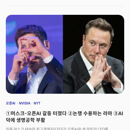
5500만원)에 달한다. 회원 상황에 따라 운동선수에 준하는 개인 트레이닝,
바이오마커테스트, 수면관리, 식단 등 최적화 프로그램을 짜주는 게 골자다.
미국 뉴욕시와 텍사스주 하이랜드파크 지역에서 시작, 향후 확대한다는
방침이다. 두 지역 모두 구매력이 높은 소비자가 많은 지역이다. 🔥
400만원짜리 헬스장 멤버십, 대체 뭐가 있나? 멤버십은 실험실 테스트
스타트업인 펑션 헬스(Function Health)가 제공하는 테스트로 시작한다.
펑션 헬스 테스트는 면역, 암, 갑상선, 여성 및 남성 호르몬, 신진대사, 간, 심장,
신장, 알츠하이머, 알레르기 등 주요 생물학적 기능 100종이상을 테스트하고
추이를 추적하는 테스트다. 펑션헬스에서 별도 테스트 시 연 499달러다.
테스트 후 이쿼녹스는 결과지를 바탕으로 최대산소섭취량(VO2MAX), 근력,
운동 범위 등 자체 운동 테스트를 1년에 2회 실시한다. 이후 컨시어지는
테스트와 데이터를 종합해 맞춤형 계획을 만들고, 각 회원에겐 전담 헬스
트레이너, 영양상담사, 수면상담, 마사지치료사가 배정되는 구조다. 헬스
트레이닝 세션 주 3회 60분, 수면상담은 월 2회 30분, 마사지 치료 월1회 등
월 16시간 이상 트레이닝 및 상담으로 구성됐다.
오픈AI
NVIDIA
NYT
①머스크-오픈AI 갈등 터졌다 ②논쟁 수용하는 라마 ③AI
덕에 생명공학 부활
일론 머스크 테슬라 최고경영자(CEO)가 오픈AI와 샘 알트만 CEO를