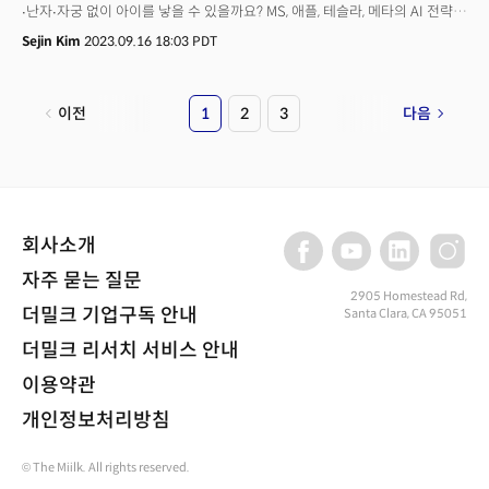
∙난자∙자궁 없이 아이를 낳을 수 있을까요? MS, 애플, 테슬라, 메타의 AI 전략은
'기존 파워 이용하기'입니다.이 세 기사, 제목만 봐도 놀라움과 걱정이 물밑
Sejin Kim
2023.09.16 18:03 PDT
듯이 밀려오지 않나요? 그래서 더밀크에서 새로운 콘텐츠
콜렉션, 'AI비즈니스혁명'을 선보입니다. 한국엔 잘 알려지지 않았지만
해외에선 화제인 AI 기술과 비즈니스의 결합을 알기 쉽게 다룰
이전
1
2
3
다음
예정입니다. 오늘은 향기에 대한 이야기를 해보려 합니다.향기는 기억입니다.
길을 가다가 익숙한 향기를 맡으면 그 향기를 알게 됐던 공간, 사람, 시대가
떠오르기 마련이죠. 사람의 감정은 향기의 미묘한 변화에 따라
오르락내리락합니다.때문에 향기는 마케팅 용도로도 자주 활용됩니다. 가장
대표적인 것이 바닐라 아이스크림이죠. 아이스크림용 향료는 수십 가지가
있지만, 바닐라향 아이스크림이 매출의 절반을 차지하는 것으로
회사소개
알려졌습니다. 사람들의 뇌가 바닐라 향을 엄마의 모유와 비슷한 향으로
받아들이기 때문으로 추정하고 있습니다. 인간은 정보의 80~90%를 시각과
자주 묻는 질문
청각으로 얻습니다. 하지만 이 시·청각 정보는 단기 기억입니다. 반면 후각은
2905 Homestead Rd,
더밀크 기업구독 안내
Santa Clara, CA 95051
장기 기억이죠. 소비자는 ‘무의식적으로’ 바닐라 향 아이스크림에 친근함을
느끼게 됩니다.이렇게 후각은 무의식이라는 강력한 힘을 가졌지만, 여전히
더밀크 리서치 서비스 안내
‘미지의 영역’이기도 합니다. 후각은 생물학에서 가장 복잡한 영역으로 그
구조에 대해 밝혀진 부분이 많지 않았죠. 이때 최근 인공지능(AI) 기술을
이용약관
적용해 후각을 비즈니스할 수 있는 발판을 마련한 곳이 있어 이목을 끕니다.
개인정보처리방침
이들이 보는 건 무려 인터넷에서 '냄새' '향기'가 날 수 있도록 하는
기술입니다.
© The Miilk. All rights reserved.