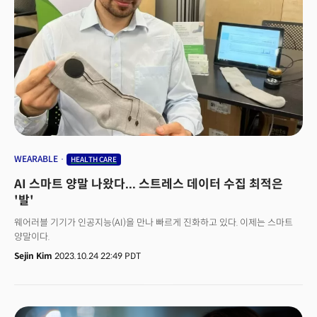
의사소통에서 동일한 형식을 사용하도록 이끌었고 결국 이는 표준으로
자리잡았다”고 평가했습니다. 워드는 영어를 글로벌 비즈니스 언어로
확립하는 데도 일조했습니다. 언어학습 플랫폼 바벨의 노엘 울프
언어전문가는 "비즈니스가 점점 더 글로벌화되고 전문 및 기술 분야에서
워드가 널리 사용되면서 영어 용어 및 구조가 차용됐다”면서 “이는 언어적
동질화 추세에 기여하게 됐다"고 분석했습니다. 특히 워드가 지역별 방언을
고려하지 않으면서 미국식 영어의 보급에도 영향을 미친 것으로 보고
있습니다. 울프 언어전문가는 “이러한 도구는 일관성과 정확성을 요구했고 이
통일성은 글쓰기의 다양성을 희생하면서 발생했다”고 평했죠. 👉 AI, 인간
글쓰기 창의성 ‘기여 vs 저해’MS 워드에 이어 AI는 어떨까요? AI로 인해 이
같은 글쓰기, 커뮤니케이션의 표준화가 더 가속화할까요? 아니면 더 창의적인
방식이 나오게 될까요? 단순 작업을 AI가 처리하면 인간이 창의적으로 글을 쓸
WEARABLE
HEALTH CARE
시간이 더 많아진다는 주장이 있습니다. 일례로 워드의 기능으로 사용자가
AI 스마트 양말 나왔다... 스트레스 데이터 수집 최적은
올바른 철자를 찾는 데 시간과 에너지를 소비하는 대신 단어 선택과 의사소통
전략에 집중하게 된 것처럼, AI가 초안까지 작성해주면 인간은 더 창의적인
'발'
글쓰기가 가능하다는 주장이죠. 로봇 자동화 소프트웨어를 개발하는
웨어러블 기기가 인공지능(AI)을 만나 빠르게 진화하고 있다. 이제는 스마트
유아이패스(UiPath)의 에드 찰리스(Ed Challis) AI 전략총괄은 “텍스트 작성
양말이다.
시간을 편집으로 줄일 수 있다"면서 “이는 콘텐츠 제작 및 커뮤니케이션의
모든 영역에 걸쳐 혁신을 가져올 것"이라고 주장했죠. 다만 대형언어모델
Sejin Kim
2023.10.24 22:49 PDT
(LLM)이 이미 워드로 균질화된 콘텐츠로 훈련돼 초안을 내놓는다면 인간의
창의성이 더 제약될 가능성도 나옵니다. 일단 AI가 생성하거나 이를 활용한
콘텐츠는 늘어날 전망입니다. 마크 주커버그 메타 최고경영자(CEO)는 AI로
생성되는 SNS 콘텐츠가 2022년 15%에서 내년 말 2배이상 늘어날 것이라고