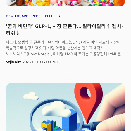
HEALTHCARE
PEPSI
ELI LILLY
'꿈의 비만약' GLP-1, 시장 흔든다... 일라이릴리↑ 펩시∙
허쉬↓
위고비, 오젬픽 등 글루카곤유사펩타이드(GLP-1) 계열 비만 치료제 시장이
폭발적으로 성장하고 있다. 해당 약품을 생산하는 덴마크 제약사
노보노디스크(Novo Nordisk, 티커명: NVO)의 주가는 고공행진해 LVMH를
제치고 유럽에서 가장 가치 있는 기업이 됐다. 대형 제약사 일라이릴리(Eli
Sejin Kim
2023.11.10 17:00 PDT
Lilly, 티커명: LLY)도 최근 미국 당국으로부터 GLP-1 계열 비만 치료제를
승인받으면서 시장은 더 커질 것으로 보인다. 비만 치료제 시장이 크자 역으로
식음료(F&B) 업계에 대해서는 어두운 전망이 나온다. 실제 올 3분기 F&B
기업들의 실적발표에서는 GLP-1 비만 치료제 관련 질문이 쏟아졌다. 이들의
방어 전략은 크게 3가지다. 비만 치료제와 F&B 상관관계가 적은 점을
강조하며, 자체적으로 건강한 제품을 늘리고 모임 수요로 매출을 높이겠다는
것.