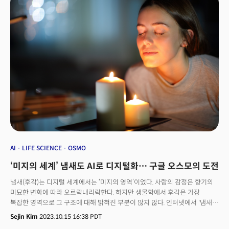
발표했습니다.
AI
LIFE SCIENCE
OSMO
‘미지의 세계’ 냄새도 AI로 디지털화… 구글 오스모의 도전
냄새(후각)는 디지털 세계에서는 ‘미지의 영역’이었다. 사람의 감정은 향기의
미묘한 변화에 따라 오르락내리락한다. 하지만 생물학에서 후각은 가장
복잡한 영역으로 그 구조에 대해 밝혀진 부분이 많지 않다. 인터넷에서 '냄새'
'향기'가 날 수 있도록 하는 것은 (지금까지는) 실현되기 어려웠다. '세상의
Sejin Kim
2023.10.15 16:38 PDT
모든 정보를 디지털로 옮겨가 검색하게 한다'는 사명과 비전이 있는 구글이