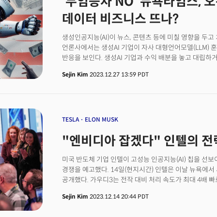
‘무임승차 NO’ 뉴욕타임스, 오픈A
단축합니다. 팀 브룩스 소라 연구과학자는 와이어드에 “
데이터 비즈니스 뜨나?
하지 않았지만 그저 수많은 데이터를 합쳐 만들어냈다”
스토리텔링 능력을 강조했습니다.
생성인공지능(AI)이 뉴스, 콘텐츠 등에 미칠 영향을 두고
언론사에서는 생성AI 기업이 자사 대형언어모델(LLM) 
반응을 보인다. 생성AI 기업과 수익 배분을 놓고 대립하
방식이다. 이때 눈에 띄는 부분은 생성AI가 뉴스에 미칠 
Sejin Kim
2023.12.27 13:59 PDT
움직이고 있다는 점이다. 더 이상 생성AI가 뉴스에 미칠
어떻게 수익을 배분할지에 대한 논의로 나아갔다.
TESLA
ELON MUSK
"엔비디아 잡겠다" 인텔의 전략
미국 반도체 기업 인텔이 고성능 인공지능(AI) 칩을 선보
경쟁을 예고했다. 14일(현지시간) 인텔은 이날 뉴욕에서 새
공개했다. 가우디3는 전작 대비 처리 속도가 최대 4배 빠
용량이 1.5배 커져 대규모언어모델(LLM) 처리 성능을 
Sejin Kim
2023.12.14 20:44 PDT
칩은 챗GPT 등 생성형 AI 제품의 기반이 되는 대규모언어
시장은 그간 엔비디아가 80%이상을 점유하고 있었다. 인텔