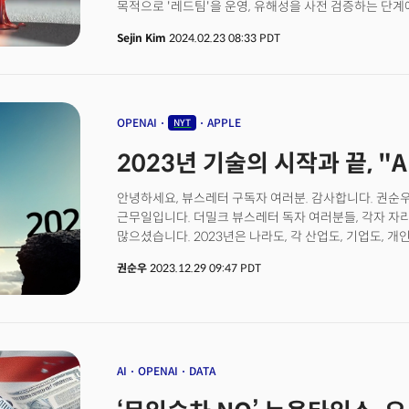
목적으로 '레드팀'을 운영, 유해성을 사전 검증하는 단계
플레이스테이션5는 2020년 말 출시 이후 코로나19 팬
테스트한 결과 1분짜리 비디오를 제작하는 데 렌더링 시
판매량을 기록했는데요. 그러나 팬데믹이 끝나며 게임기
Sejin Kim
2024.02.23 08:33 PDT
나왔습니다. 레딧 게시물, 와이어드 등에서는 테스터들은
문제로 수익성 하락을 겪고 있습니다.
(제작)하는데 얼마나 걸리는지 얘기하지 않았지만 ‘일단
먹으러 나가는 것에 가까운 느낌’이라고 강조했다”고 전
사용자가 직접 프롬프트를 입력할 수 없었습니다. 최대 1
길게 제작한 영상은 17초로 알려져 있죠. 이를 두고 반
OPENAI
APPLE
NYT
두고 “20초 후에는 많은 환각 현상이 나타날 것”이라는
2023년 기술의 시작과 끝, "
필요한 현재의 육체 노동량과 비교할 때 90분짜리 영화에
해석도 나왔습니다. 👉 샘 알트만이 7조달러 원하는 이유
최고경영자(CEO)가 대규모 자금을 모집하려는 이유로 ‘
안녕하세요, 뷰스레터 구독자 여러분. 감사합니다. 권순우
최근 AI칩 제작을 위해 7조달러(약 9000조원)라는 천
근무일입니다. 더밀크 뷰스레터 독자 여러분들, 각자 자
알려졌습니다. 이에 “현실성이 떨어진다”부터 “AI칩 산
많으셨습니다. 2023년은 나라도, 각 산업도, 기업도, 개
타당하지 않다”는 비판이 나왔었죠. 이때 이 정도 금액이
한해였습니다. 미국에서의 급격한 금리인상으로 시중에 자
권순우
2023.12.29 09:47 PDT
문제가 꼽힙니다. 생성AI 솔루션에서 고품질 결과물을 
떨어졌고 "스타트업 생태계는 10년래 최악의 시기"란 
사용해 반복하는 과정이 필요합니다. 이든 텍스트든 비
연말에 '부동산 PF 유동성 위기'를 넘기지 못하고 태
반복할 때마다 방대한 데이터와 계산이 필요합니다. 산
나왔으며 '나의 아저씨' 배우 이선균 님의 마지막 모습도
대형언어모델(LLM)이 처리해야 하는 데이터와 계산은 
이선균님의 충격적 비극은 아무탈없이 편안하다는 뜻의 '
많은 비용을 발생시킵니다. 훈련 데이터에 대한 저작권 
느껴지게 했습니다. 뷰스레터 독자여러분. 2024년엔 모두
콘텐츠에 폭력, 포르노 등을 제어해야 하는 등 ‘책임감 있는
보면 2023년을 대표하는 키워드는 단연 '생성AI'였죠. 
AI
OPENAI
DATA
소라는 벌써 콘텐츠 제작 업계에 파장을 불러오고 있습니다
기술 트렌드는 현재 진행형입니다. 올해 마지막 뷰스레터
움직임을 만드는 데 수개월이 걸리는 것으로 알려져 있죠.
발생하는 이슈를 빠르게 분석, 전달해서 한국의 AI 경