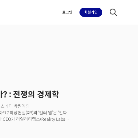
로그인
회원
가입
iilk
? : 전쟁의 경제학
 뉴스레터 박원익의
? 확장현실(XR)의 ‘킬러 앱’은 ‘진짜
EO가 리얼리티랩스(Reality Labs)
으로 만회하려 하고 있습니다.
 발을 들이면서 기술 기업의 정체성과