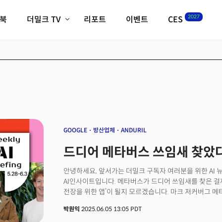
2027
이북
더밀크 TV
리포트
이벤트
CES
전체기사
K-웨이브
최신비디오
비디오
스타트업
혁신원정대
역사 및 개요
인자기(사람,돈,기술 이야기)
필드 가이드
크리스의 뉴욕 시그널
CES2027 with TheM
더밀크 아카데미
GOOGLE
방산업체
ANDURIL
더웨이브/트렌드쇼
드디어 메타버스 쓰임새 찾았다
밸리토크
안녕하세요, 앞서가는 더밀크 구독자 여러분을 위한 AI
AI인사이트입니다. 메타버스가 드디어 쓰임새를 찾은 걸까요
전장을 위한 앱’이 될지 모르겠습니다. 마크 저커버그 메타 C
에서 발생한 약 81조원 규모의 누적 손실을 군사용 계약
박원익
2025.06.05 13:05 PDT
실리콘밸리의 오랜 금기였던 ‘군사 기술 개발’에 메타가