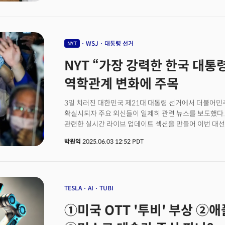
철학에 근본적인 질문이 제기되고 있는 것입니다. 지난달
안두릴(Anduril)과의 전략적 파트너십은 현지에서 큰 
강화된 지각 능력과 자율 무기 시스템 제어 기능을 제공하는 X
공동 설계·제조하고 있으며 시제품을 연내 미 국방부에 
협력은 미래가 암울해 보였던 메타버스의 희망이 될지도 
WSJ
대통령 선거
NYT
리얼리티랩스는 2020년 이후 600억 달러(약 81조 원)
NYT “가장 강력한 한국 대통령”
피트니스 등으로는 이를 만회할 확실한 비즈니스 모델을 
기기는 상황이 다릅니다. 정부 예산은 민간보다 크고 
역학관계 변화에 주목
유지됩니다. 전쟁이 희망이 된 아이러니한 상황입니다. 
돌아가고 있습니다. 실리콘밸리는 본래 군사용 반도체 칩
3일 치러진 대한민국 제21대 대통령 선거에서 더불어민
개인용 컴퓨터, 인터넷, GPS 등 소비자 기술로 확장됐죠. 
확실시되자 주요 외신들이 일제히 관련 뉴스를 보도했다.
발전과 전쟁 양상의 변화로 실리콘밸리 기술이 다시 군사
관련한 실시간 라이브 업데이트 섹션을 만들어 이번 대선
대표적 예가 ‘팔란티어(Palantir)’입니다.
드러냈다.
박원익
2025.06.03 12:52 PDT
TESLA
AI
TUBI
①미국 OTT '투비' 부상 ②