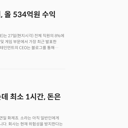
이익을 위한 기술 개발이라는 원래 사명을
I 거버넌스에 대한 실질적인 배경이
, 올 534억원 수익
I 윤리와 거버넌스보다 영리 기업이나
만의 추종자”라고 주장했습니다.👉
의 갈등은 처음이 아닙니다. 머스크
EO의 영리 추구 과정에서 충돌을 일으킨
)는 27일(현지시각) 전체 직원의 8%에
 떠난 후 오픈AI는 마이크로소프트로부터
 및 게임 부문에서 가장 최근 발표한
번 고소는 이 두 명의 해묵은 갈등이 터진
엔터테인먼트의 CEO는 블로그를 통해
을 끄는 가장 중요한 충돌 중 하나가 될
 미래 기술을 계속 추진해야 하므로
공정 조사를 앞둔 알트만과 MS에 미칠
준비하기 위해 한 발 물러섰습니다."라고
마이크로소프트 등은 공식적인 입장을
자드를 인수한 후 약 2000명의 직원을
광범위한 인류의 이익을 위해 AGI를
1월 인기 멀티플레이어 배틀 게임인 리그
과도하게 집중되는 대규모 영리 기업의
 해고한다고 발표한 바
전해진 후 월드코인(WLD) 가격은 5%
 스튜디오는 완전히 폐쇄됩니다.
고, 이사회에 참여하고 있는 암호화폐
. 또한 영국 내 소니 인터랙티브
려올 때마다 WLD가격이 변동하며
는데 최소 1시간, 돈은
 합니다. 👉 코로나 특수 이후 플스5
 있습니다.
은 어려운 시기이지만 이것이 우리 회사,
않는다"라며 "우리의 목표는 민첩성과
경험을 제공하는 데 계속 집중하는
가 연일 화제죠. 소라는 아직 일반인에게
사를 떠난다고 합니다. 게임 사업은 연간
니다. 회사는 현재 위험성을 방지한다는
매출 기여도가 가장 큽니다.