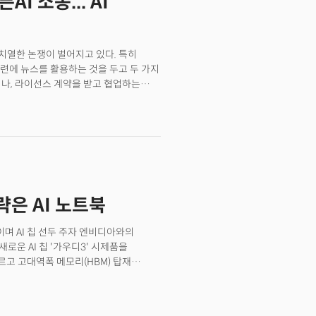
I 소송... AI
3D 기하학이나 일관성에 대해 트레이닝
면서 단일 이미지만으로 영상을 생성하는
 치열한 논쟁이 벌어지고 있다. 특히
훈련에 뉴스를 활용하는 것을 두고 두 가지
거나, 라이선스 계약을 받고 협업하는
영향이 크다는 인식은 이미 전제,
 영향을 논의하기보다는 생성AI기업과
은 AI 노트북
이며 AI 칩 선두 주자 엔비디아와의
로운 AI 칩 '가우디3' 시제품을
르고 고대역폭 메모리(HBM) 탑재
높였다고 인텔은 설명했다.첨단 AI 전용
모델(LLM) 훈련에 필수적인 재료다. 이
은 AI 칩 후발주자로 2019년