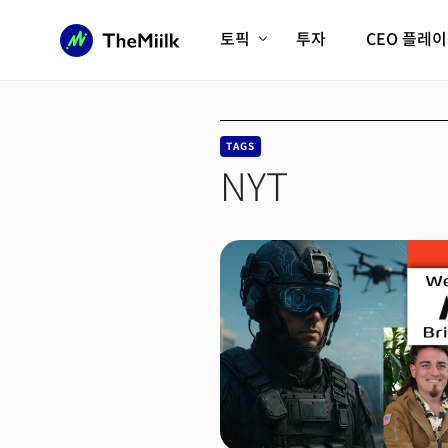
토픽
투자
CEO 플레
에이전틱AI시대
롱제비티/헬스케어
인프라/에너지
미국대전환
TAGS
피지컬AI/로봇
디지털자산
NYT
AX비즈니스혁명
미래 교육/직업
전체 기사 보기