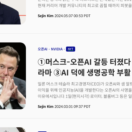
현재 커리어 개발 커뮤니티의 최고로 꼽힐 때까지 피봇을
성장했다. 퍼블리가 피봇에 피봇을 거듭하며 경험한 가장
Sejin Kim
2024.05.07 00:53 PDT
'소비자'가 가장 중요하다는 점이었다. 기존 뉴스, 텍스
정하고 제공하는 식이었지만, 퍼블리는 고객에게 이 정의
뭐다’가 아닌, 타깃 고객이 필요로 하는 게 퍼블리의 콘텐
'실험 정신'이 바탕이 됐다. 고객이 뭘 원하는지, 집요
‘고객을 찾는 여정’에 가깝다. 박소령 퍼블리 대표는 이 
꼽았다. 박 대표는 “데이터로 가설을 세우고, 빠르게 콘
오픈AI
NVIDIA
NYT
실험했다”면서 “아니다 싶으면 다른 걸 만들었고, 고객 
①머스크-오픈AI 갈등 터졌다
만들었다”고 말했다.이 실험 정신은 지금도 통한다. 퍼
서비스인 ‘퍼블리 멤버십’과 개발자 커뮤니티 ‘커리어리’
라마 ③AI 덕에 생명공학 부활
가입자는 지난 2023년 3월 14만명을 돌파했다. 커리어
38만명을 넘어섰다. 이 중 개발자 비중은 5만명이다. 국
일론 머스크 테슬라 최고경영자(CEO)가 오픈AI와 샘 알
점을 고려하면, 전체 4분의 1가량이 커리어리를 이용하는
이익을 위해 인공지능(AI)을 개발한다는 오픈AI의 사명
온라인에서 만나 치열한 콘텐츠 비즈니스 구축기를 들었
이유에서입니다.1일(현지시각) 로이터, 블룸버그 등은 일론
샘 알트만 CEO를 상대로 회사 설립목적을 위반했다는
Sejin Kim
2024.03.01 09:37 PDT
제출했다고 보도했습니다. 오픈AI가 웹사이트에서는 '모
헌장이라고 공언하고 있지만, 오픈AI는 사실상 세계 최대
비공개 자회사 역할을 하고 있다는 게 그의 주장이죠.머스
이사회에서 축출된 후 복귀되는 과정에서 이사회 멤버가 