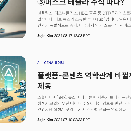
③머스크 테슬라 주식 파나?
넷플릭스, 디즈니플러스, HBO, 훌루 등 OTT(온라인스
있습니다. 바로 폭스가 소유한 투비(Tubi)입니다. 닐슨 
인기가 폭발적으로 증가, 미국에서 인기 스트리밍 서비스
시청시간에서 애플티비플러스, 파라마운트플러스, 피콕 
Sejin Kim
2024.08.17 12:03 PDT
비슷한 수준입니다. 투비보다 시청시간이 긴 곳은 유튜브,
10년 된 스트리밍 기업입니다. 2020년 폭스가 4억40
래클런 머독 폭스 최고경영자(CEO)는 실적발표 시 투
알려졌죠.투비 사용자층은 50대 이상, 흑인이 많습니다.
이상이 50세 이상입니다. 시청자 46%는 흑인으로 유일
AI
GENAI웨이브
시청자보다 높은 OTT였습니다. 흑인 시청자 점유율은 평균
플랫폼-콘텐츠 역학관계 바뀔까.
스타 없음, 저예산 콘텐츠' 강점으로투비의 부상 비결은 
특정 사용자 공략이 꼽힙니다. 1. 투비는 다른 스트리밍
제동
계정 없이 사용할 수 있어 사용자들의 진입장벽이 낮죠. 로
오리지널 콘텐츠를 제작하거나 프리미엄 스포츠 중계권
소셜미디어(SNS), 뉴스 미디어 등이 사용자 트래픽 분
영화를 저렴한 가격에 구입해 공급 비용을 낮췄습니다. 
생성AI 모델의 무단 데이터 수집이라는 암초를 만났다.
콜롬보(Columbo), 2000년대 제작된 ‘에브리바디 헤
있었지만 생성AI 모델은 기존 스크랩 규칙을 우회한다는
콘텐츠는 저예산으로 제작합니다. 2017년 제작물 ‘벨로치파스
사이트는 봇이 콘텐츠를 읽고 복사할 수 있는지에 대한 지침이 
3만5000달러로 제작된 공포-코미디 영화죠. 3. 하지만
Sejin Kim
2024.07.10 02:33 PDT
문서 파일을 도메인에 넣는다. 법적 구속력은 없지만, 
수익성을 입증하지 못한 점은 과제입니다. 이에 회사는 
이래로 대부분의 스크랩 프로그램은 이를 지켜왔다. 로봇
등 타사 가격 인상 기조가 회사에 이점으로 작용할 것이라