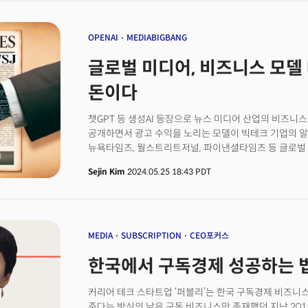
표지판과 같다. 검색 엔진이 사이트를 스케이프한 다음 
“회사가 더 큰 규모에 도달하기 위해 계속 투자하고 있다
사용되기도 했다. 그러나 생성AI모델은 이 룰을 깨고 ‘공
선택"이라고 강조했죠. 놀런 애널리스트는 지난 해 매출액
수집하는 추세다.
OPENAI
MEDIABIGBANG
대비 증가했다고 추정했습니다. 팀 놀런 맥쿼리 애널리스
평소에 보지도 않을 오래된 작품을 무작위로 찾는 장소"
글로벌 미디어, 비즈니스 모델 
이제는 투비를 틀어놓는다"고 진단했습니다. 니콜 파를
콘텐츠, 스타 없음, 저예산 영화 등 사람들이 우리의 약
돈이다
삼았다"면서 "디즈니는 우리 팀의 100배 정도고 예산은
있기 때문에 승리했다"고 말했습니다.
챗GPT 등 생성AI 등장으로 뉴스 미디어 산업의 비즈니
공개하면서 광고 수익을 노리는 모델이 빅테크 기업의 
뉴욕타임즈, 월스트리트저널, 파이낸셜타임즈 등 글로벌 
콘텐츠 유료화에 나섰다. 콘텐츠 유료화 전략은 미디어 
Sejin Kim
2024.05.25 18:43 PDT
가능한 뉴스 미디어 산업 생존의 발판을 만들어냈다는 평가
의해 '파괴적 혁신'의 위기에 봉착했다. 생성AI 모델
언론 출판 개별 사이트에 접근하지 않아도 정보를 쉽게 얻
페이월도 무력화될 가능성이 있다. 이에 글로벌 언론 출판 
아마존 등 빅테크 플랫폼에게 두번 당하지 않겠다는 각오
MEDIA
SUBSCRIPTION
CEO포커스
콘텐츠를 AI 학습 도구로 '몰래' 활용되는 것을 방치하지 않겠다는 것. 오픈AI
한국에서 구독경제 성공하는 법
방법으로 '회색 지대'에서 데이터를 학습하는 것에 대한 
AI 학습을 노리고 있다. AI 모델이 보편화 되고 있는 
편향적이지 않고 정확한 데이터가 경쟁력이기 때문. 팩
커리어 테크 스타트업 ‘퍼블리’는 한국 구독경제 비즈니
출판 콘텐츠보다 좋은 데이터가 없다. 이제는 생성AI 퀄
준다는 방식의 낡은 구독 비즈니스만 존재했던 지난 2015