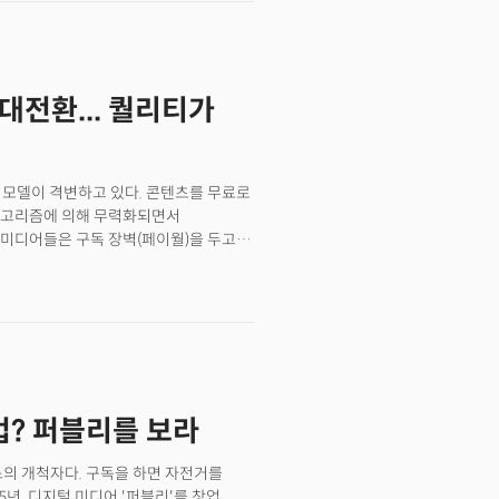
사람들을 컨텐츠로 안내하는 데
”면서 "우리의 수익성 부족은 의식적인
개적으로 사용 가능한’ 웹 데이터를
은 9억달러로 2022년 7억7500만달러
트는 뉴욕타임스(NYT)에 "사람들이
라면서 "사람들이 항샹 TV를 켜두었는데
대전환... 퀄리티가
라피아노투비 마케팅총괄은 "오래된
점이라고 생각한 것을 강점으로
 상상을 초월한다. 반면 우리는 제약이
스 모델이 격변하고 있다. 콘텐츠를 무료로
알고리즘에 의해 무력화되면서
미디어들은 구독 장벽(페이월)을 두고
기업에게 '충분한' 비용은 아니지만 지속
다. 하지만 언론 출판 산업은 생성AI에
이 콘텐츠를 자동으로 생성하면서 이용자들은
을 수 있게 됐기 때문. 이에 따라
산업은 구글, 메타(페이스북), 애플,
로 적극적인 콘텐츠 보호에 나섰다.
 등도 더이상 탈법적
? 퍼블리를 보라
리스크가 크기 때문에 '정식 계약'을 통해
상황에서는 할루시네이션(환각) 현상을 막고
트가 확인되고 인사이트가 담긴 기존언론
스의 개척자다. 구독을 하면 자전거를
리티(품질) 경쟁이 시작되고 있는 것이다.
년, 디지털 미디어 '퍼블리'를 창업,