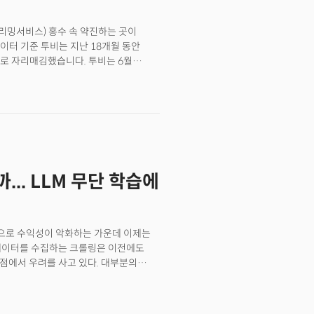
트리밍서비스) 홍수 속 약진하는 곳이
데이터 기준 투비는 지난 18개월 동안
로 자리매김했습니다. 투비는 6월
등을 꾸준히 앞질렀고, 디즈니플러스와
 넷플릭스, 아마존, 훌루였죠. 투비는
00만달러에 인수했죠. 이후 성장세에
자자콜에서 투비를 언급하는 것으로
 닐슨에 따르면 6월 투비 시청자의 절반
하게 흑인 시청자 비율이 백인
적으로 20%죠. 👉 '오래된 콘텐츠,
.. LLM 무단 학습에
무료, 상대적으로 저렴한 콘텐츠 조달비,
 사와는 달리 무료로 운영합니다. 특히
쿠, 플루토 등과 유사하죠. 2. 대형
을 사오는 대신 오래된 프로그램과
산으로 수익성이 악화하는 가운데 이제는
인기 프로그램으로는 1970년대 시리즈물
 데이터를 수집하는 크롤링은 이전에도
이츠 크리스’ 등이 있습니다. 오리지널
 점에서 우려를 사고 있다. 대부분의
톨(VelociPastol)’은
포함된 '로봇(robots.txt)'이라는
 핵심 수익모델인 광고 사업이 아직
프로그램 개발자들이 90년대에 표준화한
OTT 산업의 치열한 경쟁과 디즈니플러스
이 존중하기를 바라는 "침입 금지"
고 강조했죠. 안잘리 수드 투비 CEO는