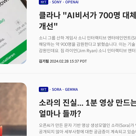
소장에서 "알트만, 그렉 브록먼, MS가 협력해 인류의 
SONY
OPENAI
NYT
이행하는 이사회 대다수를 축출하고, 기술 전문성이나 A
클라나 "AI비서가 700명 대체
부족한 새 이사회를 직접 선택했다”면서 “새 이사회는 A
정치 분야에 더 많은 경험을 가지고 있으며, 그들은 알트
개선"
기나긴 두 사람의 갈등…월드코인-오픈AI 상관성↑이 둘
CEO는 2015년 오픈AI를 공동 창업했지만, 알트만 C
소니 그룹 산하 게임사 소니 인터랙티브 엔터테인먼트(SIE
이후 2018년 이사회에서 물러난 바 있습니다. 머스크가
해당하는 약 900명을 감원한다고 밝혔습니다. 이는 기술
재정적 지원을 받아 생성AI 챗봇 챗GPT를 개발했죠. 이
감원인데요. 짐 라이언(Jim Ryan) 소니 인터랙티브 
사건으로 보입니다. 블룸버그는 "이번 사건은 세간의 이목
"우리는 개발자와 게이머의 기대에 부응하고 게임 분야의
가능성이 크다"라며 "최근 대규모 자금 모집과 국내외 불
김기림
2024.02.28 15:37 PDT
커뮤니티에 최고의 게임 경험을 계속 제공할 수 있도록 
영향도 주목된다"라고 평했습니다.오픈AI와 머스크, 
밝혔습니다. 이번 해고는 마이크로소프트가 액티비전 블리
내놓지 않았습니다. 머스크 CEO는 소장에서 “오픈AI는 
감원하겠다고 밝힌 지 한 달 만에 이루어졌습니다. 지난 
개발한다는 비영리 사명을 포기함으로써 막대한 권력이 
오브 레전드의 개발사인 라이엇 게임즈도 직원의 11%를
손에 떨어지게 됐다”라고 강조했습니다.한편 해당 소식이 
있는데요. 가디언에 따르면 이제 런던의 플레이스테이션
SORA
GEMMA
NYT
가량 급락했습니다. 월드코인은 샘 알트만이 공동창업하
파이어스프레이트 스튜디오도 감원할 예정이라고 하는데요
프로젝트입니다. 오픈AI나 샘 알트만 CEO의 소식이 들
소라의 진실... 1분 영상 만드
엔터테인먼트의 다양한 부서에서 감원이 이루어질 것이라고
오픈AI에 대한 프록시베팅(대리투자) 자산으로 변모하고
부진으로 영국 런던 스튜디오 폐쇄라이언 CEO는 "지금
얼마나 들까?
브랜드 또는 업계의 힘이 부족하다는 것을 의미하지는 
적응력을 유지하며 현재와 미래에 가능한 최고의 게임 
오픈AI가 만든 문자 기반 영상 생성모델인 소라(Sora)
것"이라고 설명했습니다. 라이언 CEO도 오는 3월에 회
공개되지 않아 세부사항에 대한 궁금증이 계속되고 있습
매출 4조엔(35조 4512억원) 이상으로 소니 그룹에서 