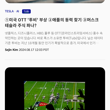
TESLA
AI
TUBI
①미국 OTT '투비' 부상 ②애플의 동력 찾기 ③머스크
테슬라 주식 파나?
넷플릭스, 디즈니플러스, HBO, 훌루 등 OTT(온라인스트리밍서비스) 홍수 속
약진하는 곳이 있습니다. 바로 폭스가 소유한 투비(Tubi)입니다. 닐슨 데이터
기준 투비는 지난 18개월 동안 인기가 폭발적으로 증가, 미국에서 인기
스트리밍 서비스로 자리매김했습니다. 투비는 6월 시청시간에서
Sejin Kim
2024.08.17 12:03 PDT
애플티비플러스, 파라마운트플러스, 피콕 등을 꾸준히 앞질렀고,
디즈니플러스와 비슷한 수준입니다. 투비보다 시청시간이 긴 곳은 유튜브,
넷플릭스, 아마존, 훌루였죠. 투비는 10년 된 스트리밍 기업입니다. 2020년
폭스가 4억4000만달러에 인수했죠. 이후 성장세에 래클런 머독 폭스
최고경영자(CEO)는 실적발표 시 투자자콜에서 투비를 언급하는 것으로
알려졌죠.투비 사용자층은 50대 이상, 흑인이 많습니다. 닐슨에 따르면 6월
투비 시청자의 절반 이상이 50세 이상입니다. 시청자 46%는 흑인으로
유일하게 흑인 시청자 비율이 백인 시청자보다 높은 OTT였습니다. 흑인
시청자 점유율은 평균적으로 20%죠. 👉 '오래된 콘텐츠, 스타 없음, 저예산
콘텐츠' 강점으로투비의 부상 비결은 무료, 상대적으로 저렴한 콘텐츠 조달비,
특정 사용자 공략이 꼽힙니다. 1. 투비는 다른 스트리밍 사와는 달리 무료로
운영합니다. 특히 계정 없이 사용할 수 있어 사용자들의 진입장벽이 낮죠. 로쿠,