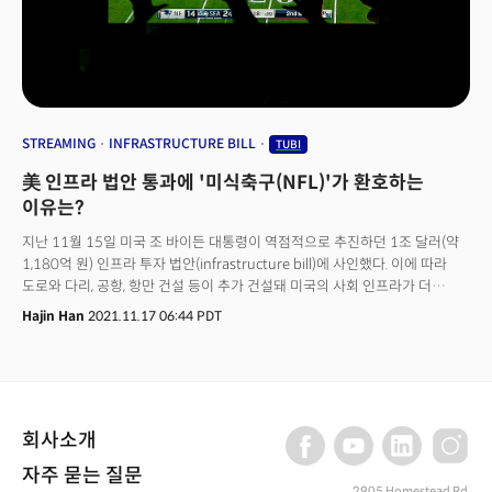
플루토 등과 유사하죠. 2. 대형 오리지널 콘텐츠를 제작하거나 프리미엄
스포츠 중계권을 사오는 대신 오래된 프로그램과 영화를 저렴한 가격에
구입해 공급 비용을 낮췄습니다. 인기 프로그램으로는 1970년대 시리즈물
콜롬보(Columbo), 2000년대 제작된 ‘에브리바디 헤이츠 크리스’ 등이
있습니다. 오리지널 콘텐츠는 저예산으로 제작합니다. 2017년 제작물
‘벨로치파스톨(VelociPastol)’은 3만5000달러로 제작된 공포-코미디 영화죠.
3. 하지만 핵심 수익모델인 광고 사업이 아직 수익성을 입증하지 못한 점은
STREAMING
INFRASTRUCTURE BILL
TUBI
과제입니다. 이에 회사는 OTT 산업의 치열한 경쟁과 디즈니플러스 등 타사
美 인프라 법안 통과에 '미식축구(NFL)'가 환호하는
가격 인상 기조가 회사에 이점으로 작용할 것이라고 강조했죠. 안잘리 수드
투비 CEO는 “회사가 더 큰 규모에 도달하기 위해 계속 투자하고 있다”면서
이유는?
"우리의 수익성 부족은 의식적인 선택"이라고 강조했죠. 놀런 애널리스트는
지난 11월 15일 미국 조 바이든 대통령이 역점적으로 추진하던 1조 달러(약
지난 해 매출액은 9억달러로 2022년 7억7500만달러 대비 증가했다고
1,180억 원) 인프라 투자 법안(infrastructure bill)에 사인했다. 이에 따라
추정했습니다. 팀 놀런 맥쿼리 애널리스트는 뉴욕타임스(NYT)에 "사람들이
도로와 다리, 공항, 항만 건설 등이 추가 건설돼 미국의 사회 인프라가 더
평소에 보지도 않을 오래된 작품을 무작위로 찾는 장소"라면서 "사람들이
고도화될 것으로 보인다. 인프라 투자 법안 통과로 또 다른 수혜 산업이
항샹 TV를 켜두었는데 이제는 투비를 틀어놓는다"고 진단했습니다. 니콜
Hajin Han
2021.11.17 06:44 PDT
주목받고 있다. 바로 미디어 분야다. 미 행정부에 따르면 인프라 법안에는 미국
파를라피아노투비 마케팅총괄은 "오래된 콘텐츠, 스타 없음, 저예산 영화 등
전역에 광대역 인터넷 통신망을 구축하는 비용 650억 달러(76조 7,600억
사람들이 우리의 약점이라고 생각한 것을 강점으로 삼았다"면서 "디즈니는
원)가 포함됐다.원격 교육, 의료 등에 필수인 인터넷 구축 비용도 인프라 투자
우리 팀의 100배 정도고 예산은 상상을 초월한다. 반면 우리는 제약이 있기
범위에 포함됐다.이에 따라 미국 전 지역에 초고속 인터넷 망(high-speed
때문에 승리했다"고 말했습니다.
Internet)이 깔리게 됐다. 현재 미국 농촌 인구 최대 3분의 1은 여전히 전화망
회사소개
(dial-Up)을 통해 인터넷에 접속하고 있다. 도시 등에 거주하는 많은 저소득
가정도 광대역 통신망 이용과 관련한 정부 보조금을 받을 수 있다.인터넷은
자주 묻는 질문
팬데믹 이후 집에 고립됐던 미국인들의 기본권 행사에 필수 서비스가 됐다.
2905 Homestead Rd,