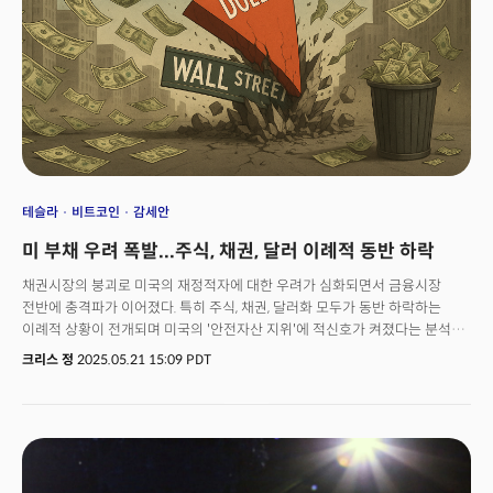
50억 달러 규모의 델 서버를 구매하기로 한 것으로 알려졌을 만큼 시장에서의
신뢰도는 높다. 특히 기업고객 부문은 전 분기 대비 두 자릿수 성장을 이어가고
있어 이제 겨우 성장 초기 단계라는 주장이 제기된다.
테슬라
비트코인
감세안
미 부채 우려 폭발...주식, 채권, 달러 이례적 동반 하락
채권시장의 붕괴로 미국의 재정적자에 대한 우려가 심화되면서 금융시장
전반에 충격파가 이어졌다. 특히 주식, 채권, 달러화 모두가 동반 하락하는
이례적 상황이 전개되며 미국의 '안전자산 지위'에 적신호가 켜졌다는 분석이
제기됐다. 트리거가 된 것은 부진한 미국채에 대한 수요였다. 160억 달러
크리스 정
2025.05.21 15:09 PDT
규모의 미 국채 경매에서 투자자들의 냉담한 반응이 나타나며 20년물 국채
경매는 2020년 재도입 이후 최고 수준인 5% 쿠폰금리를 기록했다. 이에
장기물 중심으로 매도 압력이 집중되면서 30년물 국채 수익률은 단 하루 만에
10bp 이상 급등했다.주식시장도 직격탄을 맞았다. S&P500 지수는 1.6%
급락하며 한 달 내 최대 하락폭을 기록했고, 다우존스 산업평균지수(-1.9%)와
나스닥 100 지수(-1.3%)도 일제히 하락했다. 달러 지수 역시 0.3% 하락하며