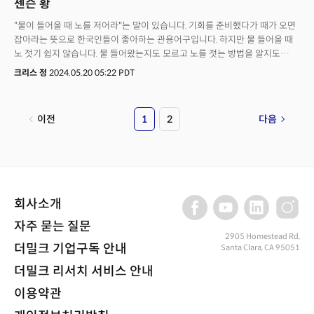
젠슨 황
"물이 들어올 때 노를 저어라"는 말이 있습니다. 기회를 준비했다가 때가 오면
잡아라는 뜻으로 한국인들이 좋아하는 관용어구입니다. 하지만 물 들어올 때
노 젓기 쉽지 않습니다. 물 들어왔는지도 모르고 노를 젓는 방법을 알지도
못하기 때문입니다. 비전(인사이트)이 없으니 때를 놓치고, 평소 훈련을 하지
크리스 정
2024.05.20 05:22 PDT
않으니 물이 들어와도 젓지 못하고 오히려 좌초되기 쉽습니다. '때'를 만나는
것은 '투자의 현인' 워런 버핏도 힘들어합니다. 그래서 물이 없어도 노를 젓고
있어야 합니다. 물이 들어올 때 노를 젓기 시작하면 이미 늦는
이전
1
2
다음
경우도 많습니다. 물이 다 찬 후에야 노를 젓기 시작한 사람과 이미 젓고 있던
사람과의 차이는 큽니다. 투자도 마찬가지라고 생각합니다. 물이 없는 시기,
아무 움직임도 없고 과연 내가 제대로 하고 있는지 의구심이 들지만 계속하고
있다 보면 어느새 물은 들어와 있습니다. 대부분 사람들은 물이 다 차기
시작해야 투자를 시작하며 여기저기 묻고 노를 어떻게 젓는지 알아보기
시작합니다. 하지만 이미 그때는 늦습니다. 마른땅에 노를 저어보지 않으면
회사소개
어떻게 물이 찼을 때 노를 저어야 하는지 알 수 없기 때문입니다.
자주 묻는 질문
2905 Homestead Rd,
더밀크 기업구독 안내
Santa Clara, CA 95051
더밀크 리서치 서비스 안내
이용약관