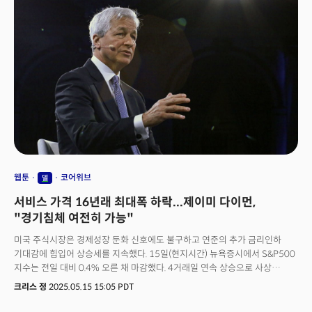
주요 통화 대비 전면 약세를 보였다.월가는 채권시장의 붕괴로 시작된 이번
하락이 무디스의 미국 신용등급 하락에서부터 시작됐다는 분석이다. 존스
트레이딩의 마이클 오루크 수석 시장전략가는 "부진한 20년물 경매가
추가적인 매도세를 촉발했다"며 "무디스의 신용등급 강등을 시작으로 이번 주
내내 이어진 테마"라고 분석했다.미국의 재정적자 규모를 더 확대할 것으로
전망되는 감세안 역시 채권시장에는 공포로 다가왔다. 백악관은 공화당에
대한 압박 수위를 높이며 의원들에게 트럼프 대통령의 세금 법안을 신속히
통과시킬 것을 강력 촉구했다. 백악관은 이 법안 처리 실패가 "궁극적인
배신"이 될 것이라는 강경한 입장을 표명했다.10년물 미 국채 수익률은 10bp
상승한 4.59%를 기록하며 금리 상승 압력이 중장기물로 확산되는 양상이다.
불확실한 경제 전망 속에 투자자들의 헤지 수요가 급증하고 있다. 특히
연말까지 장기 국채 금리 상승에 베팅하는 포지션이 급증했다. 골드만삭스와
JP모건을 비롯한 월가 주요 투자은행들은 국채 수익률 전망치를 일제히 상향
웹툰
코어위브
델
조정했다.
서비스 가격 16년래 최대폭 하락...제이미 다이먼,
"경기침체 여전히 가능"
미국 주식시장은 경제성장 둔화 신호에도 불구하고 연준의 추가 금리인하
기대감에 힘입어 상승세를 지속했다. 15일(현지시간) 뉴욕증시에서 S&P500
지수는 전일 대비 0.4% 오른 채 마감했다. 4거래일 연속 상승으로 사상
최고치에서 불과 4% 떨어진 수준까지 회복했다. 다우존스 산업평균지수는
크리스 정
2025.05.15 15:05 PDT
0.65% 상승했고, 나스닥 100 지수는 보합세를 기록했다.국채시장에서는
단기물을 중심으로 전 구간에서 수익률이 하락했다. 10년 만기 국채수익률은