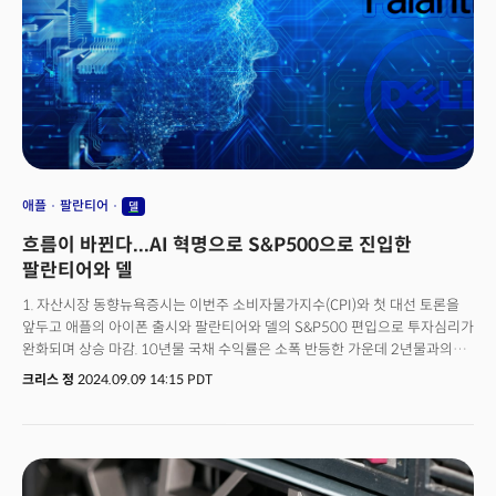
애플
팔란티어
델
흐름이 바뀐다...AI 혁명으로 S&P500으로 진입한
팔란티어와 델
1. 자산시장 동향뉴욕증시는 이번주 소비자물가지수(CPI)와 첫 대선 토론을
앞두고 애플의 아이폰 출시와 팔란티어와 델의 S&P500 편입으로 투자심리가
완화되며 상승 마감. 10년물 국채 수익률은 소폭 반등한 가운데 2년물과의
장단기 금리차 역전 해소 상태는 유지. 수익률 곡선의 정상화가 진행.
크리스 정
2024.09.09 14:15 PDT
국제유가는 투자심리 완화 및 멕시코만에서의 허리케인 가능성으로 인한 미
정유 능력 제한 가능성에 상승 전환. 2. 유럽 및 연준 금리인하 전망
유럽중앙은행(ECB)은 6월의 첫 금리인하에 이어 이번주 두 번째로
금리인하를 단행할 가능성. 블룸버그 이코노믹스는 서비스 인플레이션
고착화로 인해 ECB가 6월과 9월 이후 12월까지 총 세번의 금리인하를