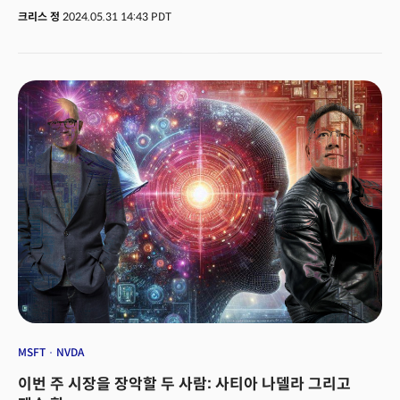
인텔이 파운드리 사업부를 분리하고 새로운 공장 설립 계획을 폐기하는 등
상승세를 기록했고 다우지수 역시 1.5%가 올라 11월 이후 가장 강력한
크리스 정
2024.05.31 14:43 PDT
구조조정을 고려하고 있다는 소식. 인텔은 8월 초 배당금을 중단하고 약 15%
모습을 연출했다. 투자심리 회복에 일조한 것은 인플레이션의 완화
의 인력을 감축. 델(DELL): 컴퓨터 제조업체 델 테크놀로지는 AI 최적화
시그널이었다. 연준이 주목하는 지표로 인식되는 개인소비지출(PCE)
서버에 대한 수요 증가로 매출과 이익 전망을 상향 조정. 델의 2분기 매출과
물가지수는 핵심 물가가 월가 추정치를 소폭 하회하며 금리와 달러의 약세를
이익은 모두 예상을 상회. 룰루레몬(LULU): 룰루레몬은 소비자들이 선택적
이끌었다. 국채금리는 10년 만기 수익률이 4.50%로 하락했고 달러 지수 역시
소비를 하며 북미 지역에서 수요가 둔화, 연간 매출과 이익 전망치를 하향
약세로 전환, 12월 이후 처음으로 월간 손실을 기록했다. 인플레이션을 조정한
조정했지만 예상보다 나은 실적을 보고하며 4.2% 상승.
소비 지출이 0.1% 감소하며 수요가 냉각되고 있다는 시그널 역시 연준의
금리인하를 앞당길 수 있다는 기대로 작용했다. 전반적으로 긍정적인
지표에도 월가는 조심스러웠다. 4월 PCE 데이터가 시장에는 환영받는
지표였지만 경제의 너무 빠른 둔화는 기업 이익을 감소시킬 수 있다는 우려
때문이었다. 하지만 소비자 지출이 감소하면서 인플레이션 압력이 완화되고
연준이 이에 대응해 금리를 9월부터 인하할 수 있다는 기대는 더 커졌다. 다만
최근 일부 기술주의 강세가 광범위한 시장을 압도하면서 나타난 시장의
건전성 문제는 잠재적 리스크로 평가됐다. 일부 월가 애널리스트는 과도하게
스트레치된 것으로 보이는 반도체 업체를 중심으로 여름부터 조정이 시작될
가능성이 있다고 경고했다.
MSFT
NVDA
이번 주 시장을 장악할 두 사람: 사티아 나델라 그리고