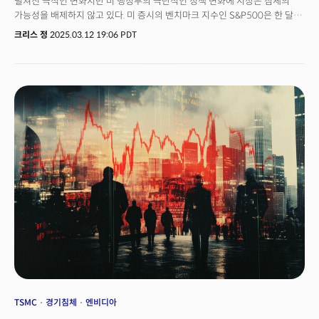
펼쳐진 극적인 변화지만 미 행정부의 극단적인 정책 변화에 시장은 침체의
가능성을 배제하지 않고 있다. 미 증시의 벤치마크 지수인 S&P500은 한 달
만에 조정 영역으로 진입했고 성장주의 기수인 나스닥은 13%가 넘게
크리스 정
2025.03.12 19:06 PDT
하락하며 충격적인 폭락장을 연출하고 있다. 특히 지금까지 시장을 이끌었던
'매그니피센트 7'의 대형 성장주가 무너지면서 시장의 중심축이 다시 '가치
(Value)'로 이동하고 있다. 실제 모닝스타에 따르면 2025년 초 미국
증시에서는 그간 강세장을 주도했던 대형 기술주와 성장주에서 자금이
빠져나와 배당주로 유입되는 현상이 뚜렷해지고 있다는 분석이다.
TSMC
경기침체
엔비디아