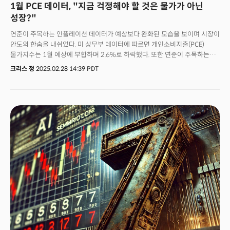
1월 PCE 데이터, "지금 걱정해야 할 것은 물가가 아닌
성장?"
연준이 주목하는 인플레이션 데이터가 예상보다 완화된 모습을 보이며 시장이
안도의 한숨을 내쉬었다. 미 상무부 데이터에 따르면 개인소비지출(PCE)
물가지수는 1월 예상에 부합하며 2.6%로 하락했다. 또한 연준이 주목하는
근원 물가 데이터 역시 12월의 2.9%에서 2.6%로 크게 떨어지며 4년 만에
크리스 정
2025.02.28 14:39 PDT
가장 낮은 수준으로 완화됐다. 1월 소비자물가지수(CPI)가 시장의 예상을
크게 웃돌며 인플레이션에 대한 우려를 낳았지만 광범위한 물가는 크게
움직이지 않은 것으로 나타났다. 이는 결과적으로 연준의 금리인하에 대한
기대를 끌어올리는 기폭제가 됐다. 로버트 루지렐로 브레이브 이글
자산운용의 투자전략가에 따르면 "추가 금리인하는 아직 몇 달 더 남았지만
이번 보고서로 올해 한 두 번의 금리인하 전망이 가능하게 됐다"며
인플레이션이 과거의 문제로 데이터가 계속 개선될 것으로 전망했다.