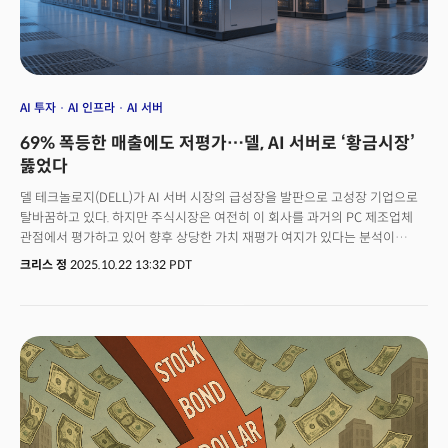
취해야 할 포지션을 제시합니다.
AI 투자
AI 인프라
AI 서버
69% 폭등한 매출에도 저평가…델, AI 서버로 ‘황금시장’
뚫었다
델 테크놀로지(DELL)가 AI 서버 시장의 급성장을 발판으로 고성장 기업으로
탈바꿈하고 있다. 하지만 주식시장은 여전히 이 회사를 과거의 PC 제조업체
관점에서 평가하고 있어 향후 상당한 가치 재평가 여지가 있다는 분석이
제기됐다.실제로 델의 사업 구조는 빠르게 변하고 있다. AI 인프라 부문의
크리스 정
2025.10.22 13:32 PDT
수요를 보여주는 2분기 인프라솔루션그룹 매출은 168억 달러로 전년 동기
대비 44% 급증했다. 이 중 서버 및 네트워킹 부문은 69%나 성장하며 AI 서버
수요가 폭발적으로 매출 증가세를 이끌고 있음을 시사했다. 숫자로 보면 델의
성장성은 더 명확해진다. 델은 올해 AI 서버 매출만 200억 달러를 넘어설
것으로 전망했다. 시장의 분위기는 더 긍정적이다. 그랜드뷰 리서치에 따르면
전 세계 기업들은 이미 AI 서버에만 연간 1000억 달러 이상을 쓰고 있고
시장은 2030년까지 연평균 39% 성장해 8540억 달러 규모가 될 전망이라는
분석이다. 델은 휴렛 팩커드 엔터프라이즈와 슈퍼 마이크로 컴퓨터, 레노보와
함께 AI 서버 시장의 선두권을 형성하고 있다. 실제로 일론 머스크의 xAI가