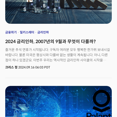
두드러지게 나타남. 고용시장이 견고하게 유지되고 있고 인플레이션은
완고하게 유지되고 있어 연준의 통화정책, 즉 금리인하 속도가 이전과 비교해
더 둔화될 가능성이 높다는 분석. 10월의 PCE 보고서는 연준의 점진적
금리인하 접근 방식을 지지하고 있어 금리인하를 서두르지 않을 것으로 전망.
금리인하 기대감이 낮아지면서 시장의 변동성 확대. 한편 실질 소비자 지출은
0.1% 증가로 둔화되며 9월의 0.5%에서 하락. 실질 가처분 소득은 0.4%
증가하며 1월 이후 가장 큰 상승폭 기록. 💡 소득과 저축률의 증가는 연말
금융위기
밀키스레터
금리인하
쇼핑시즌의 소비 회복 가능성을 열어두는 긍정적 신호인 반면 높은 생활비와
2024 금리인하, 2007년의 9월과 무엇이 다를까?
신용 위험은 소비 심리의 지속 가능성을 위협하고 있어 주목. 3. 골드만삭스,
"트럼프 관세 정책은 에너지에 심각한 영향 미칠 것"트럼프 당선인이 미 최대
즐거운 추석 연휴가 시작됩니다. 구독자 여러분 모두 행복한 한가위 보내시길
무역국인 멕시코와 캐나나에 25%의 관세를 위협한 가운데 골드만삭스는
바랍니다. 물론 미국은 평상시와 다를바 없는 생활이 계속됩니다. 아니, 다른
대다수의 월가 분석가들과 반대로 "심각한 영향"을 경고. 골드만은 미국 정유
점이 하나 있겠군요. 이번주 우리는 역사적인 금리인하 사이클의 시작을
공정의 약 25%에 해당하는 원유를 캐나다와 멕시코가 공급한다고 밝히며
보게됩니다. 2020년 이후 4년 만이고 팬데믹의 긴급 정책전환을 제외한다면
크리스 정
2024.09.16 06:03 PDT
관세가 시행될 경우 미 소비자, 정유사에 큰 영향을 미칠 것으로 전망. 미
제대로 된 연준의 금리인하 사이클은 2007년 이후 처음인
정유사는 캐나다 및 멕시코산 원유에 맞게 설계되어 대체 공급이 어렵고
셈입니다. 2007년과 2024년은 무엇이 다를까요?
관세가 원유 가격 상승을 초래, 경제 전반의 인플레이션 압력이 가중될 것으로
전망. 💡 골드만은 25% 관세가 연료비 상승과 에너지 부문의 혼란을 초래할
것으로 경고했으나 이번 관세 위협은 정치적 압박 수단일 가능성이 높다고
평가. 다만 정책 불확실성으로 인해 시장 참여자들에게는 부정적 영향을 미칠
가능성이 있다고 분석.