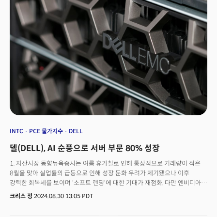
시행할 것으로 전망. 한편 미국은 부진한 고용 보고서를 소화하는 가운데
시장은 9월 연준이 25bp(0.25% 포인트) 수준의 점진적인 금리인하를
시작할 것으로 전망. CME 페드워치에 따르면 투자자들은 다음주 연준이
25bp 인하 가능성에 약 73%, 50bp 인하 가능성에 27% 베팅. 3. 애플
아이폰 16 공개 이벤트 애플(AAPL)이 신제품을 발표하는 가을 'It's
Glowtime' 이벤트를 시작. 이번 행사를 통해 AI 기능이 포함된 아이폰16이
공개될 것으로 전망. 일반적으로 애플의 아이폰 출시 이벤트와
프레젠테이션은 주가에 큰 영향을 끼치지 못하지만 이번에는 사상 최초로
AI가 탑재되는 만큼 수익화 기회에 대한 업데이트나 AI 이니셔티브에 대한
발표가 변화를 줄 수 있을 것으로 전망. 월가는 인공지능 기능이 추가된
아이폰으로 인해 2025년 판매가 증가할 것으로 전망. 댄 아이브스, 웨드부시
애널리스트는 "쿠퍼티노 역사상 가장 큰 업그레이드 주기가 시작될 것.'이라
전망. 4. 카말라 해리스 vs 도널드 트럼프 첫 TV 토론 10일(현지시각)
필라델피아 국립헌법센터에서 카말리 해리스 부통령과 도널드 트럼프 전
INTC
PCE 물가지수
DELL
대통령의 첫 TV 대선 토론. 미 동부시각 오후 9시에 ABC 뉴스가 진행하며 미
델(DELL), AI 순풍으로 서버 부문 80% 성장
전역에서 NBC와 CBS 등을 통해서도 방송이 될 예정. 시장은 토론 결과에 따라
특정 산업, 특히 트럼프와 바이든 토론 이후 메디케어 어드밴티지에 대한
1. 자산시장 동향뉴욕증시는 여름 휴가철로 인해 통상적으로 거래량이 적은
기대감으로 보험사 주가가 급등한 만큼 보험사나 은행주, 혹은 암호화폐가
8월을 맞아 실업률의 급등으로 인해 성장 둔화 우려가 제기됐으나 이후
영향을 받을 수 있을 것으로 전망. 5. 개별주 현황 팔란티어(PLTR), 델
강력한 회복세를 보이며 '소프트 랜딩'에 대한 기대가 재점화. 다만 엔비디아와
테크놀로지(DELL): S&P글로벌은 지난 금요일(6일, 현지시각) 팔란티어와 델
슈퍼 마이크로 컴퓨터가 AI 투자 붐의 지속성에 대한 의문을 제기하며
크리스 정
2024.08.30 13:05 PDT
테크놀로지를 S&P500 지수에 편입할 것임을 발표하며 주가는 모두 6% 이상
기술주는 부진. 다우지수와 S&P500은 8월 각각 1.2%와 1.3% 상승했으나
급등. 애플(AAPL): 애플은 신제품을 발표하는 연례 가을 제품 이벤트에서
나스닥은 0.5% 미만의 하락세를 기록. 2. 유럽 인플레이션 데이터에 사상
새로운 세대의 아이폰16을 공개할 전망. 보잉(BA): 보잉이 노조와 임금을 최대