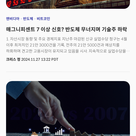
엔비디아
반도체
비트코인
매그니피센트 7 이상 신호? 반도체 무너지며 기술주 하락
1. 자산시장 동향 및 주요 경제지표 지난주 마감된 신규 실업수당 청구는 4월
이후 최저치인 21만 3000건을 기록, 전주의 21만 5000건과 예상치를
하회하며 견고한 고용시장이 유지되고 있음을 시사. 지속적으로 실업수당을
청구하는 장기 실업자는 190만 7000명으로 전주의 189만 8000명에서
크리스 정
2024.11.27 13:22 PDT
증가하며 지난해 11월 이후 최고치로 상승. 프랑스는 정치적 혼란과 재정적자
우려로 시장 신뢰가 저하되며 독일 대비 10년물 국채 스프레드가 2012년
이후 최고치로 급등. 유럽 재정위기 재현 우려 증폭. 3분기 미 국내총생산
(GDP)은 2.8%로 기존 추정치와 동일. 소비자 지출은 3.5% 증가하며 성장
견인. 비거주 투자와 정부 지출이 강세를 보인 반면 주거 투자는 -5%로 하락.
일본은행(BOJ)의 금리인상 가능성에 대한 기대로 엔화 강세. 엔화 강세는
일본 경제에 대한 기대보다는 금리인상 기대에 기반. 미 달러는 엔화 강세에
밀리며 약세 전환. 2. PCE 인플레이션, 완고하게 유지되며 연준의 금리인하
사이클 둔화 시사 연준이 선호하는 개인소비지출(PCE) 핵심 물가는 전년 대비
2.8% 상승하며 연준의 2% 목표치를 상회. 전월 대비 기준은 0.3% 상승하며
고착화 가능성을 시사. 상품 가격은 큰 변동이 없었던 반면 서비스 가격이
0.4%가 증가하며 상승의 주요 원인. 특히 비주거용 서비스 부문의 상승세가