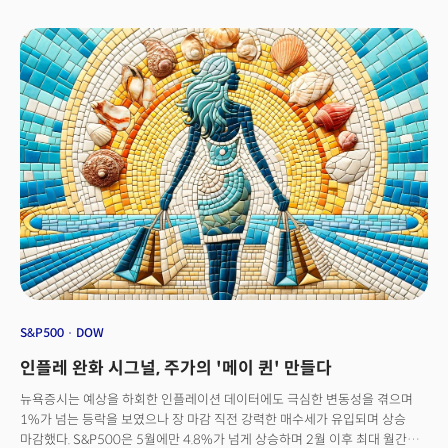
최고가 유로존의 소비자물가지수(CPI)는 8월에 전년 대비 2.2%가 상승하며
25% 올리는 인상안에 잠정적 합의하며 파업을 피할 가능성이 높아졌다는
7월의 2.6% 상승에서 크게 둔화. 유로존 인플레이션의 둔화 소식에
평가. 또한 새로운 항공기 생산을 미 태평양 북서부 지역에서도 진행할 계획을
금리인하에 대한 기대가 강화되며 범유럽 지수인 Stoxx600은 사상 최고가
포함. 합의가 거부될 경우 이번 금요일(13일, 현지시각) 자정 파업 재개.
경신. 3. 개인소비지출(PCE) 데이터 및 정책 전망연준이 정책 결정에 선호하는
엔비디아(NVDA): 지난주 무려 14%가 폭락하며 가장 큰 충격을 받았던 AI
인플레이션 지표인 핵심 PCE 물가지수는 7월 전년 대비 2.6%가 오르며
최대 수혜주 엔비디아는 투자심리가 회복되며 장전 거래에서 1% 이상 회복.
전월과 동일하게 유지. 다만 월가 추정치였던 2.7%는 하회.개인 소득은 전월
코인베이스(COIN): 비트코인은 주말에 5만 2605달러까지 하락한 후
대비 0.3%가 오르며 전월의 0.2%에서 소폭 상승. 개인 지출은 전월 대비
투자심리가 완화되며 소폭 회복. 미 최대 크립토 거래소인 코인베이스는 장전
0.5%가 오르며 전월의 0.3%에서 소폭 상회, 예상 부합. 인플레이션이 연준의
거래에서 3% 이상 상승 출발.
목표치에 근접함에 따라 연준의 정책 목표에 대한 포커스가 물가에서
고용시장으로 전환될 것으로 전망. 연방 기금금리 선물 시장은 9월 한 번의
금리인하(25bp) 가능성을 100% 반영중이며 올해까지 총 3~4번의
금리인하가 단행될 것으로 전망. 4. 금리인하 사이클에 따른 월가
전망웰스파고는 금리인하 사이클이 미국 경제의 침체 없이 진행될 경우 대형
은행주들이 강세를 보일 것으로 전망. 역사적으로 첫 금리인하 후 1~2주 동안
은행 주식이 약 6% 수준의 약세를 보이지만 이후 3개월 동안 S&P500
지수를 약 10% 초과하는 성과를 기록. 5. 개별주 현황알리바바(BABA): 중국
규제 당국이 알리바바에 대해 2021년 반독점 조사로 시작된 지난 3년간의
S&P500
DOW
규제 '정비' 과정을 완료했다고 발표한 후 주가는 4% 상승. 울타뷰티(ULTA):
인플레 완화 시그널, 주가의 '메이 퀸' 만들다
화장품 및 뷰티 리테일러 울타뷰티는 2분기 실적이 예상이 미치지 못하면서
프리마켓에서 8% 이상 급락. 이는 4년 만에 첫 실적 미스로 워런 버핏의
뉴욕증시는 예상을 하회한 인플레이션 데이터에도 극심한 변동성을 겪으며
버크셔 해서웨이가 2분기에 울타뷰티에 약 2억 6600만 달러를 투자한 이후
1%가 넘는 등락을 보였으나 장 마감 직전 강력한 매수세가 유입되며 상승
주가가 잠시 상승했으나 올해 약 25% 하락. 인텔(INTC): 블룸버그에 따르면
마감했다. S&P500은 5월에만 4.8%가 넘게 상승하며 2월 이후 최대 월간