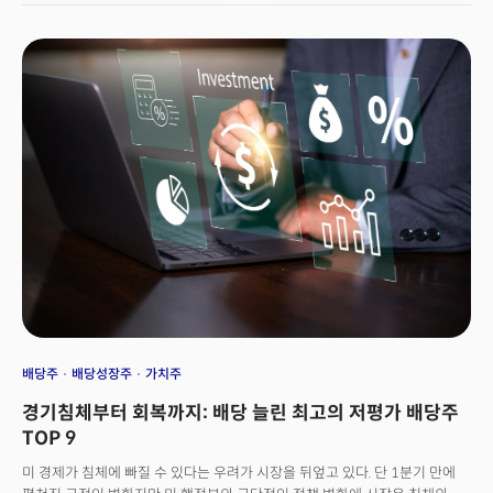
전일 대비 9bp 급락한 4.44%로 마감했다. 30년물 국채는 대형 거래로
일시적으로 5% 근처까지 치솟았다가 하락 전환했다.달러지수는 주요 통화
대비 0.2% 하락했다. 원유는 도널드 트럼프 대통령이 미국과 이란이 핵
프로그램을 둘러싼 협상에서 진전을 보이고 있다고 언급하면서 급락했다.
경제지표들은 성장 둔화와 함께 물가 역시 안정화되고 있음을 시사했다. 미국
생산자물가지수(PPI)가 5년 만에 최대 폭으로 하락했고, 소매판매 증가율도
현저히 둔화됐다. 제조업 생산은 6개월 만에 처음 감소했고, 뉴욕주 제조업이
다시 위축됐으며 주택건설업체 신뢰도도 급락했다.한편 JP모건의 제이미
다이먼 CEO는 관세 여파로 경기침체가 여전히 가능하다고 경고했다. 아폴로
글로벌 매니지먼트의 짐 젤터 사장은 블룸버그 TV 인터뷰에서 트럼프
행정부의 최근 관세 유예와 중국과의 긴장 완화를 "거시적 정치적
전환점"이라고 평가하며 "경기침체 확률이 30%에서 70-80%로 올랐다가
현재는 50% 미만"이라고 밝혔다.
배당주
배당성장주
가치주
경기침체부터 회복까지: 배당 늘린 최고의 저평가 배당주
TOP 9
미 경제가 침체에 빠질 수 있다는 우려가 시장을 뒤엎고 있다. 단 1분기 만에