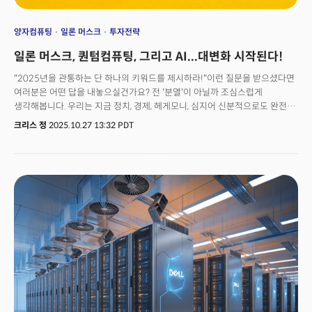
양자컴퓨팅
일론 머스크
투자전략
일론 머스크, 퀀텀컴퓨팅, 그리고 AI...대변화 시작된다!
"2025년을 관통하는 단 하나의 키워드를 제시하라!"이런 질문을 받으셨다면
여러분은 어떤 답을 내놓으실건가요? 전 '분열'이 아닐까 조심스럽게
생각해봅니다. 우리는 지금 정치, 경제, 헤게모니, 심지어 신분적으로도 완전히
분열된 시대를 살아가고 있습니다. 이 복잡성 속에서 우린 방향을 잃고
크리스 정
2025.10.27 13:32 PDT
있습니다. 자산시장도 마찬가지입니다. 주식시장은 GDP 대비 역사적 고점을
경신했지만 고용은 침체되고 인플레이션은 끈질기게 버티고 있습니다. 금리
경로는 불확실해지고 있고 지적학적 긴장은 자본주의의 근간을 흔들며 자본의
흐름을 왜곡하고 있습니다. 하지만 이런 혼돈 속에서도 질서는
형성됩니다. 올해 더밀크가 제시한 세 가지 투자의 축이었던 'AI 인프라의
확장과 귀금속 원자재의 슈퍼 사이클, 그리고 마지막으로 전략자산의
국가자본주의화는 단순한 테마가 아닌 자본이 이동하는 방향성과 부의 은밀한
권력 재편 구조를 시사합니다. 지난 주 시장은 이 세 축이 더 이상 '예측'이 아닌
'현실'임을 다시 한번 증명했습니다. 테슬라는 플랫폼 전환의 진통을 실적을
통해 보여줬고 델은 AI 서버로의 기업가치를 재정의 받고 있으며 미국 정부는
양자 컴퓨팅을 새로운 전략자산으로 편입시켰습니다. 이 브리핑은 '왜 지금 이
세 가지인가'에 대한 구조적 해답을 제시합니다. 표면의 뉴스를 넘어 자본과
권력이 재배치되는 매커니즘을 읽어냅니다. 그리고 그 흐름속에서 투자자가