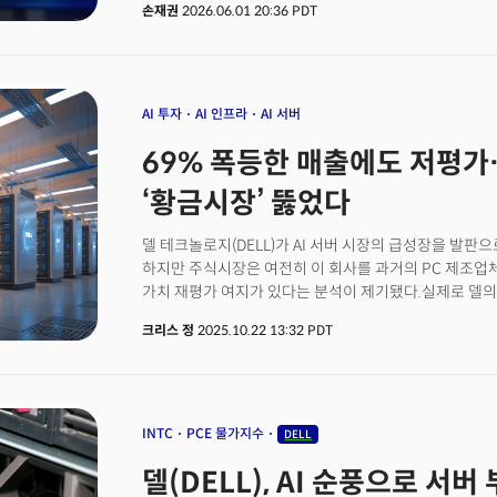
손재권
2026.06.01 20:36 PDT
시간짜리 발표의 맨 앞자리에 칩 하나를 세웠다. 이름은 RTX 스
마이크로소프트, 레노버, 에이수스, MSI가 올가을 이 
내놓는다. 같은 무대에서 엔비디아는 중국 유니트리(Unit
데이터센터 설계 소프트웨어도 함께 공개했지만 이날의 
발표한 것은 더 빠른 노트북 칩이 아니라, 컴퓨터를 쓰는
AI 투자
AI 인프라
AI 서버
‘40년 패권’에 흔든다… 엔비디아 AI PC 시장 진출의 의
69% 폭등한 매출에도 저평가…
‘황금시장’ 뚫었다
델 테크놀로지(DELL)가 AI 서버 시장의 급성장을 발판
하지만 주식시장은 여전히 이 회사를 과거의 PC 제조업
가치 재평가 여지가 있다는 분석이 제기됐다.실제로 델의 
인프라 부문의 수요를 보여주는 2분기 인프라솔루션그룹 
크리스 정
2025.10.22 13:32 PDT
44% 급증했다. 이 중 서버 및 네트워킹 부문은 69%나
증가세를 이끌고 있음을 시사했다. 숫자로 보면 델의 성장성
매출만 200억 달러를 넘어설 것으로 전망했다. 시장의 
리서치에 따르면 전 세계 기업들은 이미 AI 서버에만 연간
2030년까지 연평균 39% 성장해 8540억 달러 규모가
INTC
PCE 물가지수
DELL
팩커드 엔터프라이즈와 슈퍼 마이크로 컴퓨터, 레노보와 
델(DELL), AI 순풍으로 서버
있다. 실제로 일론 머스크의 xAI가 50억 달러 규모의 