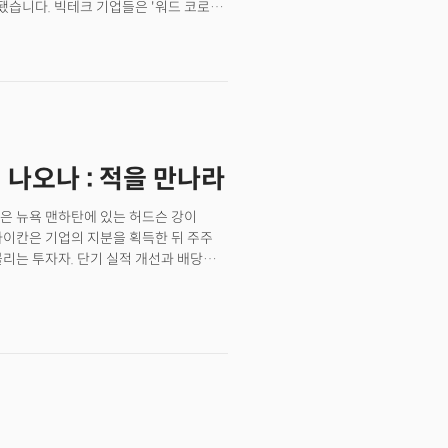
됐습니다. 빅테크 기업들은 '워드 코로나'
알려졌죠. 리서치 기업 브랜드에센스
지시각) CNBC에 따르면 구글은 직원
2년 49억달러에서 2029년 118억달러에
고 이를 시행하고 있습니다. 보도에
돈을 붓고 있습니다. 파운더스펀드
 지침에 따라 백신을 접종하라고
 회사인 콤파스패스웨이(Compass
 장기적으로 해고까지 할 예정이라고
틸(Peter Thiel)은 정신건강을 위한
지 않겠다는 건데요. 이에 앞서 식료품
Sciences)에 개인적으로 투자하고
로 한 코로나19 혜택을 중단하겠다고
연방보건자원서비스국(Health
수 없고, 예방접종을 받지 않고 회사
 데이터에 따르면 미국인 약 1억5800만명이
 나오나 : 적을 만나라
건강보험 할증료를 적용하겠다고
년 전 9500만명보다 증가한 수치죠.
율을 높이기 위해 인센티브과 교육
elocity Coaching)의 에드워드
방에 나선 겁니다. 여기에 애플도
 델은 뉴욕 맨하탄에 있는 허드슨 강이
하는 기업은 소수에 불과했지만, 현재는
르면 애플은 미국 내 모든 매장에서
아이칸은 기업의 지분을 획득한 뒤 주주
 년 전 실리콘밸리에서 사이키델릭에 관해
로 했습니다. 👉 빅테크, 12월 현재
리는 투자자. 단기 실적 개선과 배당
”면서 “다만 전문가의 도움 없이 강력한
차익을 남기는 걸로 유명하다.*기업명
자기파괴적인 행동에 빠지게 될 수
피스 출근 시기를 1월로 잡았으나, 이를
.저녁 식사 자리가 화기애애한 분위기는
을 세우고 있는데요. 우선 애플과
없었고 아이칸은 자기 자랑만 늘어 놓고
근무를 병행하는 하이브리드 방식을
 질문을 던졌다.“그래서, 계획이 대체
 주 2회 출근을, 3월부터는 매주 월,
약간의 두려움을 엿봤다.둘은 어떤 이유로
 1월 10일로 잡았던 사무실 복귀 일정을
 그걸 알기 위해서는 2013년 당시
해 유연한 근무 방식을 채택했습니다.
 자신이 대학교 1학년 때 기숙사 방에서
했고, 세일스포스 역시 가능한 한 대면
위해 노력하고 있었다. 고객의 개인화된
않고 있는데요. 이밖에 질로우는 여전히
PC 중심 기업에서 벗어나 서버와