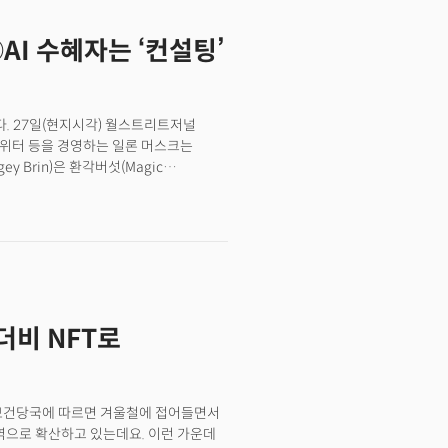
전쟁 시즌2가 시작됐다.
AI 수혜자는 ‘컨설팅’
. 27일(현지시각) 월스트리트저널
, 트위터 등을 경영하는 일론 머스크는
y Brin)은 환각버섯(Magic
스엑스와 페이스북(현 메타) 투자로
) 경영진은 아예 ‘사이키델릭
나타났죠. 사이키델릭 약물은 정신건강 장애,
통칭합니다. 케타민, 환각버섯
적이죠. 일반인에게는 치명적이거나
약국(FDA)의 사용 승인을 받지 않았기
WSJ는 일부 기업과 이사회가 이들이
더비 NFT로
 옮겨가는 것에 대해 우려하고 있다고
 않죠. 그러자 머스크 창업자는 해당
해 주는 항우울제(SSRI)는 사람들을
 선택”이라고 항변했습니다.👉 정신건강
 보건당국에 따르면 겨울철에 접어들면서
 최근 인식이 조금씩 변하고 있습니다.
역으로 확산하고 있는데요. 이런 가운데
se and Health)에 따르면 2020년