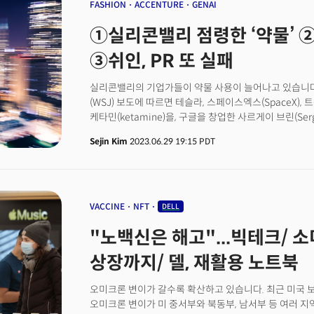
가량 성장할 것으로 점쳤다. 바야흐로 클라우드 컴퓨팅 
FASHION
ACCENTURE
GENAI
①실리콘밸리 점령한 ‘약물’ ②
③쉬인, PR 또 실패
실리콘밸리의 기업가들이 약물 사용이 늘어나고 있습니다
(WSJ) 보도에 따르면 테슬라, 스페이스엑스(SpaceX)
케타민(ketamine)을, 구글을 창업한 사르게이 브린(Serge
Mushroom)을 복용하는 것으로 알려졌습니다. 스페이
Sejin Kim
2023.06.29 19:15 PDT
유명한 벤처캐피털(VC) 파운더스펀드(Founders Fund
(Psychedelics)’ 콘셉을 가져와 파티를 연 것으로 
우울증 등의 치료를 보조하거나 기분전환을 위한 약물을 
(실로시빈), 리세르그산디에틸아미드(LSD) 등이 대표
과다복용, 중독 가능성이 작은 것으로 알려지지만, 식품의
VACCINE
NFT
DELL
때문에 안전성에 관한 자료가 현저히 부족합니다. 이에 
"노백신은 해고"...빅테크/ 소
개인적인 시간에 약물을 사용하는 것을 넘어 기업 문화로
전했습니다. 이들 기업은 직원들에게 마약 테스트를 하지
상장까지/ 델, 재활용 노트북
기사가 WSJ 온라인에 게재된 후 트위터에 “병원에서 처방
좀비처럼 만드는 일이 잦다”면서 “케타민 복용이 더 나은
오미크론 변이가 갈수록 확산하고 있습니다. 최근 미국
인력 부족. 환각제 시장 커지는 중사이키델릭은 미국에서
오미크론 변이가 미 중서부와 북동부, 남서부 등 여러 지
미국 전국약물사용실태조사(National Survey on Drug U