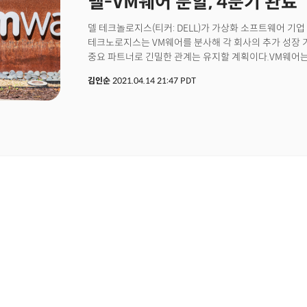
델-VM웨어 분할, 4분기 완료
재택근무를 고수하고 있고, 트위터, 스퀘어, 쇼피파이 
스토리지, 보안 소프트웨어, 소프트웨어 관리, 네트워킹 등
델 테크놀로지스(티커: DELL)가 가상화 소프트웨어 기업 
시행하기로 했습니다. 반면 넷플릭스, 리프트, 핀터레스트
기업으로 변신 중이었다. PC 사업은 여전히 전체 매출의
테크노로지스는 VM웨어를 분사해 각 회사의 추가 성장 
시점을 공지하지 않고 있으며, 에어비앤비는 내년 9월까
매출이 조금씩 늘고 있었다. 하지만 시장의 눈에 델은 
중요 파트너로 긴밀한 관계는 유지할 계획이다.VM웨어는
고수하기로 했습니다.
아이패드가 인기를 끌던 2010년대 초반은 PC 사업을 하
~120억 달러 상당의 현금 배당을 분배할 계획이다. 델이
쪼그라들었지만 한 때 20%에 육박했던 델의 PC 시장 점
김인순
2021.04.14 21:47 PDT
달러 정도다.
수준으로 줄었다. 2007년 30달러였던 주가는 9달러 밑
시장에서 자신의 회사가 버려진 것 같이 느껴졌다.하지만
수도 있는 법. 마이클 델은 델의 주식을 모두 인수해 비
구조를 바꿀 계획을 세웠다. 비상장 기업이 되면 분기 실
주주나 시장의 간섭 없이 장기적으로 기업의 체질이나 사
때문이다.2012년 8월부터 차근차근 상장 폐지 단계를 
암초를 만난 건 델의 상장 폐지 계획이 알려진 2013년 
먹이감이었다. 아이칸은 델의 상장 폐지 계획을 무산시
달려들었다. 아이칸은 매일 CNBC 등 각종 방송 매체에 
위한 것이라며 마이클 델을 공격했다. 때문에 창업자이자 
도움이 안된다는 여론이 형성되기도 했다. 마이클 델에게
있는 위기였다. 이 같은 아이칸의 만행을 참다 못한 델은
전화를 걸어 만나자는 의사를 타진했다. 변호사의 의견도
델은 아이칸을 직접 만나 그의 눈을 들여다보면서 그가 
흔쾌히 응했다. 그는 마이클 델이 협상을 하러 오는 건 
없이 걸어서 아이칸의 아파트를 찾아 갔다. 아무의 눈에도