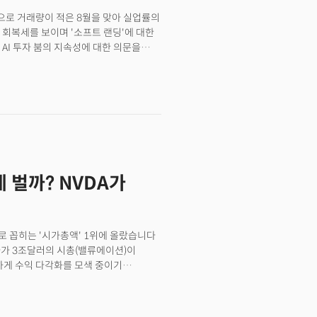
 분기 대비 두 자릿수 성장을 이어가고
으로 거래량이 적은 8월을 맞아 실업률의
 회복세를 보이며 '소프트 랜딩'에 대한
AI 투자 붐의 지속성에 대한 의문을
 1.2%와 1.3% 상승했으나 나스닥은
이터에 사상 최고가 유로존의 소비자물가지수
% 상승에서 크게 둔화. 유로존
 범유럽 지수인 Stoxx600은 사상
전망연준이 정책 결정에 선호하는
2.6%가 오르며 전월과 동일하게 유지.
 0.3%가 오르며 전월의 0.2%에서
0.3%에서 소폭 상회, 예상 부합.
 벌까? NVDA가
책 목표에 대한 포커스가 물가에서
은 9월 한 번의 금리인하(25bp)
하가 단행될 것으로 전망. 4. 금리인하
국 경제의 침체 없이 진행될 경우 대형
 꼽히는 '시가총액' 1위에 올랐습니다
하 후 1~2주 동안 은행 주식이 약 6%
디아가 3조달러의 시총(밸류에이션)이
약 10% 초과하는 성과를 기록. 5.
하게 수익 다각화를 모색 중이기
에 대해 2021년 반독점 조사로 시작된
드웨어와 소프트웨어를 끼워파는
는 4% 상승. 울타뷰티(ULTA):
프트웨어 및 시스템으로 확장하고 있는
이 미치지 못하면서 프리마켓에서 8%
습니다.엔비디아가 무서운 이유입니다.
 버크셔 해서웨이가 2분기에 울타뷰티에 약