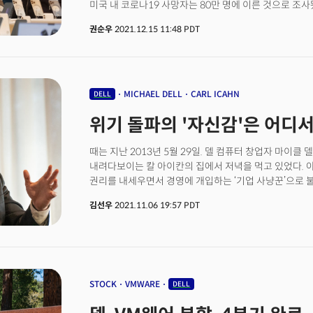
미국 내 코로나19 사망자는 80만 명에 이른 것으로 조사
140만명의 미국인이 처음으로 환각제를 시도한 것으로 
시대를 맞아 다양한 대응책을 내놓고 있는데요. 15일(현
(BrandEssence)에 따르면 환각제 시장의 가치는 202
권순우
2021.12.15 11:48 PDT
공지를 통해 백신 접종과 관련해 강력한 내부지침을 정하
이를 것으로 예상됩니다.이에 월스트리트는 이 산업에 
따르면 구글은 직원들에게 조 바이든 행정부의 행정명령
(Founders Fund)는 상업용 실로시빈 개발을 연구하는
공지했는데요. 만일 접종을 미룰 경우 임금을 삭감하고,
Pathways)의 지분을 소유하고 있습니다. 공동창업자 피터 
밝혔습니다. 더는 백신 접종 문제를 직원들의 자율에 맞기
사이키델릭을 개발하는 아타이라이프사이언스(Atai Life 
체인인 크로거도 백신 접종을 하지 않은 직원들을 대상으
MICHAEL DELL
CARL ICAHN
DELL
있죠.이 배경에는 정신건강 인력의 부족도 한몫합니다. 
밝혔습니다. 해당 직원들은 유급 코로나19 휴가를 받을 
Resources and Services Administration)의
위기 돌파의 '자신감'은 어디서
의료보험 플랜에 가입한 직원들의 경우 월 50달러의 
정신건강 서비스가 부족한 지역에 살고 있습니다. 이는 10
덧붙였습니다. 크로거는 그동안 직원들의 백신 접종 비
회사와 경영진의 적절한 약물 사용을 지원하는 벨로시티코칭(V
캠페인을 제공했으나 별다른 효과를 보지 못하자 다른 처
때는 지난 2013년 5월 29일. 델 컴퓨터 창업자 마이클
설리번 대표는 WSJ에 5년 전에는 약물 사용 지원을 원
대응책을 내놨습니다. 14일 월스트리트저널(WSJ)에 따
내려다보이는 칼 아이칸의 집에서 저녁을 먹고 있었다. 
고객사의 40%가 이를 원한다고 밝혔습니다. 그는 “수
고객과 직원들을 대상으로 '마스크 의무화' 정책을 시행하기
권리를 내세우면서 경영에 개입하는 ‘기업 사냥꾼’으로 불
이야기하는 것은 절대 금물이었지만, 지금은 크게 변했다
오피스 출근 정책은? 코로나19 팬데믹 사태가 2년간 지속하면서 기업들도 출근정책에 조금씩
확대에만 치중해 기업 주가를 끌어올린 뒤 팔아서 시세 
물질을 사용한 경우 일부 사람들은 자가치유가 아니라 
김선우
2021.11.06 19:57 PDT
변화를 주고 있습니다. 대부분의 빅테크 기업들은 당초 오
‘델’과 구분하기 위해 창업자는 모두 ‘마이클 델’로 표기
있다"고 강조했습니다.
무기한 연장하기로 하고 다양한 근무 옵션을 제공할 계획
아니었다. 아이칸의 부인이 손수 만든 미트 로프는 맛이 
마이크로소프트, 그리고 메타 플랫폼 등은 출근과 재택
있었다. 마이클 델은 기회를 보다가 처음부터 하고 싶었던
채택했습니다. 디인포메이션에 따르면 애플은 내년 2월부터
뭔가요?”마이클 델은 이 질문을 들은 아이칸의 눈에서 
화, 목요일에 오피스에 출근하도록 할 계획입니다. 구글은
이 저녁 자리를 가졌으며 아이칸은 무엇이 두려웠던 걸까?
연기하고, 팀 상황에 맞게 주 3회 출근하는 방식을 채택
델이라는 기업이 처한 환경을 살펴봐야 한다.마이클 델은
STOCK
VMWARE
DELL
아마존의 경우 팀별로 재택과 출근 정책에 자율성을 부여
창업한, 자신의 이름을 붙인 기업의 사업 영역을 바꾸기 
미팅을 권장하면서도 공식적인 사무실 복귀 일정을 잡지 
주문에 따른 맞춤형 PC로 유명했던 델이다. 델은 그런 