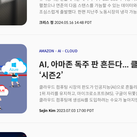
펼쳤으나 연준의 다음 스탠스를 가늠할 수 있는 데이터
조심스럽게 출발했다. 한편 지난주 노동시장의 냉각 가
이번주 다시 감소하며 고용시장이 여전히 탄력적으로 유
크리스 정
2024.05.16 14:48 PDT
주택시장의 선행지표로 인식되는 신규주택 착공과 건축 
위축되며 예상보다 악화됐다. 4월 소비자물가지수(CPI)
보였지만 수입물가는 모든 예상을 상회하면서 여전히 인
반면 미 북동부 지역의 경제활동을 보여주는 필라 연은의
성장이 빠르게 둔화하고 있는 것으로 관측된다. 제이미 다
AMAZON
AI
CLOUD
인플레이션에 대한 시장의 우려가 여전히 높다고 평가했
AI, 아마존 독주 판 흔든다..
보고있지만 실제로는 상당한 가격 압력이 계속해서 미국 
인플레의 고착화로 고금리가 투자자들이 기대하는 것보다 
‘시즌2’
미 대선을 앞두고 정치적인 영향도 연준의 금리인하에 영
리차드 탕, 로코스 캐피탈 매니지먼트 글로벌 시장 책임
클라우드 컴퓨팅 시장의 판도가 인공지능(AI)으로 흔들
영향을 미칠 수 있다."며 "다가올 회의에서 연준의 금리
1위 자리를 유지하고, 마이크로소프트(MS), 구글이 뒤
50."이라 덧붙였다.
클라우드 컴퓨팅에 생성AI를 도입하려는 수요가 높아지
일어나고 있다.판을 깨기 시작한 건 MS다. MS 클라우
Sejin Kim
2023.07.03 17:00 PDT
흥행을 등에 업고 점유율을 늘리기 시작했다. 여기에 구글
듀엣AI을 출시하며 이 뒤를 쫓고 있다. 오라클, 델 등도
전략을 내놨다. 이들의 공통점은 생성AI로 클라우드 서
사용자층을 창출할 수 있다는 의미다. 포춘비즈니스 연구