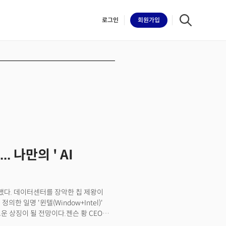
로그인
회원
가입
iilk
. 나만의 ' AI
의했다. 데이터센터를 장악한 칩 제왕이
의한 일명 '윈텔(Window+Intel)'
새로운 상징이 될 전망이다.젠슨 황 CEO는
2026의 엔비디아 GTC 타이베이. 두