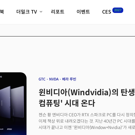
2027
이북
더밀크 TV
리포트
이벤트
CES
전체기사
K-웨이브
최신비디오
비디오
스타트업
혁신원정대
역사 및 개요
인자기(사람,돈,기술 이야기)
필드 가이드
크리스의 뉴욕 시그널
CES2027 with TheM
더밀크 아카데미
GTC
NVDA
베라 루빈
더웨이브/트렌드쇼
윈비디아(Windvidia)의 탄생..
밸리토크
컴퓨팅' 시대 온다
젠슨 황 엔비디아 CEO가 RTX 스파크로 PC를 다시 정
이제 책상 위로 내려오겠다는 것. 지난 40년간 PC 시대를 정
시대가 끝나고 이젠 '윈비디아(Window+Nvidia)'가 
6월 2일 대만 타이베이에서 열린 컴퓨텍스(COMPUTEX) 