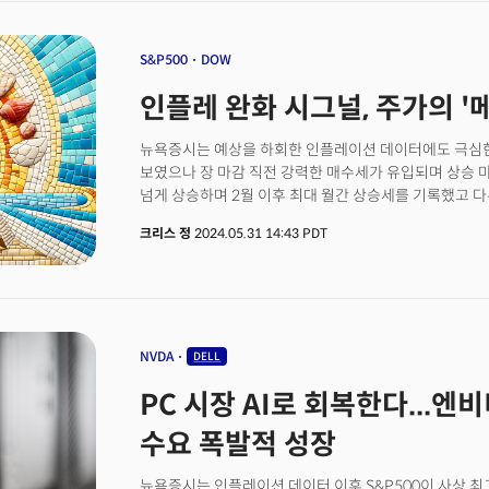
그렇다면 엔비디아는 어떤 비즈니스 모델을 갖추고 있는
2억 6600만 달러를 투자한 이후 주가가 잠시 상승했으나 올해
블룸버그에 따르면 인텔이 파운드리 사업부를 분리하고 
S&P500
DOW
구조조정을 고려하고 있다는 소식. 인텔은 8월 초 배당금을
(DELL): 컴퓨터 제조업체 델 테크놀로지는 AI 최적화 
인플레 완화 시그널, 주가의 '
전망을 상향 조정. 델의 2분기 매출과 이익은 모두 예상을 
소비자들이 선택적 소비를 하며 북미 지역에서 수요가 둔
뉴욕증시는 예상을 하회한 인플레이션 데이터에도 극심한
조정했지만 예상보다 나은 실적을 보고하며 4.2% 상승.
보였으나 장 마감 직전 강력한 매수세가 유입되며 상승 마감
넘게 상승하며 2월 이후 최대 월간 상승세를 기록했고 다우
가장 강력한 모습을 연출했다. 투자심리 회복에 일조한 
크리스 정
2024.05.31 14:43 PDT
연준이 주목하는 지표로 인식되는 개인소비지출(PCE) 
소폭 하회하며 금리와 달러의 약세를 이끌었다. 국채금리는
하락했고 달러 지수 역시 약세로 전환, 12월 이후 처음
조정한 소비 지출이 0.1% 감소하며 수요가 냉각되고 
앞당길 수 있다는 기대로 작용했다. 전반적으로 긍정적인
PCE 데이터가 시장에는 환영받는 지표였지만 경제의 너
NVDA
DELL
있다는 우려 때문이었다. 하지만 소비자 지출이 감소하
PC 시장 AI로 회복한다...엔
이에 대응해 금리를 9월부터 인하할 수 있다는 기대는 더
광범위한 시장을 압도하면서 나타난 시장의 건전성 문제는
수요 폭발적 성장
애널리스트는 과도하게 스트레치된 것으로 보이는 반도
시작될 가능성이 있다고 경고했다.
뉴욕증시는 인플레이션 데이터 이후 S&P500이 사상 