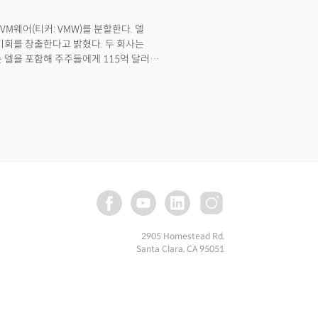
등의 기업들은 재택근무를 영구적으로
 모든 걸 포함하는 전반적인 IT 솔루션
VM웨어(티커: VMW)를 분할한다. 델
, 스냅, 줌과 같은 기업들은 정확한 복귀
 절반을 차지하고 있었지만 다른 부문
기회를 창출한다고 밝혔다. 두 회사는
지 사무실 출근 없이 재택근무 정책을
여전히 PC 제조업체일 뿐이었다.아이폰과
 델을 포함해 주주들에게 115억 달러
기가 쉽지 않았던 때다. PC 시장 자체도
 받게되는 배당금은 93억 달러~97억
유율 또한 2012년 10%를 약간 넘는
으로 떨어졌다. 마이클 델은 주식
 낮은 주가는 관점에 따라 기회가 될
상장 기업으로 만든 뒤 장기적으로 기업의
적 보고의 괴로움에서 벗어날 수 있고
업 구조를 바꿀 수 있기
밟아 나가던 마이클 델이 아이칸이라는 큰
초였다. 아이칸에게 델은 좋은
키고 경영권까지 장악할 심산으로
출연, 자신의 계획이 델 주주의 이익을
CEO인 마이클 델이 '델'의 미래 성장에
2905 Homestead Rd,
는 평생을 바쳐 일궈온 기업을 뺏길 수도
Santa Clara, CA 95051
 뉴욕에 갈 일이 생긴 김에 아이칸에게
 구하지 않고 혼자서 감행한 일이었다.
가진 계획을 듣고 싶었다. 아이칸은
줄 알았던 모양이었다.델은 운전기사도
 띄지 않기 위해서 였다. 혹시라도