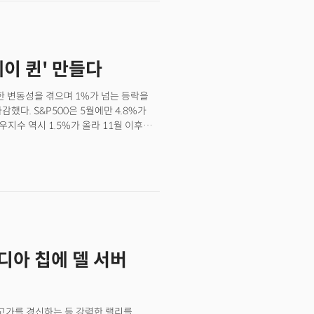
 것일까요?
 약 25% 하락. 인텔(INTC):
새로운 공장 설립 계획을 폐기하는 등
 중단하고 약 15%의 인력을 감축. 델
서버에 대한 수요 증가로 매출과 이익
메이 퀸' 만들다
상회. 룰루레몬(LULU): 룰루레몬은
화, 연간 매출과 이익 전망치를 하향
 변동성을 겪으며 1%가 넘는 등락을
했다. S&P500은 5월에만 4.8%가
지수 역시 1.5%가 올라 11월 이후
것은 인플레이션의 완화 시그널이었다.
물가지수는 핵심 물가가 월가 추정치를
 10년 만기 수익률이 4.50%로
으로 월간 손실을 기록했다. 인플레이션을
있다는 시그널 역시 연준의 금리인하를
 지표에도 월가는 조심스러웠다. 4월
무 빠른 둔화는 기업 이익을 감소시킬 수
면서 인플레이션 압력이 완화되고 연준이
비디아 칩에 델 서버
 커졌다. 다만 최근 일부 기술주의 강세가
 잠재적 리스크로 평가됐다. 일부 월가
체 업체를 중심으로 여름부터 조정이
최고가를 경신하는 등 강력한 랠리를