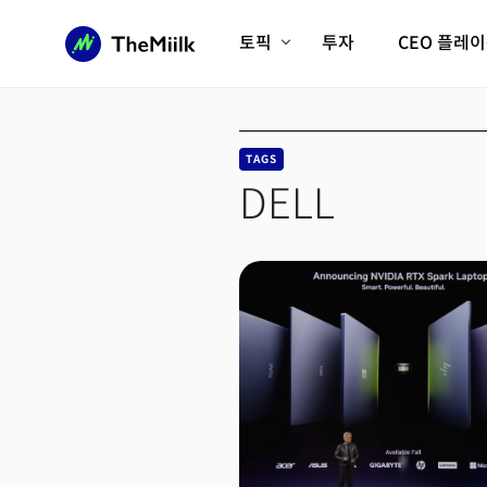
토픽
투자
CEO 플레
에이전틱AI시대
롱제비티/헬스케어
인프라/에너지
미국대전환
TAGS
피지컬AI/로봇
디지털자산
DELL
AX비즈니스혁명
미래 교육/직업
전체 기사 보기