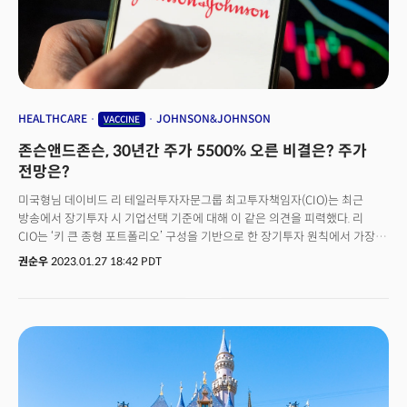
5살 난 두 딸은 다행히 음성이었다. 그는 “백신을 3차까지 맞았는데, 이젠 감기
수준으로 지나가는 것 같다”라고 말했다. 박 씨 역시 아직 자녀들에게 백신을
맞히지 않았다. 혹시나 모를 부작용 때문이다. 박 씨는 “많이 괜찮아졌다고들
하는데 아직 부작용이 걱정된다”며 “접종을 했다는 지인 자녀들도 있는데,
우리 아이에게 접종하는 것은 여전히 꺼려진다”라고 말했다.
HEALTHCARE
JOHNSON&JOHNSON
VACCINE
존슨앤드존슨, 30년간 주가 5500% 오른 비결은? 주가
전망은?
미국형님 데이비드 리 테일러투자자문그룹 최고투자책임자(CIO)는 최근
방송에서 장기투자 시 기업선택 기준에 대해 이 같은 의견을 피력했다. 리
CIO는 ‘키 큰 종형 포트폴리오’ 구성을 기반으로 한 장기투자 원칙에서 가장 큰
비중을 차지하는 기업은 리스크가 적고 성장폭이 크지 않지만 꾸준히
권순우
2023.01.27 18:42 PDT
성장하는 대장주를 선택해야 한다고 강조한다. 그는 지난주 '미국형님 시즌
2'에 출연, 이런 대장주에 부합하는 기업으로 미국의 의료기업 '존슨앤드존슨
(Johnson & Johnson, 티커: JNJ)'을 꼽았다. 리 CIO는 회사에 대해
"개인적으로 가장 미국적인 가치를 보유한 대표적인 기업"이라고 선정 이유를
밝혔다. 존슨앤드존슨은 지난 24일 시장 예상치를 뛰어넘는 2022년 4분기
실적을 발표해 시장의 주목을 받았다. 매출은 전년동기 대비 4.4% 감소한
237억달러, 주당 조정 순익은 2.35달러를 보고했다. 실제 매출은 월가
예상치에 미치지 못했지만 조정 순익은 전망치인 주당 2.23달러를 웃돌았다.