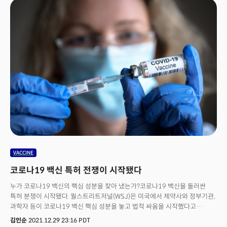
수요는 끊이지 않자 가격 인상을 하게 된 것입니다.👉 너무 비싸, 팬데믹
전으로 돌아갈래3분기(4월~6월) 월트 디즈니 매출액이 전년 동기 대비 26%
증가한 215달러, 테마파크 매출액만 보면 전년 동기 대비 104% 증가한 54억
2000만달러입니다. 팬데믹 이후에도 디즈니 서비스에 대한 수요가 지속되자
월트 디즈니 측은 디즈니+ 스트리밍 서비스 구독료를 7.99달러에서
10.99달러로 인상한 것에 이어 이번에는 디즈니랜드 테마파크까지 가격을
올렸습니다.밥 채팩 디즈니 CEO는 “우리는 수요를 읽는다. 모두 소비자에게
달렸다. 소비자 수요가 계속되면 우리는 그에 따라 조치를 취할 것이다”라며
디즈니 테마파크 이용권 가격을 인상할 것을 예고한 바 있습니다.한편, 디즈니
팬들은 패스 가격 인상뿐만 아니라 지니 플러스(놀이기구 예약하)와 같은
서비스도 유료가 돼 실망하고 있습니다. 그렇다고 돈이 있다고 또 모두 입장할
수 있는 것도 아닙니다. 코로나 팬데믹 기점으로 대부분의 테마파크는 인원을
제한하기 위해 예약제로 바뀌었습니다. 사람들은 테마파크 입장 예약할 필요
없고 패스트패스가 모두에게 무료였던 팬데믹 이전으로 돌아가고 싶어 하고
있습니다.
VACCINE
코로나19 백신 특허 전쟁이 시작됐다
누가 코로나19 백신의 핵심 성분을 찾아 냈는가?코로나19 백신을 둘러싼
특허 분쟁이 시작됐다. 월스트리트저널(WSJ)은 미국에서 제약사와 정부기관,
과학자 등이 코로나19 백신 핵심 성분을 놓고 법적 싸움을 시작했다고
보도했다. 세계적으로 가장 널리 사용되는 화이자와 모더나가 모두 특허
김인순
2021.12.29 23:16 PDT
전쟁에 휘말렸다. 미국 정부와 모더나(티커: MRNA)가 논쟁을 시작했다.