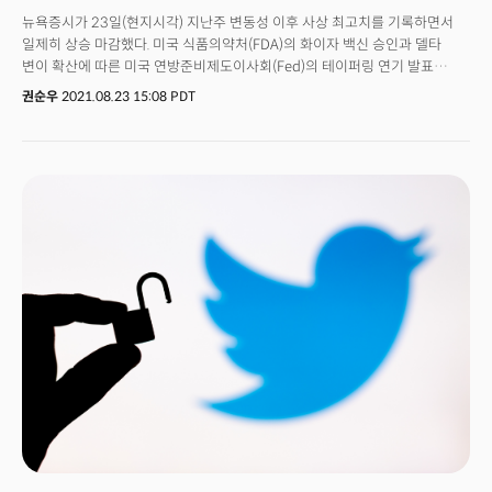
쏠려 있다. 인베스팅닷컴은 “최근의 미국 경제 지표들은 미국 경제가 올바른
뉴욕증시가 23일(현지시각) 지난주 변동성 이후 사상 최고치를 기록하면서
방향으로 회복되고 있음을 보여주고 있으나, 연준이 비둘기파적인 통화
일제히 상승 마감했다. 미국 식품의약처(FDA)의 화이자 백신 승인과 델타
정책을 내놓을 정도는 아니다”라고 해석했다. 그러면서 “잭슨홀 미팅이
변이 확산에 따른 미국 연방준비제도이사회(Fed)의 테이퍼링 연기 발표
화상으로만 진행된다는 점도 중대 발표가 있을 것이라는 기대감을 줄어들게
가능성이 시장에 호재로 작용했다. 비트코인 가격도 오름세를 보이면서 5만
만드는 요인”이라고 덧붙였다.
권순우
2021.08.23 15:08 PDT
달러까지 치솟았다.이날 뉴욕증권거래소(NYSE)에서 다우존스
산업평균지수는 전장대비 215.63포인트(0.61%) 오른 3만5335.71로
마감했다. 장중한 때 최고치를 경신한 스탠더드앤드푸어스(S&P) 500지수는
전날보다 37.84포인트(0.85%) 오른 4479.51로 장을 마쳤다. 기술주 중심의
나스닥지수는 227.99포인트(1.55%) 오른 1만4942.65를 기록, 올해 들어
28번째로 최고치를 경신하면서 장을 마감했다.델타 변이 바이러스가 시장에
호재로 작용했다. 오는 27일 연준의 잭슨홀 미팅에서 변이 확산에 따른
‘테이퍼링 연기’ 가능성이 제기되면서 시장에 긍정적인 영향을 미쳤다.에너지
업종이 상승세를 주도했다. 국제유가가 대폭 반등하면서 셰브론(디커: CVX)이
2.58% 오른 96.73달러를 기록한 데 이어 엑손모빌, BP 등 관련 기업들이 3%
이상 오름세를 보였다. 이날 뉴욕상업거래소에서 거래된 10월물
서부텍사스산 원유(WTI) 가격은 5% 이상 급등했다.백신 관련 기업들의
주가도 큰 폭으로 올랐다. FDA 정식 승인을 받은 화이자(티커: PFE)는
전날보다 2.48% 상승한 49.93달러에 거래를 마쳤다. 암 치료제 제조사인
트릴륨 테라퓨틱스를 23억 달러에 인수하겠다는 발표도 호재로 작용했다.또
바이오엔텍(티커: BNTX)는 9.58%나 급등한 33.42달러를 기록했고, 모더나
(티커: MRNA)도 향후 FDA 정식 승인 기대 여파로 7% 이상 급등한
411.89달러에 거래를 마쳤다.이밖에 페이스북, 애플, 아마존, 구글, 테슬라 등