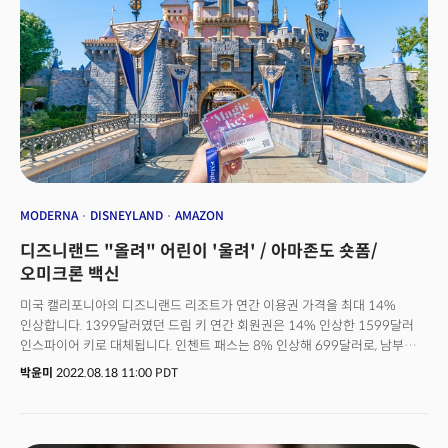
리 CIO는 "지난 30년간 주가는 5500%나 급등했다"며 “1만달러를
투자했다면 55만달러로 늘어난 것”이라고 설명했다. 그러면서
“존슨앤드존슨의 주가는 향후 196달러까지 오를 수 있다”라고 예상했다.
존슨앤드존슨은 26일(현지시간) 뉴욕주식시장에서 전 거래일 대비 0.37%
하락한 168.89달러로 장을 마감했다. 미국형님이 꼽은 존슨앤드존슨의
가치와 성장 배경은 무엇이었을까.
MODERNA
DISNEYLAND
AMAZON
디즈니랜드 "올려" 어린이 '울려' / 아마존도 숏폼/
오미크론 백신
미국 캘리포니아의 디즈니랜드 리조트가 연간 이용권 가격을 최대 14%
인상합니다. 1399달러였던 드림 키 연간 회원권은 14% 인상한 1599달러
인스파이어 키로 대체됩니다. 인첸트 패스는 8% 인상해 699달러로, 남부
캘리포니아 거주자를 위한 이메진 패스는 13% 인상된 449달러로
박윤미
2022.08.18 11:00 PDT
판매됩니다.디즈니랜드는 팬데믹 동안 회원권 프로그램을 중단했습니다.
지난해 새롭게 구성된 프로그램을 소개했는데, 2022년 5월까지 모든
이용권이 매진됐습니다. 디즈니는 성수기 가격 인상과 입장 예약제 시스템을
통해 사람들이 몰리는 현상을 통제하려 했지만, 디즈니랜드 테마파크에 대한