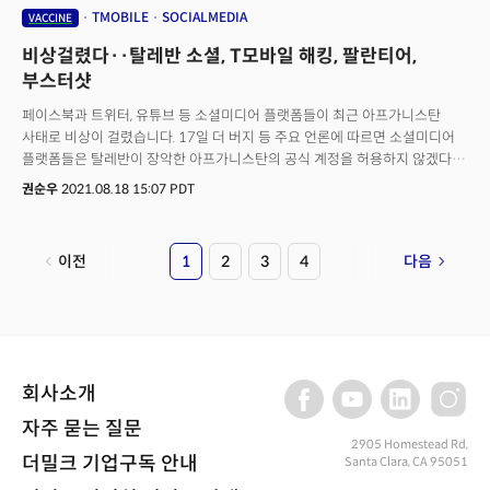
이른바 ‘FAANG’ 주식들도 1% 이상 상승세를 보였다. 특히 지난 주말 AI
TMOBILE
SOCIALMEDIA
VACCINE
데이에서 로봇 산업 진출을 선언한 테슬라는 자율주행 기술 호평에 힘입어
비상걸렸다··탈레반 소셜, T모바일 해킹, 팔란티어,
3.83% 상승, 700달러 선을 회복했다.펀드스트랫의 톰리 창업자는 이날
CNBC 클로징 벨에 출연, “연준의 테이퍼링에 대한 시장의 후퇴는 장기
부스터샷
투자자들에게는 오히려 매수의 기회를 제공한다”고 분석했다.한편, 유럽
페이스북과 트위터, 유튜브 등 소셜미디어 플랫폼들이 최근 아프가니스탄
주요국의 증시도 연준의 테이퍼링 속도 조절에 대한 기대감으로 23일
사태로 비상이 걸렸습니다. 17일 더 버지 등 주요 언론에 따르면 소셜미디어
(현지시각) 일제히 상승 마감했다. 영국 런던의 FTSE 100지수는 0.30% 오른
플랫폼들은 탈레반이 장악한 아프가니스탄의 공식 계정을 허용하지 않겠다는
7109.02를 기록했고, 독일 프랑크푸르트 증시의 DAX30 지수는 전 거래일
입장을 속속 내놓고 있습니다. 해당 공식 계정을 허용하는 것이 테러조직으로
대비 0.28% 오른 1만 5852.79로 거래를 마쳤다.
권순우
2021.08.18 15:07 PDT
분류되는 탈레반을 인정하게 되는 것이기 때문입니다.매체별로 트위터는
“탈레반 활동과 관련한 포괄적인 정책(blanket policy)은 별도로 없다”면서도
“폭력적인 콘텐츠나 플랫폼 조작 등에 대해 조치하고 있다”고 밝혔습니다.
이전
1
2
3
4
다음
페이스북은 탈레반을 ‘위험한 조직’으로 지정하고, 탈레반의 대표 계정을
삭제하고 탈레반을 지지하는 포스팅을 금지하는 조처를 내렸습니다. 이밖에
유튜브도 ‘미국의 제재법’ 해석에 따라 탈레반과 관련된 모든 계정을
해지한다고 밝혔고, 틱톡 역시 탈레반을 미화하거나 찬양하는 콘텐츠를
삭제하고 있다고 밝혔습니다. 왓츠앱 대변인도 “관리자가 인지하게 되면 해당
계정 이용 정책을 위반하는 경우 조처를 할 것”이라고 언급했습니다.👉
회사소개
탈레반의 아프간 장악과 관련한 소셜미디어 플랫폼들의 움직임을 보면서
소셜미디어가 가진 영향력과 그 책임감에 대해 다시 한번 생각해볼 수 있는
자주 묻는 질문
계기가 될 것 같습니다. 18일 워싱턴포스트(WP)에 따르면 이번 사태로 인해
2905 Homestead Rd,
더밀크 기업구독 안내
Santa Clara, CA 95051
미국 정부 당국이 미국에 협력한 아프가니스탄 현지인들의 신원 노출을
우려해 그간 공개된 온라인 콘텐츠와 소셜미디어 검토에 들어갔다고 합니다.