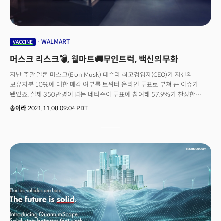
시행하기로 했습니다. 👉 빅테크, 12월 현재 오피스 출근 정책은? 코로나19
팬데믹 사태가 2년간 지속하면서 기업들도 출근정책에 조금씩 변화를 주고
있습니다. 대부분의 빅테크 기업들은 당초 오피스 출근 시기를 1월로
잡았으나, 이를 무기한 연장하기로 하고 다양한 근무 옵션을 제공할 계획을
세우고 있는데요. 우선 애플과 마이크로소프트, 그리고 메타 플랫폼 등은
WALMART
VACCINE
출근과 재택근무를 병행하는 하이브리드 방식을 채택했습니다.
머스크 리스크💣, 월마트🚚무인트럭, 백신의무화
디인포메이션에 따르면 애플은 내년 2월부터 주 2회 출근을, 3월부터는 매주
월, 화, 목요일에 오피스에 출근하도록 할 계획입니다. 구글은 1월 10일로
지난 주말 일론 머스크(Elon Musk) 테슬라 최고경영자(CEO)가 자신의
잡았던 사무실 복귀 일정을 연기하고, 팀 상황에 맞게 주 3회 출근하는 방식을
보유지분 10%에 대한 매각 여부를 트위터 온라인 투표로 부쳐 큰 이슈가
채택해 유연한 근무 방식을 채택했습니다. 아마존의 경우 팀별로 재택과 출근
됐었죠. 실제 350만명이 넘는 네티즌이 투표에 참여해 57.9%가 찬성한
정책에 자율성을 부여했고, 세일스포스 역시 가능한 한 대면 미팅을
것으로 나타났습니다. 이에 8일(현지시각) 테슬라 주가는 개장 전 거래에서
송이라
2021.11.08 09:04 PDT
권장하면서도 공식적인 사무실 복귀 일정을 잡지 않고 있는데요. 이밖에
5% 가량 하락했고 오후 12시 46분 현재 전 거래일 대비 3.2% 하락한
질로우는 여전히 재택근무를 고수하고 있고, 트위터, 스퀘어, 쇼피파이 등의
1183달러선에서 거래 중입니다. 팩트셋에 따르면, 이날 개정 전 거래에서
기업들은 재택근무를 영구적으로 시행하기로 했습니다. 반면 넷플릭스,
테슬라의 손바뀜 거래 횟수는 70만회 이상으로 S&P500 종목 중 가장 많은
리프트, 핀터레스트, 스냅, 줌과 같은 기업들은 정확한 복귀 시점을 공지하지
것으로 조사됐습니다. 머스크의 행동은 최근 미국 민주당이 제안한
않고 있으며, 에어비앤비는 내년 9월까지 사무실 출근 없이 재택근무 정책을
'억만장자세(Billionaires Tax)'에 대한 반감을 표현한 것으로 보이는데요. 이
고수하기로 했습니다.
정책은 주식과 채권 등 보유시 미실현 이익에 대해서도 최소 20%의 세율을
매년 적용하는 내용입니다. 머스크는 테슬라 주식의 17%를 보유하고 있어
5일 종가 기준 테슬라 보유지분 자산 및 미실현 이익은 2100억달러에
달합니다. 머스크는 "나는 어디에서도 현금으로 월급이나 보너스를 받지
않으며 주식만 갖고 있어 세금을 내려면 주식을 팔 수밖에 없다"며 "어떤
결론이 나오든 설문 결과를 따르겠다"고 했는데요. 다만 지분 매각을 언제 할