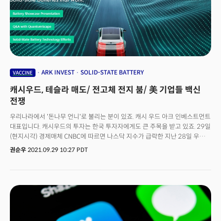
지에 대한 언급은 없었습니다. 👉이번 설문 결과에 따라 머스크가 실제 지분의
10%를 매각한다면 대규모 물량이 풀리면서 단기 주가 하락은 불가피할
전망입니다. 일각에서는 머스크의 이번 행동이 억만장자세에 대한 자신의
의견을 피력한 것 뿐 아니라 현실적으로는 내년 8월에 돌아오는 스톡옵션을
행사할 경우 상당한 세금을 내야 하는 점도 영향을 미쳤다는 분석이 나옵니다.
머스크는 내년 8월 13일까지 테슬라 주식 2286만주를 주당 6.24달러에
매입할 수 있는데 지난 5일 종가 기준으로 계산시 약 28억달러(약
3조3000억원)의 이익을 얻어 이에 대한 세금을 내야 하기 때문입니다. 여러
ARK INVEST
SOLID-STATE BATTERY
VACCINE
이유들로 그가 주식 매각을 고려할 수밖에 없는 시기라는 것이죠.과연 그가
캐시우드, 테슬라 매도/ 전고체 전지 붐/ 美 기업들 백신
실제로 보유 지분을 매각할지는 현재로선 알 수 없습니다. 문제는 만약 자신의
발언대로 지분을 매각하지 않는다면, 그의 트윗을 보고 의사결정을 한
전쟁
투자자들로부터 거액의 소송을 당할 수도 있다는 겁니다. 월스트리트저널
우리나라에서 '돈나무 언니'로 불리는 분이 있죠. 캐시 우드 아크 인베스트먼트
(WSJ)에 따르면, 그는 2018년 자진 상장폐지하겠다는 트윗을 올려 미
대표입니다. 캐시우드의 투자는 한국 투자자에게도 큰 주목을 받고 있죠. 29일
증권거래위원회(SEC)로부터 고소를 당한 전력(?)도 있는데요. 머스크의
(현지시각) 경제매체 CNBC에 따르면 나스닥 지수가 급락한 지난 28일 우드
입방정이 이번에는 또 어떤 결과를 가져올까요. 많은 이들이 주목하고
대표는 테슬라 주식 26만 9552주를 팔았습니다. 대략 2억 900만 달러
있습니다.
권순우
2021.09.29 10:27 PDT
(2476억 원)에 달하는 규모인데요. 이날 테슬라 매각에 대해 우드는 "시장이
기회를 제공할 때 유망한 기업들의 주식을 매입하기 위해 현금을 마련한
것"이라고 밝혔습니다. 아크 인베스트먼트의 대표적인 ETF 종목인 아크
이노베이션의 테슬라 비중은 10.1%로 여전히 가장 높습니다. 이날
급락장에서 아크 이노베이션 ETF는 4.2%나 하락했습니다. 연초 대비로는
10%의 손실을 보고 있는데요. 테슬라를 판 우드는 이날 스퀘어, 로쿠,
유아이패스, 질로우, 드래프트킹 등의 주식을 저가에 매수 했습니다.👉테슬라