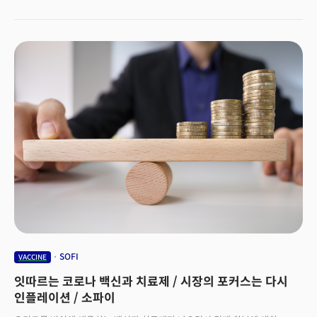
화이자(PFE)와 바이오엔텍SE(BNTX)도 작은 회사와 특허 전쟁을 벌이고 있다.
세계 정부와 제약사, 과학계는 전례 없는 속도로 코로나19 백신을 개발했다.
제약 업계는 그 어떤 곳보다 특허의 중요성이 높다. 제약 분야 특허는 복제약과
경쟁 없이 수년간 백신을 판매할 수 있는 독점 권리를 부여한다. 코로나19
백신 시장은 초기 예상했던 것보다 훨씬 크게 성장하고 있다. 1,2차 접종에
이어 3차 부스터샷까지 가고 있다. 4차 부스터샷을 접종하는 나라도 생겼다.
코로나19가 종식되지 않는 한 매년 이런 사이클이 반복될 전망이다. 화이자와
모더나는 2021년 9개월 동안 백신으로 350억 달러 매출을 기록했다.
분석가들은 두 회사가 2022년에 520억 달러 이상 매출을 올릴 것으로
추정한다. 화이자, 바이오앤텍, 모더나는 부분적으로 다른 곳에서 수행한
연구에 기반해 백신을 개발했다. 이미 백신 판매와 관련해 로열티를 지불하고
있다. 바이오앤텍과 모더나는 펜실베니아 대학 과학자들이 수행한 메신저
RNA 연구에 대한 특허를 라이선스했다. 바이오앤텍은 연방정부로부터 특허를
라이선스했다. 화이자는 이에 대한 하위 라이선스를 보유했다. 모더나는 9개월
동안 코로나19 백신 판매에 대해 펜실베니아대 특허권을 보유한 회사 등에
4억 달러 로열티를 지불했다.
SOFI
VACCINE
잇따르는 코로나 백신과 치료제 / 시장의 포커스는 다시
인플레이션 / 소파이