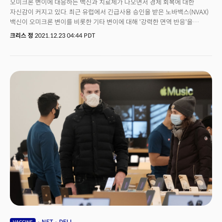
오미크론 변이에 대응하는 백신과 치료제가 나오면서 경제 회복에 대한
자신감이 커지고 있다. 최근 유럽에서 긴급사용 승인을 받은 노바백스(NVAX)
백신이 오미크론 변이를 비롯한 기타 변이에 대해 '강력한 면역 반응'을
보였다고 발표, 개장 전 5% 수준의 강세를 보이고 있다. 3건의 연구 결과에
크리스 정
2021.12.23 04:44 PDT
따르면 영국의 아스트라제네카(AZN) 역시 3차 접종시 오미크론 변이에 대한
항체 면역반응이 크게 증가하는 것으로 나타났다. 화이자(PFE)의 코로나 알약
긴급사용 승인 소식 역시 투자심리 개선에 크게 일조했다. 오미크론 변이의
중증 전환률이 델타변이에 비해 80% 수준으로 낮다고 밝혀지면서 코로나
확산으로 인한 우려와 불확실성이 걷히고 있다. 여기에 견고한 경기지표까지
나타나면서 미 증시는 공식적인 산타클로스 랠리가 시작됐다는 평가다.
다우지수는 지난 이틀동안 800포인트 이상 상승했고 S&P500은 최고가에서
1% 이내로 근접했다. 코로나 확산 우려와 연준의 매파적인 정책 전환으로
인한 우려는 이전 3일간 S&P500이 9월 이후 최악의 하락세를 보이는데
일조했다. 나스닥은 5월 이후 가장 큰 폭의 하락세를 기록했다. 투자회사인
에드워드 존스의 앙겔로 쿠카파스 투자 전략가는 이에 "12월은 전통적으로
변동성이 크지 않은 달이지만 이번에는 오미크론 변이로 인해 변동성을 볼 수
있었다."고 평가하면서 최근 이틀간의 랠리가 시장이 오미크론 변이로부터
회복을 할 수 있을것이라는 확신을 반영한다고 분석했다. 오늘 시장은
오미크론 변이에 대한 우려에서 벗어나면서 다시 인플레이션에 초점을 맞출
것으로 전망된다. 미 상무부는 동부시각 오전 8시 30분에 개인소비지출과
연준이 주목하는 인플레이션 지표인 개인소비지출(PCE) 물가지수를
발표한다. 월가는 PCE 물가지수 역시 11월에 40년만에 가장 큰 폭의
상승세를 보일 것으로 전망하나 소비자물가지수(CPI)가 이미 발표된 만큼
NFT
DELL