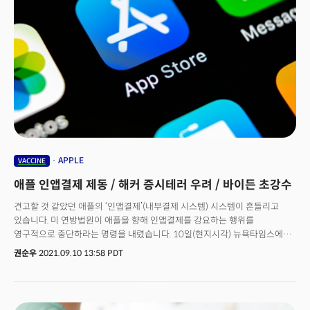
주가 꼭짓점? 캐시우드의 테슬라 주식 매각이 주목받는 이유는 거품론
때문입니다. 그동안 테슬라는 기업가치보다 주가가 상당이 높다는 평가를
받아왔는데요. 그럼에도 불구하고 테슬라에 묻지마 투자를 해 온 투자자들이
많죠. 큰 이익을 거둔 투자자들도 많습니다.캐시우드는 테슬라의 주가가
3000달러가 되면 팔겠다고 언급했죠. 현재 주가가 700달러대인걸 고려하면
앞으로 4배 이상 올라야 합니다. 그만큼 테슬라의 성장 가능성에 대해
긍정적으로 해석하고 있다는 의미겠죠. 우드는 '증시 거품론'에 대해서도 혁신
기술 플랫폼의 성장 속도가 주식 시장을 앞지르고 있다고도 소신을
밝혀왔습니다. 그래서 우드의 이번 테슬라 주식 대량 매도가 주목을 받는
겁니다. '테슬라 찬양론'을 펴온 캐시우드의 행보를 계속 주목해봐야 할 것
같습니다. 전문가들은 인플레이션 상황에서는 지난 1년처럼 기술주에
공격적으로 투자하는 것은 주의하라는 조언을 내놓고 있는데요. 미국형님
APPLE
VACCINE
데이비드 리 테일러 투자자문 그룹 최고투자책임자(CIO)는 "인플레이션
애플 인앱결제 제동 / 해커 증시테러 우려 / 바이든 초강수
상황에서는 부채비율이 높고 펀더멘털이 약하지만 미래 비전만 제시하는
기술주가 가장 조정을 많이 받는다"고 경고했습니다.
견고할 것 같았던 애플의 ‘인앱결제’(내부결제 시스템) 시스템이 흔들리고
있습니다. 미 연방법원이 애플을 향해 인앱결제를 강요하는 행위를
영구적으로 중단하라는 명령을 내렸습니다. 10일(현지시각) 뉴욕타임스에
따르면 미 캘리포니아주 오클랜드 연방법원의 이본 곤잘레스 로저스 판사는
권순우
2021.09.10 13:58 PDT
“애플이 불공정한 경쟁에 반대하는 캘리포니아 법을 위반했다”고
판결했습니다. 애플 앱스토어가 아닌 다른 방식으로 결제하지 못하도록 막은
것이 반 경쟁적이고, 결과적으로 조비자의 선택을 억압한다고 결론을 내린
겁니다. 그러면서 애플이 앱 개발자들에게 외부 결제를 차단하는 행위를