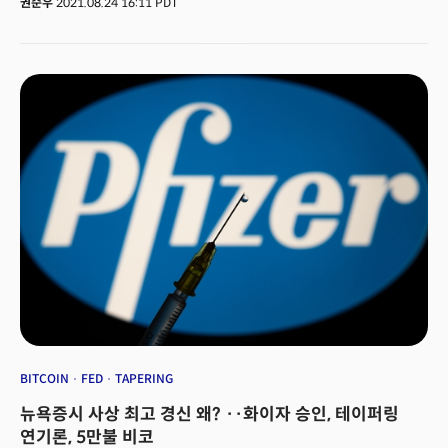
줄 근거가 없다는 겁니다. 이날 법원 판결에서도 포트나이트 이용자들이
권순우
2021.08.24 16:11 PDT
만에 1000포인트를 넘어선 것이다.다른 지수들도 동반 상승했다. 다우존스는
아이폰 앱 안에서 애플을 이용하지 않고 에픽사의 결제 시스템을 이용하도록
30.55포인트(0.09%) 오른 35,366.26에 거래를 마쳤고,
한 부분은 '계약 위반'이라면서 애플의 손을 들어줬습니다.한국에서 게임
스탠더드앤드푸어스(S&P) 500지수는 6.70포인트(0.15%) 오른 4,486.23에
재출시를 요구한 에픽의 행보. 인앱결제 강요를 중단하라는 연방법원의
마감했다. S&P 지수도 종가 기준으로 최고치였다.업종별로 에너지 관련주가
판결까지. 영향력을 제한하고 독점을 막는 이런 움직임들에 애플은 위기감을
1.6%가량 올랐고, 자재, 금융, 산업 관련주가 모두 올랐다. 그러나
느끼고 있을 것으로 보입니다. 인앱결제를 이용해 누려온 통제력을 잃을지
필수소비재와 부동산, 유틸리티 관련주는 하락했다. 이날 시장은 아마존을
모른다는 위기감입니다. 에픽은 안드로이드 운영체제에도 불만을 갖고 애플과
비롯한 빅테크 주가들이 견조한 상승세를 보였고, 화이자 백신 정식 승인에
같은 문제로 구글을 제소했죠. 연내 사건이 재판에 회부될 것으로 예상되는데,
따른 여행산업 재개 기대감으로 항공주와 크루즈 관련 주가가 3~4%
이 판결에도 관심이 쏠리고 있습니다.
상승했다. 이번 정식 승인으로 백신 효과와 안전성에 대한 우려가 줄고,
여행수요가 다시 늘어날 수 있을 것이라는 기대감이 투자 심리에 반영된
것으로 풀이된다. 중국 기술주들도 시장 오름세를 지지했다. 중국 내 기술
기업들은 강한 규제 속에서 지난 몇 주간 가파른 하락세를 보였다. 그러나
돈나무 언니로 불리는 투자자 캐시 우드의 아크 인베스트가 실적 호조를 보인
중국 빅테크 징둥닷컴(JD)의 주식을 매수하면서 호재가 됐다. 규제 리스크가
다소 해소됐다는 의미로 풀이됐다. 이에 알리바바(티커: BABA), 바이두
(티커:BIDU) 등 동종업계도 약진했다.핀뚜어뚜어는 22% 폭등했고, 징둥닷컴,
텐센트는 각각 14%, 13% 급등했다. 이런 상승세에 하반기 시장에 대한
긍정적인 전망도 나왔다. 웰스파고 증권의 크리스 하비 주식전략 책임자는
CNBC와의 인터뷰에서 올해 S&P500 지수 전망치를 7.7% 오른 4825로
BITCOIN
FED
TAPERING
내다봤다. 그는 “지난 31년간 S&P500 지수가 8개월 10% 이상 상승했던
뉴욕증시 사상 최고 경신 왜? ··화이자 승인, 테이퍼링
사례는 9번이었다“며 “이후 연말까지 4개월간 평균 8.4%의 상승률을
보였다”고 분석했다.시장의 눈은 여전히 27일 열리는 연준의 잭슨홀 미팅에
연기론, 5만불 비코