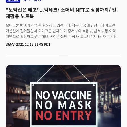
VACCINE
영향력은 크지 않을 것으로 관측된다. 이 외에 미시건대의 소비자심리지수
"노백신은 해고"...빅테크/ 소더비 NFT로 상장까지/ 델,
역시 중요한 관전포인트다. 전일(22일, 현지시각) 발표된 컨퍼런스보드의
소비자신뢰지수는 12월 회복세를 보이며 반등을 해 미시건대의
재활용 노트북
소비자심리지수가 이를 따를지 여부에 관심이 집중될 것으로 전망된다.
오미크론 변이가 갈수록 확산하고 있습니다. 최근 미국 보건당국에 따르면
미시건대의 설문은 고용에 무게를 둔 컨퍼런스보드의 조사와는 다르게
겨울철에 접어들면서 오미크론 변이가 미 중서부와 북동부, 남서부 등 여러
소비자들의 가계현황과 지출전망에 더 중점을 둔 조사로 인식된다.
지역으로 확산하고 있는데요. 이런 가운데 미국 내 코로나19 사망자는 80만
명에 이른 것으로 조사됐습니다. 빅테크 기업들은 '워드 코로나' 시대를 맞아
권순우
2021.12.15 11:48 PDT
다양한 대응책을 내놓고 있는데요. 15일(현지시각) CNBC에 따르면 구글은
직원 공지를 통해 백신 접종과 관련해 강력한 내부지침을 정하고 이를
시행하고 있습니다. 보도에 따르면 구글은 직원들에게 조 바이든 행정부의
행정명령 지침에 따라 백신을 접종하라고 공지했는데요. 만일 접종을 미룰
경우 임금을 삭감하고, 장기적으로 해고까지 할 예정이라고 밝혔습니다. 더는
백신 접종 문제를 직원들의 자율에 맞기지 않겠다는 건데요. 이에 앞서 식료품
체인인 크로거도 백신 접종을 하지 않은 직원들을 대상으로 한 코로나19
혜택을 중단하겠다고 밝혔습니다. 해당 직원들은 유급 코로나19 휴가를 받을
수 없고, 예방접종을 받지 않고 회사 의료보험 플랜에 가입한 직원들의 경우 월
50달러의 건강보험 할증료를 적용하겠다고 덧붙였습니다. 크로거는 그동안
직원들의 백신 접종 비율을 높이기 위해 인센티브과 교육 캠페인을
제공했으나 별다른 효과를 보지 못하자 다른 처방에 나선 겁니다. 여기에
애플도 대응책을 내놨습니다. 14일 월스트리트저널(WSJ)에 따르면 애플은
미국 내 모든 매장에서 고객과 직원들을 대상으로 '마스크 의무화' 정책을