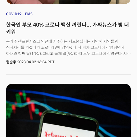
COVID19
EMS
한국인 부모 40% 코로나 백신 꺼린다... 가짜뉴스가 병 더
키워
북가주 샌프란시스코 인근에 거주하는 서모(41)씨는 지난해 지인들과
식사자리를 가졌다가 코로나19에 감염됐다. 서 씨가 코로나에 감염되면서
아내와 첫째 딸(10살), 그리고 둘째 딸(5살)까지 모두 코로나에 감염됐다. 서
씨와 아내는 백신을 접종했지만, 두 딸은 미접종 상태였다. 다행히 특별한
권순우
2023.04.02 16:34 PDT
문제없이 코로나를 이겨낸 서 씨는 앞으로도 두 딸에게 백신을 맞히지 않을
생각이다. 그는 “무엇보다 백신이 아직 안전하다는 생각이 들지 않는다”라고
이유를 설명했다. 일반 백신 개발 과정과 비교해서 코로나 백신의 개발 기간이
빨랐고, 테스트 대상이 적었기 때문에 부작용이 우려된다는 것이다. 그는
“어차피 모든 가족이 코로나19를 한 번 이겨냈기 때문에 면역이 생겼을
것으로 생각한다”며 “(자녀들에게) 코로나19 백신을 맞힐 바에는 이보다는
검증된 독감 예방주사를 맞히는 편이 나을 것”이라고 말했다. 코로나19
백신의 안전성에 대한 인식의 차이는 있다. 그러나 미국에 거주하는 일부
한인들은 여전히 어린이와 청소년을 위한 코로나19 백신에 대한 불신이 있는
것으로 나타났다. 조지아 주에 거주하는 박모 씨는 2주 전 다시 코로나에
감염됐다. 지난해 초 코로나에 걸린 후 1년 만이다. 며칠 전부터 몸 상태가 좋지
않아 병원에 가기 위해 자가키트로 검진 후 양성판정을 받았다. 남편과 9살,