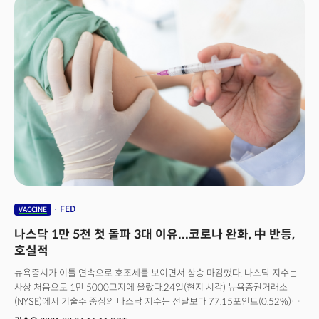
중단하라고 명령했는데요.이번 판결은 인기 게임 포트나이트 제조사인
에픽게임즈가 애플을 독점금지법 위반 혐의로 제소한 데 따른 결과입니다.
에픽은 지난해 애플의 인앱결제 시스템에 반발해 자체 결제 시스템을
도입하려다 앱스토어에서 퇴출당했습니다. 양사는 올 초 캘리포니아의
법원에서 열띤 공방을 벌였고, 1심 판결이 나온 겁니다.이번 판결이 가져올
후폭풍은 대단할 것으로 예상됩니다. 뉴욕타임스는 “앱 개발업체들이 이번
조치를 통해 앱 판매에 대해 애플에 제공했던 최대 30% 수수료를 피할 수
있게 됐다”고 전했습니다. 또 “1000억 달러 규모의 온라인 마켓과 애플에
꾸준한 수익을 안겨줬던 앱스토어 매출에 타격을 줄 것”이라고 전망했습니다.
판결은 90일 후부터 발효됩니다. 애플은 항소할 것으로 예상됩니다. 양사는
이번 판결에 대한 공식적인 입장은 발표하지 않았습니다.👉위기감 느끼는
애플 사실 애플과 에픽사는 하루 전에도 한국에서 공방을 주고받았죠. 9일
(현지시각) 에픽이 한국에서 포트나이트의 애플 앱스토어 재출시를 요청한
건데요. 포트나이트 공식 트위터 계정은 9일 “한국의 새로운 법을 준수하기
위해 애플의 인앱 결제 방식과 에픽 결제를 함께 제공하는 형태로
FED
VACCINE
포트나이트를 iOS에서 재출시할 계획”이라고 밝혔습니다. 이 요청은 최근
나스닥 1만 5천 첫 돌파 3대 이유...코로나 완화, 中 반등,
한국 국회가 구글과 애플을 겨냥해 통과시킨 전기통신사업법 개정안에 따른
조치입니다. ‘구글갑질방지법’으로 불리는 개정안은 거대 플랫폼의 앱스토어
호실적
인앱결제(내부결제 시스템) 의무화를 금지하는 것이 주요 골자입니다.에픽의
뉴욕증시가 이틀 연속으로 호조세를 보이면서 상승 마감했다. 나스닥 지수는
요청에 애플의 답변은 “노(no)” 였습니다. 애플은 “앱스토어에 다시
사상 처음으로 1만 5000고지에 올랐다.24일(현지 시각) 뉴욕증권거래소
돌아오려면 다른 업체들과 마찬가지로 똑같은 규칙을 준수해야 한다”면서
(NYSE)에서 기술주 중심의 나스닥 지수는 전날보다 77.15포인트(0.52%)
요청을 단칼에 거절했죠. 에픽이 계약을 위반했기 때문에 현재로서는 복구해
오른 15,019.80에 장을 마감했다. 지난 2월 1만 4000선을 넘은 지 수개월