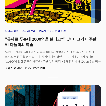
빅테크 실적
중국 AI 진화
반도체 슈퍼사이클 이후
"공짜로 푸는데 2000억을 쓴다고?"...빅테크가 마주한
AI 디플레의 역습
"지능의 가격이 무너지면, 자본은 어디로 향할까?"지난 한 주동안 시장의
포커스는 중국을 향했습니다. 상하이에서 열린 2026 세계인공지능대회
(WAIC)에 맞춰 중국이 잇따라 문샷 AI의 키디 K3와 알리바바 Qwen 3.8-맥스
등을 공개하면서 이목을 잡아 흔들었기 때문입니다. 흥미로운 점은 중국이
크리스 정
2026.07.27 06:26 PDT
시장을 겨냥한 핵심은 성능이 아니라 가격이었다는 사실입니다.앤트로픽이
클로드 오푸스 4.8의 가격 인상을 예고한 바로 그 주에 비슷한 성능의 모델을
그 3분의 1 가격으로 그것도 오픈웨이트로 시장에 던졌습니다. 제 2의 딥시크
충격...시장은 이렇게 해석하고 있습니다. 하지만 이 '비대칭'은 지금까지
빅테크의 자본전쟁을 떠받쳐온 핵심 전제인 '연산의 가치는 무한하다'는
신화에 균열을 내고 있습니다. 실제로 완벽한 실적을 발표한 구글은 자본지출
가이던스 한 줄로 창사 이래 최대 규모의 폭락세를 겪어야 했습니다. 이번 주
밀키스레터는 2000년대 중국의 '디플레이션 수출' 이후 AI 일대일로를