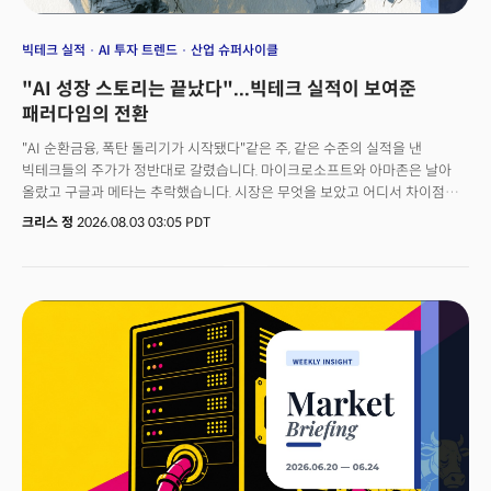
빅테크 실적
AI 투자 트렌드
산업 슈퍼사이클
"AI 성장 스토리는 끝났다"...빅테크 실적이 보여준
패러다임의 전환
"AI 순환금융, 폭탄 돌리기가 시작됐다"같은 주, 같은 수준의 실적을 낸
빅테크들의 주가가 정반대로 갈렸습니다. 마이크로소프트와 아마존은 날아
올랐고 구글과 메타는 추락했습니다. 시장은 무엇을 보았고 어디서 차이점을
느꼈을까요? 가장 극적인 변화를 보여준 것은 마이크로소프트와 메타입니다.
크리스 정
2026.08.03 03:05 PDT
마이크로소프트는 애저의 폭발적 성장과 '절제된' 자본지출로 하루 만에
시가총액이 4500억 달러 더하며 증시의 역사를 새로 썼습니다. 반면 메타는
비슷한 매출 성장에도 무절제한 투자와 AI 수익의 부재로 급락했습니다. 가장
중요한 차이는 두 기업의 현금흐름과 성장의 속도입니다. AI 자본지출을
감당할 AI 수익원이 있는가.수익 성장의 속도가 지출의 속도를 앞서는가.
고금리 환경에서 부채 의존없이 현금은 충분한가.이는 시장이 드디어
'자본지출'이 아닌 '자본수익'을 보기 시작했다는 결정적 신호입니다. 중요한
변화는 이런 흐름 위에서 중국의 반도체 자립 선언이 한국 증시를 이틀 연속
서킷브레이커로 몰아넣었다는 점입니다. 성장만을 보던 시장이 리스크도 함께
보기 시작했습니다. '무조건 투자'의 시대가 저물고 이제 수익과 규율, 그리고
리스크를 검증하는 국면으로 넘어가고 있는 것이죠. 이번 주 밀키스레터는 그
전환의 다섯 갈래 신호를 짚습니다.