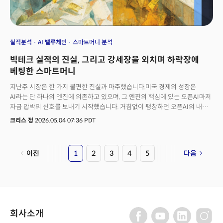
실적분석
AI 밸류체인
스마트머니 분석
빅테크 실적의 진실, 그리고 강세장을 외치며 하락장에
베팅한 스마트머니
지난주 시장은 한 가지 불편한 진실과 마주했습니다.미국 경제의 성장은
AI라는 단 하나의 엔진에 의존하고 있으며, 그 엔진의 핵심에 있는 오픈AI마저
자금 압박의 신호를 보내기 시작했습니다. 거침없이 팽창하던 오픈AI의 내부
균열이 글로벌 자본시장을 뒤흔든 가운데, 1분기 빅테크 실적 발표는 막대한
크리스 정
2026.05.04 07:36 PDT
AI 자본지출(CapEx)을 감당할 '현금 창출력' 유무가 기업들의 운명을
극단적으로 갈라놓고 있습니다.여기에 1분기 미국 GDP와 물가 지표는 AI
투자와 정부 지출이 억지로 쌓아 올린 사상누각 아래, 진짜 경제를 지탱하는
이전
1
2
3
4
5
다음
소비가 무너지고 있음을 경고하고 있습니다.1분기 GDP 성장률 2.0%라는
표면적 호조 뒤에는 비주거용 고정투자 10.4% 급등이라는 'AI 자본지출 단일
의존' 구조가 자리 잡고 있고, 이를 뒷받침해야 할 빅테크 4사의 1분기 실적은
'풍요 속의 빈곤'이라는 극단적 차별화로 응답했습니다.동시에 PCE 물가는
4.5%까지 재반등하며 연준은 1992년 이후 최다인 4명의 반대표가 쏟아지는
분열 상태에 빠졌습니다.블랙록이 4조 3000억 달러의 운용 시각으로
회사소개
"포트폴리오를 재조정하라"고 경고한 이유, 배런스 빅머니 폴에서 강세론