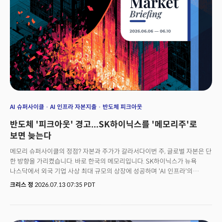
통해 '지능 디플레이션'을 수출하기 시작한 중국의 시그널을 축으로 다섯 개의
신호를 포착했습니다. AI 경제의 판이 어떻게 재편되고 있는지 꼭 확인하세요!
AI 슈퍼사이클
AI 인프라 자본지출
반도체 피크아웃
반도체 '피크아웃' 경고...SK하이닉스를 '메모리주'로
보면 늦는다
메모리 슈퍼사이클의 정점? 자본과 주가가 갈라서다이번 주, 글로벌 자본은 단
한 방향을 가리켰습니다. 바로 한국의 메모리입니다. SK하이닉스가 뉴욕
나스닥에서 외국 기업 사상 최대 규모의 상장에 성공하며 'AI 인프라'의
심장부에 입성했고, 삼성전자는 전년 대비 이익이 19배 뛰는 사상 최대 실적을
크리스 정
2026.07.13 07:35 PDT
예고했습니다.그런데 정작 같은 주, 삼성의 주가는 6% 넘게 급락했습니다.
자본은 7배 초과청약으로 열광하는데 주가는 흔들리는 이 기묘한
분열이야말로, 지금 시장이 던지는 진짜 질문의 신호입니다.시장은 더 이상
"HBM 수요가 언제까지 갈 것인가"를 묻지 않습니다. "그 수요가 이미 주가에