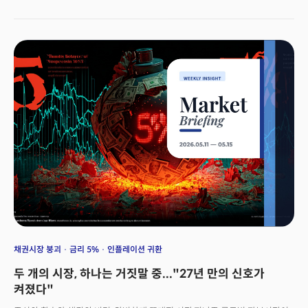
씌여지고 있습니다. 2026년 6월 12일, 스페이스X가 역사상 최대 규모의
기업공개(IPO)를 앞두고 있습니다. 시장에 진입하는 즉시 1조 달러가 넘는
규모의 '빅테크'가 되는 역사적 순간입니다. 모든 투자자들이 "얼마나 더
오를까?"를 묻고 있습니다. 하지만 정작 물어야 할 질문은 "나는 지금 어느
단계에서 입장하고 있는가"입니다. SK하이닉스가 단 1년 만에 1000%의
성장으로 1조 달러 클럽에 조인하고 스페이스X가 사모시장에서 이미 1조
7500억 달러의 가치를 만들고 데뷔하는 지금, 가치 창출의 정점이
어디인가를 되묻게 만들기 때문입니다.동시에 케빈 워시 연준의장의 취임은
시장 체제의 전환을 예고하고 있습니다. 투자자들이 바라봐야 할 곳은 이제
금리의 방향이 아닌 워시가 구상하고 있는 통화정책 체제 자체의 변화입니다.
그것이 바로 시장이 '고점의 환호'에서 가파르게 움직일때 수면 아래에서
조용히 움직이는 '구조의 변화'를 봐야하는 이유입니다.
채권시장 붕괴
금리 5%
인플레이션 귀환
두 개의 시장, 하나는 거짓말 중..."27년 만의 신호가
켜졌다"