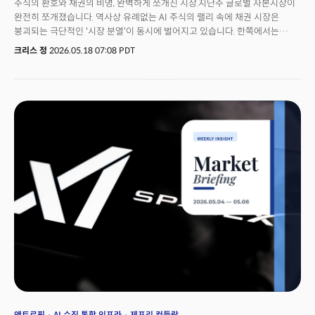
주식의 환호와 채권의 비명, 완벽하게 쪼개진 시장.지난주 글로벌 자본시장이
완전히 쪼개졌습니다. 역사상 유례없는 AI 주식의 랠리 속에 채권 시장은
붕괴되는 극단적인 '시장 분열'이 동시에 벌어지고 있습니다. 한쪽에서는
대한민국을 중심으로 반도체 랠리가 닷컴 버블 정점의 기울기를 무려 26년
크리스 정
2026.05.18 07:08 PDT
만에 정확하게 재현하며 환희의 정점을 찍는 동안, 다른 한쪽에서는 선진국
국채 시장이 조용히 무너지고 있습니다. 미국 30년물의 입찰 금리가 2007년
금융위기 이후 처음으로 '마의 벽'으로 인식되어온 5%를 돌파하고 일본
초장기물이 사상 최고치를 경신했습니다.주식시장은 이를 단순한 '소음'
수준으로 치부하고 있습니다. 하지만 G7이 채권시장의 동향을 긴급 의제로
올린 지금, 우리는 두 시장 중 어느 쪽이 진실을 말하고 있는지 물어야
합니다. 18일(현지시각) 케빈 워시 연준 의장 체제가 공식적으로 출범하는
가운데 호르무즈 해협 봉쇄로 촉발된 에너지 발 인플레이션이 연준의
통화정책 스케쥴에 심각한 도전장을 던지고 있습니다. 동시에 월가의 거대
자본은 '예측 시장'이라는 새로운 금융 인프라로 그 영역을 확장하고 있습니다.
주식 현물과 선물, 그리고 옵션에서 이제 돈은 '이벤트'라는 새로운 영역으로
무한 확장합니다. 아이러니한 점은 풍부한 유동성의 시대가 만들어낸 환희의
정점에서 5%라는 금리는 수면 아래에서 조용히 시장에 어두운 그림자를
드리우고 있다는 점입니다. 인플레이션 파동에서 예측시장의 제도권 진입,
그리고 AI 시대의 입시 패러다임 전환까지...이번 주 밀키스레터도 리더라면
놓칠 수 없는 구조적 변화와 대응전략을 제안합니다.
앤트로픽
AI 수직 통합 인프라
제프리 컨들락