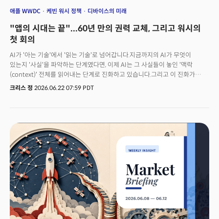
애플 WWDC
케빈 워시 정책
디바이스의 미래
"앱의 시대는 끝"...60년 만의 권력 교체, 그리고 워시의
첫 회의
AI가 '아는 기술'에서 '읽는 기술'로 넘어갑니다.지금까지의 AI가 무엇이
있는지 '사실'을 파악하는 단계였다면, 이제 AI는 그 사실들이 놓인 '맥락
(context)' 전체를 읽어내는 단계로 진화하고 있습니다.그리고 이 진화가
클라우드를 떠나 우리 손안의 디바이스, 즉 엣지(edge)와 만나는 순간
크리스 정
2026.06.22 07:59 PDT
컴퓨팅의 권력 구조 자체가 바뀝니다.더밀크가 개최한 'AI 하드웨어, 맥락의
시대' 웨비나에서 손재권 대표는 바로 이 지점을 짚었습니다. 단순히 애플의
신제품과 전략을 분석한 것이 아니라 AI의 진화가 디바이스와 만나 어느
방향으로 진화하고 있는지를 제시했습니다.애플 WWDC를 소재로 삼았지만
"오늘은 디바이스 이야기가 아니다"라며, 앱을 실행하는 시대에서 에이전트가
알아서 일하는 시대로 넘어가는 '레짐 체인지'를 정조준한 것입니다.이날
웨비나에는 주요 대기업 전략팀 구독자들이 대거 참여해 뜨거운 관심을
표명했고, 단순한 신제품 분석을 넘어 '디바이스의 미래'를 둘러싼 판이 어디로
움직이는지를 제시했습니다.그리고 같은 주, 케빈 워시의 첫 FOMC가 시장의
물길을 정반대로 틀어버렸습니다. 유럽중앙은행(ECB)과 일본이 금리인상을
단행하며 글로벌 경제의 금리 경로가 위로 향하고 있습니다. 기술의 권력과
자본의 권력이 동시에 재편된 한 주, 그 신호를 함께 읽어보겠습니다.