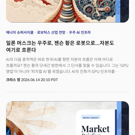
에너지 슈퍼사이클
로보틱스 산업 전망
우주 AI 인프라
일론 머스크는 우주로, 젠슨 황은 로봇으로...자본도
여기로 흐른다
AI의 다음 종착역은 바로 한국!AI를 향한 자본의 흐름은 이제 어디로
흐를까요? 젠슨 황의 닷새간 방한에서 그 단서를 찾을 수 있습니다. 그는 'GPU
영업'이 아니라 '피지컬 AI'를 외쳤습니다. AI의 진화가 GPU 인프라를
중심으로 한 모델에서 AI 팩토리의 토큰 경제, 그리고 마침내 우리의 실생활로
크리스 정
2026.06.14 20:10 PDT
들어오는 물리적 단계로 진입하고 있음을 선언한 것입니다.AI를 강을 따라
흐르는 자본의 낙수가 칩에서 변압기와 발전설비, 그리고 로봇이라는 구경제
(Old Economy)로 이동하고 있음을 그 정점에 선 인물이 직접 선언했습니다.
그리고 한국은 바로 이를 실현하기 위한 '완벽한 테스트베드'라는
것입니다. "한국의 다음 성장 동력은 로보틱스"젠슨 황이 강조한 것은 바로
AI의 진화가 피지컬 AI로 향하고 있다는 것입니다. 그리고 여기에 수혜를 받는
산업은 바로 우리가 그동안 외면했던 구경제의 잊혀진 기업들입니다. 동시에
지난주 금융시장은 금리인상에 대한 공포로 물들었습니다. 예상치를 두 배나
상회한 강한 고용지표가 역설적으로 충격을 안기며 하루만에 2조 달러의