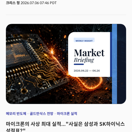
무너졌습니다. 메타의 클라우드 시장 참전에 중간 생태계가 붕괴 조짐을 보인
크리스 정
2026.07.06 07:46 PDT
것입니다. 불과 몇 달 전만 해도 AI 생태계의 최대 병목을 지닌 희소 자원은
GPU였습니다. 하지만 지금은 메모리 반도체입니다. 모건스탠리가 GPU
임대료의 폭락을 근거로 AI의 펀더멘털 리스크를 지목한지 얼마 되지 않아
메타는 남아도는 컴퓨트 유휴 용량을 활용하기 위해 하이퍼스케일러로의
전환을 선언합니다. 이 두 가지 사건은 결국 순수 임대 사업자인
네오클라우드의 붕괴를 촉발했습니다.동시에 HBM 시장의 약 80%를 장악한
한국은 메모리 슈퍼사이클을 단기적인 호황에서 구조적인 기회로
만드는 5000조원의 메가프로젝트를 시작했습니다. 이는 한국의 AI 산업이
'희소성 공급자'에서 '시스템 공동설계자'로 올라설 수 있느냐는 시험대에
올랐음을 의미합니다. 우주 산업에서는 스페이스X의 나스닥 편입을 앞두고
수직통합 모델이 '우주 기업'의 정의를 다시 쓰고 있으며 미 교육부마저 대학
전공을 '졸업 후 연봉'으로 심사하기 시작했습니다. 결국 시장과 정책을
관통하는 가장 강력한 메가 트렌드는 '생존을 위한 수직통합'과 '냉혹한 수익성
증명'입니다. 이번 주 밀키스레터도 글로벌 비즈니스 리더들이 반드시
포착해야 할 산업과 정책의 충돌 지점을 짚어드립니다.
메모리 반도체
골드만삭스 전망
마이크론 실적
마이크론의 사상 최대 실적..."사실은 삼성과 SK하이닉스
성적표?"