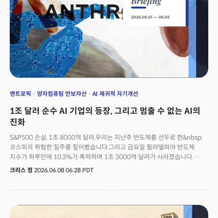
가치를 증발시켰습니다. 유럽중앙은행(ECB)은 3년 만에 처음으로 금리인상을
시작했습니다. 이제 투자자들은 '진짜 안전자산은 무엇인가'라는 본질적인
질문을 다시 꺼내고 있습니다.스페이스X가 상장 첫 날 2조 달러의 기업 가치를
만들며 역사상 전례없는 메가 IPO로 시장을 휩쓰는 지금, 자본의 욕구가
어디까지 향할지 주시해야 하는 시점입니다.
앤트로픽
양자컴퓨팅 안보자산
AI 재귀적 자기개선
1조 달러 순수 AI 기업의 등장, 그리고 멈출 수 없는 AI의
진화
S&P500 손실, 1조 8000억 달러.우리는 지난주 반도체를 선두로 한&nbsp;
코스피의 위험한 질주를 짚어봤습니다.그리고 금요일 필라델피아 반도체
지수가 하루만에 10.3%가 폭락하며 1조 3000억 달러가 사라졌습니다.
나스닥은 무려 4.2%가 하락하며 1121포인트가 사라졌습니다. 사상 최대
크리스 정
2026.06.08 06:28 PDT
포인트 하락입니다.&nbsp;모두가 환희 속에 취해있을때 찾아온 갑작스런
쇼크.&nbsp;하지만 금융시장의 패닉과는 별개로 기술과 정책, 그리고 자본의
흐름은 새로운 시그널을 번뜩이고 있습니다. 기술과 정책, 자본이 맞물리면
이는 구조적 변화를 의미합니다.인간이 AI를 만드는 시대가 저물고, AI가 AI를
만드는 시대가 열리고 있습니다.&nbsp;앤트로픽이 순수 AI 기업으로서는