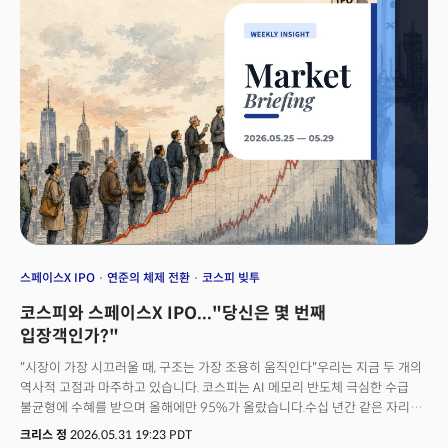
최초로 9650억 달러 가치로 오픈AI를 제치고 IPO(기업공개) 상장 서류를
제출했습니다. 하지만 동시에 코드베이스의 80% 이상을 클로드가
작성한다는 내부 수치를 공개하며 "인간이 제어할 수 없기 전에 이제는 AI의
진화를 멈춰야 할 때"라고 경고했습니다.다른 한 편에서는 미 상무부가
양자컴퓨팅 기업의 지분을 인수하며 사실상 양자를
&nbsp;'국가전략자산'으로 편입했습니다.&nbsp;클로드는 AI가 스스로
새로운 AI 모델을 창조하는 단계로 진입하고 있다고 경고하고 국가는 AI와
양자를 '안보자산'으로 인식하기 시작했습니다.&nbsp;이제 질문은 '누가 더
똑똑한 AI를 만드는가'에서&nbsp;'스스로 진화하는 AI를 누가 통제하고,
인프라와 자본을 누가 선점하는가'의 경쟁으로 바뀌고 있습니다.&nbsp;
스페이스X IPO
연준의 체제 전환
코스피 빚투
코스피와 스페이스X IPO..."당신은 몇 번째
입장객인가?"
"시장이 가장 시끄러울 때, 구조는 가장 조용히 움직인다"우리는 지금 두 개의
역사적 고점과 마주하고 있습니다. 코스피는 AI 메모리 반도체 극심한 수급
불균형에 수혜를 받으며 올해에만 95%가 올랐습니다.수십 년간 같은 자리를
맴돌며 '박스피'라 불리며 조롱을 받던 시장이 이제 투자자들이 가장 열광하는
크리스 정
2026.05.31 19:23 PDT
세계에서 가장 뜨거운 시장이 됐습니다. 그리고 한 쪽에서는 또다른 역사가