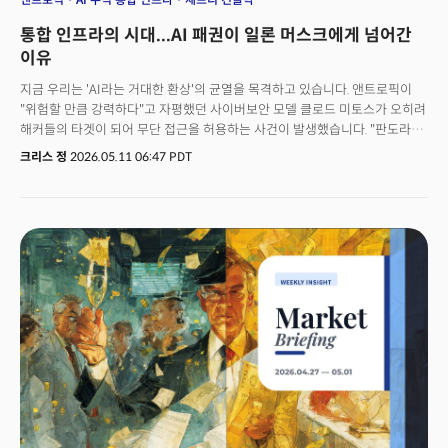
통합 인프라의 시대...AI 패권이 일론 머스크에게 넘어간
이유
지금 우리는 'AI라는 거대한 환상'의 균열을 목격하고 있습니다. 앤트로픽이
"위험할 만큼 강력하다"고 자평했던 사이버보안 모델 클로드 미토스가 오히려
해커들의 타겟이 되어 무단 접근을 허용하는 사건이 발생했습니다. "판도라의
상자가 열렸다"월가는 충격에 빠졌습니다. 너무 뛰어난 능력으로 일부
크리스 정
2026.05.11 06:47 PDT
기업에만 공개하던 모델이 보안 해킹으로 인공지능 산업의 근간을 뒤흔드는
계기가 되고 있습니다. 지금까지의 보안 체계에 대한 의문이 제기되고
있습니다.동시에 앤트로픽은 지금까지 각을 세우며 대립하던 일론 머스크의
스페이스X에 컴퓨팅 인프라를 의존하기 시작했습니다. AI 생태계의 권력
이동이 시작된 겁니다.거시적인 변화도 놓칠 수 없습니다. 미국의 공공부채가
2차 대전 이후 처음으로 GDP를 추월했습니다. 미국은 이제 1달러를 벌기
위해 1.33달러를 쓰는 나라가 됐습니다. 문제는 1946년의 100%는
정점이었지만 80년이 지난 2026년의 100%는 시작이라는 점입니다. 제프리
건들락이 이에 대응하는 충격적인 포지셔닝을 공개했습니다. 이번 주
밀키스레터는 리더들이 절대 놓칠 수 없는 소식들로 가득합니다.