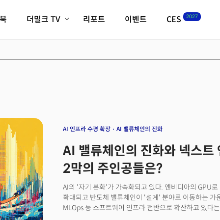
2027
이북
더밀크 TV
리포트
이벤트
CES
전체기사
K-웨이브
최신비디오
비디오
스타트업
혁신원정대
역사 및 개요
인자기(사람,돈,기술 이야기)
필드 가이드
크리스의 뉴욕 시그널
CES2027 with TheM
더밀크 아카데미
AI 인프라 수평 확장
AI 밸류체인의 진화
더웨이브/트렌드쇼
AI 밸류체인의 진화와 넥스트 엔
밸리토크
2막의 주인공들은?
AI의 '자기 분화'가 가속화되고 있다. 엔비디아의 GPU로
확대되고 반도체 밸류체인이 '설계' 분야로 이동하는 가운
MLOps 등 소프트웨어 인프라 전반으로 확산하고 있다
시선이 다른 곳을 향하게 된 계기가 된 것은 바로 문서형