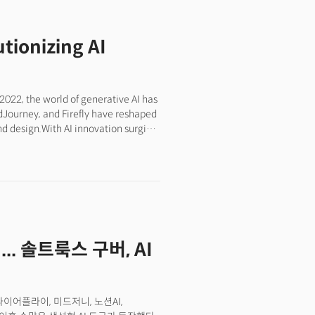
tionizing AI
22, the world of generative AI has
idJourney, and Firefly have reshaped
nd design.With AI innovation surging,
ar: how can generative AI enhance
ss?“AI must solve real-world
O of Saltlux, a leading generative AI
ilk during a visit to the U.S.,Lee
entation. “AI literacy is about much
ing clear problems and leveraging AI
olving in PracticeTrue AI literacy,
. 솔트룩스 구버, AI
 and articulate challenges. “Being
ose to an LLM (large language
s AI disruption initiative as a model
proach of defining practical problems
 파이어플라이, 미드저니, 노션AI,
s that others can learn from.”The