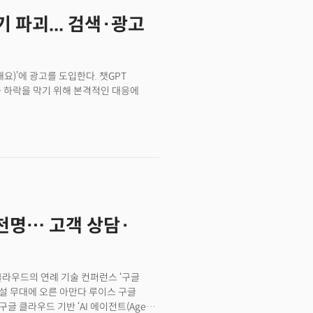
ill lead in this era of disruption.”As
출력을 최적화하여 응답을 생성하기 전에 학습
 generative AI can achieve, the
 파괴... 검색·광고
하도록 하는 프로세스) 기술을 개척하고
ot just for exploration but for
받고 있다. 이는 올해 초 평가된
lization, or industry-specific
것이다. 최근엔 AI의 위키피디아라고 할
beginning to unfold.The following is
900만 건의 쿼리(queries, 검색 요청)를
k Park and Saltlux Guber CEO Kyungil
 개요)’에 광고를 도입한다. 챗GPT
출 하락을 막기 위해 본격적인 대응에
것으로 알려졌다. 그만큼 성장세가
시티 최고비즈니스책임자(CBO)를 만나
 열린 넥스트라이즈 2024에 연사로
미트리 쉐벨렌코 CBO는 더밀크와
 언론사 등 퍼블리셔와의 상생 모델에
시한 포털의 미래 "AI 시대의 야후나
 천명… 고객 상담·
클라우드의 연례 기술 컨퍼런스 ‘구글
 기조연설 무대에 오른 아만다 루이스 구글
“구글 클라우드 기반 ‘AI 에이전트(Agent,