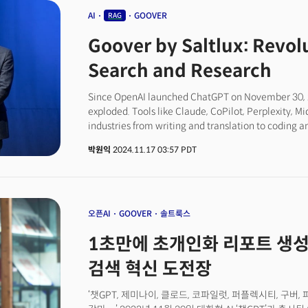
하드웨어를 선보이며 저력을 보여줬습니다.
AI
GOOVER
RAG
Goover by Saltlux: Revolu
Search and Research
Since OpenAI launched ChatGPT on November 30, 20
exploded. Tools like Claude, CoPilot, Perplexity, M
industries from writing and translation to coding a
the question for individuals and businesses is cle
박원익
2024.11.17 03:57 PDT
personal competitiveness and organizational succe
problems to create real value,” says Kyungil Lee, CE
company based in South Korea. Interview with TheMi
stressed that AI isn’t just a playground for experim
more than using prompts or tools—it’s about defin
오픈AI
GOOVER
솔트룩스
to solve them,” he explained.AI Literacy: Problem-S
1초만에 초개인화 리포트 생성..
according to Lee, starts with the ability to identify
able to ask specific questions and communicate th
검색 혁신 도전장
model) is critical,” he says. Lee points to SK Group’
for applying AI to real-world challenges. “Their ap
‘챗GPT, 제미나이, 클로드, 코파일럿, 퍼플렉시티, 구버,
and solving them with AI creates valuable use case