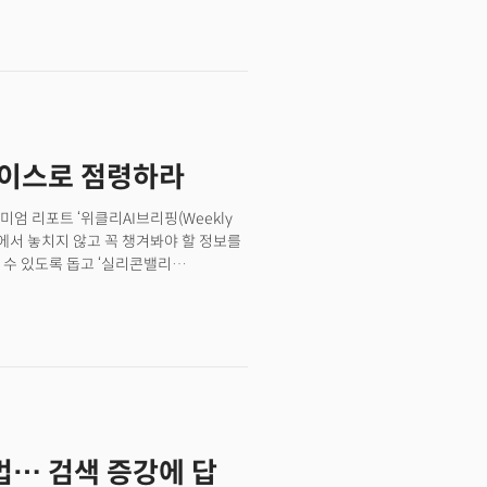
했다.
바이스로 점령하라
엄 리포트 ‘위클리AI브리핑(Weekly
홍수 속에서 놓치지 않고 꼭 챙겨봐야 할 정보를
 수 있도록 돕고 ‘실리콘밸리
임을 취재하는 더밀크만의 인사이트를
하실 수 있습니다. 그럼 출발해 볼까요?
법… 검색 증강에 답