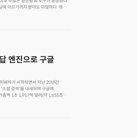
시된 이후 수많은 생성형 AI 도구가 등장했다.
lving experience. “This process not
 코딩에 이르기까지 분야도 다양하다. 매일
imizes its effectiveness,” he said.A
을까. 생성형 AI 기술로 개인의 경쟁력을
ip, is taking a step forward in the
까? 한국의 생성AI 기술과 시장을
, a search and research platform.
 더밀크와 인터뷰에서 “실제 문제 해결에
, the tool is designed to provide
혹은 재미 삼아 AI 도구를 테스트 해보는
l search with advanced AI insights.
iteracy, 활용 능력)가 중요한 키워드가
vice has also expanded to mobile
 전부는 아니다”라며 “AI를 100%
 it’s the combination of Saltlux’s
를 AI로 풀어봐야 한다. 이건 연습이
xpertise in vector search
문답 엔진으로 구글
 일방혁(일하는 방식의 혁신)’을 좋은
formation and even paid
실제 업무에서 해결해야 할 문제를 정의한
se answers and trustworthy
고 있다는 설명이다. 그는 “구체적으로
 accuracy rate and a 97% recency
모 언어 모델), AI와 대화하는 능력이
t its performance rivals that of
 지배하기 시작하면서 지난 20년간
 AI 기술의 효용을 극대화할 수 있을
eyond search, Goover offers
 '소셜 검색'을 내세우며 구글에
lized content recommendations,
 1조 1,917억 달러(약 1,655조원)
alized digital experiences.The
리가 등장하고 있다. 챗GPT를 앞세운
licon Valley HQ, Lee reflected on the
어드는 것은 시간 문제라고 보고 있다.
 continue to evolve at breakneck
스타트업이 있다. 바로 아라빈드
mate success will hinge on how
AI 출신 엔지니어들이 창업한
tools are no longer just helpful—
정보'가 지배하던 생성AI 모델을 극복하며
zations and individuals who can
검색 증강 생성(RAG, Retrieval-