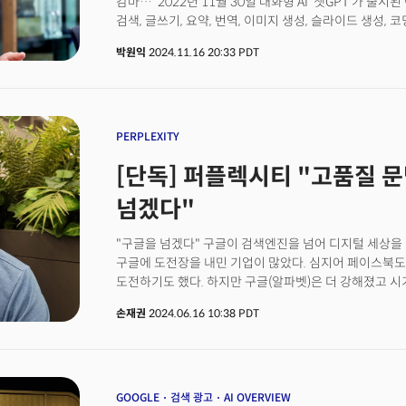
감마…’ 2022년 11월 30일 대화형 AI ‘챗GPT’가 출
key, Lee believes, lies in accumulating problem-so
검색, 글쓰기, 요약, 번역, 이미지 생성, 슬라이드 생성,
only sharpens your understanding of AI but also max
같이 새롭게 쏟아져 나오는 AI 도구를 어떻게 활용하면 좋
New Player in AI SearchSaltlux, under Lee’s leadersh
박원익
2024.11.16 20:33 PDT
높이고 조직의 성공을 이끌려면 어떤 접근법을 취해야 할
generative AI space with its latest offering, Goover
이끌고 있는 솔트룩스의 이경일 대표는 미국에서 진행한
Introduced in June through Saltlux’s U.S. subsidiary
AI를 사용해 보는 게 중요하다”고 강조했다. 단순 작업, 
what Lee calls a 'Re-Search', combining traditiona
정도로는 큰 효용을 얻기 어렵다는 것이다. “AI 리터러시(l
Available in both Korean and English, Goober’s ser
되고 있지만, 프롬프트 입력볍, AI 도구 사용법을 익히는 게
PERPLEXITY
platforms.What sets Goover apart? According to Lee,
활용하려면 자신이 가진 문제를 명확히 정의하고, 그 문제
proprietary LLM, called LUXIA, and its established e
[단독] 퍼플렉시티 "고품질 
필요하다”고 밝혔다. 이 대표는 SK그룹이 추진 중인 ‘AI
technology. Goover navigates multilingual web in
사례로 언급했다. SK그룹이 AI 일방혁 캠페인을 통해 
subscription services, presenting users with preci
넘겠다"
후 이를 AI로 해결, 사용 사례(use case)를 정립해 가
sources.“In our own tests, Goober achieved a 98%
질문하는 능력, 정의한 문제를 언어로 표현해서 LLM(대규
rate in Korean search queries,” Lee said, noting tha
"구글을 넘겠다" 구글이 검색엔진을 넘어 디지털 세상을
중요하다”며 “이런 과정을 통해 문제 해결 경험을 축적하면
ChatGPT and surpasses Perplexity in some areas. B
구글에 도전장을 내민 기업이 많았다. 심지어 페이스북도
것”이라고 말했다.
features like auto-generated reports and persona
도전하기도 했다. 하지만 구글(알파벳)은 더 강해졌고 시가총액
aligning with the growing demand for hyper-person
의 기업이 됐다. 하지만 생성AI 시대가 오면서 다른 스토
Future of Generative AIDuring a visit to Goover’s Si
손재권
2024.06.16 10:38 PDT
오픈AI가 구글을 위협하고 있으며 향후 '검색 시장'에 뛰
future of the AI industry. While generative AI tools
그럼에도 또 한번 '감히' 구글에 도전장을 내민 생성AI 
speed, the Saltlux CEO emphasized that their ulti
스리니바스가 창업한 퍼플렉시티(Perplexity)다. 오픈
effectively they address real-world challenges.“AI 
퍼플렉시티는 지난 2023년 처음 등장하자 마자 '환각 
they’re becoming essential,” Lee said. “The organi
간결한 이용자환경(UX)과 출처를 밝힌 정보로 화제를 뿌렸다. 
GOOGLE
검색 광고
AI OVERVIEW