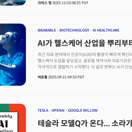
크리스 정
2025.12.03 08:25 PDT
사이버보안 기업 크라우드스트라이크(CRWD)의 실적이었
않는다는 것이다. 대신 AI를 실제로 '작동'시키는데 필
데이터를 저장하고 검색하는 플랫폼(몽고DB)와 AI 시
(크라우드스트라이크)가 바로 그것이다.두 기업의 실적은 
투자의 무게중심이 하드웨어에서 소프트웨어로, 훈련(Traini
WEARABLE
BIOTECHNOLOGY
AI HEALTHCARE
이동하고 있다는 신호이자 'AI 엔터프라이즈 스택의 수
AI가 헬스케어 산업을 뿌리부
입증하는 결과물이다.
최근 의료 분야에서 인공지능(AI)의 활용이 빠르게 확산
헬스케어 도입을 앞당겼고, 글로벌 제약사와 의료기관은 
적극적으로 결합하기 시작했다. 이 같은 변화는 AI가 단
현장과 산업 전반의 운영체제로 자리 잡아가고 있음을 보
여운홍
2025.09.21 09:33 PDT
의료비, 그리고 의료 인력 부족이라는 삼중고 속에서 AI는 
부상하고 있는 것이다. 돌이켜보면 지난 2018년은 AI
세계적 권위지 네이처(Nature)가 자매지 네이처 머신 인텔리
Intelligence) 창간을 발표하며, ‘AI-Enabled Healthca
키워드를 전면에 내세운 것. 이는 AI와 헬스케어의 융합
학문 영역으로 자리잡았음을 상징했다.2019년 공식 창
TESLA
OPENAI
GOOGLE WILLOW
재현성과 투명성을 강조하는 새로운 결과와, AI 기반 의
테슬라 모델Q가 온다... 소라
같은 해 9월 필자가 조지아공대(Georgia Tech) 석
발표한 ‘완전 휴대형·무선 뇌-기계 인터페이스(Vol.1, pp.4