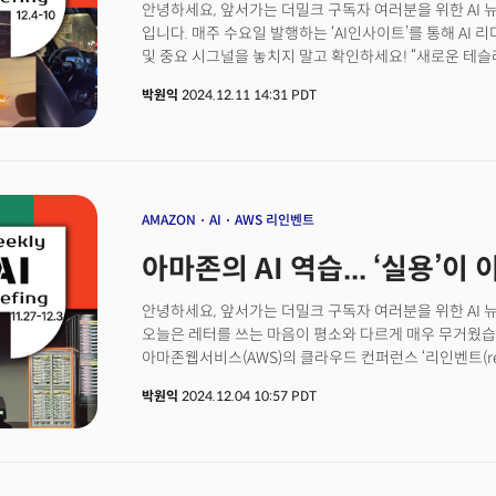
안녕하세요, 앞서가는 더밀크 구독자 여러분을 위한 AI 
사례였다. 유연한 두피 전자소자와 딥러닝을 결합해 환
입니다. 매주 수요일 발행하는 ‘AI인사이트’를 통해 AI 
수 있음을 임상 환경에서 검증한 연구였다.
및 중요 시그널을 놓치지 말고 확인하세요! “새로운 테슬
출시됩니다.”9일(현지시각) 에디슨 유 도이치은행(Deuts
박원익
2024.12.11 14:31 PDT
“목표가격을 상향 조정한다”며 이같이 밝혔습니다. ‘모델
테슬라가 TAM(total addressable market, 전체
10일 모건 스탠리 역시 목표주가를 400달러로 상향 조
악조건 속에서도 월가가 테슬라에 대한 긍정적 전망을 
AMAZON
AI
AWS 리인벤트
아마존의 AI 역습... ‘실용’이
안녕하세요, 앞서가는 더밀크 구독자 여러분을 위한 AI 
오늘은 레터를 쓰는 마음이 평소와 다르게 매우 무거웠
아마존웹서비스(AWS)의 클라우드 컨퍼런스 ‘리인벤트(re:
놀라운 소식을 전해 들었기 때문입니다.외신 기자들이 저
박원익
2024.12.04 10:57 PDT
건가?”라고 궁금해하며 물어볼 정도로 비상계엄 선포와 
다뤄졌습니다. 같은 시각 제가 있는 라스베이거스에는 ‘A
몰아닥치는 느낌입니다. 생성 AI 분야에서 마이크로소프
아마존은 이번 리인벤트를 통해 이들에 필적할 프론티어 