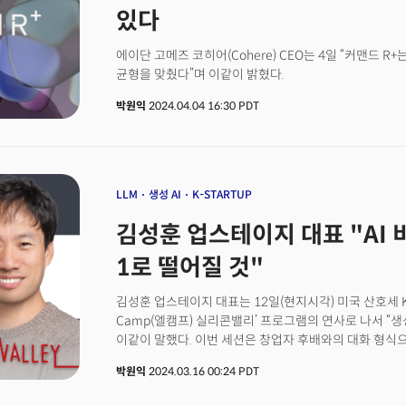
있다
에이단 고메즈 코히어(Cohere) CEO는 4일 “커맨드 
균형을 맞췄다”며 이같이 밝혔다.
박원익
2024.04.04 16:30 PDT
LLM
생성 AI
K-STARTUP
김성훈 업스테이지 대표 "AI 
1로 떨어질 것"
김성훈 업스테이지 대표는 12일(현지시각) 미국 산호세 KI
Camp(엘캠프) 실리콘밸리’ 프로그램의 연사로 나서 “생
이같이 말했다. 이번 세션은 창업자 후배와의 대화 형식으
수많은 LLM이 쏟아져 나오고 있지만, 오픈AI의 GPT-4
박원익
2024.03.16 00:24 PDT
라마 등 성능이 좋은 상위 10개 모델은 앞으로도 계속해
예측이다. 김 대표는 특히 LLM이 향후 데이터베이스 관