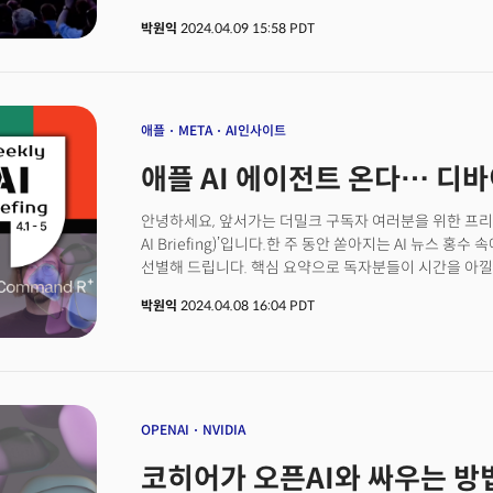
비서)’ 기능을 갖춘 쇼핑몰을 이용하면 된다”며 이같이 말
박원익
2024.04.09 15:58 PDT
애플
META
AI인사이트
애플 AI 에이전트 온다… 디
안녕하세요, 앞서가는 더밀크 구독자 여러분을 위한 프리미
AI Briefing)’입니다.한 주 동안 쏟아지는 AI 뉴스 
선별해 드립니다. 핵심 요약으로 독자분들이 시간을 아낄
+실리콘앨리’ 현장에서 빅테크, 유망 스타트업의 움직
박원익
2024.04.08 16:04 PDT
추가했습니다. 더 자세한 내용은 더 알아보기 링크로 확인
OPENAI
NVIDIA
코히어가 오픈AI와 싸우는 방