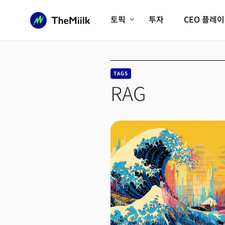
토픽
투자
CEO 플레
에이전틱AI시대
롱제비티/헬스케어
인프라/에너지
미국대전환
TAGS
피지컬AI/로봇
디지털자산
RAG
AX비즈니스혁명
미래 교육/직업
전체 기사 보기