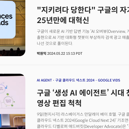
combine problem-solving skills with AI capabilities w
Augmented Generation : 대규모 언어 모델의 
companies like Saltlux push the boundaries of what
"지키려다 당한다" 구글의 자기
데이터 소스 외부의 신뢰할 수 있는 지식 베이스를 참조
challenge for users is clear: to harness these tools n
확장시키며 기업가치 30억달러(약 4조1300억원)를 인정
meaningful impact. Whether through search, persona
25년만에 대혁신
기업가치의 세 배에 달할 정도로 급속도로 성장하고 있는 
applications, AI’s transformative potential is only 
수 있는 ‘페이지(Pages)’ 기능을 출시했다. 현재 월 1억 6
the full interview between TheMiilk reporter Woni
구글이 새로운 AI 기반 답변 기능 ‘AI 오버뷰(Overview,
처리하고 있으며 월간 활성 사용자(MAU)는 1000만 명, 제품 유료 구독 등을 통해 연간
Lee.
출현으로 AI 기반 대화형 챗봇이 부상하자 검색 광고 매
2000만달러 이상의 반복 매출(ARR)을 달성하고 있는 
나선 것으로 풀이된다.
가파르다는 것이다. 더밀크는 드미트리 쉬벨렌코 퍼플렉
인터뷰했다. 드미트리는 지난 13~14일 서울 코엑스에서
박원익
2024.05.22 15:13 PDT
참여했으며 SK텔레콤과의 제휴를 발표하기도 했다. 드
인터뷰에서 퍼플렉시티가 도입하려는 새 비즈니스 모델과
대해 처음으로 밝혔다. [더밀크 관련기사]퍼플렉시티가 제
구글은 아직 탄생하지 않았다"
AI AGENT
구글 클라우드 넥스트 2024
GOOGLE VIDS
구글 ‘생성 AI 에이전트’ 시대
영상 편집 척척
9일(현지시각) 라스베이거스 만달레이 베이 호텔. 구글 
클라우드 넥스트 2024(Google Cloud Next 24)’
클라우드 디벨로퍼 애드버킷(Developer Advocate)은 