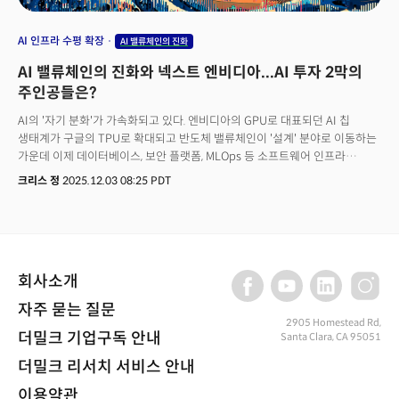
AI 인프라 수평 확장
AI 밸류체인의 진화
AI 밸류체인의 진화와 넥스트 엔비디아...AI 투자 2막의
주인공들은?
AI의 '자기 분화'가 가속화되고 있다. 엔비디아의 GPU로 대표되던 AI 칩
생태계가 구글의 TPU로 확대되고 반도체 밸류체인이 '설계' 분야로 이동하는
가운데 이제 데이터베이스, 보안 플랫폼, MLOps 등 소프트웨어 인프라
전반으로 확산하고 있다는 강력한 징후가 관측됐다. 투자자들의 시선이 다른
크리스 정
2025.12.03 08:25 PDT
곳을 향하게 된 계기가 된 것은 바로 문서형 데이터베이스 기업 몽고DB(MDB)
와 사이버보안 기업 크라우드스트라이크(CRWD)의 실적이었다. 두 기업의
공통점은 GPU를 만들지 않는다는 것이다. 대신 AI를 실제로 '작동'시키는데
필요한 소프트웨어 인프라를 만든다. 데이터를 저장하고 검색하는 플랫폼
(몽고DB)와 AI 시스템을 보호하는 보안 솔루션(크라우드스트라이크)가 바로
회사소개
그것이다.두 기업의 실적은 단순한 분기 호조가 아니다. AI 인프라 투자의
무게중심이 하드웨어에서 소프트웨어로, 훈련(Training)에서 운영
자주 묻는 질문
(Operation)으로 이동하고 있다는 신호이자 'AI 엔터프라이즈 스택의 수평적
2905 Homestead Rd,
확산'이 단순한 가설이 아닌 실체임을 입증하는 결과물이다.
더밀크 기업구독 안내
Santa Clara, CA 95051
더밀크 리서치 서비스 안내
이용약관