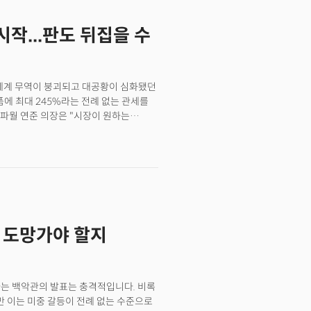
있을 것이다. 사람들은 경기 둔화 국면에서
송을 더 즐겨볼 가능성이 높기 때문이다.
작...판도 뒤집을 수
해 그 어느 기업보다 강력한 실적과 올해
라 할 수 있을 것이다. 그런 측면에서
드(BRBR)는 강력한 성장에 경기
들이다.
 세계 무역이 붕괴되고 대공황이 심화됐던
품에 최대 245%라는 전례 없는 관세를
파월 연준 의장은 "시장이 원하는
창립자 레이 달리오는 "1971년 닉슨
자자에게 최악의 시기일까요, 아니면
기 속에서 탄생했습니다.
지 도망가야 할지
다는 백악관의 발표는 충격적입니다. 비록
 이는 미중 갈등이 전례 없는 수준으로