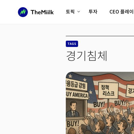
토픽
투자
CEO 플레
에이전틱AI시대
롱제비티/헬스케어
인프라/에너지
미국대전환
TAGS
피지컬AI/로봇
디지털자산
경기침체
AX비즈니스혁명
미래 교육/직업
전체 기사 보기