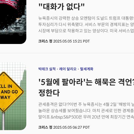
신뢰도도 급락했다.한편 JP모건의 제이미 다이먼 CEO
"대화가 없다"
가능하다고 경고했다. 아폴로 글로벌 매니지먼트의 짐 젤
트럼프 행정부의 최근 관세 유예와 중국과의 긴장 완화를
뉴욕증시의 강력한 상승 모멘텀이 도널드 트럼프 대통령
평가하며 "경기침체 확률이 30%에서 70-80%로 올랐다
투자심리가 다시 위축됐다. 서비스 부문의 경제지표는 
시장에 부담으로 작용하고 있는 양상이다. 미국 서비스
S&P500 지수는 약 20년 만의 최장 랠리를 마감했다. 지
크리스 정
2025.05.05 15:21 PDT
0.7%, 다우존스 산업평균지수는 0.2% 각각 내렸다. 10
를 기록했고, 블룸버그 달러 지수는 0.2% 하락했다.트
타결될 수 있다고 언급했으나 중국과의 즉각적인 합의 
얻으며 투자 심리가 위축됐다. 시장 마감 후 포드자동차
수익에 타격을 줄 것이라고 발표했고 데이터 분석 기업 
빅테크 실적
레이 달리오
탈세계화
미치지 못했다.투자자들의 관심은 이제 수요일(7일, 현
'5월에 팔아라'는 해묵은 격언?
전환되고 있다. 최근 견고한 데이터가 연이어 발표되면
유지될 것이란 분석이 힘을 얻고있다. 뱅크레이트의 그
정한다
불확실성이 지배적이지만, 소비자 지출과 고용 데이터가
것"이라고 전망했다.무역 협상이 지연되면서 시장은 경제
관세충격은 없다!?이번 주 뉴욕증시는 4월 2일 '해방의 
있다는 우려도 커지고 있다. 애스피리언트의 데이브 그레
놀라운 상승세를 보여줬습니다. 마치 관세로 인한 경제
작동 중이며, 트럼프 행정부는 경제적 피해가 더 광범위
말이죠.&nbsp;S&P500은 무려 20년 만에 최장기간
진전을 이룰 시간이 제한적"이라고 지적했다.
있습니다. 하지만 우린 이미 알고 있습니다. 이미 데미지는
크리스 정
2025.05.05 06:27 PDT
글로벌 시장의 움직임을&nbsp;단순한 '변동성'으로 치부