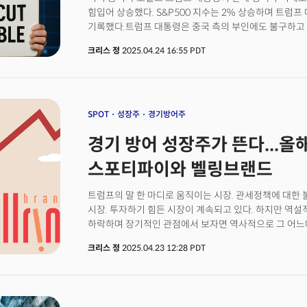
이후 13년 만에 최저치를 기록했습니다. 컨퍼런스보드 
힘입어 상승했다. S&P500 지수는 2% 상승하며 트럼프
그리고 미래 수입이라는 세 가지 기대 요소가 모두 급격히
기록했다.트럼프 대통령은 중국 측의 부인에도 불구하고 
경기 침체의 가능성을 시사한다고 답했습니다. 정말 충
시장의 긍정적인 투자심리를 견인했다. 한편 채권 수익률
충격적일 정도로 어둡다는 점입니다. 위원회에 따르면 향
크리스 정
2025.04.24 16:55 PDT
통화정책 완화 압력을 받을 것이라는 관측에 하락했다.
답한 응답자의 비율은 32.1%로 글로벌 금융위기가 한창
블룸버그TV와의 인터뷰에서 "공격적인 관세 수준이 고용
수준으로 내려앉았습니다. 실제 노동통계국이 발표한 JO
지지할 것"이라고 밝혔다. 클리블랜드 연준 총재 베스 
719만 건으로 월가 예상치보다 빠르게 하락하고 있습니
대한 명확한 증거가 확보된다면 6월에 금리 조정이 가
발표에서는 경제전망에 대한 불안감이 뚜렷하게 드러나고
SPOT
성장주
경기방어주
실적전망을 철회했으며 사우스웨스트 항공의 CEO는 
경기 방어 성장주가 뜬다...올
언급했다. 펩시코와 P&G도 전망치를 하향 조정했다.한편
설비투자 주문이 소폭 증가에 그쳐 기업들이 관세 및 세
스포티파이와 벨링브랜드
보이고 있음을 시사했다. 해리스 파이낸셜 그룹의 제이
대응하고 있어 내구재 주문 데이터는 큰 의미가 없다"며
트럼프의 말 한 마디로 움직이는 시장. 관세정책에 대한
있다는 점은 투자자들에게 긍정적"이라고 평가했다.
시장. 투자하기 힘든 시장이 계속되고 있다. 하지만 역설
하락하며 장기적인 관점에서 보자면 역사적으로 그 어느때
그럼에도 투자자들은 공격적인 투자를 진행하기 어려운 
크리스 정
2025.04.23 12:28 PDT
불확실성은 그 어느때보다 높고 고금리와 고물가로 인한 
시점에서 투자자들이 할 수 있는 전략은 많지않다. 바
구성하되 향후 성장의 가능성이 높은 기업을 선별하는 
가파른 성장세를 이어가지만 경기 둔화 국면에서도 매출