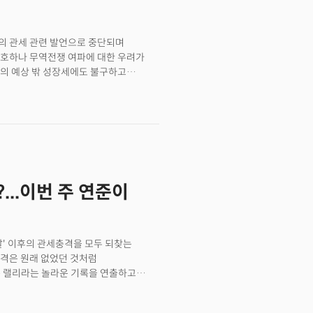
는 관세 여파로 경기침체가 여전히
터 사장은 블룸버그 TV 인터뷰에서
 "거시적 정치적 전환점"이라고
의 관세 관련 발언으로 중단되며
가 현재는 50% 미만"이라고 밝혔다.
양호하나 무역전쟁 여파에 대한 우려가
업의 예상 밖 성장세에도 불구하고
수는 0.6% 하락했으며, 나스닥 100은
년물 미국채 수익률은 3bp 상승한 4.34%
럼프 대통령이 일부 무역협상이 이번 주
가능성은 낮아 보인다는 분석이 힘을
는 재정 전망을 철회하고 자동차 관세가
팔란티어의 매출 전망 역시 시장 기대에
지시각) 미 연방준비제도의 금리 결정으로
...이번 주 연준이
서 연준의 정책 스탠스가 매파적으로
렉 맥브라이드는 "무역전쟁과 관세 환경의
 견조하여 연준은 관망 자세를 유지할
에 누적될 충격이 점점 더 커질 수
날' 이후의 관세충격을 모두 되찾는
체크 매니징 디렉터는 "관세 시계가
충격은 원래 없었던 것처럼
하고 되돌리기 어려워지기 전에 무역협상
 연속 랠리라는 놀라운 기록을 연출하고
 받았다는 것을 말이죠.&nbsp;현재
해야 할까요?&nbsp;미국의 1분기