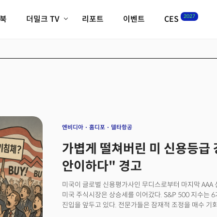
2027
이북
더밀크 TV
리포트
이벤트
CES
전체기사
K-웨이브
최신비디오
비디오
스타트업
혁신원정대
역사 및 개요
인자기(사람,돈,기술 이야기)
필드 가이드
크리스의 뉴욕 시그널
CES2027 with TheM
더밀크 아카데미
엔비디아
홈디포
델타항공
더웨이브/트렌드쇼
가볍게 떨쳐버린 미 신용등급 강
밸리토크
안이하다" 경고
미국이 글로벌 신용평가사인 무디스로부터 마지막 AAA
미국 주식시장은 상승세를 이어갔다. S&P 500 지수는 
진입을 앞두고 있다. 전문가들은 잠재적 조정을 매수 기
마이클 윌슨은 미중 무역 휴전으로 경기침체 가능성이 낮