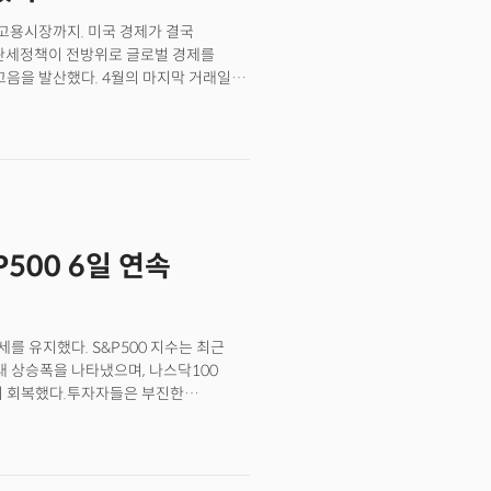
 고용시장까지. 미국 경제가 결국
 관세정책이 전방위로 글로벌 경제를
고음을 발산했다. 4월의 마지막 거래일인
가 차갑게 식고 있는 동시에 물가는
레이션'의 초기 국면에 진입했음을
P500 6일 연속
 유지했다. S&P500 지수는 최근
최대 상승폭을 나타냈으며, 나스닥100
의 회복했다.투자자들은 부진한
무게를 두고 있다. 이는 미국 기업들이
것이라는 기대감을 반영한다는 분석이다.
 나설 것이라는 전망도 투자심리를
한 행정명령에 서명할 예정이라는 소식