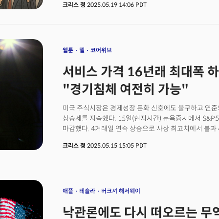
크리스 정
2025.05.19 14:06 PDT
하락은 매수 기회라고 조언했다. 그는 무디스 강등으로 1
를 넘어서며 주식 조정 가능성이 커졌지만, "이러한 하락
그러나 구겐하임 시큐리티즈의 공동의장 짐 밀스타인은 
상황에서 경기침체가 발생할 경우 "재정 재앙"을 초래할 수
6.4%인 2.4조 달러 적자는 경기침체시 쉽게 4조 달러로
웹툰
델
코어위브
패키지의 비용 추정은 일관된 경제성장을 가정한다. 경
서비스 가격 16년래 최대폭 하
증가해 예산적자가 폭발할 것"이라고 우려했다.뉴욕 연준
연준 인사들은 정책입안자들이 불투명한 경제 전망에 직
"경기침체 여전히 가능"
입장을 보였다. 윌리엄스는 월요일 모기지은행가협회 컨
완전히 이해하게 될 것이 아니다"라며 "데이터를 수집하
미국 주식시장은 경제성장 둔화 신호에도 불구하고 연준
지켜보는 과정이 될 것"이라고 말했다. 애틀랜타 연준 
상승세를 지속했다. 15일(현지시간) 뉴욕증시에서 S&P50
비슷한 기조를 보이며 당분간 금리를 움직이지 않겠다는 
마감했다. 4거래일 연속 상승으로 사상 최고치에서 불과 
전략가들은 "지난주 주식시장의 급등은 대체로 타당했지만
다우존스 산업평균지수는 0.65% 상승했고, 나스닥 10
개선이 없다면 추가 상승은 제한적일 수 있다"며 "시장
크리스 정
2025.05.15 15:05 PDT
국채시장에서는 단기물을 중심으로 전 구간에서 수익률이
상태"라고 진단했다.
전일 대비 9bp 급락한 4.44%로 마감했다. 30년물 
치솟았다가 하락 전환했다.달러지수는 주요 통화 대비 0.
대통령이 미국과 이란이 핵 프로그램을 둘러싼 협상에서
급락했다.경제지표들은 성장 둔화와 함께 물가 역시 안정
애플
테슬라
버크셔 해서웨이
생산자물가지수(PPI)가 5년 만에 최대 폭으로 하락했고
낙관론에도 다시 떠오르는 무역
제조업 생산은 6개월 만에 처음 감소했고, 뉴욕주 제조