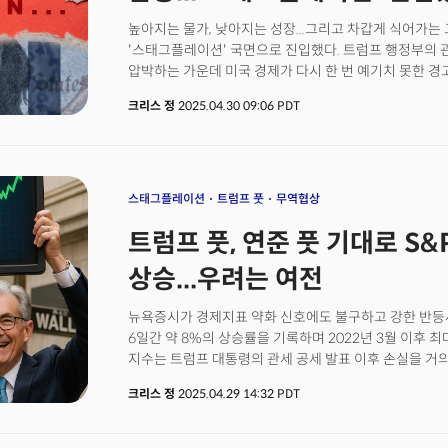
높아지는 물가, 낮아지는 성장...그리고 차갑게 식어가는
'스태그플레이션' 국면으로 진입했다. 트럼프 행정부의
압박하는 가운데 미국 경제가 다시 한 번 예기치 못한 경
30일(현지시각) 발표된 주요 경제 데이터는 미국의 경제
크리스 정
2025.04.30 09:06 PDT
여전히 뜨겁게 타오르고 있음을 시사, 사실상 '스태그플
시사했다.
스태그플레이션
트럼프 풋
무역협상
트럼프 풋, 연준 풋 기대로 S&
상승...우려는 여전
뉴욕증시가 경제지표 약화 신호에도 불구하고 강한 반등세를
6일간 약 8%의 상승률을 기록하며 2022년 3월 이후 
지수는 트럼프 대통령의 관세 공세 발표 이후 손실을 거
소비자신뢰지수와 노동시장 데이터를 넘어 낙관적 전망에 
크리스 정
2025.04.29 14:32 PDT
경제성장 둔화와 관세 압박에도 견고한 실적을 유지할 
연방준비제도(Fed)가 경기침체 방지를 위해 금리인하에
지지하고 있다.트럼프 대통령이 자동차 관세 완화를 위