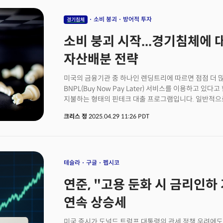
역시 긍정적으로 작용했다. 그럼에도 기업들은 관세로 
시사했다. GM과 젯블루는 연간 실적 가이던스를 철회했고,
소비 붕괴
방어적 투자
경기침체
시설 폐쇄를 예고했다.HSBC는 관세와 예상보다 약한 
소비 붕괴 시작...경기침체에
것이라며, S&P500 연말 목표치를 6700에서 5600으로
전략가들은 "관세 혼란이 진정되고, 연준이 금리인하를
자산배분 전략
때까지 시장은 경기침체와 스태그플레이션 우려 사이에서
레이몬드 제임스의 래리 애덤 역시 S&P500 연말 목표
미국의 금융기관 중 하나인 렌딩트리에 따르면 점점 더 
더 신중한 접근이 필요하다. 경제 둔화의 실질적 증거가 
BNPL(Buy Now Pay Later) 서비스를 이용하고 있
한편, 헤지펀드 매니저들은 관세 관련 뉴스로 시장이 요
지불하는 형태의 핀테크 대출 프로그램입니다. 일반적으로
있으며, 미국 주식 공매도는 예외적으로 유지하고 있다. 시
결제로 나누어 납부할 수 있다는 장점 때문에 전자제품이
하위 10% 수준까지 하락한 후 소폭 회복세를 보이고 있다
크리스 정
2025.04.29 11:26 PDT
사용하는 결제방식입니다. BNPL이 신용카드의 인기있는
지불하기 시작했다는 점은 소비자들이 빚에 늪에 허덕이
문제는 BNPL의 대출 연체가 빠르게 증가하고 있다는 점입
식료품 구매를 위해 사용했다고 대답한 수치는 2024년 1
있습니다. 또한 응답자의 41%가 연체를 했다고 답했는데
테슬라
구글
펩시코
수치입니다. 실제 고금리와 고물가에 시달리는 미국인
연준, "고용 둔화 시 금리인하 
빠르게 얼어붙고 있다는 징후가 있습니다. 미국에서 가장
인식되는 컨퍼런스보드의 4월 소비자신뢰지수는 86으로
연속 상승세
기록했습니다. 이 뿐 만이 아닙니다. 미래를 바라보는 미
6개월 간의 기대 지수를 묻는 지표는 한 달 만에 무려 12.
미국 증시가 도널드 트럼프 대통령의 관세 정책 우려에