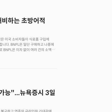
인해 전망이 불투명해지고 있음을
 UPS는 올해 2만 명 감원과 수십 개
미국 경제성장이 기업 실적에 압박을 가할
 대비하는 초방어적
 하향 조정했다. HSBC의 니콜 이누이 등
 시작하거나 인플레이션 압력이 완화될
 방향을 모색할 것"이라 전망했다.
치 5800을 유지하면서도 "단기적으로는
많은 미국 소비자들이 식료품 구입에
더 명확히 나타날 것"이라고 경고했다.
다고 합니다. BNPL은 일단 구매하고 나중에
동치는 상황에서 대규모 투자를 자제하고
 BNPL은 이자 없이 여러 건의 소액
장 확신도 지표는 3월 말 2000년 이후
나 어느정도 가격대가 있는 제품에 주로
.
 대안이긴 하지만 식료품까지 BNPL로
고 있다는 것을 의미하기도 합니다.
니다. CNBC의 조사에 따르면 BNPL을
4%에서 2025년 25%로 급증하고
 이 역시 전년 대비 34% 증가한
들이 관세충격까지 겪으면서 소비심리가
가능"...뉴욕증시 3일
 신뢰받는 경기 선행지표 중 하나로
 하락해 5년 만에 최저치를
국인들의 시각은 더 어둡습니다. 향후
5포인트가 하락한 54.4로 2011년 10월
도 불구하고 연준의 금리인하 기대감에