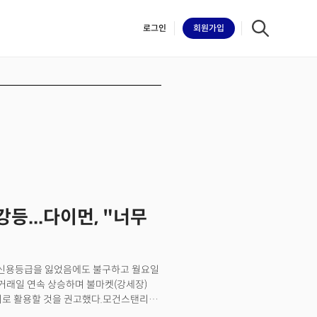
로그인
회원
가입
iilk
등...다이먼, "너무
 신용등급을 잃었음에도 불구하고 월요일
6거래일 연속 상승하며 불마켓(강세장)
회로 활용할 것을 권고했다.모건스탠리의
아졌다며, 신용등급 강등으로 인한 주가