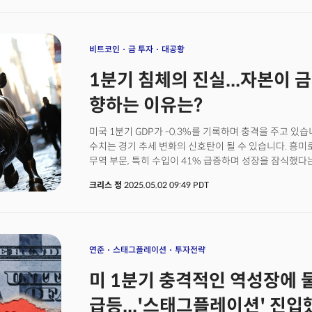
역성장과 스태그플레이션 신호, 트럼프 행정부의 전반위
발화까지... 글로벌 시장은 단순한 변동성이 아닌 '질서의 
주식시장은 반등에 성공했지만 그 속내는 여전히 불안정
아닌 패러다임의 전환을 이해할 때일지도 모릅니다.&nbs
비트코인
금 투자
대공황
1분기 침체의 진실...자본이
향하는 이유는?
미국 1분기 GDP가 -0.3%를 기록하며 충격을 주고 있습
수치는 경기 추세 변화의 신호탄이 될 수 있습니다. 흥
무역 부문, 특히 수입이 41% 급증하며 성장을 잠식했
관세 정책 예고로 기업들이 관세 적용 전 물량을 선제적으
크리스 정
2025.05.02 09:49 PDT
'관세 해방의 날' 이후 중국발 선적은 급감했습니다. 이
가능성이 높습니다.그러나 경기 회복에 낙관적이기는 어
2009년 이후 최저치를 기록 중이며, 정책 불확실성으로
연준의 기업 설문조사 결과도 이러한 트렌드를 명확히 
연준
스태그플레이션
투자전략
미 1분기 충격적인 역성장에 
급등...'스태그플레이션' 진입