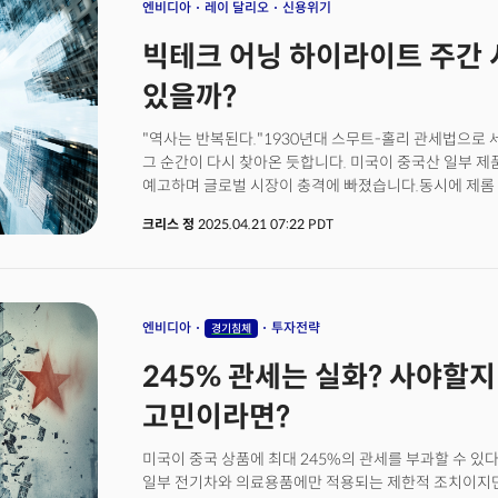
의미한다. 그 좋은 예가 바로 넷플릭스(NFLX)라 할 수 
엔비디아
레이 달리오
신용위기
외식과 여행을 자제하는 반면 집에서 넷플릭스와 같은 방
빅테크 어닝 하이라이트 주간 시
넷플릭스가 '매그니피센트 7'에 포함되지는 못하지만 올
17%에 달하는 주가 상승세를 보이는 것은 바로 이런 이유
있을까?
음악 스트리밍의 대표주자 스포티파이(SPOT)와 벨링브랜
방어주의 성향까지 갖춘 기조에 완벽하게 부합하는 기업
"역사는 반복된다."1930년대 스무트-홀리 관세법으로
그 순간이 다시 찾아온 듯합니다. 미국이 중국산 일부 제
예고하며 글로벌 시장이 충격에 빠졌습니다.동시에 제롬 
구원의 손길(연준 풋)"을 거부했고, 세계 최대 헤지펀드 
크리스 정
2025.04.21 07:22 PDT
쇼크보다 위험한 위기"를 경고하고 있습니다.지금은 투
기회일까요?역설적이게도, 역사상 가장 큰 부는 항상 위
엔비디아
투자전략
경기침체
245% 관세는 실화? 사야할
고민이라면?
미국이 중국 상품에 최대 245%의 관세를 부과할 수 있
일부 전기차와 의료용품에만 적용되는 제한적 조치이지만