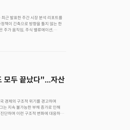
 최근 발표한 주간 시장 분석 리포트를
화정책이 긴축으로 방향을 틀지 않는 한
 주가 움직임, 주식 밸류에이션,
 나타내고 있으며 인플레이션 신호 역시
버블은 중앙은행의 긴축 정책으로
리를 인상하지 않았다"고 지적했다.
 4주간 주식과 하이일드 채권 유입액이
4주 유입률은 0.9%로 해당 기준에 거의
간 최저점이 매달 첫 거래일에 기록됐다는
나타난 현상이다. 이른바 2차
 모두 끝났다"...자산
년대(Roaring 20's)' 버블이
 주식형 상장지수펀드(ETF)로 1520억
전자산 배분처로 여겨지는 머니마켓펀드
 최저 수준을 기록했다.
미국 경제의 구조적 위기를 경고하며
 그는 지속 불가능한 부채 증가로 인해
고 진단하며 이런 구조적 변화에 대응하는
 "미국 정부가 연간 약 7조 달러를
균형으로 인해 향후 막대한 신규 국채