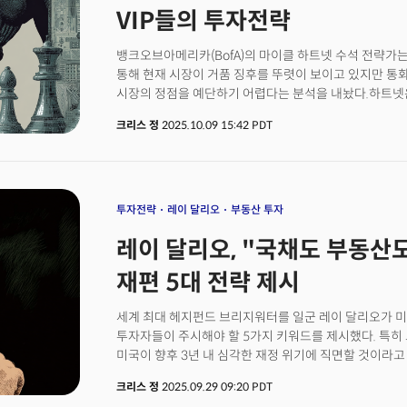
VIP들의 투자전략
뱅크오브아메리카(BofA)의 마이클 하트넷 수석 전략가는
통해 현재 시장이 거품 징후를 뚜렷이 보이고 있지만 통
시장의 정점을 예단하기 어렵다는 분석을 내놨다.하트넷은
포트폴리오 집중도, 시장 투기 수준이 모두 과열 양상을
크리스 정
2025.10.09 15:42 PDT
경고 수준이라고 진단했다. 하지만 그는 "역사상 모든 
붕괴했다"며 "지난 두 달간 전 세계 어떤 중앙은행도 금
하트넷이 운용하는 글로벌 자금 흐름 거래 법칙에 따르면
운용자산의 1%를 넘으면 매도 시점으로 판단한다. 최근 
도달한 상태다. 하트넷은 지난 5개월간 S&P500의 월
투자전략
레이 달리오
부동산 투자
점도 주목했다. 이는 대공황 직전인 1928년 이후 처음 
레이 달리오, "국채도 부동산도
산업혁명으로 금융시장이 열광의 한 가운데에 있던 '광란의 20
절정에 있던 시점이다. BofA에 따르면 최근 3주간 글로벌
재편 5대 전략 제시
달러가 유입됐다. 반면 일반적으로 매우 보수적이며 안
자산은 S&P500 시가총액의 13%에 불과해 역사적으로
세계 최대 헤지펀드 브리지워터를 일군 레이 달리오가 
투자자들이 주시해야 할 5가지 키워드를 제시했다. 특히
미국이 향후 3년 내 심각한 재정 위기에 직면할 것이라
전략을 강조했다. 달리오는 파이낸셜타임스와의 인터뷰에서
크리스 정
2025.09.29 09:20 PDT
지출하면서 5조 달러의 세수만 거두고 있다"며 "이런 불