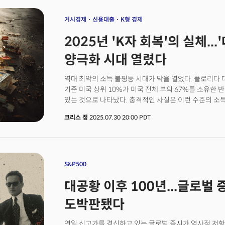
미국 GDP 성장률에 최대 0.5%포인트까지 기여할 만큼
있다.재미있는 점은 월가가 일반적으로 혐오하는 '과도한
거시경제
신용대출
K형 경제
환영하고 있다는 사실이다. 실제 마이크로소프트와 메타
2025년 'K자 회복'의 실체..
자본지출 발표 후 주가가 급등하며 각각 시가총액 4조 달러
2779조원)에 근접했다. 엔비디아는 4조 달러의 시총을
양극화 시대 열렸다
들어서만 28% 이상 상승했다.이러한 시장 반응은 월가를
비용이 아닌 '미래 지배력 확보를 위한 필수 투자'로 인
역대 최악의 소득 불평등 시대가 막을 열었다. 플로리다 
낙관론의 이면에는 무시할 수 없는 구조적 모순이 숨어있
기준 미국 상위 10%가 미국 전체 부의 67%를 소유한 반
있는 것으로 나타났다. 충격적인 사실은 이런 수준의 소
처음이라는 점이다. 소득에서 벗어나 자산의 소유라는 개
크리스 정
2025.07.30 20:00 PDT
연방준비은행 데이터에 따르면 2024년 말 기준 상위 50
통제하고 있고 상위 1%는 전체 부의 31%를 소유하고 
2021년 기준 미국 상위 1% 가구의 평균 소득이 하위 2
이러한 격차는 1979년과 2021년 동안 상위 0.01%의 
증가한 결과다. 이는 초상위 계층의 소득이 금융시장의 
S&P500
해석된다. 소득 불평등의 확산이 특히 우려스러운 것은 
대공황 이후 100년...글로벌
너무 크게 벌어졌다는 점이다. 최신 연구에 따르면 197
1940년대 출생 가구가 같은 나이에 보유했던 자산의 겨
도박판됐다
나타났다. 이는 동일한 수준의 소득에도 주택 구입 비용
영향을 미쳤기 때문으로 분석된다. 문제는 이러한 소득 
연일 신고가를 경신하고 있는 글로벌 증시가 역사적 저항