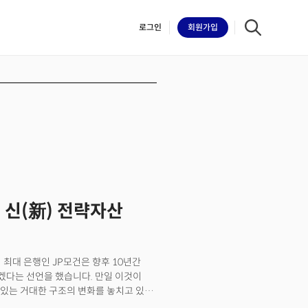
로그인
회원
가입
iilk
 신(新) 전략자산
미 최대 은행인 JP모건은 향후 10년간
하겠다는 선언을 했습니다. 만일 이것이
있는 거대한 구조의 변화를 놓치고 있는
즈와 리튬 아메리카스 등 중요한