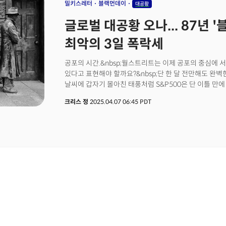
밀키스레터
블랙먼데이
대공황
글로벌 대공황 오나... 87년 
최악의 3일 폭락세
공포의 시간.&nbsp;월스트리트는 이제 공포의 중심에 서
있다고 표현해야 할까요?&nbsp;단 한 달 전만해도 완
날씨에 갑자기 몰아친 태풍처럼 S&P500은 단 이틀 만
고점에서 20%가 넘게 하락하며 이제 대세하락장의 초입
크리스 정
2025.04.07 06:45 PDT
벌어지고 있는 걸까요?&nbsp;제롬 파월 연준의장의 입
있다"는 말이 나오자마자 시장은 마치 오래된 건물의 
순식간에 무너지는 촉매가 됐습니다.&nbsp;코로나 이후
투자자들은 더 견디지 못하고 오전에만 15억 달러를 쏟
단순한 조정이 아닌 시장 구조의 균열을 의미합니다.&nbs