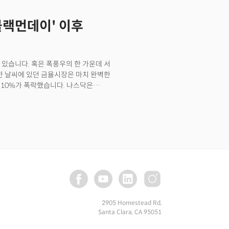
'블랙먼데이' 이후
 있습니다. 혹은 폭풍우의 한 가운데 서
벽한 날씨에 있던 금율시장은 마치 완벽한
에 10%가 폭락했습니다. 나스닥은
에 들어섰습니다. 대체 무슨 일이
에서 "무역전쟁의 충격이 심각할 수
기둥이 흔들리듯이 투자자들의 신뢰가
 처음 보는 일일 최대 하락률에 개인
아내며 대규모 투매에 나섰습니다. 이는
p;
2905 Homestead Rd,
Santa Clara, CA 95051