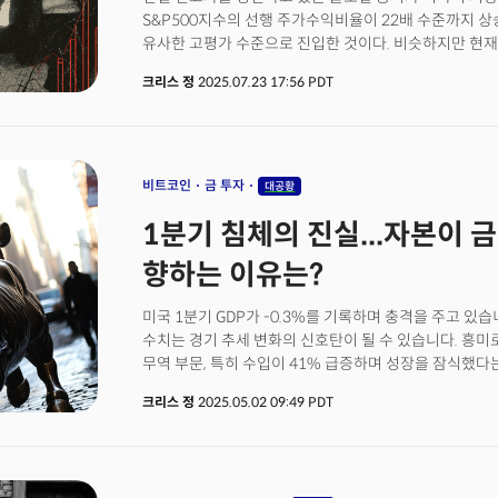
발전하고 있다는 점이다. 이는 신용카드의 발급이라는 
S&P500지수의 선행 주가수익비율이 22배 수준까지 상승
야기하고 있다. WSJ의 보도에 따르면 최근 미국 주요
유사한 고평가 수준으로 진입한 것이다. 비슷하지만 현재
바꾸고 있다는 소식이다. 저소득층 대상 카드 발급은 줄
거시경제 환경이다. 2021년 당시 연방준비제도는 제로
카드 경쟁은 더 치열해지고 있는 양상이 목격되고 있다.
크리스 정
2025.07.23 17:56 PDT
유동성을 공급했지만, 지금은 트럼프 행정부의 관세 위협
전혀 다른 조건 하에서 고평가가 형성되고 있다.그럼에도
극도로 낙관적이다. 애널리스트들은 S&P500 기업들의 주
78달러까지 상승할 것으로 예상한다고 발표했다. 이는 연
의미한다.기업 실적에 대한 센티먼트도 급격히 개선되고 
비트코인
금 투자
대공황
조정이 하향 조정을 압도적으로 상회하며 유럽과 신흥시
1분기 침체의 진실...자본이
전환되고 있다.하지만 이러한 과도한 기대감은 위험 요소
완벽한 실적과 전망을 제시했음에도 시장이 실망 매도로
향하는 이유는?
시사한다.
미국 1분기 GDP가 -0.3%를 기록하며 충격을 주고 있습
수치는 경기 추세 변화의 신호탄이 될 수 있습니다. 흥
무역 부문, 특히 수입이 41% 급증하며 성장을 잠식했
관세 정책 예고로 기업들이 관세 적용 전 물량을 선제적으
크리스 정
2025.05.02 09:49 PDT
'관세 해방의 날' 이후 중국발 선적은 급감했습니다. 이
가능성이 높습니다.그러나 경기 회복에 낙관적이기는 어
2009년 이후 최저치를 기록 중이며, 정책 불확실성으로
연준의 기업 설문조사 결과도 이러한 트렌드를 명확히 