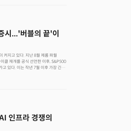
 정부의 새 예산안이 과도한 지출을
성이 높다"고 경고하며 "3년 내외가 될
채는 이미 37조 달러를 넘어섰고 연간
플라크로 막힌 심장 순환계에 비유했다.
 다른 필수 지출이 압박받고 있다는
시...'버블의 끝'이
커지고 있다. 지난 8월 제롬 파월
클 재개를 공식 선언한 이후, S&P500
고 있다. 이는 작년 7월 이후 가장 긴
라 낮게는 100%에서 최대 1000%에
.이번 강세장을 이끄는 주력은
모가 가파르게 증가하며 올해 최고치를
지 투자가 급증하고 있다는 사실이다.
사상 최고 수준에 달했다. 마진거래는
해주지만, 주가 하락 시 손실이 배가되는
 마진콜이 발생해 강제 매도가 이뤄지며
.AI 인프라 경쟁의