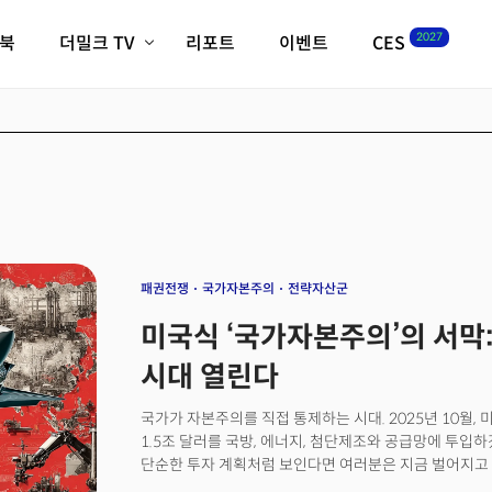
2027
이북
더밀크 TV
리포트
이벤트
CES
전체기사
K-웨이브
최신비디오
비디오
스타트업
혁신원정대
역사 및 개요
인자기(사람,돈,기술 이야기)
필드 가이드
크리스의 뉴욕 시그널
CES2027 with TheM
더밀크 아카데미
패권전쟁
국가자본주의
전략자산군
더웨이브/트렌드쇼
미국식 ‘국가자본주의’의 서막:
밸리토크
시대 열린다
국가가 자본주의를 직접 통제하는 시대. 2025년 10월, 
1.5조 달러를 국방, 에너지, 첨단제조와 공급망에 투입
단순한 투자 계획처럼 보인다면 여러분은 지금 벌어지고 
것입니다. 최근 미 정부는 인텔을 비롯해 MP 머티리얼