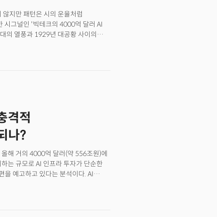
지 않지만 패턴은 시의 운율처럼
시그널인 '빅테크의 4000억 달러 AI
년대의 열풍과 1929년 대공황 사이의
 투자 규모가 유럽 전체의 국방비를
를 대폭 하향 수정해야 했습니다. 이는
본과 기술의 혁신이 인간의 노동력을
하는 것을 목격하고 있습니다. 가장
규모의 자본지출을 '미래 지배력 확보'로
상을 해고하는 사실에는 무감각한 모습을
명의 '혁신'에 도취된 투자자들이 심각한
 충격적
비 기반을 침식했다는 점을 간과했던
. AI 인프라로의 자본 집중이 새로운
현되나?
면 이 '창조적 파괴'는 누구를 위한
의 67%를 차지하는 극단적 양극화
올해 거의 4000억 달러(약 556조원)에
 것인가, 아니면 더욱 고착화시킬 것인가?
하는 규모로 AI 인프라 투자가 단순한
술 혁신이 아닙니다. 기술의 혁신과
을 예고하고 있다는 분석이다. AI
동자에 대한 의존도를 급격히 줄이는
기업이다. 알파벳의 구글(GOOGL),
920년대가 그랬듯 혁신의 찬란함 뒤에는
플랫폼(META)이 주도하는 이번 투자
하려 합니다.
025년부터 2028년까지 칩, 서버,
로 전망한다고 밝혔다. 이 투자 규모는