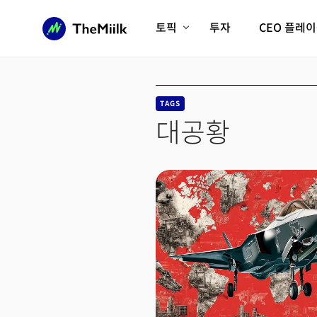
토픽
투자
CEO 플레
에이전틱AI시대
롱제비티/헬스케어
인프라/에너지
미국대전환
TAGS
피지컬AI/로봇
디지털자산
대공황
AX비즈니스혁명
미래 교육/직업
전체 기사 보기