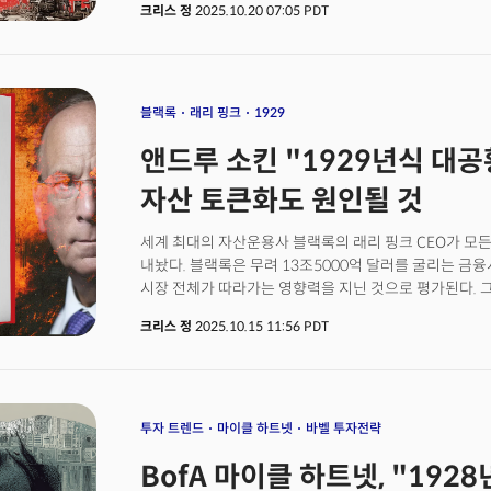
크리스 정
2025.10.20 07:05 PDT
전략자산에 관계된 기업들의 지분을 직접 사들이고 있습
자본주의 미국을 보고 있지 않습니다. 국가가 '전략 산업
기업들에게 "따라오라"는 신호를 보이는 미국식 '국가자
JP모건 CEO가 "이번 결정은 정부의 요구가 아닌 상업
'신호'에 대한 응답입니다. 왜 지금일까요? 미중 기술 
블랙록
래리 핑크
1929
희토류와 같은 '전략 자원'을 무기화하면서 이제 시장 
앤드루 소킨 "1929년식 대공황
없다는 인식이 확산되었기 때문입니다. 그리고 이런 시그
패권의 핵심 이익이 될 것인가를 국가가 먼저 정의하고 
자산 토큰화도 원인될 것
시스템 설계입니다. 결국 이 흐름은 투자자로써는 절대
시작입니다. 하지만 이 장엄한 전환의 이면에 균열이 번
세계 최대의 자산운용사 블랙록의 래리 핑크 CEO가 
브랜드 같은 그림자 금융 플랫폼들이 연쇄 파산하고 지
내놨다. 블랙록은 무려 13조5000억 달러를 굴리는 금
기록하면서 다이먼이 경고한 '바퀴벌레'들이 점점 더 그 
시장 전체가 따라가는 영향력을 지닌 것으로 평가된다. 그런
아이러니한 것은 블랙록의 래리 핑크가 자산의 전면 토
대공황을 파고든 금융저널리스트 앤드루 로스 소킨은 지
사이 다른 한쪽에서는 1929년 대공황과의 유사성이 거
크리스 정
2025.10.15 11:56 PDT
닮았다고 경고했다. 그는 투기 열풍의 중심에 암호화폐가
사실입니다. 두 개의 상반된 서사가 동시에 진행되고 국
아니다. 오히려 같은 동전의 양면이다.
이 순간, 우리는 정확히 어디에 서 있고 어디로 향해야 
질문에서 출발합니다.
투자 트렌드
마이클 하트넷
바벨 투자전략
BofA 마이클 하트넷, "192