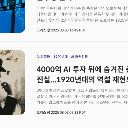
"이번에는 다르다!?"역사는 늘 똑같은 방식으로 반복되
되돌아옵니다. 이번 주 미국 경제를 관통한 두 개의 거대한 
인프라 투자와 25만 개 일자리 증발'은 포효하는 1920
불길한 간극을 연상시킵니다.빅테크 기업들의 AI 인프라
크리스 정
2025.08.03 16:42 PDT
뛰어넘는 동안 미국 노동부는 지난 3개월간의 고용 통계
단순한 경기 순환으로 볼 수 없습니다. 우리는 지금 자
대체하는 순간과 그 속도가 기존의 고용시장 구조를 해체
우려스러운 것은 시장의 반응입니다. 월가는 사상 최대 
해석하며 환호하면서도 동시에 이 기업들이 10만명 이
AI 인프라
1920년대
AI 패권전쟁
보였습니다. 이런 역설적 해석은 1920년대 2차 산업혁
4000억 AI 투자 뒤에 숨겨진
양극화로 소득 분배가 악화되고 있다는 점과 이것이 소
이전의 패턴과 놀랍도록 유사합니다.핵심 질문은 이겁니다
진실...1920년대의 역설 재
일자리 창출 속도보다 기존 일자리 파괴 속도가 더 빠르다
창조가 될 것인가?라는 점입니다. 그리고 상위 1%가 부
WSJ에 따르면 글로벌 빅테크 기업들의 AI 인프라 투자가 
구조에서 AI가 약속하는 '기술의 미래'는 격차를 해소할
달할 것이란 전망이다. 이는 유럽연합 전체 국방비를 상회
라는 의문입니다.이번 주 우리가 목격한 것은 단순한 기
기술적 업그레이드를 넘어 자본주의 시스템의 근본적 재편
자본주의 시스템이 생산성의 향상을 부르면서도 인간 노
군비경쟁을 주도하는 것은 미국, 그 중에서도 빅테크의 네 
역설적인 '거대한 실험'의 서막입니다. 그리고 우리는 1
크리스 정
2025.08.03 09:33 PDT
마이크로소프트(MSFT), 아마존(AMZN), 그리고 메타 
구조적 불균형이 임계점에 도달하고 있다는 사실을 경고
경쟁은 전례 없는 규모다. 글로벌 투자은행 모건스탠리는 2
데이터센터 인프라에 총 2조9000억 달러가 투입될 것으