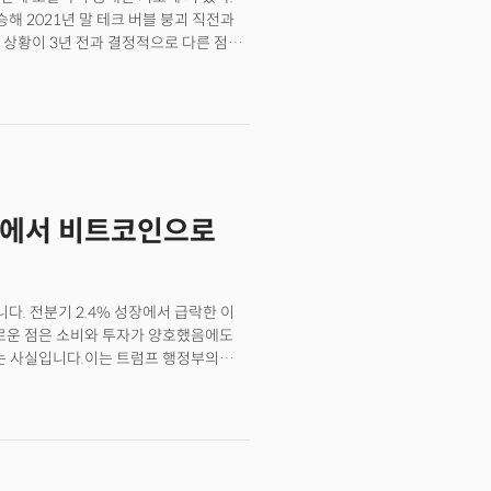
신용 접근성의 문제에서 이미 문제를
해 2021년 말 테크 버블 붕괴 직전과
 은행들은 신용카드 발급 전략을 근본적으로
 상황이 3년 전과 결정적으로 다른 점은
이는 반면 고소득층을 겨냥한 프리미엄
금리 정책과 양적완화로 시장에 무제한
과 금리 동결, 그리고 무역분쟁이라는
 월가 투자은행들의 기업 실적 전망은
당순이익이 2025년 70달러, 2026년
평균 15-20%의 어닝 성장률을
있다. 투자은행들의 실적 전망 상향
장에 대한 기대감도 빠르게 낙관론으로
 금에서 비트코인으로
로 작용할 수 있다. 지난주 넷플릭스가
 반응한 사례가 시장의 기대가 과도함을
니다. 전분기 2.4% 성장에서 급락한 이
미로운 점은 소비와 투자가 양호했음에도
다는 사실입니다.이는 트럼프 행정부의
로 확보한 결과입니다. 실제로 4월
러한 패턴은 2분기 수입 감소로 이어질
렵습니다. 소비심리지수는 관세 우려로
 기업 투자도 위축되고 있습니다. 지역
보여주고 있습니다.