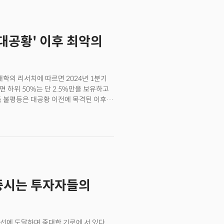
 경제 전체에 엄청난 파급효과를 미치고
 기업 지출'을 이번에는 적극적으로
는 이번 2분기 실적발표에서 대규모
.'대공황' 이후 최악의
(약 5558조원)와 2조 달러(약
 돌파한 최초의 기업이 되었으며 올해
 비롯한 투자자들이 AI 투자를 단순한
식하고 있음을 시사한다. 하지만 이
대학의 리서치에 따르면 2024년 1분기
다.
면 하위 50%는 단 2.5%만을 보유하고
득 불평등은 대공황 이전에 목격된 이후
념으로 보면 상황은 더 심각하다. 미
% 가구는 미국 자산의 97.5%를
있는 것으로 나타났다. 충격적인 사실은
0%보다 무려 139배나 높았다는 점이다.
소득이 하위 20% 대비 27배나 빠르게
발전과 함께 급속도로 증가했기 때문으로
세대별 부 축적의 격차가 이전과 비교해
 증시는 투자자들의
0년대 출생 가구는 50세 시점에서
우 60%만을 축적하고 있는 것으로
의 상승부터 학자금 부채의 증가 등이
불균형이 금융 시장에서 구조적인 형태로
선에 도달하며 중대한 기로에 서 있다.