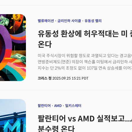
발행이 불가피하다"고 지적했다. 그는 "결과적으로 미국
초래해 가까운 미래 부채로 인한 심장마비를 일으킬 가능
것"이라고 구체적 시점까지 제시했다.실제 미국의 국가부
재정적자는 2조 달러에 육박한다. 달리오는 이 상황을 
밸류에이션
금리인하 사이클
유동성 랠리
정부 세입 중 점점 더 많은 부분이 이자 지급에 쓰이면서
유동성 환상에 허우적대는 미 증
것이다.
온다
미국 주식시장이 위험할 정도로 과열되고 있다는 경고음이 
연방준비제도(연준) 의장이 잭슨홀 미팅에서 금리인하 사이
지수는 단 2%의 조정도 없이 107일 연속 상승세를 이어가
기록이다.중소형주의 상승폭은 더욱 극단적이다. 종목에 따
크리스 정
2025.09.25 15:21 PDT
가까운 급등세를 보이고 있어 버블 우려가 제기되고 있다
개인투자자들이다. 9월 들어 개인투자자들의 순매수 규
기록했다. 특히 우려스러운 점은 마진부채를 통한 레버리
현재 미국 증시의 마진부채 규모는 1조1000억 달러로 
투자자가 보유 자금보다 더 많은 주식을 매수할 수 있게 
팔란티어
AMD
밀키스레터
양날의 검이다. 자기자본 비율이 25% 이하로 떨어지면
팔란티어 vs AMD 실적보고..
이는 시장 전체에 매도 압력으로 작용할 수 있다.
분수령 온다