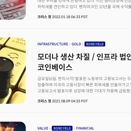
대한 우려를 강하게 반영하고 있다. 이는 금리상승에 민
하락세를 견인하고 있다. 벤치마크인 10년물 국채 수익
1.834%까지 상승했다. 가격이 하락하면 수익률이 오
크리스 정
2022.01.18 06:33 PDT
매도세가 계속되고 있다는 신호다. 연준의 공격적인 통
채권 투자자들의 투자심리가 극도로 악화된 것으로 풀이
2년물 국채 수익률은 2020년 3월 이후 가장 높은 수준인
성장주에는 차입 비용의 증가와 함께 투자자 역시 미래 
결과적으로 높은 금리는 성장주에 대한 밸류에이션의 재
INFRASTRUCTURE
GOLD
BOND YIELD
선물시장의 투자자들은 올해 4번에서 5번의 금리인상 가
모더나 생산 차질 / 인프라 법안
영국의 브룩스 맥도날드의 에드워드 박 최고투자책임자(CIO
해도 불과 1번의 금리인상을 예상했지만 이젠 4번의 인상
코인베이스
정책에 대한 시장의 불확실성 수준을 반영하고 있다."고
커지고 있지만 실적에 대한 기대는 반대로 커지는 모습이
금요일(6일, 현지시각) 발표된 노동부의 고용보고서는 두
기업의 실적이 크게 개선될 것이라 주장했다. 레피니티브에 따르면 지금까지 전체적으로
창출하며 미국의 고용시장이 빠른 회복세를 만들어가고 
S&P500 기업 중 26개의 기업이 실적을 보고했다. 이들
고용보고서 발표이후 성장에 대한 기대가 작용해 급등했
실적을 보고한 것으로 나타났다. UBS 글로벌 웰스 매니
전환했다.2분기 어닝시즌은 지난주까지 89%에 달하는 S&
메모에서 "4분기 경제 상황은 긍정적이어서 기업 이익과 
크리스 정
2021.08.09 04:33 PDT
87%의 기업들이 순익과 매출 전망치를 모두 상회했다. 
기업들의 2022년 전망 역시 "오미크론이 일부 비지니
매출은 4.9%를 상회해 5년 평균치를 모두 두 배 이상
강세를 나타낼 것."이라 낙관론을 펼쳤다. 4분기 어닝
성장률은 전년대비 2009년 4분기(109.1%) 이후 가장 
뱅크오브아메리카(BAC)를 포함해 유나이티드헬스(UNH)와
비정상적으로 높은 성장률은 팬데믹 이후 붕괴되었던 
기업들이 실적을 보고할 예정이다. 오늘 실적을 보고하는
실적시즌이 대부분 완료된 가운데 이번주는 밈주식인 AM
VALUE
FINANCIAL
BOND YIELD
실버게이트(SI), 그리고 J.B헌트(JBHT)등이 있다.