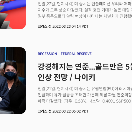
전일(22일, 현지시각) 미 증시는 인플레이션 우려와 매
경제봉쇄로 수요둔화 우려가 커지면서 국제유가는 하락
지수가 모두 상승 마감했다. 실적 호전 기대가 높은 대
배럴당 112달러로 약 3.7% 하락했고 크루드유는 배럴당 
일부 종목으로의 쏠림 현상이 나타나는 차별화가 진행됐다는 
매파적 기조가 강하게 반영되며 달러는 강세로 돌입했고 
+1.95%, S&P500 +1.13%, 러셀2000 +1.08%)
보이고 있다. 블룸버그에 따르면 페퍼스톤 파이낸셜의 
크리스 정
2022.03.23 04:14 PDT
5월 정책회의에서 50bps 금리인상을 시사한 데 이어 
"현재 우리가 보고 있는 것이 더 큰 베어마켓 랠리일 수 
이어졌다. 세인트루이스 연은 총재인 제임스 불라드는 
재조정을 앞두고 "크로 의심스러운 시장 움직임이 나타날 
정책을 취하고 50bps 금리인상과 함께 금리를 신속하
주장했다. 로레타 메스터 클리블랜드 연은 총재 역시 올
내년에 추가로 인상해야 한다고 발언했다. 3월 정책회의
RECESSION
FEDERAL RESERVE
예측한 만큼 메스터 총재의 발언은 상당히 매파적으로 해
강경해지는 연준...골드만은 5월
기본적으로 강력하고 현재 매우 낮은 수준의 금리를 고려
실행하는 것이 더 낫다."며 올해 초 강력한 긴축을 시행할
인상 전망 / 나이키
총재와 로레타 메스터 총재는 모두 올해 FOMC 의결권을
위원회 임원들의 매파적인 발언이 계속되며 국채금리는 급등
전일(21일, 현지시각) 미 증시는 유럽연합(EU)이 러시
까지 상승하며 2019년 5월 이후 가장 높은 수준을 기
언급하며 유가 급등을 초래한 가운데 제롬 파월 연준의장
올해 9회까지의 금리인상 가능성을 82%까지 반영한 것
하락 마감했다. (다우 -0.58%, 나스닥 -0.40%, S&P500
전환이 예고되면서 글로벌 채권시장의 손실은 눈덩이처럼
우크라이나 전쟁의 장기화 우려로 배럴당 116달러까지
채권의 손실은 2021년 1월 고점에서 약 11% 하락해 1
크리스 정
2022.03.22 05:02 PDT
정상회담에 부정적으로 답하고 유럽연합(EU) 역시 러시
이는 2008년 금융위기의 10.8% 하락을 넘어선 수치로
수급 불균형 우려가 커졌다. 우크라이나 전쟁으로 인한 
6000억달러의 손실을 본 것으로 나타났다.
파월 의장의 발언 역시 악재로 작용했다. 제롬 파월 연준
컨퍼런스에서 "고용시장은 매우 강력하고 인플레이션은 너