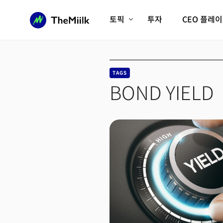
토픽
투자
CEO 플레
에이전틱AI시대
롱제비티/헬스케어
인프라/에너지
미국대전환
TAGS
피지컬AI/로봇
디지털자산
BOND YIELD
AX비즈니스혁명
미래 교육/직업
전체 기사 보기