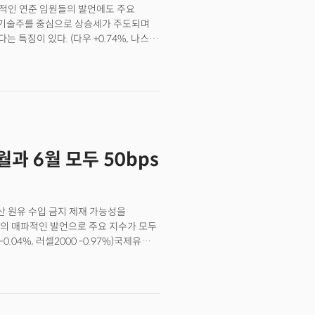
파적인 연준 임원들의 발언에도 주요
했다. 국제유가의 벤치마크인 브렌트유는
형 기술주를 중심으로 상승세가 주도되며
109달러로 4.3% 하락했다. 연준의
특징이 있다. (다우 +0.74%, 나스닥
금은 약세 전환, 비트코인은 강세를
월요일(21일, 현지시각) 제롬 파월 연준의장이
수석 리서치 책임자인 크리스 웨스턴은
연준 인사들의 공격적인 발언도 계속
있다."며 3월 말 분기 포트폴리오
인플레이션에 대응하기 위해 더 공격적인
수 있다."고 내다봤다.
게 중립금리로 되돌려 놔야 한다고
해까지 기준금리를 2.5%까지 올리고
에서 위원회는 중립금리를 1.875%로
석될 수 있다. 메스터 총재는 "경제가
과 6월 모두 50bps
할때 필요한 금리 인상분 중 일부를 일찍
 수 있음을 시사했다. 제임스 불라드
 가진 위원이다. 파월 의장을 비롯해
했다. 10년물 국채 수익률은 2.41%
아산 원유 수입 금지 제재 가능성을
록했다. CME페드워치에 따르면 시장은
의 매파적인 발언으로 주요 지수가 모두
으로 나타났다. 연준의 강력한 정책
 -0.04%, 러셀2000 -0.97%)국제유가는
 불어났다. 블룸버그에 따르면 글로벌
 급등했다. 러시아가 우크라이나와의
990년 이후 가장 큰 하락폭을 기록했다.
아산 원유 수입 금지 조치를 거론하면서
 규모로는 당시의 2조달러보다 높은 2조
인플레이션 우려가 커진 가운데 나온 제롬
의장은 전미실물경제협회(NABE)
무 높다."며 "물가안정을 위해