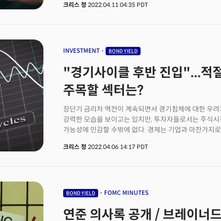
크리스 정
2022.04.11 04:35 PDT
코로나 재확산으로 인한 추가 경제 봉쇄도 투자심리 악화
이어 푸젠성 닝더시도 사실상 봉쇄에 돌입했다. 세계 최대
경제 봉쇄 영향권에 들어가면서 전기차 배터리에 대한 공
전기차 기업인 니오(NIO)가 이 영향으로 생산 중단을 
가격을 인상하면서 자동차 및 제조업 전반에 우려가 확
INVESTMENT
BOND YIELD
있다는 점도 악재로 작용했다. 중국의 3월 생산자물가지수(
"경기사이클 후반 진입"...적
기록하며 피크아웃 가능성을 보였다. 하지만 구매물가지
최근 우크라이나 전쟁으로 인한 원자재 구매 비용 상승 
주목할 섹터는?
중국 상하이 지수는 이로 인해 -2.61%, 홍콩 항셍지수는
미국의 3월 물가지수와 1분기 실적에 주목할 것으로 전
장단기 금리차 역전이 계속되면서 경기침체에 대한 우려가
가속화되는 가운데 화요일(12일, 현지시각) 미 노동부는
강력한 모습을 보이고는 있지만, 투자자들로서는 주식시장
수요일(13일, 현지시각)에는 생산자물가지수(PPI)를 
가능성에 민감할 수밖에 없다. 경제는 기업과 마찬가지
2월의 7.9%를 넘어 8.5%로 크게 상승했을 것으로 전
확장을 이어간다. 장기적으로 경제는 성장하지만 단기적
가속화 할 것으로 전망되는 가운데 로레타 매스터 클리블
크리스 정
2022.04.06 14:17 PDT
오기도 하는 것과 마찬가지 이치다. 경제는 침체를 겪으
통해 "연준이 인플레이션을 통제하면서도 경제 연착륙을 
정점에 오른 후, 다시 후퇴하는 순환을 반복한다. 자산시
내비쳤다. 다만 그는 "전쟁을 비롯해 세계와 경제에서 
시장도 순환을 반복한다. 다만 경제 사이클보다 조금 더 
종합하면 경기침체 위험이 증가하고 있다."고 발언했다.
경제 사이클에 따라 자산시장의 반응과 영향도 달라진다.
어닝시즌도 시장의 방향을 되돌려 놓는 촉매제가 될 것으로
사이클의 어디에 있는지 인지할 필요가 있다. 자동차에
FOMC MINUTES
BOND YIELD
시작으로 JP모건 체이스(JPM)가 실적을 발표할 예정이며
시기에는 엔진에 더 많은 연료를 넣어야 하고, 경제가 
(WFC)부터 씨티그룹(C), 골드만삭스(GS), 모건스탠리(
연준 의사록 공개 / 브레이너드
안전벨트를 매야 하는 것과 마찬가지다. 경기 순환 사이클
팩트셋에 따르면 1분기 S&P500 기업들의 순익(Earnin