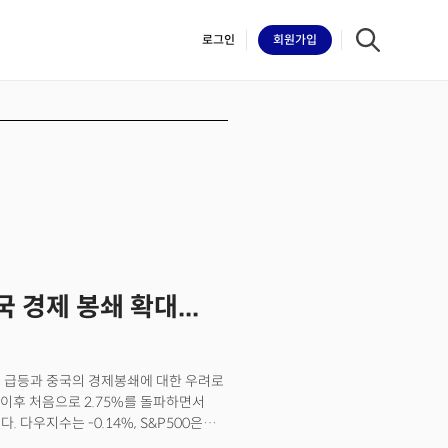
로그인
회원
가입
iilk
국 경제 봉쇄 확대...
률의 급등과 중국의 경제봉쇄에 대한 우려로
월 이후 처음으로 2.75%를 돌파하면서
 다우지수는 -0.14%, S&P500은
 신규 확진자 2만 6천명을 넘어선 중국의