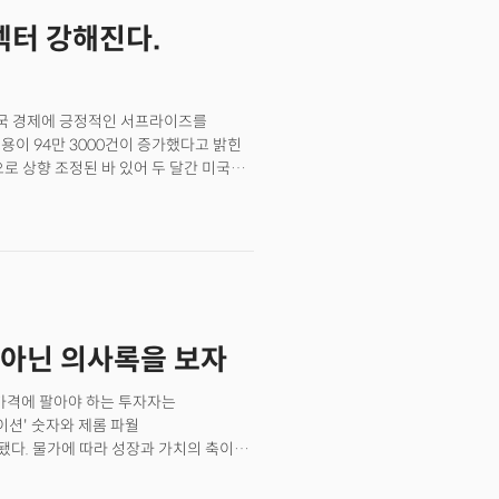
인 월트 디즈니(DIS), 에어비앤비
섹터 강해진다.
트는 인플레이션 데이터가 될 것으로
물가지수(CPI)와 목요일(12일,
화정책을 좌우할 중요한 변수로 인식될
은 총재를 비롯해 토마스 바킨 리치몬드
 미국 경제에 긍정적인 서프라이즈를
가운데 시장은 고용과 물가지표를 보고
용이 94만 3000건이 증가했다고 밝힌
.
으로 상향 조정된 바 있어 두 달간 미국의
시사했다. 고용은 미국 정부와 금융
향을 주면서 성장에 민감한 미 국채
 10년 만기 미 국채 금리는 1.29%
상 가능성에 채권 매도세가 강하게 나타난
 통화정책이 더 매파적으로 흐를 수
정책에 대한 기대로 달러가 강세로
리 인상을 반영했다. 한동안 성장둔화와
 아닌 의사록을 보자
세를 보이면서 당장 금리인상에 수혜를
고용보고서가 나온 직후, 2개월간의
진하던 가치주로의 회복을 알리는
가격에 팔아야 하는 투자자는
이션' 숫자와 제롬 파월
다. 물가에 따라 성장과 가치의 축이
초부터 폭풍 상승을 이어가던 성장주가
치주로 바뀐것처럼 보였다. 인플레이션의