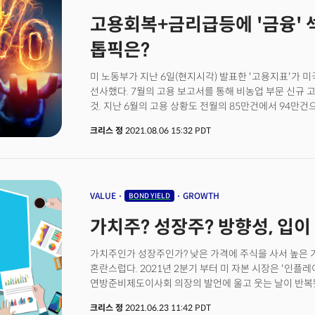
암호화폐 거래소인 코인베이스(COIN), 경기재개 대표기업
고용회복+금리급등에 '금융' 
(ABNB)등이 실적을 발표한다.시장이 주목할 하이라이
관측된다. 수요일(11일, 현지시각) 발표되는 7월의 소비자
톱픽은?
현지시각) 발표되는 생산자물가지수(PPI)는 연준의 통
것으로 전망된다.이번주에도 라파엘 보스틱 애틀란타 연
미 노동부가 지난 6일(현지시각) 발표한 '고용지표'가
연은 총재등 많은 연준 임원들의 발언이 예정되어 있는 
선사했다. 7월의 고용 보고서를 통해 비농업 부문 신규 고
향후 연준의 정책변화 가능성을 주시할 것으로 전망된다
것. 지난 6월의 고용 상황도 전월의 85만건에서 94만건
고용이 200만에 가까울 정도로 빠르게 회복하고 있음을 
크리스 정
2021.08.06 15:32 PDT
당국이 관리하는 핵심 지표이기 때문에 자산시장에도 영
금리가 일제히 급등했다. 실제 이번주 1.15%까지 하락했던
까지 상승했다. 고용 회복으로 인한 경제 성장과 금리인
탓이다. 고용의 회복은 성장의 가능성 뿐 아니라 연준의
있다는 우려도 함께 내포하고 있다. 당장 타이트한 통화
VALUE
GROWTH
BOND YIELD
전환했으며 2년물 금리 역시 0.21%로 2023년 기준금
가치주? 성장주? 방향성, 입이
안전자산 선호심리로 하락하던 국채 금리가 일제히 초강
받는 파이낸셜 섹터가 반응하고 있다. 파이낸셜 섹터는 
보합세를 강하게 돌파했다. 6월 이후 금리 하락세에 부
가치주인가 성장주인가? 낮은 가격에 주식을 사서 높은 
신호탄을 쏘아올린 것이다.
혼란스럽다. 2021년 2분기 부터 미 자본 시장은 '인플레
연방준비제도이사회 의장의 발언에 울고 웃는 날이 반복됐
뒤바뀌고 시장의 변동성은 커져가고 있는 상황. 특히 올
크리스 정
2021.06.23 11:42 PDT
2분기 들어 서서히 붕괴되면서 시장의 축이 완전히 가