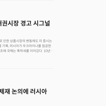
 2.567%를 기록했다.
 채권시장 경고 시그널
로 인한 상품시장의 변동에도 미 증시는
세를 기록, 러시아가 우크라이나를 침공한
조에 국채는 폭락세를 이어갔다. 10년물
후 이어진 기술적 추세선을 넘어섰다.
은 2.4%를 기록했다. 주요 국채금리가
 경기침체 우려는 더욱 강해졌다. 30년
시각) 2006년 2월 이후 처음으로
물 금리차 역시 0.134%까지 축소되며
른 장단기 금리차의 축소는 채권시장이
한편 중국은 중국 최대 도시 중 하나인
U제재 논의에 러시아
제봉쇄에 돌입했다. 상하이는 중국 전체
동량 기준 세계 1위의 자리를 차지하는
하이 봉쇄에 따른 영향력에 시장이
일시 중단한 것으로 밝혀졌다. 중국의