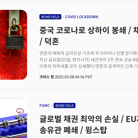
연준의 정책금리를 민감하게 반영하는 2년물 국채 수익률은
COVID LOCKDOWN
BOND YIELD
중국 코로나로 상하이 봉쇄 /
/ 덕혼
연준의 매파적 금리인상 기조와 우크라이나 전쟁 장기화
지난 금요일(25일, 현지시각) 세션까지 2주 연속 상승
이후의 하락세를 모두 상쇄했다.연준의 공격적인 긴축 기
국채 수익률은 2.5%를 넘어가면서 1980년대 후반 이
크리스 정
2022.03.28 04:36 PDT
연준의 정책금리를 민감하게 반영하는 2년물 국채 수익률
올해 연준의 중립금리 목표치인 2.4%를 모두 넘어가면서
만기 국채와 5년 만기 국채의 금리차는 월요일(28일, 현지
역전됐다. 가장 대표적인 장단기 금리차인 10년물과 2년
2020년 2월 이후 가장 낮은 수준으로 하락했다. 가파
FOMC
BOND YIELD
경기침체 가능성을 더 빠르게 예상하고 있음을 시사한다. 
글로벌 채권 최악의 손실 / E
상하이에 코로나 확진자가 하루 2천명이 넘어가면서 경
수출입 규모의 10%를 차지하는 대도시로 상하이항은 물
송유관 폐쇄 / 윙스탑
요지다. 글로벌 기업들도 상하이에 지사를 두고 있어 상
집중하는 가운데 테슬라 역시 상하이 기가팩토리 가동을 