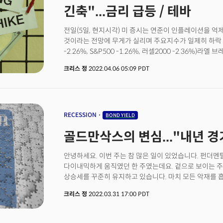
현재 경제 사이클의 위치를 모르는 것은 눈을 감고 차를 
긴축"...금리 급등 / 테바
그렇다면 현재 미국 경제와 시장은 어디에 위치해 있을까
전일(5일, 현지시각) 미 증시는 연준이 인플레이션을 억
것이라는 전망에 무게가 실리며 주요지수가 일제히 하락 마감
-2.26%, S&P500 -1.26%, 러셀2000 -2.36%)
컨퍼런스에서 "인플레이션 압력을 완화하기 위해 금리를
크리스 정
2022.04.06 05:09 PDT
이전보다 훨씬 강력하게 시행할 것."이라 강조했다. 연
해석되던 브레이너드 부의장의 매파적 발언은 시장에 충
주식시장은 매도세가 가속화되었고 국채 수익률 역시 급
린치(John Lynch) 최고투자책임자(CIO)는 "오늘의
브레이너드의 발언이었다."며 시장의 예상보다 더 공격
RECESSION
BOND YIELD
나타났다고 분석했다. 우크라이나 사태 역시 투자심리 악
골드만삭스의 변심..."내년 
우크라이나 점령 지역에서의 충격적인 잔혹행위는 미국을
것으로 관측된다. 이는 결국 상품 공급망 문제가 계속되
것으로 전망된다. 한편 소셜 미디어 기업인 트위터(TWTR)
안녕하세요. 이번 주는 참 많은 일이 있었습니다. 펀더
인 일론 머스크가 지분 9.2%를 보유했다는 소식으로 월요
다이내믹하게 움직였던 한 주였는데요. 겉으로 보이는 
화요일(5일, 현지시각)에는 일론 머스크가 트위터 이사
상승세를 꾸준히 유지하고 있습니다. 마치 모든 악재를 
추가 상승한 50.98달러를 기록했다.수요일(6일, 현지
'우려의 벽'을 오르며 역사적으로도 가장 강력한 랠리를 
크리스 정
2022.03.31 17:00 PDT
(FOMC)의 3월 통화정책 의사록을 기다리며 하락 출발
있을지 관심이 많이 쏠리고 있습니다.
국채 수익률은 3년 만에 최고 수준을 기록했다. WSJ에 
하락세를 기록한 것으로 나타났다. 벤치마크인 10년물 국