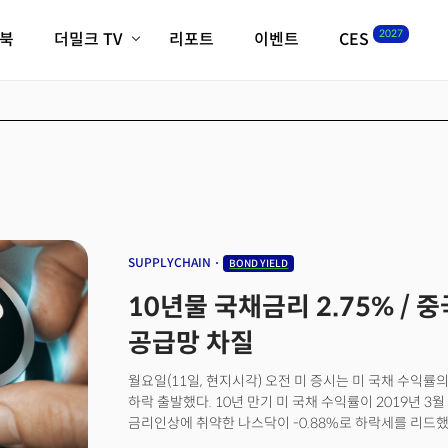
2027
이북
더밀크 TV
리포트
이벤트
CES
전체기사
K-웨이브
최신비디오
비디오
스타트업
혁신원정대
역사 및 개요
인자기(사람,돈,기술 이야기)
필드 가이드
크리스의 뉴욕 시그널
CES2027 with TheM
더밀크 아카데미
SUPPLYCHAIN
BOND YIELD
더웨이브/트렌드쇼
10년물 국채금리 2.75% / 중
밸리토크
공급망 차질
월요일(11일, 현지시각) 오전 미 증시는 미 국채 수익
하락 출발했다. 10년 만기 미 국채 수익률이 2019년 3
금리인상에 취약한 나스닥이 -0.88%로 하락세를 리드했다.
-0.41% 하락 출발했다. (동부시각 오전 6시 기준)하루