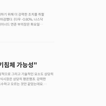
타는 것과 마찬가지라 할 수 있다.
?
제하기 위해 더 강력한 조치를 취할
했다. (다우 -0.80%, 나스닥
라엘 브레이너드 연준 부의장은 화요일
 연속으로 인상하고 양적 긴축 조치 역시
준에서 가장 비둘기파적인 인물로
격으로 다가왔다. 그의 발언 이후
등했다. 코메리카 웰스 매니지먼트의 존
 주식 하락세를 야기한 촉매제는 라엘
적인 양적 긴축 가능성에 매도세가
화에 일조했다. 러시아가 행한
경기침체 가능성"
 비롯한 유럽의 추가 제재를 이끌
면서 인플레이션에 추가 상승압력을 가할
는 테슬라(TSLA)의 최고경영자(CEO)
멘탈적으로 그리고 기술적인 요소도 상당히
일(4일, 현지시각) 27% 급등했다.
주식시장은 상당히 평온했죠. 강력한
진에 임명됐다는 소식이 전해지며 2%
흡수하고 오르는 것만 같았는데요.
시각) 미 증시는 연방공개시장위원회
보이고 있는 주식시장이 계속 오를 수
했다. 연준의 공격적인 정책에 대한 우려로
따르면 국채는 40년만에 최악의 분기
채 수익률은 2.643%로 급등했고