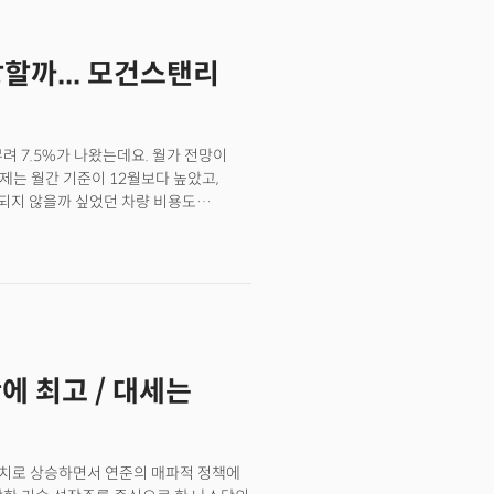
인 정책을 시사했다. 특히 공급망 문제에
우크라이나 사태로 인해 반도체 칩 부족
상할까... 모건스탠리
 "공급망의 붕괴가 미 경제에 더 큰 파급
상의 금리인상이 적절할 수 있다며 사실상
발언으로 시장은 하락 전환했고
에서 2.359%로 상승해 2019년 5월
려 7.5%가 나왔는데요. 월가 전망이
에 가장 높은 상황에서 우크라이나 전쟁은
문제는 월간 기준이 12월보다 높았고,
성장 둔화 우려를 촉발했다. 반면 미국
되지 않을까 싶었던 차량 비용도
요 글로벌 통화 바스켓과 대비 강세를
전히 너무 높죠. 밖에 나가기가 무서운
 46%나 올랐고요. 전월 기준도 9.5%
요. 특히 고정적으로 유지되고
히 오르고 있다는 점 역시 우려가 되는
에 최고 / 대세는
고치로 상승하면서 연준의 매파적 정책에