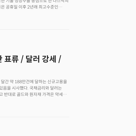
감한 기술 성장주를 중심으로 한 나스닥의
률은 공휴일 이후 2년래 최고수준인
르는 채권의 특성상 이는 채권시장의
화정책 정상화에 대한 우려가 강해지면서
된다. 연준의 통화정책을 반영하는
 1.036%로 급등했다. 금리상승 환경은
가치의 할인이라는 악재로 작용한다.
평가로 이어진다. CME그룹에 따르면
능성에 베팅하고 있는 것으로 밝혀졌다.
 표류 / 달러 강세 /
)는 이에 "시장은 2020년 10월만
을 보고있다."며 "이는 현재 연준
 평가했다. 금융환경의 불확실성이
다. JP모건 체이스는 올해 글로벌
 달간 약 188만건에 달하는 신규고용을
있음을 시사했다. 국채금리와 달러는
 기업중 약 77%가 예상을 상회하는
고 반대로 골드와 원자재 가격은 약세로
지먼트의 마크 헤펠레 CIO 역시 지난주
P500 기업이 실적을 보고했다. 이 중
매출에 좋은 징조가 될 것."이라며
순익은 전망치의 17.1%를 상회했으며
스에 악영향을 줬겠지만 수요는 계속
 초과했다.긍정적인 보고가 이어지면서 순익
시즌이 본격적으로 시작한 가운데 이번주는
높은 수준인 88.8%를 기록했다.
 넷플릭스(NFLX)등 35개의 S&P500
실적의 기저효과때문으로 분석된다.2분기
 주요 기업으로는 골드만삭스(GS)와
C엔터테이먼트(티커:AMC)를 비롯해