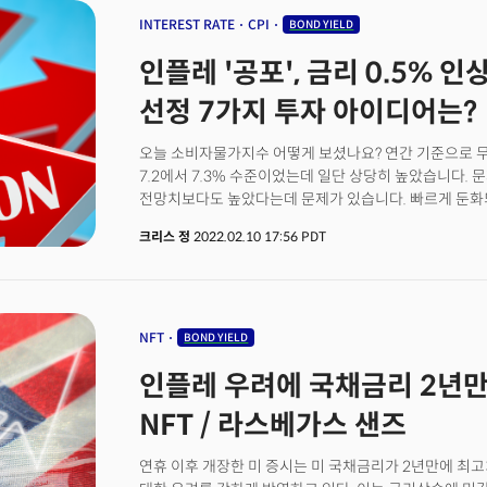
신속하게 통화정책 기조를 돌릴 필요가 있다."고 공격적
INTEREST RATE
CPI
BOND YIELD
대해서는 연준이 문제를 과소평가 했음을 시인하며 향후 
인플레 '공포', 금리 0.5% 인
등 문제가 더 심각해 질 수 있다고 주장했다. 파월 의장은
효과를 초래할 수 있다."며 물가 안정을 위해 25bp 이
선정 7가지 투자 아이디어는?
50bp 인상 가능성을 시사했다. 파월 의장의 매파적인 
국채금리는 급등했다. 10년물 국채금리는 월요일 2.315%
오늘 소비자물가지수 어떻게 보셨나요? 연간 기준으로 무
이후 최고 수준을 기록했다. 이미 인플레이션이 40년만
7.2에서 7.3% 수준이었는데 일단 상당히 높았습니다. 
원자재 시장의 수급 불균형 문제를 초래해 글로벌 경제의 
전망치보다도 높았다는데 문제가 있습니다. 빠르게 둔화
경제의 견고함을 강조한 연준으로 인해 달러는 10개 주
생각보다 제자리걸음이었고요. 식료품과 에너지 비용이 여
나타냈다.
크리스 정
2022.02.10 17:56 PDT
수준입니다.특히 유가는 좀 문제죠. 연료유는 전년대비 무려
나 크게 올랐습니다. 인플레이션을 이끄는 핵심 요인인데
후행지표로 향후 더 오를 가능성이 높은 거주 비용이 꾸준
부분입니다.
NFT
BOND YIELD
인플레 우려에 국채금리 2년만
NFT / 라스베가스 샌즈
연휴 이후 개장한 미 증시는 미 국채금리가 2년만에 최