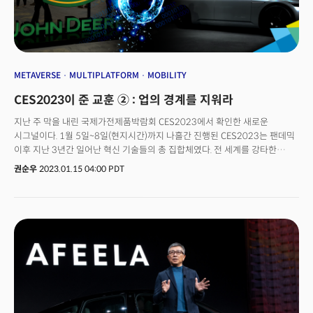
METAVERSE
MULTIPLATFORM
MOBILITY
CES2023이 준 교훈 ② : 업의 경계를 지워라
지난 주 막을 내린 국제가전제품박람회 CES2023에서 확인한 새로운
시그널이다. 1월 5일~8일(현지시간)까지 나흘간 진행된 CES2023는 팬데믹
이후 지난 3년간 일어난 혁신 기술들의 총 집합체였다. 전 세계를 강타한
코로나 바이러스는 기술의 방향을 바꿨다. 인류는 전쟁과 기후위기, 그리고
권순우
2023.01.15 04:00 PDT
인플레이션 급등 속에서 '인간 안보' 중심의 기술에 집중하기 시작했다. CES는
달라진 트렌드를 확인할 수 있는 자리였다. 인류의 생존을 위해 어떤 기술이
필요하고, 기술 개발을 위해 기업들이 어떻게 협력하고, 어떤 연결고리를 통해
혁신 기술들이 활용되고 있는지에 대한 인사이트를 제시했다. CES에 참가한
기업들의 경계가 무너진 지는 이미 오래다. 기업들은 기존 사업 영역을 넘어
새로운 영역으로 파괴적인 혁신을 이어가는 한편, 여러 다른 업종 내 기업들과
‘합종연횡’하며 생존을 모색하고 있었다. 농기계 업체 존디어와 캐터필러 등이
대표적인 사례다. 달라진 혁신의 방향은 그간 CES의 간판이었던 가전 등의
토픽을 뒤로 밀어냈다. 대신 디지털 헬스, 게이밍, 웹 3, 메타버스 등 변방에
자리했던 주제들이 전면에 등장했다. CES2023에 참가한 기업들이 전한