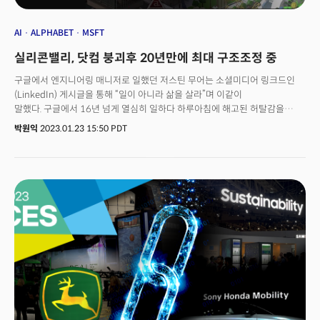
AI
ALPHABET
MSFT
실리콘밸리, 닷컴 붕괴후 20년만에 최대 구조조정 중
구글에서 엔지니어링 매니저로 일했던 저스틴 무어는 소셜미디어 링크드인
(LinkedIn) 게시글을 통해 “일이 아니라 삶을 살라”며 이같이
말했다. 구글에서 16년 넘게 열심히 일하다 하루아침에 해고된 허탈감을
토로한 것이다. 그는 “새벽 3시에 회사 계정이 자동으로 비활성화된 것을 보고
박원익
2023.01.23 15:50 PDT
해고 사실을 알게 됐다”며 “회사와 집을 오가며 일만 하는 건 인생이 아니란 걸
깨달았다”고 했다. 웬만한 경기 둔화에는 눈도 깜빡하지 않던 구글이 사상
최대 규모의 인력 구조조정을 단행한 배경은 무엇일까?