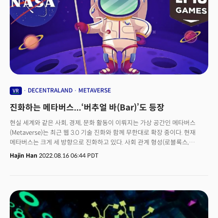
업계의 반응은 어땠을까. 'MIT 테크놀로지 리뷰' 역시 "메타가 필사적으로
메타버스 구현을 위해 노력하고 있다"라고 분석했다. 이 매체는 특히 메타의
메타버스 내 소셜미디어 플랫폼인 '호라이즌 월드'를 모바일과 데스크톱
사용자에게 공개하고, 헤드셋이 없는 사람들도 가상 세계에 접근할 수 있도록
했다는 사실에 주목했다.매체는 "가상세계를 이용자들이 익숙한 문자 메시지,
인스타그램 플랫폼 방식으로 접근하게 되면 메타버스에 관심이 없던 이들에게
새로운 세계를 경험할 수 있는 기회를 제공할 것"이라고 전했다. 특히 '아바타
다리'에도 주목했다. 그간 메타버스 상에서는 유령처럼 떠도는 아바타만이
존재했다. 그러나 메타는 AI를 이용해 메타버스에서 다리를 매핑하고
아바타가 걷거나 달릴 수 있고, 디지털 의상을 입을 수 있도록 하는 새로운
DECENTRALAND
METAVERSE
VR
방식을 선보였다. 저커버그 CEO는 "전신 아바타를 구현하는 것은 너무나
진화하는 메타버스...‘버추얼 바(Bar)’도 등장
어려운 일이었다"라고 언급하기도 했다. 이에 대해 MIT 테크놀로지 리뷰는
"메타의 이런 시도는 메타버스 상에서의 움직임에 대해 생각하는 방법과
현실 세계와 같은 사회, 경제, 문화 활동이 이뤄지는 가상 공간인 메타버스
메타버스에서 이용자가 자신을 표현하기로 결정하는 방법을 개선하는 큰
(Metaverse)는 최근 웹 3.0 기술 진화와 함께 무한대로 확장 중이다. 현재
변화가 될 것"이라고 분석했다.
메타버스는 크게 세 방향으로 진화하고 있다. 사회 관계 형성(로블록스,
제페토), 디지털 자산 거래(가상 부동산이나 가상 상품 거래, 디센트럴랜드),
Hajin Han
2022.08.16 06:44 PDT
원격 협업 지원(원격 의사 소통, 페이스북 워크룸, MS메시) 등이다. 이중 최근
가장 활발하게 확장 중인 플랫폼은 디지털 자산 거래다. 쉽게 말해 디지털
공간에 NFT(대체불가토큰) 기반 가상 부동산을 짓고 교환 및 판매하는
곳이다.최근 메타버스에는 현실 세계와 거의 동일한 수준의 공간이 꾸려진다.
현실에서도 다른 사람과 친해지려면 함께 차를 마시거나 술을 먹는데,
메타버스에서도 이런 일이 벌어지는 추세다. 특히 최근 메타버스 기업