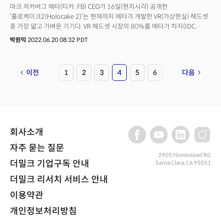
마크 저커버그 메타(티커: FB) CEO가 16일(현지시각) 공개한
‘홀로케이크2(Holocake 2)’는 현재까지 메타가 개발한 VR(가상현실) 헤드셋
중 가장 얇고 가벼운 기기다. VR 헤드셋 시장의 80%를 메타가 차지(IDC,
2021년 기준)하고 있다는 사실을 고려하면 사실상 세계에서 가장 얇고
박원익
2022.06.20 08:32 PDT
가벼운 VR 헤드셋이라고 볼 수 있다.메타 내부 VR 리서치 조직인
‘리얼리티랩리서치(Reality Labs Research)’ 발표에 따르면 홀로케이크2는
컴퓨터와 연동(PC-tethered)해 사용하도록 만들어졌으며 현재 존재하는 VR
이전
1
2
3
4
5
6
다음
콘텐츠를 모두 구동할 수 있는 성능을 갖췄다.저커버그 CEO는 이날
홀로케이크2 외에도 레티나 해상도(retinal resolution)를 지원하는 VR
헤드셋 프로토타입 ‘버터스카치(Butterscotch)’, HDR(High dynamic range,
가장 밝은 흰색과 가장 어두운 검은색 사이의 대비. 명암의 범위가 넓을수록
생생한 표현이 가능하다)을 지원하는 VR 헤드셋 프로토타입 ‘스타버스트
(Starburst)’ 등 다양한 프로토타입을 선보였다.핵심은 이 프로토타입들이
회사소개
실제 같은 시각 경험을 만들어내는데 필요한 기술을 최대로 적용한
제품이라는 점이다. 메타는 해상도를 높인 버전, HDR을 지원하는 버전, 가장
자주 묻는 질문
가볍고 얇은 버전의 프로토타입을 각각 공개한 후 이 기술을 통합한
2905 Homestead Rd,
더밀크 기업구독 안내
Santa Clara, CA 95051
‘미러레이크(Mirror Lake)’를 개발 중이라고 밝혔다. 미러레이크는 스키 고글
폼팩터(Form Factor, 제품 외형이나 크기, 물리적 배열을 의미)를 채용한
더밀크 리서치 서비스 안내
콘셉트 디자인이다.
이용약관
개인정보처리방침