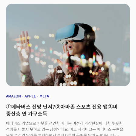
실패했다. 투자 혹한기를 맞으면서 비트코인을 비롯한 암호화폐 시장이
붕괴되고, 테크 기업들은 씀씀이를 줄이고 있다. 기업들이 수익성 중심으로
경영 전략을 재편함에 따라 메타버스 프로젝트는 우선순위에서 밀려난
모습이다. 2021년 소셜미디어 기업에서 메타버스 기업으로 피봇을 선언한
'메타'를 통해 이런 트렌드를 확인할 수 있다. 메타는 올해 창사 이래 처음으로
분기 실적이 감소했다. 메타의 3분기 영업이익은 전년동기 대비 절반 이하로
줄어들었다. 주가는 연초 대비 70% 가까이 급락했다. 이는 메타가 메타버스
환경 구축을 위해 만든 리얼리티랩스 사업부의 부진과 글로벌 경기 위축으로
인한 디지털 광고시장 여건이 악화됐기 때문이다. 투자자들은 마크
저커버그의 메타버스 베팅에 인내심을 잃어가고 있는 모습이다. 그럼에도
메타는 가상현실 환경을 조성하는데 중점을 두는 전략을 지속하고 있다.
메타는 최근 1만 1000명의 직원을 해고하면서 강도 높은 구조조정을 벌였다.
이런 가운데서도 내년 전체 예산의 20%를 메타버스 분야에 할애하겠다고
공언했다. 앤드류 보스워스 리얼리티 랩스 책임자는 최근 "메타 역사상 가장
어려운 해를 보냈지만 메타는 메타버스로의 비전을 발표한 날과 마찬가지로
미래에 대한 비전을 향해 나아가고 있다"면서 메타버스와 VR 개발 사업을
AMAZON
APPLE
META
이어나갈 것이라고 밝혔다.다른 빅테크 기업들도 마찬가지다.
①메타버스 전망 단서?②아마존 스포츠 전용 앱③미
마이크로소프트와 엔비디아 등은 디지털 분야에서의 협업을 위한 메타버스
환경을 개발하고 있다. 마이크로소프트의 경우 메타버스 시장으로의 핵심인
중산층 연 가구소득
액티비전 블리자드 인수를 선언한 이후 당국의 허가를 받기 위해 노력을
메타버스 기업으로 피봇을 선언한 메타는 여전히 가상현실에 대한 뚜렷한
이어가는 등 메타버스를 향한 기업들의 도전은 2023년에도 이어질 전망이다.
성과를 내놓지 못하고 있는 상황인데요. 마크 저커버그는 메타버스 구현을
침체기에 들어선 것 같지만, 메타버스 시장 성장에 대한 기대감은 여전하다.
위해 수십억 달러를 투자하면서 투자자들의 뭇매를 맞기도 했습니다.