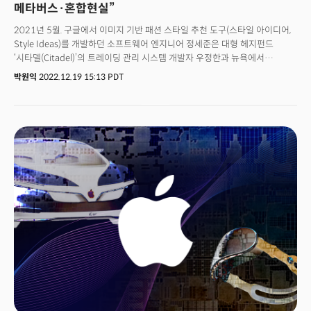
인플레이션의 영향으로 또 다른 부진한 해가 될 것"이라고 예상했습니다.
메타버스·혼합현실”
시장의 판도를 바꿀 키는 애플이 쥐고 있다는 전망도 나오는데요. CNBC는
2021년 5월. 구글에서 이미지 기반 패션 스타일 추천 도구(스타일 아이디어,
"애플이 소문대로 VR 헤드셋을 공개할지 여부에 관심이 쏠리고 있다"면서
Style Ideas)를 개발하던 소프트웨어 엔지니어 정세준은 대형 헤지펀드
"애플은 자신이 보유한 소프트웨어 생태계 속에서 매력적인 VR 헤드셋을
‘시타델(Citadel)’의 트레이딩 관리 시스템 개발자 우정한과 뉴욕에서
내놓을 것"이라고 전망했습니다. 에릭 애브루지스 ABI 리서치 책임연구원은
조우했다. 샌프란시스코 베이 에어리어(San Francisco Bay Area),
"애플이 성공적으로 VR 헤드셋을 내놓을 수는 있지만 수천 달러에 달하는
박원익
2022.12.19 15:13 PDT
시카고에서 일하던 둘은 그해 4월과 5월 각각 ‘세계의 수도’ 뉴욕으로
소매가격은 시장에 임팩트를 주기는 어려울 것이다. 첫 해에 500만 개도
건너왔고, 마침내 맨해튼 한인타운에서 술잔을 기울일 수 있게 됐다. 두
출하하기 어려울 것"이라고 예상했습니다. 소비자들이 쉽게 다가갈 수 없는
엔지니어의 인연은 2012년으로 거슬러 올라간다. 미국 펜실베이니아주
비싼 VR 헤드셋 가격과 VR 장비를 구매해야만 하는 히트작이나 킬러 앱 부족,
피츠버그에 위치한 명문 카네기멜론대에서 컴퓨터공학과 대학원생과
그리고 경기침체 우려 등이 내년 메타버스 시장 성장을 저해하는 요인이 될
학부생으로 만난 게 인연의 시작이었다. “당시 한 스타트업에서 정한이와 잠시
것으로 보입니다.
함께 일했는데, 너무 똑똑해서 깜짝 놀랐던 기억이 있어요. 하나를 알려주면 세
개를 아는 친구였죠. 나중에 기회가 생기면 꼭 같이 일해야겠다고 그때
마음먹었습니다.” 두 청년은 뉴욕에서의 만남을 운명처럼 느꼈다. 언젠가 꼭
함께 창업하고 싶다고 생각만 해왔는데, 실제로 도전할 수 있는 여건이
마련됐기 때문이다. 창업 아이템은 메타버스(가상 세계) 및 혼합현실(Mixed
Reality)에 모두 적용 가능한 디지털 패션, 디지털 웨어러블(wearble) 기술로
잡았다.