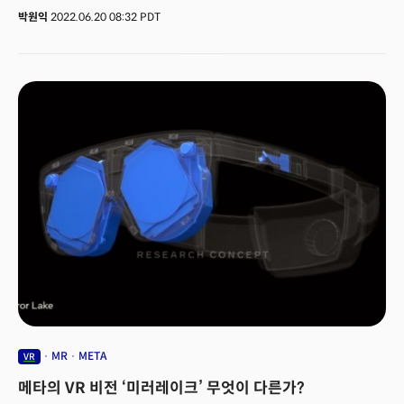
존재하는 기분(realistic sense of presence)’을 느끼게 해 줄 것”이라며
박원익
2022.06.20 08:32 PDT
이같이 말했다.무겁고 불편하며 사실감이 떨어지는 현재
VR(가상현실)·AR(증강현실) 기기 수준을 뛰어넘는 새로운 기기가 등장하면
미디어·엔터테인먼트 산업의 판도가 바뀔 것이란 주장이다.이날 진행된
인사이드랩 행사는 메타의 최신 VR·AR·MR(혼합현실) 기술을 설명하기 위한
자리였다. 마크 저커버그 CEO를 비롯해 메타 산하 VR 연구 조직인
‘리얼리티랩리서치(Reality Labs Research)’에서 일하는 전문 연구원 5명이
함께 참여해 앞으로 풀어야 할 숙제, 메타의 접근 방식 등을
소개했다.‘홀로케이크2(Holocake 2)’, ‘버터스카치(Butterscotch)’ 등
리얼리티랩 리서치가 개발 중인 최신 헤드셋 프로토타입(시제품)도 공개했다.
홀로케이크2는 현재까지 공개된 VR 헤드셋 중 가장 얇고 가벼운 기기다.
컴퓨터와 연동(PC-tethered)해 사용하도록 개발됐으며 현재 존재하는 VR
콘텐츠를 모두 구동할 수 있는 성능을 갖췄다. 버터스카치는 고화질의 ‘레티나
해상도(retinal resolution)’를 지원하는 VR 헤드셋이다. 스키 고글 형태의
콘셉트 디자인 ‘미러레이크(Mirror Lake)’도 선보였다.프로토타입 설명에
앞서 저커버그 CEO는 더 나은 차원의 시각 경험이 왜 중요한지에 대해 먼저
강조했다. ‘비주얼 리얼리즘(visual realism)’이란 용어를 사용하며 메타가 왜
이 분야에 집중하는지, 이 기술이 왜 게임 체인저(game changer, 시장의
흐름을 통째로 바꾸거나 판도를 뒤집는 요소)가 되는지 설명하는 데 많은
시간을 할애했다.
MR
META
VR
메타의 VR 비전 ‘미러레이크’ 무엇이 다른가?