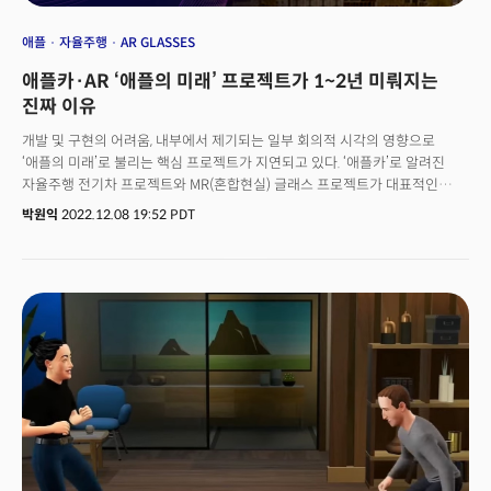
애플
자율주행
AR GLASSES
애플카·AR ‘애플의 미래’ 프로젝트가 1~2년 미뤄지는
진짜 이유
개발 및 구현의 어려움, 내부에서 제기되는 일부 회의적 시각의 영향으로
‘애플의 미래’로 불리는 핵심 프로젝트가 지연되고 있다. ‘애플카’로 알려진
자율주행 전기차 프로젝트와 MR(혼합현실) 글래스 프로젝트가 대표적인
예다. 인플레이션과 금리 인상, 경기 침체 우려 등도 프로젝트 지연에 영향을
박원익
2022.12.08 19:52 PDT
줬을 것이란 평가다. 8일(현지시각) 블룸버그와 실리콘밸리 테크 업계
관계자들에 따르면 애플은 내부적으로 수립했던 자율주행 전기차 출시 계획을
2025년에서 2026년으로 1년 연기했다. 또 일반 도로에서 달리는
자율주행차 대신 고속도로에서만 자율주행할 수 있는 자동차를 만드는 걸로
목표를 세부 조정했다. 일반 도로를 위한 ‘레벨5(운전자 불필요)’ 단계의 완전
자율주행 자동차를 만들려면 여전히 여러 현실적 제약이 있기 때문에 속도를
늦췄다는 것이다.