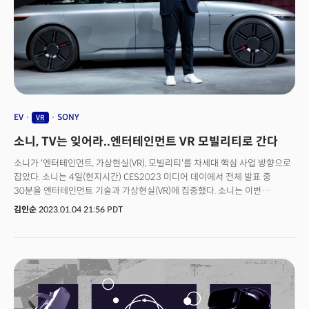
메시지는 '개인화' 된 '초연결'로 수렴됐다. 대부분의 혁신은 더욱 개인의
니즈를 위한 맞춤형으로 바뀌었고, 여러 플랫폼에서 해당 기술을 활용하려는
노력을 엿볼 수 있었다. 특히 CES 전면에 등장한 모빌리티는 이동 수단을 넘어
콘텐츠를 소비하는 하나의 플랫폼으로 자리매김할 태세다.개인화 한 초연결
기술은 가상세계로까지 영역을 확장, 메타버스 산업 내 현실적인 진화가
두드러지게 나타났다.
EV
SONY
VR
소니, TV는 잊어라..엔터테인먼트 VR 모빌리티로 간다
소니가 '엔터테인먼트, 가상현실(VR), 모빌리티'를 차세대 핵심 사업 방향으로
잡았다. 소니는 4일(현지시간) CES2023 미디어 데이에서 전체 발표 중
30분을 엔터테인먼트 기술과 가상현실(VR)에 집중했다. 소니는 이번
행사에서 TV에 대한 언급은 없었다. 소니는 크리에이터를 중심에 둔
김인순
2023.01.04 21:56 PDT
엔터테인먼트 기술과 신제품 플레이스테이션 VR2(PS VR2)을 강조했다.
요시다 켄이치로 소니 그룹 회장 겸 CEO는 "감정을 창조하는 크리에이터와
협업이 중요하다. 창의력과 기술로 세상의 감정을 채울 것"이라고 말했다. 이어
"시간과 공간을 실시간으로 공유하는 것이 엔터테인먼트의 본질이다. 소니의
창작과 인터랙션 기술이 가상세계를 지원하고 실제 세계와 연결할 것"이라고
강조했다. 소니는 사진, 게임, 음악, 스포츠, 모빌리티 분야를 연결해
엔터테인먼트 범위를 확장하는 가능성을 제시했다.