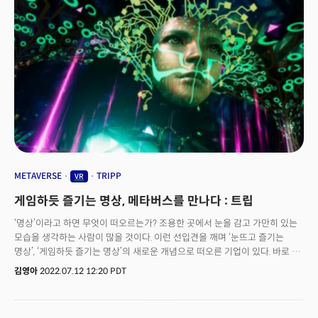
테라제로(TerraZero)가 ‘버추얼 바(virtual bars)’를 만들어 화제다. 현재
몰입형 기술(immersive technology)로는 디지털 음주를 실제처럼 느끼게
하기는 불가능하지만, 함께 어울릴 수 있는 공간이다.
METAVERSE
TRIPP
VR
게임하듯 즐기는 명상, 메타버스를 만나다 : 트립
‘명상’이라고 하면 무엇이 떠오르는가? 조용한 곳에서 눈을 감고 가만히 있는
모습을 생각하는 사람이 많을 것이다. 이런 선입견을 깨며 ‘눈뜨고 즐기는
명상’, ‘게임하듯 즐기는 명상’의 새로운 개념으로 떠오른 기업이 있다. 바로 VR
명상 앱을 만드는 트립(Tripp)이다.트립은 여러 면에서 파격적인 기업이다.
김영아
2022.07.12 12:20 PDT
창업자이자 CEO인 나니아 리브즈(Nanea Reeves)는 일렉트로닉 아츠(EA)
등에서 15년 넘게 일한 게임 전문가. 환상의 세계, 자연을 본떠 만든 VR
공간에서 사용자들은 가이드의 음성에 따라 심호흡을 하고, 움직이는 물체에