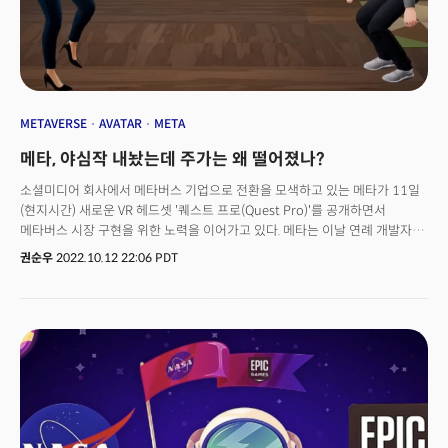
METAVERSE
AVATAR
META
메타, 야심작 내놨는데 주가는 왜 떨어졌나?
소셜미디어 회사에서 메타버스 기업으로 전환을 모색하고 있는 메타가 11일
(현지시간) 새로운 VR 헤드셋 '퀘스트 프로(Quest Pro)'를 공개하면서
메타버스 시장 구현을 위한 노력을 이어가고 있다. 메타는 이날 연례 개발자
컨퍼런스인 '메타 커넥트 2022' 행사를 개최하고, 가상세계와 실제 세계를
권순우
2022.10.12 22:06 PDT
넘나드는 혼합현실(MR)이 구현 가능한 헤드셋 '퀘스트 프로'를 선보였다.
1499.99달러에 달하는 퀘스트 프로는 현재까지 출시된 VR, MR 기기 중 가장
발전된 성능을 가진 기기로 평가받는다. 실제 이날 메타 커넥트에서는 현실
세계와 VR 세계를 연결하는 모습을 선보였다. 대화 상대가 실제 웃고, 먹는
몸동작을 가상공간에 구현하면서 주목을 받았다. '메타 커넥트 2022'에서
드러난 메타의 방향은 분명했다. 바로 '사람들이 원하고, 필요로 하는
메타버스의 구현'이다. 실제 이날 마크 저커버그 메타 CEO는 "지난해
메타버스(Metaverse, 가상 세계)를 향한 비전을 제시했고, 올해는 그 비전에
도달하기 위한 큰 발걸음을 디뎠다"라고 자평했다. 메타의 새 기술을 바라보는