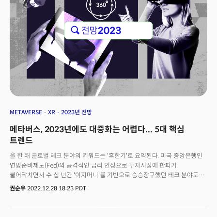
METAVERSE
XR
2023년 전망
메타버스, 2023년에도 대중화는 어렵다... 5대 핵심
트렌드
올 한 해 글로벌 테크 분야의 키워드는 '혹한기'로 요약된다. 미국 중앙은행인
연방준비제도(Fed)의 공격적인 금리 인상으로 투자시장에 한파가
불어닥치면서 수 십 년간 '이지머니'를 기반으로 승승장구했던 테크 분야도
위축된 모습을 보이고 있다. 그중에서도 가장 직격탄을 맞은 분야 중 하나가
권순우
2022.12.28 18:23 PDT
바로 메타버스다. 지난해 메타버스 분야는 블록체인, 웹 3, NFT와 함께 성장
가능성이 가장 기대되는 분야였다. 가상 세계 구축을 위해 많은 투자금이
몰렸지만, 막대한 비용이 투입됐을 뿐 가시적인 성과를 보여주는 데는