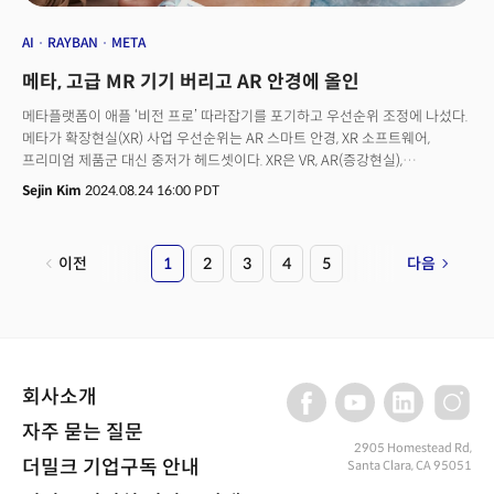
AI
RAYBAN
META
메타, 고급 MR 기기 버리고 AR 안경에 올인
메타플랫폼이 애플 ‘비전 프로’ 따라잡기를 포기하고 우선순위 조정에 나섰다.
메타가 확장현실(XR) 사업 우선순위는 AR 스마트 안경, XR 소프트웨어,
프리미엄 제품군 대신 중저가 헤드셋이다. XR은 VR, AR(증강현실),
MR(혼합현실), 공간컴퓨팅 등을 아우르는 개념이다.
Sejin Kim
2024.08.24 16:00 PDT
이전
1
2
3
4
5
다음
회사소개
자주 묻는 질문
2905 Homestead Rd,
더밀크 기업구독 안내
Santa Clara, CA 95051