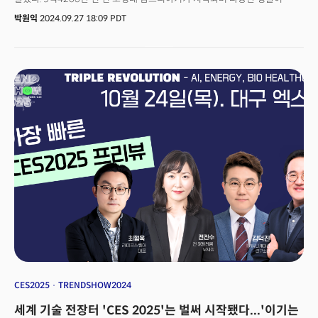
폭발적으로 늘어난 것처럼 ‘공간 지능’ 기반의 폭발적 혁신, 기회가 창출될
박원익
2024.09.27 18:09 PDT
것이란 주장이다. 리 CEO는 19일(현지시각) 공개된 실리콘밸리 VC a16z와의
대담에서 자신이 창업한 AI 스타트업 ‘월드랩스(World Labs)’와 월드랩스가
추구하는 공간 지능의 의미 및 잠재력에 관해 설파했다. 인간의 지능에는 여러
측면이 있는데, 그중 하나가 언어 지능이며 언어 지능만큼 근본적인 게 공간
지능이라는 주장이다. 공간 지능은 시각 정보를 인식, 처리하는 능력과
밀접하게 연결돼 있다. 공간 지능을 통해 인간은 주변 세계를 이해하고,
직관적으로 상호작용을 할 수 있다. 리 CEO는 “더 많은 가능성, 미지의 세계를
열어준다는 게 좋은 기술의 마법”이라며 “우리는 앞으로 나아갈 것이다.
가능성은 더욱 확대될 것으로 본다”고 했다. 창작, 디자인, 학습, AR/VR, 로봇
공학 등에 공간 지능이 활용될 수 있다는 설명이다. 월드랩스는 이를 위해
‘대규모 월드 모델(LWM)’을 개발하고 있다고 밝혔다. 리 CEO의 대담한
비전에 a16z, NEA 등 실리콘밸리 톱 VC(벤처캐피털)들은 2억3000만달러(약
3000억원)를 초기 투자로 쏟아부었다. 2006년 이미지넷 프로젝트를 시작,
딥러닝 분야에서 큰 업적을 남긴 ‘AI 대모(Godmother)’와 월드랩스
공동창업자들이 공간 지능을 강조한 이유는 무엇일까?
CES2025
TRENDSHOW2024
세계 기술 전장터 'CES 2025'는 벌써 시작됐다...'이기는