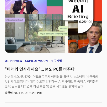
O1-PREVIEW
COPILOT VISION
AI 규제법
“미래와 인사하세요”... MS, PC를 바꾸다
안녕하세요, 앞서가는 더밀크 구독자 여러분을 위한 AI 뉴스레터 [박원익의
AI인사이트]입니다. 매주 수요일 발행하는 ‘AI인사이트’를 통해 AI 리더들의
전략, 글로벌 테크업계 최신 흐름 및 중요 시그널을 놓치지 말고
확인하세요! “미래와 인사하세요.”무스타파 슐레이만 마이크로소프트(MS) AI
박원익
2024.10.02 10:43 PDT
CEO는 10월 1일(현지시각) “코파일럿(Copilot)을 한 단계 더 발전시켰다.
실시간으로 보고, 듣고, 말하며 도움을 줄 것”이라며 이같이 말했습니다.그는
MS의 AI 어시스턴트 ‘코파일럿’과 사용자가 음성으로 대화하는 데모 영상도