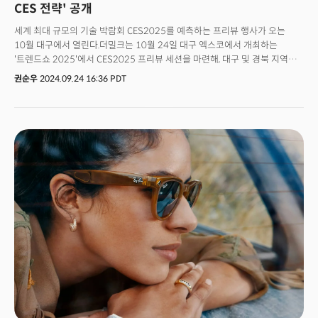
CES 전략' 공개
세계 최대 규모의 기술 박람회 CES2025를 예측하는 프리뷰 행사가 오는
10월 대구에서 열린다.더밀크는 10월 24일 대구 엑스코에서 개최하는
'트렌드쇼 2025'에서 CES2025 프리뷰 세션을 마련해, 대구 및 경북 지역
기업들을 대상으로 내년 CES 전망을 제시할 예정이다.CES는
권순우
2024.09.24 16:36 PDT
미국소비자기술협회(CTA)가 주관하며 매년 1월 미국 라스베이거스에서
열리는 세계 최대 규모의 가전 및 기술 박람회다. 글로벌 기업을 비롯해 다양한
산업군에 속한 수천 개의 기업이 최신 기술을 선보이는 장으로, 기술과 미래
산업의 흐름을 한눈에 파악할 수 있는 중요한 행사로 자리 잡고 있다.내년
CES2025는 '연결하고, 해결하며, 발견하라: 깊이 탐구하라(Connect, Solve,
Discover: Dive In)'를 주제로 열린다. CTA는 인류가 직면한 문제를 기술로
해결하자는 취지로 매년 주제를 선정해왔다. 내년에는 생성AI가 각 기술
분야를 어떻게 연결하고, 인류가 직면한 인간 안보 문제를 해결할 수 있는지에
대한 다양한 통찰을 제공할 것으로 기대된다.👉👉👉 트렌드쇼 서울
신청하러 가기!!!👉👉👉 트렌드쇼 대구 신청하러 가기!!!