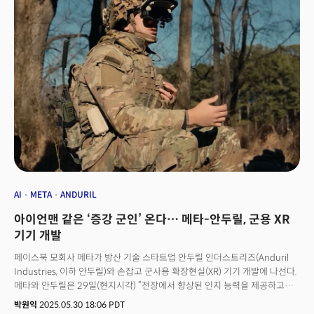
때문이다. 전통적으로 진보 성향이 강한 실리콘밸리에서 럭키의 이런 행동은
거센 비판에 직면할 수밖에 없었다. 일부 VR(가상현실) 게임 개발자들은 VR
헤드셋 오큘러스 플랫폼에 대한 지원을 철회하겠다고 공개적으로 선언했고,
페이스북 내부에서도 럭키의 처신을 문제 삼는 목소리가 커졌다. 결국 논란이
확산된 지 약 6개월 만인 2017년 3월, 팔머 럭키는 페이스북을 떠나게 된다.
당시 페이스북과 럭키 양측 모두 퇴사 사유에 대해 명확한 설명을 내놓지
않았지만, 업계에서는 이를 사실상의 해고 조치로 받아들였다. 2014년 3월
페이스북이 20억달러(약 2조7600억원)에 오큘러스를 인수, ‘실리콘밸리
성공 신화’로 떠올랐던 럭키의 예기치 않은 퇴장이었다.
AI
META
ANDURIL
아이언맨 같은 ‘증강 군인’ 온다… 메타-안두릴, 군용 XR
기기 개발
페이스북 모회사 메타가 방산 기술 스타트업 안두릴 인더스트리즈(Anduril
Industries, 이하 안두릴)와 손잡고 군사용 확장현실(XR) 기기 개발에 나선다.
메타와 안두릴은 29일(현지시각) “전장에서 향상된 인지 능력을 제공하고
자율 플랫폼을 직관적으로 제어할 수 있는 다양한 통합 XR 제품을 설계, 제작
박원익
2025.05.30 18:06 PDT
및 배치하기 위해 파트너십을 체결했다”고 발표했다. 미군용으로 AI 기술,