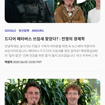
GOOGLE
방산업체
ANDURIL
드디어 메타버스 쓰임새 찾았다? : 전쟁의 경제학
안녕하세요, 앞서가는 더밀크 구독자 여러분을 위한 AI 뉴스레터 박원익의
AI인사이트입니다. 메타버스가 드디어 쓰임새를 찾은 걸까요? 확장현실(XR)
의 ‘킬러 앱’은 ‘진짜 전장을 위한 앱’이 될지 모르겠습니다. 마크 저커버그 메타
CEO가 리얼리티랩스(Reality Labs)에서 발생한 약 81조원 규모의 누적
박원익
2025.06.05 13:05 PDT
손실을 군사용 계약으로 만회하려 하고 있습니다. 실리콘밸리의 오랜
금기였던 ‘군사 기술 개발’에 메타가 발을 들이면서 기술 기업의 정체성과
철학에 근본적인 질문이 제기되고 있는 것입니다. 지난달 29일 메타가 발표한
방산 스타트업 안두릴(Anduril)과의 전략적 파트너십은 현지에서 큰
화제가 됐습니다. 양사는 전투 병사에게 강화된 지각 능력과 자율 무기 시스템
제어 기능을 제공하는 XR 헬멧인 ‘이글 아이(Eagle Eye)’를 공동 설계·
제조하고 있으며 시제품을 연내 미 국방부에 납품할 예정이라고
밝혔습니다. 이 협력은 미래가 암울해 보였던 메타버스의 희망이 될지도
모릅니다. 메타의 XR 사업부인 리얼리티랩스는 2020년 이후 600억 달러(약