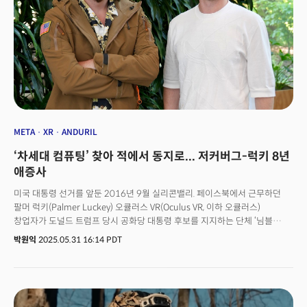
81조 원) 이상 손실을 기록해 왔는데 게임, 피트니스 등으로는 이를 만회할
확실한 비즈니스 모델을 찾기 어려웠습니다. 그러나 군사용 XR 기기는 상황이
다릅니다. 정부 예산은 민간보다 크고 안정적이며 국방 수요는 장기적으로
유지됩니다. 전쟁이 희망이 된 아이러니한 상황입니다. 기술 혁신의 흐름이
국방 분야로 다시 돌아가고 있습니다. 실리콘밸리는 본래 군사용 반도체 칩
개발을 위해 조성된 지역입니다. 이후 개인용 컴퓨터, 인터넷, GPS 등 소비자
기술로 확장됐죠. 2020년대 들어 AI, 드론 기술의 급격한 발전과 전쟁 양상의
변화로 실리콘밸리 기술이 다시 군사 핵심 요소로 쓰이게 된 것입니다. 대표적
예가 ‘팔란티어(Palantir)’입니다.
META
XR
ANDURIL
‘차세대 컴퓨팅’ 찾아 적에서 동지로... 저커버그-럭키 8년
애증사
미국 대통령 선거를 앞둔 2016년 9월 실리콘밸리. 페이스북에서 근무하던
팔머 럭키(Palmer Luckey) 오큘러스 VR(Oculus VR, 이하 오큘러스)
창업자가 도널드 트럼프 당시 공화당 대통령 후보를 지지하는 단체 ‘님블
아메리카(Nimble America)’에 1만달러를 기부했다는 뉴스가
박원익
2025.05.31 16:14 PDT
대서특필됐다. 월스트리트저널(WSJ), 비즈니스인사이더, 와이어드,
뉴욕타임스 등 주요 언론이 해당 소식을 비판적으로 보도했고, 테크크런치는
‘오큘러스 창업자 정치 성향의 추악한 현실’이라는 제목으로 그를 맹렬히
질타했다. 님블 아메리카는 단순 트럼프 지지를 넘어 상대 후보 힐러리
클린턴을 자극적으로 조롱·비방하는 광고를 게재하던 극우 성향 단체였기