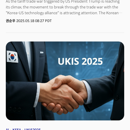
As the tariff trade war triggered by US President Trump is reaching
its climax, the movement to break through the trade war with the
"Korea-US technology alliance" is attracting attention. The Korean
Science and Technology Association (KSEA, Chairman Oh Tae-hwan)
권순우
2025.05.18 08:27 PDT
announced that it will hold the US-Korea Industry Showcase (UKIS)
2025 in Atlanta, Georgia, U.S., on August 5~6.UKIS, which will be
introduced for the first time this year, is an industry platform to
create practical business results in connection with the 'UKC 2025
(US-Korea Conference)' centered on academic exchange. The event,
which aims to be a bridge between Korea-US innovative
technologies beyond a simple exhibition, will be held as a
comprehensive industry expo that combines technology exhibitions,
business meetings, corporate pitching, networking, investment
forums, and showcases. Korean scientists in the United States can
now actively support Korean innovative technology companies to
enter and invest in the United States. More than 30 Korean small and
medium-sized companies, startups, and local governments are
expected to participate and establish a bridgehead to enter the US
market.In particular, Atlanta, the venue of the event, is a strategically
important location where major Korean technology companies such
as Hyundai Motor Group, SK On, and Hanwha Q CELLS have made
large-scale investments in North America. It is easily accessible from
logistics, manufacturing, energy, and high-tech industries, and is
AI
KSEA
UKIS2025