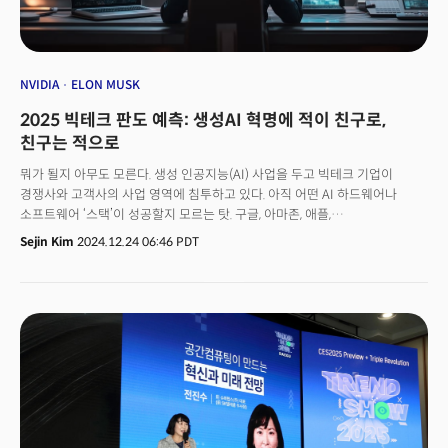
한국 기업의 진출과 성장에 최적화된 조건을 두루 갖춘 지역으로 주목받고
있다.
NVIDIA
ELON MUSK
2025 빅테크 판도 예측: 생성AI 혁명에 적이 친구로,
친구는 적으로
뭐가 될지 아무도 모른다. 생성 인공지능(AI) 사업을 두고 빅테크 기업이
경쟁사와 고객사의 사업 영역에 침투하고 있다. 아직 어떤 AI 하드웨어나
소프트웨어 ‘스택’이 성공할지 모르는 탓. 구글, 아마존, 애플,
마이크로소프트가 지난 15년 동안 지금의 빅테크가 되기까지 클라우드,
Sejin Kim
2024.12.24 06:46 PDT
모바일 기기 등을 두고 경쟁한 흐름과 유사하다는 평가다. 빅테크 기업은
생성AI를 두고 성장하는 스택에서 점유율을 높이거나 휴머노이드 로봇과 같은
새로운 산업을 창출하려고 시도하고 있다. AI 칩을 거의 독점한 엔비디아에
대한 의존도를 낮추고 칩 구매 비용을 낮추기 위한 시도도 계속된다. 2025년,
판이 갈리는 주목할 만한 흐름을 정리했다.