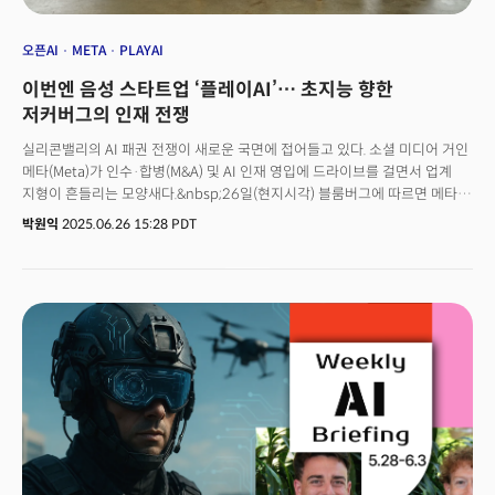
오픈AI
META
PLAYAI
이번엔 음성 스타트업 ‘플레이AI’… 초지능 향한
저커버그의 인재 전쟁
실리콘밸리의 AI 패권 전쟁이 새로운 국면에 접어들고 있다. 소셜 미디어 거인
메타(Meta)가 인수·합병(M&A) 및 AI 인재 영입에 드라이브를 걸면서 업계
지형이 흔들리는 모양새다.&nbsp;26일(현지시각) 블룸버그에 따르면 메타는
인간의 목소리를 정교하게 복제하고 생성하는 기술을 보유한 AI 스타트업
박원익
2025.06.26 15:28 PDT
‘플레이AI(PlayAI)’와 인수 협상을 진행 중이다.&nbsp;143억달러(약
19조4300억원)를 투자, 창업자인 알렉산더 왕과 일부 핵심 인력을 영입한
스케일AI(Scale AI) 사례처럼 플레이AI의 기술과 핵심 인력을 메타로
흡수하는 ‘애퀴-하이어링(Acqui-hiring)’ 형태가 될 것이란 관측이 나온다.
거래와 관련한 구체적 정보는 아직 확인되지 않았으며 막바지 조율 단계에
있는 것으로 알려졌다.이번 인수 논의는 마크 저커버그 메타 CEO가 직접
지휘하는 거대한 전략의 일부로 해석된다. 최근 몇 년간 오픈AI와 구글 등
경쟁사에 비해 AI 분야에서 뒤처졌다는 평가를 받아온 메타가 인재 확보를
통한 기술 격차 해소라는 목표를 수립, 전방위적인 공세를 펼치고 있는 것이다.
특히 ‘초지능(Superintelligence)’, 즉 인간의 지능을 모든 면에서 뛰어넘는
범용인공지능(AGI) 개발 경쟁에서 우위를 점하기 위한 행보라는 분석이
지배적이다.