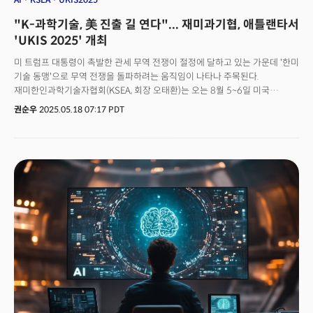
regarded as the economic capital of the southeastern United States,
"K-과학기술, 美 진출 길 연다"... 재미과기협, 애틀랜타서
where the headquarters of Fortune 500 companies such as Coca-
Cola, Delta Air Lines, and Home Depot are located.Against this
'UKIS 2025' 개최
backdrop, Atlanta is rapidly emerging as a global innovation city, and
미 트럼프 대통령이 촉발한 관세 무역 전쟁이 절정에 달하고 있는 가운데 '한미
is attracting attention as a region with excellent conditions for
기술 동맹'으로 무역 전쟁을 돌파하려는 움직임이 나타나 주목된다.
Korean companies to enter and grow, such as a strong Korean
재미한인과학기술자협회(KSEA, 회장 오태환)는 오는 8월 5~6일 미국
community, a business-friendly policy environment, and the
조지아주 애틀랜타에서 '유키스(US-Korea Industry Showcase, UKIS)
presence of various academic institutions.
권순우
2025.05.18 07:17 PDT
2025'를 개최한다고 밝혔다.올해 처음 선보이는 유키스는 학술 교류 중심의
'UKC 2025(US-Korea Conference)'와 연계해 실질적 비즈니스 성과를
창출하기 위한 산업 플랫폼이다. 단순 전시를 넘어 한·미 혁신 기술의 가교
역할을 표방하는 이번 행사는 기술 전시, 비즈니스 미팅, 기업 피칭, 네트워킹,
투자 포럼, 쇼케이스 등이 어우러진 종합 산업 박람회로 진행된다. 미국의 한인
과학자들이 직접 나서 한국의 혁신 기술 기업의 미국 진출과 투자를 적극
지원할 수 있게 된 것. 한국의 중소·중견기업과 스타트업, 지자체 등 30여 개
기관이 참가해 미국 시장 진출의 교두보를 마련할 것으로 기대를 모으고 있다.
특히 행사 개최지인 애틀랜타는 현대자동차그룹, SK온, 한화큐셀 등 주요 한국
기술 기업이 대규모 투자로 북미 거점으로 삼은 전략적 요충지다. 물류와 제조,
에너지, 첨단 산업 분야에서의 접근성이 뛰어나며, 코카콜라, 델타항공, 홈디포
등 포춘 500대 미국 기업 본사가 집결한 미국 남동부의 경제 수도로 평가받고
있다.이러한 배경에서 애틀랜타는 글로벌 혁신 도시로 빠르게 부상하고
있으며, 탄탄한 한인 커뮤니티, 친기업적 정책 환경, 다양한 학술기관의 존재 등