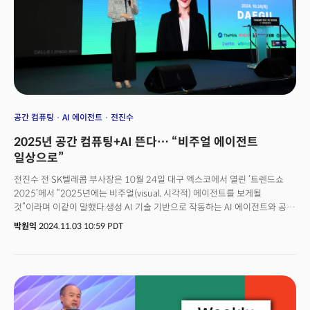
공간 컴퓨팅
AI 에이전트
전진수
2025년 공간 컴퓨팅+AI 뜬다… “비주얼 에이전트
일상으로”
전진수 전 SK텔레콤 부사장은 10월 24일 대구 엑스코에서 열린 ‘트렌드쇼
2025’에서 “2025년에는 비주얼(visual, 시각적) 에이전트를 보게될
것”이라며 이같이 말했다.생성 AI 기술 기반으로 작동하는 AI 에이전트와 공간
컴퓨팅(Spatial Computing) 기술이 융합되며 영화 아이언맨에 등장하는 AI
박원익
2024.11.03 10:59 PDT
비서 ‘자비스’처럼 눈으로 보며 상호작용할 수 있는 똑똑한 AI 비서가 등장할
것이란 관측이다. 전 부사장은 2022년 네이버 자회사 스노우 산하에
‘슈퍼랩스’를 창업, AI 버추얼 휴먼(가상 인간), 네비어판 AI 화가 ‘라스코 AI’를
선보인 경험이 있다. SK텔레콤 재직 시에는 메타버스 서비스 ‘이프렌드’
개발을 진두지휘했고, 그 이전에는 삼성전자 무선사업부에서 12년 동안
모바일 소프트웨어를 개발한 기술 전문가다.