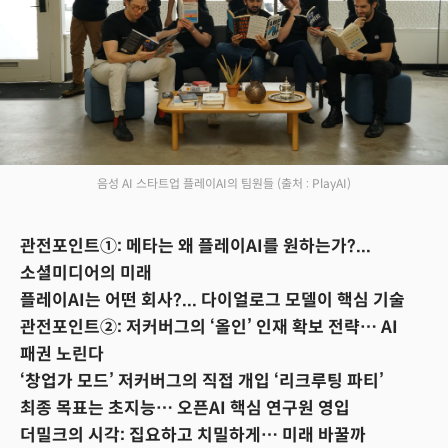
음성 AI 스타트업 플레이AI의 팀원들
(출처 : PlayAI)
관전포인트①: 메타는 왜 플레이AI를 원하는가?...
소셜미디어의 미래
플레이AI는 어떤 회사?... 다이얼로그 모델이 핵심 기술
관전포인트②: 저커버그의 ‘올인’ 인재 확보 전략… AI
패권 노린다
‘창업가 모드’ 저커버그의 직접 개입 ‘리크루팅 파티’
최종 목표는 초지능… 오픈AI 핵심 연구원 영입
더밀크의 시각: 집요하고 치밀하게… 미래 바꿀까