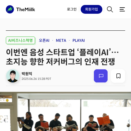
로그인
회원
가입
AI비즈니스혁명
오픈AI
META
PLAYAI
이번엔 음성 스타트업 ‘플레이AI’…
초지능 향한 저커버그의 인재 전쟁
박원익
2025.06.26 15:28 PDT