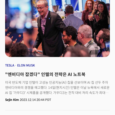
취급받고 있죠. 스타트업 업계에서는 이제 하나의 큰 사이클(주기)이 지났다는
평가가 나옵니다. 피치북이 벤처캐피털(VC)의 거래 조건, 속성, 자금조달 및
거래 흐름 데이터를 조합해 스타트업 거래 역학을 분석한 'VC 딜메이킹 지표'
데이터에 따르면 몇 년 전만해도 스타트업에 친화적이었던 투자환경이
2022년부터 반전됐습니다. 2023년은 투자 환경이 완전히 투자자
친화적으로 돌아선 해였죠. 상황이 바뀌기 전 유동성 확장 사이클 동안 테크
업계에는 어떤 일이 있었을까요? 더밀크는 2023년 연말을 맞아 지난 10년
동안 테크 업계에 있었던 '신의 한 수'와 악수(惡手) 거래, 위기를 극복하고
재기한 사례를 살펴봤습니다. 특히 지난 10년간 가장 수익률이 좋았던
'황금티켓' 주인공은 누구였을까요? 👉 10년의 끝과 시작, 뭐가 바뀔까?
TESLA
ELON MUSK
"엔비디아 잡겠다" 인텔의 전략은 AI 노트북
미국 반도체 기업 인텔이 고성능 인공지능(AI) 칩을 선보이며 AI 칩 선두 주자
엔비디아와의 경쟁을 예고했다. 14일(현지시간) 인텔은 이날 뉴욕에서 새로운
AI 칩 '가우디3' 시제품을 공개했다. 가우디3는 전작 대비 처리 속도가 최대
4배 빠르고 고대역폭 메모리(HBM) 탑재 용량이 1.5배 커져 대규모언어모델
Sejin Kim
2023.12.14 20:44 PDT
(LLM) 처리 성능을 높였다고 인텔은 설명했다.첨단 AI 전용 칩은 챗GPT 등
생성형 AI 제품의 기반이 되는 대규모언어모델(LLM) 훈련에 필수적인 재료다.
이 시장은 그간 엔비디아가 80%이상을 점유하고 있었다. 인텔은 AI 칩