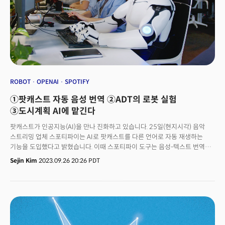
ROBOT
OPENAI
SPOTIFY
①팟캐스트 자동 음성 번역 ②ADT의 로봇 실험
③도시계획 AI에 맡긴다
팟캐스트가 인공지능(AI)을 만나 진화하고 있습니다. 25일(현지시각) 음악
스트리밍 업체 스포티파이는 AI로 팟캐스트를 다른 언어로 자동 재생하는
기능을 도입했다고 밝혔습니다. 이때 스포티파이 도구는 음성-텍스트 번역을
넘어서 팟캐스터 목소리를 다른 언어로 합성한 버전으로 송출한다는 점에서
Sejin Kim
2023.09.26 20:26 PDT
기존 번역기와 차이가 있죠.번역은 오픈AI의 음성 전사 도구인 위스퍼
(Whisper)를 이용해 이뤄집니다. 이 도구는 영어 음성을 전사(받아쓰기,
transcribe)해 다른 언어로 번역하죠. 회사는 닥스 셰퍼드, 모니카 패드먼,
렉스 프리드먼, 빌 시몬스, 스티븐 바틀렛 등 소수의 팟캐스터와 제휴, 이들의
영어 에피소드를 스페인어로 번역해 송출할 예정입니다.향후 수 주 안에는
프랑스어, 독일어 번역 기능을 출시할 예정입니다. 지아드 술탄(Ziad Sultan)