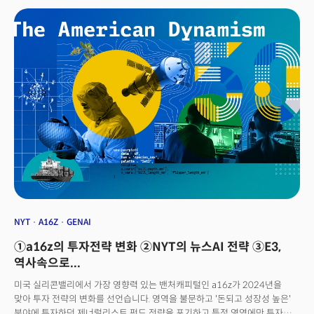
후발주자로 2019년 이스라엘 AI 칩 전문 하바나랩스를 인수하면서 가우디
시리즈를 개발해왔다. 가우디 3는 내년에 출시될 예정이다. AI 칩 시장의
선두주자 엔비디아의 그래픽처리장치(GPU)인 H100,
어드밴스트마이크로디바이시스(AMD)의 출시 예정작인 MI300X와 치열한
경쟁이 예상된다. 컴퓨터용 중앙처리장치(CPU) 시장의 1위 업체인 인텔은 PC
시장 침체로 큰 타격을 입었다. 인텔은 오랜 경쟁사인 AMD에게 PC와 서버
분야에서 시장 점유율을 빼았겼다. 일부 고객사는 자체 칩 설계에 나서고 있다.
엔비디아도 ARM 기술을 바탕으로 자체 CPU 설계를 시작한 것으로 전해진다.
👉 AI 노트북 칩이 미래 먹거리...코어울트라∙제온도 선 봬이에 인텔이 주목한
건 AI 노트북(랩탑)이다. 인텔은 이날 윈도 노트북과 PC용 칩인 '코어
울트라'(Core Ultra)와 새로운 '5세대 제온'(Xeon) 서버 칩도 공개했다. 두
가지 칩 모두 AI 프로그램을 더 빠르게 실행하는 데 사용되는 신경망처리장치
(NPU)가 탑재됐다. 동영상 편집 프로그램 아도비 프리미어의 경우 작업
속도가 40% 향상했다는 설명이다. 코어 울트라는 7나노미터 공정
프로세스로 만들어졌다. 코어 울트라는 내달 2일에 공식 출시될 삼성전자의
첫 AI 노트북인 갤럭시북4 시리즈에 탑재됐다. 5세대 제온은 서버용
NYT
A16Z
GENAI
중앙처리장치(CPU)다. 제온은 클라우드와 같은 대규모 서버에 장착돼
①a16z의 투자전략 변화 ②NYT의 뉴스AI 전략 ③E3,
엔비디아의 GPU와 함께 생성형 AI를 구동하는 데 사용된다. 가격은 공개하지
않았다.팻 겔싱어 인텔 최고경영자(CEO)는 "2023년 쇼의 주인공인 생성형
역사속으로...
AI를 둘러싼 기대감을 지켜봤다"며 "내년의 쇼 주인공은 AI PC가 될 것으로
미국 실리콘밸리에서 가장 영향력 있는 밴처캐피털인 a16z가 2024년을
생각한다"고 말했다. 그는 "AI 모델을 만드는 사람은 일부에 불과하고 모델을
맞아 투자 전략의 변화를 선언습니다. 영역을 불문하고 '돈되고 성장성 높은'
사용하는 사람들은 굉장히 많다"며 데이터센터의 높은 비용 때문에 앞으로는
분야에 투자하던 제너럴리스트 펀드 전략을 포기하고 특정 영역에만 투자하는