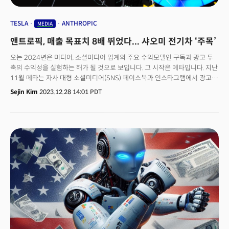
TESLA
ANTHROPIC
MEDIA
앤트로픽, 매출 목표치 8배 뛰었다... 샤오미 전기차 ‘주목’
오는 2024년은 미디어, 소셜미디어 업계의 주요 수익모델인 구독과 광고 두
축의 수익성을 실험하는 해가 될 것으로 보입니다. 그 시작은 메타입니다. 지난
11월 메타는 자사 대형 소셜미디어(SNS) 페이스북과 인스타그램에서 광고
없는 유로 구독 서비스를 시작했습니다. 대상 지역은 유럽연합(EU) 및
Sejin Kim
2023.12.28 14:01 PDT
유럽경제지역(EEA) 국가로, 사용자들은 광고 활용에 동의하고 SNS를 무료로
이용하거나 월 구독료를 내고 광고 없이 이용할 수 있게 됩니다.구독료는 PC
버전의 경우 월 9.99유로, 모바일 버전은 애플과 구글 앱스토어 수수료를
포함해 12.99유로입니다. 2024년 3월1일부터는 추가 연결된 계정에 대해
PC에서는 월 6유로, 모바일에선 월 8유로를 청구할 방침이죠. 이번 정책은 EU
개인정보보호규정(GDPR)을 준수하기 위해 마련됐습니다.이때 주목해야 할
수치는 사용자당평균수익(ARPU)입니다. 가장 최근 분기 유럽에서 월
6.35달러를 기록했습니다. 가입자 수가 늘면 ARPU가 높아질 수 있지만,
광고에 더 큰 금액을 지출할 여력이 있는 사용자가 가입할 경우 전체 매출은
떨어질 가능성이 있죠. 블룸버그는 이번 구독 모델이 광고보다 더 나은
비즈니스가 될 수 있는지에 대한 실험이라고 정의했습니다. 👉 X∙오픈AI∙
넷플릭스에게도 어려운 구독경기가 둔화할 때 기업이 가장 먼저 삭감하는
예산은 마케팅이라는 말이 자주 반복됩니다. 하지만 2023년 메타와 알파벳은