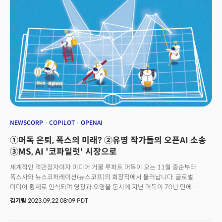
스포티파이 개인화 부문 부사장은 성명에서 “음성 번역은 창작자의 목소리를
일치시킴으로써 전 세계 청취자들에게 그 어느 때보다 더 진정한 방식으로
새로운 팟캐스터를 발견하고 영감을 줄 수 있는 힘을 제공한다”고 말했습니다.
👉 오픈AI LLM 기반 알렉사 만든다오픈AI는 앞으로도 음성 복제 부분에
관여할 가능성이 높습니다. 이를 보여주듯 같은 날 회사는 자사 챗봇에 시각,
청각, 음성 기능을 추가한다고 밝혔습니다. 기존에 업데이트가 챗봇이 답변할
수 있는 질문 혹은 접근할 수 있는 정보 등 기본모델에 관한 것이었다면, 이번
업데이트는 챗GPT의 사용방식을 바꾸는 대대적인 변화죠.오픈AI는 향후
2주안에 챗GPT 유료 구독자를 대상으로 음성 혹은 사진 업로드 만으로
AI봇에게 메시지를 보낼 수 있는 버전을 출시할 계획입니다. 음성 기능은
알렉사나 구글어시스턴트와 유사합니다. 버튼을 탭하고 질문하면 챗GPT가
이를 텍스트로 변환, 대형언어모델에 제공하고 답변을 음성으로 다시
전달하죠. 이에 기존 알렉사 등 가상비서도 LLM을 기반으로 재구축될
NEWSCORP
COPILOT
OPENAI
가능성이 나옵니다. 이미지 검색은 구글 렌즈와 유사합니다. 사진을 찍으면
①머독 은퇴, 폭스의 미래? ②유명 작가들의 오픈AI 소송
챗GPT가 질문하는 내용을 파악하고 그에 따라 응답하죠. 또 앱의 그리기
도구를 사용해 쿼리를 명확하게 하거나 이미지와 함께 질문을 말하거나
③MS, AI '코파일럿' 시장으로
입력할 수 있습니다. 다만 오픈AI는 블로그에서 “음성 기능은 악의적인
세계적인 억만장자이자 미디어 거물 루퍼트 머독이 오는 11월 중순부터
행위자가 공인을 사칭하거나 사기를 저지를 가능성이 있다”면서 기능을
폭스사와 뉴스코퍼레이션(뉴스코프)의 회장직에서 물러납니다. 글로벌
제한적으로 제공한다고 밝혔습니다.
미디어 황제로 인식되며 영광과 오명을 동시에 지닌 머독이 70년 만에
퇴임하게 되는 것입니다. 폭스 미디어 그룹은 그의 장남 라클란 머독(Lachlan
김기림
2023.09.22 08:09 PDT
Murdoch)이 뒤를 이어 회장직을 맡게 됩니다. 악시오스에 따르면 머독은
직원들에게 보낸 메모에서 "평생 매일 뉴스와 아이디어에 몰두해 왔으며,