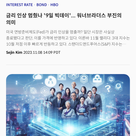
INTEREST RATE
BOND
HBO
금리 인상 멈췄나 '9일 빅데이'... 워너브라더스 부진의
의미
미국 연방준비제도(Fed)가 금리 인상을 멈출까? 일단 시장은 사실상
종료됐다고 판단, 이를 가격에 반영하고 있다. 이른바 11월 랠리다. 3대 지수는
10월 저점 이후 빠르게 반등하고 있다. 스탠더드앤드푸어스(S&P) 지수는
전날까지 7거래일 연속, 나스닥지수는 8거래일 연속 올랐다. 이렇게 오랜기간
Sejin Kim
2023.11.08 14:09 PDT
연속 상승세를 보인 건 2021년 12월 이후 2년 만이다.
다우존스30산업평균지수도 7거래일 연속 올랐다.이번 상승세는 3분기 기업
실적발표 시즌이 끝나가면서 이뤄졌다. 현재 지수에 포함된 기업 중 약 88%가
실적을 발표했다. 이중 88% 이상 기업이 수익추정치를 상회했다. 하지만 수요
둔화로 매출 예상치를 상회하는 기업은 62%에 불과했다.켄 마허니
마허니자산운용 CEO는 CNBC에 “대형 기술주들은 실적을 다 발표했고
모두가 어느 시점에 있는지 대략 알고 있다”면서 “라지캡 기술주 실적과 연준
조치와 결합해 주식 시장이 상승하고 있고 2024년까지 이어질 수 있다”고
전망했다. S&P500지수 내에서는 유틸리티, 에너지, 통신, 임의소비재
관련주가 하락하고, 부동산, 산업, 기술, 자재 관련주가 오르고 있다. 8일
오후2시 기준 로블록스의 주가는 예상보다 강한 분기 실적을 발표하면서
17% 이상 올랐다. 리비안의 주가는 연간 생산 예상치를 상향하고, 손실
규모가 예상보다 작았다는 소식에도 2% 이상 하락했다.
워너브라더스디스커버리의 주가도 매출이 예상치를 밑돌았다는 소식에 15%