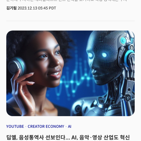
AI가 PC를 비롯한 다른 기기에서 처리되는 경우가 많아질 것으로 예상했다.
'섹터 펀드' 시대를 열겠다는 것입니다. 디인포메이션에 따르면 a16z는 최근
김기림
2023.12.13 05:45 PDT
라스베이거스에서 열린 출자자(LP) 이벤트에서 새로운 투자 전략을
발표했습니다. 이날 a16z는 최소 3개의 산업별 펀드를 위한 자금 조달을
계획하고 밝혔습니다. ①인공 지능(AI)을 포함한 클라우드 애플리케이션,
서비스를 구동하는 소프트웨어인 인프라 스타트업 전용 펀드와 ② '아메리칸
다이나미즘(American dynamism)', 즉 미국의 국익을 지원하는 기업에
초점을 맞춘 펀드가 포함됐습니다. 특히 a16z가 역점을 두고 론칭한
'아메리칸 다이나미즘 펀드'는 미국 벤처캐피탈이 항공우주, 방위 및 기타 미국
국익과 관련된 분야의 스타트업을 지원해야 한다는 이념에 기반한
펀드입니다. 이 새로운 펀드는 제너럴 파트너 마틴 카사도(Martin Casado)가
주도할 것으로 예상됩니다. 클라우드 컴퓨팅 스타트업 니시라(Nicira)의
창업자인 카사도는 a16z의 창업자 마크 안드레센(Marc Andreessen)과 벤
호로위츠(Ben Horowitz)의 측근으로 부상했는데요. 최근에는 회사의 AI
정책을 추진하는 핵심 리더가 됐습니다. 그의 팀은 최근 대규모 언어 모델
개발업체인 미스트랄(Mistral)과 데이터 팀이 머신러닝을 사용해 이미지 및
비디오 데이터를 분석하는 데 도움을 주는 코엑티브 AI(Coactive AI)와의
거래를 주도한 바 있습니다. 👉a16z의 섹터 펀드, LP를 자극한다a16z는
전통적인 VC 투자 방식을 넘어 새로운 시도를 하고 있습니다. 섹터 펀드에
중점을 두고 특히 '아메리칸 다이나미즘' 이라는 테크 액티비스트형 투자를
기획하고 있는 것입니다. 이미 a16z는 암호화폐 및 생명공학 펀드를 운영하고
YOUTUBE
CREATOR ECONOMY
AI
있는데요. 핀테크, 소비자, 엔터프라이즈, 방위 산업체에 더 적극적으로
딥엘, 음성통역사 선보인다... AI, 음악·영상 산업도 혁신
투자하려는 것입니다. 30억 달러(약 3조 9546억 원) 이상의 신규 자본을