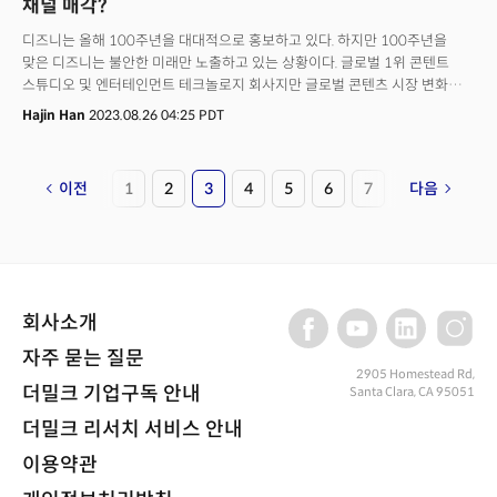
채널 매각?
디즈니는 올해 100주년을 대대적으로 홍보하고 있다. 하지만 100주년을
맞은 디즈니는 불안한 미래만 노출하고 있는 상황이다. 글로벌 1위 콘텐트
스튜디오 및 엔터테인먼트 테크놀로지 회사지만 글로벌 콘텐츠 시장 변화에
대한 적응력에 한계를 보이면서 고전하고 있는 것. 100억 달러를 손실을
Hajin Han
2023.08.26 04:25 PDT
안겨준 스트리밍 서비스, TV비즈니스의 침체 등이 디즈니를 괴롭히고 있다.
아울러 픽사, 디즈니, 스타워즈 등 IP의 힘도 예전만 못하고 테마파크
디즈니랜드의 회복 속도도 더디다. 디즈니의 불확실한 미래는 주가가
이전
1
2
3
4
5
6
7
다음
말해준다. 디즈니 주가는 전성기의 3분의 1수준에 머물고 있다. 2022년 주당
115.94달러였던 디즈니의 주가는 2023년 8월 21일 85.77달러까지
떨어졌다. 미국 전문가들 사이에서 애플로의 매각설이 다시 나오고 있다. 물론
두 회사 사이 거래는 아직까지는 현실이라기보다 판타지에 가깝다. 하지만
매각설이 계속 떠오르는 이유는 디즈니의 비즈니스 모델에 대한 불안감
때문이다.
회사소개
자주 묻는 질문
2905 Homestead Rd,
더밀크 기업구독 안내
Santa Clara, CA 95051
더밀크 리서치 서비스 안내
이용약관