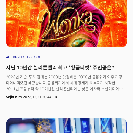
AI
BIGTECH
COIN
지난 10년간 실리콘밸리 최고 '황금티켓' 주인공은?
2023년 기술·투자 업계는 2000년 닷컴버블, 2008년 금융위기 이후 가장
다이내믹했던 해였습니다. 금융위기에서 세계 경제가 회복되기 시작한
2011년 즈음부터 약 10여년간 실리콘밸리에는 낮은 이자와 소셜미디어
(SNS), 모바일 앱의 성공으로 돈이 흘러들어왔습니다. 스타트업에 투자하는
Sejin Kim
2023.12.21 20:44 PDT
벤처캐피털(VC) 투자가 급증했죠. 2012년부터 2022년까지 미국 스타트업에
대한 투자금은 8배 증가해 3440억달러에 이를 정도였습니다. 하지만 미국
연방준비제도(Fed)의 긴축 정책에 실리콘밸리은행(SVB)을 비롯한
지역은행들의 유동성 위기가 불거졌습니다. 급격히 위축된 유동성은 기술
업계에 '멸종 수준'이라고 불릴 정도로 직격타를 가했습니다. 2022년 말 바짝
마른 시장에 챗GPT가 촉발한 생성AI 열풍만이 한줄기 빛이 돼 게임 체인저로