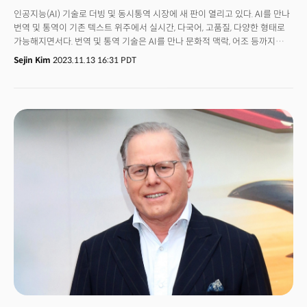
조달하려합니다. 이는 벤처 투자의 '혹한기'를 지켜보는 기존 투자자들을
인공지능(AI) 기술로 더빙 및 동시통역 시장에 새 판이 열리고 있다. AI를 만나
자극할 것으로 보입니다. 운용 자산이 총 530억 달러(약 69조 8911억 원)에
번역 및 통역이 기존 텍스트 위주에서 실시간, 다국어, 고품질, 다양한 형태로
달하는 a16z는 '혹한기'에 더 사업을 확장하고 있습니다. 2020년 이후 220억
가능해지면서다. 번역 및 통역 기술은 AI를 만나 문화적 맥락, 어조 등까지
달러(약 26조 3640억 원) 이상의 자금을 조달했으며 2022년에는 500명이
파악하는 수준에 이르렀다. 여기에 더해 언어가 실시간으로 번역, 음악과
Sejin Kim
2023.11.13 16:31 PDT
넘는 인력을 고용한 바 있습니다. AI 스타트업 전용 펀드와 아메리칸
동기화되는 등 형태도 다양해지는 추세다.이에 인간을 고용해야 했던 기존
다이나미즘 펀드 조성이 완료되면 해당 분야에 대한 관심이 더욱 높아질
더빙 시장의 판도가 AI와 인간을 결합한 제작 과정으로 변할 조짐을 보인다.
것이며, 이는 업계 전반에 걸쳐 큰 반향을 일으킬 것으로 보입니다.
이미 일부 음반사, 유튜버, 엔터테인먼트사부터, 구글, 유튜브 등 플랫폼,
스타트업까지 시장에 뛰어들었다.