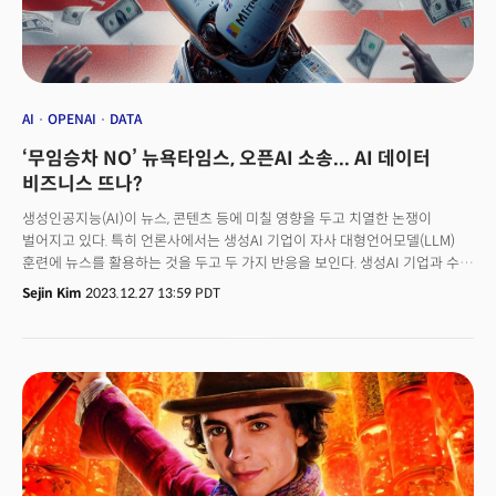
강력한 성장세를 보여주며 광고가 여전히 유효하다는 점을 보여줬습니다.
반면 구독은 쉽지 않습니다. 일론 머스크 테슬라 창업자가 인수한 후
구독모델에 집중한 X(전 트위터)의 성적은 신통치 않습니다. 블룸버그에
따르면 X의 구독모델 수입이 올해 약 34억달러 규모로 예상되죠. 이전
경영진은 2023년 말까지 75억 달러를 목표로 삼은 바 있습니다. 광고 수익은
올해 25억달러 규모로 추정됩니다. 2021년 광고수익 45억달러보다 크게
AI
OPENAI
DATA
감소했죠. 현재 가장 주목받는 기술 기업인 오픈AI마저도 구독 모델과
‘무임승차 NO’ 뉴욕타임스, 오픈AI 소송... AI 데이터
씨름하고 있습니다. 오픈AI의 주요 대소비자(B2C) 사업인 챗GPT플러스는 월
24달러 유료구독모델이지만, 여전히 마이크로소프트의 서버, 클라우드 등
비즈니스 뜨나?
인프라를 사용하고 자금을 지원 받는 상황입니다. 구독모델로 몸집을 키운
생성인공지능(AI)이 뉴스, 콘텐츠 등에 미칠 영향을 두고 치열한 논쟁이
넷플릭스도 성장을 위해 광고 분야로 진출했죠. 현재 기업 입장에선
벌어지고 있다. 특히 언론사에서는 생성AI 기업이 자사 대형언어모델(LLM)
구독료보다 광고 가격을 인상하는 게 더 쉬워보입니다. 이마케터(eMarketer)
훈련에 뉴스를 활용하는 것을 두고 두 가지 반응을 보인다. 생성AI 기업과 수익
추정 데이터에 따르면 아마존, 애플, 마이크로소프트는 올해 총 690억 달러의
배분을 놓고 대립하거나, 라이선스 계약을 받고 협업하는 방식이다. 이때 눈에
광고 수익을 창출할 것으로 예상됩니다. 이들의 전체 비즈니스에서 작은
Sejin Kim
2023.12.27 13:59 PDT
띄는 부분은 생성AI가 뉴스에 미칠 영향이 크다는 인식은 이미 전제, 움직이고
부분이지만, 여전히 X, 스냅(Snap), 핀터레스트(Pinterest) 등 다른 SNS
있다는 점이다. 더 이상 생성AI가 뉴스에 미칠 영향을 논의하기보다는
매출보다 훨씬 큽니다.
생성AI기업과 어떻게 수익을 배분할지에 대한 논의로 나아갔다.