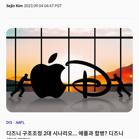
사람들은 소셜미디어를 적극적으로 '갈아타고' 있다. 옮겨간 곳은 비공개그룹,
Sejin Kim
2023.09.04 04:47 PDT
메신저 등 작은 커뮤니티다. 특히 Z세대, 알파세대 등을 중심으로 자신의
취향과 비슷한 폐쇄적인 커뮤니티를 선호하는 현상이 뚜렷해지면서 SNS
산업의 판도가 바뀌고 있다. 디스코드 등 작은 커뮤니티를 지향하는 앱은
성장하는 반면, 대중을 상대로 홍보하던 브랜드, 기존 소셜 인플루언서들은
타격을 입고 있다. 이 같은 트렌드를 '소셜미디어'의 대명사가 된 인스타그램의
아담 모세리 CEO가 밝혔다. 그가 보는 바뀐 소셜 문법은 무엇일까?
DIS
AAPL
디즈니 구조조정 2대 시나리오... 애플과 합병? 디즈니