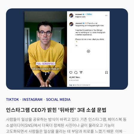
앞으로도 변하지 않을 것"이라며 "하지만 두 회사의 단독 회장이 될 만한
열정적이고 원칙적인 리더십이 라클란에 있다는 것을 알고 있기에 다른
역할을 맡을 때가 되었다."고 밝혔습니다. 앞으로도 머독은 명예회장으로서
회사 운영에 참여할 것으로 보입니다. 👉11월 장남 라클란 머독이 회사 승계,
머독은 명예회장으로 머독은 현대에 가장 영향력 있는 미디어 관련 인물 중 한
명입니다.호주와 영국 그리고 미국에서 '언론 재벌'이 돼 정치와 경제 그리고
스포츠에도 막강한 영향력을 행사했습니다. 머독은 호주에서 태어났으며,
아버지에게 작은 지역 신문사를 물려받으며 언론계 경영에 발을
들여놓았습니다. 이후 호주 최초의 전국 일간지를 창립하고 영국과 미국에
진출하며 글로벌 미디어 제국의 초석을 다졌습니다. 머독 왕국의 모회사
뉴스코프는 WSJ을 발행하는 다우존스와 미국 대형 출판사 하퍼콜린스, 영국
더 타임스, 호주 방송 등을 소유하고 있습니다. 뉴스코프는 지난 2013년
뉴스와 출판을 담당하는 현재의 뉴스코프와 영화, TV 사업을 담당하는 21세기
폭스로 분할해했습니다. 지난 2019년 디즈니와 합병에서 21세기 폭스를
넘기고 뉴스와 스포츠 부문인 폭스 뉴스와 폭스 스포츠를 유지하며 지금의
폭스 코퍼레이션이라는 독립 회사로 재탄생했습니다. 넷플릭스에 이어
디즈니, 애플, 아마존 등이 뛰어들어 스트리밍이 대세가 된 미디어 산업에서
TIKTOK
INSTAGRAM
SOCIAL MEDIA
폭스 미디어 그룹은 과감히 스트리밍을 포기하고 뉴스, 스포츠 등 라이브
인스타그램 CEO가 밝힌 '뒤바뀐' 3대 소셜 문법
이벤트에 집중하는 전략을 취하고 있습니다. 루퍼트 머독 가문은 미국판 '막장
드라마'로 유명합니다. 머독은 4차례 결혼했으며 3명의 아내와 딸 넷, 아들
사람들이 일상을 공유하는 방식이 바뀌고 있다. 기존 인스타그램, 페이스북 등
둘을 뒀습니다. 자녀끼리 경영권을 둘러싼 치열한 경쟁과 보복은
소셜미디어(SNS)에서 더욱더 정제된 사진이나 글이 올라오고 기능이
미 HBO 드라마 '석세션'(Succession)의 소재가 되기도 했습니다.
고도화되면서 사람들은 일상을 올리는 데 부담과 피로를 느꼈기 때문. 이에