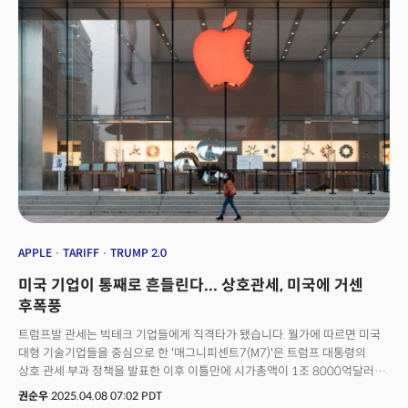
즉각적이고 파괴적이었다. 애플, 메타, 구글 아마존, 마이크로소프트(MS) 등
외국 전문 인력 고용에 크게 의존해온 빅테크 기업은 초비상 사태다. 이들은
한해 최소 1만건, 최소 수천건의 H-1B 비자를 확보하고 해외(주로 인도, 중국
등) 인력을 확보하려 했기 때문이다. 아마존은 조치 발표 직후 전직원들에게
긴급 지침을 내리고 H-1B 소지 직원들에게 “해외 출장을 자제하고 현재
해외에 있는 직원은 21일까지 반드시 미국으로 복귀하라”고 통보했다.
마이크로소프트도 “H-1B 비자 소비자는 미국내 머물라”고 권고하고 비상
대응에 나섰다. 파장이 크자 백악관은 관계자는 20일, “해당 수수료는 오직
신규 비자 신청자에게만 적용되며 기존 비자 소지자나 갱신 신청자에게는
적용되지 않는다"고 말하며 파장을 축소하려 했다. 그러나 수수료가
없어지지는 않기 때문에 대세를 바꿀 수는 없을 것으로 보인다. H-1B 비자는
실리콘밸리와 글로벌 기업들이 외국 전문 인력을 채용하는 핵심 경로였지만
트럼프 대통령은 "미국 근로자 우선주의"를 앞세워 강하게 제약해왔다. 그동안
한국인들은 H-1B 비자를 통해 일할 수 있는 기회를 얻은 인재들이 인도나
APPLE
TARIFF
TRUMP 2.0
중국에 비해선 많지 않았다. 지난 조지아주 구금 사태와 같은 수준의 타격은
미국 기업이 통째로 흔들린다... 상호관세, 미국에 거센
아니다. 그러나 이번 사건은 미국의 향후 방향 뿐 아니라 한국의 정책적 대응에
중요한 시사점을 주기 때문에 중요하게 봐야 한다.
후폭풍
트럼프발 관세는 빅테크 기업들에게 직격타가 됐습니다. 월가에 따르면 미국
대형 기술기업들을 중심으로 한 '매그니피센트7(M7)'은 트럼프 대통령의
상호 관세 부과 정책을 발표한 이후 이틀만에 시가총액이 1조 8000억달러나
증발했습니다. 트럼프 당선을 앞두고 잇따라 우편향으로 돌아선
권순우
2025.04.08 07:02 PDT
실리콘밸리에선 '패닉'이라는 이야기도 나오는데요. 실제 이 기간 중 빅테크