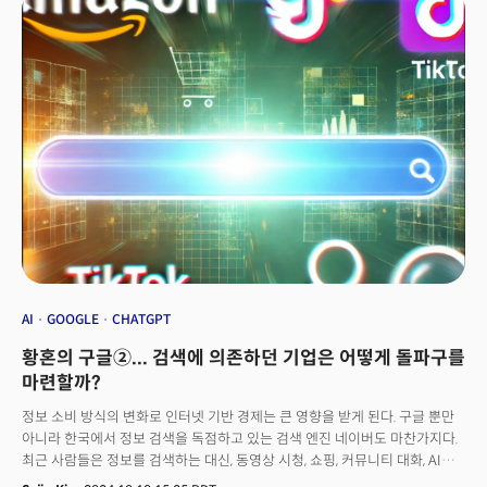
미국 프린스턴대 교수와 제프리 힌튼 캐나다 토론토대 교수가 선정됐습니다.
과학과 기술의 거리는 멀었습니다.&nbsp;과학은 학문이었고, 기술은 이
과학을 상용화하는 비즈니스 세계의 것으로 평가절하됐죠. 컴퓨터 과학자는
노벨상을 거의 받지 못했습니다.&nbsp;월드 와이드 웹 프로토콜이나
소셜미디어(SNS)는 ‘발명’으로 여겨지지 않았고,&nbsp;래리 페이지와
세르게이 브린은 구글이 된 검색 엔진 알고리즘으로 노벨상을 수상하지
못했습니다.그러나 이제 노벨 과학상&nbsp;세 분야 중 두 분야 수상자가
&nbsp;AI 연구자입니다.&nbsp;기술이 과학을 건드린&nbsp;첫번째
사례입니다.&nbsp;지난 10년 동안 사실상 모든 과학을 바꿔 놓은 인공지능
(AI) 기술의 중요성을 과학계가 인정한 거죠.&nbsp;실리콘밸리에서는
생성AI로 계속 ‘발명’이 계속되고 있습니다. 그 시작은&nbsp;또 다시&nbsp;
구글입니다.&nbsp;<더밀크 주요 기사>원조 절대반지, 오우라 '링4' 출격...
삼성 갤럭시링에 맞불두 도시 이야기: LA vs 샌프란시스코“2025년 AI발 퀀텀
점프 온다”... 이 회사들을 주목하라
AI
GOOGLE
CHATGPT
황혼의 구글②... 검색에 의존하던 기업은 어떻게 돌파구를
마련할까?
정보 소비 방식의 변화로 인터넷 기반 경제는 큰 영향을 받게 된다. 구글 뿐만
아니라 한국에서 정보 검색을 독점하고 있는 검색 엔진 네이버도 마찬가지다.
최근 사람들은 정보를 검색하는 대신, 동영상 시청, 쇼핑, 커뮤니티 대화, AI
챗봇을 통한 질문으로 정보를 찾는 경향이 커지고 있다. 이로 인해 구글 검색이