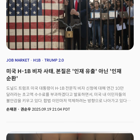
분석이다.👉민주당 압승, 트럼프 추락...'생활비 지옥'앞에 이념은 없었다더
중요한 건 앞으로 그의 정책이 어떻게 전개될 것이냐는 점이다. 맘다니 신임
시장은 당선 직후 인수위원회 공동위원장 명단에 ‘빅테크 저격수’라는
별명으로 전 세계 테크 기업들을 공포에 떨게 했던 리나 칸(Lina Khan) 전
연방거래위원회(FTC) 위원장을 포함, 이미 정책 실행 준비에 돌입했다. FTC는
한국의 공정거래위원회격으로, 기업의 반독점 여부를 조사하는 권력
기관이다. 칸의 임명은 맘다니의 급진적 공약이 단순한 선거용 구호가
아니라는 걸 시장에 알린 첫 번째 ‘경고 사격’으로 해석된다.
JOB MARKET
H1B
TRUMP 2.0
미국 H-1B 비자 사태, 본질은 '인재 유출' 아닌 '인재
순환'
도널드 트럼프 미국 대통령이 H-1B 전문직 비자 신청에 대해 연간 10만
달러라는 초고액 수수료를 부과하겠다고 발표하면서, 미국 내 이민자들의
불안감을 키우고 있다. 합법 이민마저 억제하려는 방향으로 나아가고 있다는
것이다. 도널드 트럼프 대통령은 지난 19일(현지시간) 전문직 단기 취업(H-
손재권
·
권순우
2025.09.19 21:04 PDT
1B) 비자 제도를 대폭 개편하는 내용의 행정명령에 서명, 파장을 일으키고
있다. H-1B 비자 신청 시 10만 달러(약 1억 3000만 원)의 수수료를 내야
한다는 것이 주요 골자다. 현재 H-1B 비자 신청에 드는 비용은 추첨 등록비
215달러와 I-129 양식 제출비 780달러로 총 995달러 정도였다. 하지만 새
정책이 시행되면 수수료가 100배 넘게 폭등하게 된다. 이 정책의 후폭풍은