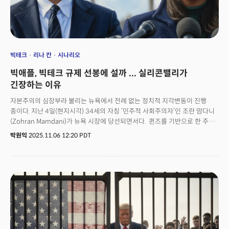
빅테크
리나 칸
시나리오
빅애플, 빅테크 규제 선봉에 설까 ... 실리콘밸리가
긴장하는 이유
자본주의의 심장부라 불리는 뉴욕에서 전례 없는 정치적 지각변동이 진행
중이다. 지난 4일(현지시각) 34세의 자칭 ‘민주적 사회주의자’인 조란 맘다니
(Zohran Mamdani)가 뉴욕 시장에 당선되면서다. 퀸즈를 기반으로 한 주
하원의원 출신의 맘다니는 뉴욕 역사상 100년 만의 최연소 시장이자, 최초의
박원익
2025.11.06 12:20 PDT
무슬림, 최초의 남아시아계 시장이라는 새로운 기록을 쏟아냈다. 맘다니는
당선 수락 연설에서부터 자신이 구시대와의 단절을 상징함을 분명히 했다.
그는 지지자들 앞에서 “역사에서 흔치 않게 다가오는 순간이 있다. 낡은
것에서 새로운 것으로 발을 내딛고, 한 시대가 끝나며 오랫동안 억눌렸던
민족의 영혼이 목소리를 낼 때”라고 말하며, 인도의 초대 총리 자와할랄
네루의 1947년 독립 선언 연설을 인용했다. 뉴욕이 낡은 것에서 새로운
것으로 발을 내디뎠다”는 선포였다.급격한 정치적 전환의 기저에는 고물가로
인한 ‘생활비 부담’이 존재하고 있었다. 생활비 문제 해결에 대한 기대감을
안고 뉴욕 시민들이 선거에 참여, 맘다니 돌풍을 만들어 냈다는 게 전문가들의