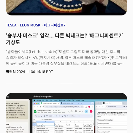
TESLA
ELON MUSK
매그니피센트7
‘승부사 머스크’ 입각... 다른 빅테크는? ‘매그니피센트7’
기상도
“받아들이세요(Let that sink in)”도널드 트럼프 미국 공화당 대선 후보의
승리가 확실시된 6일(현지시각) 새벽, 일론 머스크 테슬라 CEO가 X(옛 트위터)
에 올린 글이다. 미국 대통령 집무실을 배경으로 싱크대(sink, 세면대)를 들고
웃고 있는 본인의 이미지와 함께였다. 머스크의 게시물은 그가 트럼프 2기
박원익
2024.11.06 14:18 PDT
행정부의 정책 참모로서 백악관에서 활동한다는 걸 암시하는 의미로
해석됐다. 이 표현은 “찬찬히 생각해 보라”는 뜻에서 놀라운 주장을 강조하기
위해, 혹은 책임자가 새로운 정책을 발표하며 “(변화를) 받아들이라, 이해해
달라”고 설득하기 위해 사용하기 때문이다. 머스크는 2022년 10월 트위터
인수를 확정하며 세면대를 들고 트위터 본사를 직접 방문한 바 있다. 동사로
사용된 단어 sink를 강조하기 위해 세면대를 가져온 사건은 밈(meme)이
됐고, 실제로 트위터는 회사명 변경, 대량 해고, 서비스 개편과 같은 큰 변화를
겪었다.