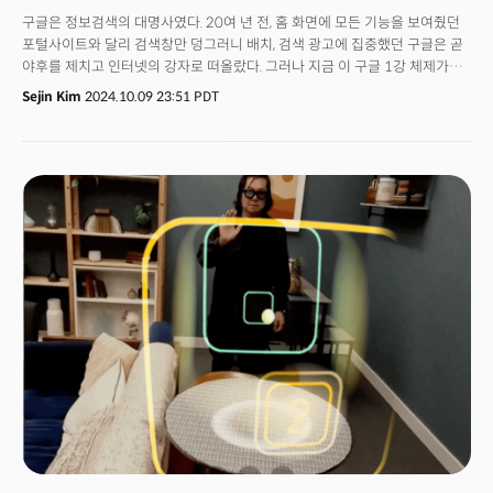
구글은 정보검색의 대명사였다. 20여 년 전, 홈 화면에 모든 기능을 보여줬던
포털사이트와 달리 검색창만 덩그러니 배치, 검색 광고에 집중했던 구글은 곧
야후를 제치고 인터넷의 강자로 떠올랐다. 그러나 지금 이 구글 1강 체제가
흔들리고 있다. 사람들은 더 이상 정보를 ‘찾지(Search) 않는다. 동영상을
Sejin Kim
2024.10.09 23:51 PDT
보며, 쇼핑하며, 커뮤니티에서 대화를 나누며 정보를 ‘발견(Discover)’한다.
필요한 정보가 있을 때는 생성AI 챗봇에 ‘질문’한다. 정보를 소비하는
사용자경험(UX)의 대격변이다. 이는 검색에 집중한 구글에겐 심각한
타격이다.