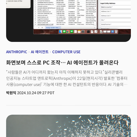
ANTHROPIC
AI 에이전트
COMPUTER USE
화면보며 스스로 PC 조작… AI 에이전트가 몰려온다
“사람들은 AI가 어디까지 왔는지 아직 이해하지 못하고 있다.”실리콘밸리
인공지능 스타트업 앤트로픽(Anthropic)이 22일(현지시각) 발표한 ‘컴퓨터
사용(computer use)’ 기능에 대한 한 AI 컨설턴트의 반응이다. AI 기술의
발전 속도가 너무 빨라 일반 대중은 이런 변화를 미처 인지하지 못하고 있다는
박원익
2024.10.24 09:27 PDT
것이다. 실제로 이날 앤트로픽이 공유한 시연 영상은 기술업계에 적잖은
충격을 던졌다. AI가 키보드 입력, 버튼 클릭, 마우스 커서 이동 등 컴퓨터
조작에 필요한 모든 작업을 스스로 수행한 것이다. 최신 AI 모델인 ‘클로드 3.5
소네트’ 기반으로 작동하는 일종의 ‘AI 에이전트(agent, 대리인)’ 기능이었다.