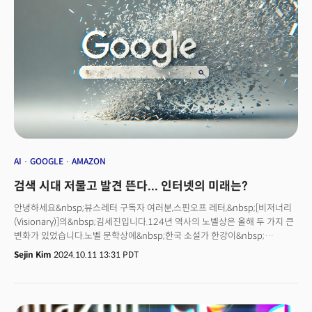
AI
GOOGLE
AMAZON
검색 시대 저물고 발견 뜬다... 인터넷의 미래는?
안녕하세요&nbsp;뷰스레터 구독자 여러분,스핀오프 레터,&nbsp;[비저너리
(Visionary)]의&nbsp;김세진입니다.124년 역사의 노벨상은 올해 두 가지 큰
변화가 있었습니다.노벨 문학상에&nbsp;한국 소설가 한강이&nbsp;
선정했죠.&nbsp;아시아 국가 국적의 작가를 선정한 것은 2012년 중국 작가
Sejin Kim
2024.10.11 13:31 PDT
모옌 이후 12년 만입니다. 여성 작가로서는 역대 18번째죠.&nbsp;노벨
화학상 수상자는&nbsp;민간 기업 구글에서&nbsp;배출됐습니다. 데미스
허사비스 구글 딥마인드 최고경영자(CEO), 존 점퍼 구글 딥마인드 수석연구원
등이 그 주인공이죠. 노벨 물리학상에는&nbsp;AI의 대가로 꼽히는 존 홉필드