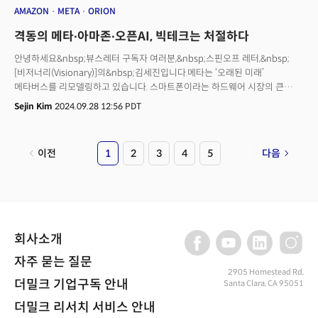
AMAZON
META
ORION
격동의 메타∙아마존∙오픈AI, 빅테크는 처절하다
안녕하세요&nbsp;뷰스레터 구독자 여러분,&nbsp;스핀오프 레터,&nbsp;
[비저너리(Visionary)]의&nbsp;김세진입니다.메타는 ‘오래된 미래’
메타버스를 리모델링하고 있습니다. 스마트폰이라는 하드웨어 시장의 큰
변화에서 페이스북, 인스타그램 등 앱으로 소셜미디어(SNS) 시대를 열었던
Sejin Kim
2024.09.28 12:56 PDT
&nbsp;메타는 이제&nbsp;넥스트 스마트폰, 인공지능(AI) 기기를 직접
만들려 합니다.&nbsp;마크 저커버그 메타 CEO는 25일(현지시각) 연례
컨퍼런스 ‘메타 커넥트(Meta Connect) 2024’에서 첫번째 AR(증강현실)
이전
1
2
3
4
5
다음
안경 ‘오라이언(Orion)’과 함께 메타 퀘스트 3S, 메타 레이벤 안경 업데이트
사항, 대형언어모델(LLM) 라마(Llama) 업데이트 사항 등을 공개했습니다.<
더밀크 주요 기사>미국 10대들이 AI로 공부하는 법: ‘에미넴’ 수학 선생님/
할리우드가 작아졌다자본시장 후진국 벗어나자... 어떻게?GLP-1 레볼루션...
체중 감량 넘어 중독 치료에도 쓴다이날 행사에서 그는 줄곧 헤드셋과 안경을
&nbsp;‘AI 기기’로 묘사했습니다.&nbsp;차세대 스마트폰을 이을 기기로
회사소개
포지셔닝 하는데 주력하는 모습을 보였죠. 메타의 주요 확장현실(XR) 사업은
크게 AR 스마트 안경, XR 소프트웨어, 프리미엄 대신 중저가 헤드셋입니다.
자주 묻는 질문
XR은 VR, AR, MR(혼합현실), 공간컴퓨팅 등을 아우르는 개념입니다.&nbsp;
2905 Homestead Rd,
더밀크 기업구독 안내
Santa Clara, CA 95051
아마존과 세일즈포스는 기업의 효율을 극대화하기 위해 관리 직군을
간소화하고, 최적의 근무 형태 찾기에 나섰습니다. 오픈AI는 영리 부분을
더밀크 리서치 서비스 안내
비영리 이사회가&nbsp;지배하는 기업이라는 스스로 만든 감옥을 없애려