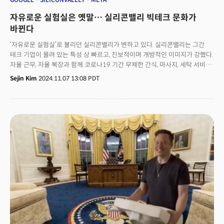
'비전 프로 보급형' 제품을 내년에 출시할 것으로 관측되고 있죠. 글로벌 XR
자유로운 실험실은 옛말… 실리콘밸리 빅테크 문화가
시장 점유율은 메타가 절반 가량의 비중을 차지하고 있습니다. 지난해 출시한
'메타 퀘스트3'의 경우 경쟁 제품 대비 저렴한 499달러(약 69만 원)에 출시돼
바뀐다
지난 4분기에만 200만대 이상의 출하량을 기록한 것으로 전해졌습니다. 현재
‘자유로운 실험실’로 불리던 실리콘밸리가 변하고 있다. 실리콘밸리는 그간
애플이 개발 중인 것으로 알려진 보급형 '비전 프로'의 절반 가격도 안 됩니다.
테크 기업이 몰려 있는 특성 상 빠르고, 진보적이며 개방적인 이미지가 강했다.
자율 근무, 자율 복장과 함께 코로나19 기간 무제한 간식, 마사지, 세탁 서비스
등 각종 혜택을 추가했다. 밤낮으로 하는 개발 업무가 많아 기존 기업의 근무
Sejin Kim
2024.11.07 13:08 PDT
문법을 적용하기 어려웠던 탓이다. 강한 고용시장과 함께 소위 '실리콘밸리식'
기업문화가 하나의 브랜드가 됐다.그러나 테크 기업이 비대해지고 노동시장이
타이트해지면서 분위기 변화가 감지된다. 테크 기업은 이제 체계화되고
관료화된 전통 기업으로 향하고 있다.