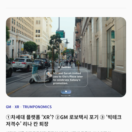
CEO들의 재산도 크게 줄었습니다. 머스크 재산은 309억달러, 마크 저커버그
메타 CEO재산도 273억달러가 증발했습니다. 이밖에 아마존 창업자 제프
베이조스 재산도 235억달러가 줄었습니다. 업계에서는 "트럼프 취임식에
수백만 달러를 기부해놓고도 수조 원의 손실로 되돌아왔다"는 지적이
나옵니다. 빅테크 기업 중 하나인 애플도 손실을 입은 대표적인 기업 중
하나인데요. 주요 생산시설을 중국에 둔 탓에 관세 후폭풍에 직면할 것으로
예상됩니다. 7일(현지시간) 나인투파이브맥 등에 따르면 애플은 브라질의
아이폰 생산 시설을 확대하는 방안을 고려중인 것으로 알려졌는데요. 애플은
현재 중국에서 아이폰의 90%를 생산하고 있습니다. 이번 관세 정책에 따른
세율은 중국 제조 제품에 대해 54%가 부과될 전망입니다. 이 때문에 관세가
아이폰 가격 인상으로 이어질 것이라는 전망도 나오는데요. 원가가 1.5배가
오를 가능성이 있다고 월스트리트저널(WSJ)은 보도했습니다. 이번 관세
조치가 인공지능(AI) 인프라 구축에 수십억 달러를 투자하려는 빅테크
기업들의 계획에 타격을 줄 수 있다는 우려도 있습니다. 트럼프 대통령은 주요
기술 장비 공급국에 대해 고율의 관세를 부과했는데요. 미국 인구조사국
(Census Bureau) 자료에 따르면, 전자제품(스마트폰, PC, 데이터센터 장비
포함)은 지난해 기준 약 4860억 달러 규모로 미국의 두 번째로 큰 수입
품목이었습니다. 이 중 데이터 처리 장비는 2024년에만 약 2000억
GM
XR
TRUMPONOMICS
달러어치가 멕시코, 대만, 중국, 베트남 등에서 수입될 것으로 분석가들은
①차세대 플랫폼 ‘XR’? ②GM 로보택시 포기 ③ ‘빅테크
추산되는데요. 아비섹 싱 에베레스트 그룹 파트너는 “AI 인프라 및 소비자
기술 분야의 주요 기업들이 단기적으로 설비 확대보다는 조달 헤지나 공급처
저격수’ 리나 칸 퇴장
이전에 지출을 재조정하게 될 것”이라고 분석했습니다.D.A. 데이비드슨의 길