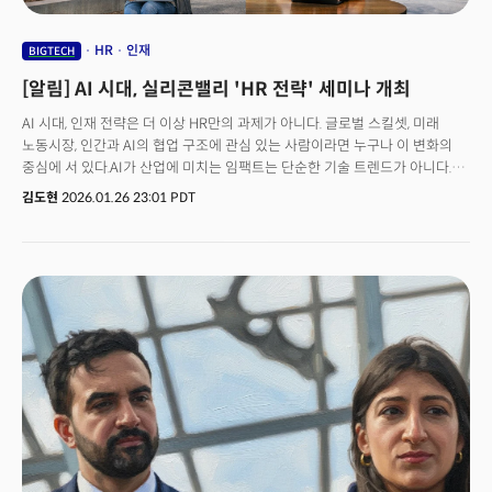
HR
인재
BIGTECH
[알림] AI 시대, 실리콘밸리 'HR 전략' 세미나 개최
AI 시대, 인재 전략은 더 이상 HR만의 과제가 아니다. 글로벌 스킬셋, 미래
노동시장, 인간과 AI의 협업 구조에 관심 있는 사람이라면 누구나 이 변화의
중심에 서 있다.AI가 산업에 미치는 임팩트는 단순한 기술 트렌드가 아니다.
노동의 구조 자체가 재편되고 있다는 신호다. 미래의 '일'은 더 이상 사람만의
김도현
2026.01.26 23:01 PDT
영역이 아니다. 사람, 에이전트, 로봇이 협력하는 구조가 표준이 될 것이며, 이
협업 환경은 AI에 의해 작동된다.맥킨지에 따르면 현재 기술 수준만으로도
미국 전체 근로 시간의 절반 이상이 이론적으로 자동화 가능한 단계에
도달했다. 이는 일자리 소멸이 아니라 일이 수행되는 방식과 역할 정의 자체가
근본적으로 바뀌고 있음을 의미한다. 일부 역할은 축소되고, 일부는 확장되며,
지금까지 존재하지 않았던 새로운 역할이 등장한다.HR은 더 이상 채용, 평가,
교육, 조직문화를 관리하는 지원 조직에 머무르지 않는다. 비즈니스의
최전선에서 전략을 설계하고 의사결정을 함께 책임지는 '전략 파트너
(HRBP)'로 진화하고 있다. 인간과 지능형 기계가 어떻게 협력할 것인가를
설계하는 조직으로 역할이 확장되고 있는 것이다.더밀크는 이 같은
실리콘밸리 인재 전략 변화를 가장 선명하게 보여주는 세미나를 국내 최대 HR
커뮤니티 '기고만장'과 인재 및 세미나 전략 기업 '캐스팅코드'의 후원으로
개최한다.