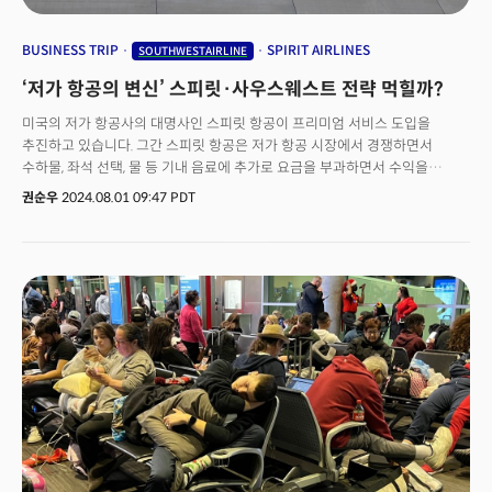
BUSINESS TRIP
SPIRIT AIRLINES
SOUTHWESTAIRLINE
‘저가 항공의 변신’ 스피릿·사우스웨스트 전략 먹힐까?
미국의 저가 항공사의 대명사인 스피릿 항공이 프리미엄 서비스 도입을
추진하고 있습니다. 그간 스피릿 항공은 저가 항공 시장에서 경쟁하면서
수하물, 좌석 선택, 물 등 기내 음료에 추가로 요금을 부과하면서 수익을
올려놨는데요. 최근 스피릿은 최고가 요금제인 '고 빅(Go Big)' 패키지를
권순우
2024.08.01 09:47 PDT
도입할 계획이라고 스낵스가 전했습니다. 넓은 좌석부터 무료 Wi-Fi, 수하물 한
개 무료, 기내 반입 가방 가능, '무제한' 스낵과 음료(주류 포함) 등을 제공할
예정이라고 하는데요. 고 빅(Go Big)에서부터 기본 요금제(Go)까지 4가지
요금제를 운영하면서 수익 다각화에 나설 것으로 예상됩니다. 변화를
모색하고 있는 항공사는 또 있습니다. 바로 사우스웨스트 항공입니다. 이
항공사 역시 미국의 대표적인 저비용항공사로 알려져 있는데요. 지난 50년간
선착순 좌석제 정책을 고집했던 사우스웨스트는 최근 지정 좌석제를
도입하기로 했습니다. 지난 25일(현지시간) 블룸버그 통신에 따르면
사우스웨스트 항공은 프리미엄 좌석제 등을 포함한 새로운 계획을
발표했는데요. 내년부터 좌석을 지정하고, 레그룸이 넓은 프리미엄 이코노미
좌석을 판매할 것으로 알려졌습니다.