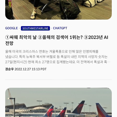
GOOGLE
CHATGPT
SOUTHWESTAIRLINE
①싸웨 최악의 날 ②올해의 검색어 1위는? ③2023년 AI
전망
올해 미국의 크리스마스 연휴는 겨울폭풍으로 인해 많은 인명피해를
냈습니다. 특히 뉴욕주 북서부 버펄로 등 폭설이 내린 지역의 사망자 숫자는
27일(현지시간) 현재 최소 27명으로 집계됐는데요. 미 전역에서 폭설과 혹한
등으로 인한 겨울폭풍 사망자는 60여 명에 이르는 것으로 추산됩니다. 이는
권순우
2022.12.27 15:13 PDT
1977년 이래 45년 만의 최악의 폭설로 기록될 전망입니다. 겨울폭풍으로
인해 수천 개의 항공편이 결항하는 사태도 빚어졌는데요. 특히 사우스웨스트
(SW) 항공의 피해가 가장 컸던 것으로 조사됐습니다. 이날 블룸버그통신,
월스트리트저널(WSJ) 등에 따르면 사우스웨스트 항공은 이날만 3분의 2에
해당하는 항공편 운항을 취소했습니다. 플라이트어웨어닷컴 조사에 따르면
SW는 이날 오전 8시 40분 현재 2519편의 항공편 운항을 취소했습니다.
월요일인 26일에는 전체 운항 일정의 71%에 해당하는 2909편이
결항됐습니다. 이런 상황은 당분간 계속될 것으로 보이는데요. 28일에도 61%
의 항공편이 결항될 것으로 보이고 29일에는 10%의 항공편 운항을 취소할