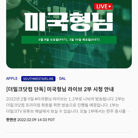
큰 타격을 받았다. 2019년에 비해 코로나 팬데믹 첫해인 2020년에는 국내선
시장 규모가 665억 달러로 추락하였으나 2021년 백신 출시와 규제 완화로
여행과 항공 산업 규모가 일부 회복했다. 하지만 델타(Delta) 변종과 오미크론
(Omicron) 변종 확산으로 항공 산업은 예상과 다르게 완만한 속도로
회복하고 있다. 특히 국제선 시장은 아직 국가간 이동에 대한 각국 정부의
제한과 자가격리 등으로 여전히 완만한 증가를 보이고 있다. 백신 접종률이
높아지고 억눌렸던 여행 수요가 증가하면서 2022년 국내선 시장 규모는
1389억 달러로 팬데믹 전과 비교해서 빠른 회복세를 보이는 중이다.
APPLE
DAL
SOUTHWESTAIRLINE
[더밀크닷컴 단독] 미국형님 라이브 2부 시청 안내
2022년 2월 9일 #미국형님 라이브는 1, 2부로 나뉘어 방송됩니다. 2부는
더밀크닷컴 프리미엄 회원을 위한 방송으로 진행될 예정입니다. 1부는
더밀크TV 유튜브 채널에서 보실 수 있습니다. 오늘 1부에서는 한주 증시를 큰
틀에서 분석하는 '위클리 스냅샷'에 이어 대형주들이 미 증권 시장을 견인하고
한연선
2022.02.09 14:33 PDT
있으며 어느 때보다 강력한 섹터 로테이션이 벌어지는 등 미국형님이 분석한
2022년 현재까지 미 증권시장의 새로운 트렌드 11 등에 대해 방송합니다.
더밀크닷컴의 프리미엄(연/월 유료 구독) 회원들만을 위한 2부 방송에서는