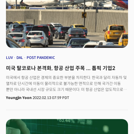
것으로 보인다고 블룸버그는 전했습니다.👉 "4분기 매출 3~5% 영향" 유독
다른 항공사들보다 사우스웨스트 항공의 피해가 컸는데요. 같은 기간 델타,
유나이티드 항공 등 다른 항공사들의 결항 비율은 20%를 넘지 않는 것으로
조사됐습니다. 이유는 사우스웨스트 항공의 주력 노선 등이 이번 겨울폭풍에
직접적인 피해를 입었기 때문인데요. 월스트리트저널은 악천후가 발생한 공항
위치와 운항 노선 구성, 그리고 운영상의 문제 등이 복합적으로 반영된
결과라고 지적했습니다. 시카고와 덴버 등 겨울폭풍이 심각했던 지역에서
많은 노선을 운영하고 있었던 것이 영향을 받았다는 겁니다. 인력부족 사태도
영향을 미쳤는데요. 승무원 배치 시스템 자체가 낙후했다는 점도 대체인력
확보에 영향을 주면서 상황을 악화시켰다는 지적입니다. 겨울 연휴 시즌에
LUV
DAL
POST PANDEMIC
피해를 본 사우스웨스트의 4분기 실적에 대한 부정적인 전망도 잇따르고
미국 탈코로나 본격화, 항공 산업 주목 ... 톱픽 기업2
있는데요. 시티은행은 이번 여파가 사우스웨스트 항공의 4분기 실적에서
3~5% 매출 감소로 이어질 수 있다고 분석했습니다. 이날 오전 사우스웨스트
미국에서 항공 산업은 경제의 중요한 부분을 차지한다. 한국과 달리 자동차 및
항공의 주가는 전 거래일 대비 5% 이상 급락했습니다.
열차로 단시간에 이동이 물리적으로 불가능한 면적으로 인해 국가간 이동
뿐만 아니라 국내선 시장 규모도 크기 때문이다. 미 항공 산업은 압도적으로
세계 1위다. 항공 산업은 여객 이동과 화물 수송을 위한 다양한 항공 운송 및
Youngjin Yoon
2022.02.13 07:59 PDT
여행 서비스를 제공한다. 서비스에는 항공편 운송, 항공기 리스, 호텔 예약,
자동차 렌탈 및 여행 관리 서비스가 포함된다.리서치 기관인 IBISWorld에
따르면 미국 국내선(Domestic) 시장은 코로나 팬데믹 직전 2019년
1564억달러(한화 187조 6018억)에 달했다.이 같은 항공산업은 코로나
팬데믹으로 시행된 엄격한 사회적 거리두기 규칙을 포함한 정부의 여행
제한은 항공 여행 수요를 급감시켰고 이는 미국을 포함한 전 세계 항공 산업에