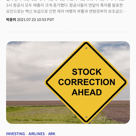
3사 항공사 모두 매출이 크게 증가했다. 항공사들이 연달아 흑자를 발표한
요인으로는 백신 보급으로 인한 레저 여행의 부활과 연방정부의 보조금으로
보고 있다.지난 22일(미 현지 시각), 아메리칸항공은 지난 2분기 순익이
박윤미
2021.07.23 10:53 PDT
1900만달러로, 팬데믹 기간동안 5분기 연속 적자 이후 첫 번째 흑자를
발표했다. 로이터통신에 따르면, 매출은 지난해 대비 361% 증가해 74억
8000만달러를 기록, 지난해 대비 5배 더 많은 5,500만 명의 승객을 지원했다.
그러나 지난 2분기 매출은 팬데믹 이전인 2019년 2분기 매출에 비해 38%
낮은 수준이다.같은 날, 국내 운항에 초점을 둔 사우스웨스트항공도 2분기
실적을 공개했다. 매출은 지난해보다 약 300% 증가한 40억 달러를 기록했다.
2019년 같은 기간보다는 여전히 32% 낮은 상태다. 2분기 순익은 3억
4800만달러로 전해진다.알라스카항공도 2분기 순익은 3억 9700만달러로
흑자를 기록했다. 매출은 팬데믹 전에 비해 35% 감소한 수준이다.인력 부족,
네트워크 유연성 부족 등의 이유로 급증한 여행 수요를 충족하지 못해 지난
6월 항공편 연착, 취소를 해야 했던 아메리칸항공과 사우스웨스트항공은
파일럿과 승무원을 빠르게 충원하고 있다. 3사 모두 델타변이로 인한 영향은
없다고 전했다. 수요에 맞춰 고객을 지원하기 위해 빠르게 준비하고 있다는
입장이다. 또한 이번 여름 시즌이 끝나면 출장 수요가 크게 증가할 것으로
기대하고 있다. 더그 파커(Doug Parker) 아메리칸항공그룹 최고경영자(CEO)
는 CNBC 뉴스에 출연, “2019년에 비해 현재 해외 출장이 44% 돌아왔다"며
"출장은 결국 2019년 수준으로 돌아갈 것이다"고 강조했다.다음은 CNBC
뉴스에 출연한 파커 CEO의 대담 전문이다.
INVESTING
AIRLINES
ARK