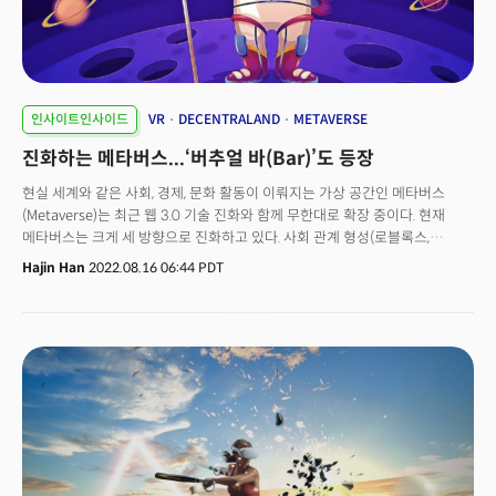
인사이트인사이드
VR
DECENTRALAND
METAVERSE
진화하는 메타버스...‘버추얼 바(Bar)’도 등장
현실 세계와 같은 사회, 경제, 문화 활동이 이뤄지는 가상 공간인 메타버스
(Metaverse)는 최근 웹 3.0 기술 진화와 함께 무한대로 확장 중이다. 현재
메타버스는 크게 세 방향으로 진화하고 있다. 사회 관계 형성(로블록스,
제페토), 디지털 자산 거래(가상 부동산이나 가상 상품 거래, 디센트럴랜드),
Hajin Han
2022.08.16 06:44 PDT
원격 협업 지원(원격 의사 소통, 페이스북 워크룸, MS메시) 등이다. 이중 최근
가장 활발하게 확장 중인 플랫폼은 디지털 자산 거래다. 쉽게 말해 디지털
공간에 NFT(대체불가토큰) 기반 가상 부동산을 짓고 교환 및 판매하는
곳이다.최근 메타버스에는 현실 세계와 거의 동일한 수준의 공간이 꾸려진다.
현실에서도 다른 사람과 친해지려면 함께 차를 마시거나 술을 먹는데,
메타버스에서도 이런 일이 벌어지는 추세다. 특히 최근 메타버스 기업
테라제로(TerraZero)가 ‘버추얼 바(virtual bars)’를 만들어 화제다. 현재
몰입형 기술(immersive technology)로는 디지털 음주를 실제처럼 느끼게
하기는 불가능하지만, 함께 어울릴 수 있는 공간이다.