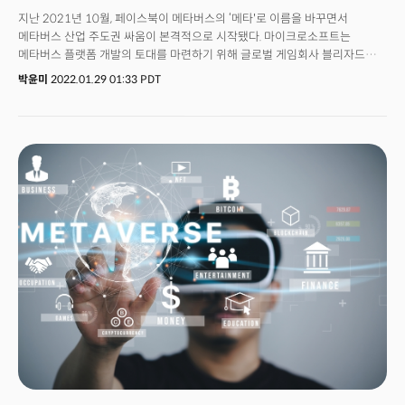
지난 2021년 10월, 페이스북이 메타버스의 ‘메타'로 이름을 바꾸면서
메타버스 산업 주도권 싸움이 본격적으로 시작됐다. 마이크로소프트는
메타버스 플랫폼 개발의 토대를 마련하기 위해 글로벌 게임회사 블리자드를
인수했다. 애플은 첫 혼합현실(MR) 헤드셋을 준비하고 있다. 마크 저커버그
박윤미
2022.01.29 01:33 PDT
메타 CEO는 연간 100억달러 이상을 투자해 메타버스를 구축하겠다며
메타버스의 선두주자로 이미지 전환을 시도하고 있다.저커버그 CEO가
메타버스 사업에 열광하는 것은 최근 일이 아니다. 제이슨 루빈(Jason Rubin)
메타 메타버스 콘텐츠 부문 부사장에 따르면 메타버스에 대한 영감은
오랫동안 회사를 이끌어왔다. 그는 “최소 8년 전부터 메타(구 페이스북)는
소셜 3D 상호작용의 미래에 대해 이야기했다”며 “메타버스는 미래에 대한
우리 생각에 늘 뿌리내리고 있었다"고 전했다.루빈 부사장은 1년 전만 해도
2D 게임 및 클라우드 게임 스트리밍 부사장이었다. 그가 하던 게임 콘텐츠
조직은 사명 선언과 함께 메타버스 조직의 일부가 됐다. 그는 지금 메타버스
콘텐츠, AR/VR, 오큘러스 등 메타버스 그룹의 일부를 총괄하고 있다.그가
말하는 메타버스의 정의는 “당신이 디지털 세계에 있고 싶을 때, 수많은 일을
함께 하며 상당한 시간을 보낼 수 있는 3D 공유 소셜 공간”이다. 그는
메타버스를 설명하기 위해 “몰입감"을 강조했다. “우리가 지금 사용하는
휴대폰, 2D 스크린보다 VR를 통해서 보는 스크린에 더 몰입할 수 있듯이,
앞으로 AR과 같은 다른 방법들을 도입하면 훨씬 더 몰입감이 있는 세계를
경험할 수 있을 것”이라고 설명했다.루빈 부사장은 메타버스는 한 회사가 만들
수 있는 것은 아니라고 말했다. 그는 “메타버스를 만들기 위해 페이스북도
필요하고 다른 기업들도 필요하지만, 각 개인도 필요하다”며 개발자와