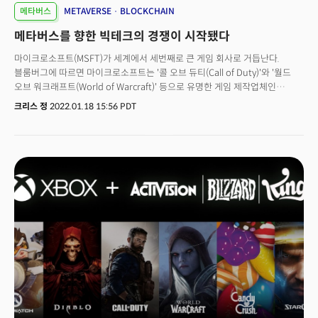
사람들이 플랫폼에 와서 흥미를 유발하는 경험을 직접 구축해야 한다고
메타버스
METAVERSE
BLOCKCHAIN
언급했다. “아마 많은 사람들은 자신의 미래를 메타버스에 건설하게 될
메타버스를 향한 빅테크의 경쟁이 시작됐다
것이라는 사실조차 지금 알지 못할 것이다”라고 덧붙였다.최근에 메타버스를
실현하려는 움직임이 많아진 것은 팬데믹으로 사람들이 강제로 집 생활을
마이크로소프트(MSFT)가 세계에서 세번째로 큰 게임 회사로 거듭난다.
하게 됐기 때문이다. 화상 미팅을 통해서 사람을 만날 수 있지만 더 좋은
블룸버그에 따르면 마이크로소프트는 '콜 오브 듀티(Call of Duty)'와 '월드
방법은 가상 무대를 통한 만남이다. 그는 이 모든 경험으로 인해 “지금이
오브 워크래프트(World of Warcraft)' 등으로 유명한 게임 제작업체인
때”라고 느낀다고 말했다. “세계는 메타버스를 향해 움직이고 있고 페이스북은
액티비젼 블리자드(ATVI)를 687억달러에 인수한다고 발표했다. 이는
크리스 정
2022.01.18 15:56 PDT
그 일부가 되고 싶다. 그래서 리브랜딩 한 것이다. 우리는 매우 진지하다.
마이크로소프트 역사상 최대 규모의 인수로 알려졌다. 마이크로소프트는 이번
이것이 우리가 생각하는 미래다”라고 강조했다. 더밀크는 대담의 일부를
인수합병으로 인해 중국의 텐센트 홀딩스(TCEHY)와 소니그룹에 이어 매출
정리했다.
기준 세계 3위의 게임회사가 될 것으로 전망된다. 월가는 이번 인수를
메타버스에 대한 마이크로소프트의 야망으로 해석하고 있다. 월가 투자은행인
웨드부시의 댄 아이브스 애널리스트는 이번 인수에 대해 "마이크로소프트의
액티비젼 인수는 궁극적으로 메타버스로의 전환을 위한 첫 번째 수익창출
동력으로 도움이 될 것."이라 분석했다. 실제로 최근 마이크로소프트는 게임
스튜디오 인수에 집중하는 모습을 보이고 있다. 2020년에는 '더 엘더 스크롤
(The Elder Scrolls)'과 '둠(Doom)'의 제작자인 베데스다(Bethesda)의
모기업 제니맥스 미디어(ZeniMax Media)를 75억 달러에 인수했다. 이전에도
마이크로소프트는 2014년 메타버스에 선구적인 역할을 한 마인크래프트
(Minecraft)의 모장(Mojang)을 인수하는 데 25억달러를 지출한 바 있다.
마이크로소프트의 사티아 나델라 최고경영자(CEO)는 "게임이 메타버스
플랫폼 개발에 핵심적인 역할을 할 것."이라며 마이크로소프트의 메타버스에
대한 비전이 단일 중앙화된 플랫폼이 아닌 더 방대한 에코시스템을 지원하는