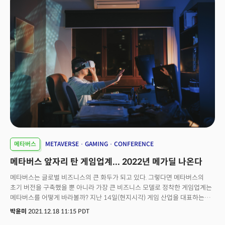
메타버스
METAVERSE
GAMING
CONFERENCE
메타버스 앞자리 탄 게임업계... 2022년 메가딜 나온다
메타버스는 글로벌 비즈니스의 큰 화두가 되고 있다. 그렇다면 메타버스의
초기 버전을 구축했을 뿐 아니라 가장 큰 비즈니스 모델로 정착한 게임업계는
메타버스를 어떻게 바라볼까? 지난 14일(현지시각) 게임 산업을 대표하는
두명의 게임 개발 전문가들은 블룸버그 테크놀로지 서밋에 출연, 메타버스와
박윤미
2021.12.18 11:15 PDT
NFT 그리고 게임 산업의 미래에 대해 논의했다. 게임업계 리더들도