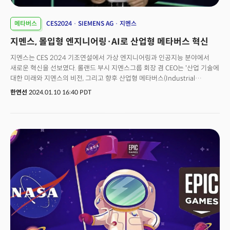
메타버스
CES2024
SIEMENS AG
지멘스
지멘스, 몰입형 엔지니어링·AI로 산업형 메타버스 혁신
지멘스는 CES 2024 기조연설에서 가상 엔지니어링과 인공지능 분야에서
새로운 혁신을 선보였다. 롤랜드 부시 지멘스그룹 회장 겸 CEO는 '산업 기술에
대한 미래와 지멘스의 비전, 그리고 향후 산업형 메타버스(Industrial
Metaverse)와 인공지능의 개척 및 확산’에 대해 발표했다. 부시 CEO는
한연선
2024.01.10 16:40 PDT
"지멘스가 고객 및 파트너와 함께 산업 메타버스를 우리 모두에게 한 걸음 더
가까이 가져다 줄 신제품을 발표하게 되어 자랑스럽게 생각한다"고 말했다.
주요 내용은 소니와의 협력을 통한 헤드 마운트 디스플레이와 지멘스
엑셀러레이터(Xcelerator) 소프트웨어의 결합, AWS와의 협력으로 생성적
AI를 보다 접근하기 쉽게 만드는 것, 그리고 실제 세계와 디지털 세계를
결합하는 지멘스 엑셀러레이터의 발전에 관한 것이 주요 골자다. 또, 스마트 홈
에너지 관리, 혼합 현실 하드웨어를 사용한 몰입형 엔지니어링, 기술을 이용한
식량 불안 해소 및 식품 생산 혁신에 대한 지멘스의 노력을 소개했다.