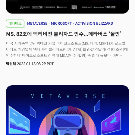
것임을 강조했다. 나델라 CEO의 말대로 메타버스의 탈중앙화는 필수불가결한
요소로 인식된다. 하지만 최근 메타버스를 주도하는 것은 메가캡으로 알려진
빅테크 혹은 인수합병을 통한 자본의 통합이다. 과연 이들의 시도는 성공할 수
있을까?
메타버스
METAVERSE
MICROSOFT
ACTIVISION BLIZZARD
MS, 82조에 액티비전 블리자드 인수...메타버스 ‘올인’
미국 시가총액 2위 빅테크 기업 마이크로소프트(MS, 티커: MSFT)가 글로벌
비디오 게임업체 액티비전 블리자드(티커: ATVI)를 687억달러(약 82조원)에
인수한다. 마이크로소프트의 역대 M&A(인수·합병) 중 최대 규모다. 이번
거래가 완료되면 마이크로소프트는 중국 텐센트, 일본 소니에 이어 매출 기준
박원익
2022.01.18 08:29 PDT
세계 3위 게임 회사가 된다.MS는 18일(현지시각) 홈페이지를 통해 “게임 개발
및 인터랙티브 엔터테인먼트 콘텐츠 퍼블리싱의 선두 주자인 액티비전
블리자드를 인수한다”고 밝혔다. 액티비전 블리자드는 ‘콜 오브 듀티(Call of
Duty)’, ‘월드오브 워크래프트(World of Warcraft)’, ‘오버워치(Overwatch)’,
‘캔디 크러시(Candy Crush)’, ‘디아블로(Diablo)’ 같은 유명 게임 타이틀과
e스포츠 리그, 전 세계 1만 명의 직원을 보유하고 있다.