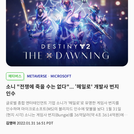
그러나 글로벌 기술 업체들의 움직임을 보면 일시적 유행으로 치부하기
어렵다. 메타버스라는 단어 자체가 힘을 잃거나 대체될 순 있지만, 기저에
흐르는 관련 기술·산업적 흐름을 돌이킬 수는 없을 것이란 게 업계의
전망이다.미래의 메타버스 세상은 누가 지배하게 될까. 혈투가 벌어지고 있는
세 가지 핵심 영역을 중심으로 경쟁 진행 상황을 살펴봤다.
메타버스
METAVERSE
MICROSOFT
소니 "전쟁에 죽을 수는 없다"... ‘헤일로' 개발사 번지
인수
글로벌 종합 엔터테인먼트 기업 소니가 '헤일로'로 유명한 게임사 번지를
인수하며 마이크로소프트(MS)의 블리자드 인수에 맞불을 놨다. 1월 31일
(현지 시각) 소니는 게임사 번지(Bungie)를 36억달러(약 4조 3614억원)에
인수한다고 발표했다. 번지는 마이크로소프트(MS) 게임스튜디오 산하에서
김영아
2022.01.31 16:51 PDT
엑스박스의 간판 타이틀 게임 헤일로(Halo) 초기 시리즈를 개발해 유명해진
게임사다. MS 게임스튜디오에서 독립한 후에는 온라인 게임 ‘데스티니