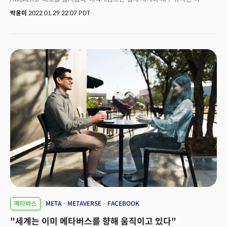
데모를 통해 게임의 미래와 시각 기술의 미래의 잠재력을 보여주고, 누구나
박윤미
2022.01.29 22:07 PDT
상호 연결된 가상 세계, 메타버스를 구축할 수 있다는 것을 알리고자 했다.
에픽게임즈의 매트릭스 어웨이큰스 데모를 기획한 킴 리브레리(Kim Libreri)
최고기술책임자(CTO)는 20년 전, 영화 매트릭스 오리지널의 그 유명한 ‘총알
씬'을 만든 인물이다. 그는 영화, 특수효과, 게임, 기술 및 공상 과학소설 등 여러
가지 경험을 바탕으로 현재 메타버스를 구축하는 일에 몰두하고 있다.
리브레리 CTO는 “메타버스를 이보다 더 보여줄 수 있는 방법은 없다고 생각해
(매트릭스 어웨이큰스 데모를) 진행했다"고 설명했다.지난 26일, 리브리레
CTO는 게임즈비트 서밋에 출연해 “우리 데모가 완벽하지 않지만, 환경, 도시,
자동차 등 점점 실제와 비슷해지고 있다. 앞으로 5, 6년 안에 시각적인 차이를
완전히 허물을 만큼 충분히 강력한 하드웨어를 보게 될 것이다”라고 예측했다.
아직 인간처럼 행동, 반응하고, 무작위 한 혼돈을 표현할 수 있는 복잡한 현실
세계를 만들기까지는 갈 길이 멀지만, 시각적인 측면은 완전히 현실감 있게
발전할 수 있다는 주장이다. 지난해 연말 개봉된 메트릭스4의 후속작인
메트릭스5는 아직 제작 계획은 없지만 만약 제작된다면 5년 후 완전히 새로운
스토리로 강력한 메타버스 기기에서 개봉될 수 있다는 것이다.
메타버스
META
METAVERSE
FACEBOOK
"세계는 이미 메타버스를 향해 움직이고 있다"