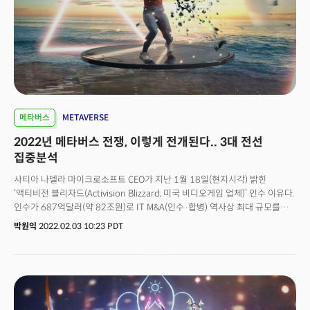
메타버스
METAVERSE
2022년 메타버스 전쟁, 이렇게 전개된다.. 3대 전선
집중분석
사티아 나델라 마이크로소프트 CEO가 지난 1월 18일(현지시각) 밝힌
‘액티비전 블리자드(Activision Blizzard, 미국 비디오게임 업체)’ 인수 이유다.
인수가 687억달러(약 82조원)로 IT M&A(인수·합병) 역사상 최대 규모를
기록한 이번 거래(deal)의 배경으로 메타버스를 지목했다. ‘미래 먹거리’로
박원익
2022.02.03 10:23 PDT
불리는 메타버스 산업의 패권을 둘러싼 기술 기업의 경쟁이 치열해지고 있다.
사명까지 변경한 ‘메타(Meta, 구 페이스북)’, 미국 시가총액 1위 빅테크 애플,
역대 최대 M&A로 이빨을 드러낸 마이크로소프트는 물론이고 반도체 업계
선두주자인 엔비디아·인텔·퀄컴, 컨텐츠 저작도구 업체, 블록체인
스타트업까지 쟁쟁한 기업들이 일제히 메타버스 경쟁에 뛰어들었다.
메타버스를 단순한 유행어(Buzzword) 혹은 거품으로 보는 시각도 있다.