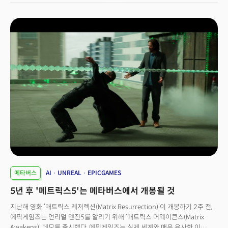
(Destiny)’ 시리즈를 출시했다.요시다 겐이치로(吉田憲一郞) 소니
최고경영자(CEO)는 성명에서"번지는 세계에서 가장 사랑받는 비디오게임을
개발한 업체"라며 인수 이유를 밝혔다. 번지의 CEO 피트 파슨(Pete Parson)
도 피인수합병 소식을 전하며 “소니 인터랙티브 엔터테인먼트(SIE)는 게임이
우리의 IP(지적재산권)로 할 수 있는 첫 단계일 뿐임을 알려준 기업이었다"며
“우리는 상징적 게임 프랜차이즈들을 만들고 키워 나가는 꿈을 함께 꾸려고
한다. 우리가 만드는 것은 전 세계의 친구들, 여러 세대의 가족들, 여러
플랫폼과 엔터테인먼트 미디어의 팬들을 융합하는 공간이 될 것이다”라고
말했다.번지는 앞으로 소니 아래 독립 회사로 운영되면서 '데스티니'의 후속작
개발에 집중할 것으로 알려졌다.
메타버스
AI
UNREAL
EPICGAMES
5년 후 '메트릭스5'는 메타버스에서 개봉될 것
지난해 영화 ‘매트릭스 레저렉션(Matrix Resurrection)’이 개봉하기 2주 전,
에픽게임즈는 언리얼 엔진5를 알리기 위해 ‘매트릭스 어웨이큰스(Matrix
Awakens)’ 데모를 출시했다. 에픽게임즈는 실제 세계와 매우 유사한 이