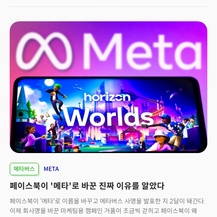
메타버스가 현실화되기엔 거리가 먼 '하이콘셉트'일 뿐이라는 의견과
비즈니스 가능성이 크다는 의견까지 분분했다. 특히 에픽게임즈와 파트너를
맺고 럼블버스(Rumbleverse)를 발표한 아담 보이스(Adam Boyes) 아이언
갤럭시 스튜디오 공동 최고경영자(CEO)는 "메타버스 안에서 자유롭게
이동하는 아이디어를 아직 해결하지 못했다"면서도 "게임 개발자에게
메타버스는 아직은 하이 콘셉트"라고 말했다.유명 게임 개발사 일렉트로닉
아츠의 최고경험책임자 크리스 브루조(Chris Bruzzo)는 “우리는 메타버스에
대한 아이디어가 익숙하다”며 "사람들이 심스(Sims)와 같이 대안적인 현실을
탐구하고 실험할 수 있는 몰입형 세계를 구축해야 한다”고 말했다. 보이스는
증강현실, 가상현실, 메타버스 등과 같은 기술을 사용해 고품질 경험을 만들어
내기 위해서는 “플레이어가 어떻게 느끼는지에서부터 시작해야 한다”고
강조했다. 근본적으로 플레이어가 계속해서 방문하고 싶어하는 매력적인
세계를 만드는 것이 출발점이라는 의견이다. 그는 NFT와 디지털 자산도
마찬가지로 “이 기술이 플레이어에게 어떻게 더 나은 경험을 제공할 수 있는지
그 목적을 찾아보는 것이 먼저”라고 언급했다.빅테크 기업들은 게임 시장에
진출하기 위해 대규모 투자를 계획하고 있다. 마이크로소프트는 지난 3월
베데스다(Bethesda)를 75억달러에 인수했다. 브루조는 “게임 회사의 가치는
계속 성장하고 있다. 메가 합병은 이보다 몇 배가 될 것"이라며
메타버스
META
"600~800억달러를 넘어설 수도 있다. 거래를 성사시키기가 더욱 어려워질
페이스북이 '메타'로 바꾼 진짜 이유를 알았다
것"이라고 예측했다.다음은 메타버스, NFT, 기술의 민주화, 그리고 게임 회사
합병의 트렌드 변화에 대한 두 전문가의 대담 전문이다.
페이스북이 ‘메타'로 이름을 바꾸고 메타버스 사명을 발표한 지 2달이 돼간다.
이제 회사명을 바꾼 마케팅용 캠페인 거품이 조금씩 걷히고 페이스북이 왜