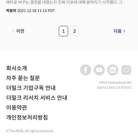
메타로 바꾸는 결정을 내렸는지 진짜 이유에 대해 밝혀지기 시작했다. 그
이유는 역시 '광고' 였다. 광고주들이 5~10년 뒤 소셜미디어 이후 메이저가 될
박윤미
2021.12.18 11:14 PDT
광고 시장의 답을 찾았고 메타는 '메타버스'로 내놓은 것이다. 지난 14일
(현지시각), 니콜라 멘델슨(Nicola Mendelsohn) 메타 글로벌 비즈니스 그룹
부사장은 블룸버그 테크놀로지 서밋에 출연, 회사의 리브랜딩과 메타버스
이전
1
2
다음
비즈니스에 대해 대담했다. 그는 “데스크탑에서 모바일로 간 것처럼 우리는
10년 뒤 메타버스로 전환할 것”이라며 “메타의 리브랜딩은 회사로서 다음
단계로 가기 위한 신호”라고 설명했다.소셜미디어 '페이스북' 수익의 90%
넘게 광고에서 나오는데 미래 광고는 결국 '메타버스'에서 벌어질 것이란
전망이다. 미래 소비자들인 Z세대, 알파세대는 e스포츠, 로블록스, 포트나이트
등에서 대부분의 여가 시간을 보낸다. 때문에 메타 광고주들이 메타버스를
회사소개
기대하고 흥미로워하고 있다. 메타버스는 자연스럽게 소비자에게 일어날
일이고 비즈니스는 항상 소비자 행동을 따르기 때문이다. 멘델슨 부사장은
자주 묻는 질문
“비즈니스는 AR, VR 도구를 활용해 잠재 고객을 늘리고 오늘날 주어진 기회에
2905 Homestead Rd,
더밀크 기업구독 안내
Santa Clara, CA 95051
계속 집중하는 것이 중요하다"며 “오늘 하는 일이 미래에 고객에게 어떻게
다가갈지 영향을 줄 것"이라고 주장했다.실제 뷰티, 의류, 환대, 교육,
더밀크 리서치 서비스 안내
엔터테인먼트 등 메타의 주요 광고주들이 새로운 가상 기술을 사용하고 있다.
세포라 브랜드는 색조 화장품, 아이섀도, 립스틱 등을 직접 해 볼 수 있는
이용약관
필터를 만들었고 레이벤은 인스타그램 스토어에서 다양한 선글라스를 착용해
개인정보처리방침
볼 수 있게 한다. 비록 가상으로 진행되지만, 집을 나서지 않고도 체험해 볼 수
있다는 점에서 성공적이다. 멘델슨 부사장은 메타의 기술이 활용되는 예시를
© The Miilk. All rights reserved.
들며 “비즈니스가 시작할 수 있는 일이 이미 있다”고 강조했다.지난 13일
(현지시각), 메타는 코딩하는 방법을 알지 못해도 AR 효과를 생성하고 더