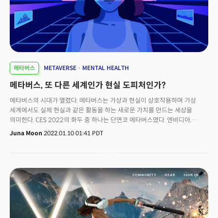
메타버스
METAVERSE
MENTAL HEALTH
메타버스, 또 다른 세계인가 현실 도피처인가?
메타버스의 시대가 열렸다. 메타버스는 가상과 현실이 상호작용하며 가상
세계에서도 실제 현실과 같은 활동을 하는 새로운 가치를 만드는 세상을
의미한다. CES 2022의 화두 중 하나는 단연코 메타버스였다. 엔비디아,
마이크로소프트, 메타 등 다양한 테크 기업이 메타버스 행렬에 적극 동참하고
Juna Moon
2022.01.10 01:41 PDT
있다. 하지만 기업은 사업 확장을 위한 개발에 집중하고 있을 뿐, 위험성에
대해 심도 있게 논하고 있지 않다. 작년 인스타그램과 페이스북이
청소년들에게 미치는 유해한 SNS 알고리즘의 영향이 밝혀지면서 소셜미디어
자율 규제의 시대의 끝을 알렸다. 하지만 SNS보다 한 수 위인 가상 세계 안
개인 아바타로 구축하는 디지털 생활은 어떨까? 메타버스가 정신건강에 미칠
수 있는 영향에 대해 알아보자.