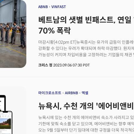
예상치를 약 3% 상회할 것으로 내다봤다. 에버코어는 특
ABNB
VINFAST
에퀴팩스가 거의 독점적인 위치를 확보할 수 있으며, 신원
베트남의 샛별 빈패스트, 연일
보급률 증가를 통해 추가적인 성장 기회를 잡을 수 있을
가능성도 제시했다. 토르굿은 2025년 호주와 유럽 시
70% 폭락
지속적인 성장이 에퀴팩스의 전반적인 실적을 뒷받침할 
마감시황[4:02pm ET]뉴욕증시는 유가의 급등이 인
강화할 수 있다는 우려가 확대되며 하락 마감했다. 원자
가능성이 커지며 차입비용을 고정하려는 기업들의 채권 발
(다우 -0.56%, S&P500 -0.42%, 나스닥 -0.08%)
크리스 정
2023.09.06 07:30 PDT
부르다[2:21pm ET]9월이 시작되면서 글로벌 채권시
블룸버그에 따르면 투자등급을 보유하고 있는 기업들이
보이며 약 360억 달러 이상의 채권이 미국에서 거래가 
최대 규모로 기록됐다. 블룸버그는 화요일(5일, 현지시각
고등급 채권 시장에 진입했다고 밝히며 9월 연준의 통
마이크로소프트
AIRBNB
엑셀
전에 차입비용을 동결하려는 기업들의 움직임으로 해석했
뉴욕시, 수천 개의 '에어비앤비
않았는데 유로존 역시 화요일에 최소 187억 유로(201억 
250억 유로 이상의 신규 채권이 발행될 것으로 내다봤다.
달러의 신규 채권이 발행될 것으로 전망하면서 국채금리
뉴욕시에 있는 수천 개의 에어비앤비 숙소가 사라지고 
매니지먼트는 기업들이 미국 경제의 연착륙 가능성에 베
기한에 맞춰 숙소를 닫고 있으며, 에어비앤비는 향후 예
평가했다. 베트남의 샛별 빈패스트, 고점에서 70% 폭락[1
오는 9월 5일부터 단기 임대에 대한 규정을 더욱 적극