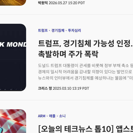
박원익
2026.05.27 15:20 PDT
벌어지고 있는 것일까? 현지 기술업계 관계자들은 AI 시
허물어지는 일이 반복될 것으로 관측한다.
트럼프
경기침체
투자심리
트럼프, 경기침체 가능성 인정.
촉발하며 주가 폭락
도널드 트럼프 대통령이 관세를 비롯해 정부 부채 축소 
경제의 일시적 어려움을 감내할 의향이 있다는 발언으로
뉴스와의 인터뷰에서 경기침체를 예상하냐는 물음에 "미
사실상 가능성을 인정했다. 트럼프 행정부가 침체의 가능
크리스 정
2025.03.10 13:19 PDT
밀어부치겠다는 의향을 내비치면서 시장은 빠르게 무너졌
하락했고 나스닥의 빅테크 기술주들은 5~10%가량 급락
침체의 가능성이 가시화되면서 월가 투자은행들은 일제히
모건스탠리를 비롯해 JP모건과 RBC 캐피탈은 2025년
둔화의 가능성을 제시했다. 크리스 라킨, 모건스탠리 E
ARM
애플
소니
관세 이외 모든것이 뒤로 밀려나고 있다"며 지속적인 시
[오늘의 테크뉴스 톱10] 앱스토