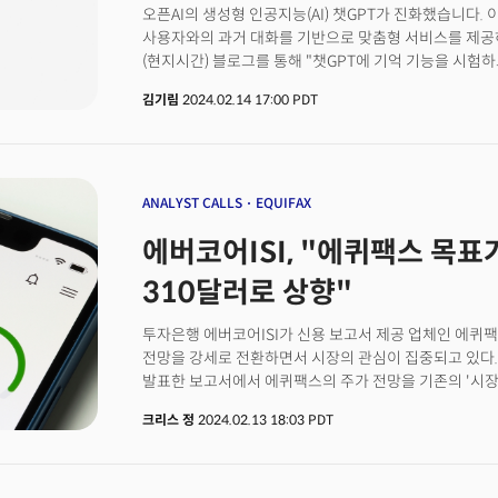
오픈AI의 생성형 인공지능(AI) 챗GPT가 진화했습니다.
사용자와의 과거 대화를 기반으로 맞춤형 서비스를 제공하는
(현지시간) 블로그를 통해 "챗GPT에 기억 기능을 시험
우선 공개한 후 확대 적용할 것"이라고 밝혔습니다. 기억
김기림
2024.02.14 17:00 PDT
제공했던 가족관계, 거주지 등 중요한 정보를 스스로 기
대화 내용에 그치지 않고 사용자의 문체나 음성, 선호하는
그대로 완벽한 '개인 맞춤형 챗GPT'가 될 것으로 보이는
보고서 양식이나 운영 중인 사업장의 종류를 기억하도록 
있을 것이다."라고 설명했습니다. 오픈AI 측에 따르면 이
ANALYST CALLS
EQUIFAX
있을 것으로 보입니다. 사용자가 챗GPT를 이용하며 기
에버코어ISI, "에퀴팩스 목표
내용을 물어본 후 설정을 통해 이를 삭제하거나 완전히 제거
"과거 정보 기억해 이용자별 맞춤형 해답 제공하려는 취
310달러로 상향"
같은 민감한 정보는 기억하지 않는다고 합니다. 오픈AI는 
플러스 사용자들을 대상으로 이 기능이 얼마나 유용한지 
투자은행 에버코어ISI가 신용 보고서 제공 업체인 에퀴팩스(Equ
밝혔습니다. 이렇게 진화하는 챗GPT가 개인정보를 침해
전망을 강세로 전환하면서 시장의 관심이 집중되고 있다
있습니다. 뉴욕타임스(NYT)는 "오픈AI가 챗GPT를 사용
발표한 보고서에서 에퀴팩스의 주가 전망을 기존의 '시장
사용하면서도 개인을 식별할 수 있는 정보는 삭제해 왔다
조정하고, 목표 주가를 기존 100달러에서 310달러로 대
개별 사용자의 기억 목록을 만들고 저장해 개인정보 보호
크리스 정
2024.02.13 18:03 PDT
21.2%의 상승여력을 의미한다.토르굿 애널리스트는 투
바 있습니다. 더버지와 와이어드 등 미국 정보기술(IT) 
신청이 바닥을 찍고 금리 하락과 고용 시장의 안정성이 
좋은 방향이든 나쁜 방향이든 챗GPT의 핵심적인 기능이
"2025년까지 동급 최고의 매출 성장과 상당한 이익(EBI
전망했다.에버코어는 긍정적인 환경이 유지되면서 202