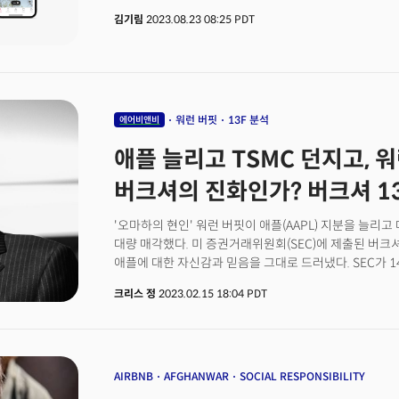
통한 우회상장 이후 한때 700% 가까이 급등했던 베트남
조례가 시행되면 호스트가 뉴욕시 주택을 렌트한 뒤, 
김기림
2023.08.23 08:25 PDT
7일 동안 무려 70%가 폭락하며 빠르게 손실을 이어가고
훨씬 비싼 돈을 받고 단기 임대로 돈을 버는 행위가 금지
포드(F)와 GM(GM)같은 세계 최대 자동차 제조업체의
제공하려면 시 당국에 등록해야 하며, 몇 가지 요건을 
보이기도 했지만 이틀간 손실이 20%나 되면서 거품이 
있습니다. 여기에는 아파트나 주택을 소유하고 있더라도
성장 가능성에 개인 투자자들의 관심이 급등하고 있지만 여
포함됩니다. 22일 월스트리트저널(WSJ)에 따르면, 앞으
전기차 브랜드에 비하면 관심은 미미하다는 평이다. 마르코 이
받으려는 호스트는 시정부에 개인정보와 렌트 수익, 계좌
리서치의 연구 담당 수석 부사장은 "VFS에 대한 보도가 
WSJ "이미 9월 5일 이후 뉴욕시 단기 렌트 숙박 옵션
워런 버핏
13F 분석
에어비앤비
중국 자동차 업계의 인기에 도달했다고 보기 어렵다."고
정보를 근거로 관광세와 판매세, 호텔세 등을 부과할 방
애플 늘리고 TSMC 던지고, 
폭발적인 급등락세를 보이며 '밈주식화'하고 있다는 의
사용시 숙박세는 징수했지만, 판매세는 걷지 않았는데요
아직 먼 것으로 나타났다. CNBC에 따르면 지난 30일 동
빌려주는 것은 금지되며, 30일 이내의 단기 체류기간에 
버크셔의 진화인가? 버크셔 1
많이 언급된 기업 상위 10위안에 빈패스트는 포함되지 
예정입니다. 이런 규정은 에어비앤비 차익 거래로 수익
주식시장의 강세에 힘입어 나타나기 시작한 글로벌 IPO
렌트비가 급등하고 있다는 지적에 따라 도입됐습니다. 
'오마하의 현인' 워런 버핏이 애플(AAPL) 지분을 늘리고 
특수목적법인(SPAC)으로 나스닥에 우회상장했다. 빈패
최대 5000달러에 이르는 벌금을 물게 될 것으로 보입
대량 매각했다. 미 증권거래위원회(SEC)에 제출된 버크
지난 3월 미국 고객에게 첫 차량을 인도했고 2023년 상
경우에도 세금 부담이 커지는 만큼 앞으로 뉴욕의 에어
애플에 대한 자신감과 믿음을 그대로 드러냈다. SEC가 1
전기차를 판매했다. 많은 투자자들이 빈패스트의 미래가
것으로 보입니다. 이에 에어비앤비 측은 "단기 렌트를 
버크셔는 지난 4분기에 애플의 지분을 무려 33만주나 추가
밸류에이션을 정당화하기는 어렵다는 평이다. 에어비앤비,
반발하고 나섰는데요. WSJ는 "이미 9월 5일 이후 단기
크리스 정
2023.02.15 18:04 PDT
이로써 애플은 버크셔 포트폴리오의 무려 38.9%를 차
[1:11pm ET]숙소 공유 플랫폼의 에어비앤비(ABNB)
"뉴욕시에서만 약 수천개의 숙소가 사라졌다"고 밝혔습
두번째 큰 지분인 뱅크오브아메리카(BAC)를 세 배 이상
블랙스톤(BX)이 9월 18일(현지시각)부터 S&P500 
바닥에서 걷어올린 것으로 평가되던 대만의 반도체 기업 TS
에어비앤비는 7%이상 급등했고 블랙스톤은 3.6% 상승
매각해 충격을 줬다. 전체 보유 지분의 86%를 매각한 
네셔널(LNC)과 뉴웰 브랜드(NWL)를 대체하는 것으로 
스윙 트레이딩의 묘를 보였다는 평이다. TSMC 거래 
AIRBNB
AFGHANWAR
SOCIAL RESPONSIBILITY
통제 어려울 것"[12:32pm ET]글로벌 투자은행 모
포트폴리오 매니저인 토드 콤스와 테드 웨슐러가 주도했