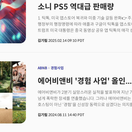
소니 PS5 역대급 판매량
1. 틱톡, 미국 앱스토어 복귀와 미중 기술 갈등 완화👉 주
행정부의 행정명령에 따라 애플과 구글이 틱톡을 앱스토어
트럼프 미국 대통령은 중국 동영상 공유 앱 틱톡의 매각 
중이라면서, 서비스 금지 유예 기간을 연장할 수 있다고 
김기림
2025.02.14 09:10 PDT
틱톡이 미국 이용자들의 개인정보를 중국 공산당에 넘길 
바이트댄스에 매각하거나 미국 앱스토어에서 빠지라는 법
전망단기적 해결책이지만, 미중 기술 패권 경쟁 완화 신호.
데이터 규제 프레임워크 논의가 예상됩니다.2. ARM, 직
주요 내용소프트뱅크 자회사 ARM이 메타를 첫 고객으로
ABNB
경험사업
발표했습니다. 이는 7000억달러 규모의 반도체 시장에
에어비앤비 '경험 사업' 올인..
전망입니다📍의미 및 전망빅테크 기업들이 라이선스 모델
트렌드 가속에 박차를 가하고 있는 것으로 보입니다. 
인프라 시장 다극화가 예측됩니다. 3. 애플, 중국 전용 AI
에어비앤비가 2분기 실망스러운 실적을 발표하며 지난 7
내용애플이 2025년 5월 출시를 목표로 바이두·알리바바
넘게 폭락한 장세를 연출했습니다. 그러나 에어비앤비는 
기술을 개발 중입니다. 다만 온디바이스 모델의 성능 한
호스팅이 아닌 '경험'을 신성장 동력으로 삼겠다는 의지를 밝혔습니다. 
및 전망애플의 움직임은 중국 시장에 진출하는 글로벌 
에어비앤비는 지난 2분기 실적발표에서 주당 순이익이 8
김기림
2024.08.11 14:40 PDT
전망입니다. 검열 기술의 글로벌 규제 영향력 확대 가능성도 
감소했으며, 시장 예상치인 92센트를 밑돌았습니다. 2분기
아이폰 SE 4세대 공개 전망👉 주요 내용애플의 팀 쿡 CEO
7818억원)로 전년 대비 11% 증가했지만, 3분기 매출
newest member of the family)’을 공개할 예정
미쳤습니다. 에어비앤비는 2분기 숙박 및 체험 예약 건수