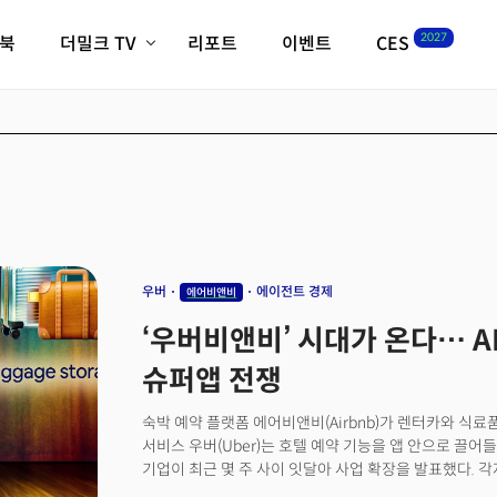
2027
이북
더밀크 TV
리포트
이벤트
CES
전체기사
K-웨이브
최신비디오
비디오
스타트업
혁신원정대
역사 및 개요
인자기(사람,돈,기술 이야기)
필드 가이드
크리스의 뉴욕 시그널
CES2027 with TheM
더밀크 아카데미
우버
에이전트 경제
에어비앤비
더웨이브/트렌드쇼
‘우버비앤비’ 시대가 온다… 
밸리토크
슈퍼앱 전쟁
숙박 예약 플랫폼 에어비앤비(Airbnb)가 렌터카와 식료
서비스 우버(Uber)는 호텔 예약 기능을 앱 안으로 끌어
기업이 최근 몇 주 사이 잇달아 사업 확장을 발표했다. 각
깊숙이 진입하면서 비즈니스 경계가 빠르게 허물어지고 