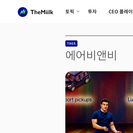
토픽
투자
CEO 플레
에이전틱AI시대
롱제비티/헬스케어
인프라/에너지
미국대전환
TAGS
피지컬AI/로봇
디지털자산
에어비앤비
AX비즈니스혁명
미래 교육/직업
전체 기사 보기