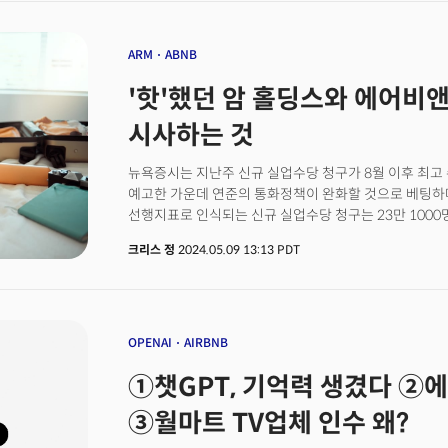
5G를 지원하는 아이폰 SE 4세대 제품으로 예상하고 있습
기록했다고 밝혔습니다. 모든 지역에서 지속적인 성장세를
중저가 시장 공략에 나설 것으로 예상됩니다.📍의미 및 
지역에서 두드러진 성장을 나타냈습니다. 그러나 향후 예
전략으로, 신흥 시장 점유율 확보를 통해 애플 생태계 강화
세계적으로 예약 리드 타임이 짧아지고 미국 이용자의 
ARM
ABNB
코인베이스, 역대 최고 분기 실적 달성👉 주요 내용코인
밝혔습니다.에어비앤비는 투자자들이 연방준비제도의 금
'핫'했던 암 홀딩스와 에어비
22억7000만달러(YoY +138%), 암호화폐 거래량 439
주의 깊게 살피고 있다고 분석했습니다. 실적 발표 이후,
기록했습니다. 암호화폐 시장 회복세를 반영한 결과로 풀
시간외 거래에서 급락했습니다. 이는 실적 부진과 미국 
시사하는 것
거래소의 수익성 구조 안정화 신호로 볼 수도 있습니다. 암호화
보입니다.에어비앤비의 미래는 어떻게 될까요?
편입에 따른 스테이블코인·디파이(DeFi) 규제 프레임
뉴욕증시는 지난주 신규 실업수당 청구가 8월 이후 최고
예고한 가운데 연준의 통화정책이 완화할 것으로 베팅하
선행지표로 인식되는 신규 실업수당 청구는 23만 1000
큰 폭으로 상회했다. 다만 지속적으로 실업수당을 청구하는
크리스 정
2024.05.09 13:13 PDT
여전히 역사적으로 낮은 수준을 유지해 고용시장의 둔화
크리스 라킨, 모건스탠리의 E-트레이드 애널리스트는 
아니면 지속적인 추세의 변화인지는 아직 분명치 않다"
여부를 결정할 것으로 기대하고 있지만 이는 섣부른 판단
중앙은행은 통화 완화 정책을 향해 뱃머리를 돌리는 양상
OPENAI
AIRBNB
처음으로 금리를 인하한 가운데 영란은행(BOE) 역시 
①챗GPT, 기억력 생겼다 ②
파운드화는 약세로 전환했고 달러는 강세를 유지했다. 다만
고용 데이터 이후 소폭 하락 전환했다. 한편 중국은 4월
③월마트 TV업체 인수 왜?
성장세로 글로벌 경제의 회복 가능성을 시사했다. 유가는
회복 가능성에 2주 간의 하락세를 뒤로하고 상승 전환했