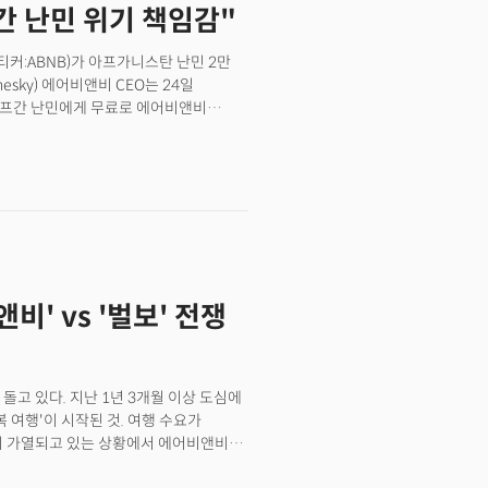
rew Slimmon) 수석 포트폴리오
간 난민 위기 책임감"
 의견은 큰 의미가 없다는 판단이다.
이 더 걱정된다. 지금은 전년 대비
 있는 만큼 당시 경기침체에 대한 우려가
질 것."이라며 연준이 목표로하는 2%
었다는 점은 영향을 미쳤을 것이란
 티커:ABNB)가 아프가니스탄 난민 2만
 상승 압박에 크루즈와 항공주 약세 전환
로벌 경기침체에서 대만의 TSMC보다는
esky) 에어비앤비 CEO는 24일
해 내내 추가 감산을 유지할 것을 발표하면서
 아프간 난민에게 무료로 에어비앤비
히 하락했다. 항공사나 크루즈는
 리더들도 같은 일을 할 수 있도록
가 상승은 이들의 수익성을 악화시키는
기에 봉착한 아프간 난민을 위한 기업의
UAL), 델타항공(DAL)과 캐리비안 항공
숙박 비용은 에어비앤비와 자회사이자
3%가 넘게 하락했다. 7월 공장주문,
담할 예정이다. Airbnb.org는 재난
 주문현황을 포괄하는 보고서로 제조업
난 6월 2500만달러(약 292억원)를
주문이 4개월 연속 증가세를 마감하며
lement) 기관들과 협력하고 있다. 임시
면 7월 공장주문은 내구재 수요가 5.2%
(임대인)가 에어비앤비에 연락하거나
했다. 사우디와 러시아, 하루 130만
자와 연결해주는 방식으로 이뤄진다. 숙소
EC+의 맹주 사우디 아라비아와 러시아가
' vs '벌보' 전쟁
 CNBC와의 인터뷰에서 난민들이 얼마나
뜻을 분명히 밝혔다. 국영 사우디 통신
 숙소를 필요로 할지 모르기 때문에
 달하는 자발적 원유 생산 감축을 연말까지
는 게 우리의 일반적인 원칙"이라고
 2024년 말까지 시행하기로 한 166만
다리 역할을 하고 싶다"며 "단기 체류는
 러시아 역시 8월에 하루 50만 배럴에서
돌고 있다. 지난 1년 3개월 이상 도심에
"라고 했다.난민 이동 과정 등에 정부
감산하기로 연장했다. 이 소식이 전해지며
 여행'이 시작된 것. 여행 수요가
부의 적극적인 협조로 빠르게 진행될 수
 급등했다. 월러 연준 이사, "금리인상
이 가열되고 있는 상황에서 에어비앤비
준이사가 연준의 금리인상을 신중하게
 난민을 배치했다. WSJ은 지난 4년
갈린 데이터로 인식되는 고용보고서 발표