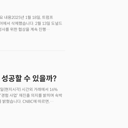
요 내용2025년 1월 18일, 트럼프
에서 삭제했습니다. 2월 13일 도널드
성사를 위한 협상을 계속 진행
밝혔는데요. 미국 의회는 지난해 4월
수 있다는 우려에 틱톡을 중국
안을 통과시킨 바 있습니다.📍의미 및
 향후 ‘클린 네트워크’ 정책과 중장기
접 칩 생산으로 반도체 시장 판도 변화👉
 확보하며 데이터센터용 CPU 출시를
서 퀄컴·엔비디아와의 경쟁을 격화할
. 성공할 수 있을까?
에서 생산 주체로 전환, 수직 통합
빅테크들의 경쟁이 심화되며 클라우드
 검열 시스템 구축 현황👉 주요
일(현지시각) 시간외 거래에서 16%
와 협력해 현지법 준수용 AI 필터링
'경험 사업' 재진출 의지를 밝히며 숙박
계로 기술적 난항을 겪고 있습니다.📍의미
CNBC에 따르면,
기업의 필수 전략 모델로 자리매김할
6센트로 전년 동기보다 15%
주목됩니다. 4. 애플, 2월 19일
 매출은 27억 5000만달러(약 3조
가 오는 2월 19일 ‘새로운 제품(the
 전망치는 전문가 예상에 못
이라고 밝혔습니다. 업계에서는 A18 칩 탑재와
가 1억2510만 건으로 역대 최고치를