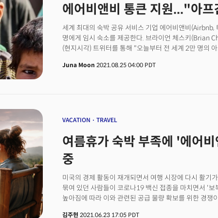
지날수록 더 힘들어질 것으로 내다봤다. 앤드류 슬리몬(And
에어비앤비 통큰 지원..."아프
두고 "워런 버핏이 반도체의 회복에 부정적일 수 있다"는
매니저는 CNBC와의 인터뷰에서 "2023년보다 2024년
물론 버크셔가 TSMC를 매각한 시점이 12월로 추측되고
인플레이션 숫자가 계속 내려오고 있지만 내년에는 어려워
커지면서 반도체 회복에 대한 기대가 사그라드는 시점이
세계 최대의 숙박 공유 서비스 기업 에어비앤비(Airbnb,
목표에 상당한 장애물이 있을 것으로 전망했다. 국제유가
평이다. 특히 중국의 대만 침공 가능성도 떠오르면서 글
명에게 임시 숙소를 제공한다. 브라이언 체스키(Brian Ch
[11:58am ET]사우디와 러시아 등 석유 카르텔이 올
애플이 더 나은 베팅이 될 것이란 판단이 컸을 것이다.
(현지시각) 트위터를 통해 "오늘부터 전 세계 2만 명의
국제유가의 급등에 영향을 받는 크루즈와 항공주가 일제
숙소를 제공할 예정"이라고 밝혔다. 그는 이어 "다른 기업
유류비가 주요 비용 항목 중 하나로 인식되기 때문에 유
Juna Moon
2021.08.25 04:00 PDT
영향을 끼치고 싶다. 더이상 낭비할 시간이 없다"며 위
요인이다. 아메리칸 항공(AAL)을 비롯해 유나이티드 항공(
사회적 책임을 강조했다. 뉴욕타임스(NYT)에 따르면 
(RCL)은 각각 1%이상 손실을 기록했고 카니발(CCL)은 
비영리 단체인 'Airbnb.org', 브라이언 체스키 CEO가 부
예상보다 적게 감소[11:23am ET]미 제조업의 모든
상황에서 임시 숙소 지원을 주목적으로하는 자선 단체다. 지
경기를 판단하는데 중요한 지표로 인식되는 7월의 공장
목표로 난민 펀드 모금을 시작했으며 다른 재정착(resett
2.1% 감소한 것으로 나타났다. 미 상무부 보고서에 따르
숙소 제공은 난민가족 수용을 원하는 에어비앤비 호스트
VACATION
TRAVEL
감소하고 운송 장비 주문이 14.3% 급감하면서 하락 전환
'Airbnb.org'에 직접 숙소를 리스팅하면 적합한 대상
배럴 자발적 감산 연장[10:51am ET]석유 카르텔 OP
여름휴가 숙박 부족에 '에어비앤비
지원 기간은 확정되지 않았다. 브라이언 체스키 CEO는
연말까지 자발적 감산을 유지하며 유가를 끌어올리겠다는 
오래 머무를 수 있느냐는 물음에 "사람들이 얼마나 오래
(SPA)에 따르면 사우디아라비아가 하루 100만 배럴에
중
정확한 답변을 드리기 어렵다"면서 "필요한 만큼 제공하
연장한다는 소식이다. 이번 감산으로 OPEC 일부 회원국이
답했다. 그는 "(난민이)평생의 보금자리를 찾기 전까지 
배럴의 자발적 원유 생산량 감산 규모가 확대될 전망이다.
미국의 경제 활동이 재개되면서 여행 시장에 다시 활기가 
당연히 가능하다. 요즘은 장기 체류가 늘어나고 있는 추세
9월에도 하루 30만 배럴을 올해 12월까지 자발적으로 
묶여 있던 사람들이 코로나19 백신 접종을 마치면서 '보복
개입 및 지원이 필요할 수 있다는 물음에는 "바이든 정
브렌트유는 배럴당 90달러, 크루드유는 배럴당 87달러로
높아짐에 따라 이와 관련된 공급 물량 확보를 위한 경쟁
있다"고 밝혔다. NYT에 따르면 에어비앤비는 주말 동안 캘리포니아, 뉴저지, 오하이오, 텍사스,
신중해야 할 것"[10:25am ET]크리스토퍼 월러 연
(티커: ABNB)와 익스피디아 그룹(티커: EXPE)의 벌보가 자사 플랫폼에 더 많은 호스트를
버지니아, 워싱턴주를 포함한 미국 전역의 숙소에 165명의
진행해야 된다는 입장을 밝혔다. 월러 이사는 지난주 엇
김주현
2021.06.23 17:05 PDT