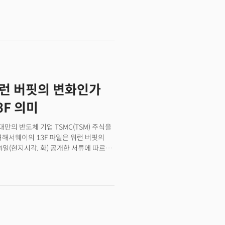
의 전기차 기업 빈패스트(VFS)가 지난
에어비앤비·부킹닷컴 등 플랫폼에 등록해
 있다. 빈패스트는 처음 상장 당시 한때
됩니다. 단기 임대 호스트는 숙소를 계속
 기업가치를 잠시 능가하는 모습을
충족하는 경우에만 등록할 수
빠르게 사라지는 양상이다. 빈패스트의
 전체를 임대하지 않아야 한다는 조건이
전히 니오(NIO)와 같은 다른 아시아
로는 30일 이내로 세를 내주고 돈을
아치니(Marco Iachini) 반다
정보를 의무적으로 신고해야 합니다. 👉
증가하고 있지만 솔직히 20~21년 당시의
 줄고있어" 뉴욕주와 뉴욕시는 제공받은
 밝혔다. 실제 빈패스트가 단기간에
침입니다. 그 간 뉴욕주는 에어비앤비
워런 버핏의 변화인가
견도 있지만 미국 개인 투자자들의 관심은
. 호스트는 게스트에게 집을 통째로
안 소셜미디어 레딧(Reddit)에서 가장
집의 일부를 '공유'하는 행위만 허용될
3F 의미
않았다. 빈패스트는 최근 미국 경제와
을 창출하는 뉴요커들이 많아지면며,
(기업공개) 시장의 회복에 편승하며
앞으로 위반 사항이 적발되면 호스트는
대만의 반도체 기업 TSMC(TSM) 주식을
스트는 여전히 손실을 보는 기업으로
니다. 정상적으로 등록하고 운영하는
셔해서웨이의 13F 파일은 워런 버핏의
반기에는 전체적으로 약 1만 1300대의
비앤비 매물이 예전처럼 많지는 않을
4일(현지시각, 화) 공개한 서류에 따르면
 밝다고 믿고 있지만 현재의 주가
사실상 금지한 것과 마찬가지"라며 강하게
하며 총 8억 9500만주를 확보했다.
 블랙스톤 S&P500 지수에 편입
 렌트 숙박 옵션이 줄어들고 있다"며
지해 압도적인 비중을 기록했다. 버크셔의
와 세계 최대 규모의 사모펀드 운용사인
니다.
 압도하는 수준이다. 반면 반도체의
지수에 편입된다는 소식이다. 이 소식으로
MC(TSM) 주식은 무려 5100만 주를
했다. 에어비앤비와 블랙스톤은 링컨
것으로 사실상 빠르게 먹고 빠지는 단기
알려졌다. 모건스탠리, "내년 인플레이션
자체가 워런 버핏이 아닌 버크셔해서웨이의
건스탠리는 미국의 인플레이션 통제가 시간이
다는 평가가 많았던 만큼 이번 거래를