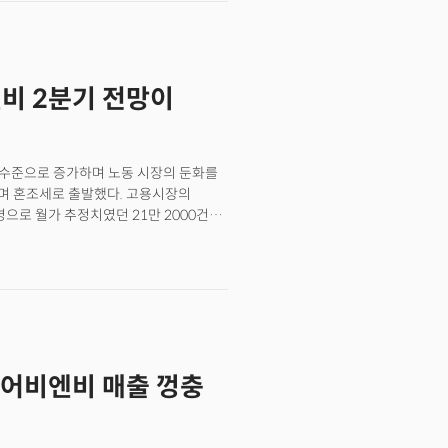
니다. 출고가는 499달러 수준으로 책정,
 보였으며, 특히 아시아 태평양과 남미
전망경기 침체 속 가성비 제품 수요 대응
약 건수 성장률 둔화를 예상하며, 전
를 꾀할 것으로 보입니다. 5.
수요 둔화 징후가 나타나고 있다고
베이스가 2024년 4분기 매출
리 정책으로 인한 소비자 압박 징후를
앤비 2분기 전망이
0억달러(631억9000만원)를
 정규장에서 4.12% 상승했던 주가는
이됩니다. 📍의미 및 전망암호화폐
수요 둔화 우려가 반영된 결과로
폐 자산 클래스(asset class)
워크 정비 필요성이 대두되고 있습니다.
 수준으로 증가하며 노동 시장의 둔화를
며 혼조세로 출발했다. 고용시장의
명으로 월가 추정치였던 21만 2000건을
 인원은 178만 5000명 수준으로
가 가시화되지는 않고 있다는 분위기다.
"현재 노동시장 변화가 일시적인 현상인지
며 시장은 연준이 9월까지 금리인하
일 수 있다고 언급했다. 한편 글로벌
이다. 스웨덴 중앙은행이 8년 만에
통화정책을 완화할 가능성을 시사하며
에어비엔비 매출 껑충
 달러는 목요일(9일, 현지시각)의 약한
 수출입 데이터가 예상보다 강력한
 중국의 긍정적인 수요와 글로벌 경제
다.