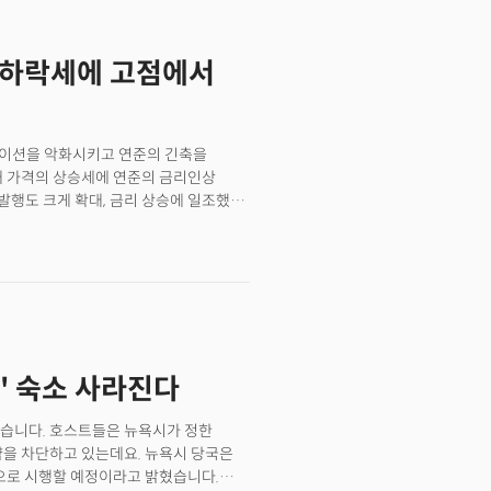
히 소득 및 고용 확인 사업에서
 확인 및 사기 방지 분야에서의 혁신과
 하락세에 고점에서
 것으로 분석했다.글로벌 시장에서의 성장
장에서의 반등과 라틴 아메리카에서의
것으로 전망했다.
플레이션을 악화시키고 연준의 긴축을
재 가격의 상승세에 연준의 금리인상
행도 크게 확대, 금리 상승에 일조했다.
9월 회사채 판매 급증...채권시장의 매도세
장이 뜨거워지고 있다는 소식이다.
 일제히 자금을 조달하려는 움직임을
됐다. 이는 일일 공급량 측면에서 올해
)에만 최소 40개의 기업이 글로벌
화정책회의를 앞두고 금리가 더 높아지기
다. 한편 이는 미국시장에만 국한되지
' 숙소 사라진다
달러) 규모의 채권을 판매, 이번 주
 채권시장은 이번 달에만 약 1200억
가 급등했다. 쉬로더 인베스트먼트
있습니다. 호스트들은 뉴욕시가 정한
팅하며 자금 조달에 서두르고 있다고
약을 차단하고 있는데요. 뉴욕시 당국은
:40pm ET]SPAC(특수목적법인)을
적으로 시행할 예정이라고 밝혔습니다.