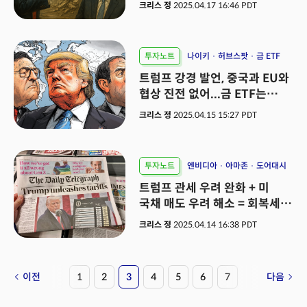
지지부진
크리스 정
2025.04.17 16:46 PDT
투자노트
나이키
허브스팟
금 ETF
트럼프 강경 발언, 중국과 EU와
협상 진전 없어...금 ETF는
13년만 최고가
크리스 정
2025.04.15 15:27 PDT
투자노트
엔비디아
아마존
도어대시
트럼프 관세 우려 완화 + 미
국채 매도 우려 해소 = 회복세
지속
크리스 정
2025.04.14 16:38 PDT
이전
1
2
3
4
5
6
7
다음