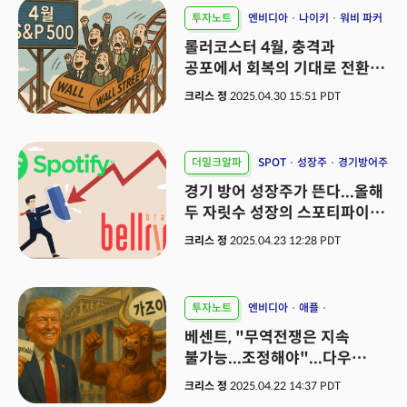
투자노트
엔비디아
나이키
워비 파커
롤러코스터 4월, 충격과
공포에서 회복의 기대로 전환한
투자심리
크리스 정
2025.04.30 15:51 PDT
더밀크알파
SPOT
성장주
경기방어주
경기 방어 성장주가 뜬다...올해
두 자릿수 성장의 스포티파이와
벨링브랜드
크리스 정
2025.04.23 12:28 PDT
투자노트
엔비디아
애플
매그니피센트 7
베센트, "무역전쟁은 지속
불가능...조정해야"...다우
1000포인트 급등
크리스 정
2025.04.22 14:37 PDT