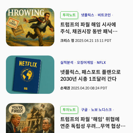
투자노트
넷플릭스
비트코인
신용 리스크
트럼프의 파월 해임 시사에
주식, 채권시장 동반 패닉
매도세 연출
크리스 정
2025.04.21 15:11 PDT
실적분석
오징어게임
NFLX
넷플릭스, 패스포트 플랜으로
2030년 시총 1조달러 간다
손재권
2025.04.20 08:24 PDT
투자노트
구글
노보 노디스크
유나이티드헬스
트럼프의 파월 '해임' 위협에
연준 독립성 우려...무역 협상은