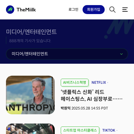
로그인
회원
가입
미디어/엔터테인먼트
888개의 기사가 있습니다.
미디어/엔터테인먼트
AI비즈니스혁명
NETFLIX
ANTHROPIC
리드 헤이스팅스
‘넷플릭스 신화’ 리드
헤이스팅스, AI 심장부로…
업계 판도 바꿀까
박원익
2025.05.28 14:55 PDT
스타트업 마스터클래스
TIKTOK