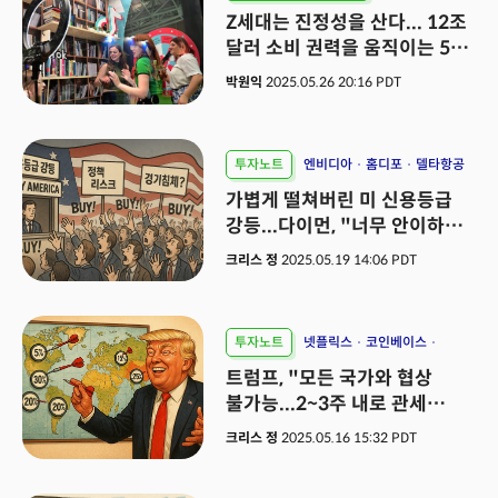
스탠퍼드
Z 세대
Z세대는 진정성을 산다... 12조
달러 소비 권력을 움직이는 5대
키워드
박원익
2025.05.26 20:16 PDT
투자노트
엔비디아
홈디포
델타항공
가볍게 떨쳐버린 미 신용등급
강등...다이먼, "너무 안이하다"
경고
크리스 정
2025.05.19 14:06 PDT
투자노트
넷플릭스
코인베이스
캐터필러
트럼프, "모든 국가와 협상
불가능...2~3주 내로 관세
통보할것"
크리스 정
2025.05.16 15:32 PDT